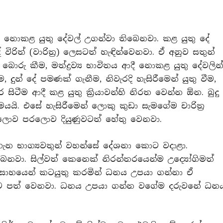
ු, නොකළ යුතු දේවල් උගන්වා තිබෙනවා. කළ යුතු දේ
ේ විරිත් (වාරිත්‍ර) ලෙසටත් හැඳින්වෙනවා. ඒ අනුව සතුන්
, බොරු කීම, මත්ද්‍රව්‍ය භාවිතය ආදී නොකළ යුතු දේවලින
, දුන් දේ පමණක් ගැනීම, නිවැරදි හැසිරීමෙන් යුතු වීම,
කර සිටීම ආදී කළ යුතු ක්‍රියාවන්හි නිරත වෙන්න ඕන. බුදු
යි. එසේ හැසිරීමෙන් ලොකු කුඩා සැමගේම චාරිත්‍ර
ොව පරලොව දියුණුවටත් හේතු වෙනවා.
ගැන භාග්‍යවතුන් වහන්සේ දේශනා කොට වදාළා.
ෙනවා. සිල්වත් කෙනෙක් නිරන්තරයෙන්ම උද්‍යෝගිමත්
උත්සාහයෙන් කටයුතු කරමින් ධනය උපයා ගන්නා ඒ
වට පත් වෙනවා. ධනය උපයා ගන්න වගේම දරුවනේ ධන