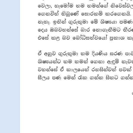
වෙලා, හැමෝම තම තමන්ගේ නිවෙස්වලට 
ගෙනවිත් තිබුණේ සොරකම් කරගෙනයි. 
නැහැ. ඉතින් ගුරුතුමා මේ ශිෂ්‍යයා 
දෙය ඔබවහන්සේ බාර නොගැනීමට තීරණය
එසේ කළ බව බෝධිසත්වයෝ ප්‍රකාශ කළ
ඒ අනුව ගුරුතුමා තම දියණිය සරණ පාව
ශිෂ්‍යයන්ට තම තමන් ගෙනා ඇඳුම් නැවත
වහන්සේ ඒ කාලයෙත් රහසින්වත් පවක් 
සීලය පණ මෙන් රැක ගන්න සිතට ගන්න