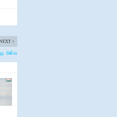
NEXT
ු පිණිස