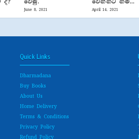
 ද?
වෙමු.
වෙන්නට නම්…
June 8, 2021
April 14, 2021
Quick Links
Dharmadana
Buy Books
About Us
Home Delivery
Terms & Conditions
Privacy Policy
Refund Policy