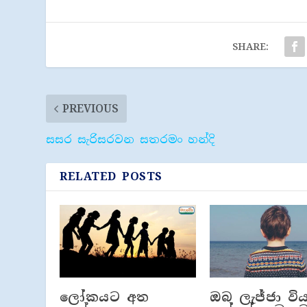
SHARE:
PREVIOUS
සසර සැරිසරවන සතරමං හන්දි
RELATED POSTS
ලෝකයට අත
ඔබ ලැජ්ජා වි