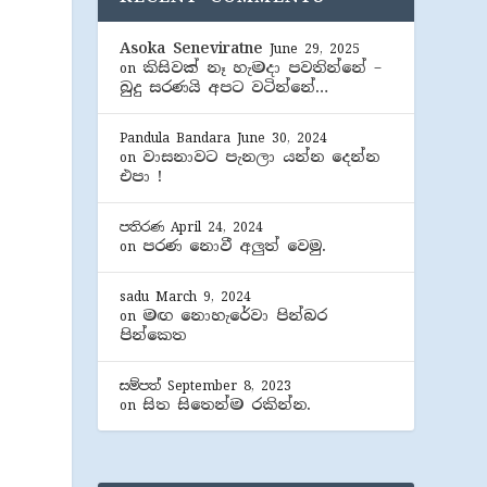
Asoka Seneviratne
June 29, 2025
කිසිවක් නෑ හැමදා පවතින්නේ –
on
බුදු සරණයි අපට වටින්නේ…
ට
Pandula Bandara
June 30, 2024
වාසනාවට පැනලා යන්න දෙන්න
on
එපා !
පතිරණ
April 24, 2024
පරණ නොවී අලුත් වෙමු.
on
sadu
March 9, 2024
මඟ නොහැරේවා පින්බර
on
පින්කෙත
සම්පත්
September 8, 2023
සිත සිතෙන්ම රකින්න.
on