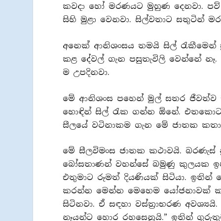
කවදා හෝ මරණයට මුහුණ දෙනවා. පව
සිහි මුළා වෙනවා. සිල්වතාට සතුටින් ම
අනෙක් ආනිශංසය තමයි සිල් රැකීමෙන්
කළ දේවල් ගැන පසුතැවිලි වෙන්නේ නෑ.
ම උපදිනවා.
මේ ආනිශංස පහෙන් මුල් සතර ජීවත්ව 
හොඳින් සිල් රැක ගන්න ඕනේ. එතකොට 
සීලයේ වටිනාකම ගැන මේ ජාතක කතාවෙ
මේ සීලවිමංස ජාතක කථාවයි. බරණැස්
බෝසතාණන් වහන්සේ බමුණු කුලයක ඉපදුණ
එතුමාට රූමත් දියණියක් සිටියා. ඉතින්
කරන්න මෙන්න මෙහෙම යෝජනාවක් කළා.
සිටිනවා. ඒ සඳහා වස්ත්‍රාභරණ අවශ්‍යය
නෑයන්ට හොර රහසෙනුයි.”‍ ඉතින් ගුරු