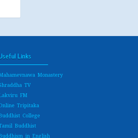
Useful Links
Mahamevnawa Monastery
Shraddha TV
Lakviru FM
Online Tripitaka
Buddhist College
Tamil Buddhist
Buddhism in English