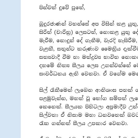
පින්වත් දුවේ පුතේ,
බුදුරජාණන් වහන්සේ අප විසින් කළ යුත
සිරිත් (චාරිත්‍ර) ලෙසටත්, නොකළ යුතු ද
මැරීම, නොදුන් දේ ගැනීම, වැරදි හැසිරීම
වැළකී, සතුන්ට කරුණාව මෛත්‍රිය දැක්වීම
සත්‍යවාදී වීම හා මත්ද්‍රව්‍ය භාවිත නො
දහමේ නිත්‍ය සීලය ලෙස උගන්වන්නේ මෙය
සංවර්ධනය ඇති වෙනවා. ඒ වගේම මෙල
සිල් රැකීමෙන් ලැබෙන ආනිශංස පහක් 
පළමුවැන්න, මහත් වූ භෝග සම්පත් ලැබ
කෙනෙක්. සීලයක පිහිටලා අප්‍රමාදීව 
සිල්වතා ඒ නිසාම මහා ධනවතෙක් බ
රැක ගන්නත් සීලය උපකාර වෙනවා.