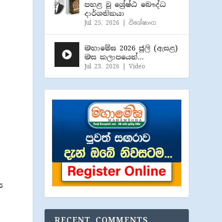
පහළ වූ ශ්‍රේෂ්ඨ බෞද්ධ
දාර්ශනිකයා
Jul 25, 2026
|
විශේෂාංග
මහාමේඝ 2026 ජූලි (​ඇසළ)
මස කලාපයෙන්…
්
Jul 23, 2026
|
Video
ය
RECENT COMMENTS