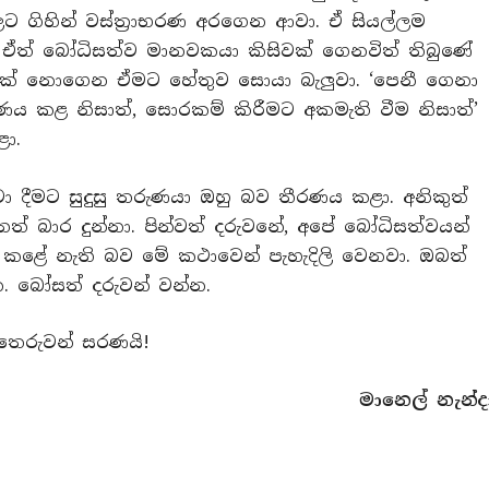
ගිහින් වස්ත්‍රාභරණ අරගෙන ආවා. ඒ සියල්ලම
ඒත් බෝධිසත්ව මානවකයා කිසිවක් ගෙනවිත් තිබුණේ
පමණක් නොගෙන ඒමට හේතුව සොයා බැලු‍වා. ‘පෙනී ගෙනා
 කළ නිසාත්, සොරකම් කිරීමට අකමැති වීම නිසාත්’
ා.
ා දීමට සුදුසු තරුණයා ඔහු බව තීරණය කළා. අනිකුත්
ත් බාර දුන්නා. පින්වත් දරුවනේ, අපේ බෝධිසත්වයන්
කළේ නැති බව මේ කථාවෙන් පැහැදිලි වෙනවා. ඔබත්
. බෝසත් දරුවන් වන්න.
තෙරුවන් සරණයි!
මානෙල් නැන්ද