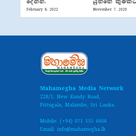
දෙන්න.
යුත්තේ කුමකට
February 8, 2022
November 7, 2020
Mahamegha Media Network
228/1, New Kandy Road,
Pittugala, Malambe, Sri Lanka.
Mobile: (+94) 071 555 6666
Email: info@mahamegha.lk