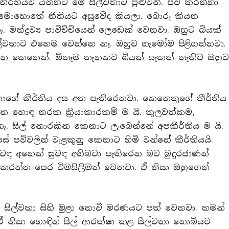
ිර්භයව යන්නට මේ සිල්වතාට පුළුවනි. පව් කරන්නා
 මොහොතේ නීතියට අසුවේද කියලා. බොරු කියන
 මත්ද්‍රව්‍ය පාවිච්චියෙන් ලෙඩෙක් වෙනවා. ඔහුට බියක්
ිල්වතාට එහෙම වෙන්නෙ නෑ. ඔහුව හැමෝම පිළිගන්නවා.
ුරකින කෙනෙක්. ඕනෑම තැනකට බියක් සැකක් නැතිව ඔහු
ාගේ කීර්තිය දස අත පැතිරෙනවා. කෙනෙකුගේ කීර්තිය
 හොඳ නරක ක්‍රියාකාරකම් ම යි. කුලවත්කම,
ෑ. සිල් නොරකින කෙනාට ලැබෙන්නේ අපකීර්තිය ම යි.
් පව්වලින් වැළකුනු කෙනාට හිමි වන්නේ කීර්තියයි.
ුවඳ අනෙක් සුවඳ අභිබවා පැතිරෙන බව බුදුරජාණන්
 කරන්න පෙර විමසිලිමත් වෙනවා. ඒ නිසා ඔහුගෙන්
 සිල්වතා සිහි මුළා නොවී මරණයට පත් වෙනවා. තමන්
නිසා හොඳින් සිල් ආරක්ෂා කළ සිල්වතා නොබියව