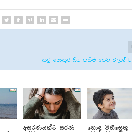
කටු පොකුර සිප ගනිමි හෙට මලක් වන
ය
අසරණයන්ට සරණ
හොඳ මිනිසෙකු