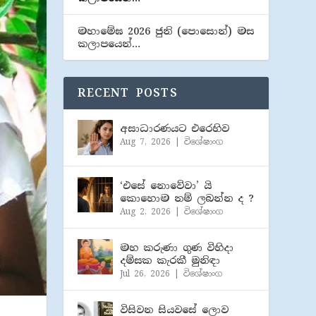
මහාමේඝ 2026 ජුනි (​පොසොන්) මස
කලාපයෙන්…
RECENT POSTS
අසාධාරණයට එරෙහිව
Aug 7, 2026
|
විශේෂාංග
‘එසේ නොවේවා’ යි
කොහොම නම් ලබන්න ද ?
Aug 2, 2026
|
විශේෂාංග
මහ කරුණා ගුණ විහිදා
දම්සක කැරකී මුනිඳා
Jul 26, 2026
|
විශේෂාංග
විසිවන සියවසේ ලොව