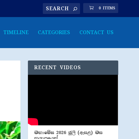
0 ITEMS
TIMELINE
CATEGORIES
CONTACT US
RECENT VIDEOS
මහාමේඝ 2026 ජූලි (​ඇසළ) මස
කලාපයෙන්…