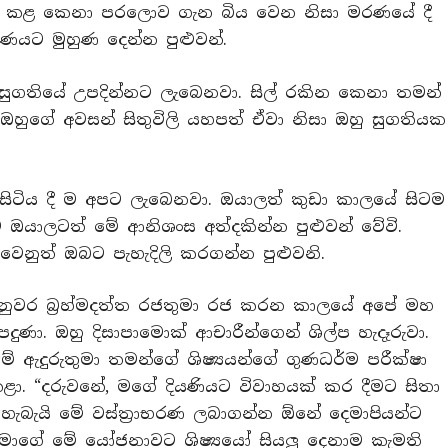
් කළ කෙනා පරලොව ගැන බිය වෙන නිසා මරණයේ දී
රණයට මුහුණ දෙන්න පුළුවන්.
 සුගතියේ උපදින්නට ලැබෙනවා. සිල් රකින කෙනා තමන්
 ඔහුගේ අවසන් සිතුවිලි යහපත් ඒවා නිසා ඔහු සුගතියක
සිටිය දී ම අපට ලැබෙනවා. ඔයාලත් කුඩා කාලයේ සිටම
ඔයාලටත් මේ ආනිශංස අත්දකින්න පුළුවන් වේවි.
නුත් ඔබට පැහැදිලි කරගන්න පුළුවනි.
 නුවර බ්‍රහ්මදත්ත රජතුමා රජ කරන කාලයේ අපේ මහ
ා. ඔහු දිසාපාමොක් ආචාරීන්ගෙන් ශිල්ප හැදෑරුවා.
 මේ ඇදුරුතුමා තමන්ගේ ශිෂ්‍යයන්ගේ ගුණධර්ම පරීක්ෂා
 “දරුවනේ, මගේ දියණියට විවාහයක් කර දීමට සිතා
ි. හැබැයි මේ වස්ත්‍රාභරණ ලබාගන්න ඕනේ දෙමාපියන්ට
තුමාගේ මේ යෝජනාවට ශිෂ්‍යයෝ සියලු‍ දෙනාම කැමති