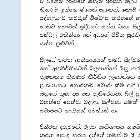
ඒ වගේම දරුවනේ ඕනෑම පිරිසක් මැදට න
නිතරම ඉන්නෙ බියෙන් සැකෙන්, කොයි
පුද්ගලයාව කවුරුත් විශ්වාස කරන්නේ නෑ.
නැතිව සභාවක් ඉදිරියට යන්න බැහැ. ස
පන්සිල් රකින්නා අන් අයගේ ජීවිත ස
යන්න පුළු‍වන්.
සීලයේ තවත් ආනිශංසයක් තමයි සිල්වත
හෝ අපකීර්තියටත් බලපාන්නේ ඔහු කරන
රූමත්කම තිබුණට කීර්තිය ලැබෙන්නෙ න
ප්‍රාණඝාතය, හොරකම, බොරු කීම ආදී පස
ඔහුගේ ගුණ දස අත පැතිරෙනවා. සිල් ස
වහන්සේ පෙන්වා වදාළා. සිල්වතා යමක්
සමාජයට හානියක් වෙන්නේ නෑ.
පින්වත් දරුවනේ, ඊළඟ ආනිශංසය තමයි
කරන හොඳ නරක දන්නේ තමන් ම යි. ඒ 