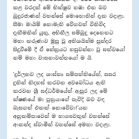
කළ වරදක් මේ භික්ෂුව හඹා එන බව
බුදුරජාණන් වහන්සේ මොහොතින් දැක වදාළා.
සීමා මායිම් නොමැති වේගවත් විනිවිද
දැකීමකින් යුතු, අභිනීල සම්බුදු දෙනෙතට
මහා කරුණාව මුසු වූ අතිශයින්ම සුන්දර
සිදුවීමේ දී ඒ නේත්‍රයට හසුවන්නා වූ සත්වයෝ
නම් මහා වාසනාවන්තයෝ ම යි.
‘දුර්ලභව ලද ශාස්තෘ සම්පත්තියේත්, සසර
දුකින් නිදහස් කරවන අවබෝධය ඇති
කරවන ශ්‍රී සද්ධර්මයේත් ඇසුර ලද මේ
ක්ෂණයේ මා පුත්‍රයාගේ පැවිදි බව වඳ
බැසගත් එකක් නොවේවා!’යන
අනුකම්පාවෙන් ම භාග්‍යවතුන් වහන්සේ
ආනන්ද ස්වාමීන් වහන්සේ අමතා වදාළා.