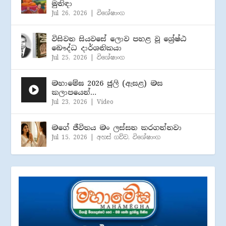
මුනිඳා
Jul 26, 2026
|
විශේෂාංග
විසිවන සියවසේ ලොව පහළ වූ ශ්‍රේෂ්ඨ
බෞද්ධ දාර්ශනිකයා
Jul 25, 2026
|
විශේෂාංග
මහාමේඝ 2026 ජූලි (​ඇසළ) මස
කලාපයෙන්…
Jul 23, 2026
|
Video
මගේ ජීවිතය මං ලස්සන කරගන්නවා
Jul 15, 2026
|
අහස් ගව්ව
,
විශේෂාංග