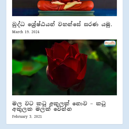
බුද්ධ ශ්‍රේෂ්ඨයන් වහන්සේ සරණ යමු.
March 19, 2024
මල වට කටු අකුලක් නොව – කටු
අකුලක මලක් වෙන්න
February 3, 2021