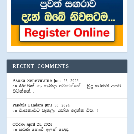
RECENT COMMENTS
Asoka Seneviratne
June 29, 2025
කිසිවක් නෑ හැමදා පවතින්නේ – බුදු සරණයි අපට
on
වටින්නේ…
Pandula Bandara
June 30, 2024
වාසනාවට පැනලා යන්න දෙන්න එපා !
on
පතිරණ
April 24, 2024
පරණ නොවී අලුත් වෙමු.
on