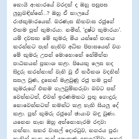
කොයි ආකාරයේ වරදක් ද ඔහු පසුපස
ලුහුබඳින්නේ…? ඔහු ඒ කාලයේ
රාජකුමාරයෙක්. බරණැස කිතවාස රජුගේ
එකම පුත් කුමාරයා. නමින්, ‘දුෂ්ට කුමාරයා’.
යම් දවසක මේ කුමරු මිය යන්නේ පානය
කරන්නට පැන් නැතිව අධික පිපාසයෙන් වග
මේ කුමරු උපන් මොහොතේ නේමිත්ත
පාඨකයන් ප්‍රකාශ කළා. පියෙකු ලෙස හද
සිදුරු කරන්නාක් වැනි වූ ඒ කර්කශ වදනින්
සසල වුණ, දුකෙන් මැළවුණු රජු තම පුත්
කුමරුගේ එකම ගැලවුම්කරුවා බවට පත්
වෙන්නටත්, එවන් ඉරණමකට පුතු ගොදුරු
නොවෙන්නටත් තමන්ට කළ හැකි සියලු දේ
කළා. පුත් කුමරු රජුගේ ඡායාව බඳු වුණා.
යනෙන තැන ඔහු අත්නොහැරම රඳවා
ගත්තා. සතර වාසල් දොරටුව, නගරය පුරා
තැනින් තැන පැන් පොකුණු කෙරෙව්වා. සතර