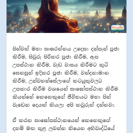
පින්වත් මහා සංඝරත්නය උදෙසා දන්පැන් පූජා
කිරීම, සිවුරු පිරිකර පූජා කිරීම, ඇප
උපස්ථාන කිරීම, වැඩ වාසය කිරීමට කුටි
සෙනසුන් ඉදිකර පූජා කිරීම, වන්දනාමාන
කිරීම, උන්වහන්සේලාගේ කටයුතුවලට
උපකාර කිරීම වශයෙන් සංඝෝපස්ථාන කිරීම
කියන්නේ කෙනෙකුගේ ජීවිතයට මහා පින්
වැඩෙන දෙයක් කියලා අපි කවුරුත් දන්නවා.
ඒ කරන සංඝෝපස්ථානයෙන් කෙනෙකුගේ
දහම් මඟ තුළ ලබන්න තියෙන අභිවෘද්ධියේ