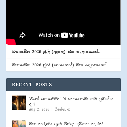
මහාමේඝ 2026 ජූලි (​ඇසළ) මස කලාපයෙන්…
මහාමේඝ 2026 ජුනි (​පොසොන්) මස කලාපයෙන්…
RECENT POSTS
‘එසේ නොවේවා’ යි කොහොම නම් ලබන්න
ද ?
Aug 2, 2026
|
විශේෂාංග
මහ කරුණා ගුණ විහිදා දම්සක කැරකී