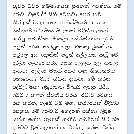
නුවර ධීවර ගම්මානයක පුතෙක් උපන්නා. මේ
දරුවා වැඩෙද්දී සිහි වෙනවා පෙර තමා
නිරාදුක් විඳපු හැටි. ජාතිස්මරණ ඥානය
හේතුවෙන් ‘මෙහෙම දුකක් විඳින්න උනේ
කරපු පව් නිසා.’ කියලා තේරුම්ගෙන දරුවා
මසුන් මරණ කටයුතුවලට එකතු වුණේ නෑ.
පවුලේ අය, ඤාතීන් මසුන් අල්ලන්න යද්දි මේ
දරුවා සැඟවෙනවා. මසුන් අල්ලන දැල් කපලා
දානවා. අල්ලපු මසුන් අතර පණ තියෙනවුන්
හොරෙන්ම දියට ගිහින් දානවා. මේ කරන
දේවල් මහා අමුත්තක් විදියට දැකපු පිරිස
අවවාද කළත් ස්වකීය චර්යා රටාව වෙනස්
නොකරන, හැමෝටම මහා කරදරයක් විදිහට
පෙනුන මේ දරුවාව ගෙදරින් පන්නා දැමුණා.
යන්න ඉන්න තැනක් නැතිව ඇවිදිමින් සිටි මේ
දරුවව මුණගැහුනේ දයාවන්ත, කරුණාවන්ත