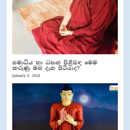
සමාධිය හා ධ්‍යාන පිළිබඳ මෙම
කරුණු ඔබ දැන සිටියාද?
January 6, 2018