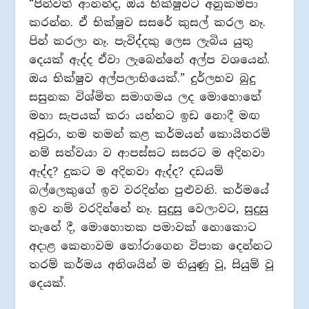
“පින්වත් ආනන්ද, ඔය භික්ෂුවට අනුකම්පා
කරන්න. ඒ භික්ෂුව සසරේ කුසල් කරල නෑ.
පින් කරලා නෑ. පැවිද්දකු ලෙස ලැබිය යුතු
දෙයක් ඇද්ද ඒවා ලැබෙන්නේ අල්ප වශයෙන්.
ඔය භික්ෂුව අල්පලාභියෙක්.” දුර්ලභව බුදු
සසුනක විශ්මිත සමාගමය ලද මොහොතේ
මහා සැපයක් කරා යන්නට ඉඩ නොදී මඟ
අවුරා, තම තමන් කළ කර්මයන් කොයිතරම්
නම් සත්වයා ව ආපස්සට සසරට ම අදිනවා
ඇද්ද? දුකට ම අදිනවා ඇද්ද? දඩයම්
බල්ලෙකුගේ ඉව වරදින්න පුළුවනි. කර්මයේ
ඉව නම් වරදින්නේ නෑ. සුදුසු වෙලාවට, සුදුසු
තැනේ දී, මොහොතක පමාවක් නොකොට
අදාළ කෙනාවම තෝරාගෙන විපාක දෙන්නට
තරම් කර්මය අතිශයින් ම තියුණු වූ, සියුම් වූ
දෙයක්.