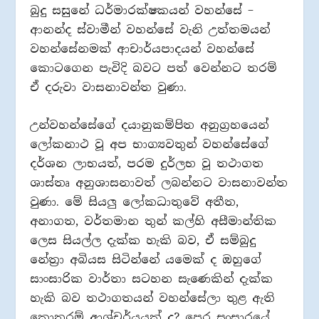
බුදු සසුනේ ධර්මාරක්ෂකයන් වහන්සේ –
ආනන්ද ස්වාමීන් වහන්සේ වැනි උත්තමයන්
වහන්සේනමක් ආචාර්යපාදයන් වහන්සේ
කොටගෙන පැවිදි බවට පත් වෙන්නට තරම්
ඒ දරුවා වාසනාවන්ත වුණා.
උන්වහන්සේගේ දයානුකම්පිත අනුග්‍රහයෙන්
ලෝකනාථ වූ අප භාග්‍යවතුන් වහන්සේගේ
දර්ශන ලාභයත්, පරම දුර්ලභ වූ තථාගත
ශාස්තෘ අනුශාසනාවත් ලබන්නට වාසනාවන්ත
වුණා. මේ සියලු ලෝකධාතුවේ අතීත,
අනාගත, වර්තමාන තුන් කල්හි අසීමාන්තික
ලෙස සියල්ල දැක්ක හැකි බව, ඒ සම්බුදු
නේත්‍රා අබියස සිටින්නේ යමෙක් ද ඔහුගේ
සාංසාරික වාර්තා සටහන සැණෙකින් දැක්ක
හැකි බව තථාගතයන් වහන්සේලා තුළ ඇති
කොතරම් ආශ්චර්යයක් ද? පෙර සංසාරයේ