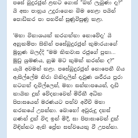
පසේ බුදුරජුන් ළඟට ගොස් ”බත් ලැබුණා දැ?”
යි අසා පාත්‍රය උදුරාගෙන බිම හෙළා පයින්
පොඩිකර පා පහරින් සුණුවිසුණු කළා.
‘මහා විනාශයක් කරගත්තා නොවේදැ’ යි
අනුකම්පා සිතින් පසේබුදුරජුන් කුමාරයාගේ
මුහුණ බලද්දි “මම කිතවාස රජුගේ පුතා…
මුඩු ශ්‍රමණය, නුඹ මට කුමක් කරන්න ද?”
යැයි අවමන් කළා. පසේබුදුරජුන් නොපෙනී ගිය
ඇසිල්ලේම නිරා ගිනිදැලින් දැවුණ ශරීරය පුරා
හටගත් දැවිල්ලෙන්, මහා සන්තාපයෙන්, දැඩි
කායික දුක් වේදනාවෙන් මිරිකී අධික
පිපාසයෙන් මරණයට පත්ව අවීචි මහා
නරකයේ උපන්නා. බොහෝ අවුරුදු දහස්
ගණන් දුක් විඳ ඉන් මිදී, සා පිපාසාවෙන් දුක්
විඳින්නට ඇති ප්‍රේත සත්වයෙකු වී උපන්නා.