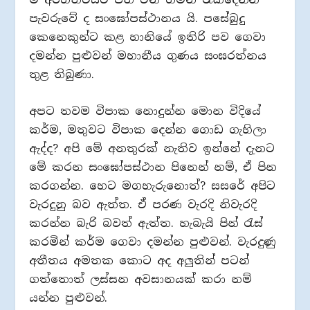
පැවරුවේ ද සංඝෝපස්ථානය යි. පසේබුදු
කෙනෙකුන්ට කළ හානියේ ඉතිරි පව ගෙවා
දමන්න පුළුවන් මහානීය ගුණය සංඝරත්නය
තුළ තිබුණා.
අපට තවම විපාක නොදුන්න මොන විදියේ
කර්ම, මතුවට විපාක දෙන්න ගොඩ ගැහිලා
ඇද්ද? අපි මේ අනතුරක් නැතිව ඉන්නේ දැනට
මේ කරන සංඝෝපස්ථාන පිනෙන් නම්, ඒ පින
කරගන්න. හෙට මගහැරුනොත්? සසරේ අපිට
වැරදුනු බව ඇත්ත. ඒ පරණ වැරදි නිවැරදි
කරන්න බැරි බවත් ඇත්ත. හැබැයි පින් රැස්
කරමින් කර්ම ගෙවා දමන්න පුළුවන්. වැරදුණු
අතීතය අමතක කොට අද අලුතින් පටන්
ගත්තොත් ලස්සන අවසානයක් කරා නම්
යන්න පුළුවන්.