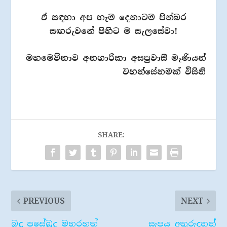
ඒ සඳහා අප හැම දෙනාටම පින්බර
සඟරුවනේ පිහිට ම සැලසේවා!
මහමෙව්නාව අනගාරිකා අසපුවාසී මෑණියන්
වහන්සේනමක් විසිනි
SHARE:
PREVIOUS
NEXT
බුදු පසේබුදු මහරහත්
සැපය අතුරුදහන්