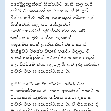
පසේබුදුරජුන්ගේ භික්ෂාවට හානි කළ පාපී
කර්ම විපාකයෙන් සා පිපාසයෙන් ම දුක්
වින්දා. සම්මා සම්බුදු කෙනකුන් අබියස දැන්
භික්ෂුවක්. කළ පව හේතුවෙන්
පිණ්ඩපාතයවත් ලබන්නට පින නෑ. මේ
භික්ෂුව ගලවා ගන්නා අදහසින්
අනුකම්පාවෙන් බුදුරජාණන් වහන්සේ ඒ
භික්ෂුවට විශේෂ වතක් පනවා වදාළා. ඒ
තමයි භික්ෂූන්ගේ පරිභෝජනය සඳහා පැන්
කළ පිරවීමේ වත. අල්පලාභී බව දුරු කරන්න
පැවරූ වත සංඝෝපස්ථානය යි.
ඉතිරි කර්ම ගෙවා දමන්න පැවරූ වත
සංඝෝපස්ථානය යි. ආයෙ ආයෙමත් සසරේ සා
පිපාසයෙන් මැරෙන කර්මය ගෙවා දමන්න
පැවරූ වත සංඝෝපස්ථානය යි. ඒ ජීවිතයේ දී
ම අරහත්වයට පත් වන ගමන රැකදෙන්න