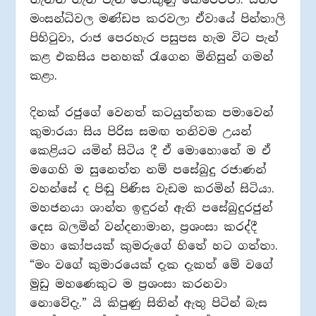
මංසන්ධිවල මණ්ඩප කරවලා ඒවායේ පින්තාලි
පිහිටුවා, රාජ පෙරහැර පසුපස හැම විට පැන්
කළ එකසිය පනහක් රැගෙන මිනිසුන් ගමන්
කළා.
දිනක් රජුගේ වෙනත් කටයුත්තක පමාවෙන්
කුමාරයා සිය පිරිස සමඟ තනිවම උයන්
කෙළියට යමින් සිටිය දී ඒ මොහොතේ ම ඒ
මගෙහි ම සුනෙත්ත නම් පසේබුදු රජාණන්
වහන්සේ ද පිඬු පිණිස වැඩම කරමින් සිටියා.
මහජනයා ශාන්ත ඉඳුරන් ඇති පසේබුදුරජුන්
දෙස බලමින් වන්දනාමාන, ප්‍රශංසා කරද්දී
මහා කෝපයක් කුමරුගේ හිතේ හට ගත්තා.
“මං වගේ කුමාරයෙක් දැක දැකත් මේ වගේ
මුඩු මහණෙකුට ම ප්‍රශංසා කරනවා
නොවේදැ.” යි කිපුණු සිතින් ඇතු පිටින් බැස