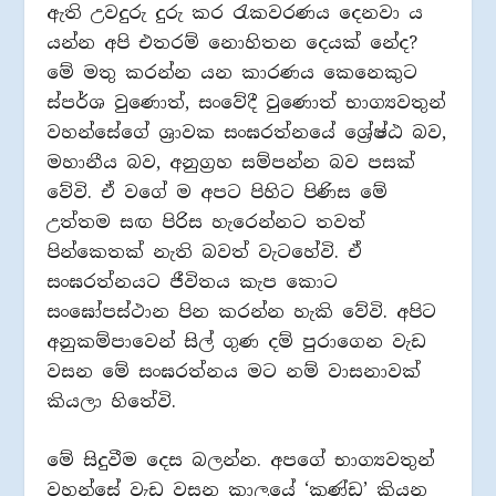
ඇති උවදුරු දුරු කර රැකවරණය දෙනවා ය
යන්න අපි එතරම් නොහිතන දෙයක් නේද?
මේ මතු කරන්න යන කාරණය කෙනෙකුට
ස්පර්ශ වුණොත්, සංවේදී වුණොත් භාග්‍යවතුන්
වහන්සේගේ ශ්‍රාවක සංඝරත්නයේ ශ්‍රේෂ්ඨ බව,
මහානීය බව, අනුග්‍රහ සම්පන්න බව පසක්
වේවි. ඒ වගේ ම අපට පිහිට පිණිස මේ
උත්තම සඟ පිරිස හැරෙන්නට තවත්
පින්කෙතක් නැති බවත් වැටහේවි. ඒ
සංඝරත්නයට ජීවිතය කැප කොට
සංඝෝපස්ථාන පින කරන්න හැකි වේවි. අපිට
අනුකම්පාවෙන් සිල් ගුණ දම් පුරාගෙන වැඩ
වසන මේ සංඝරත්නය මට නම් වාසනාවක්
කියලා හිතේවි.
මේ සිදුවීම දෙස බලන්න. අපගේ භාග්‍යවතුන්
වහන්සේ වැඩ වසන කාලයේ ‘කුණ්ඩ’ කියන