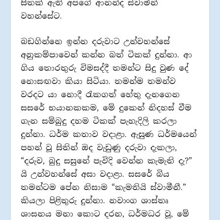
සිතක් ඇති අපගේ ආනන්ද ස්වාමීන්
වහන්සේට.
බඩගින්නෙ ඉන්න දරුවාට උන්වහන්සේ
අනුකම්පාවෙන් කන්න බත් ටිකක් දුන්නා. ආ
ගිය තොරතුරු විමසද්දී තමන්ට සිදු වුණ දේ
නොසඟවා කියා සිටියා. තමන්ම තමන්ව
වරදට යා නොදී රැකගත් හේතු දැනගෙන
සසරේ භයානකකම, මේ දුකෙන් නිදහස් වීම
ගැන සම්බුදු දහම ටිකක් පැහැදිලි කරලා
දුන්නා. ධර්ම කතාව වදාළා. ඇසුණ ධර්මයෙන්
පහන් වූ සිතින් ඔද වැඩුණු දරුවා දැකලා,
“දරුව, බුදු සසුනේ පැවිදි වෙන්න කැමැති දැ?”
යි උන්වහන්සේ අසා වදාළා. සසරේ බිය
තමන්ටම පේන නිසාම “කැමතියි ස්වාමීනී.”
කියලා පිළිතුරු දුන්නා. නවාංග ශාස්තෘ
ශාසනය මනා කොට දරන, ධර්මධර වූ, මේ