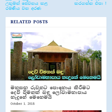
උතුමන් සේවනය කළ
කරගන්න එපා !
රමණීය වන අරණ
RELATED POSTS
මහසඟ රුවනට පොහොය කිරීමට
දෙව් විමනක් බඳු ලෝවාමහාපාය
හැදුනේ මෙහෙමයි
October 1, 2018