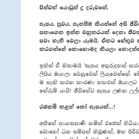
පින්වත් යොවුන් දූ දරුවනේ,
සැපය, සුවය, සැනසීම කියන්නේ අපි ජී
පතාගෙන ඉන්න බහුතරයක් දෙනා ජීවත
පවා නැති වෙලා යෑමයි. ඒකට හේතුව
කරගන්නේ කොහොමද කියලා නොදන්
ඉතින් ඒ නිසාමයි ‘සැපය අතුරුදහන් ක
ලිපිය ඔයාලා වෙනුවෙන් ලියැවෙන්නේ.
ම නැති කරන කාරණා හතරක් ඔයාලට 
තේරුම් යාවි! ජීවිතේට සැපය උණන උල්
රජකම් කළත් කෝ සැපයක්…!
අතීතේ පායාසපාණී නමින් රජෙක් හිටි
බොහෝ ධන සම්පත් තිබුණත්, මහ පිරි