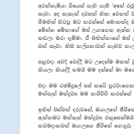
අරක්කැමියා බියෙන් ගැහි ගැහී ‘අනේ ර
කෑවා. අද නැකැත් දවසක් නිසා වෙනත් පි
බීමතින් හිටපු මට කරන්නේ මොකක්ද ක
මේන්න මේකාගේ මස් උයාගෙන ඇන්න වර’ 
කඩලා මරා දැම්මා. ඒ සිඟිත්තාගේ මස
බත් කෑවා. කිසි කල්පනාවක් නැතිව කාල
පහුවදා අවදි වෙද්දී මට උදෙන්ම මතක
කියලා කියද්දී තමයි මම දන්නේ මං මග
එදා මම රජමිදුලේ පස් කටේ පුරවාගෙන
මත්පැන් මත්ද්‍රව්‍ය මම පාවිච්චි කරන්නේ
ඉතින් පින්වත් දරුවනේ, ඔයාලගේ ජීවි
ඇත්තමට මත්පැන් මත්ද්‍රව්‍ය රකුසෙක්
කවමදාකවත් ඔයාලගෙ ජීවිතේ ගොදුරු 