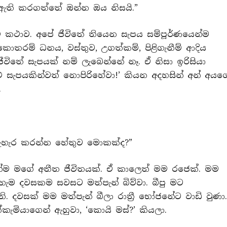
් ඇති කරගත්තේ ඔන්න ඔය නිසයි.”
ේ කථාව. අපේ ජීවිතේ තියෙන සැපය සම්පූර්ණයෙන්ම
 කොතරම් ධනය, වස්තුව, උගත්කම්, පිළිගැනීම් ආදිය
ීවිතේ සැපයක් නම් ලැබෙන්නේ නෑ. ඒ නිසා ඉරිසියා
ළු සැපයකින්වත් නොපිරිහේවා!’ කියන අදහසින් අන් අයග
.
්‍ය බැහැර කරන්න හේතුව මොකක්ද?”
න්ම මගේ අතීත ජීවිතයක්. ඒ කාලෙත් මම රජෙක්. මම
හැම දවසකම සවසට මත්පැන් බිව්වා. බීපු මට
. දවසක් මම මත්පැන් බීලා රාත්‍රී භෝජනේට වාඩි වුණා
ැමියාගෙන් ඇහුවා, ‘කොයි මස්?’ කියලා.