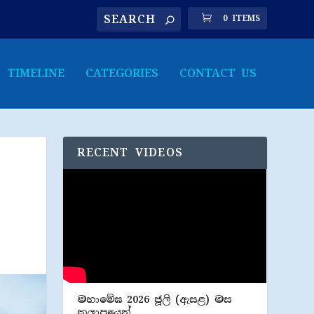
0 ITEMS
TIMELINE
CATEGORIES
CONTACT US
RECENT VIDEOS
මහාමේඝ 2026 ජූලි (​ඇසළ) මස
කලාපයෙන්…