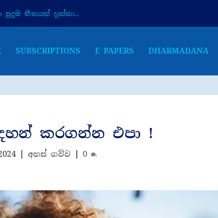
පුදුම හීනයක් දැක්කා...
E
SUBSCRIPTIONS
E PAPERS
DHARMADANA
ුදහන් කරගන්න එපා !
2024
|
අහස් ගව්ව
|
0