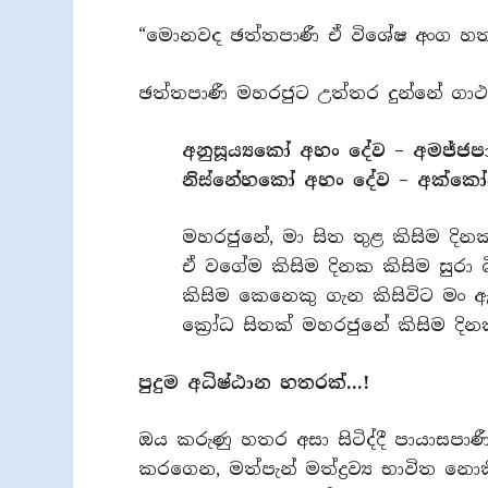
“මොනවද ඡත්තපාණී ඒ විශේෂ අංග හ
ඡත්තපාණී මහරජුට උත්තර දුන්නේ ගාථා
අනුසූය්‍යකෝ අහං දේව – අමජ්
නිස්නේහකෝ අහං දේව – අක්කෝධ
මහරජුනේ, මා සිත තුළ කිසිම දි
ඒ වගේම කිසිම දිනක කිසිම සුර
කිසිම කෙනෙකු ගැන කිසිවිට මං
ක්‍රෝධ සිතක් මහරජුනේ කිසිම ද
පුදුම අධිෂ්ඨාන හතරක්…!
ඔය කරුණු හතර අසා සිටිද්දී පායාසපාණී
කරගෙන, මත්පැන් මත්ද්‍රව්‍ය භාවිත 