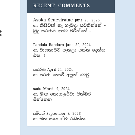
RECENT COMMENTS
Asoka Seneviratne
June 29, 2025
කිසිවක් නෑ හැමදා පවතින්නේ –
on
බුදු සරණයි අපට වටින්නේ…
ී
Pandula Bandara
June 30, 2024
වාසනාවට පැනලා යන්න දෙන්න
on
එපා !
පතිරණ
April 24, 2024
පරණ නොවී අලුත් වෙමු.
on
sadu
March 9, 2024
මඟ නොහැරේවා පින්බර
on
පින්කෙත
සම්පත්
September 8, 2023
සිත සිතෙන්ම රකින්න.
on