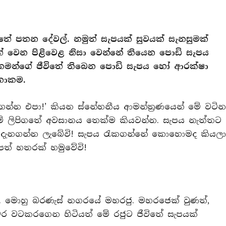
විතේ පතන දේවල්. නමුත් සැපයක් සුවයක් සැනසුමක්
් වෙන පිළිවෙළ නිසා වෙන්නේ තියෙන පොඩි සැපය
 තමන්ගේ ජීවිතේ තිබෙන පොඩි සැපය හෝ ආරක්ෂා
නාකම.
රගන්න එපා!’ කියන ස්නේහනීය ආමන්ත්‍රණයෙන් මේ වටින
 මේ ලිපිගතේ අවසානය තෙක්ම කියවන්න. සැපය නැත්තට
දැනගන්න ලැබේවි! සැපය රැකගන්නේ කොහොමද කියල
පත් හතරක් හමුවේවි!
යා. මොහු බරණැස් නගරයේ මහරජු. මහරජෙක් වුණත්,
වර වටකරගෙන හිටියත් මේ රජුට ජීවිතේ සැපයක්