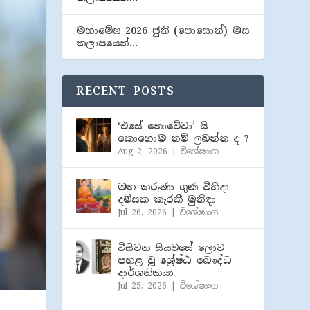
මහාමේඝ 2026 ජුනි (​පොසොන්) මස
කලාපයෙන්…
RECENT POSTS
‘එසේ නොවේවා’ යි
කොහොම නම් ලබන්න ද ?
Aug 2, 2026
|
විශේෂාංග
මහ කරුණා ගුණ විහිදා
දම්සක කැරකී මුනිඳා
Jul 26, 2026
|
විශේෂාංග
විසිවන සියවසේ ලොව
පහළ වූ ශ්‍රේෂ්ඨ බෞද්ධ
දාර්ශනිකයා
Jul 25, 2026
|
විශේෂාංග