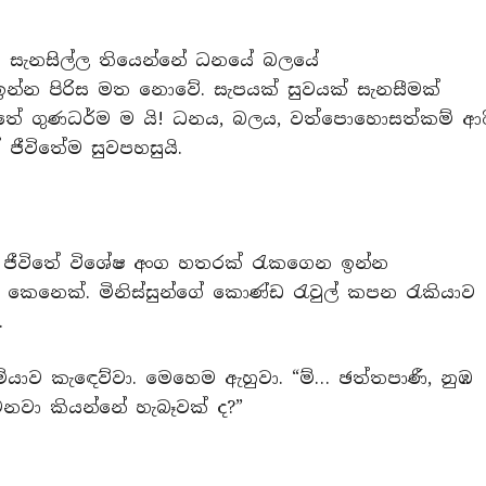
 සැනසිල්ල තියෙන්නේ ධනයේ බලයේ
න පිරිස මත නොවේ. සැපයක් සුවයක් සැනසීමක්
තේ ගුණධර්ම ම යි! ධනය, බලය, වත්පොහොසත්කම් ආද
 ජීවිතේම සුවපහසුයි.
ේ ජීවිතේ විශේෂ අංග හතරක් රැකගෙන ඉන්න
 කෙනෙක්. මිනිස්සුන්ගේ කොණ්ඩ රැවුල් කපන රැකියාව
.
යාව කැඳෙව්වා. මෙහෙම ඇහුවා. “ම්… ඡත්තපාණී, නුඹ
ෙනවා කියන්නේ හැබෑවක් ද?”