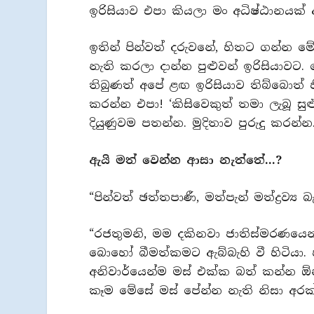
ඉරිසියාව එපා කියලා මං අධිෂ්ඨානයක
ඉතින් පින්වත් දරුවනේ, හිතට ගන්න ම
නැති කරලා දාන්න පුළුවන් ඉරිසියාවට.
තිබුණත් අපේ ළඟ ඉරිසියාව තිබ්බොත් ජ
කරන්න එපා! ‘කිසිවෙකුත් තමා ලැබූ සු
දියුණුවම පතන්න. මුදිතාව පුරුදු කරන්න
ඇයි මත් වෙන්න ආසා නැත්තේ…?
“පින්වත් ඡත්තපාණී, මත්පැන් මත්ද්‍රව
“රජතුමනි, මම දකිනවා ජාතිස්මරණයෙ
බොහෝ බීමත්කමට ඇබ්බැහි වී හිටියා. 
අනිවාර්යෙන්ම මස් එක්ක බත් කන්න ඕනි
කෑම මේසේ මස් පේන්න නැති නිසා අරක්ක