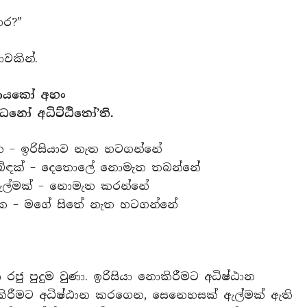
තර?”
වකින්.
ජපායකෝ අහං
නෝ අධිට්ඨිතෝ’ති.
නක – ඉරිසියාව නැත හටගන්නේ
ා බිඳක් – දෙතොලේ නොමැත තබන්නේ
 ඇල්මක් – නොමැත කරන්නේ
ිනක – මගේ සිතේ නැත හටගන්නේ
 රජු පුදුම වුණා. ඉරිසියා නොකිරීමට අධිෂ්ඨාන
නොකිරීමට අධිෂ්ඨාන කරගෙන, සෙනෙහසක් ඇල්මක් ඇති