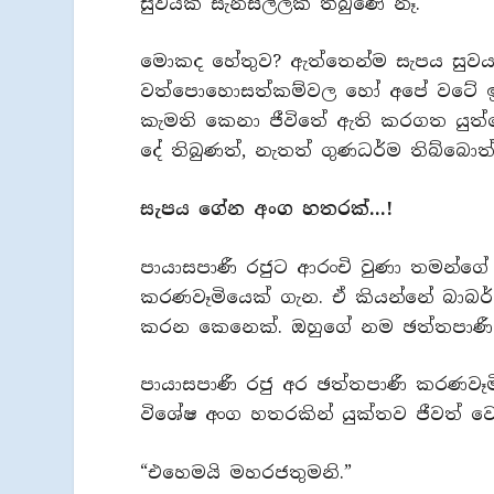
සුවයක් සැනසිල්ලක් තිබුණේ නෑ.
මොකද හේතුව? ඇත්තෙන්ම සැපය සුවය
වත්පොහොසත්කම්වල හෝ අපේ වටේ ඉන්
කැමති කෙනා ජීවිතේ ඇති කරගත යුත්
දේ තිබුණත්, නැතත් ගුණධර්ම තිබ්බොත්
සැපය ගේන අංග හතරක්…!
පායාසපාණී රජුට ආරංචි වුණා තමන්ග
කරණවෑමියෙක් ගැන. ඒ කියන්නේ බාබර්
කරන කෙනෙක්. ඔහුගේ නම ඡත්තපාණී
පායාසපාණී රජු අර ඡත්තපාණී කරණවෑමි
විශේෂ අංග හතරකින් යුක්තව ජීවත් ව
“එහෙමයි මහරජතුමනි.”