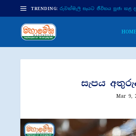
TRENDING:
රුවන්මැලි සෑයට ජීවිතය පූජා කළ දා 
HOM
සැපය අතුර
Mar 9, 