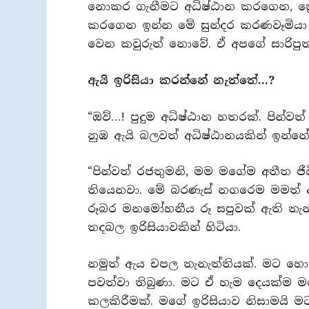
නොකර ගැනීමට අධිෂ්ඨාන කරගෙන, ක්‍ර
කරගෙන ඉන්න මේ සුන්දර කරණවෑමියා ග
වෙන කවුරුත් නොවේ. ඒ අපගේ සාරිපු
ඇයි ඉරිසියා කරන්නේ නැත්තේ…?
“ඔව්…! පුදුම අධිෂ්ඨාන හතරක්. පින්
නුඹ ඇයි බලවත් අධිෂ්ඨානයකින් ඉන්නේ
“පින්වත් රජතුමනි, මම මගේම අතීත ජ
තියෙනවා. මේ බරණැස් නගරෙම මමත් අ
රූබර මනමෝහනීය රූ සපුවක් ඇති තැනැ
තදබල ඉරිසියාවකින් හිටියා.
නමුත් ඇය චපල තැනැත්තියක්. මට හො
පවත්වා තිබුණා. මට ඒ හැම දෙයක්ම
කලකිරීමක්. මගේ ඉරිසියාව නිසාමයි 