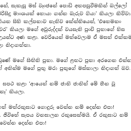
ජුනේ, සැකැසූ මස් වෑංජනේ පොඩි අතපසුවීමකින් බල්ලෝ
රිසිදු මාංශයක් හොයා ගන්න බැරුව ගියා’ කියලා කිව්වා
ියන සිහි කල්පනාව නැතිව කේන්තියෙන්, ‘එහෙමනං
කියලා මගේ අවුරුද්දක් වයසැති පුංචි පුතාගේ හිස
් උයන්ට අණ කළා. වෙරියෙන් මත්වෙලාම ඒ මසත් එක්ක
ා නිදාගත්තා.
් වුණේ මගේ සිඟිති පුතා. මගේ ළඟට පුතා අරගෙන එන්
ේ අතින්ම මගේ පුතු මරා පුතුගේ මස්කාලා නිදාගත් බව.
 සපථ කළා ‘ආයෙත් නම් ජාති ජාතිත් මේ හීන වූ
 නෑ’ කියලා.
තෙත් මත්රකුසාට ගොදුරු වෙන්න නම් දෙන්න එපා!
මයි. ජීවිතේ සැපය වනසාලන රකුසෙක්මයි. ඒ රකුසාට නම්
වෙන්න දෙන්න එපා!