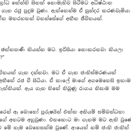
ෝධ කේන්ති සිතක් නොමැතිව සිටීමට අධිෂ්ඨාන
ැන රජු පුදුම වුණා. ඇත්තෙන්ම ඒ සුන්දර කරණවෑමියා
ත්ත මහරහතන් වහන්සේගේ අතීත ජීවිතයක්.
වත් ඡත්තපාණී කියන්න මට. ඉරිසියා නොකරනවා කියලා
?”
ීවිතයක් ගැන දන්නවා. මට ඒ ගැන ජාතිස්මරණයක්
තීතේ රජ වී සිටියා. ඒ කාලේ මාගේ අගමෙහෙසි ඉතාම
ත්තියක්. ඇය ගැන හිතේ තිබුණු රාගය නිසාම මම
රෙන් ඈ බොහෝ පුරුෂයින් එක්ක අනියම් සම්බන්ධතා
 මගේ අතටම අහුවුණා. එතකොට මා ගැනම මට ඇති වුණ
මට මේ හැම වෙහෙසක්ම වුණේ. ආයෙත් නම් ජාති ජාතිත්