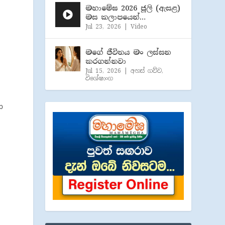
මහාමේඝ 2026 ජූලි (​ඇසළ)
මස කලාපයෙන්…
Jul 23, 2026
|
Video
මගේ ජීවිතය මං ලස්සන
කරගන්නවා
Jul 15, 2026
|
අහස් ගව්ව
,
විශේෂාංග
ා
ා