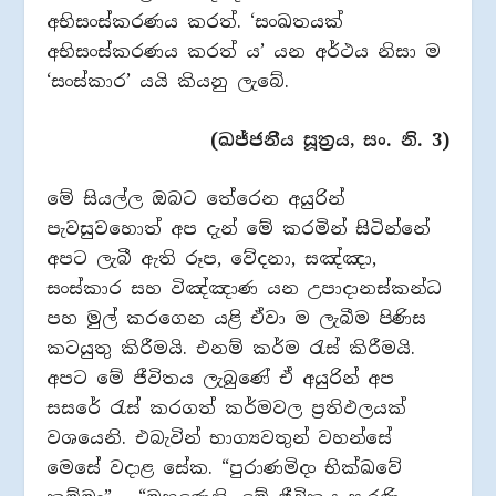
අභිසංස්කරණය කරත්. ‘සංඛතයක්
අභිසංස්කරණය කරත් ය’ යන අර්ථය නිසා ම
‘සංස්කාර’ යයි කියනු ලැබේ.
(ඛජ්ජනීය සූත්‍රය, සං. නි. 3)
මේ සියල්ල ඔබට තේරෙන අයුරින්
පැවසුවහොත් අප දැන් මේ කරමින් සිටින්නේ
අපට ලැබී ඇති රූප, වේදනා, සඤ්ඤා,
සංස්කාර සහ විඤ්ඤාණ යන උපාදානස්කන්ධ
පහ මුල් කරගෙන යළි ඒවා ම ලැබීම පිණිස
කටයුතු කිරීමයි. එනම් කර්ම රැස් කිරීමයි.
අපට මේ ජීවිතය ලැබුණේ ඒ අයුරින් අප
සසරේ රැස් කරගත් කර්මවල ප්‍රතිඵලයක්
වශයෙනි. එබැවින් භාග්‍යවතුන් වහන්සේ
මෙසේ වදාළ සේක. “පුරාණමිදං භික්ඛවේ