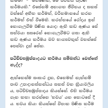
කම්මං”‍ – “මහණෙනි, මේ ජීවිතය පැරණි
කර්මයකි.”‍ එසේනම් අනාගත ජීවිතය ද සකස්
වන්නේ අතීත කර්මත්, වර්තමානයේ කරන
කර්මත් එක් වීමෙනි. කරත්තයේ රෝදය ඉන්
නොගැලවීම පිණිස යොදා ඇති කඩ ඇණය සේ
සත්වයා සසරෙන් නොගැලවීමට ගසා ඇති
කඩ ඇණය කර්මය බව භාග්‍යවතුන් වහන්සේ
පෙන්වා දුන් සේක.
පටිච්චසමුප්පාදයට කර්මය සම්බන්ධ වෙන්නේ
නැද්ද?
ඇත්තෙන්ම සංසාර දුක, එහෙමත් නැත්නම්
පංච උපාදානස්කන්ධය සකස් වන ක්‍රියාවලිය
ය, පටිච්චසමුප්පාදය කියන්නේ. එහි කර්මය
ගැන කතා කරන්නෙ ‘භවය’‍ යන කොටසේ දී
ය. භවය කියා කියන්නේ විපාක පිණිස කර්ම