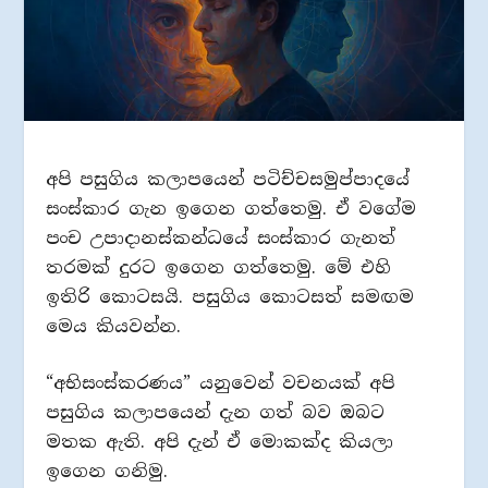
අපි පසුගිය කලාපයෙන් පටිච්චසමුප්පාදයේ
සංස්කාර ගැන ඉගෙන ගත්තෙමු. ඒ වගේම
පංච උපාදානස්කන්ධයේ සංස්කාර ගැනත්
තරමක් දුරට ඉගෙන ගත්තෙමු. මේ එහි
ඉතිරි කොටසයි. පසුගිය කොටසත් සමඟම
මෙය කියවන්න.
“අභිසංස්කරණය”‍ යනුවෙන් වචනයක් අපි
පසුගිය කලාපයෙන් දැන ගත් බව ඔබට
මතක ඇති. අපි දැන් ඒ මොකක්ද කියලා
ඉගෙන ගනිමු.