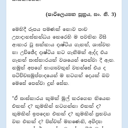
(පාරිලෙය්‍යක සූත්‍රය, සං. නි. 3)
මෙහිදී රූපය පමණක් නොව පංච
උපාදානස්කන්ධය කෙරෙහි ම පවතින විසි
ආකාර වූ සක්කාය දෘෂ්ටිය ගැනත්, ශාස්වත
හා උච්ජේද දෘෂ්ටිය හට ගැනීමක් ඇද්ද එය
ගැනත් සංස්කාරයක් වශයෙන් පෙන්වා දී ඇත.
නමුත් අපගේ භාග්‍යවතුන් වහන්සේ එය ද
පටිච්චසමුප්පාදයෙන් ම හටගත් දෙයක් බව
මෙසේ පෙන්වා දුන් සේක.
“ඒ සංස්කාරය කුමක් මුල් කරගෙන තියෙන
එකක් ද? කුමකින් හටගන්නා එකක් ද?
කුමකින් ඉපදෙන එකක් ද? කුමකින් ප්‍රභවය
වන එකක් ද?‍ පින්වත් මහණෙනි, අවිද්‍යා