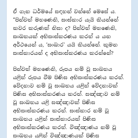
ඒ ගැන ධර්මයේ සඳහන් වන්නේ මෙසේ ය.
“‍පින්වත් මහණෙනි, සංස්කාර යැයි කියන්නේ
කවර කරුණක් නිසා ද? පින්වත් මහණෙනි,
සංඛතයක් අභිසංස්කරණය කරත් ය යන
අර්ථයෙන් ය, ‘සංඛාර’ යයි කියන්නේ. කුමන
සංස්කාරයන් ද අභිසංස්කරණය කරන්නේ?
පින්වත් මහණෙනි, රූපය නම් වූ සංඛතය
යළිත් රූපය වීම පිණිස අභිසංස්කරණය කරත්.
වේදනාව නම් වූ සංඛතය යළිත් වේදනාවක්
පිණිස අභිසංස්කරණය කරත්. සඤ්ඤාව නම්
වූ සංඛතය යළි සඤ්ඤාවක් පිණිස
අභිසංස්කරණය කරත්. සංස්කාර නම් වූ
සංඛතය යළිත් සංස්කාරයක් පිණිස
අභිසංස්කරණය කරත්. විඤ්ඤාණය නම් වූ
සංඛතය යළිත් විඤ්ඤාණයක් පිණිස