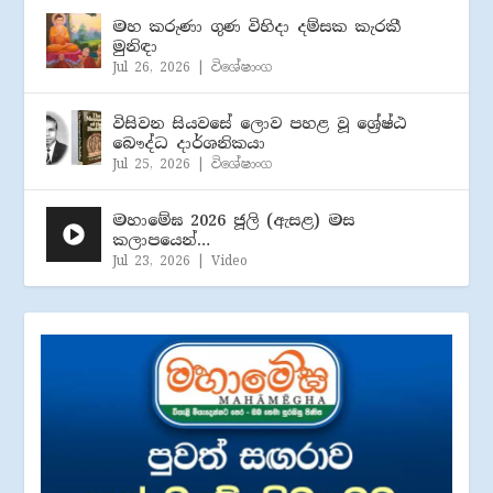
මහ කරුණා ගුණ විහිදා දම්සක කැරකී
මුනිඳා
Jul 26, 2026
|
විශේෂාංග
විසිවන සියවසේ ලොව පහළ වූ ශ්‍රේෂ්ඨ
බෞද්ධ දාර්ශනිකයා
Jul 25, 2026
|
විශේෂාංග
මහාමේඝ 2026 ජූලි (​ඇසළ) මස
කලාපයෙන්…
Jul 23, 2026
|
Video