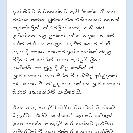
දැන් ඔබට වැටහෙන්නට ඇති ‘සංස්කාර’ යන
වචනය සමාන වුණාට එය එකිනෙකට වෙනස්
අදහස්වලින්, අර්ථවලින් යොදා ඇති බව.
ඉතින් අප කළ යුත්තේ තර්ක හදාගෙන මේ
ධර්ම මාර්ගය පටලවා ගැනීම නොව ඒ ඒ
තැන දී අපගේ භාග්‍යවතුන් වහන්සේ වදාළ
විදිහට ම තේරුම් ගෙන පැටලුම් ලිහා
ගැනීමයි. අප මුල දී කියූ සෙයින් ම
ශ්‍රාවකයාගේ තැන සිටිය විට කිසිදු අර්බුදයක්
හට නොගනී. අර්බුද හට ගන්නේ ශ්‍රාවකයාගේ
සීමාව නොතේරුම් ගැනීමෙනි.
එසේ නම්, මේ ලිපි කිහිප වතාවක් ම කියවා
බලත්වා! එවිට ‘සංස්කාර’ යනු මොනවාදැයි
ඉතා හොඳින් පැහැදිලි කර ගන්නට පුළුවන.
තවදුරටත් ඒ ගැන විස්තර ඉගෙන ගැනීමට