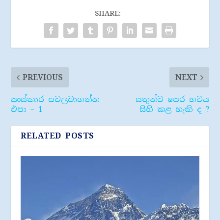
SHARE:
PREVIOUS
NEXT
සංස්කාර පටලවාගන්න
සතුන්ට පෙර භවය
එපා – 1
සිහි කළ හැකි ද ?
RELATED POSTS