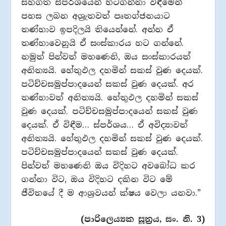
සහගත ස්පර්ශයෙන් හටගන්නා විඳීමෙන්
පහස ලබන අශ්‍රැතවත් පෘතග්ජනයාට
තණ්හාව ඉපදිලයි තියෙන්නේ. අන්න ඒ
තණ්හාවෙනුයි ඒ සංස්කාරය හට ගන්නේ.
නමුත් පින්වත් මහණෙනි, ඔය සංස්කාරයත්
අනිත්‍යයි. හේතුඵල දහමින් සකස් වුණ දෙයක්.
පටිච්චසමුප්පාදයෙන් සකස් වුණ දෙයක්. අර
තණ්හාවත් අනිත්‍යයි. හේතුඵල දහමින් සකස්
වුණ දෙයක්. පටිච්චසමුප්පාදයෙන් සකස් වුණ
දෙයක්. ඒ විඳීම… ස්පර්ශය… ඒ අවිද්‍යාවත්
අනිත්‍යයි. හේතුඵල දහමින් සකස් වුණ දෙයක්.
පටිච්චසමුප්පාදයෙන් සකස් වුණ දෙයක්.
පින්වත් මහණෙනි ඔය විදිහට අවබෝධ කර
ගන්නා විට, ඔය විදිහට දකින විට මේ
ජීවිතයේ දී ම ආශ්‍රවයන් ක්ෂය වෙලා යනවා.”
(පාරිලෙය්‍යක සූත්‍රය, සං. නි. 3)