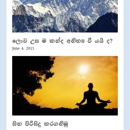
ලොව උස ම කන්ද අනිත්‍ය වී යයි ද?
June 4, 2015
සිත පිරිසිදු කරගනිමු