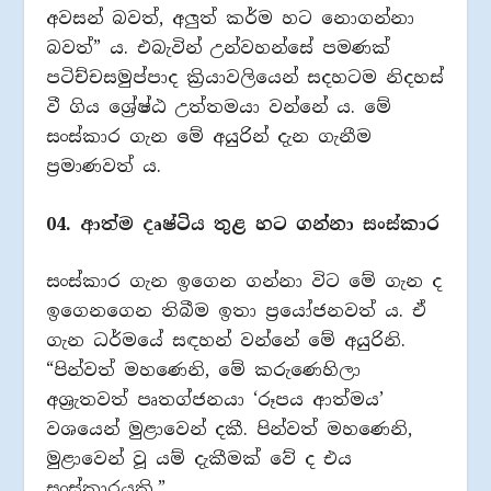
අවසන් බවත්, අලු‍ත් කර්ම හට නොගන්නා
බවත්” ය. එබැවින් උන්වහන්සේ පමණක්
පටිච්චසමුප්පාද ක්‍රියාවලියෙන් සදහටම නිදහස්
වී ගිය ශ්‍රේෂ්ඨ උත්තමයා වන්නේ ය. මේ
සංස්කාර ගැන මේ අයුරින් දැන ගැනීම
ප්‍රමාණවත් ය.
04. ආත්ම දෘෂ්ටිය තුළ හට ගන්නා සංස්කාර
සංස්කාර ගැන ඉගෙන ගන්නා විට මේ ගැන ද
ඉගෙනගෙන තිබීම ඉතා ප්‍රයෝජනවත් ය. ඒ
ගැන ධර්මයේ සඳහන් වන්නේ මේ අයුරිනි.
“පින්වත් මහණෙනි, මේ කරුණෙහිලා
අශ්‍රැතවත් පෘතග්ජනයා ‘රූපය ආත්මය’
වශයෙන් මුළාවෙන් දකී.‍ පින්වත් මහණෙනි,
මුළාවෙන් වූ යම් දැකීමක් වේ ද එය
සංස්කාරයකි.”‍