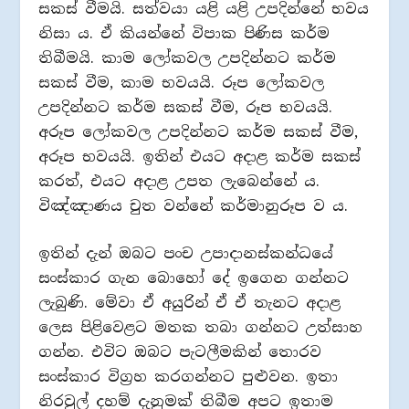
සකස් වීමයි. සත්වයා යළි යළි උපදින්නේ භවය
නිසා ය. ඒ කියන්නේ විපාක පිණිස කර්ම
තිබීමයි. කාම ලෝකවල උපදින්නට කර්ම
සකස් වීම, කාම භවයයි. රූප ලෝකවල
උපදින්නට කර්ම සකස් වීම, රූප භවයයි.
අරූප ලෝකවල උපදින්නට කර්ම සකස් වීම,
අරූප භවයයි. ඉතින් එයට අදාළ කර්ම සකස්
කරත්, එයට අදාළ උපත ලැබෙන්නේ ය.
විඤ්ඤාණය චුත වන්නේ කර්මානුරූප ව ය.
ඉතින් දැන් ඔබට පංච උපාදානස්කන්ධයේ
සංස්කාර ගැන බොහෝ දේ ඉගෙන ගන්නට
ලැබුණි. මේවා ඒ අයුරින් ඒ ඒ තැනට අදාළ
ලෙස පිළිවෙළට මතක තබා ගන්නට උත්සාහ
ගන්න. එවිට ඔබට පැටලීමකින් තොරව
සංස්කාර විග්‍රහ කරගන්නට පුළුවන. ඉතා
නිරවුල් දහම් දැනුමක් තිබීම අපට ඉතාම