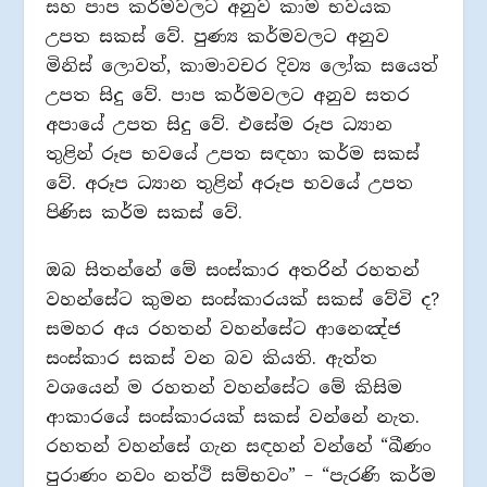
සහ පාප කර්මවලට අනුව කාම භවයක
උපත සකස් වේ. පුණ්‍ය කර්මවලට අනුව
මිනිස් ලොවත්, කාමාවචර දිව්‍ය ලෝක සයෙත්
උපත සිදු වේ. පාප කර්මවලට අනුව සතර
අපායේ උපත සිදු වේ. එසේම රූප ධ්‍යාන
තුළින් රූප භවයේ උපත සඳහා කර්ම සකස්
වේ. අරූප ධ්‍යාන තුළින් අරූප භවයේ උපත
පිණිස කර්ම සකස් වේ.
ඔබ සිතන්නේ මේ සංස්කාර අතරින් රහතන්
වහන්සේට කුමන සංස්කාරයක් සකස් වේවි ද?
සමහර අය රහතන් වහන්සේට ආනෙඤ්ජ
සංස්කාර සකස් වන බව කියති. ඇත්ත
වශයෙන් ම රහතන් වහන්සේට මේ කිසිම
ආකාරයේ සංස්කාරයක් සකස් වන්නේ නැත.
රහතන් වහන්සේ ගැන සඳහන් වන්නේ “ඛීණං
පුරාණං නවං නත්ථි සම්භවං” – “පැරණි කර්ම