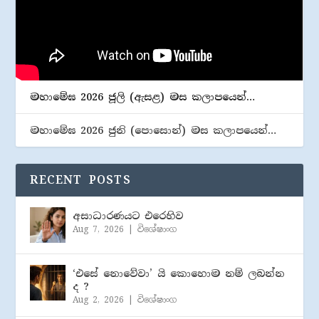
මහාමේඝ 2026 ජූලි (​ඇසළ) මස කලාපයෙන්…
මහාමේඝ 2026 ජුනි (​පොසොන්) මස කලාපයෙන්…
RECENT POSTS
අසාධාරණයට එරෙහිව
Aug 7, 2026
|
විශේෂාංග
‘එසේ නොවේවා’ යි කොහොම නම් ලබන්න
ද ?
Aug 2, 2026
|
විශේෂාංග