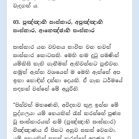
වැදගත්‍ ය.
03. පුඤ්ඤාභි සංස්කාර, අපුඤ්ඤාභි
සංස්කාර, ආනෙඤ්ජාභි සංස්කාර
සංස්කාර යන වචනය භාවිත වන තවත්
සංස්කාර කොටසකි. මෙහි නම දුටු පමණින්
යම්කිසි තැති ගැනීමක් ඇතිවන්නට පුළුවන.
නමුත් ඇත්ත වශයෙන් ම මෙහි ඇත්තේ අප
ඉතා හොඳින් දන්නා දෙයකි. ඒ ගැන ධර්මයේ
සඳහන් වන්නේ මේ අයුරිනි.
“පින්වත් මහණෙනි, අවිද්‍යාව තුළ ඉන්න මේ
පුද්ගලයා යම් හෙයකින් රැස් කරන්නේ පුණ්‍ය
වූ සංස්කාරයක් නම් (පුඤ්ඤාභි සංස්කාර)
විඤ්ඤාණය ඒ පිනට අනුව සකස් වෙනවා.
යම් හෙයකින් සකස් කරන්නේ අපුණ්‍ය වූ