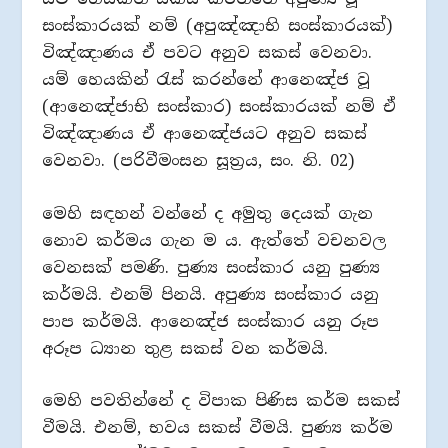
සංස්කාරයක් නම් (අපුඤ්ඤාභි සංස්කාරයක්)
විඤ්ඤාණය ඒ පවට අනුව සකස් වෙනවා.
යම් හෙයකින් රැස් කරන්නේ ආනෙඤ්ජ වූ
(ආනෙඤ්ජාභි සංස්කාර) සංස්කාරයක් නම් ඒ
විඤ්ඤාණය ඒ ආනෙඤ්ජයට අනුව සකස්
වෙනවා. (පරිවීමංසන සූත්‍රය, සං. නි. 02)
මෙහි සඳහන් වන්නේ ද අමුතු දෙයක් ගැන
නොව කර්මය ගැන ම ය. ඇත්තේ වචනවල
වෙනසක් පමණි. පුණ්‍ය සංස්කාර යනු පුණ්‍ය
කර්මයි. එනම් පිනයි. අපුණ්‍ය සංස්කාර යනු
පාප කර්මයි. ආනෙඤ්ජ සංස්කාර යනු රූප
අරූප ධ්‍යාන තුළ සකස් වන කර්මයි.
මෙහි පවතින්නේ ද විපාක පිණිස කර්ම සකස්
වීමයි. එනම්, භවය සකස් වීමයි. පුණ්‍ය කර්ම