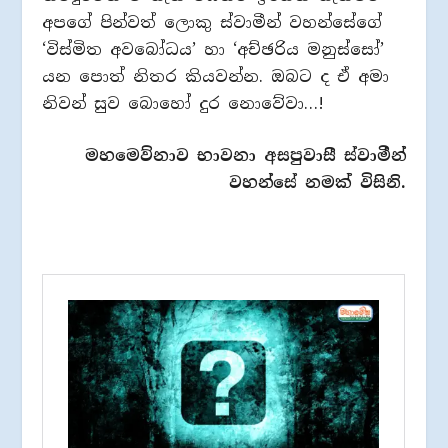
අපගේ පින්වත් ලොකු ස්වාමීන් වහන්සේගේ
‘විස්මිත අවබෝධය’ හා ‘අච්ඡරිය මනුස්සෝ’‍
යන පොත් නිතර කියවන්න. ඔබට ද ඒ අමා
නිවන් සුව බොහෝ දුර නොවේවා…!
මහමෙව්නාව භාවනා අසපුවාසී ස්වාමීන්
වහන්සේ නමක් විසිනි.