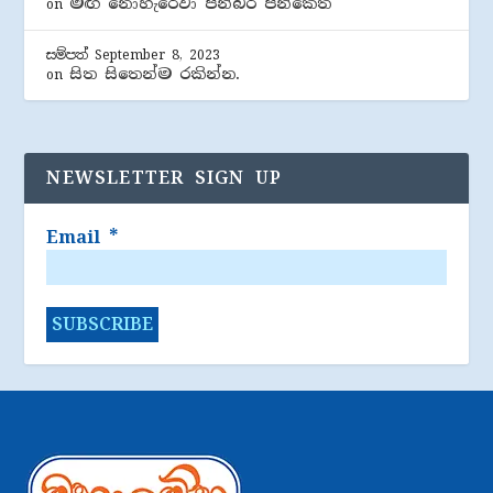
මඟ නොහැරේවා පින්බර පින්කෙත
on
සම්පත්
September 8, 2023
සිත සිතෙන්ම රකින්න.
on
NEWSLETTER SIGN UP
Email
*