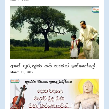
අපේ ගුරුතුමා යයි තාමත් ඉස්කෝලේ.
March 23, 2022