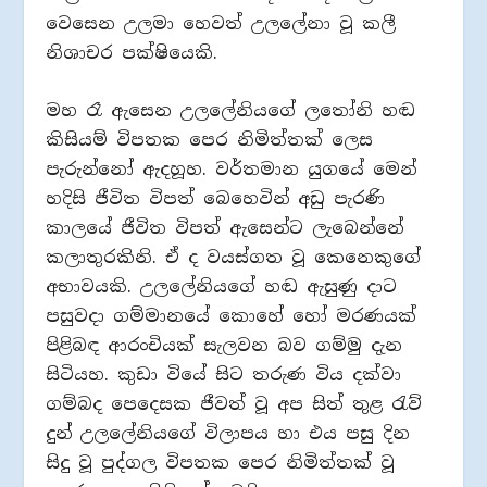
වෙසෙන උලමා හෙවත් උලලේනා වූ කලී
නිශාචර පක්ෂියෙකි.
මහ රෑ ඇසෙන උලලේනියගේ ලතෝනි හඬ
කිසියම් විපතක පෙර නිමිත්තක් ලෙස
පැරුන්නෝ ඇදහූහ. වර්තමාන යුගයේ මෙන්
හදිසි ජීවිත විපත් බෙහෙවින් අඩු පැරණි
කාලයේ ජීවිත විපත් ඇසෙන්ට ලැබෙන්නේ
කලාතුරකිනි. ඒ ද වයස්ගත වූ කෙනෙකුගේ
අභාවයකි. උලලේනියගේ හඬ ඇසුණු දාට
පසුවදා ගම්මානයේ කොහේ හෝ මරණයක්
පිළිබඳ ආරංචියක් සැලවන බව ගම්මු දැන
සිටියහ. කුඩා වියේ සිට තරුණ විය දක්වා
ගම්බද පෙදෙසක ජීවත් වූ අප සිත් තුළ රැව්
දුන් උලලේනියගේ විලාපය හා එය පසු දින
සිදු වූ පුද්ගල විපතක පෙර නිමිත්තක් වූ