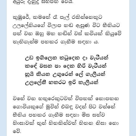
අයුරු දැනුදු සිහිපත් වෙයි.
කුඹුරේ, කමතේ රෑ පැල් රකින්නෙකුට
උලලේනියගේ විලාප හඬ ඇසුණ විට භීතියට
පත් වන ඔහු මහ හඬින් වස් කවියක් කියුවේ
තැතිගැන්ම පහකර ගැනීම සඳහා ය.
උඩ ඉගිලෙන තටුදෙක දා වැටීයන්
කඳේ වසන පා දෙක හිරි වැටීයන්
හූයි කියන උගුරෙන් ලේ ගැලීයන්
උලලේනී හතරට ඉරි තැලීයන්
වනේ වන හතුරෙකුටවත් විපතක් නොපතන
ගොවියකුගේ මුවින් එබඳු වදන් පිට වන්නේ
භීතිය පහකර ගැනීම සඳහා මිස සත්ව
හිංසාවක් තුන් හිතකින්වත් හිතන නිසා නො
වේ.