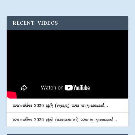
RECENT VIDEOS
මහාමේඝ 2026 ජූලි (​ඇසළ) මස කලාපයෙන්…
මහාමේඝ 2026 ජුනි (​පොසොන්) මස කලාපයෙන්…