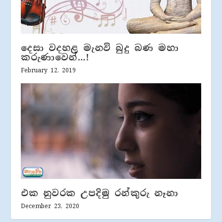
දෙසා වදහළ මැනවි බුදු බණ මහා
කරුණාවෙන්…!
February 12, 2019
එක නුවරක උපදිමු රන්කුරු නෑනා
December 23, 2020