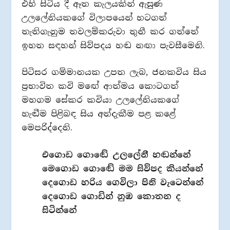
එහි සිටිය දී ඈත කැලයකින් ඇසුණ
උලලේනියකගේ විලාපයෙන් හටගත්
තැතිගැනුම තවලම්කරුවා තුනී කර ගත්තේ
ඉහත සඳහන් සිව්පදය හඬ නඟා පැවසීමෙනි.
පිටිසර ගම්මානයක උපත ලැබ, ජනකවිය සිය
ප්‍රභාවිත කවි මඟේ ආත්මය කොටගත්
මහගම සේකර කවියා උලලේනියකගේ
හැඬීම පිළිබඳ සිය අත්දැකීම පළ කළේ
මෙපරිද්දෙනි.
එගොඩ ගොඬේ උලලේනී හඬන්නේ
මෙගොඩ ගොඬේ මම සිව්පද කියන්නේ
දෙගොඩ හරිය ගෙවිලා පිනි වැටෙන්නේ
දෙගොඩ ගොඩින් නුඹ කොතන ද
සිටින්නේ