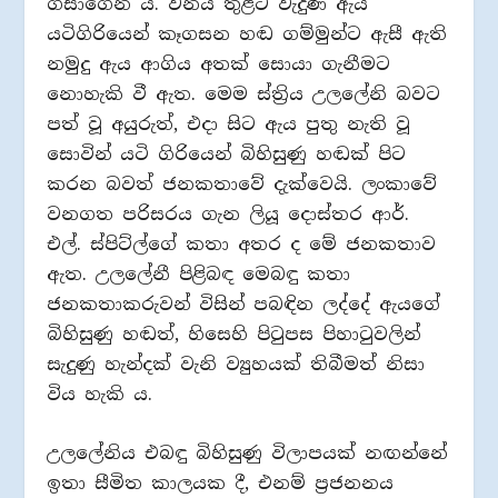
ගසාගෙන ය. වනය තුළට වැදුණ ඇය
යටිගිරියෙන් කෑගසන හඬ ගම්මුන්ට ඇසී ඇති
නමුදු ඇය ආගිය අතක් සොයා ගැනීමට
නොහැකි වී ඇත. මෙම ස්ත්‍රිය උලලේනි බවට
පත් වූ අයුරුත්, එදා සිට ඇය පුතු නැති වූ
සොවින් යටි ගිරියෙන් බිහිසුණු හඬක් පිට
කරන බවත් ජනකතාවේ දැක්වෙයි. ලංකාවේ
වනගත පරිසරය ගැන ලියූ දොස්තර ආර්.
එල්. ස්පිට්ල්ගේ කතා අතර ද මේ ජනකතාව
ඇත. උලලේනී පිළිබඳ මෙබඳු කතා
ජනකතාකරුවන් විසින් පබඳින ලද්දේ ඇයගේ
බිහිසුණු හඬත්, හිසෙහි පිටුපස පිහාටුවලින්
සැදුණු හැන්දක් වැනි ව්‍යුහයක් තිබීමත් නිසා
විය හැකි ය.
උලලේනිය එබඳු බිහිසුණු විලාපයක් නඟන්නේ
ඉතා සීමිත කාලයක දී, එනම් ප්‍රජනනය