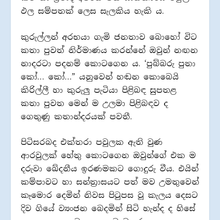
ඵල සම්පතක් ලෙස සැලකිය හැකි ය.
කුරුල්ලන් අරභයා ගැමි ජනතාව බොහෝ විට
කතා පුවත් නිර්මාණය කරන්නේ ඔවුන් නඟන
නාදරටා පදනම් කොටගෙන ය. ‘පුබ්බරු පුතා
කෝ… කෝ…” යනුවෙන් හඬන කොබෙයි
කිරිල්ලී හා කුරුලු පැටියා පිළිබඳ සුපතළ
කතා පුවත මෙන් ම උලමා පිළිබඳව ද
ගෙතුණු කතාන්දරයක් පවතී.
පිටිසරබද එක්තරා පවුලක ඇති වුණ
ආරවුලක් හේතු කොටගෙන ඔවුන්ගේ එක ම
දරුවා ඛේදනීය ඉරණමකට ගොදුරු වීය. එයින්
කම්පාවට හා සන්ත්‍රාසයට පත් මව උමතුවෙන්
කෑමොර දෙමින් නිවස පිටුපස වූ කැලය දෙසට
දිව ගියේ ව්‍යංජන බෙදමින් සිටි හැන්ද ද හිසේ