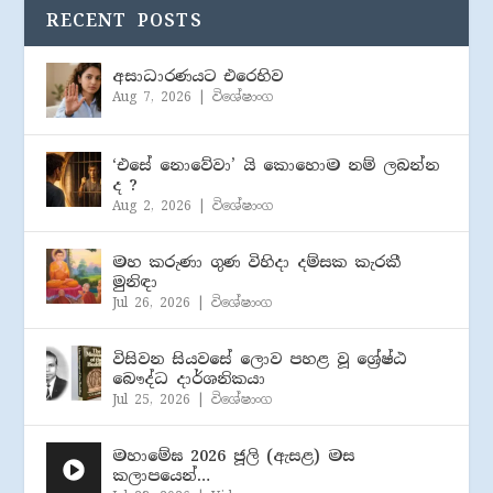
RECENT POSTS
අසාධාරණයට එරෙහිව
Aug 7, 2026
|
විශේෂාංග
‘එසේ නොවේවා’ යි කොහොම නම් ලබන්න
ද ?
Aug 2, 2026
|
විශේෂාංග
මහ කරුණා ගුණ විහිදා දම්සක කැරකී
මුනිඳා
Jul 26, 2026
|
විශේෂාංග
විසිවන සියවසේ ලොව පහළ වූ ශ්‍රේෂ්ඨ
බෞද්ධ දාර්ශනිකයා
Jul 25, 2026
|
විශේෂාංග
මහාමේඝ 2026 ජූලි (​ඇසළ) මස
කලාපයෙන්…