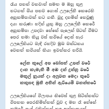
රැය පහන් වනවාත් සමඟ ම ඔහු තුළ
හටගත් බිය පහව ගොස් උලලේනී කෙරෙහි
අනුකම්පාවක් හට ගනී. බුදු දහමින් තෙවුණු
දයා කරුණා හදින් යුතු ඔහු උලලේනී කෙරේ
අනුකම්පා උපදවා හේනේ පැලෙන් පිටත් වීමට
පෙර තමා කියූ වස් කවියේ දොස් හැර
උලලේනියට බැඳි රහදිව මුඛ බන්ධනය
වෙනත් කවියක් කියා ඉවත්කර හරියි.
ලේන කුලේ අප බෝසත් උපන් වරේ
දාන කැමැති මී අඹ දන් දුන්නු වරේ
මකුල් හුයක් දා අලුවන මෙදා තුරේ
කකුසඳ මුනි අතින් ඇරියෙමි වනන්තරේ
උලලේනියගේ විලාපය නිවෙස් තුළ සිටින්නන්ට
විපතක පෙරනිමිත්තක් වුව ද මහ රෑ හේනේ
කුඹුරේ පැල් රකින්නන් තුළ සන්ත්‍රාසයක්