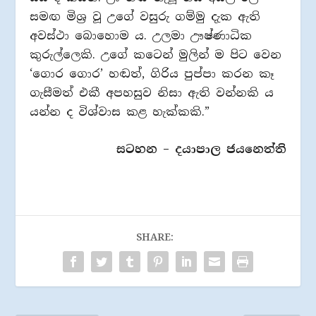
සමඟ මිශ්‍ර වූ උගේ වසුරු ගම්මු දැක ඇති
අවස්ථා බොහොම ය. උලමා ඌෂ්ණාධික
කුරුල්ලෙකි. උගේ කටෙන් මුලින් ම පිට වෙන
‘ගොර ගොර’ හඬත්, ගිරිය පුප්පා කරන කෑ
ගැසීමත් එකී අපහසුව නිසා ඇති වන්නකි ය
යන්න ද විශ්වාස කළ හැක්කකි.”
සටහන – දයාපාල ජයනෙත්ති
SHARE: