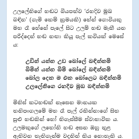
උලලේනිගේ හඬට බියපත්ව ‘රහදිව මුඛ
බඳින’ (ගැමි කෙම් ක්‍රමයකි) හේන් ගොවියකු
මහ රෑ හේනේ පැලේ සිට උලම් හඬ මැකී යන
පරිද්දෙන් හඬ නඟා කියූ පැල් කවියක් මෙසේ
ය:
උඩින් යන්න උඩ බෝලේ බඳින්නම්
බිමින් යන්න බිම් බෝලේ බඳින්නම්
බෝල දෙක ම එක බෝලෙට බඳින්නම්
උලලේනිගෙ රහදිව මුඛ බඳින්නම්
මිනිස් කටහඬක් නෑසෙන මානයක
තනිපංගලමේ මහ රෑ පැල් රකින්නාගේ සිත
සුළු හඬකින් හෝ තිගැස්සීම ස්වාභාවික ය.
උලමකුගේ ලතෝනි හඬ අසන ඔහු තුළ
ඇතිවන තැතිගැන්ම වදනින් කිය නොහැකි ය.