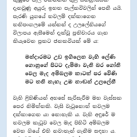
දැනවුණු අයුරු ඉහත පැල්කවිවලින් පෙනී යයි.
පැරණි යුගයේ තවලම් දක්කාගෙන
තනිපංගලමේ යන්නන් ද උලලේනියගේ
විලාපය ඇසීමෙන් දැක්වූ ප්‍රතිචාරය ගැන
කියැවෙන ප්‍රකට ජනකවියක් මේ ය:
මන්දාරමට උඩ ඉගිලෙන වැහි ලේණි
ගොනුගේ පිටට දැම්මා වැනි බර ගෝනි
වෙල මැද අම්බලම කාටත් පර වේණි
මට තනි නැහැ උඹ නාඬන් උලලේනී
වැහි ළිහිණියන් අහසේ සැරිසැරීම මහ වැස්සක
පෙර නිමිත්තකි. වැසි වැටුනොත් තවලම
දක්කාගෙන යා නොහැකි ය. වැහි අඳුරේ ම
තවලම කැටුව වෙල මැද පිහිටි අම්බලම
වෙත ගියේ එහි නවාතැන් ගැනීම සඳහා ය.