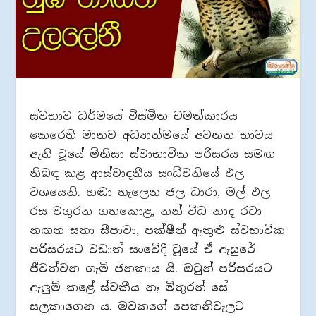
ස්වභාව ධර්මයේ විස්මිත චමත්කාරය
කෙරෙහි මානව අධ්‍යාත්මයේ අවනත භාවය
ඇති වූයේ මිනිසා ස්වාභාවික පරිසරය සමඟ
නිබඳ කළ ආස්වාදනීය සංධ්වනියේ ඵල
වශයෙනි. හඬා හැලෙන ජල ධාරා, මල් ඵල
රස වගුරන ගහකොළ, නන් විධ නාද රටා
නඟන සතා සීපාවා, පක්ෂීන් ඇතුළු ස්වභාවික
පරිසරයට වඩාත් සංවේදී වූයේ ඒ ඇසුරේ
ජීවත්වන ගැමි ජනකාය යි. ඔවුන් පරිසරයට
ඇලුම් කළේ ස්වකීය නෑ මිතුරන් සේ
සලකාගෙන ය. මවකගේ පෙකනිවැලට