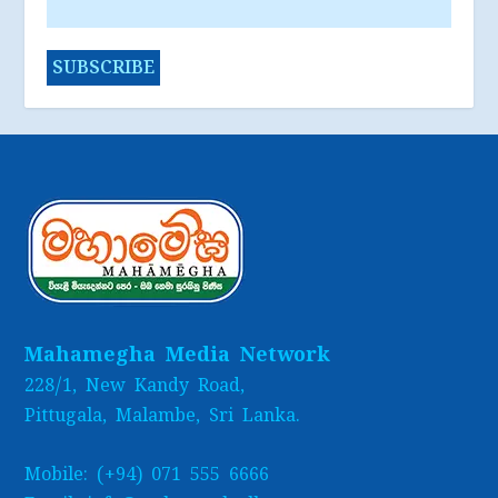
Mahamegha Media Network
228/1, New Kandy Road,
Pittugala, Malambe, Sri Lanka.
Mobile: (+94) 071 555 6666