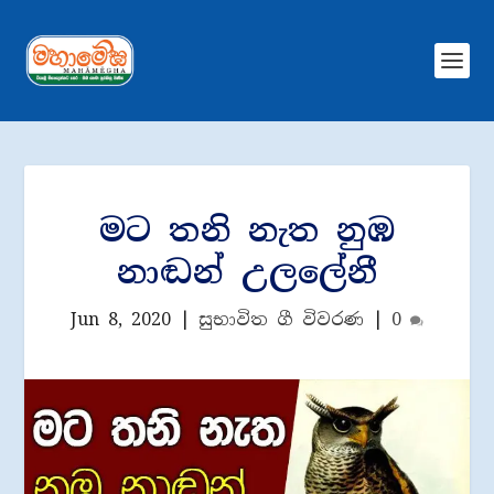
මට තනි නැත නුඹ
නාඬන් උලලේනී
Jun 8, 2020
|
සුභාවිත ගී විවරණ
|
0