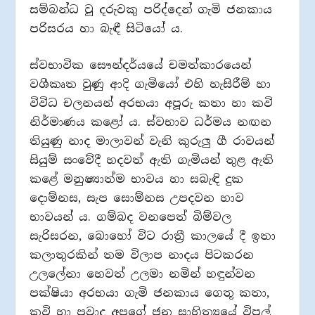
සම්බන්ධ වූ දරුවකු පරිද්දෙන් ගැමි ජනකාය
පරිසරය හා බැඳී සිටියෝ ය.
ස්වභාවික සෞන්දර්යයේ චමත්කාරයෙන්
වශීකෘත වුණු ආදි ගැමියෝ එහි හැසිරීම් හා
විවිධ චලනයන් අරභයා අපූරු කතා හා කවි
නිර්මාණය කළෝ ය. ස්වභාව ධර්මය නඟන
තියුණු නාද මාලාවන් වැනි කුරුලු ගී රාවයන්
සියුම් සංවේදී හදවත් ඇති ගැමියන් තුළ ඇති
කළේ මනුෂ්‍යාත්ම භාවය හා සබැඳි දුක
දොම්නස, සැප සොම්නස උපදවන හාව
භාවයන් ය. ගම්බද වනපෙත් බිම්වල
සැරිසරන, බොහෝ විට රාත්‍රී කාලයේ දී ඉතා
කලාතුරකින් තම විලාප නාදය පිටකරන
උලලේනා හෙවත් උලමා නමින් හඳුන්වන
පක්ෂියා අරභයා ගැමි ජනකාය ගෙතූ කතා,
කවි හා ප්‍රවාද අපගේ ජන සාහිත්‍යයේ විපුල්