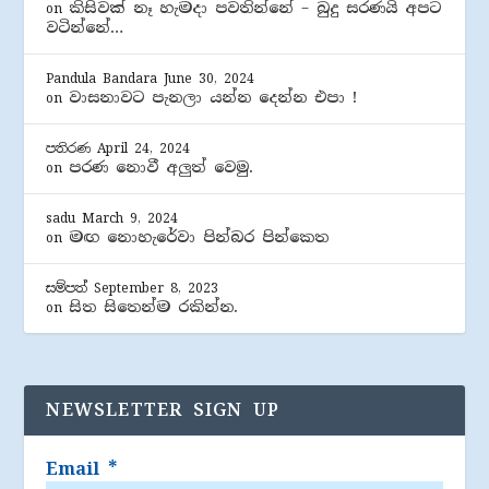
කිසිවක් නෑ හැමදා පවතින්නේ – බුදු සරණයි අපට
on
වටින්නේ…
Pandula Bandara
June 30, 2024
වාසනාවට පැනලා යන්න දෙන්න එපා !
on
පතිරණ
April 24, 2024
පරණ නොවී අලුත් වෙමු.
on
sadu
March 9, 2024
මඟ නොහැරේවා පින්බර පින්කෙත
on
සම්පත්
September 8, 2023
සිත සිතෙන්ම රකින්න.
on
NEWSLETTER SIGN UP
Email
*