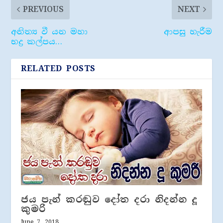
PREVIOUS
NEXT
අනිත්‍ය වී යන මහා
ආපසු හැරීම
භද්‍ර කල්පය…
RELATED POSTS
ජය පැන් කරඬුව දෝත දරා නිදන්න දූ
කුමරි
June 7, 2018