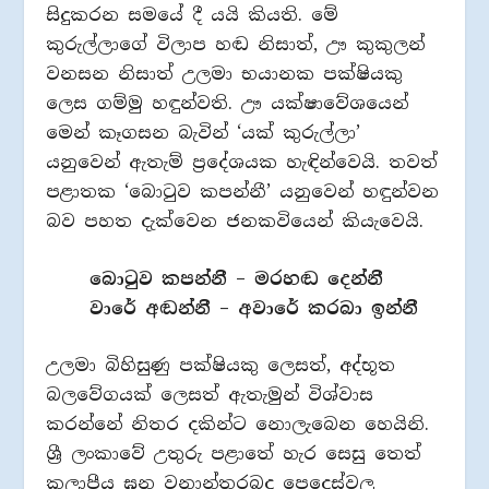
සිදුකරන සමයේ දී යයි කියති. මේ
කුරුල්ලාගේ විලාප හඬ නිසාත්, ඌ කුකුලන්
වනසන නිසාත් උලමා භයානක පක්ෂියකු
ලෙස ගම්මු හඳුන්වති. ඌ යක්ෂාවේශයෙන්
මෙන් කෑගසන බැවින් ‘යක් කුරුල්ලා’
යනුවෙන් ඇතැම් ප්‍රදේශයක හැඳින්වෙයි. තවත්
පළාතක ‘බොටුව කපන්නී’ යනුවෙන් හඳුන්වන
බව පහත දැක්වෙන ජනකවියෙන් කියැවෙයි.
බොටුව කපන්නී – මරහඬ දෙන්නී
වාරේ අඬන්නී – අවාරේ කරබා ඉන්නී
උලමා බිහිසුණු පක්ෂියකු ලෙසත්, අද්භූත
බලවේගයක් ලෙසත් ඇතැමුන් විශ්වාස
කරන්නේ නිතර දකින්ට නොලැබෙන හෙයිනි.
ශ්‍රී ලංකාවේ උතුරු පළාතේ හැර සෙසු තෙත්
කලාපීය ඝන වනාන්තරබද පෙදෙස්වල