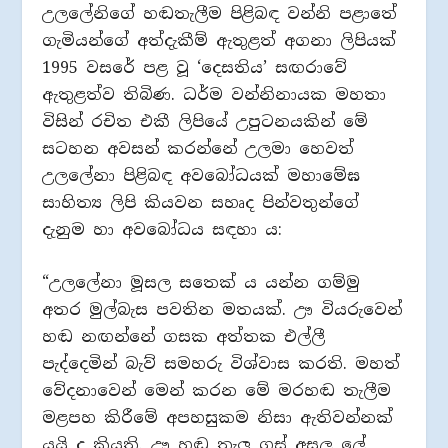
උලලේනිගේ හඬතැලීම පිළිබඳ වන්නි පළාතේ
ගැමියන්ගේ අත්දැකීම් ඇතුළත් අගනා ලිපියක්
1995 වසරේ පළ වූ ‘දෙසතිය’ සඟරාවේ
ඇතුළත්ව තිබිණ. ධර්ම වන්නිනායක මහතා
විසින් රචිත එකී ලිපියේ උපුටනයකින් මේ
සටහන අවසන් කරන්නේ උලමා හෙවත්
උලලේනා පිළිබඳ අවබෝධයක් මහාමේඝ
සාහිත්‍ය ලිපි කියවන සහෘද පින්වතුන්ගේ
දැනුම හා අවබෝධය සඳහා ය:
“උලලේනා මූසල සතෙක් ය යන්න ගම්මු
අතර මුල්බැස පවතින මතයක්. ඌ වියරුවෙන්
හඬ නඟන්නේ ගසක අත්තක එල්ලී
පැද්දෙමින් බැව් සමහරු විශ්වාස කරති. මහත්
වේදනාවෙන් මෙන් කරන මේ මරහඬ තැලීම
මළපහ කිරීමේ අපහසුකම නිසා ඇතිවන්නක්
යයි ද කියති. ඌ හඬ තැලූ ගස් අසල ලේ