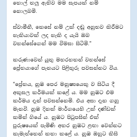
තොල් තලු ඇතිව මම සැපයක් නම්
නොලබමි.
ස්වාමීනී, කෙසේ නම් උක් දඬු අනුභව කිරීමට
හැකියාවක් ලද හැකි ද යැයි ඔබ
වහන්සේගෙන් මම විමසා සිටිමි.”
කරුණාවෙන් යුතු මහරහතන් වහන්සේ
ප්‍රේතයාගේ පැනයට පිළිතුරු පවසන්නට විය.
“ප්‍රේතය, නුඹ පෙර මනුෂ්‍යයෙකු ව සිටිය දී
අකුසල කර්මයක් කළේ ය. මම නුඹට එම
කර්මය දැන් පවසන්නෙමි. එය අසා දැන ගනු
මැනවි. නුඹ දිනක් මාර්ගයෙහි උක් දණ්ඩක්
කමින් ගියේ ය. නුඹට පිටුපසින් එක්
පුරුෂයෙක් පැමිණි අතර නුඹට ළඟා වෙන්නට
කැමැත්තෙන් කතා කළේ ය. නුඹ ඔහුට කිසි