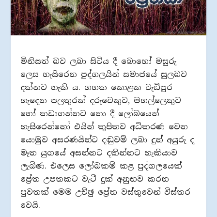
මිනිසත් බව ලබා සිටිය දී බොහෝ මසුරු
ලෙස හැසිරෙන පුද්ගලයින් සමාජයේ සුලබව
දක්නට හැකි ය. ගහක කොළක වැඩිපුර
හැදෙන පලතුරක් දරුවෙකුට, මහල්ලෙකුට
හෝ කඩාගන්නට නො දී ලෝබයෙන්
හැසිරෙන්නෝ එයින් කුපිතව අධිකරණ වෙත
යොමුව අසරණයින්ට දඬුවම් ලබා දුන් අයුරු ද
මෑත යුගයේ අසන්නට දකින්නට හැකියාව
ලැබිණ. එලෙස ලෝබකම් කළ පුද්ගලයෙක්
ප්‍රේත උපතකට වැටී දුක් අනුභව කරන
පුවතක් මෙම උච්ඡු ප්‍රේත වස්තුවෙන් විස්තර
වෙයි.