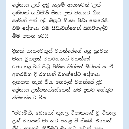
ප්‍රේතයා උක් දඬු කෑමේ ආසාවෙන් ‘උක්
දණ්ඩක් ගනිමි’යි සිතා උක් වනයට ගිය
සැණින් උක් දඬු ඔහුට හිංසා පීඩා කෙරෙයි.
එම ප්‍රේතයා එම පීඩාවන්ගෙන් සිහිවිකල්ව
බිම පතිත වෙයි.
දිනක් භාග්‍යවතුන් වහන්සේගේ අග්‍ර ශ්‍රාවක
මහා මුගලන් මහරහතන් වහන්සේ
රජගහනුවර පිඬු පිණිස වඩිමින් සිටියේ ය. ඒ
අතරමග දී රහතන් වහන්සේට ප්‍රේතයා
දැකගත හැකි විය. තෙරුන් වහන්සේ දුටු
ප්‍රේතයා උන්වහන්සේගෙන් තම දුකට හේතුව
විමසන්නට විය.
“ස්වාමීනී, බොහෝ කුසල විපාකයක් වූ විශාල
උක් වනයක් මා හට පහළ වී තිබේ. එහෙත්
ඒවා අනුභව කිරීමට මා හට ඉඩක් නො