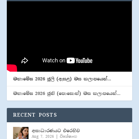
මහාමේඝ 2026 ජූලි (​ඇසළ) මස කලාපයෙන්…
මහාමේඝ 2026 ජුනි (​පොසොන්) මස කලාපයෙන්…
RECENT POSTS
අසාධාරණයට එරෙහිව
Aug 7, 2026
|
විශේෂාංග