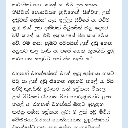
කථාවක් නො කළේ ය. එම උපාසකයා
කිසිවක් නොපවසන නුඹගෙන් ‘පින්වත, උක්
දඬුවක් දෙන්න’ යැයි ඉල්ලා සිටියේ ය. එවිට
නුඹ එක් උක් දණ්ඩක් පිටුපසින් ඔහු දෙසට
විසි කළේ ය. එම අකුසලයේ විපාකය මෙය
වේ. එම නිසා නුඹට පිටුපසින් උක් දඬු ගෙන
අනුභව කළ හැකි ය. එසේ ගෙන කුසගිනි දුරු
කරගෙන සතුටට පත් විය හැකි ය.”
රහතන් වහන්සේගේ වදන් ඇසූ ප්‍රේතයා ගසට
පිටු පා උක් දඬු රැගෙන අනුභව කළේ ය. රිසි
පරිදි කුසගිනි දුරුකර ගත් ප්‍රේතයා විශාල
උක් මිටියක් රැගෙන විත් තෙරුණුවන්ට පූජා
කළේ ය. රහතන් වහන්සේ ඔහුට අනුග්‍රහ
කරනු පිණිස ප්‍රේතයා ලවා ම උක් දඬු මිටිය
වේළුවනාරාමයට ගෙන්වාගෙන බුදුරජාණන්
වහන්සේට පූජා කළ සේක. භාග්‍යවතුන්