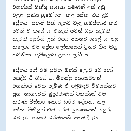
වහන්සේ භික්ෂු සංඝයා සමඟින් උක් දඬු
වළඳා පුණ්‍යානුමෝදනා කළ සේක. එය දුටු
ප්‍රේතයා පහන් සිත් ඇතිව වැඳ නමස්කාර කර
පිටත් ව ගියේ ය. එතැන් පටන් ඔහු කැමති
කැමති අයුරින් උක් රසය අනුභව කළේ ය. පසු
කලෙක එම ප්‍රේත ලෝකයෙන් චුතව ගිය ඔහු
තව්තිසා දෙව්ලොව උපත ලැබී ය.
ප්‍රේතයාගේ එම පුවත මිනිස් ලොව බොහෝ
ප්‍රසිද්ධ වී ගියේ ය. මිනිස්සු භාග්‍යවතුන්
වහන්සේ වෙත පැමිණ ඒ පිළිබඳව විමසන්නට
වූහ. භාග්‍යවත් බුදුරජාණන් වහන්සේ එම
කරුණ විස්තර කොට ධර්ම දේශනා කළ
සේක. මිනිසුන් එම ධර්ම ශ්‍රවණයෙන් මසුරු
බව දුරු කොට ධර්මයෙහි අප්‍රමාදී වූහ.