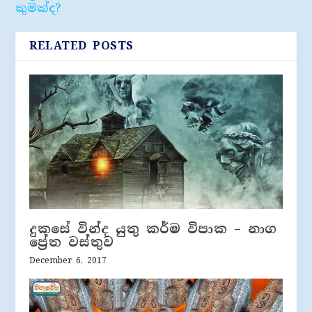
කුමක්ද?
RELATED POSTS
දුකසේ වින්ද යුතු කර්ම විපාක – නාග
ප්‍රේත වස්තුව
December 6, 2017