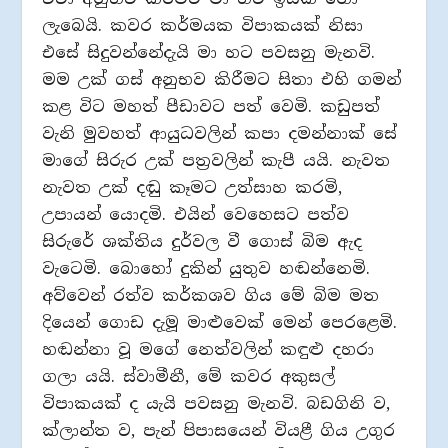
ලැබෙයි. කවර කර්මයක විපාකයක් නිසා
එසේ සිදුවන්නේදැයි මා හට පවසනු මැනවි.
මම උක් ගස් අනුභව කිරීමට සිතා එහි ගමන්
කළ විට මහත් පීඩාවට පත් වෙමි. කඩුපත්
වැනි මුවහත් ආයුධවලින් කපා දමන්නාක් සේ
මාගේ සිරුර උක් පත්‍රවලින් කැපී යයි. නැවත
නැවත උක් දඬු කෑමට උත්සාහ කරමි,
උපායන් යොදමි. එයින් වෙහෙසට පත්ව
සිරුරේ ශක්තිය දුර්වල වී ගොස් බිම ඇද
වැටෙමි. බොහෝ දුකින් යුතුව හඬන්නෙමි.
අව්වෙන් රත්ව කර්කශව ගිය මේ බිම මත
දියෙන් ගොඩ දැමූ මාළුවෙක් මෙන් පෙරළෙමි.
හඬන්නා වූ මගේ නෙත්වලින් කඳුළු දහරා
ගලා යයි. ස්වාමීනී, මේ කවර අකුසල්
විපාකයක් ද යැයි පවසනු මැනවි. බඩගිනි ව,
ක්ලාන්ත ව, පැන් පිපාසයෙන් වියළී ගිය උගුර