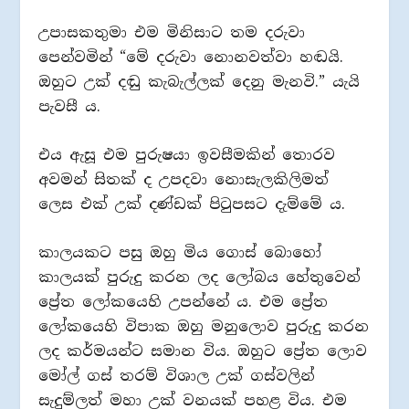
උපාසකතුමා එම මිනිසාට තම දරුවා
පෙන්වමින් “මේ දරුවා නොනවත්වා හඬයි.
ඔහුට උක් දඬු කැබැල්ලක් දෙනු මැනවි.” යැයි
පැවසී ය.
එය ඇසූ එම පුරුෂයා ඉවසීමකින් තොරව
අවමන් සිතක් ද උපදවා නොසැලකිලිමත්
ලෙස එක් උක් දණ්ඩක් පිටුපසට දැම්මේ ය.
කාලයකට පසු ඔහු මිය ගොස් බොහෝ
කාලයක් පුරුදු කරන ලද ලෝබය හේතුවෙන්
ප්‍රේත ලෝකයෙහි උපන්නේ ය. එම ප්‍රේත
ලෝකයෙහි විපාක ඔහු මනුලොව පුරුදු කරන
ලද කර්මයන්ට සමාන විය. ඔහුට ප්‍රේත ලොව
මෝල් ගස් තරම් විශාල උක් ගස්වලින්
සැදුම්ලත් මහා උක් වනයක් පහළ විය. එම