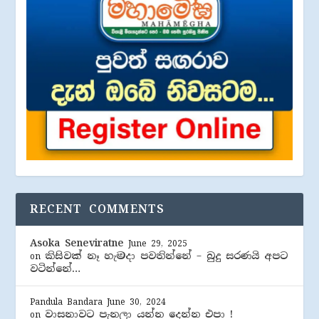
RECENT COMMENTS
Asoka Seneviratne
June 29, 2025
කිසිවක් නෑ හැමදා පවතින්නේ – බුදු සරණයි අපට
on
වටින්නේ…
Pandula Bandara
June 30, 2024
වාසනාවට පැනලා යන්න දෙන්න එපා !
on