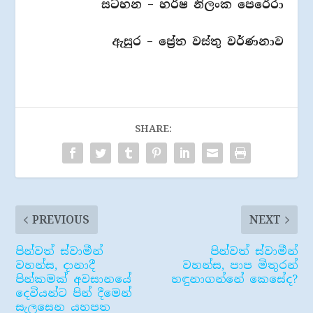
සටහන – හර්ෂ නිලංක පෙරේරා
ඇසුර – ප්‍රේත වස්තු වර්ණනාව
SHARE:
PREVIOUS
NEXT
පින්වත් ස්වාමීන්
පින්වත් ස්වාමීන්
වහන්ස, දානාදී
වහන්ස, පාප මිතුරන්
පින්කමක් අවසානයේ
හඳුනාගන්නේ කෙසේද?
දෙවියන්ට පින් දීමෙන්
සැලසෙන යහපත