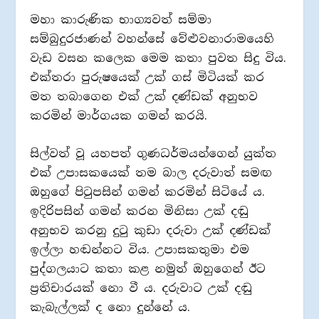
මහා කාරුණික භාග්‍යවත් සම්මා
සම්බුදුරජාණන් වහන්සේ වේළුවනාරාමයෙහි
වැඩ වසන කලෙක මෙම කතා පුවත සිදු විය.
එක්තරා පුරුෂයෙක් උක් ගස් මිටියක් කර
මත තබාගෙන එක් උක් දණ්ඩක් අනුභව
කරමින් මාර්ගයක ගමන් කරයි.
සිල්වත් වූ යහපත් ගුණධර්මයන්ගෙන් යුක්ත
එක් උපාසකයෙක් තම බාල දරුවාත් සමඟ
ඔහුගේ පිටුපසින් ගමන් කරමින් සිටියේ ය.
ඉදිරිපසින් ගමන් කරන මිනිසා උක් දඬු
අනුභව කරනු දුටු කුඩා දරුවා උක් දණ්ඩක්
ඉල්ලා හඬන්නට විය. උපාසකතුමා එම
පුද්ගලයාට කතා කළ නමුත් ඔහුගෙන් ඊට
ප්‍රතිචාරයක් නො වී ය. දරුවාට උක් දඬු
කැබැල්ලක් ද නො දුන්නේ ය.