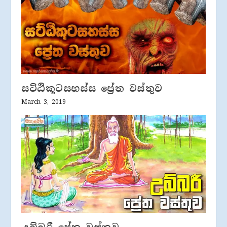
සට්ඨිකූටසහස්ස ප්‍රේත වස්තුව
March 3, 2019