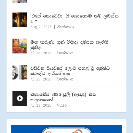
‘එසේ නොවේවා’ යි කොහොම නම් ලබන්න
ද ?
Aug 2, 2026
|
විශේෂාංග
මහ කරුණා ගුණ විහිදා දම්සක කැරකී
මුනිඳා
Jul 26, 2026
|
විශේෂාංග
විසිවන සියවසේ ලොව පහළ වූ ශ්‍රේෂ්ඨ
බෞද්ධ දාර්ශනිකයා
Jul 25, 2026
|
විශේෂාංග
මහාමේඝ 2026 ජූලි (​ඇසළ) මස
කලාපයෙන්…
Jul 23, 2026
|
Video