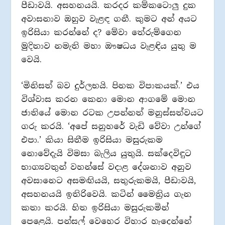
පීඩාවයි. අසහනයයි. කරදර කම්කටොලු දුක
අවාසනාව ඔහුව වැළඳ ගනී. කුමට අන් අයට
ඉරිසියා කරන්නේ ද? මේවා තේරුම්ගෙන
මුදිතාව නමැති මහා ඖෂධය වැළඳිය යුතු ම
වෙයි.
‘මිනිසත් බව දුර්ලභයි. පිනක විපාකයක්.’ එය
විශ්වාස කරන කෙනා මොන ආගමේ මොන
ජාතියේ මොන රටක උපන්නත් මනුස්සත්වයට
ගරු කරයි. ‘අපේ සනුහරේ වැඩි වේවා උන්ගේ
එපා.’ කියා සිතීම ඉරිසියා මසුරුකම
නොවේදැයි විමසා බැලිය යුතුයි. සක්දෙවිඳුට
භාග්‍යවතුන් වහන්සේ වදාළ දේශනාව අනුව
අවසානෙට අසමඟියයි, සතුරුකමයි, පීඩාවයි,
අසහනයයි ඉතිරිවෙයි. කටින් මෛත්‍රිය ගැන
කතා කරයි. හිත ඉරිසියා මසුරුකමින්
පෙළෙයි. පන්සල් වෙහෙර විහාර හැදෙන්නේ