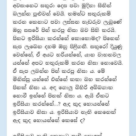
අවසානෙට සතුරා දෙස පවා මුදිතා සිතින්
බලන්න පුළුවන් වෙයි. තමන්ට සතුරුකම්
කරන කෙනාට පවා ලස්සන හැඩරුව ලැබුණේ
ඔහු සසරේ පින් කරපු නිසා බව සිහි කරයි.
පිනට ඉරිසියා කරන්නේ කොහොමද? පිනෙන්
සැප ලැබෙන දහම ඔහු පිළිගනී. සතුරෝ දියුණු
වෙන්නේ, ඒ අයට හරියන්නේ, යාන වාහනවල
යන්නේ අපට හතුරුකම් කරන නිසා නොවෙයි.
ඒ සැප ලබන්න පින් කරපු නිසා ය. මේ
මිනිස්සු යන්නේ එන්නේ කතා බහ කරන්නේ
පිනක් නිසා ය. අඳ ගොලු බිහිරි අබ්බගාත
නොවී ඉන්නේ පිනක් නිසා ය. ඇයි ඒකට
ඉරිසියා කරන්නේ…? ඇද කුද හොයන්නේ
ඉරිසියාව නිසා ය. ඉරිසියාව නැති කෙනෙක්
ඇද කුද හොයන්නේ කෙසේ ද?