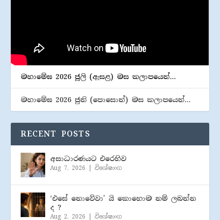
මහාමේඝ 2026 ජූලි (​ඇසළ) මස කලාපයෙන්…
මහාමේඝ 2026 ජුනි (​පොසොන්) මස කලාපයෙන්…
RECENT POSTS
අසාධාරණයට එරෙහිව
Aug 7, 2026
|
විශේෂාංග
‘එසේ නොවේවා’ යි කොහොම නම් ලබන්න
ද ?
Aug 2, 2026
|
විශේෂාංග