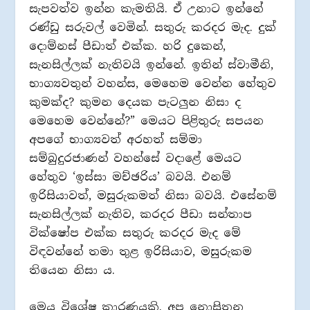
සැපවත්ව ඉන්න කැමතියි. ඒ උනාට ඉන්නේ
රණ්ඩු සරුවල් වෙමින්. සතුරු කරදර මැද. දුක්
දොම්නස් පීඩාත් එක්ක. හරි දුකෙන්,
සැනසිල්ලක් නැතිවයි ඉන්නේ. ඉතින් ස්වාමීනි,
භාග්‍යවතුන් වහන්ස, මෙහෙම වෙන්න හේතුව
කුමක්ද? කුමන දෙයක පැටලුන නිසා ද
මෙහෙම වෙන්නේ?” මෙයට පිළිතුරු සපයන
අපගේ භාග්‍යවත් අරහත් සම්මා
සම්බුදුරජාණන් වහන්සේ වදාළේ මෙයට
හේතුව ‘ඉස්සා මච්ඡරිය’ බවයි. එනම්
ඉරිසියාවත්, මසුරුකමත් නිසා බවයි. එසේනම්
සැනසිල්ලක් නැතිව, කරදර පීඩා සන්තාප
වික්ෂෝප එක්ක සතුරු කරදර මැද මේ
විඳවන්නේ තමා තුළ ඉරිසියාව, මසුරුකම
තියෙන නිසා ය.
මෙය විශේෂ කාරණයකි. අප නොසිතන