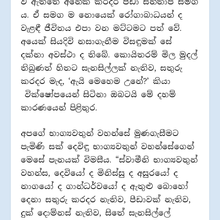
වී ඇත්තේ අනේක කරදර පීඩා සන්තාප සමග
ය. ඒ සමග ම නොයෙක් රෝගාබාධයන් ද
වැළඳී ජීවිතය එපා වන මට්ටමට පත් වේ.
අයෙක් සියදිවි නසාගැනීම විසඳුමක් සේ
දක්නා අවස්ථා ද තිබේ. කොයිතරම් මිල මුදල්
තිබුණත් හිතට සැනසිල්ලක් නැතිව, සතුරු
කරදර මැද, ‘ඇයි මෙහෙම උනේ?’ කියා
වික්ෂෝපයෙන් සිටිනා ඔබටයි මේ දහම්
කාරණයෙන් පිළිතුර.
අපගේ භාග්‍යවතුන් වහන්සේ මුණගැසීමට
පැමිණි සක් දෙවිඳු භාග්‍යවතුන් වහන්සේගෙන්
මෙසේ පැනයක් විමසීය. “ස්වාමීනි භාග්‍යවතුන්
වහන්ස, දෙවියෝ ද මිනිස්සු ද අසුරයෝ ද
නාගයෝ ද ගාන්ධර්වයෝ ද ඇතුළු බොහෝ
දෙනා සතුරු කරදර නැතිව, පීඩාවක් නැතිව,
දුක් දොම්නස් නැතිව, සිතේ සැනසිල්ලේ