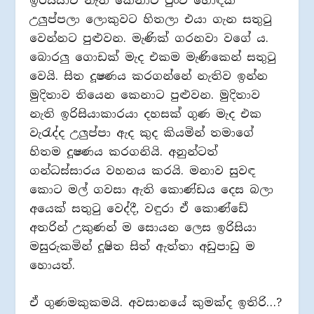
ඉරිසියාව නැති කෙනාට පුංචි හොඳක්
උලුප්පලා ලොකුවට හිතලා එයා ගැන සතුටු
වෙන්නට පුළුවන. මැණික් ගරනවා වගේ ය.
බොරලු ගොඩක් මැද එකම මැණිකෙන් සතුටු
වෙයි. සිත දූෂණය කරගන්නේ නැතිව ඉන්න
මුදිතාව තියෙන කෙනාට පුළුවන. මුදිතාව
නැති ඉරිසියාකාරයා දහසක් ගුණ මැද එක
වැරැද්ද උලුප්පා ඇද කුද කියමින් තමාගේ
හිතම දූෂණය කරගනියි. අනුන්ටත්
ගන්ධස්සාරය වහනය කරයි. මනාව සුවඳ
කොට මල් ගවසා ඇති කොණ්ඩය දෙස බලා
අයෙක් සතුටු වෙද්දී, වඳුරා ඒ කොණ්ඩේ
අතරින් උකුණන් ම සොයන ලෙස ඉරිසියා
මසුරුකමින් දූෂිත සිත් ඇත්තා අඩුපාඩු ම
හොයත්.
ඒ ගුණමකුකමයි. අවසානයේ කුමක්ද ඉතිරි…?