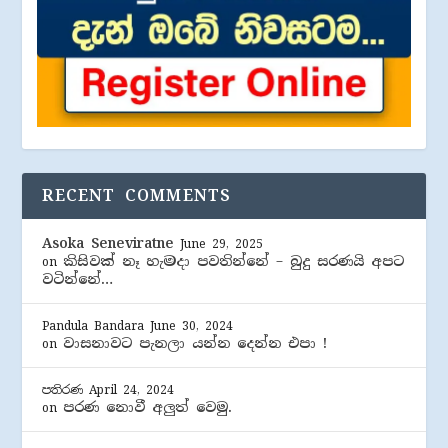
RECENT COMMENTS
Asoka Seneviratne
June 29, 2025
කිසිවක් නෑ හැමදා පවතින්නේ – බුදු සරණයි අපට
on
වටින්නේ…
Pandula Bandara
June 30, 2024
වාසනාවට පැනලා යන්න දෙන්න එපා !
on
පතිරණ
April 24, 2024
පරණ නොවී අලුත් වෙමු.
on