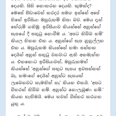
දෙයකි. සිහි නොකරන දෙයකි. කුමක්ද?
මෙසේ පීඩාවෙන් කරදර සමග ඉන්නේ අපේ
හිතේ ඉරිසියා මසුරුකම් නිසා බව. මෙය දැන්
තේරුම් ගනිමු. ඉරිසියාව කියන්නේ අනුන්ගේ
සැපයේ දී සතුටු නොවීම ය. ‘අපට තිබ්බ නම්’
කියල හිතන එක ය. අනුන්ගේ සැප නුහුල්ලන
එක ය. මසුරුකම කියන්නේ තමා සන්තක
දෙයින් අනුන් සතුටු වනවාට ඇති අකමැත්ත
ය. එතකොට ඉරිසියාවත්, මසුරුකමත්
කියන්නේ ‘අනුන්ගේ සතුට සැපය ඉවසන්නත්
බෑ, තමාගේ දෙයින් අනුන්ට සැපයක්
ලැබෙනවට කැමතිත් නෑ’ කියන එකයි. ‘අපට
විතරක් තිබ්බ නම්. අනුන්ට නොලැබුණා නම්.’
කියන හැඟීමයි. මෙය තවත් විස්තර කරගත
යුතු ය.