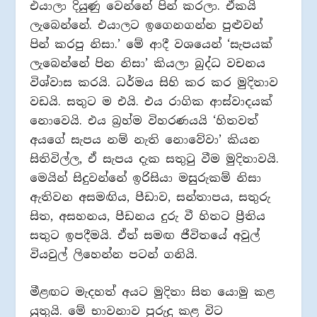
එයාලා දියුණු වෙන්නේ පින් කරලා. ඒකයි
ලැබෙන්නේ. එයාලට ඉගෙනගන්න පුළුවන්
පින් කරපු නිසා.’ මේ ආදී වශයෙන් ‘සැපයක්
ලැබෙන්නේ පින නිසා’ කියලා බුද්ධ වචනය
විශ්වාස කරයි. ධර්මය සිහි කර කර මුදිතාව
වඩයි. සතුට ම එයි. එය රාගික ආස්වාදයක්
නොවෙයි. එය බ්‍රහ්ම විහරණයයි ‘හිතවත්
අයගේ සැපය නම් නැති නොවේවා’ කියන
සිතිවිල්ල, ඒ සැපය දැක සතුටු වීම මුදිතාවයි.
මෙයින් සිදුවන්නේ ඉරිසියා මසුරුකම් නිසා
ඇතිවන අසමඟිය, පීඩාව, සන්තාපය, සතුරු
සිත, අසහනය, පීඩනය දුරු වී හිතට ප්‍රීතිය
සතුට ඉපදීමයි. ඒත් සමඟ ජීවිතයේ අවුල්
වියවුල් ලිහෙන්න පටන් ගනියි.
මීළඟට මැදහත් අයට මුදිතා සිත යොමු කළ
යුතුයි. මේ භාවනාව පුරුදු කළ විට