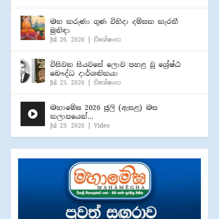
මහ කරුණා ගුණ විහිදා දම්සක කැරකී
මුනිඳා
Jul 26, 2026
|
විශේෂාංග
විසිවන සියවසේ ලොව පහළ වූ ශ්‍රේෂ්ඨ
බෞද්ධ දාර්ශනිකයා
Jul 25, 2026
|
විශේෂාංග
මහාමේඝ 2026 ජූලි (​ඇසළ) මස
කලාපයෙන්…
Jul 23, 2026
|
Video