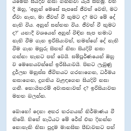
යමෙක් සියදිවි නසා ගන්නවා යැයි සිතමු. එහි
දී ඔහු, ‘අනුන් මෙසේ සැපසේ ජීවත් වෙති, මට
ඒවා නැත, මා ජීවත් වී කුමට ද? මට මේ දේ
නැති විය. අනුන් සන්තක විය. ජීවත් වී කුමට
ද?’ යනාදී වශයෙන් අනුන් විඳින සැප තමාට
නැති වීම ගැන ඉරිසියාවත්, තමන්ගේ දේ නැති
වීම ගැන මසුරු සිතත් නිසා සියදිවි නසා
ගන්නා තැනට පත් වෙයි. සම්පූර්ණයෙන් ඔහු
ව මෙහෙයවන්නේ ඉරිසියාවයි. පිනට ලැබුණු
දුර්ලභ මනුස්ස ජීවිතයට ගරහාගෙන, ධර්මය
නසාගෙන, දුගතිය වැළඳගෙන සියදිවි නසා
ගනී. කොයිතරම් අවාසනාවක් ද? ඉරිසියාවක
මහත බලන්න.
බොහෝ දෙනා අතර තරගයක් නිර්මාණය වී
තිබේ. හිතේ හැටියට මේ රේස් එක දිනන්න
නොහැකි නිසා පුදුම මානසික පීඩාවකට පත්