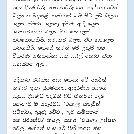
දෙස දියණිවරු, නැගණිවරු යන කල්පනාවෙන්
බලන්න වදාළේ. හැකිනම් බිම සිට උඩ බලන
ලෙස, අම්මා, ලොකු අම්මා ආදි ලෙස
ගෞරවයෙන් බලන විට කෙලෙස්
හටනොගනියි. සමානව බලන විට කෙලෙස්
හටගනියි. කෙසේ නමුත් මේ උතුම් බඹ
විහරණ ගිනිගන්නා සිත් සිසිල් කොට නිවා
සනසවනු ඇත.
මුදිතාව වඩන්න ආස කෙනා මේ අයුරින්
තමාට ඉතා ප්‍රියමනාප, ආදරණීය අයගේ
සැපය දියුණුව කැමති බව හිතවත් හැම
කෙනාට ම පතුරවයි. ‘එයාලා සතුටින්
සිටිත්වා, දියුණු වේවා, ලැබූ සම්පතින්
නොපිරිහේවා’ කියලා සිතයි. ‘එයාලා ලස්සන
වෙලා ඉන්නේ සංසාරේ පින් කරපු නිසා.