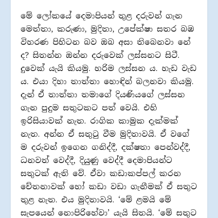
මේ ලෝකයේ දෙමාපියන් තුළ දරුවන් ගැන
මෙත්තා, කරුණා, මුදිතා, උපේක්ෂා සතර බඹ
විහරණ පිහිටන බව ඔබ අසා තිබෙනවා නේ
ද? සිතන්න ඔන්න දරුවෙක් ලස්සනට සිටී.
දුවෙක් යැයි කියමු. හරිම ලස්සන ය. හැඩ වැඩ
ය. එයා දිහා තාත්තා හොඳින් බලනවා කියමු.
දැන් ඒ තාත්තා තමාගේ දියණියගේ ලස්සන
ගැන පුදුම සතුටකට පත් වෙයි. එහි
ඉරිසියාවක් නැත. රාගික කාමුක දැක්මක්
නැත. අන්න ඒ සතුටු වීම මුදිතාවයි. ඒ වගේ
ම දරුවන් ඉගෙන ගනිද්දී, දක්ෂතා පෙන්වද්දී,
ධනවත් වෙද්දී, දියුණු වෙද්දී දෙමාපියන්ට
සතුටක් ඇති වේ. ඒවා කඩාකප්පල් කරන
චේතනාවක් හෝ කඩා වඩා ගැනීමක් ඒ සතුට
තුළ නැත. එය මුදිතාවයි. ‘මේ ළමයි මේ
සැපයෙන් නොපිරිහේවා’ යැයි සිතයි. ‘මේ සතුට