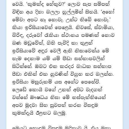
වෙයි. ‘කුමක්ද හේතුව?’ ලොව සැප සම්පත්
විඳින අය දිහා බලලා හූල්ලමින් සිතයි. ‘අහෝ
මේවා අපට නෑ නොවැ. උන්ට තිබේ නොවැ.’
කියා ඉරිසියාවෙන් පෙළෙයි. නිවසේ, ස්වාමියා,
බිරිඳ, දරුවෝ රැකියා ස්ථානය පමණක් නොව
බණ මඩුවේත්, ගිහි පැවිදි කා තුළත්
ඉරිසියාවේ අඳුර වෙලී ඇති නිසාවෙන්ය මේ
හැම දෙනාම යම් යම් පීඩා සන්තාපවලින්
සිටින්නේ. ඔබට එන කරදර බාධක සන්තාප
පීඩා එකින් එක නුවණින් විග්‍රහ කර බලන්න.
ඉරිසියා මසුරුකම් යස අගේට පෙනේවි.
ලෙඩේ කොයි වගේ උනත් අපිට වැදගත්
වන්නේ ඖෂධය නිසා මේ නස්පැත්තියෙන්
අපව මුදවා සිත සුවපත් කරන විසඳුම
කුමක්දැයි ඊළඟට බලමු.
මෙයට හොඳම විසඳුම මුදිතාව යි. එය මහා