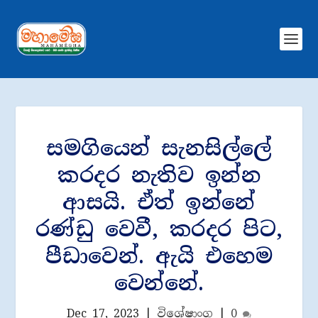
සමගියෙන් සැනසිල්ලේ
කරදර නැතිව ඉන්න
ආසයි. ඒත් ඉන්නේ
රණ්ඩු වෙවී, කරදර පිට,
පීඩාවෙන්. ඇයි එහෙම
වෙන්නේ.
Dec 17, 2023
|
විශේෂාංග
|
0