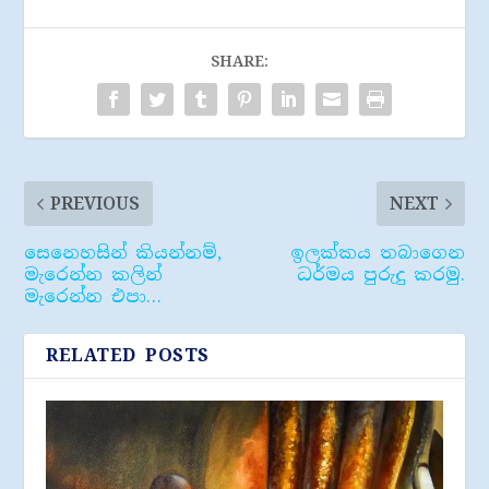
SHARE:
PREVIOUS
NEXT
සෙනෙහසින් කියන්නම්,
ඉලක්කය තබාගෙන
මැරෙන්න කලින්
ධර්මය පුරුදු කරමු.
මැරෙන්න එපා…
RELATED POSTS