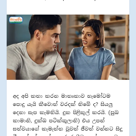
අද අපි කතා කරන මාතෘකාව හැමෝටම
පොදු යැයි කීවොත් වරදක් තිබේ ද? සියලු
දෙනා සැප කැමතියි. දුක පිළිකුල් කරයි. (සුඛ
කාමානි, දුක්ඛ පටික්කූලානි) එය උපන්
සත්වයාගේ කැමැත්ත වුවත් ජීවත් වන්නට සිදු