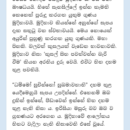
ඖෂධයයි. හිතේ සැනසිල්ලේ ඉන්න කැමති
කෙනෙක් පුරුදු කරගත යුතුම ගුණය
මුදිතාවයි. මුදිතාව කියන්නේ අනුන්ගේ සැපය
දැක සතුටු වන ස්වභාවයයි. මෙය නොයෙක්
අයුරින් පුහුණු කරගත යුතු ගුණයකි. මහා
පිනකි. බලවත් කුසලයක් වැඩෙන භාවනාවකි.
මුදිතාව නිසා ‘කුසල් සිත පවත්වන්න බැරි
වීම’ කියන අරතිය දුරු වෙයි. එවිට හිත දහම
තුළ පවතියි.
“ධම්මෝ සුචින්නෝ සුඛමාවහාති” දහම තුළ
යෙදීමෙනුයි සැපය උපදින්නේ. එහෙනම් ඔබ
දුකින් ඉන්නේ, පීඩාවෙන් ඉන්නේ හිත දහම
තුළ නැති නිසා ය. ඉරිසියා මසුරු බව ඔබ ව
ග්‍රහණයට අරගෙන ය. මුදිතාවේ ආලෝකය
හිතට වැදිලා නැති නිසාවෙනි එසේ වූයේ.