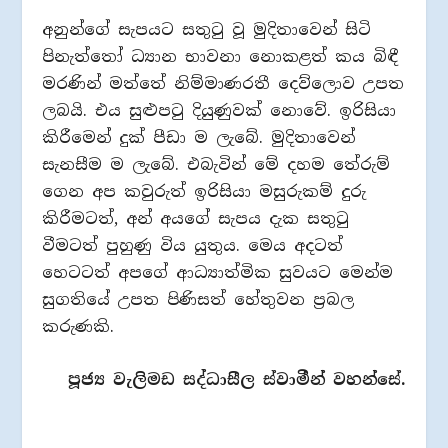
අනුන්ගේ සැපයට සතුටු වූ මුදිතාවෙන් සිටි
පිනැත්තෝ ධ්‍යාන භාවනා නොකළත් කය බිඳී
මරණින් මත්තේ නිම්මාණරතී දෙව්ලොව උපත
ලබයි. එය සුළුපටු දියුණුවක් නොවේ. ඉරිසියා
කිරීමෙන් දුක් පීඩා ම ලැබේ. මුදිතාවෙන්
සැනසීම ම ලැබේ. එබැවින් මේ දහම තේරුම්
ගෙන අප කවුරුත් ඉරිසියා මසුරුකම් දුරු
කිරීමටත්, අන් අයගේ සැපය දැක සතුටු
වීමටත් පුහුණු විය යුතුය. මෙය අදටත්
හෙටටත් අපගේ ආධ්‍යාත්මික සුවයට මෙන්ම
සුගතියේ උපත පිණිසත් හේතුවන ප්‍රබල
කරුණකි.
පූජ්‍ය වැලිමඩ සද්ධාසීල ස්වාමීන් වහන්සේ.