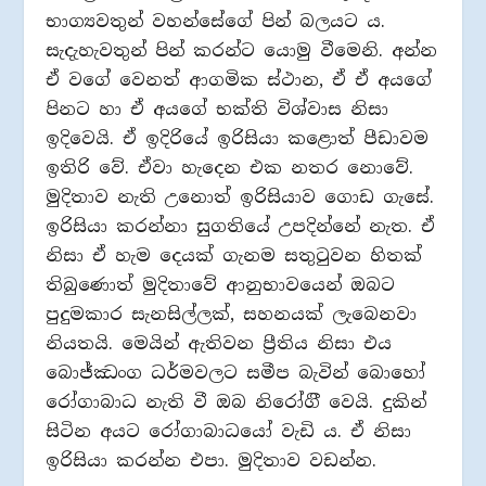
භාග්‍යවතුන් වහන්සේගේ පින් බලයට ය.
සැදැහැවතුන් පින් කරන්ට යොමු වීමෙනි. අන්න
ඒ වගේ වෙනත් ආගමික ස්ථාන, ඒ ඒ අයගේ
පිනට හා ඒ අයගේ භක්ති විශ්වාස නිසා
ඉදිවෙයි. ඒ ඉදිරියේ ඉරිසියා කළොත් පීඩාවම
ඉතිරි වේ. ඒවා හැදෙන එක නතර නොවේ.
මුදිතාව නැති උනොත් ඉරිසියාව ගොඩ ගැසේ.
ඉරිසියා කරන්නා සුගතියේ උපදින්නේ නැත. ඒ
නිසා ඒ හැම දෙයක් ගැනම සතුටුවන හිතක්
තිබුණොත් මුදිතාවේ ආනුභාවයෙන් ඔබට
පුදුමකාර සැනසිල්ලක්, සහනයක් ලැබෙනවා
නියතයි. මෙයින් ඇතිවන ප්‍රීතිය නිසා එය
බොජ්ඣංග ධර්මවලට සමීප බැවින් බොහෝ
රෝගාබාධ නැති වී ඔබ නිරෝගිී වෙයි. දුකින්
සිටින අයට රෝගාබාධයෝ වැඩි ය. ඒ නිසා
ඉරිසියා කරන්න එපා. මුදිතාව වඩන්න.