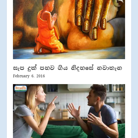
සැප දුක් පහව ගිය නිදහසේ නවාතැන
February 6, 2016