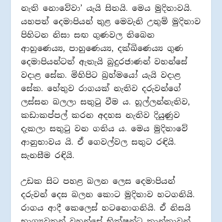
නැති නොවේවා’ යැයි සිතයි. මෙය මුදිතාවයි.
යහපත් දෙමාපියන් තුළ මෙවැනි උතුම් මුදිතාව
පිහිටන නිසා සඟ ගුණවල තිබෙන
ආහුණෙය්‍ය, පාහුණෙය්‍ය, දක්ඛිණෙය්‍ය ගුණ
දෙමාපියන්ටත් ඇතැයි බුදුරජාණන් වහන්සේ
වදාළ සේක. මිහිපිට බ්‍රහ්මයෝ යැයි වදාළ
සේක. හේතුව රාගයක් නැතිව දරුවන්ගේ
ලස්සන බලලා සතුටු වීම ය. හූල්ලන්නැතිව,
කඩාකප්පල් කරන අදහස නැතිව දියුණුව
දැකලා සතුටු වන ගතිය ය. මෙය මුදිතාවේ
ආනුභාවය යි. ඒ ගෙවල්වල සතුට රඳියි.
සැනසීම රඳියි.
උඩක සිට පහළ බලන ලෙස දෙමාපියන්
දරුවන් දෙස බලන කොට මුදිතාව හටගනියි.
රාගය ආදී කෙලෙස් හටනොගනියි. ඒ නිසයි
භාග්‍යවතුන් වහන්සේ භික්ෂූන්ට කාන්තාවන්