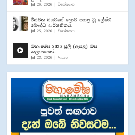
Jul 26, 2026
|
විශේෂාංග
විසිවන සියවසේ ලොව පහළ වූ ශ්‍රේෂ්ඨ
බෞද්ධ දාර්ශනිකයා
Jul 25, 2026
|
විශේෂාංග
මහාමේඝ 2026 ජූලි (​ඇසළ) මස
කලාපයෙන්…
Jul 23, 2026
|
Video