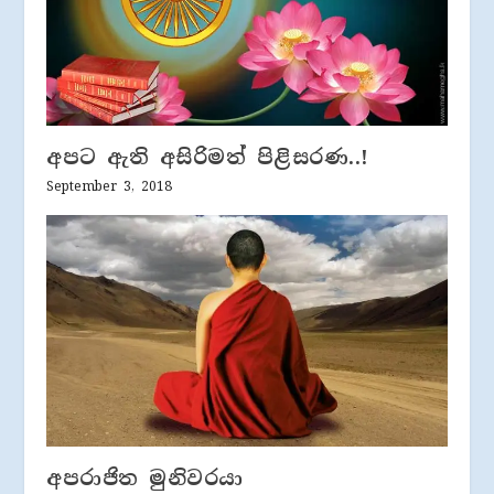
අපට ඇති අසිරිමත් පිළිසරණ..!
September 3, 2018
අපරාජිත මුනිවරයා