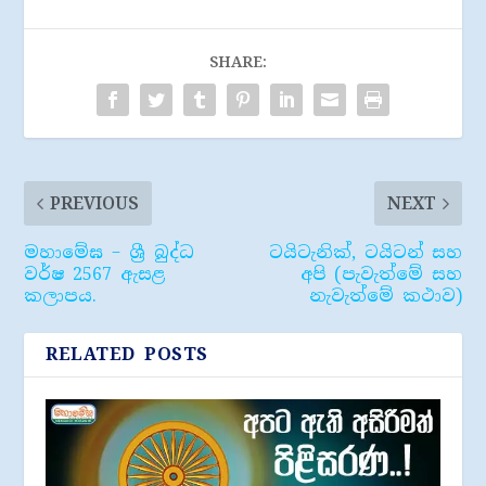
SHARE:
PREVIOUS
NEXT
මහාමේඝ – ශ්‍රී බුද්ධ
ටයිටැනික්, ටයිටන් සහ
වර්ෂ 2567 ඇස​ළ
අපි (පැවැත්මේ සහ
කලාප​ය.
නැවැත්මේ කථාව)
RELATED POSTS