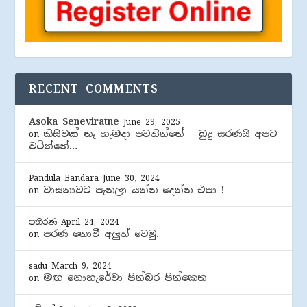
RECENT COMMENTS
Asoka Seneviratne
June 29, 2025
කිසිවක් නෑ හැමදා පවතින්නේ – බුදු සරණයි අපට
on
වටින්නේ…
Pandula Bandara
June 30, 2024
වාසනාවට පැනලා යන්න දෙන්න එපා !
on
පතිරණ
April 24, 2024
පරණ නොවී අලුත් වෙමු.
on
sadu
March 9, 2024
මඟ නොහැරේවා පින්බර පින්කෙත
on