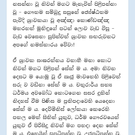
නසන්නා වූ නිවන් මගට මැනැවින් පිළිපන්නා
වූ – ගෞතම සම්බුදු සසුනේ ජ්‍යේෂ්ඨතම
පැවිදි ශ්‍රාවකයා වූ අඤ්ඤා කොණ්ඩඤ්ඤ
මහරහත් මුනිඳුගේ පටන් ලොව වැඩ විසූ –
වැඩ වෙසෙනා සුපින්වත් ශ්‍රාවක සඟරුවනට
අපගේ නමස්කාරය වේවා!
ඒ ශ්‍රාවක සංඝරත්නය වනාහී මනා කොට
නිවන් මගට පිළිපන් සේක් ම ය. අමා නිවන
දෙසට ම යොමු වූ ඒ ඍජු මාවතෙහි පිළිවෙත්
සරු ව වඩිනා සේක් ම ය. චතුරාර්ය සත්‍ය
ධර්මය අවබෝධ කොටගෙන සසර දුකින්
නිදහස් වීම පිණිස ම ප්‍රතිපදාවෙහි යෙදෙනා
සේක් ම ය. දෙව්මිනිස් ලෝකයා කෙරෙහි
පතල මෙත් සිතින් යුතුව, ධර්ම ගෞරවයෙන්
යුතුව ඒ පිරිසිදු නිවන් මග පහදා දෙන සේක්
ම ය. එහෙයින් සුපටිපන්න වූ, උජුපටිපන්න වූ,