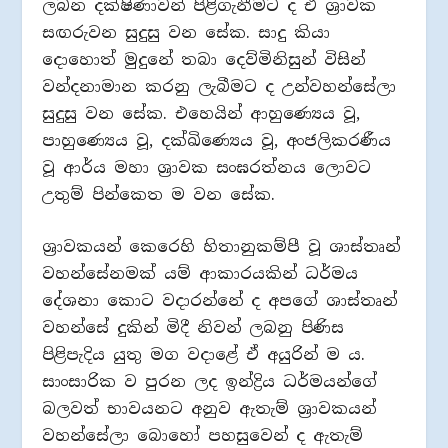
ලබන දක්ෂිණාවන් පිළිගැනීමට ද ඒ ශ්‍රාවක
සඟරුවන සුදුසු වන සේක. සාදු කියා
දොහොත් මුදුනේ තබා දෙව්මිනිසුන් විසින්
වන්දනාමාන කරනු ලැබීමට ද උන්වහන්සේලා
සුදුසු වන සේක. එහෙයින් ආහුණ්‍යෙය වූ,
පාහුණ්‍යෙය වූ, දක්ඛිණ්‍යෙය වූ, අංජලිකරණීය
වූ ආර්ය මහා ශ්‍රාවක සංඝරත්නය ලොවට
උතුම් පින්කෙත ම වන සේක.
ශ්‍රාවකයන් කෙරෙහි හිතානුකම්පී වූ ශාස්තෘන්
වහන්සේනමක් යම් ආකාරයකින් ධර්මය
දේශනා කොට වදාරන්නේ ද අපගේ ශාස්තෘන්
වහන්සේ දුකින් මිදී නිවන් ලබනු පිණිස
පිළිපැදිය යුතු මග වදාළේ ඒ අයුරින් ම ය.
සාංසාරික ව පුරන ලද ඉන්ද්‍රිය ධර්මයන්ගේ
බලවත් භාවයනට අනුව ඇතැම් ශ්‍රාවකයන්
වහන්සේලා බොහෝ පහසුවෙන් ද ඇතැම්