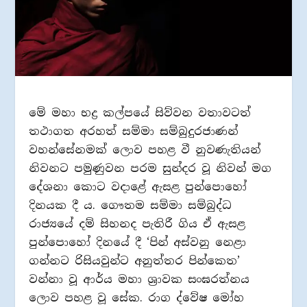
මේ මහා භද්‍ර කල්පයේ සිව්වන වතාවටත්
තථාගත අරහත් සම්මා සම්බුදුරජාණන්
වහන්සේනමක් ලොව පහළ වී නුවණැතියන්
නිවනට පමුණුවන පරම සුන්දර වූ නිවන් මග
දේශනා කොට වදාළේ ඇසළ පුන්පොහෝ
දිනයක දී ය. ගෞතම සම්මා සම්බුද්ධ
රාජ්‍යයේ දම් සිහනද පැතිරී ගිය ඒ ඇසළ
පුන්පොහෝ දිනයේ දී ‘පින් අස්වනු නෙළා
ගන්නට රිසියවුන්ට අනුත්තර පින්කෙත’
වන්නා වූ ආර්ය මහා ශ්‍රාවක සංඝරත්නය
ලොව පහළ වූ සේක. රාග ද්වේෂ මෝහ