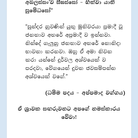
අබලස්සං’ව සීඝස්සෝ – හිත්වා යාති
සුමේධසෝ”
“සුන්දර නුවණින් යුතු මුනිවරයා ප්‍රමාදී වූ
ජනතාව අතරේ අප්‍රමාදී ව ඉන්නවා.
නින්දේ ගැලුනු ජනතාව අතරේ නොනිදා
භාවනා කරනවා. ඔහු ඒ අමා නිවන
කරා යන්නේ දුර්වල අශ්වයෙක් ව
පරදවා, වේගයෙන් දුවන ජවසම්පන්න
අශ්වයෙක් වගේ.”
(ධම්ම පදය – අප්පමාද වග්ගය)
ඒ ශ්‍රාවක සඟරුවනට අපගේ නමස්කාරය
වේවා!