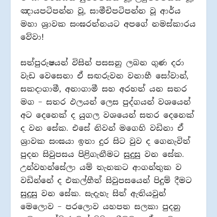
ඤායපටිපන්න වූ, සාමීචිපටිපන්න වූ ආර්ය
මහා ශ්‍රාවක සංඝරත්නයට අපගේ නමස්කාරය
වේවා!
සත්පුරුෂයන් විසින් පසසනු ලබන ගුණ දරා
වැඩ වෙසෙනා ඒ සඟරුවන වනාහී සෝවාන්,
සකදාගාමී, අනාගාමී සහ අරහත් යන සතර
මග – සතර ඵලයන් ලෙස පුද්ගයන් වශයෙන්
අට දෙනෙක් ද යුගල වශයෙන් සතර දෙනෙක්
ද වන සේක. එසේ නිවන් මගෙහි වඩිනා ඒ
ශ්‍රාවක සංඝයා ඉතා දුර සිට වුව ද ගෙනැවිත්
පුදන සිවුපසය පිළිගැනීමට සුදුසු වන සේක.
උන්වහන්සේලා යම් තැනකට ආගන්තුක ව
වඩින්නේ ද එකල්හීත් සිවුපසයෙන් පිදුම් දීමට
සුදුසු වන සේක. සැදැහැ සිත් ඇතියවුන්
මෙලොව – පරලොව යහපත සලකා පුදනු