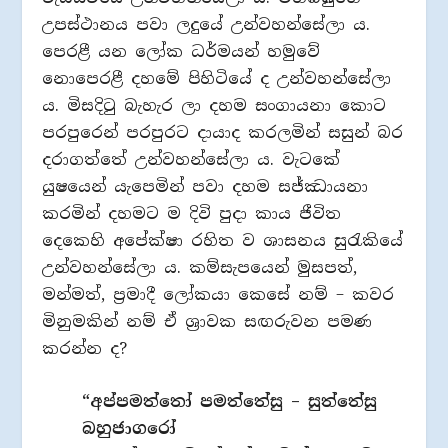
උපස්ථානය පවා ලදුයේ උන්වහන්සේලා ය.
පෙරළී යන ලෝක ධර්මයන් හමුවේ
නොපෙරළී දහමේ පිහිටියේ ද උන්වහන්සේලා
ය. මිසදිටු බැහැර ලා දහම සංගායනා කොට
පරපුරෙන් පරපුරට දායාද කරලමින් සසුන් බර
දරාගත්තේ උන්වහන්සේලා ය. වැටකේ
යුෂයෙන් යැපෙමින් පවා දහම සජ්ඣායනා
කරමින් දහමට ම දිවි පුදා කාය ජීවිත
දෙකෙහි අපේක්ෂා රහිත ව ශාසනය සුරැකියේ
උන්වහන්සේලා ය. කම්සැපයෙන් මුසපත්,
මන්මත්, ප්‍රමාදී ලෝකයා කෙසේ නම් – කවර
මිනුමකින් නම් ඒ ශ්‍රාවක සඟරුවන පමණ
කරන්න ද?
“අප්පමත්තෝ පමත්තේසු – සුත්තේසු
බහුජාගරෝ