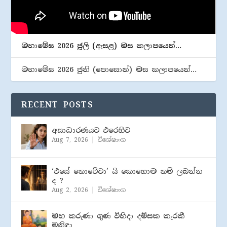
මහාමේඝ 2026 ජූලි (​ඇසළ) මස කලාපයෙන්…
මහාමේඝ 2026 ජුනි (​පොසොන්) මස කලාපයෙන්…
RECENT POSTS
අසාධාරණයට එරෙහිව
Aug 7, 2026
|
විශේෂාංග
‘එසේ නොවේවා’ යි කොහොම නම් ලබන්න
ද ?
Aug 2, 2026
|
විශේෂාංග
මහ කරුණා ගුණ විහිදා දම්සක කැරකී
මුනිඳා