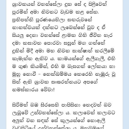
ශ්‍රාවකයන් වහන්සේලා දුක සේ ද පිළිවෙත්
පුරමින් අමා නිවනට වැඩම කළ සේක.
ප්‍රතිපත්ති පූරණයෙහිලා සඟරුවනේ
නානත්වයක් දක්නට ලැබෙන්නේ වුව ද ඒ
සියලු දෙනා වහන්සේ ළාමක ගිහි ජීවිත හැර
දමා කසාවත පොරවා සසුන් මග ගත්තේ
දුකින් මිදී අමා මහ නිවන සාක්ෂාත් කරලීමේ
කැමැත්ත ඇතිව ය. කාමයන්ගේ ඇලීගැලී, එහි
ම ගුණ කියමින්, එහි ම බැසගත් ලෝකයා හා
මුහු නොවී – නෙක්ඛම්මය කෙරෙහි නැඹුරු වූ
සිත් ඇති ශ්‍රාවක සංඝරත්නයට අපගේ
නමස්කාරය වේවා!
සිරිමත් බඹ සිරසෙහි පාපිසිනා තෙදවත් බව
ලැබූවේ උන්වහන්සේලා ය. කලාවෙන් කලාවට
අලුත් වන සඳක් සේ කුලයන්ගේ නොඇලී
වැඩසිටියේ උන්වහන්සේලා ය. මහබඹුගේ