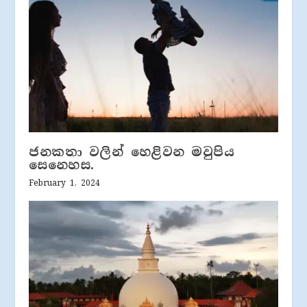
ජනකතා වලින් හෙළිවන මවුපිය
සෙනෙහස.
February 1, 2024