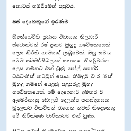
කොටස් හමුවීමෙන් පසුවයි.
පස් දෙනෙකුගේ ඉරණම
ඕෂන්ගේට්හි ප්‍රධාන විධායක නිලධාරි
ස්ටොක්ටන් රෂ් ප්‍රකට මුහුදු ගවේෂකයෙක්
ලෙස කීර්ති නාමයක් ලැබූවෙක්. ඔහු සමඟ
මෙම සබ්මර්සිබලයේ සහායක නියමුවරයා
ලෙස ගමනට එක් වුණු පෝල් හෙන්රි
ටයිටැනික් නටබුන් සොයා කිමිදුම් වාර 35ක්
මුහුදු ගමනේ යෙදුණු පළපුරුදු මුහුදු
ගවේෂකයෙක්. මේ දෙදෙනාට අමතර ව
ඇමෙරිකානු ඩොලර් දෙලක්ෂ පනස්දහසක
මුදලකට ටිකට්පත් රැගෙන තවත් තිදෙනෙකු
මේ නිරීක්ෂණ චාරිකාවට එක් වුණා.