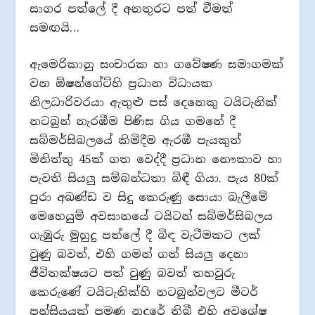
සාගර පත්ලේ දී අනතුරට පත් වීමත්
සමඟයි…
ඇමෙරිකානු සංචාරක හා ගවේෂණ සමාගමක්
වන ඕෂන්ගේට්හි ප්‍රධාන විධායක
නිලධාරිවරයා ඇතුළු පස් දෙනෙකු ටයිටැනික්
නටබුන් නැරඹීම පිණිස ගිය ගමනේ දී
සබ්මර්සිබලයේ කිමිදීම ඇරඹී පැයකුත්
මිනිත්තු 45ක් ගත වෙද්දී ප්‍රධාන නෞකාව හා
පැවති සියලු සම්බන්ධතා බිඳී ගියා. පැය 80ක්
පුරා අඛණ්ඩ ව සිදු කෙරුණු සොයා බැලීමේ
මෙහෙයුම් අවසානයේ ටයිටන් සබ්මර්සිබලය
ගැඹුරු මුහුදු පත්ලේ දී බිඳ වැටීමකට ලක්
වුණු බවත්, එහි ගමන් ගත් සියලු දෙනා
ජීවිතක්ෂයට පත් වුණු බවත් තහවුරු
කෙරුණේ ටයිටැනික්හි නටබුන්වලට මීටර්
පන්සියයක් පමණ නුදුරේ තිබී එහි අවශේෂ