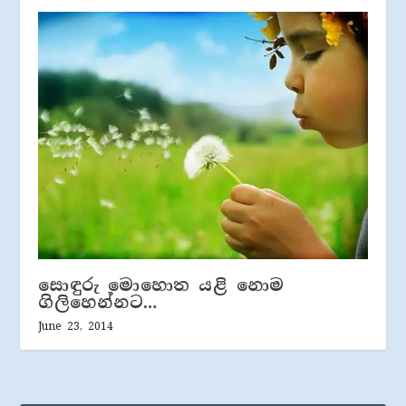
සොඳුරු මොහොත යළි නොම
ගිලිහෙන්නට…
June 23, 2014