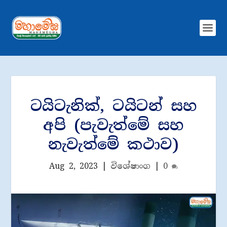
ටයිටැනික්, ටයිටන් සහ
අපි (පැවැත්මේ සහ
නැවැත්මේ කථාව)
Aug 2, 2023
|
විශේෂාංග
|
0