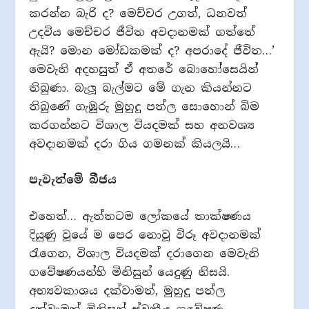
කරන්න බැරි ද? මෙච්චර උගත්, ධනවත්
උදවිය මෙච්චර ජීවිත අවදානමක් ගත්තේ
ඇයි? මොන මෝඩකමක් ද? අපරාදේ ජීවිත…’
මෙවැනි අදහසුත් ඒ අතරේ බොහෝසෙයින්
තිබුණා. බැලූ බැල්මට මේ ගැන කියන්නට
තිබුණේ ගැඹුරු මුහුදු පත්ල සොහොන් බිම
කරගන්නට විශාල වියදමක් සහ අනවශ්‍ය
අවදානමක් දරා ගිය ගමනක් කියලයි…
පැවැත්මේ බීජය
එහෙත්… ඇත්තටම ලෝකයේ තාක්ෂණය
දියුණු වූයේ ම පෙර නොවූ විරූ අවදානමක්
රැගෙන, විශාල වියදමක් දරාගෙන මෙවැනි
ගවේෂණයන්හි මිනිසුන් යෙදුණු නිසයි.
අභ්‍යවකාශය දක්වාමත්, මුහුදු පත්ල