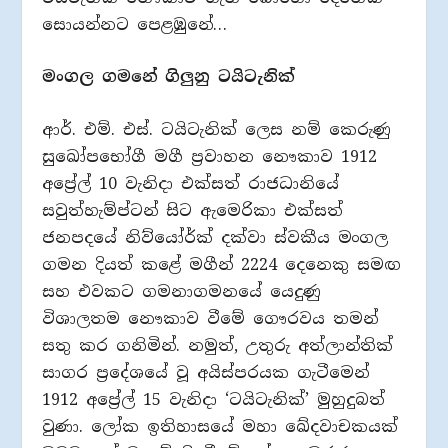
සොයන්නට පෙළඹුනේ…
මංගල ගමනේ ගිලුනු ටයිටැනික්
ආර්. එම්. එස්. ටයිටැනික් ලෙස නම් කෙරුණු
සුඛෝපභෝගී මගී ප්‍රවාහන නෞකාව 1912
අප්‍රේල් 10 වැනිදා එක්සත් රාජධානියේ
සවුත්හැම්ප්ටන් සිට ඇමෙරිකා එක්සත්
ජනපදයේ නිව්යෝර්ක් දක්වා ස්වකීය මංගල
ගමන දියත් කළේ මගීන් 2224 දෙනෙකු සමඟ
සහ එවකට ගමනාගමනයේ යෙදුණු
විශාලතම නෞකාව වීමේ ගෞරවය තමන්
සතු කර ගනිමින්. නමුත්, උතුරු අත්ලාන්තික්
සාගර ප්‍රදේශයේ වූ අයිස්පරයක ගැටීමෙන්
1912 අප්‍රේල් 15 වැනිදා ‘ටයිටැනික්’ මුහුදුබත්
වුණා. ලෝක ඉතිහාසයේ මහා ඛේදවාචකයක්