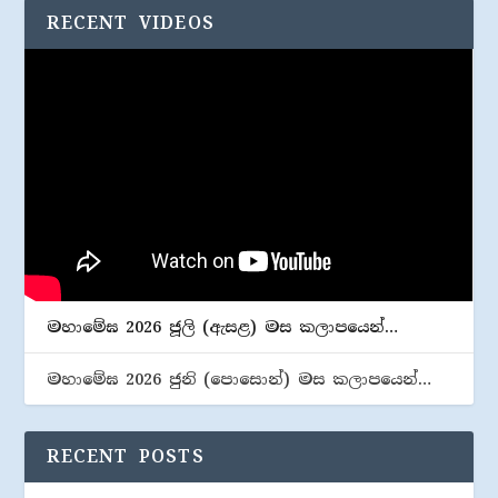
RECENT VIDEOS
මහාමේඝ 2026 ජූලි (​ඇසළ) මස කලාපයෙන්…
මහාමේඝ 2026 ජුනි (​පොසොන්) මස කලාපයෙන්…
RECENT POSTS