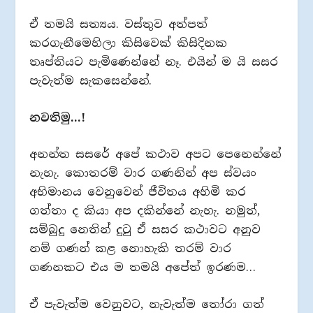
ඒ තමයි සත්‍යය. වස්තුව අත්පත්
කරගැනීමෙහිලා කිසිවෙක් කිසිදිනක
තෘප්තියට පැමිණෙන්නේ නෑ. එයින් ම යි සසර
පැවැත්ම සැකසෙන්නේ.
නවතිමු…!
අනන්ත සසරේ අපේ කථාව අපට පෙනෙන්නේ
නැහැ. කොතරම් වාර ගණනින් අප ස්වයං
අභිමානය වෙනුවෙන් ජීවිතය අහිමි කර
ගත්තා ද කියා අප දකින්නේ නැහැ. නමුත්,
සම්බුදු නෙතින් දුටු ඒ සසර කථාවට අනුව
නම් ගණන් කළ නොහැකි තරම් වාර
ගණනකට එය ම තමයි අපේත් ඉරණම…
ඒ පැවැත්ම වෙනුවට, නැවැත්ම තෝරා ගත්