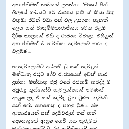
අතෘප්තිමත් භාවයක් උපන්නා. ‘මාගේ පින්
බලයේ හැටියට මේ රාජ්‍යය සුළු ය’ කියා සිතූ
එතුමා ඊටත් වඩා පින් ඵල උපදනා තැනක්
ලෙස ගත් චාතුම්මහාරාජිකය වෙත එළඹ
දීර්ඝ කාලයක් එහි ද රාජ්‍යය විචාළා. එයිනුත්
අතෘප්තිමත් ව තව්තිසා දෙව්ලොව කරා ද
එළඹුණා.
දෙදෙව්ලොවට අධිපති වූ සක් දෙවිඳුන්
මන්ධාතු රජුට දේව රාජ්‍යයෙන් අඩක් භාර
දුන්නා. මන්ධාතු රජු එසේ රජකම් කරද්දී ම
අවුරුදු තුන්කෝටි හැටලක්ෂයක් පමණක්
ආයුෂ ලද ඒ සක් දෙවිඳු චුත වුණා. දෙවැනි
සක් දෙවි කෙනෙකු ද පහළ වුණා. මේ
ආකාරයෙන් සක් දෙවිවරුන් තිස් හත්
දෙනෙකුගේ ආයුෂ ගෙවී යන තුරුමත්
මන්ධාතු සක්විති රජු තව්තිසාවේ සම