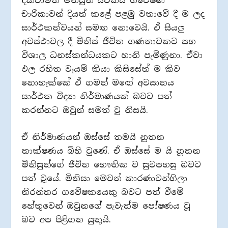
දක්වාමත් මිනිසුන් ස්වකීය ගවේෂණ
චාරිකාවන් දියත් කළේ පළමු වතාවේ දී ම ලද
සාර්ථකත්වයන් සමඟ නොවෙයි. ඒ සියලු
අවස්ථාවල දී මිනිස් ජීවිත ගණනාවකට සහ
විශාල ධනස්කන්ධයකට හානි පැමිණුනා. ඒවා
ඵල රහිත වෑයම් කියා කිසිසේත් ම කිව
නොහැක්කේ ඒ ගමන් මඟේ අවසානය
සාර්ථක විද්‍යා නිර්මාණයක් බවට පත්
කරන්නට ඔවුන් සමත් වූ නිසයි.
ඒ නිර්මාණයන් ඔස්සේ තමයි නූතන
තාක්ෂණය බිහි වුණේ. ඒ ඔස්සේ ම යි නූතන
මිනිසුන්ගේ ජීවිත භෞතික ව සුවපහසු බවට
පත් වූයේ. මිනිසා මෙවන් කාරණාවන්හිලා
නිරන්තර ගවේෂකයෙකු බවට පත් වීමේ
හේතුවෙන් ඔවුනගේ පැවැත්ම පෝෂණය වූ
බව අප පිළිගත යුතුයි.