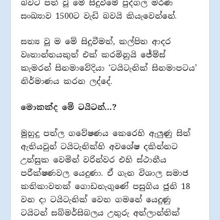
බවට පත් වූ මේ සිදුවීමේ පුද්ගල මරණ
සංඛ්‍යාව 1500ට වැඩි බවයි කියැවෙන්නේ.
සත්‍ය වූ ම මේ සිදුවීමත්, කල්පිත ආදර
වෘතාන්තයකුත් එක් කරමිනුයි ජේම්ස්
කැමරන් සිනමාවේදියා ‘ටයිටැනික් සිනමාපටය’
නිර්මාණය කරන ලද්දේ.
මොකක්ද මේ ටයිටන්…?
මුහුදු පත්ල ගවේෂණය කෙරෙහි ඇලුණු සිත්
ඇතියවුන් ටයිටැනික්හි අවශේෂ දකින්නට
උත්සුක වෙමින් වරින්වර එහි ස්ථානීය
පරීක්ෂණවල යෙදුණා. ඒ ගැන විශාල සමාජ
කතිකාවතක් ගොඩනැගුණේ පසුගිය ජූනි 18
වන දා ටයිටැනික් වෙත ගමනේ යෙදුණු
ටයිටන් සබ්මර්සිබලය උතුරු අත්ලාන්තික්