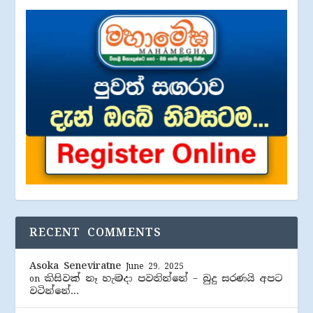
RECENT COMMENTS
Asoka Seneviratne
June 29, 2025
කිසිවක් නෑ හැමදා පවතින්නේ – බුදු සරණයි අපට
on
වටින්නේ…