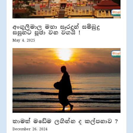
අංගුලිමාල මහා සෑරදුන් සම්බුදු
සසුනට පූජා වන වගයි !
May 4, 2025
තාමත් මඩේම ලගින්න ද කල්පනාව ?
December 26, 2024