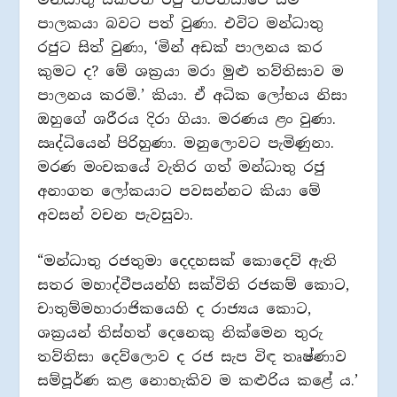
පාලකයා බවට පත් වුණා. එවිට මන්ධාතු
රජුට සිත් වුණා, ‘මින් අඩක් පාලනය කර
කුමට ද? මේ ශක්‍රයා මරා මුළු තව්තිසාව ම
පාලනය කරමි.’ කියා. ඒ අධික ලෝභය නිසා
ඔහුගේ ශරීරය දිරා ගියා. මරණය ළං වුණා.
ඍද්ධියෙන් පිරිහුණා. මනුලොවට පැමිණුනා.
මරණ මංචකයේ වැතිර ගත් මන්ධාතු රජු
අනාගත ලෝකයාට පවසන්නට කියා මේ
අවසන් වචන පැවසුවා.
“මන්ධාතු රජතුමා දෙදහසක් කොදෙව් ඇති
සතර මහාද්වීපයන්හි සක්විති රජකම් කොට,
චාතුම්මහාරාජිකයෙහි ද රාජ්‍යය කොට,
ශක්‍රයන් තිස්හත් දෙනෙකු නික්මෙන තුරු
තව්තිසා දෙව්ලොව ද රජ සැප විඳ තෘෂ්ණාව
සම්පූර්ණ කළ නොහැකිව ම කළුරිය කළේ ය.’