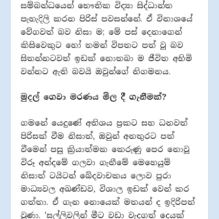
සම්බන්ධයෙන් භෞතික විද්‍යා සිද්ධාන්ත
පැහැදිලි කරන පිරිස් පවසන්නේ. ඒ විනාශයේ
වේගවත් බව නිසා ම; මේ පස් දෙනාගෙන්
කිසිවෙකුට හෝ තමන් විපතට පත් වූ බව
සිතන්නටවත් ඉඩක් නොතබා ම ජීවිත අහිමි
වන්නට ඇති බවයි ඔවුන්ගේ නිගමනය.
මුදල් ගෙවා මරණය මිල දී ගැනීමක්?
ගමනේ යෙදුණේ අතිශය ප්‍රකට සහ ධනවත්
පිරිසක් වීම නිසාත්, ඔවුන් අනතුරට පත්
වීමෙන් පසු ක්‍රියාත්මක කෙරුණු පෙර නොවූ
විරූ අන්දමේ ගලවා ගැනීමේ මෙහෙයුම්
නිසාත් ටයිටන් ඛේදවාචකය ලොව පුරා
මාධ්‍යවල අඛණ්ඩව, විශාල ඉඩක් වෙන් කර
ගත්තා. ඒ ගැන නොයෙක් මතයන් ද ඉදිරිපත්
වුණා. ‘සල්ලිවලින් මීට වඩා වැදගත් දෙයක්