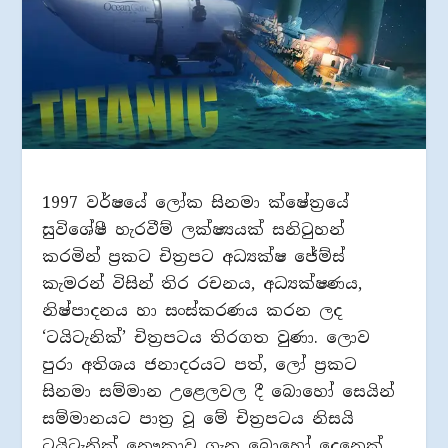
1997 වර්ෂයේ ලෝක සිනමා ක්ෂේත්‍රයේ
සුවිශේෂී හැරවීම් ලක්ෂ්‍යයක් සනිටුහන්
කරමින් ප්‍රකට චිත්‍රපට අධ්‍යක්ෂ ජේම්ස්
කැමරන් විසින් තිර රචනය, අධ්‍යක්ෂණය,
නිෂ්පාදනය හා සංස්කරණය කරන ලද
‘ටයිටැනික්’ චිත්‍රපටය තිරගත වුණා. ලොව
පුරා අතිශය ජනාදරයට පත්, ලෝ ප්‍රකට
සිනමා සම්මාන උළෙලවල දී බොහෝ සෙයින්
සම්මානයට පාත්‍ර වූ මේ චිත්‍රපටය නිසයි
ටයිටැනික් නෞකාව ගැන බොහෝ දෙනෙක්