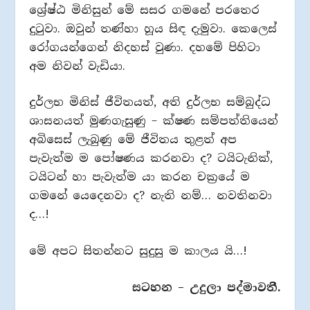
ශ්‍රේෂ්ඨ මිනිසුන් මේ සසර ගමනේ පරතෙර
දුටුවා. ඔවුන් තණ්හා හූය සිඳ දැමුවා. කෙලෙස්
රෝගයන්ගෙන් නිදහස් වුණා. දහමේ පිහිටා
අම නිවන් වැඩියා.
දුර්ලභ මිනිස් ජීවිතයත්, අති දුර්ලභ සම්බුද්ධ
ශාසනයත් මුණගැසුණු – ක්ෂණ සම්පත්තියෙන්
අබිසෙස් ලැබුණු මේ ජීවිතය තුළත් අප
පැවැත්ම ම පෝෂණය කරනවා ද? ටයිටැනික්,
ටයිටන් හා පැවැත්ම යා කරන චක්‍රයේ ම
ගමනේ යෙදෙනවා ද? නැති නම්… නවතිනවා
ද…!
මේ අපට සිතන්නට සුදුසු ම කාලය යි…!
සටහන – උදුලා පද්මාවතී.