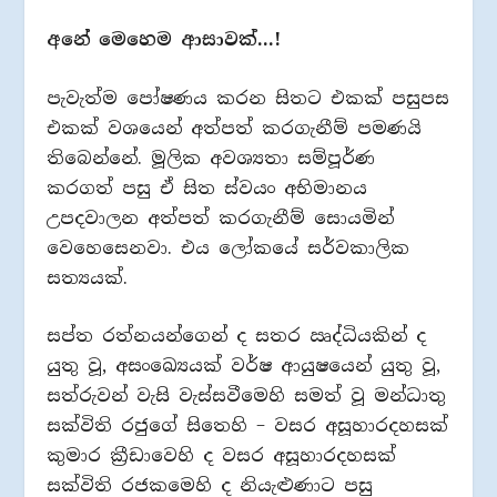
අනේ මෙහෙම ආසාවක්…!
පැවැත්ම පෝෂණය කරන සිතට එකක් පසුපස
එකක් වශයෙන් අත්පත් කරගැනීම් පමණයි
තිබෙන්නේ. මූලික අවශ්‍යතා සම්පූර්ණ
කරගත් පසු ඒ සිත ස්වයං අභිමානය
උපදවාලන අත්පත් කරගැනීම් සොයමින්
වෙහෙසෙනවා. එය ලෝකයේ සර්වකාලික
සත්‍යයක්.
සප්ත රත්නයන්ගෙන් ද සතර ඍද්ධියකින් ද
යුතු වූ, අසංඛ්‍යෙයක් වර්ෂ ආයුෂයෙන් යුතු වූ,
සත්රුවන් වැසි වැස්සවීමෙහි සමත් වූ මන්ධාතු
සක්විති රජුගේ සිතෙහි – වසර අසූහාරදහසක්
කුමාර ක්‍රීඩාවෙහි ද වසර අසූහාරදහසක්
සක්විති රජකමෙහි ද නියැළුණාට පසු