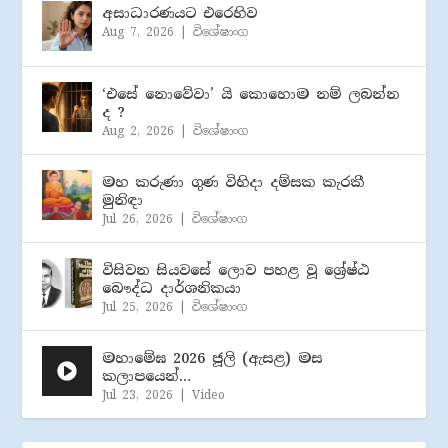
අසාධාරණයට එරෙහිව
Aug 7, 2026
|
විශේෂාංග
‘එසේ නොවේවා’ යි කොහොම නම් ලබන්න
ද ?
Aug 2, 2026
|
විශේෂාංග
මහ කරුණා ගුණ විහිදා දම්සක කැරකී
මුනිඳා
Jul 26, 2026
|
විශේෂාංග
විසිවන සියවසේ ලොව පහළ වූ ශ්‍රේෂ්ඨ
බෞද්ධ දාර්ශනිකයා
Jul 25, 2026
|
විශේෂාංග
මහාමේඝ 2026 ජූලි (​ඇසළ) මස
කලාපයෙන්…
Jul 23, 2026
|
Video