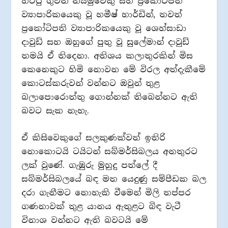
හිටපු ගුවන් නියමුවෙකු සහ ප්‍රකෝටිපති
ව්‍යාපාරිකයෙකු වූ හමීෂ් හාර්ඩින්, තවත්
ප්‍රකෝටිපති ව්‍යාපාරිකයෙකු වූ ශෙහ්සාඩා
දාවුඩ් සහ ඔහුගේ පුතු වූ සුලේමාන් දාවුඩ්
තමයි ඒ තිදෙනා. අතිශය කලාතුරකින් මිස
කෙනෙකුට හිමි නොවන මේ විරල අත්දැකීමේ
කොටස්කරුවන් වන්නට ඔවුන් තුළ
බලාපොරොත්තු ගොන්නක් තිබෙන්නට ඇති
බවට සැක නැහැ.
ඒ කිසිවෙකුගේ සලකුණක්වත් ඉතිරි
නොකොටයි ටයිටන් සබ්මර්සිබලය අනතුරට
ලක් වුණේ. ගැඹුරු මුහුදු පත්ලේ දී
සබ්මර්සිබලයේ බඳ මත යෙදුණු සම්පීඩක බල
දරා ගැනීමට නොහැකි වීමෙන් මිලි තප්පර
ගණනාවක් තුළ යානය ඇතුළට බිඳ වැටී
විනාශ වන්නට ඇති බවටයි මේ