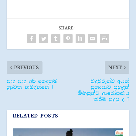
SHARE:
PREVIOUS
NEXT
සාදු සාදු අපි ගෞතම
බුදුවරුන්ට අයත්
ශ්‍රාවක නමදින්නේ !
ප්‍රශංසාව පුහුදුන්
මිනිසුන්ට ආරෝපණය
කිරීම සුදුසු ද ?
RELATED POSTS