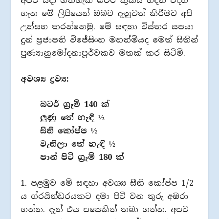
අපට සදා ගතහැකි බටර් කුකීස් හදන විදිහ
ගැන මේ ලිපියෙන් ඔබව දැනුවත් කිරීමට අපි
උත්සහ කරන්නෙමු. මේ සඳහා විස්තර සපයා
දුන් ප්‍රජාපති විජේසිංහ මහත්මියද මෙත් සිතින්
පුණ්‍යානුමෝදනාපූර්වකව මතක් කර සිටිමි.
අවශ්‍ය ද්‍රව්‍ය:
බටර් ග්‍රෑම් 140 ක්
ලුණු තේ හැඳි ½
සිනි කෝප්ප ½
වැනිලා තේ හැඳි ½
පාන් පිටි ග්‍රෑම් 180 ක්
1. පළමුව මේ සඳහා අවශ්‍ය සීනි කෝප්ප 1/2
ය ග්රයින්ඩරයකට දමා පිටි වන තුරු අඹරා
ගන්න. දැන් එය පසෙකින් තබා ගන්න. අපට