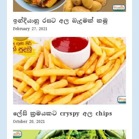
ඉන්දියානු රසට අල බැදුමක් කමු
February 27, 2021
ලේසි ක්‍රමයකට cryspy අල chips
October 20, 2021