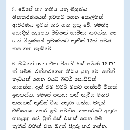
5. මෙසේ තද ගතිය යුතු මිශ්‍රණය
ශිතකරණයෙන් ඉවතට ගෙන පොලිතින්
ආවරණය ඉවත් කර ගත යුතු වේ. මෙහිදී
හොඳින් කැපෙන පිහියක් භාවිතා කරන්න. අප
ගත් මිශ්‍රණයේ ප්‍රමාණයට කුකීස් 12ක් පමණ
කපාගත හැකිවේ.
6. ඔබගේ oven එක විනාඩි 5ක් පමණ 180°C
ක් පමණ රත්කරගෙන තිබිය යුතු වේ. කේක්
තැටියක් ගෙන එයට බටර් පොඩ්ඩක්
ගාගන්න. දැන් එම බටර් මතට පාන්පිටි ටිකක්
ඉසගන්න. මෙසේ සකසා ගත් තැටිය මතට
කපාගත් කුකීස් ටික අතුරා ගන්න. මඳක්
එකිනෙක අතර ඉඩ පවතින ආකාරයට අතුරා
ගතයුතු වේ. ටූත් පික් එකක් ගෙන එම
කුකීස් එකින් එක මදක් සිදුරු කර ගන්න.