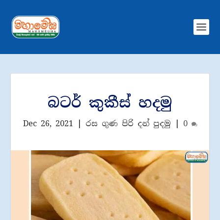
බටර් කුකීස් හදමු
Dec 26, 2021
|
රස ගුණ පිරි දන් පුදමු
|
0