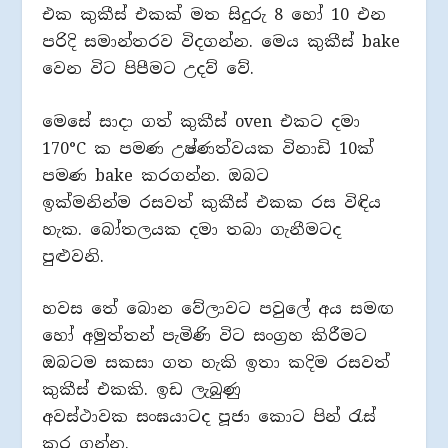
එක කුකීස් එකක් මත සිදුරු 8 හෝ 10 එන
පරිදි සමාන්තරව විදගන්න. මෙය කුකීස් bake
වෙන විට පිපීමට උදව් වේ.
මෙසේ සාදා ගත් කුකීස් oven එකට දමා
170°C ක පමණ උෂ්ණත්වයක විනාඩි 10ක්
පමණ bake කරගන්න. ඔබට
ඉක්මනින්ම රසවත් කුකීස් එකක රස විඳිය
හැක. බෝතලයක දමා තබා ගැනීමටද
පුළුවනි.
හවස තේ බොන වේලාවට පවුලේ අය සමඟ
හෝ අමුත්තන් පැමිණි විට සංග්‍රහ කිරීමට
ඔබටම සකසා ගත හැකි ඉතා කදිම රසවත්
කුකීස් එකකි. ඉඩ ලැබුණු
අවස්ථාවක සංඝයාටද පූජා කොට පින් රැස්
කර ගන්න.