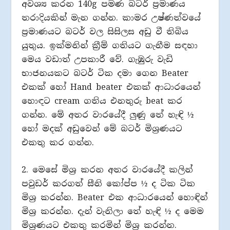
අවශ්‍ය කරන 140g පමණ බටර් ප්‍රමාණය
තරාදියකින් මැන ගන්න. කාමර උෂ්ණත්වයේ
ප්‍රමාණයට බටර් වල සිසිලස අඩු වී තිබිය
යුතුය. ඉක්මනින් ක්‍රීම් ගතියට ගැනීම සඳහා
මෙය වඩාත් උපකාරී වේ. ගැඹුරු වැඩි
භාජනයකට බටර් ටික දමා ගෙන Beater
එකක් හෝ Hand beater එකක් ආධාරයෙන්
හොඳට cream ගතිය එනතුරු beat කර
ගන්න. මේ අතර වාරයේදී ලුණු තේ හැඳි ½
හෝ මදක් අඩුවෙන් මේ බටර් මිශ්‍රණයට
එකතු කර ගන්න.
2. මෙසේ මිශ්‍ර කරන අතර වාරයේදී කලින්
පවුඩර් කරගත් සීනි කෝප්ප ½ ද ටික ටික
මිශ්‍ර කරන්න. Beater එක ආධාරයෙන් හොඳින්
මිශ්‍ර කරන්න. දැන් වැනිලා තේ හැඳි ½ ද මෙම
මිශ්‍රණයට එකතු කරමින් මිශ්‍ර කරන්න.