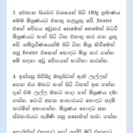
3. අවසාන පියවර වශයෙන් පිටි 180g ප්‍රමාණය
මෙම මිශ්‍රණයට එකතු කළයුතු වේ. Beater
එකේ වේගය අඩුකර සෙමෙන් සෙමෙන් බටර්
මිශ්‍රණයට පාන් පිටි ටික එකතු කර ගත යුතු
වේ. සම්පුර්ණයෙන්ම පිටි ටික මිශ්‍ර කිරීමෙන්
පසු Beater එකෙන් හොඳට මිශ්‍ර කර ගන්න.
මේ සඳහා අඩු වේගයක් භාවිතා කරන්න.
4. ඉන්පසු පිරිසිදු මතුපිටක් ඇති ලෑල්ලක්
ගෙන එය මතට පාන් පිටි ටිකක් ඉස ගන්න.
දැන් එම ලෑල්ල මතට සාදා ගත් මිශ්‍රණය දමා
ගන්න. රොටි අනන ආකාරයට හොඳට පදම්
කරමින් අනාගන්න. මිශ්‍රණය හොදට ඝන
ස්වභාවයට පැමිණි පසු පසෙකින් තබා ගන්න.
පොලිතින් එකකට හෝ ලන්ච් ෂීට් එකකට