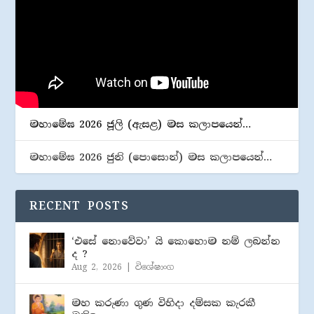
මහාමේඝ 2026 ජූලි (​ඇසළ) මස කලාපයෙන්…
මහාමේඝ 2026 ජුනි (​පොසොන්) මස කලාපයෙන්…
RECENT POSTS
‘එසේ නොවේවා’ යි කොහොම නම් ලබන්න
ද ?
Aug 2, 2026
|
විශේෂාංග
මහ කරුණා ගුණ විහිදා දම්සක කැරකී