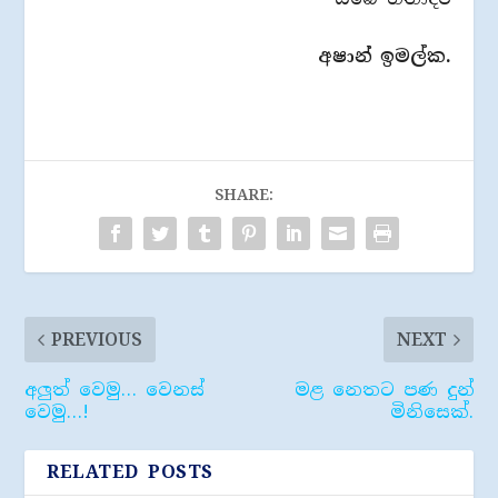
අෂාන් ඉමල්ක.
SHARE:
PREVIOUS
NEXT
අලුත් වෙමු… වෙනස්
මළ නෙතට පණ දුන්
වෙමු…!
මිනිසෙක්.
RELATED POSTS