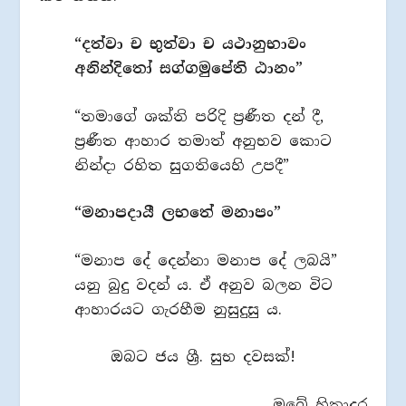
“දත්වා ච භුත්වා ච යථානුභාවං
අනින්දිතෝ සග්ගමුපේති ඨානං”
“තමාගේ ශක්ති පරිදි ප්‍රණීත දන් දී,
ප්‍රණීත ආහාර තමාත් අනුභව කොට
නින්දා රහිත සුගතියෙහි උපදී”
“මනාපදායී ලභතේ මනාපං”
“මනාප දේ දෙන්නා මනාප දේ ලබයි”
යනු බුදු වදන් ය. ඒ අනුව බලන විට
ආහාරයට ගැරහීම නුසුදුසු ය.
ඔබට ජය ශ්‍රී. සුභ දවසක්!
ඔබේ හිතාදර