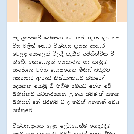
අද ලංකාවේ වෙසෙන බොහෝ දෙනෙකුට වස
විස වලින් තොර විශ්වාස දායක ආහාර
වෙළඳ පොලෙන් මිලදී ගැනීම අවිනිශ්චිත වී
තිබේ. නොයෙකුත් රසකාරක හා කෘත්‍රිම
ආදේශක වර්ග යොදාගෙන මිනිස් සිරුරට
අහිතකර ආහාර නිෂ්පාදනයට බොහෝ
දෙනෙකු යොමු වී තිබීම මෙයට හේතු වේ.
මිනිස්කම යටකරගෙන ලාභය පමණක් සිතන
මිනිසුන් ගේ පිරීහීම ට ද තවත් අතකින් මෙය
හේතුවේ.
විශ්වාසදායක ලෙස ලේසියෙන්ම ගෙදරදීම