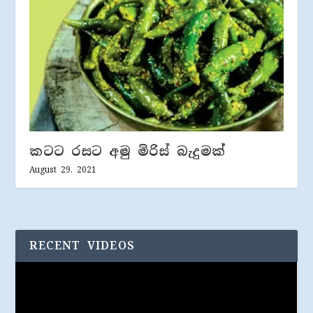
කටට රසට අමු මිරිස් බැදුමක්
August 29, 2021
RECENT VIDEOS