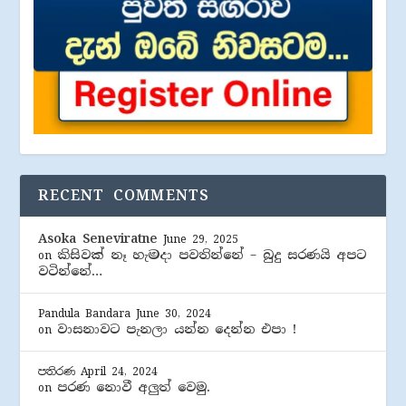
RECENT COMMENTS
Asoka Seneviratne
June 29, 2025
කිසිවක් නෑ හැමදා පවතින්නේ – බුදු සරණයි අපට
on
වටින්නේ…
Pandula Bandara
June 30, 2024
වාසනාවට පැනලා යන්න දෙන්න එපා !
on
පතිරණ
April 24, 2024
පරණ නොවී අලුත් වෙමු.
on