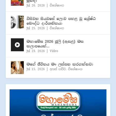
මුනිඳා
Jul 26, 2026
|
විශේෂාංග
විසිවන සියවසේ ලොව පහළ වූ ශ්‍රේෂ්ඨ
බෞද්ධ දාර්ශනිකයා
Jul 25, 2026
|
විශේෂාංග
මහාමේඝ 2026 ජූලි (​ඇසළ) මස
කලාපයෙන්…
Jul 23, 2026
|
Video
මගේ ජීවිතය මං ලස්සන කරගන්නවා
Jul 15, 2026
|
අහස් ගව්ව
,
විශේෂාංග