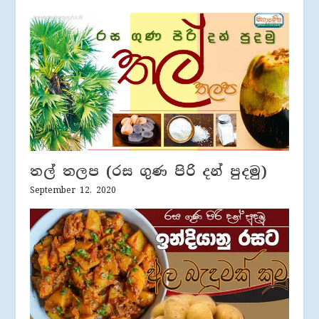
තල් තලප (රස ගුණ පිරි දන් පුදමු)
September 12, 2020