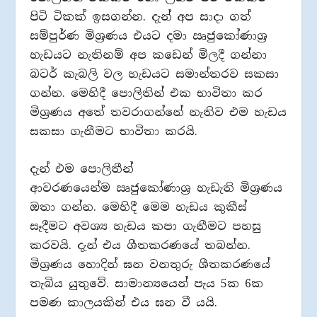
පිටි ටිකක් ඉසගන්න. දැන් අප සාදා ගත්
සම්පුර්ණ මිශ්‍රණය එයට දමා ඍජුකෝණාශ්‍ර
හැඩයට නැතිනම් අප කඩෙන් මිලදී ගන්නා
බටර් කැබලි වල හැඩයට සමාන්තරව සකසා
ගන්න. මෙහිදී පොලිතින් එක භාවිතා කර
මිශ්‍රණය අතේ තවරාගන්නේ නැතිව එම හැඩය
සකසා ගැනීමට භාවිතා කරයි.
දැන් එම පොලිතීන්
ආවරණයෙන්ම ඍජුකෝණාශ්‍ර හැඩැති මිශ්‍රණය
ඔතා ගන්න. මෙහිදී මෙම හැඩය කුකීස්
සෑදීමට අවශ්‍ය හැඩය කපා ගැනීමට පහසු
කරවයි. දැන් එය ශීතකරණයේ තබන්න.
මිශ්‍රණය හොදින් ඝන වනතුරු ශීතකරණයේ
තැබිය යුතුවේ. සාමාන්‍යයෙන් පැය 5ක 6ක
පමණ කාලයකින් එය ඝන වී යයි.