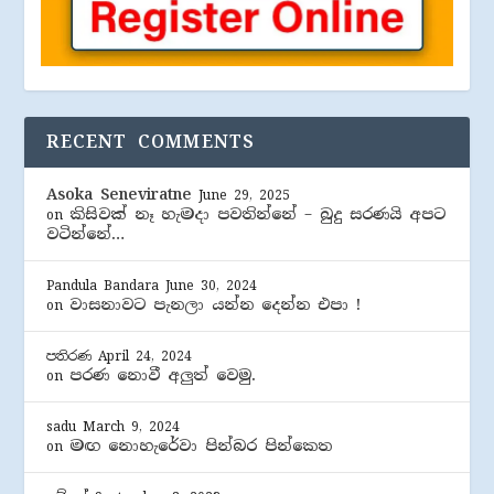
RECENT COMMENTS
Asoka Seneviratne
June 29, 2025
කිසිවක් නෑ හැමදා පවතින්නේ – බුදු සරණයි අපට
on
වටින්නේ…
Pandula Bandara
June 30, 2024
වාසනාවට පැනලා යන්න දෙන්න එපා !
on
පතිරණ
April 24, 2024
පරණ නොවී අලුත් වෙමු.
on
sadu
March 9, 2024
මඟ නොහැරේවා පින්බර පින්කෙත
on