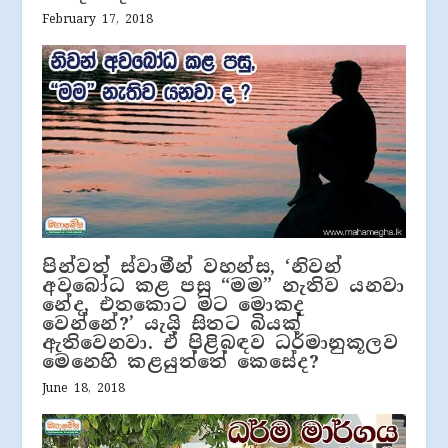
February 17, 2018
පින්වත් ස්වාමීන් වහන්ස, ‘නිවන්
අවබෝධ කළ පසු “මම” නැතිව යනවා
නේද, එතකොට මට මොකද
වෙන්නේ?’ යැයි සිතට බියක්
ඇතිවෙනවා. ඒ පිළිබඳව ධර්මානුකූලව
මෙනෙහි කළයුත්තේ කෙසේද?
June 18, 2018