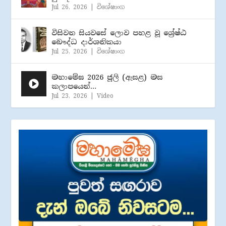
Jul 26, 2026
|
විශේෂාංග
විසිවන සියවසේ ලොව පහළ වූ ශ්‍රේෂ්ඨ
බෞද්ධ දාර්ශනිකයා
Jul 25, 2026
|
විශේෂාංග
මහාමේඝ 2026 ජූලි (​ඇසළ) මස
කලාපයෙන්…
Jul 23, 2026
|
Video