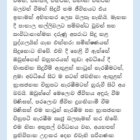
වීමත්, ව්‍යාපාද විතර්ක, විහිංසා විතර්ක
බලවත් වීමත් සිදුවී තම ජීවිතයට එය
ඉතාමත් අහිතකර ලෙස බලපෑ හැකියි. මෑතක
දී පාතාල කල්ලිවලට සම්බන්ධ වූවන් සහ
සංවිධානාත්මක දරුණු අපරාධ සිදු කළ
පුද්ගලයින් ගැන එක්තරා සමීක්ෂණයක්
සිදුකොට තිබේ. එහි දී හෙළි වී ඇත්තේ
ඔවුන්ගෙන් බහුතරයක් කුඩා අවධියේ දී
හිංසනික සිදුවීම් ඇතුළත් කාටූන් නැරඹීමටත්,
ළමා අවධියේ සිට ම සටන් ජවනිකා ඇතුළත්
ත්‍රාසජනක චිත්‍රපට නැරඹීමටත් හුරුවී සිටි අය
බවයි. ඔවුන්ගේ මෙලොව ජීවිතය අඳුරු වීම
පිණිසත්, පරලොව ජීවිත දුගතිගාමී වීම
පිණිසත් එම කාටූන් නැරඹීම සහ ත්‍රාසජනක
චිත්‍රපටි නැරඹීම ඍජු බලපෑමක් කර තිබේ.
එම නිසා අකුසල් වර්ධනය වන, අයහපත්
ප්‍රතිවිපාක උදාකර දෙන එවැනි පරිගණක