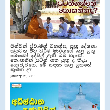
පින්වත් ස්වාමීන් වහන්ස, සූත්‍ර දේශනා
කියවන විට ධර්ම මාර්ගයේ කළ යුතු
බොහෝ දේවල් ඇති බව හැඟේ.
කොතනින් පටන් ගත යුතු ද කියා
නොවැටහේ. මේ සඳහා කළ යුත්තේ
කුමක් ද?
January 23, 2019