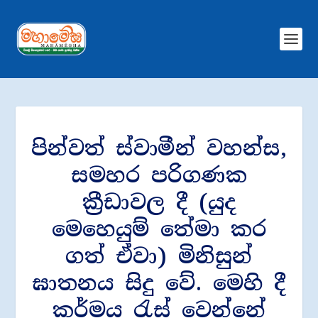
පින්වත් ස්වාමීන් වහන්ස,
සමහර පරිගණක
ක්‍රීඩාවල දී (යුද
මෙහෙයුම් තේමා කර
ගත් ඒවා) මිනිසුන්
ඝාතනය සිදු වේ. මෙහි දී
කර්මය රැස් වෙන්නේ