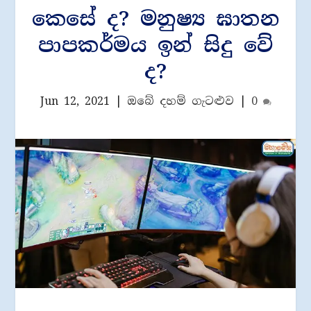
කෙසේ ද? මනුෂ්‍ය ඝාතන
පාපකර්මය ඉන් සිදු වේ
ද?
Jun 12, 2021
|
ඔබේ දහම් ගැටළුව
|
0