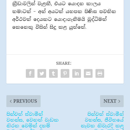
ක්‍රීඩාවලින් වැළකී, එයට යොදන කාලය
තමාටත් – අන් අයටත් යහපත පිණිස පවතින
අර්ථවත් දෙයකට යොදාගැනීමයි බුද්ධිමත්
කෙනෙකු විසින් සිදු කළ යුත්තේ.
SHARE:
PREVIOUS
NEXT
පින්වත් ස්වාමීන්
පින්වත් ස්වාමීන්
වහන්ස, වෙනත් වැඩක
වහන්ස, ජීවිතයේ
නිරත වෙමින් දහම්
නැවත නිවැරදි කළ