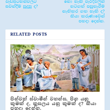
වැඩසටහන්වලට
නො හැකි වැරදිවලින්
සවන්දීම සුදුසු ද?
හටගත් පසුතැවීම
නැතිකර ගත හැකි ද?
කියා කරුණාවෙන්
පහදා දෙන්න.
RELATED POSTS
පින්වත් ස්වාමීන් වහන්ස, පින යනු
කුමක් ද, කුසලය යනු කුමක් ද? කියා
පහදා දෙන්න.