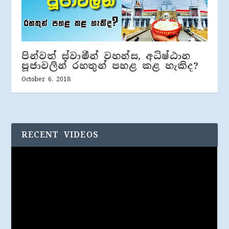
පින්වත් ස්වාමීන් වහන්ස, අධිෂ්ඨාන
පූජාවලින් රහතුන් පහළ කළ හැකිද?
October 6, 2018
RECENT VIDEOS