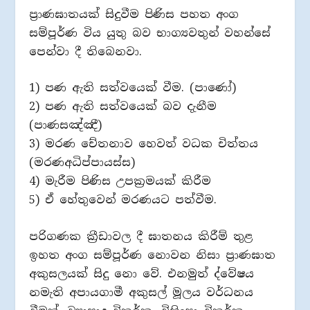
ප්‍රාණඝාතයක් සිදුවීම පිණිස පහත අංග
සම්පූර්ණ විය යුතු බව භාග්‍යවතුන් වහන්සේ
පෙන්වා දී තිබෙනවා.
1) පණ ඇති සත්වයෙක් වීම. (පාණෝ)
2) පණ ඇති සත්වයෙක් බව දැනීම
(පාණසඤ්ඤී)
3) මරණ චේතනාව හෙවත් වධක චිත්තය
(මරණඅධිප්පායස්ස)
4) මැරීම පිණිස උපක්‍රමයක් කිරීම
5) ඒ හේතුවෙන් මරණයට පත්වීම.
පරිගණක ක්‍රීඩාවල දී ඝාතනය කිරීම් තුළ
ඉහත අංග සම්පූර්ණ නොවන නිසා ප්‍රාණඝාත
අකුසලයක් සිදු නො වේ. එනමුත් ද්වේෂය
නමැති අපායගාමී අකුසල් මූලය වර්ධනය