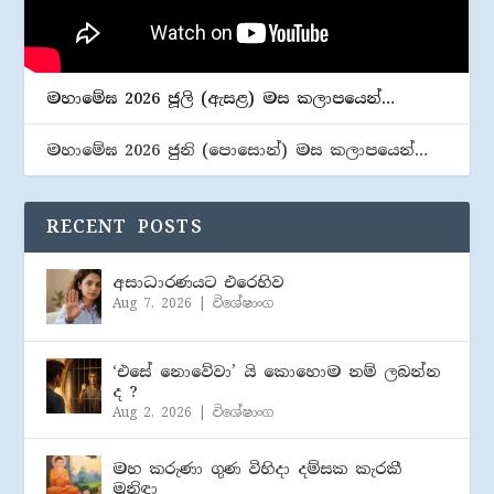
මහාමේඝ 2026 ජූලි (​ඇසළ) මස කලාපයෙන්…
මහාමේඝ 2026 ජුනි (​පොසොන්) මස කලාපයෙන්…
RECENT POSTS
අසාධාරණයට එරෙහිව
Aug 7, 2026
|
විශේෂාංග
‘එසේ නොවේවා’ යි කොහොම නම් ලබන්න
ද ?
Aug 2, 2026
|
විශේෂාංග
මහ කරුණා ගුණ විහිදා දම්සක කැරකී
මුනිඳා