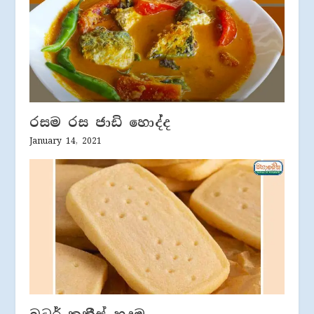
රසම රස ජාඩි හොද්ද
January 14, 2021