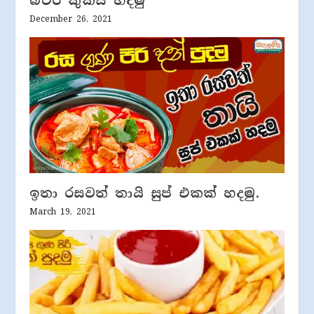
බටර් කුකීස් හදමු
December 26, 2021
ඉතා රසවත් තායි සුප් එකක් හදමු.
March 19, 2021