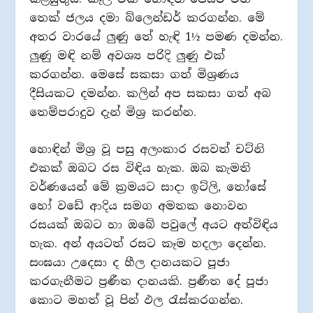
තෙක් ජලය දමා බ්ලෙන්ඩර් කරගන්න. මේ
අතර වාරයේ ලුණු තේ හැඳි 1½ පමණ දමන්න.
ලුණු මඳි නම් අවශ්‍ය පරිදි ලුණු එක්
කරගන්න. මෙසේ සකසා ගත් මිශ්‍රණය
දීසියකට දමන්න. කලින් අප සකසා ගත් අබ
තෙම්පරාදුව දැන් මිශ්‍ර කරන්න.
හොඳින් මිශ්‍ර වූ පසු අලංකාර රසවත් චට්නි
එකක් ඔබට රස විඳිය හැක. ඔබ කැමති
වර්ණයෙන් මේ ක්‍රමයට සාදා ඉට්ලි, තෝසේ
හෝ වඩේ ආදිය සමග අමතක නොවන
රසයක් ඔබට හා ඔබේ පවුලේ අයට අත්විඳිය
හැක. අන් අයටත් රසට කෑම හදලා දෙන්න.
සංඝයා උදෙසා ද හීල දානයකට පූජා
කරගැනීමට ප්‍රණීත දානයකි. ප්‍රණීත දේ පූජා
කොට මහත් වූ පින් ඵල රැස්කරගන්න.