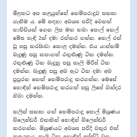
මීළඟට අප කළයුත්තේ තෙම්පරාදුව සකසා
ගැනීම ය. මේ සඳහා අවශ්‍ය පරිදි වෙනත්
තාච්චියක් ගෙන ලිප මත තබා පොල් තෙල්
මේස හැඳි 2ක් දමා රත්කර ගන්න. තෙල් රත්
වූ පසු කරපිංචා කොළ දමන්න. එය යාන්තම්
බැදුණු පසු කපාගත් රතුළුෑණු ටික දමන්න.
රතුළුෑණු ටික බැදුනු පසු කෑලි මිරිස් ටික
දමන්න. බැදුණු පසු අබ ඇට ටික දමා අබ
පුපුරන තෙක් තෙම්පරාදු කරගන්න. මෙසේ
හොඳින් තෙම්පරාදු කරගත් පසු ලිපේ ගින්දර
නිවා දමන්න.
කලින් සකසා ගත් තෙම්පරාදු පොල් මිශ්‍රණය
බ්ලෙන්ඩර් එකකින් හොඳින් බ්ලෙන්ඩර්
කරගන්න. මිශ්‍රණයට අවශ්‍ය පරිදි වතුර එක්
කළයුතුය. කෑලි ටික හොඳින් පේස්ට් වන