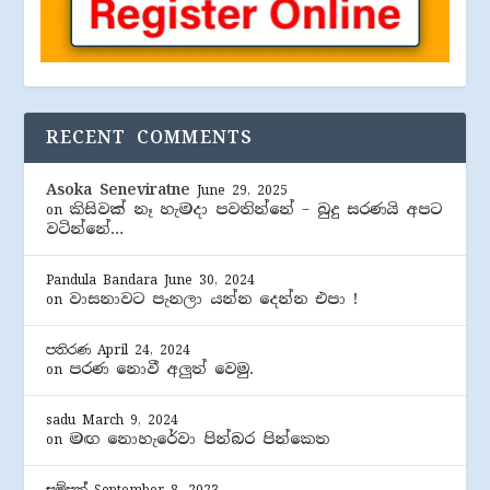
RECENT COMMENTS
Asoka Seneviratne
June 29, 2025
කිසිවක් නෑ හැමදා පවතින්නේ – බුදු සරණයි අපට
on
වටින්නේ…
Pandula Bandara
June 30, 2024
වාසනාවට පැනලා යන්න දෙන්න එපා !
on
පතිරණ
April 24, 2024
පරණ නොවී අලුත් වෙමු.
on
sadu
March 9, 2024
මඟ නොහැරේවා පින්බර පින්කෙත
on