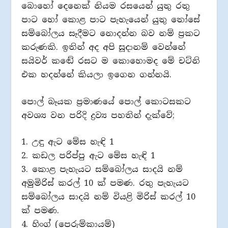
බොහෝ දෙනෙක් නියම රසයෙන් යුතු රතු
පාට හෝ කොළ පාට පැහැයෙන් යුතු තෝසේ
සම්බෝලය සෑදීමට නොදන්න බව නම් ප්‍රකට
කරුණකි. ඉතින් අද අපි සූදානම් වෙන්නේ
සයිවර් කඬේ රසට ම කොහොමද මේ චට්නි
එක හදන්නේ කියලා ඉගෙන ගන්නයි.
පොල් බෑයක ප්‍රමාණයේ පොල් කොටසකට
අවශ්‍ය වන පරිදි ද්‍රව්‍ය පහතින් දැක්වේ;
1. උඳු ඇට මේස හැඳි 1
2. කඩල පරිප්පු ඇට මේස හැඳි 1
3. කොළ පැහැයට සම්බෝලය සාදයි නම්
අමුමිරිස් කරල් 10 ක් පමණ. රතු පැහැයට
සම්බෝලය සාදයි නම් වියළි මිරිස් කරල් 10
ක් පමණ.
4. හිංග් (පෙරුම්කායම්)