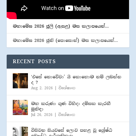
මහාමේඝ 2026 ජූලි (​ඇසළ) මස කලාපයෙන්…
මහාමේඝ 2026 ජුනි (​පොසොන්) මස කලාපයෙන්…
RECENT POSTS
‘එසේ නොවේවා’ යි කොහොම නම් ලබන්න
ද ?
Aug 2, 2026
|
විශේෂාංග
මහ කරුණා ගුණ විහිදා දම්සක කැරකී
මුනිඳා
Jul 26, 2026
|
විශේෂාංග
විසිවන සියවසේ ලොව පහළ වූ ශ්‍රේෂ්ඨ
බෞද්ධ දාර්ශනිකයා