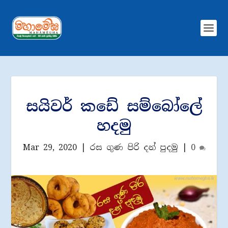
සයිවර් කඩේ සම්බෝලේ
හදමු
Mar 29, 2020
|
රස ගුණ පිරි දන් පුදමු
|
0