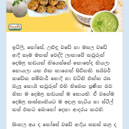
ඉට්ලි, තෝසේ, උළුඳු වඩේ හා මසල වඩේ
ආදී කෑම මතක් වෙද්දි ලංකාවේ කවුරුත්
දෙමළ කඩයක් තියෙන්නේ කොහේද කියලා
හොයලා යන එක කාගෙත් සිරිතකි. සයිවර්
කඩේක සම්බාර් හොදි හා චට්නි එක්ක රස
බැලූ කොයි කවුරුත් එහි තිබෙන ප්‍රණීත බව
නිසා ම දෙමළ කඩයක් ම සොයති. ඒ වගේම
දෙමළ සංස්කෘතියට ම අදාළ තැටිය හා ස්ටීල්
කප් එකට බොහෝ දෙනා ආදරය කරති.
සිංහල අය ද තෝසේ වඩේ ආදිය සකස් කළ ද