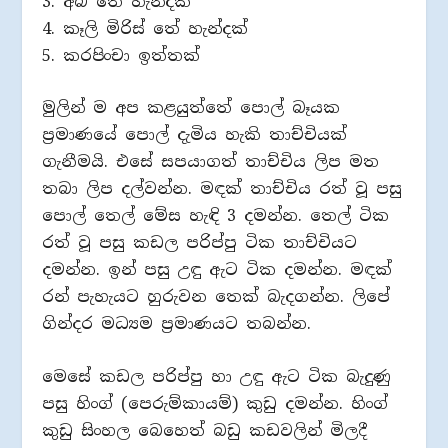
3. අබ තේ හැන්දක්
4. කෑලි මිරිස් තේ හැන්දක්
5. කරපිංචා ඉත්තක්
මුලින් ම අප කළයුත්තේ පොල් බෑයක
ප්‍රමාණයේ පොල් දැමිය හැකි තාච්චියක්
ගැනීමයි. එසේ සපයාගත් තාච්චිය ලිප මත
තබා ලිප දල්වන්න. මඳක් තාච්චිය රත් වූ පසු
පොල් තෙල් මේස හැඳි 3 දමන්න. තෙල් ටික
රත් වූ පසු කඩල පරිප්පු ටික තාච්චියට
දමන්න. ඉන් පසු උඳු ඇට ටික දමන්න. මඳක්
රන් පැහැයට හුරුවන තෙක් බැදගන්න. ලිපේ
ගින්දර මධ්‍යම ප්‍රමාණයට තබන්න.
මෙසේ කඩල පරිප්පු හා උඳු ඇට ටික බැදුණු
පසු හිංග් (පෙරුම්කායම්) කුඩු දමන්න. හිංග්
කුඩු සිංහල බෙහෙත් බඩු කඩවලින් මිලදී