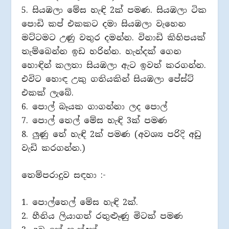
5. සියඹලා මේස හැඳි 2ක් පමණ. සියඹලා ටික
පොඩි කප් එකකට දමා සියඹලා වැහෙන
මට්ටමට උණු වතුර දමන්න. විනාඩි කිහිපයක්
තැම්බෙන්න ඉඩ හරින්න. හැන්දක් ගෙන
හොඳින් කලතා සියඹලා ඇට ඉවත් කරගන්න.
එවිට හොඳ උකු ගතියකින් සියඹලා පේස්ට්
එකක් ලැබේ.
6. පොල් බෑයක ගාගන්නා ලද පොල්
7. පොල් තෙල් මේස හැඳි 3ක් පමණ
8. ලුණු තේ හැඳි 2ක් පමණ (අවශ්‍ය පරිදි අඩු
වැඩි කරගන්න.)
තෙම්පරාදුව සඳහා :-
1. පොල්තෙල් මේස හැඳි 2ක්.
2. හීනිය ලියාගත් රතුළුෑණු මිටක් පමණ