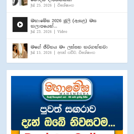
Jul 25, 2026
|
විශේෂාංග
මහාමේඝ 2026 ජූලි (​ඇසළ) මස
කලාපයෙන්…
Jul 23, 2026
|
Video
මගේ ජීවිතය මං ලස්සන කරගන්නවා
Jul 15, 2026
|
අහස් ගව්ව
,
විශේෂාංග