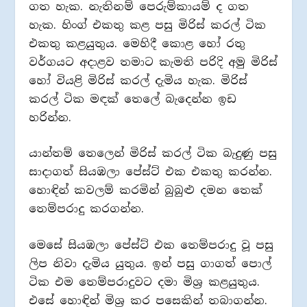
ගත හැක. නැතිනම් පෙරුම්කායම් ද ගත
හැක. හිංග් එකතු කළ පසු මිරිස් කරල් ටික
එකතු කළයුතුය. මෙහිදී කොළ හෝ රතු
වර්ගයට අදාළව තමාට කැමති පරිදි අමු මිරිස්
හෝ වියළි මිරිස් කරල් දැමිය හැක. මිරිස්
කරල් ටික මඳක් තෙලේ බැදෙන්න ඉඩ
හරින්න.
යාන්තම් තෙලෙන් මිරිස් කරල් ටික බැදුණු පසු
සාදාගත් සියඹලා පේස්ට් එක එකතු කරන්න.
හොඳින් කවලම් කරමින් බුබුළු දමන තෙක්
තෙම්පරාදු කරගන්න.
මෙසේ සියඹලා පේස්ට් එක තෙම්පරාදු වූ පසු
ලිප නිවා දැමිය යුතුය. ඉන් පසු ගාගත් පොල්
ටික එම තෙම්පරාදුවට දමා මිශ්‍ර කළයුතුය.
එසේ හොඳින් මිශ්‍ර කර පසෙකින් තබාගන්න.