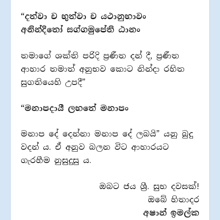
“දත්වා ච භුත්වා ච යථානුභාවං
අනින්දිතෝ සග්ගමුපේති ඨානං
තමාගේ ශක්ති පරිදි ප්‍රණීත දන් දී, ප්‍රණීත
ආහාර තමාත් අනුභව කොට නින්දා රහිත
සුගතියෙහි උපදී”
“මනාපදායී ලභතේ මනාපං
මනාප දේ දෙන්නා මනාප දේ ලබයි” යනු බුදු
වදන් ය. ඒ අනුව බලන විට ආහාරයට
ගැරහීම නුසුදුසු ය.
ඔබට ජය ශ්‍රී. සුභ දවසක්!
ඔබේ හිතාදර
අෂාන් ඉමල්ක