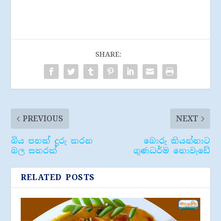
SHARE:
PREVIOUS
NEXT
බිය පහක් දුරු කරන
බොරු කියන්නාට
බල සතරක්
ගුණධර්ම නොවැඩේ
RELATED POSTS