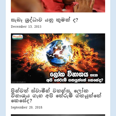
සැබෑ ශ්‍රද්ධාව යනු කුමක් ද?
December 13, 2015
පින්වත් ස්වාමීන් වහන්ස, ලෝක
විනාශය ගැන අපි තේරුම් ගතයුත්තේ
කෙසේද?
September 20, 2018