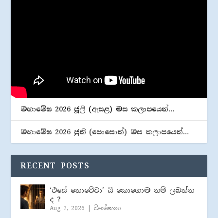
මහාමේඝ 2026 ජූලි (​ඇසළ) මස කලාපයෙන්…
මහාමේඝ 2026 ජුනි (​පොසොන්) මස කලාපයෙන්…
RECENT POSTS
‘එසේ නොවේවා’ යි කොහොම නම් ලබන්න
ද ?
Aug 2, 2026
|
විශේෂාංග