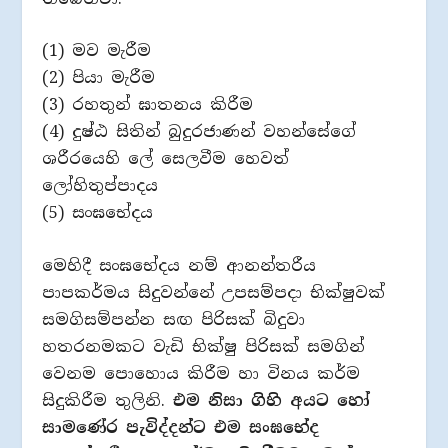
(1) මව මැරීම
(2) පියා මැරීම
(3) රහතුන් ඝාතනය කිරීම
(4) දුෂ්ඨ සිතින් බුදුරජාණන් වහන්සේගේ
ශරීරයෙහි ලේ සෙලවීම හෙවත්
ලෝහිතුප්පාදය
(5) සංඝභේදය
මෙහිදී සංඝභේදය නම් ආනන්තරීය
පාපකර්මය සිදුවන්නේ උපසම්පදා භික්ෂුවක්
සමගිසම්පන්න සඟ පිරිසක් බිදුවා
හතරනමකට වැඩි භික්ෂු පිරිසක් සමගින්
වෙනම පොහොය කිරීම හා විනය කර්ම
සිදුකිරීම තුලිනි.
එම නිසා ගිහි අයට හෝ
සාමණේර පැවිද්දන්ට එම සංඝභේද