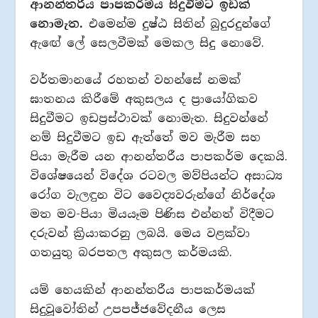
ආනන්තරීය පාපකර්මය සිදුවීමට ඉඩක්
නොමැත.
එමෙන්ම දුෂ්ඨ සිතින් බුදුරදුන්ගේ
ඇඟේ ලේ සෙලවීමක් මෙකල සිදු නොවේ.
වර්තමානයේ රහතන් වහන්සේ නමක්
ඝාතනය කිරීමේ අකුසලය ද ප්‍රායෝගිකව
සිදුවීමට ඉඩප්‍රස්ථාවක් නොමැත. සිදුවන්නේ
නම් සිදුවීමට ඉඩ ඇත්තේ මව මැරීම සහ
පියා මැරීම යන ආනන්තරීය පාපකර්ම දෙකයි.
විශේෂයෙන් විදේශ රටවල මව්පියන්ට අසාධ්‍ය
රෝග වැලඳුන විට වෛද්‍යවරුන්ගේ නිර්දේශ
මත මව-පියා මියයෑම පිණිස එන්නත් විදීමට
දරුවන් ක්‍රියාකරනු ලබයි. මෙය වළක්වා
ගතයුතු බරපතල අකුසල කර්මයකි.
යම් හෙයකින් ආනන්තරීය පාපකර්මයක්
සිදුවූවෝතින් උපපජ්ජවේදනීය ලෙස