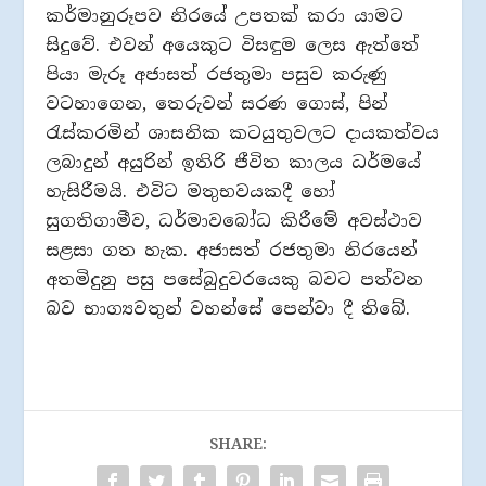
කර්මානුරූපව නිරයේ උපතක් කරා යාමට
සිදුවේ. එවන් අයෙකුට විසඳුම ලෙස ඇත්තේ
පියා මැරූ අජාසත් රජතුමා පසුව කරුණු
වටහාගෙන, තෙරුවන් සරණ ගොස්, පින්
රැස්කරමින් ශාසනික කටයුතුවලට දායකත්වය
ලබාදුන් අයුරින් ඉතිරි ජීවිත කාලය ධර්මයේ
හැසිරීමයි. එවිට මතුභවයකදී හෝ
සුගතිගාමීව, ධර්මාවබෝධ කිරීමේ අවස්ථාව
සළසා ගත හැක. අජාසත් රජතුමා නිරයෙන්
අතමිදුනු පසු පසේබුදුවරයෙකු බවට පත්වන
බව භාග්‍යවතුන් වහන්සේ පෙන්වා දී තිබේ.
SHARE: