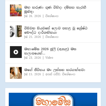
මහ කරුණා ගුණ විහිදා දම්සක කැරකී
මුනිඳා
Jul 26, 2026
|
විශේෂාංග
විසිවන සියවසේ ලොව පහළ වූ ශ්‍රේෂ්ඨ
බෞද්ධ දාර්ශනිකයා
Jul 25, 2026
|
විශේෂාංග
මහාමේඝ 2026 ජූලි (​ඇසළ) මස
කලාපයෙන්…
Jul 23, 2026
|
Video
මගේ ජීවිතය මං ලස්සන කරගන්නවා
Jul 15, 2026
|
අහස් ගව්ව
,
විශේෂාංග