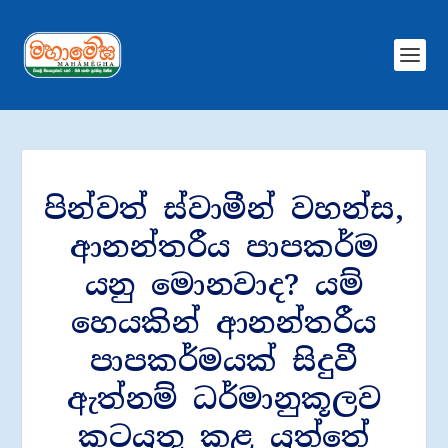
පින්වත් ස්වාමීන් වහන්ස,
ආනන්තරීය පාපකර්ම
යනු මොනවාද? යම්
හෙයකින් ආනන්තරීය
පාපකර්මයක් සිදුවී
ඇත්නම් ධර්මානුකූලව
කටයුතු කළ යුත්තේ