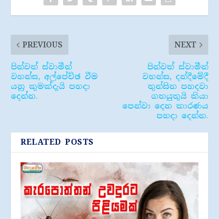
PREVIOUS
NEXT
පින්වත් ස්වාමීන්
පින්වත් ස්වාමීන්
වහන්ස, අල්පේච්ඡ වීම
වහන්ස, දන්දීමේදී
යනු කුමක්දැයි පහදා
තුන්සිත පහදවා
දෙන්න.
ගතයුතුයි කියා
පෙන්වා දෙන කාරණය
පහදා දෙන්න.
RELATED POSTS