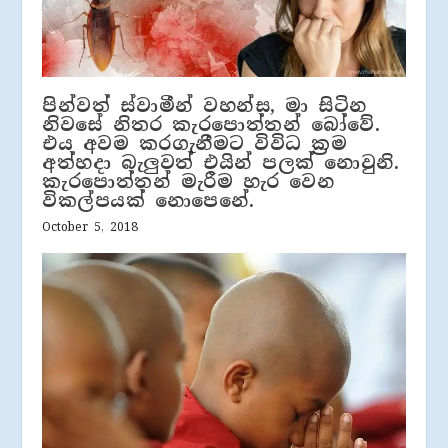
පින්වත් ස්වාමීන් වහන්ස, මා සිටින
නිවසේ නිතර කැරපොත්තන් බෝවේ.
එය අවම කරගැනීමට විවිධ ක්‍රම
අත්හදා බැලුවත් එයින් පලක් නොවුනි.
කැරපොත්තන් මැරීම හැර වෙන
විකල්පයක් නොපෙනේ.
October 5, 2018