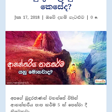
කෙසේද?
Jun 17, 2018
|
ඔබේ දහම් ගැටළුව
|
0
අපගේ බුදුරජාණන් වහන්සේ විසින්
ආනන්තරීය පාප කර්ම 5 ක් පෙන්වා දී
තිබෙනවා.