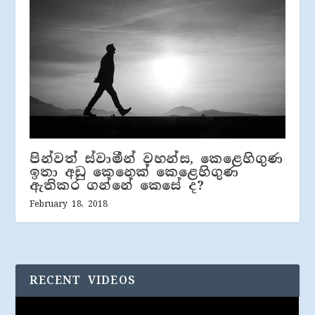
පින්වත් ස්වාමීන් වහන්ස, කෙළෙහිගුණ
ඉතා අඩු කෙනෙක් කෙළෙහිගුණ
ඇතිකර ගන්නේ කෙසේ ද?
February 18, 2018
RECENT VIDEOS