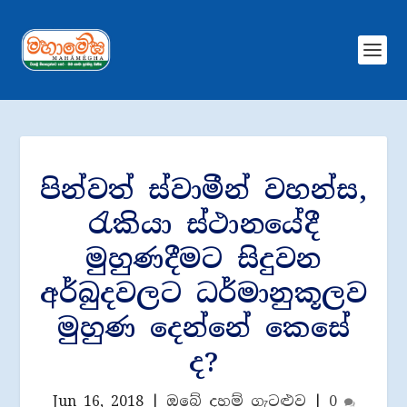
පින්වත් ස්වාමීන් වහන්ස,
රැකියා ස්ථානයේදී
මුහුණදීමට සිදුවන
අර්බුදවලට ධර්මානුකූලව
මුහුණ දෙන්නේ කෙසේ
ද?
Jun 16, 2018
|
ඔබේ දහම් ගැටළුව
|
0