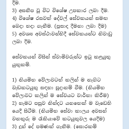
දීම.
3) අසනීප වූ විට විශේෂ උපකාර ලබා දීම.
4) විශේෂ රසවත් දේවල් සේවකයන් සමඟ
බෙදා හදා ගැනීම. (ප්‍රසාද දීමනා ලබා දීම)
5) අවශ්‍ය අවස්ථාවන්හිදී සේවකයන්ට නිවාඩු
ලබා දීම.
සේවකයන් විසින් ස්වාමිවරුන්ට ඉටු කළයුතු
යුතුකම්.
1) නියමිත වේලාවටත් කලින් ම නැගිට
වැඩකටයුතු සඳහා සූදානම් වීම. (නියමිත
වේලාවට කලින් ම සේවයට වාර්තා කිරීම)
2) හැමට පසුව නින්දට යනතෙක් ම වැඩෙහි
යෙදී සිටීම. (නියමිත සේවා කාලය අවසන්
වනතුරු ම රැකියාවේ කටයුතුවල යෙදීම)
3) දුන් දේ පමණක් ගැනීම. (සොරකම්