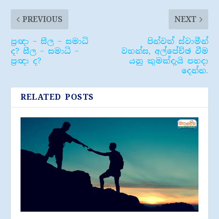
PREVIOUS
NEXT
ප්‍රඥා – සීල – සමාධි
පින්වත් ස්වාමීන්
ද? සීල – සමාධි –
වහන්ස, අල්පේච්ඡ වීම
ප්‍රඥා ද?
යනු කුමක්දැයි පහදා
දෙන්න.
RELATED POSTS