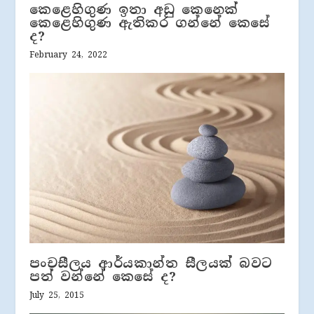
කෙළෙහිගුණ ඉතා අඩු කෙනෙක්
කෙළෙහිගුණ ඇතිකර ගන්නේ කෙසේ
ද?
February 24, 2022
පංචසීලය ආර්යකාන්ත සීලයක් බවට
පත් වන්නේ කෙසේ ද?
July 25, 2015