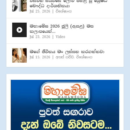
විසිවන සියවසේ ලොව පහළ වූ ශ්‍රේෂ්ඨ
බෞද්ධ දාර්ශනිකයා
Jul 25, 2026
|
විශේෂාංග
මහාමේඝ 2026 ජූලි (​ඇසළ) මස
කලාපයෙන්…
Jul 23, 2026
|
Video
මගේ ජීවිතය මං ලස්සන කරගන්නවා
Jul 15, 2026
|
අහස් ගව්ව
,
විශේෂාංග