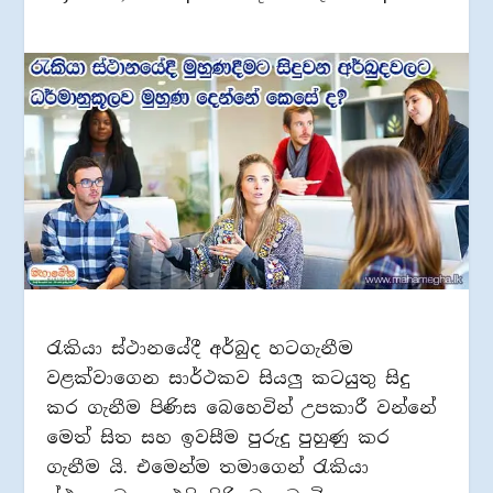
රැකියා ස්ථානයේදී අර්බුද හටගැනීම
වළක්වාගෙන සාර්ථකව සියලු කටයුතු සිදු
කර ගැනීම පිණිස බෙහෙවින් උපකාරී වන්නේ
මෙත් සිත සහ ඉවසීම පුරුදු පුහුණු කර
ගැනීම යි. එමෙන්ම තමාගෙන් රැකියා