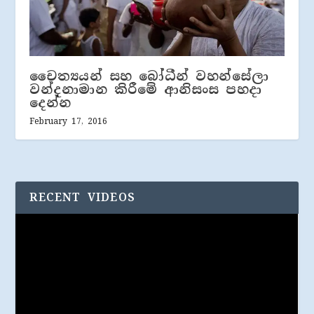
චෛත්‍යයන් සහ බෝධීන් වහන්සේලා
වන්දනාමාන කිරීමේ ආනිසංස පහදා
දෙන්න
February 17, 2016
RECENT VIDEOS