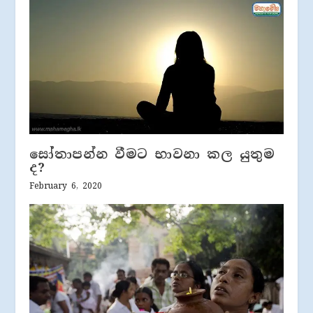
සෝතාපන්න වීමට භාවනා කල යුතුම
ද?
February 6, 2020