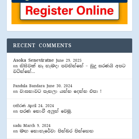
RECENT COMMENTS
Asoka Seneviratne
June 29, 2025
කිසිවක් නෑ හැමදා පවතින්නේ – බුදු සරණයි අපට
on
වටින්නේ…
Pandula Bandara
June 30, 2024
වාසනාවට පැනලා යන්න දෙන්න එපා !
on
පතිරණ
April 24, 2024
පරණ නොවී අලුත් වෙමු.
on
sadu
March 9, 2024
මඟ නොහැරේවා පින්බර පින්කෙත
on