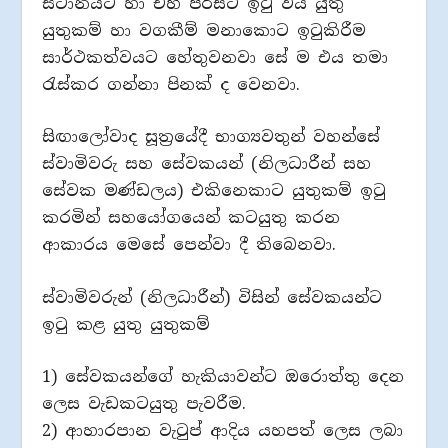
ස්ථානයට හා එහි පිරිසට ඉටු විය යුතු
යුතුකම් හා වගකීම් මනාකොට ඉටුකිරීම
සාර්ථකත්වයට හේතුවනවා සේ ම එය තමා
රැස්කර ගන්නා පිනක් ද වෙනවා.
සිඟාලෝවාද සූත්‍රයේදී භාග්‍යවතුන් වහන්සේ
ස්වාමිවරු සහ සේවකයන් (නිලධාරීන් සහ
සේවක මණ්ඩලය) එකිනෙකාට යුතුකම් ඉටු
කරමින් සහයෝගයෙන් කටයුතු කරන
ආකාරය මෙසේ පෙන්වා දී තිබෙනවා.
ස්වාමිවරුන් (නිලධාරීන්) විසින් සේවකයන්ට
ඉටු කළ යුතු යුතුකම්
1) සේවකයන්ගේ හැකියාවන්ට ඔරොත්තු දෙන
ලෙස වැඩකටයුතු පැවරීම.
2) ආහාරපාන වැටුප් ආදිය යහපත් ලෙස ලබා