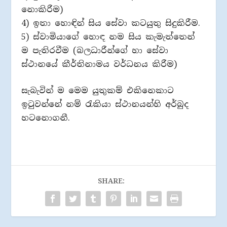
නොකිරීම)
4) ඉතා හොඳින් සිය සේවා කටයුතු සිදුකිරීම.
5) ස්වාමියාගේ හොඳ නම සිය කැමැත්තෙන්
ම පැතිරවීම (බලධාරීන්ගේ හා සේවා
ස්ථානයේ කීර්තිනාමය වර්ධනය කිරීම)
සැබැවින් ම මෙම යුතුකම් එකිනෙකාට
ඉටුවන්නේ නම් රැකියා ස්ථානයන්හි අර්බුද
හටනොගනී.
SHARE: