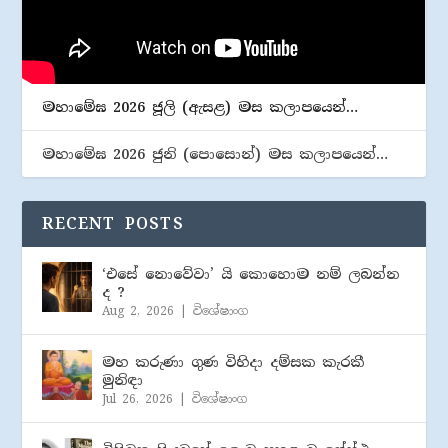
මහාමේඝ 2026 ජූලි (​ඇසළ) මස කලාපයෙන්…
මහාමේඝ 2026 ජුනි (​පොසොන්) මස කලාපයෙන්…
RECENT POSTS
‘එසේ නොවේවා’ යි කොහොම නම් ලබන්න
ද ?
Aug 2, 2026
|
විශේෂාංග
මහ කරුණා ගුණ විහිදා දම්සක කැරකී
මුනිඳා
Jul 26, 2026
|
විශේෂාංග