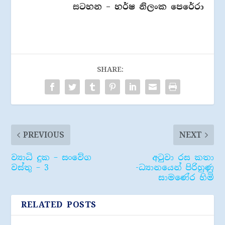
සටහන – හර්ෂ නිලංක පෙරේරා
SHARE:
PREVIOUS
NEXT
ව්‍යාධි දුක – සංවේග
අටුවා රස කතා
වස්තු – 3
-ධ්‍යානයෙන් පිරිහුණු
සාමණේර හිමි
RELATED POSTS