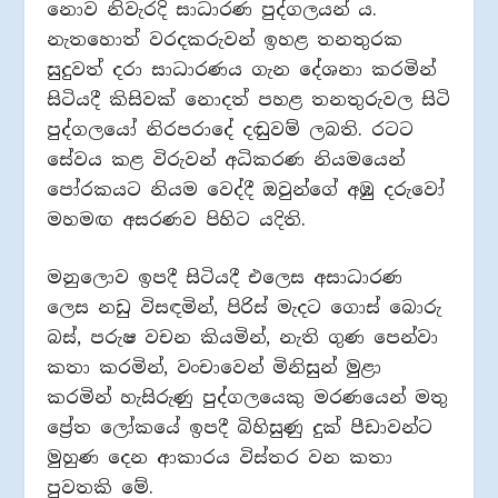
නොව නිවැරදි සාධාරණ පුද්ගලයන් ය.
නැතහොත් වරදකරුවන් ඉහළ තනතුරක
සුදුවත් දරා සාධාරණය ගැන දේශනා කරමින්
සිටියදී කිසිවක් නොදත් පහළ තනතුරුවල සිටි
පුද්ගලයෝ නිරපරාදේ දඬුවම් ලබති. රටට
සේවය කළ විරුවන් අධිකරණ නියමයෙන්
පෝරකයට නියම වෙද්දී ඔවුන්ගේ අඹු දරුවෝ
මහමඟ අසරණව පිහිට යදිති.
මනුලොව ඉපදී සිටියදී එලෙස අසාධාරණ
ලෙස නඩු විසඳමින්, පිරිස් මැදට ගොස් බොරු
බස්, පරුෂ වචන කියමින්, නැති ගුණ පෙන්වා
කතා කරමින්, වංචාවෙන් මිනිසුන් මුළා
කරමින් හැසිරුණු පුද්ගලයෙකු මරණයෙන් මතු
ප්‍රේත ලෝකයේ ඉපදී බිහිසුණු දුක් පීඩාවන්ට
මුහුණ දෙන ආකාරය විස්තර වන කතා
පුවතකි මේ.