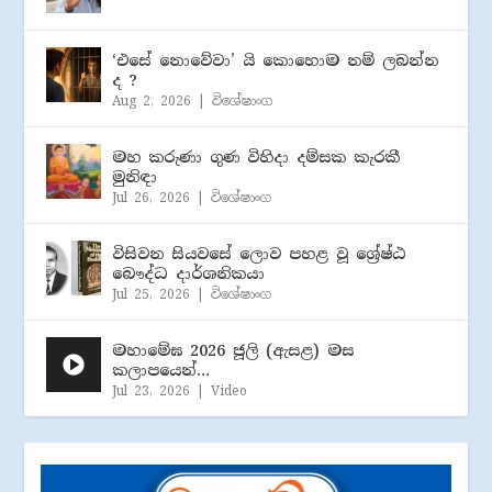
‘එසේ නොවේවා’ යි කොහොම නම් ලබන්න
ද ?
Aug 2, 2026
|
විශේෂාංග
මහ කරුණා ගුණ විහිදා දම්සක කැරකී
මුනිඳා
Jul 26, 2026
|
විශේෂාංග
විසිවන සියවසේ ලොව පහළ වූ ශ්‍රේෂ්ඨ
බෞද්ධ දාර්ශනිකයා
Jul 25, 2026
|
විශේෂාංග
මහාමේඝ 2026 ජූලි (​ඇසළ) මස
කලාපයෙන්…
Jul 23, 2026
|
Video