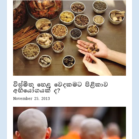
විස්මිත හෙළ වෙදකමට පිළිකාව
අභියෝගයක් ද?
November 25, 2013