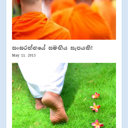
සංඝරත්නයේ සමඟිය සැපයකි!
May 11, 2015