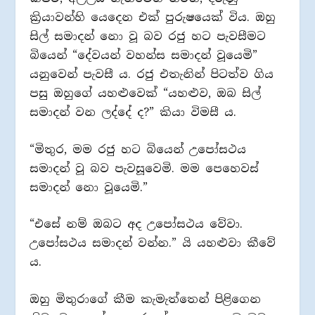
ක්‍රියාවන්හි යෙදෙන එක් පුරුෂයෙක් විය. ඔහු
සිල් සමාදන් නො වූ බව රජු හට පැවසීමට
බියෙන් “දේවයන් වහන්ස සමාදන් වූයෙමි”
යනුවෙන් පැවසී ය. රජු එතැනින් පිටත්ව ගිය
පසු ඔහුගේ යහළුවෙක් “යහළුව, ඔබ සිල්
සමාදන් වන ලද්දේ ද?” කියා විමසී ය.
“මිතුර, මම රජු හට බියෙන් උපෝසථය
සමාදන් වූ බව පැවසූවෙමි. මම පෙහෙවස්
සමාදන් නො වූයෙමි.”
“එසේ නම් ඔබට අද උපෝසථය වේවා.
උපෝසථය සමාදන් වන්න.” යි යහළුවා කීවේ
ය.
ඔහු මිතුරාගේ කීම කැමැත්තෙන් පිළිගෙන