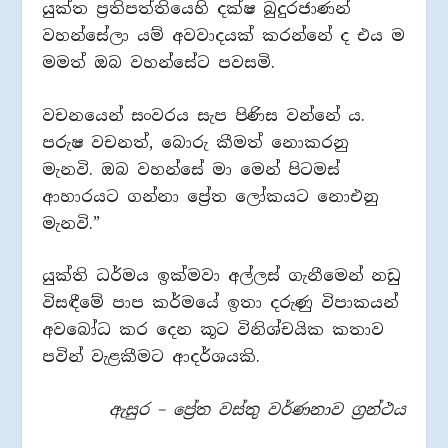
යුක්ත ප්‍රතිපත්තියෙහි දක්ෂ බුදුරජාණන්
වහන්සේලා යම් අවවාදයක් කරන්නේ ද එය ම
මමත් ඔබ වහන්සේට පවසමි.
වචනයෙන් සංවරය සැප පිණිස වන්නේ ය.
පරුෂ වචනත්, බොරු කීමත් නොකරනු
මැනවි. ඔබ වහන්සේ මා මෙන් පිටමස්
ආහාරයට ගන්නා ප්‍රේත ලෝකයට නොඑනු
මැනවි.”
යුක්ති ධර්මය ඉක්මවා අල්ලස් ගැනීමෙන් නඩු
විසඳීමේ පාප කර්මයේ ඉතා දරුණු විපාකයන්
අවබෝධ කර දෙන කූට විනිශ්චයික කතාව
පවින් වැළකීමට ආදර්ශයකි.
ඇසුර – ප්‍රේත වස්තු වර්ණනාව ග්‍රන්ථය