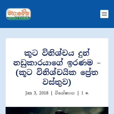
කූට විනිශ්චය දුන්
නඩුකාරයාගේ ඉරණම –
(කූට විනිශ්චයික ප්‍රේත
වස්තුව)
Jan 3, 2018
|
විශේෂාංග
|
1