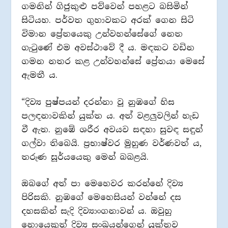
ගමනින් ගිජුකුළු පව්වෙන් පහළට බසිමින්
සිටියහ. පර්වත ගුහාවකට අරක් ගෙන සිටි
විමාන ප්‍රේතයෙකු උන්වහන්සේගේ නෙත
ගැටුණේ එම අවස්ථාවේ දී ය. මඳකට වඩින
ගමන නතර කළ උන්වහන්සේ ප්‍රේතයා මෙසේ
ඇමතී ය.
“දිව්‍ය පුෂ්පයන් දරන්නා වූ නුඹගේ හිස
පලඳනාවකින් යුක්ත ය. අත් වළලුවලින් හැඩ
වී ඇත. නුඹේ ශරීර අවයව සඳහා සුවඳ සඳුන්
ගල්වා තිබෙයි. ප්‍රභාෂ්වර මුහුණ වර්ණවත් ය,
තරුණ සූර්යයෙකු මෙන් බබළයි.
ඔබගේ අත් පා මෙහෙවර කරන්නේ දිව්‍ය
පිරිසකි. නුඹගේ මෙහෙසියන් වන්නේ දස
දහසකින් සැදි දිව්‍යාංගනාවන් ය. ඔවුහු
නොයෙකුත් දිව්‍ය සංඛයන්ගෙන් යුක්තව