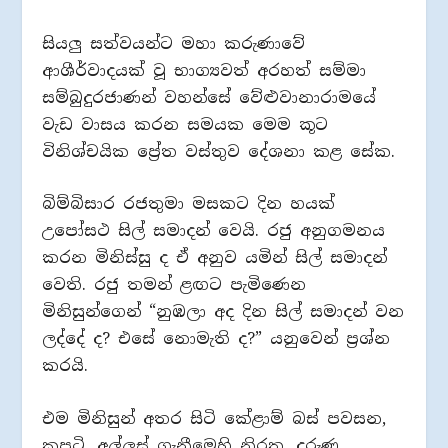
සියලු සත්වයන්ට මහා කරුණාවේ
ආශීර්වාදයක් වූ භාග්‍යවත් අරහත් සම්මා
සම්බුදුරජාණන් වහන්සේ වේළුවානාරාමයේ
වැඩ වාසය කරන සමයක මෙම කූට
විනිශ්චයික ප්‍රේත වස්තුව දේශනා කළ සේක.
බිම්බිසාර රජතුමා මසකට දින හයක්
උපෝසථ සිල් සමාදන් වෙයි. රජු අනුගමනය
කරන මිනිස්සු ද ඒ අනුව යමින් සිල් සමාදන්
වෙති. රජු තමන් ළඟට පැමිණෙන
මිනිසුන්ගෙන් “නුඹලා අද දින සිල් සමාදන් වන
ලද්දේ ද? එසේ නොමැති ද?” යනුවෙන් ප්‍රශ්න
කරයි.
එම මිනිසුන් අතර සිටි කේළාම් බස් පවසන,
කපටි, අල්ලස් ගැනීමෙහි නිරත, දරුණු