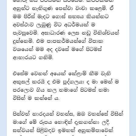
බොරු බස් පවසමින් සිටියෙමි. කපටිකමින්
අනුන්ට නැතිගුණ පෙන්වා වංචා කළෙමි. ඒ
මම පිරිස් මැදට ගොස් සත්‍යය කියන්නට
අවස්ථාව ලැබුණු විට අධර්මයක් ම
පැවසුවෙමි. අසාධාරණ ලෙස නඩු විනිශ්චයන්
දුන්නෙමි. එම පාපකර්මයන්ගේ විපාක
වශයෙන් මම අද දවසේ මගේ පිටමස්
ආහාරයට ගනිමි.
එසේම වෙනත් අයෙක් කේළාම් කීම වැනි
අකුසල් කරයි ද එම පුද්ගලයා ද මා මෙන් ම
පරලොව ගිය කල තමාගේ පිටමස් තමා
විසින් ම කන්නේ ය.
පින්වත් නාරදයන් වහන්ස, ඔබ වහන්සේ විසින්
මාගේ මේ රූපය හොඳින් දැකගන්නා ලදී.
සත්වයන් පිළිබඳව ඉමහත් අනුකම්පාවෙන්