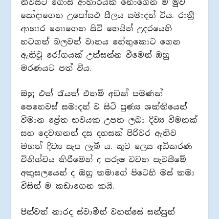
නිවසට ගොස් ආහාරයක් නොගෙන ම මුව
සෝදාගෙන උපෝසථ සීලය සමාදන් විය. රාත්‍රී
ආහාර නොගෙන සිටි හෙයින් උදරයෙහි
හටගත් බලවත් වාතය හේතුකොට ගෙන
ඇතිවූ රෝගයක් උත්සන්න වීමෙන් ඔහු
මරණයට පත් විය.
ඔහු එක් රැයක් එනම් අඩක් පමණක්
පෙහෙවස් සමාදන් ව සිටි පුණ්‍ය ශක්තියෙන්
විමාන ප්‍රේත භවයක උපත ලබා දිව්‍ය විමනක්
සහ දෙවඟනන් දස දහසක් පිරිවර ඇතිව
මහත් දිව්‍ය සැප ලැබී ය. කූට ලෙස අධිකරණ
විනිශ්චය කිරීමෙන් ද පරුෂ වචන පැවසීමේ
අකුසලයෙන් ද ඔහු තමාගේ පිටෙහි මස් තමා
විසින් ම කඩාගෙන කයි.
පින්වත් නාරද ස්වාමීන් වහන්සේ සන්සුන්