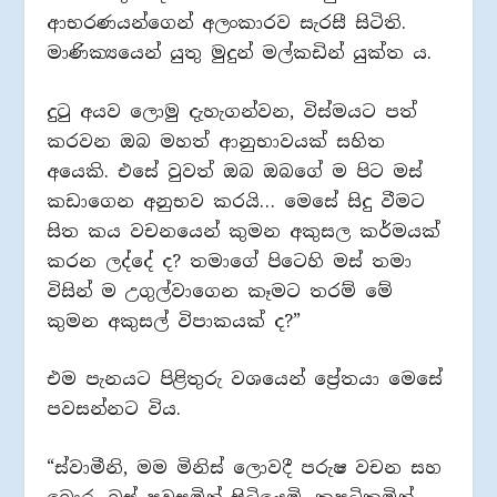
ආභරණයන්ගෙන් අලංකාරව සැරසී සිටිති.
මාණික්‍යයෙන් යුතු මුදුන් මල්කඩින් යුක්ත ය.
දුටු අයව ලොමු දැහැගන්වන, විස්මයට පත්
කරවන ඔබ මහත් ආනුභාවයක් සහිත
අයෙකි. එසේ වුවත් ඔබ ඔබගේ ම පිට මස්
කඩාගෙන අනුභව කරයි… මෙසේ සිදු වීමට
සිත කය වචනයෙන් කුමන අකුසල කර්මයක්
කරන ලද්දේ ද? තමාගේ පිටෙහි මස් තමා
විසින් ම උගුල්වාගෙන කෑමට තරම් මේ
කුමන අකුසල් විපාකයක් ද?”
එම පැනයට පිළිතුරු වශයෙන් ප්‍රේතයා මෙසේ
පවසන්නට විය.
“ස්වාමීනි, මම මිනිස් ලොවදී පරුෂ වචන සහ