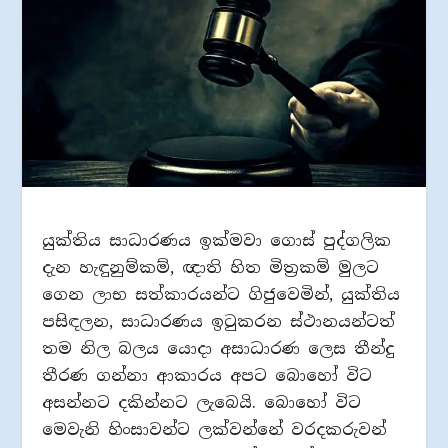
යුක්තිය සාධාරණය ඉක්මවා ගොස් පුද්ගලික
දැන හැඳුනුම්කම්, ඥාති හිත මිත්‍රකම් මුලට
ගෙන ලාභ සත්කාරයන්ට ගිජුවෙමින්, යුක්තිය
පසිඳලන, සාධාරණය ඉටුකරන ස්ථානයන්ටත්
තම නිල බලය යොදා අසාධාරණ ලෙස තීන්දු
තීරණ ගන්නා ආකාරය අපට බොහෝ විට
අසන්නට දකින්නට ලැබෙයි. බොහෝ විට
මෙවැනි හිංසාවන්ට ලක්වන්නේ වරදකරුවන්