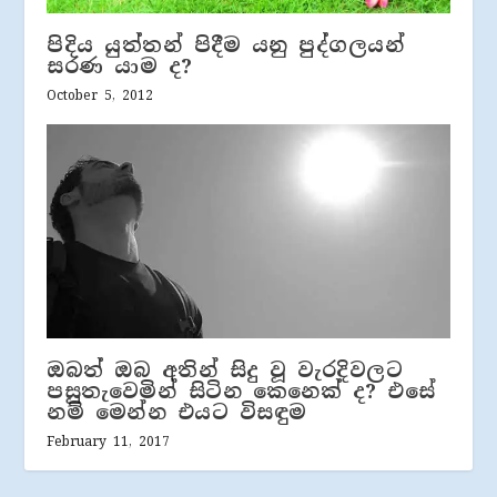
පිදිය යුත්තන් පිදීම යනු පුද්ගලයන්
සරණ යාම ද?
October 5, 2012
ඔබත් ඔබ අතින් සිදු වූ වැරදිවලට
පසුතැවෙමින් සිටින කෙනෙක් ද? එසේ
නම් මෙන්න එයට විසඳුම
February 11, 2017