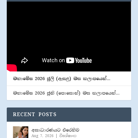
මහාමේඝ 2026 ජූලි (​ඇසළ) මස කලාපයෙන්…
මහාමේඝ 2026 ජුනි (​පොසොන්) මස කලාපයෙන්…
RECENT POSTS
අසාධාරණයට එරෙහිව
Aug 7, 2026
|
විශේෂාංග