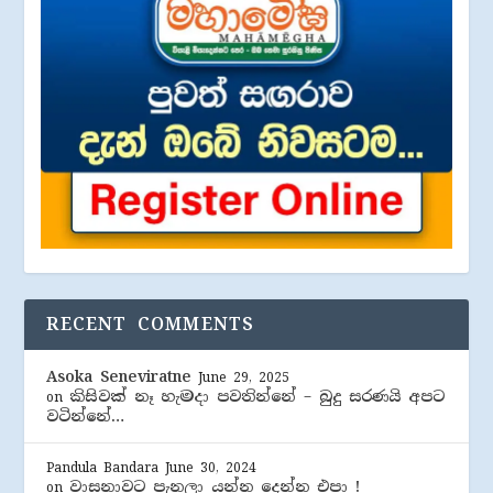
RECENT COMMENTS
Asoka Seneviratne
June 29, 2025
කිසිවක් නෑ හැමදා පවතින්නේ – බුදු සරණයි අපට
on
වටින්නේ…
Pandula Bandara
June 30, 2024
වාසනාවට පැනලා යන්න දෙන්න එපා !
on