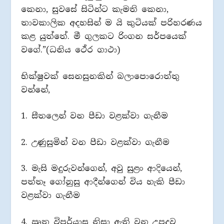
කෙනා, සුවසේ සිටින්ට කැමති කෙනා,
තාවකාලික අදහසින් ම යි කුටියක් පරිහරණය
කළ යුත්තේ. මී ගුලකට රිංගන සර්පයෙක්
වගේ.”(ධනිය ථේර ගාථා)
භික්ෂුවක් සෙනසුනකින් බලාපොරොත්තු
වන්නේ,
1. සීතලෙන් වන පීඩා වළක්වා ගැනීම
2. උණුසුමින් වන පීඩා වළක්වා ගැනීම
3. මැසි මදුරුවන්ගෙන්, අවු සුළං ආදියෙන්,
පත්තෑ ගෝනුසු ආදීන්ගෙන් විය හැකි පීඩා
වළක්වා ගැනීම
4. ඍතු විපර්යාස නිසා ඇති වන උපද්‍රව