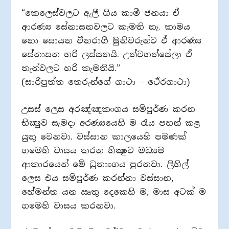
“කෙලෙස්වලට ඇලී ගිය කාමී ජනයා ඒ
ආරණ්‍ය සේනාසනවලට කැමති නෑ. කාමය
නො සොයන වීතරාගී මුනිවරුන්ට ඒ ආරණ්‍ය
සේනාසන හරි ලස්සනයි. උන්වහන්සේලා ඒ
තැන්වලට හරි කැමතියි.”
(සාරිපුත්ත තෙරුන්ගේ ගාථා – ථේරගාථා)
උසස් ලෙස අරඤ්ඤකංගය සම්පූර්ණ කරන
භික්‍ෂුව සැමදා අරණ්‍යයෙහි ම රැය පහන් කළ
යුතු වෙනවා. වස්සාන කාලයෙහි පමණක්
ගමෙහි වාසය කරන භික්‍ෂුව මධ්‍යම
ආකාරයෙන් මේ ධුතාංගය පුරනවා. ලිහිල්
ලෙස එය සම්පූර්ණ කරන්නා වස්සාන,
හේමන්ත යන ඍතු දෙකෙහි ම, මාස අටක් ම
ගමෙහි වාසය කරනවා.