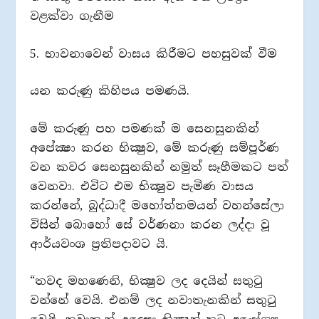
වළක්වා ගැනීම
5. භාවනාවෙන් වාසය කිරීමට පහසුවක් වීම
යන කරුණු කිහිපය පමණයි.
මේ කරුණු පහ පමණක් ම සෙනසුනකින්
අපේක්‍ෂා කරන භික්‍ෂුව, මේ කරුණු සම්පූර්ණ
වන කවර සෙනසුනකින් නමුත් සෑහීමකට පත්
වෙනවා. එවිට එම භික්‍ෂුව පැමිණ වාසය
කරන්නේ, බුද්ධාදී මහෝත්තමයන් වහන්සේලා
විසින් බොහෝ සේ වර්ණනා කරන ලද්දා වූ
ආර්යවංශ ප්‍රතිපදාවට යි.
“තවද මහණෙනි, භික්‍ෂුව ලද දෙයින් සතුටු
වන්නේ වෙයි. එනම් ලද නවාතැනකින් සතුටු