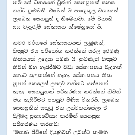
තමාගේ ධනයෙන් වුණත් සෙනසුනක් සකසා
ගන්ට පුළුවනි. එමෙන් ම පාංශුකූල වශයෙන්
ලැබෙන සෙනසුන් ද තිබෙනවා. මේ වනාහි
සය වැදෑරුම් සේනාසන ක්ෂේත්‍රයෝ යි.
කවර වර්ගයේ සේනාසනයක් ලැබුණත්,
භික්‍ෂුව එය පරිභෝග කරන්නේ සරල අරමුණු
කිහිපයක් උදෙසා පමණ යි. නුවණැති භික්‍ෂුව
නිවන් මහ හැසිරීමට වඩා සේනාසනය වැදගත්
කොට සලකන්නේ නැහැ. සේනාසනය නිසා
නූපන් කෙලෙස් උපදවාගන්නට යන්නෙත්
නැහැ. සෙනසුනක් පරිහරණය කරන්නේ නිවන්
මග හැසිරීමට පහසුව පිණිස විතරයි. ලැබෙන
සෙනසුනින් සතුටු වන උන්වහන්සේලා ඒ
පිළිබඳ ප්‍රත්‍යවේක්‍ෂා කරමින් සෙනසුන
පරිහරණය කරනවා.
“මහණ ජීවිතේ දියුණුවක් ලබන්ට කැමති