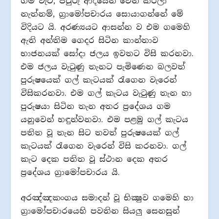
ගම වැට, පවුරු ආදියෙන් වෙන් කරලා
නැත්නම්, ග්‍රාමෝපචාරය සොයාගන්නේ මේ
විදියට යි. අරණ්‍යයට ආසන්න ව එම ගමෙහි
ඇති අන්තිම ගෙදර සිටින කාන්තාව
භාජනයක් සෝදා ජලය ඉවතට විසි කරනවා.
එම ජලය වැටුණු තැනට පැමිණෙන බලවත්
පුරුෂයෙක් ගල් කැටයක් රැගෙන වැරෙන්
විසිකරනවා. එම ගල් කැටය වැටුණු තැන හා
පුරුෂයා සිටින තැන අතර ප්‍රදේශය ගම
යනුවෙන් හඳුන්වනවා. එම පළමු ගල් කැටය
පතිත වූ තැන සිට තවත් පුරුෂයෙක් ගල්
කැටයක් රැගෙන වැරෙන් විසි කරනවා. ගල්
කැට දෙක පතිත වූ ස්ථාන දෙක අතර
ප්‍රදේශය ග්‍රාමෝපචාරය යි.
අරඤ්ඤකංගය සමාදන් වූ භික්‍ෂුව ගමෙහි හා
ග්‍රාමෝපචාරයෙහි පවතින සියලු සෙනසුන්