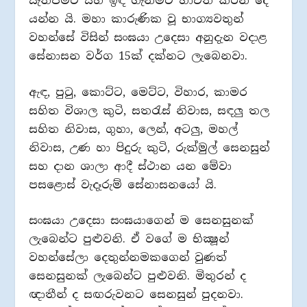
සැතපීමට සහ ඉඳ ගැනීමට භාවිත කරන දේ
යන්න යි. මහා කාරුණික වූ භාග්‍යවතුන්
වහන්සේ විසින් සංඝයා උදෙසා අනුදැන වදාළ
සේනාසන වර්ග 15ක් දක්නට ලැබෙනවා.
ඇඳ, පුටු, කොට්ට, මෙට්ට, විහාර, කාමර
සහිත විශාල කුටි, සතරැස් නිවාස, සඳලු තල
සහිත නිවාස, ගුහා, ලෙන්, අටලු, මහල්
නිවාස, උණ හා පිදුරු කුටි, රුක්මුල් සෙනසුන්
සහ දාන ශාලා ආදී ස්ථාන යන මේවා
පසළොස් වැදෑරුම් සේනාසනයෝ යි.
සංඝයා උදෙසා සංඝයාගෙන් ම සෙනසුනක්
ලැබෙන්ට පුළුවනි. ඒ වගේ ම භික්‍ෂූන්
වහන්සේලා දෙතුන්නමකගෙන් වුණත්
සෙනසුනක් ලැබෙන්ට පුළුවනි. මිතුරන් ද
ඥාතීන් ද සඟරුවනට සෙනසුන් පුදනවා.