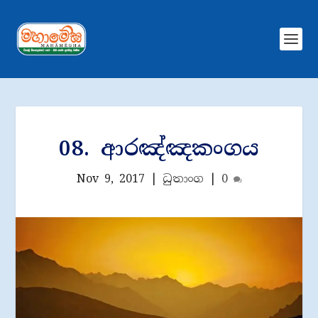
08. ආරඤ්ඤකංගය
Nov 9, 2017
|
ධුතාංග
|
0