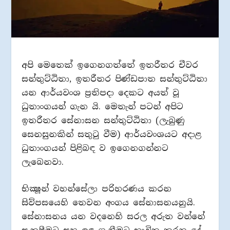
අපි මෙතෙක් ඉගෙනගත්තේ ඉතරීතර චීවර
සන්තුට්ඨිතා, ඉතරීතර පිණ්ඩපාත සන්තුට්ඨිතා
යන ආර්යවංශ ප්‍රතිපදා දෙකට අයත් වූ
ධුතාංගයන් ගැන යි. මෙතැන් පටන් අපිට
ඉතරීතර සේනාසන සන්තුට්ඨිතා (ලැබුණු
සෙනසුනකින් සතුටු වීම) ආර්යවංශයට අදාළ
ධුතාංගයන් පිළිබඳ ව ඉගෙනගන්නට
ලැබෙනවා.
භික්‍ෂූන් වහන්සේලා පරිහරණය කරන
සිව්පසයෙහි තෙවන අංගය සේනාසනයනුයි.
සේනාසනය යන වදනෙහි සරල අරුත වන්නේ