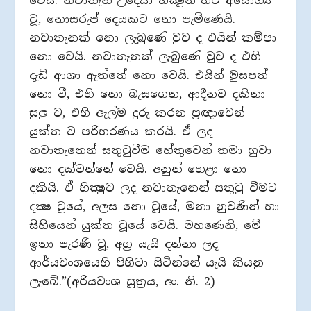
වෙයි. නවාතැන් උදෙසා භික්‍ෂූන් හට අයෝග්‍ය
වූ, නොසරුප් දෙයකට නො පැමිණෙයි.
නවාතැනක් නො ලැබුණේ වුව ද එයින් කම්පා
නො වෙයි. නවාතැනක් ලැබුණේ වුව ද එහි
දැඩි ආශා ඇත්තේ නො වෙයි. එයින් මුසපත්
නො වී, එහි නො බැසගෙන, ආදීනව දකිනා
සුලු ව, එහි ඇල්ම දුරු කරන ප්‍රඥාවෙන්
යුක්ත ව පරිහරණය කරයි. ඒ ලද
නවාතැනෙන් සතුටුවීම හේතුවෙන් තමා හුවා
නො දක්වන්නේ වෙයි. අනුන් හෙළා නො
දකියි. ඒ භික්‍ෂුව ලද නවාතැනෙන් සතුටු වීමට
දක්‍ෂ වූයේ, අලස නො වූයේ, මනා නුවණින් හා
සිහියෙන් යුක්ත වූයේ වෙයි. මහණෙනි, මේ
ඉතා පැරණි වූ, අග්‍ර යැයි දන්නා ලද
ආර්යවංශයෙහි පිහිටා සිටින්නේ යැයි කියනු
ලැබේ.”(අරියවංශ සූත්‍රය, අං. නි. 2)