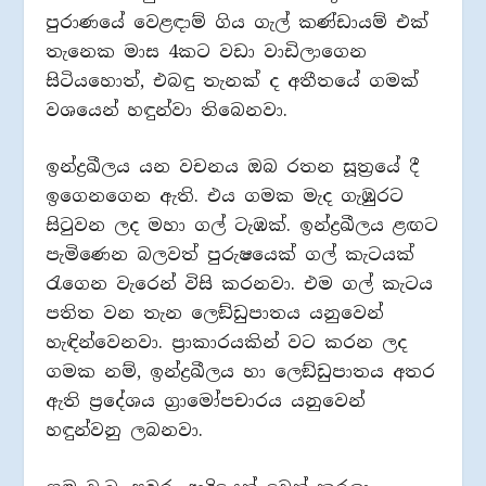
පුරාණයේ වෙළඳාම් ගිය ගැල් කණ්ඩායම් එක්
තැනෙක මාස 4කට වඩා වාඩිලාගෙන
සිටියහොත්, එබඳු තැනක් ද අතීතයේ ගමක්
වශයෙන් හඳුන්වා තිබෙනවා.
ඉන්ද්‍රඛීලය යන වචනය ඔබ රතන සූත්‍රයේ දී
ඉගෙනගෙන ඇති. එය ගමක මැද ගැඹුරට
සිටුවන ලද මහා ගල් ටැඹක්. ඉන්ද්‍රඛීලය ළඟට
පැමිණෙන බලවත් පුරුෂයෙක් ගල් කැටයක්
රැගෙන වැරෙන් විසි කරනවා. එම ගල් කැටය
පතිත වන තැන ලෙඞ්ඩුපාතය යනුවෙන්
හැඳින්වෙනවා. ප්‍රාකාරයකින් වට කරන ලද
ගමක නම්, ඉන්ද්‍රඛීලය හා ලෙඞ්ඩුපාතය අතර
ඇති ප්‍රදේශය ග්‍රාමෝපචාරය යනුවෙන්
හඳුන්වනු ලබනවා.