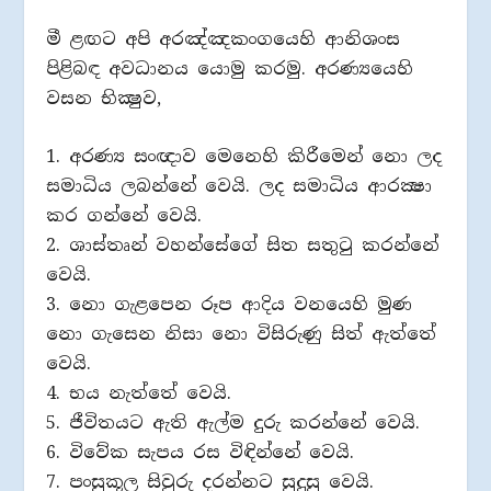
මී ළඟට අපි අරඤ්ඤකංගයෙහි ආනිශංස
පිළිබඳ අවධානය යොමු කරමු. අරණ්‍යයෙහි
වසන භික්‍ෂුව,
1. අරණ්‍ය සංඥාව මෙනෙහි කිරීමෙන් නො ලද
සමාධිය ලබන්නේ වෙයි. ලද සමාධිය ආරක්‍ෂා
කර ගන්නේ වෙයි.
2. ශාස්තෘන් වහන්සේගේ සිත සතුටු කරන්නේ
වෙයි.
3. නො ගැළපෙන රූප ආදිය වනයෙහි මුණ
නො ගැසෙන නිසා නො විසිරුණු සිත් ඇත්තේ
වෙයි.
4. භය නැත්තේ වෙයි.
5. ජීවිතයට ඇති ඇල්ම දුරු කරන්නේ වෙයි.
6. විවේක සැපය රස විඳින්නේ වෙයි.
7. පංසුකූල සිවුරු දරන්නට සුදුසු වෙයි.