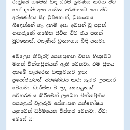
රාත්‍රියේ ගමෙහි හිඳ ධර්ම ශ්‍රවණය කරන විට
හෝ දහම් අසා නැවත අරණ්‍යයට යන විට
අරුණෝදය සිදු වුවහොත්, ධුතාංගය
බිඳෙන්නේ නෑ. දහම් අසා අවසන් වූ පසුත්
නිකරුණේ ගමෙහි සිටින විට රැය පහන්
වුවහොත්, එසැණින් ධුතාංගය බිඳී යනවා.
මෙලෙස නිවැරදි සෙනසුනක වසන භික්‍ෂුවට
මහත් චිත්තප්‍රීතියක් ඇති වෙනවා. එම ප්‍රීතිය
දහමේ හැසිරෙන භික්‍ෂුවකට ඉතා
ප්‍රයෝජනවත්. අවබෝධය කරා යෑමට උපකාර
වෙනවා. ධාර්මික ව ලද සෙනසුනක්
පරිහරණය කිරීමෙන් ලැබෙන චිත්තප්‍රීතිය
පසළොස් වැදෑරුම් සේනාසන සන්තෝෂය
යනුවෙන් ධර්මයෙහි විස්තර වෙනවා. ඒවා
මෙසේ යි: