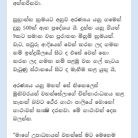
අත්හරිනවා.
සූත්‍රාන්ත ක්‍රමයට අනුව අරණ්‍යය යනු ගමෙන්
දුනු 500ක් ඈත ප්‍රදේශය යි. දුන්න යනු වියත්
9කට සමාන වන පුරාතන මිනුම් ක්‍රමයක්.
වැට, පවුරු ආදියෙන් වෙන් කරන ලද ගමක
නම් ඉන්ද්‍රඛීලයේ සිට ද එසේ වෙන් නො
කරන ලද ගමක නම් පළමු වන ගල් කැටය
වැටුණු ස්ථානයේ සිට ද මැනීම කළ යුතු යි,
අරණ්‍යය යනු මහත් සේ නිකෙලෙස්
මුනිවරයන් වහන්සේලාගේ චිත්තාරාධනය කළ
තැනක් බවට ථේර ගාථා පාලියේ බොහෝ
ගාථාවන් සාක්‍ෂි දරනවා. මේ ගාථාවන් දෙස
බලන්න.
“මාගේ උපාධ්‍යායන් වහන්සේ මට මෙහෙම