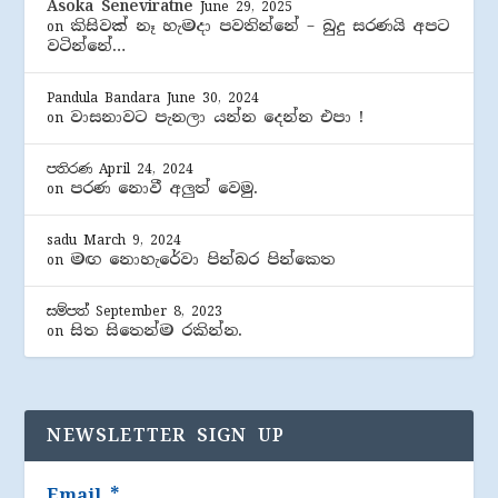
Asoka Seneviratne
June 29, 2025
කිසිවක් නෑ හැමදා පවතින්නේ – බුදු සරණයි අපට
on
වටින්නේ…
Pandula Bandara
June 30, 2024
වාසනාවට පැනලා යන්න දෙන්න එපා !
on
පතිරණ
April 24, 2024
පරණ නොවී අලුත් වෙමු.
on
sadu
March 9, 2024
මඟ නොහැරේවා පින්බර පින්කෙත
on
සම්පත්
September 8, 2023
සිත සිතෙන්ම රකින්න.
on
NEWSLETTER SIGN UP
Email
*