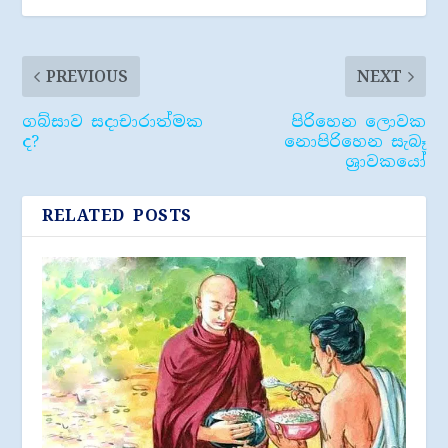
PREVIOUS
NEXT
ගබ්සාව සදාචාරාත්මක
පිරිහෙන ලොවක
ද?
නොපිරිහෙන සැබෑ
ශ්‍රාවකයෝ
RELATED POSTS