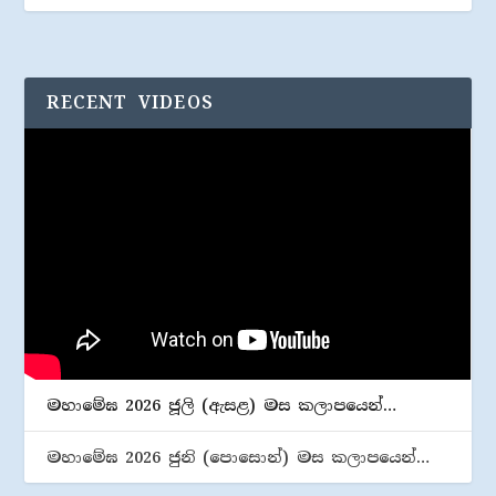
RECENT VIDEOS
මහාමේඝ 2026 ජූලි (​ඇසළ) මස කලාපයෙන්…
මහාමේඝ 2026 ජුනි (​පොසොන්) මස කලාපයෙන්…