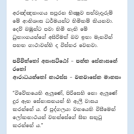
අරඤ්ඤකංගය සපුරන භික්‍ෂුව සත්වැදෑරුම්
මේ ආනිශංස ධර්මයන්ට හිමිකම් කියනවා.
දෙව් බඹුන්ට පවා හිමි නැති මේ
ධුතාංගයන්ගේ අසිරිමත් බව ඉතා මැනවින්
පහත ගාථාවන්හි ද විස්තර වෙනවා.
පවිවිත්තෝ අසංසට්ඨෝ – පන්ත සේනාසනේ
රතෝ
ආරාධයන්තෝ නාථස්ස – වනවාසේන මානසං
“විවේකයෙහි ඇලුණේ, පිරිසෙහි නො ඇලුණේ
දුර ඈත සේනාසනයන් හි ඇලී වාසය
කරන්නේ ය. ඒ පුද්ගලයා වනයෙහි විසීමෙන්
ලෝකනාථයන් වහන්සේගේ සිත සතුටු
කරන්නේ ය.”