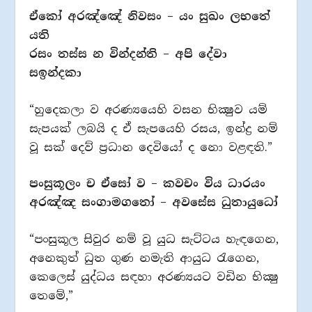
ඒකෝ අරඤ්ඤේ නිවසං – යං සුඛං ලභතේ
යති
රසං තස්ස න වින්දන්ති – අපි දේවා
සඉන්දකා
“හුදෙකලා ව අරණ්‍යයෙහි වසන භික්‍ෂුව යම්
සැපයක් ලබයි ද ඒ සැපයෙහි රසය, ඉන්ද්‍ර නම්
වූ සක් දෙව් ප්‍රධාන දෙවියෝ ද නො වළඳති.”
පංසුකූලං ච ඒසෝ ව – කවචං විය ධාරයං
අරඤ්ඤ සංගාමගතෝ – අවසේස ධුතායුධෝ
“පංසුකූල සිවුර නම් වූ යුධ සැට්ටය හැඳගෙන,
අනෙකුත් ධුත ගුණ නමැති ආයුධ රැගෙන,
කෙලෙස් යුද්ධය සඳහා අරණ්‍යයට වඩින භික්‍ෂු
තෙමේ,”