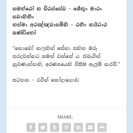
සමත්ථෝ න චිරස්සේව – ජේතුං මාරං
සවාහිනිං
තස්මා අරඤ්ඤවාසම්හි – රතිං කයිරාථ
පණ්ඩිතෝ
“නොබෝ කලකින් සේනා සහිත මරු
පරදවන්නට සමත් වන්නේ ය. එබැවින්
නුවණැත්තනි, අරණ්‍යයෙහි විසීම ඇලුම් කරව්.”
සටහන – රවීන් කෝදාගොඩ
SHARE: