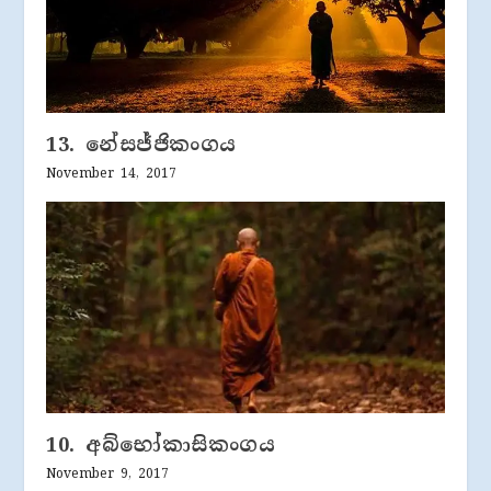
13. නේසජ්ජිකංගය
November 14, 2017
10. අබ්භෝකාසිකංගය
November 9, 2017