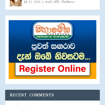
Jul 15, 2026
|
අහස් ගව්ව
,
විශේෂාංග
RECENT COMMENTS