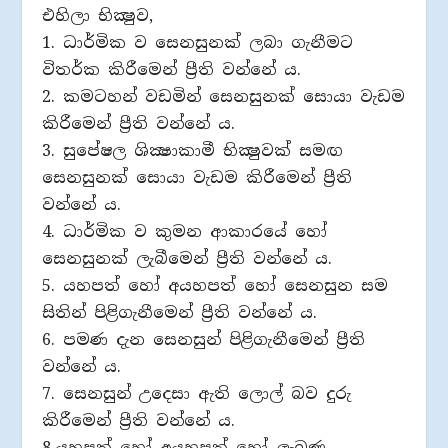
එහිලා භික්‍ෂුව,
1. ධාර්මික ව සෙනසුනක් ලබා ගැනීමට
විතර්ක කිරීමෙන් ප්‍රීති වන්නේ ය.
2. කමටහන් වඩමින් සෙනසුනක් සොයා වැඩම
කිරීමෙන් ප්‍රීති වන්නේ ය.
3. සුපේෂල ශික්‍ෂාකාමී භික්‍ෂුවක් සමඟ
සෙනසුනක් සොයා වැඩම කිරීමෙන් ප්‍රීති
වන්නේ ය.
4. ධාර්මික ව කුමන ආකාරයේ හෝ
සෙනසුනක් ලැබීමෙන් ප්‍රීති වන්නේ ය.
5. යහපත් හෝ අයහපත් හෝ සෙනසුන සම
සිතින් පිළිගැනීමෙන් ප්‍රීති වන්නේ ය.
6. පමණ දැන සෙනසුන් පිළිගැනීමෙන් ප්‍රීති
වන්නේ ය.
7. සෙනසුන් උදෙසා ඇති ලොල් බව දුරු
කිරීමෙන් ප්‍රීති වන්නේ ය.
8.යහපත් හෝ අයහපත් හෝ ලැබුණු