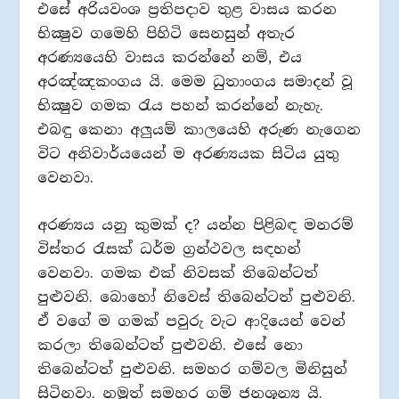
එසේ අරියවංශ ප්‍රතිපදාව තුළ වාසය කරන
භික්‍ෂුව ගමෙහි පිහිටි සෙනසුන් අතැර
අරණ්‍යයෙහි වාසය කරන්නේ නම්, එය
අරඤ්ඤකංගය යි. මෙම ධුතාංගය සමාදන් වූ
භික්‍ෂුව ගමක රැය පහන් කරන්නේ නැහැ.
එබඳු කෙනා අලුයම් කාලයෙහි අරුණ නැගෙන
විට අනිවාර්යයෙන් ම අරණ්‍යයක සිටිය යුතු
වෙනවා.
අරණ්‍යය යනු කුමක් ද? යන්න පිළිබඳ මනරම්
විස්තර රැසක් ධර්ම ග්‍රන්ථවල සඳහන්
වෙනවා. ගමක එක් නිවසක් තිබෙන්ටත්
පුළුවනි. බොහෝ නිවෙස් තිබෙන්ටත් පුළුවනි.
ඒ වගේ ම ගමක් පවුරු වැට ආදියෙන් වෙන්
කරලා තිබෙන්ටත් පුළුවනි. එසේ නො
තිබෙන්ටත් පුළුවනි. සමහර ගම්වල මිනිසුන්
සිටිනවා. නමුත් සමහර ගම් ජනශූන්‍ය යි.