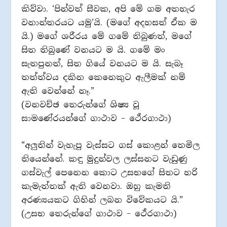
කිව්වා. ‘පින්වත් සීවක, අපි මේ ගම අතහැර
වනාන්තරයට යමු’යි. (මගේ අදහසත් ඒක ම
යි.) මගේ ශරීරය මේ ගමේ තිබුණත්, මගේ
සිත තිබුණේ වනයට ම යි. ගමේ මං
සැතපුනත්, සිත ගියේ වනයට ම යි. සැබෑ
තත්ත්වය දකින කෙනෙකුට ඇලීමක් නම්
ඇති වෙන්නේ නෑ.”
(වනවච්ඡ තෙරුන්ගේ ශිෂ්‍ය වූ
සාමණේරයන්ගේ ගාථාව – ථේරගාථා)
“අලුතින් වැහැපු වැස්සට ගස් කොළන් තෙමිල
තියෙන්නේ. කඳු මුදුන්වල ලස්සනට වැඩුණු
ගස්වැල් පෙනෙන කොට උසභගේ සිතට හරි
කැමැත්තක් ඇති වෙනවා. ඔහු කැමති
අරණ්‍යයකට ගිහින් ලබන විවේකයට යි.”
(උසභ තෙරුන්ගේ ගාථාව – ථේරගාථා)