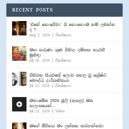
RECENT POSTS
‘එසේ නොවේවා’ යි කොහොම නම් ලබන්න
ද ?
Aug 2, 2026
|
විශේෂාංග
මහ කරුණා ගුණ විහිදා දම්සක කැරකී
මුනිඳා
Jul 26, 2026
|
විශේෂාංග
විසිවන සියවසේ ලොව පහළ වූ ශ්‍රේෂ්ඨ
බෞද්ධ දාර්ශනිකයා
Jul 25, 2026
|
විශේෂාංග
මහාමේඝ 2026 ජූලි (​ඇසළ) මස
කලාපයෙන්…
Jul 23, 2026
|
Video
මගේ ජීවිතය මං ලස්සන කරගන්නවා