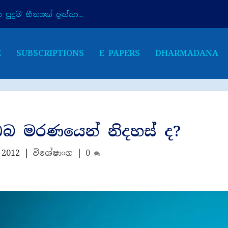
පුදුම හීනයක් දැක්කා...
E
SUBSCRIPTIONS
E PAPERS
DHARMADANA
ඔබ මරණයෙන් නිදහස් ද?
 2012
|
විශේෂාංග
|
0