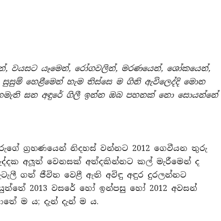
න්, වයසට යෑමෙන්, රෝගවලින්, මරණයෙන්, ශෝකයෙන්,
්, සුසුම් හෙළීමෙන් හැම තිස්සෙ ම ගිනි ඇවිලෙද්දි මොන
මැති ඝන අඳුරේ ගිලී ඉන්න ඔබ පහනක් නො සොයන්නේ
ු මරුගේ ග‍්‍රහණයෙන් නිදහස් වන්නට 2012 ගෙවීයන තුරු
ුරුද්දක අලූත් වෙනසක් අත්දකින්නට කල් මැරීමෙන් ද
ැටැලී ගත් ජීවිත වෙළී ඇති අවිඳු අඳුර දුරලන්නට
ුත්තේ 2013 වසරේ හෝ ඉන්පසු හෝ 2012 අවසන්
ම ය; දැන් දැන් ම ය.