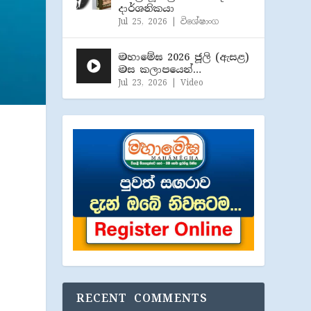
දාර්ශනිකයා
Jul 25, 2026
|
විශේෂාංග
මහාමේඝ 2026 ජූලි (​ඇසළ)
මස කලාපයෙන්…
Jul 23, 2026
|
Video
RECENT COMMENTS