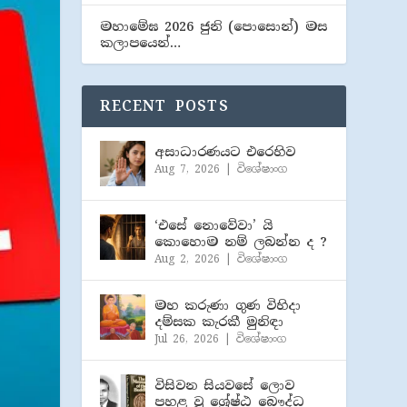
මහාමේඝ 2026 ජුනි (​පොසොන්) මස
කලාපයෙන්…
RECENT POSTS
අසාධාරණයට එරෙහිව
Aug 7, 2026
|
විශේෂාංග
‘එසේ නොවේවා’ යි
කොහොම නම් ලබන්න ද ?
Aug 2, 2026
|
විශේෂාංග
මහ කරුණා ගුණ විහිදා
දම්සක කැරකී මුනිඳා
Jul 26, 2026
|
විශේෂාංග
විසිවන සියවසේ ලොව
පහළ වූ ශ්‍රේෂ්ඨ බෞද්ධ