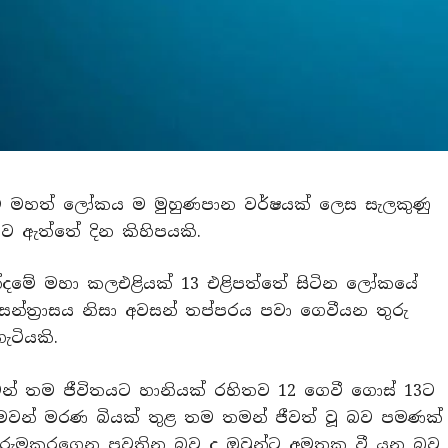
ුළු මහත් ලෝකය ම මුහුණපාන වර්ෂයක් ලෙස සැලකුණු
තව ඇත්තේ දින කිහිපයකි.
න්දමේ මහා කලඑළියක් 13 එළිපත්තේ සිටින ලෝකයේ
සන්ත‍්‍රාසය නිසා අවසන් තප්පරය පවා ගෙවීයන තුරු
ටියකි.
න් තම ජීවිතයට හානියක් රහිතව 12 ගෙවී ගොස් 13ට
වන් මරණ බියක් තුළ තම තමන් ජීවත් වූ බව පමණක්
 උරුමකරගෙන පවතින බව ද ඔවුන්ට අමතක වී යන බව