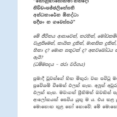
‘‘කෝනුභාසෝකිමා’නන්දෝ
නිච්චංපජ්ජලිතේසති
අන්ධකාරේන ඕනද්ධා
පදීපං න ගවෙස්සථ”
මේ ජීවිතය ආසාවෙන්, තරහින්, මෝඩකමි
වැළපීමෙන්, කායික දුකින්, මානසික දුකින
හිනා ද? මොන සතුටක් ද? අනවබෝධය න
ඇයි?
(ධම්මපදය – ජරා වර්ගය)
ප‍්‍රමාදී වූවන්ගේ හිත මිතුරා වන පවිට
ප‍්‍රවේශම් වීමෙන් ඵලක් නැත. අලූත් අව
ඵලක් නැත. මවාගත් පී‍්‍රතිමත් බවකින් ප
ආලෝකයක් සෙවිය යුතු ම ය. එය කළ ය
මොහොත තුළ හෝ නොවේ; මේ මොහොතේ 