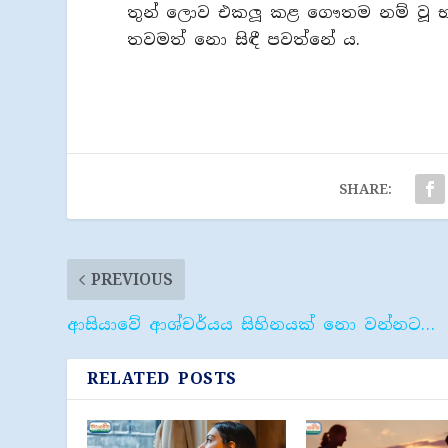
තුන් ලොව එකලූ කළ ගෞතම නම් වූ භ
තවමත් නො සිඳී පවත්නේ ය.
SHARE:
PREVIOUS
ආසියාවේ ආශ්චර්යය සිහිනයක් නො වන්නට…
RELATED POSTS