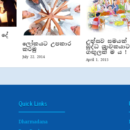
 දේ
උත්සව සමයක් 
ලෝකයට උපකාර
බුද්ධ ශ‍්‍රාවකයාට
කරමු
ගඟුලක් ම ය !
July 22, 2014
April 1, 2015
Quick Links
Dharmadana