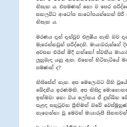
නිසැක ය. එපමණක් නො ව පෙර පරිද්දෙන
සකලවිධ ආටෝප සාටෝපයන්ගෙන් පිරී ගත
නිසැක ය.
මරණය දැන් දැන්වුව එළඹිය හැකි බව දැන 
මැරෙන්නවුන් පරිද්දෙනි. මායාවරුන්ගේ
අවසන එයින් මිදී ගත්තෝ ස්වකීය මාය
ලූහුබැඳ යනු ඇත. එහෙත් හිටිහැටියේ 
පමණක් ද?
කිසිසේත් නැත. අප මෙලොවට බිහි වූය
ඛේදනීය ඉරණමකි. අප කිසිදු මොහොතක 
ඉක්මවා නො ගිය ලෝකය ඒ දුක්ඛිත ඛ
පැළඳ සතුටුවන පී‍්‍රතිමත් බවේ වෙස්ම
නැගෙන්නා වූ මෙවන් මායාරූපී සිනහවන