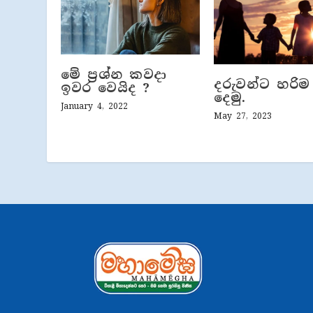
මේ ප්‍රශ්න කවදා
දරුවන්ට හරිම
ඉවර වෙයිද ?
දෙමු.
January 4, 2022
May 27, 2023