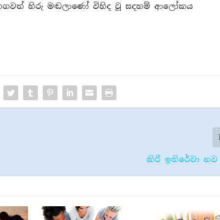
ගවත් හිරු මඬලාණෝ විහිද වූ සදහම් ආලෝකය
කිරි ඉතිරේවා න