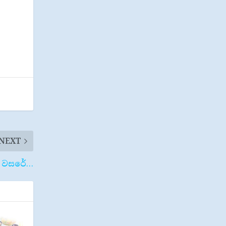
NEXT
ව වසරේ…