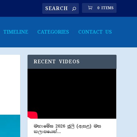
0 ITEMS
TIMELINE
CATEGORIES
CONTACT US
RECENT VIDEOS
මහාමේඝ 2026 ජූලි (​ඇසළ) මස
කලාපයෙන්…