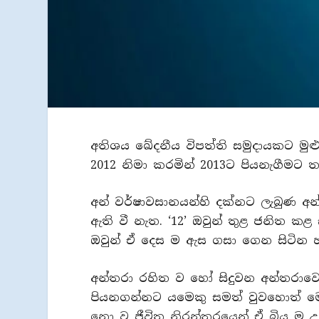
අතිශය ඛේදනීය විපත්ති සමුදායකට ම
2012 නිමා කරමින් 2013ට පියනැගීමට 
අන් වර්ෂාවසානයන්හි දක්නට ලැබුණ අ
ඇති වී නැත. ‘12’ ඔවුන් තුළ ජනිත කළ 
ඔවුන් ඒ දෙස ම ඇස ගසා ගෙන සිටින හැ
අන්තරා රහිත ව හෝ සිදුවන අන්තරාවෙ
පියනගන්නට යමෙකු සමත් වුවහොත් මෙ
නො ව ජීවිත නිරන්තරයෙන් ඒ බිය ම