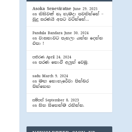
Asoka Seneviratne
June 29, 2025
කිසිවක් නෑ හැමදා පවතින්නේ –
on
බුදු සරණයි අපට වටින්නේ…
Pandula Bandara
June 30, 2024
වාසනාවට පැනලා යන්න දෙන්න
on
එපා !
පතිරණ
April 24, 2024
පරණ නොවී අලුත් වෙමු.
on
sadu
March 9, 2024
මඟ නොහැරේවා පින්බර
on
පින්කෙත
සම්පත්
September 8, 2023
සිත සිතෙන්ම රකින්න.
on