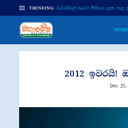
TRENDING:
රුවන්මැලි සෑයට ජීවිතය පූජා කළ දා 
HOM
2012 ඉවරයි! 
Dec 25,