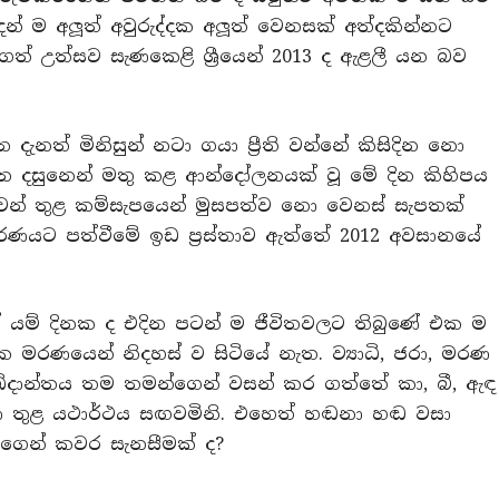
් ම අලූත් අවුරුද්දක අලූත් වෙනසක් අත්දකින්නට
් උත්සව සැණකෙළි ශී‍්‍රයෙන් 2013 ද ඇළලී යන බව
දැනත් මිනිසුන් නටා ගයා පී‍්‍රති වන්නේ කිසිදින නො
 දින දසුනෙන් මතු කළ ආන්දෝලනයක් වූ මේ දින කිහිපය
ාවන් තුළ කම්සැපයෙන් මුසපත්ව නො වෙනස් සැපතක්
මරණයට පත්වීමේ ඉඩ ප‍්‍රස්තාව ඇත්තේ 2012 අවසානයේ
ේ යම් දිනක ද එදින පටන් ම ජීවිතවලට තිබුණේ එක ම
මරණයෙන් නිදහස් ව සිටියේ නැත. ව්‍යාධි, ජරා, මරණ
ේදාන්තය තම තමන්ගෙන් වසන් කර ගත්තේ කා, බී, ඇඳ
ුහුණ තුළ යථාර්ථය සඟවමිනි. එහෙත් හඬනා හඬ වසා
්ගෙන් කවර සැනසීමක් ද?