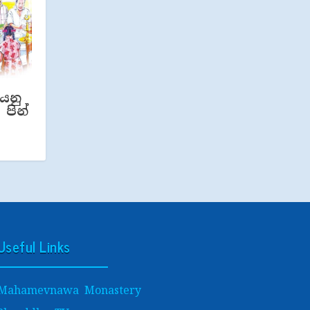
යනු
 පින්
Useful Links
Mahamevnawa Monastery