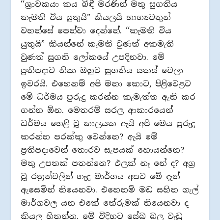
‘‘ශ‍්‍රාවකයා කය බිඳී මරණින් මතු සුගතිය
කැමති විය යුතුයි” කියලයි භාග්‍යවතුන්
වහන්සේ පෙන්වා දෙන්නේ. ‘‘කැමති විය
යුතුයි” කියන්නේ කැමති වුණත් අකමැති
වුණත් සුගති ලෝකයේ උපදිනවා. මේ
ප‍්‍රතිපදාව නිසා ඔහුට සුගතිය සකස් වෙලා
ඉවරයි. එහෙනම් අපි මනා කොට, පිළිවෙළට
මේ ධර්මය පුරුදු කරන්න කැමැත්ත ඇති කර
ගන්න ඕන. මෙතරම් සරල ආකාරයෙන්
ධර්මය හෙළි වූ කාලයක ඇයි අපි මෙය පුරුදු
කරන්න පරක්කු වෙන්නෙ? ඇයි මේ
ප‍්‍රතිපදාවෙන් තොරව සැපයක් හොයන්නෙ?
මතු උපතක් පතන්නෙ? ඵලක් නෑ නේ ද? අග‍්‍ර
වූ රත‍්‍රන්වලින් හැදූ මාර්ගය අපට මේ දැන්
ඇසෙමින් තියෙනවා. එහෙනම් මඩ සහිත ගැල්
මාර්ගවල යන එකේ තේරුමක් තියෙනවා ද
කියල හිතන්න. මේ විදිහට සේඛ බල වැඩූ