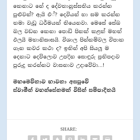
කෙනාට නේ ද දේවතානුස්සතිය කරන්න
පුළුවන්? ඇයි එ්? දෙවියන් හා සම කරන්න
තමා වැඩූ ධර්මයක් තියෙනවා. මෙසේ සේඛ
බල වඩන කෙනා පොඩි පිනක් කළත් මහත්
ඵලයි මහානිසංසයි. විශාල පින්කම්වල විපාක
ගැන කවර කථා ද? ඉතින් අපි සියලූ ම
දෙනාට දෙව්ලොව උපදින සොඳුරු ප‍්‍රතිපදාව
පුරුදු කරන්නට වාසනාව උදාවේවා…!
මහමෙව්නාව භාවනා අසපුවේ
ස්වාමීන් වහන්සේනමක් විසින් සම්පාදිතයි
SHARE: