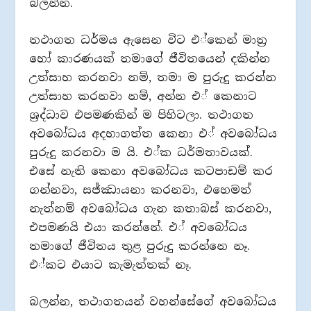
බලන්න.
තථාගත ධර්මය ඇසෙන විට එ්කෙන් මාත‍්‍ර
හෝ කාරණයක් තමාගේ ජීවිතයෙන් දකින්න
උත්සාහ කරනවා නම්, තමා ම පුරුදු කරන්න
උත්සාහ කරනවා නම්, අන්න එ් කෙනාට
ශ‍්‍රද්ධාව එපමණකින් ම පිහිටලා. තථාගත
අවබෝධය අදහාගත්ත කෙනා එ් අවබෝධය
පුරුදු කරනවා ම යි. එ්ක ධර්මතාවයක්.
එසේ නැති කෙනා අවබෝධය කටපාඩම් කර
ගන්නවා, සජ්ඣායනා කරනවා, එහෙමත්
නැත්නම් අවබෝධය ගැන කතාබස් කරනවා,
එපමණයි එයා කරන්නේ. එ් අවබෝධය
තමාගේ ජීවිතය තුළ පුරුදු කරන්නෙ නෑ.
එ්කට එයාට කැමැත්තක් නෑ.
බලන්න, තථාගතයන් වහන්සේගේ අවබෝධය