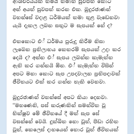
ආශ්චර්යයක් තමයි තමාත් සුවපත් කොට
අන් අයත් සුවපත් කරන එක. බුදුරජාණන්
වහන්සේ වදාළ ධර්මයක් තමා තුළ වැඩෙනවා
යැයි දැකල ලබන සතුට ම සැපයක් නේ ද?
එතකොට එ් ධර්මය පුරුදු කිරීම නිසා
ලැබෙන ප‍්‍රතිලාභය කෙතරම් සැපයක් උදා කර
දෙයි ද? අන්න එ් සැපය ලබන්න කැමැත්ත
ඇති කර ගන්නයි ඕන. එ් කැමැත්ත විසින්
අපට මනා කොට සැප උපදවාලන ප‍්‍රතිපදාවක්
ජීවිතයට එක් කර ගන්න හැකි වෙනවා.
බුදුරජාණන් වහන්සේ අපට කියා දෙනවා.
‘‘මහණෙනි, පස් කරුණකින් සමන්විත වූ
භික්ෂුව මේ ජීවිතයේ දී මත් සැප සේ
වසන්නේ වෙයි. දුක්ඛිත නො වූත්, පීඩා රහිත
වූත්, කෙලෙස් දාහයෙන් තොර වූත් ජීවිතයක්