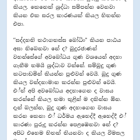
කියල. කෙනෙක් ශ‍්‍රද්ධා සම්පන්න වෙනවා
කියන එක සරල කාරණයක් කියල හිතන්න
එපා.
‘‘සද්දහති තථාගතස්ස බෝධිං” කියන පාඨය
අසා තිබෙනවා නේ ද? බුදුරජාණන්
වහන්සේගේ අවබෝධය ගුණ වශයෙන් අදහා
ගැනීම තමයි ශ‍්‍රද්ධාව වන්නේ. සම්බුදු ගුණ
කටපාඩමින් කියන්න පුළුවන් වෙයි. බුදු ගුණ
කියල වන්දනාමාන කරන්න පුළුවන් වෙයි.
එ්ත් අපි අවබෝධය අදහාගෙන ද වාසය
කරන්නේ කියල තමා තුළින් ම දකින්න ඕන.
දැන් බලන්න, බුදු ගුණ අදහාගෙන වාසය
කරන කෙනා එ් ධර්මය ඇහෙද්දී ඇහෙද්දී එ්
කාරණා පුරුදු කරන්න පෙළඹෙනවා නේ ද?
අපිට එහෙම හිතක් තියනවා ද කියල විමසල