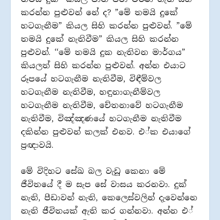
කරන්න පුළුවන් නේ ද? ”මේ තමයි දුකේ
හටගැනීම” කියල සිහි කරන්න පුළුවන්. ”මේ
තමයි දුකේ නැතිවීම” කියල සිහි කරන්න
පුළුවන්. ‘‘මේ තමයි දුක නැතිවන මාර්ගය”
කියලත් සිහි කරන්න පුළුවන්. අන්න එයාට
රූපයේ හටගැනීම නැතිවීම, විඳීම්වල
හටගැනීම නැතිවීම, හඳුනාගැනීම්වල
හටගැනීම නැතිවීම, චේතනාවේ හටගැනීම
නැතිවීම, විඤ්ඤණයේ හටගැනීම නැතිවීම
දකින්න පුළුවන් කලක් එනව. එ්ක එයාගේ
ප‍්‍රඥාවයි.
මේ විදිහට සේඛ බල වැඩූ කෙනා මේ
ජීවිතයේ දී ම සැප සේ වාසය කරනවා. දුක්
නැති, පීඩාවන් නැති, කෙලෙස්වලින් දැවෙන්නෙ
නැති ජීවිතයක් ඇති කර ගන්නවා. අන්න එ්