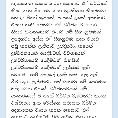
අදහාගෙන වාසය කරන කෙනාට එ් ධර්මයේ
කියා දෙන පින පව ගැන වැටහීමක් තිබෙනවා
නේ ද? පිනේ සැපයත්, පාපයේ දුකත් අසන්නට
එයාට හැකි වෙනවා. එ් ධර්මය ම නිතර
නිතර හිතනකොට එයාට යම් සිහි නුවණක්
උපදිනවා. අන්න එ් සිහිනුවණ නිසා එයාට
පවු කරන්න ලැජ්ජාව උපදිනවා. කයෙන්
දුෂ්චරිතයෙහි යෙදීමටත්, වචනයෙන්
දුශ්චරිතයෙහි යෙදීමටත්, මනසින්
දුශ්චරිතයෙහි යෙදීමටත් ලැජ්ජාව ඇති
වෙනවා. පාපී අකුසල් දහම් තමා තුළ ඇති
වීම ගැන ලැජ්ජාවට පත්වෙනවා. මේ කාරණය
සිද්ද වෙන එකක්. ධර්මතාවයක්. මේ
ආකාරයෙන් ම සිතේ ධර්මය වැඩෙනවා කියන
විශ්වාසය ඇති වෙන්නෙ තථාගත ධර්මය
අදහාගෙන වාසය කරන කෙනාට. එ්
කෙනාට ඇත්තටම සිහි නුවණ නිසා කාය