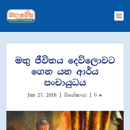
මතු ජීවිතය දෙව්ලොවට
ගෙන යන ආර්ය
පංචායුධය
Jun 27, 2016
|
විශේෂාංග
|
0