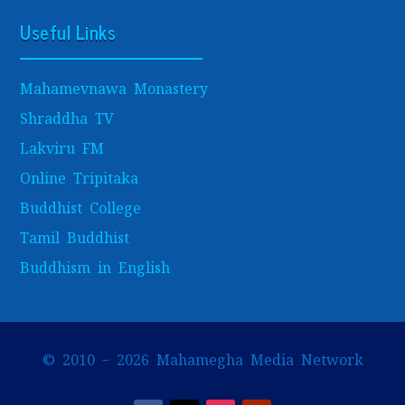
Useful Links
Mahamevnawa Monastery
Shraddha TV
Lakviru FM
Online Tripitaka
Buddhist College
Tamil Buddhist
Buddhism in English
© 2010 – 2026 Mahamegha Media Network