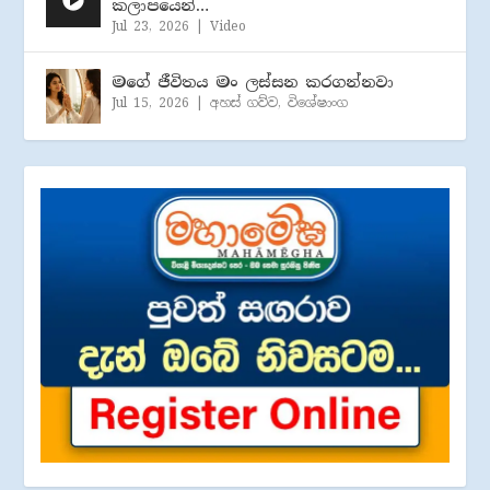
කලාපයෙන්…
Jul 23, 2026
|
Video
මගේ ජීවිතය මං ලස්සන කරගන්නවා
Jul 15, 2026
|
අහස් ගව්ව
,
විශේෂාංග