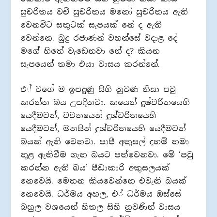
සුචරිතය වචී සුචරිතය මනෝ සුචරිතය ඇති
වෙනවිට සතුටක් සැපයක් නේ ද ඇති
වෙන්නෙ. බුදු රජාණන් වහන්සේ වදාළ දේ
මගේ හිතේ වැඩෙනවා නේ ද? කියන
සැපයෙන් තමා එයා වාසය කරන්නේ.
එ් වගේ ම ඉපදුණු සිහි නුවණ නිසා පවු
කරන්න බය උපදිනවා. කයෙන් දුෂ්චරිතයෙහි
යෙදීමටත්, වචනයෙන් දුශ්චරිතයෙහි
යෙදීමටත්, මනසින් දුශ්චරිතයෙහි යෙදීමටත්
බයක් ඇති වෙනවා. පාපී අකුසල් දහම් තමා
තුළ ඇතිවීම ගැන බයට පත්වෙනවා. මේ ‘පවු
කරන්න ඇති බය’ පීඩාකාරි අකුසලයක්
නෙවෙයි. මෙතන කියවෙන්නෙ එවැනි බයක්
නෙවෙයි. ධර්මය අහල, එ් ධර්මය ඔස්සේ
බහුල වශයෙන් හිතල සිහි නුවණින් වාසය