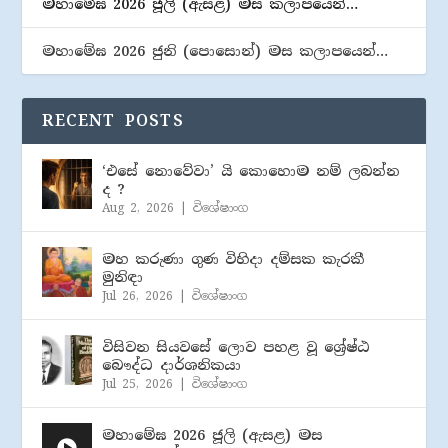
මහාමේඝ 2026 ජූලි (​ඇසළ) මස කලාපයෙන්…
මහාමේඝ 2026 ජුනි (​පොසොන්) මස කලාපයෙන්…
RECENT POSTS
‘එසේ නොවේවා’ යි කොහොම නම් ලබන්න
ද ?
Aug 2, 2026
|
විශේෂාංග
මහ කරුණා ගුණ විහිදා දම්සක කැරකී
මුනිඳා
Jul 26, 2026
|
විශේෂාංග
විසිවන සියවසේ ලොව පහළ වූ ශ්‍රේෂ්ඨ
බෞද්ධ දාර්ශනිකයා
Jul 25, 2026
|
විශේෂාංග
මහාමේඝ 2026 ජූලි (​ඇසළ) මස