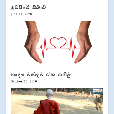
ඉවසීමේ සීමාව
June 14, 2020
හෘදය වස්තුව රැක ගනිමු
October 13, 2016