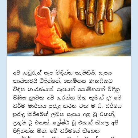
අපි කවුරුත් සැප විඳින්න කැමතියි. සැපය
කායිකවයි විඳින්නේ. සොම්නස මානසිකව
විඳින කාරණයක්. සැපයත් සොම්නසත් විඳිනු
පිිණිස ශ‍්‍රාවක අපි කරන්න ඕන කුමක් ද? මේ
ධර්ම මාර්ගය පුරුදු කරන එක ම යි. ධර්මය
පුරුදු කිරීමෙන් ලබන සැපය අග‍්‍ර වූ එකක්,
උතුම් වූ එකක්, ශ්‍රේෂ්ඨ වූ එකක් කියල අපි
පිළිගන්න ඕන. මේ ධර්මයේ තිබෙන