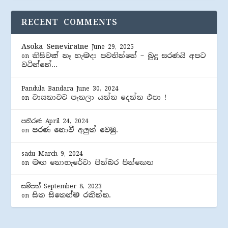
RECENT COMMENTS
Asoka Seneviratne
June 29, 2025
කිසිවක් නෑ හැමදා පවතින්නේ – බුදු සරණයි අපට
on
වටින්නේ…
Pandula Bandara
June 30, 2024
වාසනාවට පැනලා යන්න දෙන්න එපා !
on
පතිරණ
April 24, 2024
පරණ නොවී අලුත් වෙමු.
on
sadu
March 9, 2024
මඟ නොහැරේවා පින්බර පින්කෙත
on
සම්පත්
September 8, 2023
සිත සිතෙන්ම රකින්න.
on