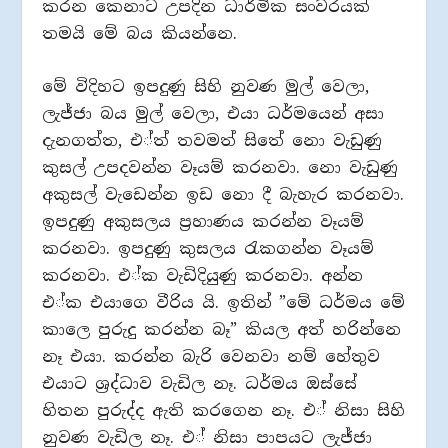
කරන කෙනාට උපදින ධාර්මික සංවරයක්
තමයි මේ බය කියන්නෙ.
මේ විදිහට ඉපදුණු සිහි නුවණ මුල් වෙලා,
ලැජ්ජා බය මුල් වෙලා, එයා ධර්මයෙන් අසා
දැනගත්ත, එ්ත් තවමත් සිතේ නො වැඩුණු
කුසල් උපදවන්න වෑයම් කරනවා. නො වැඩුණු
අකුසල් වැඩෙන්න ඉඩ නො දී බැහැර කරනවා.
ඉපදුණු අකුසලය ප‍්‍රහාණය කරන්න වෑයම්
කරනවා. ඉපදුණු කුසලය රැකගන්න වෑයම්
කරනවා. එ්ක වැඩිදියුණු කරනවා. අන්න
එ්ක එයාගෙ වීරිය යි. ඉතින් ”මේ ධර්මය මේ
කාලෙ පුරුදු කරන්න බෑ” කියල අත් හරින්නෙ
නෑ එයා. කරන්න බැරි වෙනවා නම් හේතුව
එයාට ශ‍්‍රද්ධාව වැඩිල නෑ. ධර්මය ඔස්සේ
හිතන පුරුද්ද ඇති කරගෙන නෑ. එ් නිසා සිහි
නුවණ වැඩිල නෑ. එ් නිසා පාපයට ලැජ්ජා