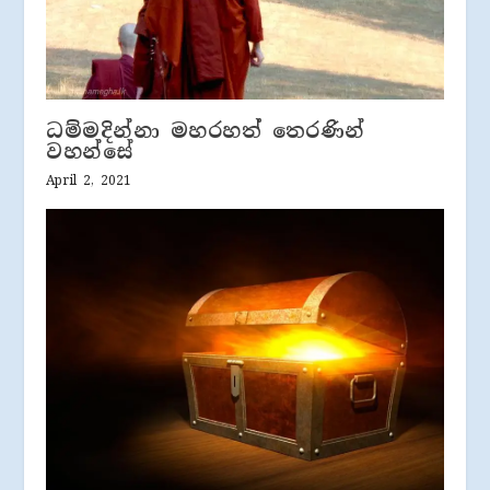
ධම්මදින්නා මහරහත් තෙරණින්
වහන්සේ
April 2, 2021