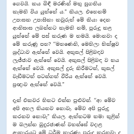
ගෙවයි. කය බිඳී මරණින් මතු සුගතිය
කැමති විය යුත්තේ ය.” කියල. එහෙනම්
උපාසක උපාසිකා කවුරුත් මේ කියා දෙන
ආනිසංස ලබන්නට කැමති නම්, පුරුදු කළ
යුත්තේ මේ පස් කරුණ ම තමයි. මොනවා ද
මේ කරුණු පහ? ‘‘මහණෙනි, මෙහිලා භික්ෂුව
ශ‍්‍රද්ධාව ඇත්තේ වෙයි. අකුසල් පිළිබඳව
ලැජ්ජාව ඇත්තේ වෙයි. අකුසල් පිළිබඳ ව භය
ඇත්තේ වෙයි. අකුසල් දුරු කිරීමටත්, කුසල්
වැඞීමටත් පටන්ගත් වීරිය ඇත්තේ වෙයි.
ප‍්‍රඥාව ඇත්තේ වෙයි.”
දැන් එකවර හිතට එන්න පුළුවන්. ‘‘ආ මේව
අපි අහල තියනව නොවැ. මේව අපි පුරුදු
කරනව නොවැ” කියල. ඇත්තටම තමා තුළින්
ම බලන්න බුදුරජාණන් වහන්සේ වදාළ
ආකාරයට මේ ධර්ම කාරණා පුරුදු කරනවා ද