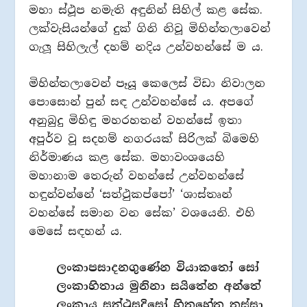
මහා ස්ථූප නමැති අඳුනින් සිහිල් කළ සේක.
ලක්වැසියන්ගේ දුක් ගිනි නිවූ මිහින්තලාවෙන්
ගැලූ සිහිලැල් දහම් නදිය උන්වහන්සේ ම ය.
මිහින්තලාවෙන් පෑයූ කෙලෙස් විඩා නිවාලන
පොසොන් පුන් සඳ උන්වහන්සේ ය. අපගේ
අනුබුදු මිහිඳු මහරහතන් වහන්සේ ඉතා
අපූර්ව වූ සදහම් නගරයක් සිරිලක් බිමෙහි
නිර්මාණය කළ සේක. මහාවංශයෙහි
මහානාම තෙරුන් වහන්සේ උන්වහන්සේ
හඳුන්වන්නේ ‘සත්ථුකප්පෝ’ ‘ශාස්තෘන්
වහන්සේ සමාන වන සේක’ වශයෙනි. එහි
මෙසේ සඳහන් ය.
ලංකාපසාදනගුණේන වියාකතෝ සෝ
ලංකාහිතාය මුනිනා සයිතේන අන්‌තේ
ලංකාය සත්‌ථුසදිසෝ හිතහේතු තස්‌සා