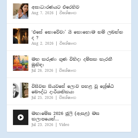
අසාධාරණයට එරෙහිව
Aug 7, 2026
|
විශේෂාංග
‘එසේ නොවේවා’ යි කොහොම නම් ලබන්න
ද ?
Aug 2, 2026
|
විශේෂාංග
මහ කරුණා ගුණ විහිදා දම්සක කැරකී
මුනිඳා
Jul 26, 2026
|
විශේෂාංග
විසිවන සියවසේ ලොව පහළ වූ ශ්‍රේෂ්ඨ
බෞද්ධ දාර්ශනිකයා
Jul 25, 2026
|
විශේෂාංග
මහාමේඝ 2026 ජූලි (​ඇසළ) මස
කලාපයෙන්…
Jul 23, 2026
|
Video