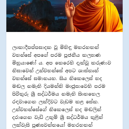
ලංකාදීපප්පසාදක වූ මිහිඳු මහරහතන්
වහන්සේ අපගේ පරම පූජනීය කල්‍යාණ
මිත්‍රයාණෝ ය. අප කෙරෙහි දැක්වූ කරුණාව
නිසාවෙන් උන්වහන්සේ අපට ශාස්තෘන්
වහන්සේ සමානයහ. සිය නිකෙලෙස් හද
මඬල නමැති දියමන්ති මංජුසාවෙහි පරම
පිවිතුරු ශ්‍රී සද්ධර්මය නමැති සිංහතෙල
රඳවාගෙන ලක්දිවට වැඩම කළ සේක.
උන්වහන්සේගේ නිකෙලෙස් හද මඬලින්
දරාගෙන වැඩි උතුම් ශ්‍රී සද්ධර්මය තුළින්
ලක්වැසි පුණ්‍යවන්තයෝ මහරහතන්