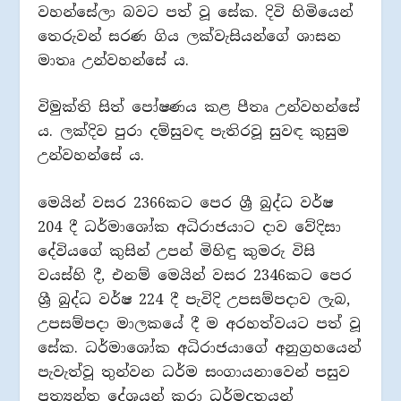
වහන්සේලා බවට පත් වූ සේක. දිවි හිමියෙන්
තෙරුවන් සරණ ගිය ලක්වැසියන්ගේ ශාසන
මාතෘ උන්වහන්සේ ය.
විමුක්ති සිත් පෝෂණය කළ පීතෘ උන්වහන්සේ
ය. ලක්දිව පුරා දම්සුවඳ පැතිරවූ සුවඳ කුසුම
උන්වහන්සේ ය.
මෙයින් වසර 2366කට පෙර ශ්‍රී බුද්ධ වර්ෂ
204 දී ධර්මාශෝක අධිරාජයාට දාව වේදිසා
දේවියගේ කුසින් උපන් මිහිඳු කුමරු විසි
වයස්හි දී, එනම් මෙයින් වසර 2346කට පෙර
ශ්‍රී බුද්ධ වර්ෂ 224 දී පැවිදි උපසම්පදාව ලැබ,
උපසම්පදා මාලකයේ දී ම අරහත්වයට පත් වූ
සේක. ධර්මාශෝක අධිරාජයාගේ අනුග්‍රහයෙන්
පැවැත්වූ තුන්වන ධර්ම සංගායනාවෙන් පසුව
ප්‍රත්‍යන්ත දේශයන් කරා ධර්මදූතයන්