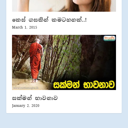
කෙස් ගසකින් කමටහනක්..!
March 1, 2015
සක්මන් භාවනාව
January 2, 2020