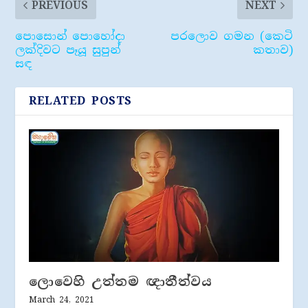
PREVIOUS
NEXT
පොසොන් පොහෝදා
පරලොව ගමන (කෙටි
ලක්දිවට පෑයූ සුපුන්
කතාව)
සඳ
RELATED POSTS
ලොවෙහි උත්තම ඥාතීත්වය
March 24, 2021