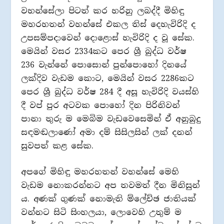
වහන්සේලා පිටත් කර හරිනු ලබද්දී මිහිඳු
මහරහතන් වහන්සේ එකල තිස් දෙහැවිරිදි ද
උපසම්පදාවෙන් දොළොස් හැවිරිදි ද වූ සේක.
මෙයින් වසර 2334කට පෙර ශ්‍රී බුද්ධ වර්ෂ
236 වැන්නේ පොසොන් පුන්පොහෝ දිනයේ
ලක්දිව වැඩම කොට, මෙයින් වසර 2286කට
පෙර ශ්‍රී බුද්ධ වර්ෂ 284 දී අසූ හැවිරිදි වයස්හි
දී වප් පුර අටවක පොහෝ දින පිරිනිවන්
පානා තුරු ම මෙබිම වැඩවෙසෙමින් ඒ අනුබුදු
සඳමඬලාණෝ අමා දම් සිසිලසින් ලක් දනන්
සුවපත් කළ සේක.
අපගේ මිහිඳු මහරහතන් වහන්සේ මෙහි
වැඩම නොකරන්නට අප තවමත් දීන මිනිසුන්
ය. අණක් ගුණක් නොමැති ම්ලේච්ඡ ජාතියක්
වන්නට සිටි සිංහලයා, ලොවෙහි උතුම් ම