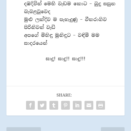
දඹදිවින් මෙහි වැඩම කොට – බුදු සසුන
බැබළවූවෙද
මුළු ලක්දිව ම පැහැදුණු – වීතරාගිව
පිරිනිවන් වැඩි
අපගේ මිහිඳු මුනිඳුට – වඳිමි මම
සාදරයෙන්
සාදු! සාදු!! සාදු!!!
SHARE: