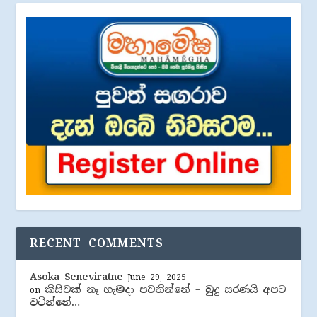
RECENT COMMENTS
Asoka Seneviratne
June 29, 2025
කිසිවක් නෑ හැමදා පවතින්නේ – බුදු සරණයි අපට
on
වටින්නේ…