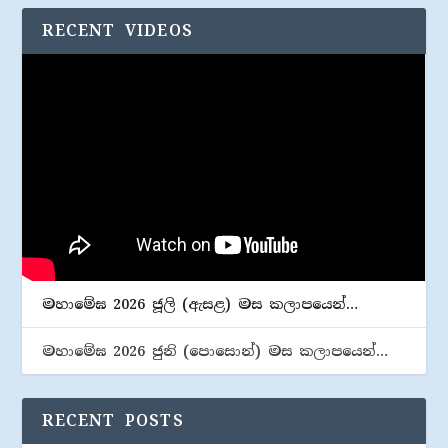
RECENT VIDEOS
මහාමේඝ 2026 ජූලි (​ඇසළ) මස කලාපයෙන්…
මහාමේඝ 2026 ජුනි (​පොසොන්) මස කලාපයෙන්…
RECENT POSTS