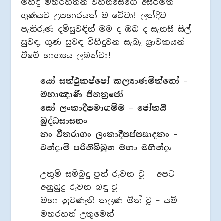
මිහිඳු මහරහතන් වහන්සේගේ අසිරිමත්
ගුණයට උපහාරයක් ම වේවා! ලක්දිව
පැතිරුණ දම්සුවඳින් මම ද ඔබ ද සැනසී සිල්
සුවඳ, ගුණ සුවඳ විහිදුවන සැබෑ ශ්‍රාවකයන්
වීමේ භාග්‍යය ලබත්වා!
යෝ සත්ථුකප්පෝ කල්‍යාණමිත්තෝ –
මහාඤාණී ජිනත්‍රජෝ
සෝ ලංකාදීපමාගම්ම – ජෝතයී
බුද්ධසාසනං
තං වීතරාගං ලංකාදීපප්පසාදකං –
වන්දාමි පරිනිබ්බුත මහා මහින්දං
උතුම් සම්බුදු පුත් රුවන වූ – අපට
අනුබුදු රුවන බඳු වූ
මහා නුවණැති කලණ මිත් වූ – යම්
මහරහත් උතුමෙක්