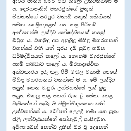
ආර්ය ජාතිය බවට පත් කළෝ උන්වහන්සේ ම
ය. දෙවනපෑතිස් මහරජුන්ගේ මුතුන්-
මිත්තන්ගේ පරපුර වනාහී යකුන් යකිනියන්
සමඟ කෙළිදෙළෙන් ගත කළ පිරිසකි.
ඇත්තෙන්ම ලක්දිව යක්ෂද්වීපයක් කළෝ
ඔවුහු ය. එනමුදු අප අනුබුදු මිහිඳු මහරහතන්
වහන්සේ එකී යක් පුරය දම් සුවඳ හමන
ධර්මද්වීපයක් කළෝ ය. ගෞතම බුදුරජුන්ගේ
දහම් ගබඩාව කළෝ ය. මිථ්‍යාදෘෂ්ටික
අන්ධකාරය දුරු කළ රිවි මඬල වනාහී අපගේ
මිහිඳු මහරහතන් වහන්සේ ම ය. මේ ලක්දිව
සසුන් කෙත වැපුරූ උන්වහන්සේ ලක් බුදු
සසුන එකලු කළ පහන් රුක වූ සේක. හෙළ
වැසියන්ගේ සැබෑ ම විමුක්තිදායකයාණෝ
උන්වහන්සේ ය. බෝපත් ලෙලදී හමා යන සුළං
රැලි ලක්වැසියන්ගේ සෝතැවුල් සංසිඳවූහ.
අවිද්‍යාවෙන් තෙත්ව දුකින් බර වූ දෙනෙත්