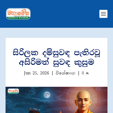
සිරිලක දම්සුවඳ පැතිරවූ
අසිරිමත් සුවඳ කුසුම
Jun 25, 2026
|
විශේෂාංග
|
0