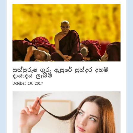
සත්පුරුෂ ගුරු ඇසුරේ සුන්දර දහම්
දායාදය ලැබීම
October 10, 2017