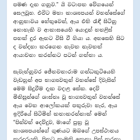
පමණ දැන ගනුව.” යි වටාපත වේගයෙන්
සෙලවූහ. එවිට මහා කාශ්‍යපයන් වහන්සේගේ
ආනුභාවය හේතුවෙන්, ඇය එහි රැඳී සිටිනු
නොහැකි ව ආකාසයෙහි යොදුන් හතළිස්
පහක් දුර ඈතට විසි වී ගියා ය. අහසෙහි සිට
ද වන්දනා කරගෙන නැවත නැවතත්
ආයාචනා කරන්නට පටන් ගත්තා ය.
සැවැත්නුවර ජේතවනාරාම ගන්ධකුටියෙහි
වැඩහුන් අප භාග්‍යවතුන් වහන්සේ දිවැසින්
මෙම සිදුවීම දැක වදාළ සේක. දෙව්
මිනිසුන්ගේ ශාස්තෘ වූ භාග්‍යවතුන් වහන්සේ
ඇය වෙත ආලෝකයක් පතුරුවා හැර, ඇය
ඉදිරියේ සිටිමින් කතාකරන්නාක් මෙන්
“පින්වත් දෙව්දුව, මාගේ පුත්‍ර වූ
කාශ්‍යපයන්ගේ ගුණයට ඔබගේ උපස්ථානය
කරදරයකි. පිනට කැමති කෙනා පින් කරනා