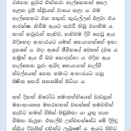
රජගහ නුවර එක්තරා හැල්කෙතක් අසල
පැළක දුගී ස්ත්‍රියක් වාසය කළා ය. එම
හැල්කෙතට එන සතුන්, කුරුල්ලන් එළවා එය
ආරක්ෂා කිරීම ඇයට පැවරී තිබූ වගකීම ය.
කාත් කවුරුත් නැතිව, තනිවම දිවි ගෙවූ ඇය
එදිනෙදා ආහාරයට යමක් සොයාගත්තේ ඉතා
දුකසේ ය. එදා ඇගේ ජීවිතයේ අවසන් දවස ය.
නමුත් ඇය ඒ බව නොදත්තා ය. එදින ඇය
හැල්කෙත පුරා ඇවිද සොයාගත් හැල්වී
ස්වල්පයක් ගෙන තමාට ආහාරයට ගනු
පිණිස පොරි සකසමින් සිටියා ය.
සත් දිනක් නිරෝධ සමාපත්තියෙන් වැඩහුන්
මහාකාශ්‍යප මහරහතන් වහන්සේ සමවතින්
නැගිට තමන් විසින් පිඬුසිඟා යා යුතු තැන
විමසා බැලූහ. එකල්හි උන්වහන්සේට මේ දිළිඳු
ස්ත්‍රිය දිවැසින් දකින්ට ලැබුණේ ය. ඇයට පිහිට