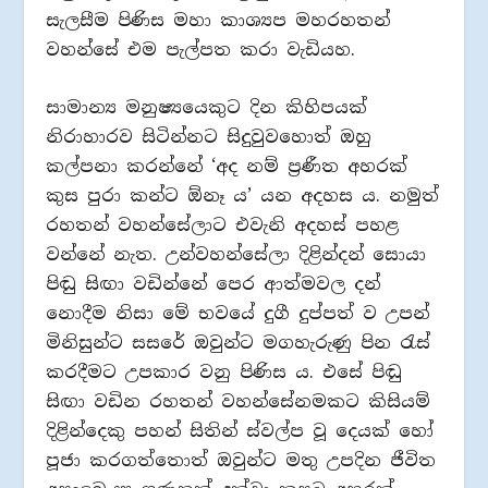
සැලසීම පිණිස මහා කාශ්‍යප මහරහතන්
වහන්සේ එම පැල්පත කරා වැඩියහ.
සාමාන්‍ය මනුෂ්‍යයෙකුට දින කිහිපයක්
නිරාහාරව සිටින්නට සිදුවුවහොත් ඔහු
කල්පනා කරන්නේ ‘අද නම් ප්‍රණීත අහරක්
කුස පුරා කන්ට ඕනෑ ය’ යන අදහස ය. නමුත්
රහතන් වහන්සේලාට එවැනි අදහස් පහළ
වන්නේ නැත. උන්වහන්සේලා දිළින්දන් සොයා
පිඬු සිඟා වඩින්නේ පෙර ආත්මවල දන්
නොදීම නිසා මේ භවයේ දුගී දුප්පත් ව උපන්
මිනිසුන්ට සසරේ ඔවුන්ට මගහැරුණු පින රැස්
කරදීමට උපකාර වනු පිණිස ය. එසේ පිඬු
සිඟා වඩින රහතන් වහන්සේනමකට කිසියම්
දිළින්දෙකු පහන් සිතින් ස්වල්ප වූ දෙයක් හෝ
පූජා කරගත්තොත් ඔවුන්ට මතු උපදින ජීවිත