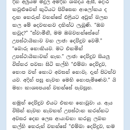
දින අලුයම මිදුල අමදින ශබ්දය ඇසී, දොර
කවුළුවෙන් කුටියට පිවිසෙන ආලෝකය ද
දැක තෙරුන් වහන්සේ එළියට අවුත් බලන
කල මේ දෙවඟනව දකින්ට ලැබුණි. “ඔබ
කවුද?” “ස්වාමීනී, මම ඔබවහන්සේගේ
උපස්ථායිකාව වන ලාජා දෙව්දුව වෙමි.”
“බොරු නොකියව. මට එනමින්
උපස්ථායිකාවක් නැත.” ලාජා දෙව්දුව සියලු
විස්තර පවසා සිටි කල්හි “එම්බා දෙව්දුව,
තොප වත් කොට අවසන් නොවැ. දැන් පිටත්ව
යව. අදින් පසු නැවත මෙහි නොපැමිණෙව.” යි
මහා කාශ්‍යපයන් වහන්සේ පැවසූහ.
නමුත් දෙව්දුව එයට එකඟ නොවූවා ය. ඇය
විසින් නැවත නැවතත් උපස්ථාන කරන්නට
අවසර දෙන ලෙස ආයාචනා කරනු ලබන
කල්හි තෙරුන් වහන්සේ “එම්බා දෙව්දුව, තම