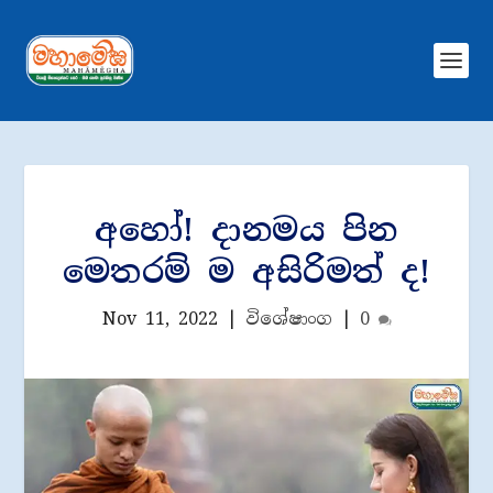
අහෝ! දානමය පින
මෙතරම් ම අසිරිමත් ද!
Nov 11, 2022
|
විශේෂාංග
|
0