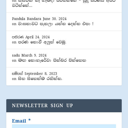
කිසිවක් නෑ හැමදා පවතින්නේ – බුදු සරණයි අපට
on
වටින්නේ…
Pandula Bandara
June 30, 2024
වාසනාවට පැනලා යන්න දෙන්න එපා !
on
පතිරණ
April 24, 2024
පරණ නොවී අලුත් වෙමු.
on
sadu
March 9, 2024
මඟ නොහැරේවා පින්බර පින්කෙත
on
සම්පත්
September 8, 2023
සිත සිතෙන්ම රකින්න.
on
NEWSLETTER SIGN UP
Email
*