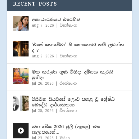
RECENT POSTS
අසාධාරණයට එරෙහිව
Aug 7, 2026
|
විශේෂාංග
‘එසේ නොවේවා’ යි කොහොම නම් ලබන්න
ද ?
Aug 2, 2026
|
විශේෂාංග
මහ කරුණා ගුණ විහිදා දම්සක කැරකී
මුනිඳා
Jul 26, 2026
|
විශේෂාංග
විසිවන සියවසේ ලොව පහළ වූ ශ්‍රේෂ්ඨ
බෞද්ධ දාර්ශනිකයා
Jul 25, 2026
|
විශේෂාංග
මහාමේඝ 2026 ජූලි (​ඇසළ) මස
කලාපයෙන්…
Jul 23, 2026
|
Video