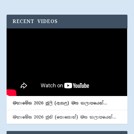
RECENT VIDEOS
මහාමේඝ 2026 ජූලි (​ඇසළ) මස කලාපයෙන්…
මහාමේඝ 2026 ජුනි (​පොසොන්) මස කලාපයෙන්…