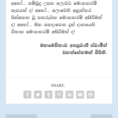
අහෝ… සම්බුදු උපත ලොවට මොනතරම්
සැපයක් ද! අහෝ… ලොවෙහි අනුත්තර
පින්කෙත වූ සඟරුවන මොනතරම් අසිරිමත්
ද! අහෝ… සිත පහදාගෙන දුන් දානයෙහි
විපාක මොනතරම් අසිරිමත් ද!
මහමෙව්නාව අසපුවාසී ස්වාමීන්
වහන්සේනමක් විසිනි.
SHARE: