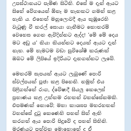
උපස්ථානයට පැමිණ සිටිති. එසේ ම දැන් ඇයට
සිතේ වේගයෙන් ඕනෑ ම තැනකට ගමන් කළ
හැකි ය. එහෙත් මනුලොවදී ඇය කුඹුරෙහි
වැටුණු වී කරල් සොයා ගැනීමට කොතරම්
වෙහෙස ගෙන ඇවිදින්නට ඇද්ද! ‘මේ මේ දෙය
මට අඩු ය’ කියා කියන්නට දෙයක් ඇයට දැන්
නැත. මේ හැමටම වඩා සුවිශේෂී කරුණක්
ඔබට මේ ලිපියේ ඉදිරියට දැනගන්නට ලැබේ.
මෙතරම් සැපයක් ඇයට ලැබුණේ පොරි
ස්වල්පයක් පූජා කළ පිනෙනි. නමුත් එය
පිළිගත්තේ රාග, ද්වේෂාදී සියලු කෙලෙස්
ප්‍රහාණය කළ උත්තම රහතන් වහන්සේනමකි.
එපමණක් නොවේ; මහා කාශ්‍යප මහරහතන්
වහන්සේ දුටු කෙණෙහි පහන් සිත් ඇති
කරගත් ඇය පොරි පිදුවේ ද පහන් සිතිනි.
මරණයට පත්වන මොහොතේ ද ඒ