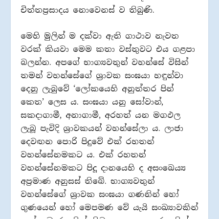
චිත්තප්‍රසාදය නොවෙනස් ව තිබුණි.
මෙහි මුලින් ම දක්වා ඇති ගාථාව නැවත
වරක් කියවා මෙම කතා වස්තුවට එය ගළපා
බලන්න. අපගේ භාග්‍යවතුන් වහන්සේ විසින්
තමන් වහන්සේගේ ශ්‍රාවක සංඝයා හඳුන්වා
දෙනු ලැබුවේ ‘ලෝකයෙහි අනුත්තර පින්
කෙත’ ලෙස ය. සංඝයා යනු සෝවාන්,
සකදාගාමී, අනාගාමී, අරහත් යන මගඵල
ලැබූ පැවිදි ශ්‍රාවකයන් වහන්සේලා ය. ලාජා
දෙවඟන පොරි පිදුවේ එක් රහතන්
වහන්සේනමකට ය. එක් රහතන්
වහන්සේනමකට පිදූ දානයෙහි ද අසංඛෙය්‍ය
අප්‍රමාණ අනුසස් තිබේ. භාග්‍යවතුන්
වහන්සේගේ ශ්‍රාවක සංඝයා ගණනින් හෝ
ගුණයෙන් හෝ මෙපමණ වේ යැයි සංඛ්‍යාවකින්