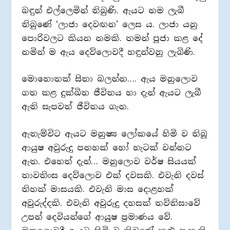
බඳුන් එල්ලෙමින් තිබුණි. ඇයට නම ලැබී
තිබුණේ ‘ලාජා දෙවඟන’ ලෙස ය. ලාජා යනු
පොරිවලට කියන නමකි. තමන් පූජා කළ දේ
නමින් ම ඇය දෙව්ලොවදී හඳුන්වනු ලැබිණි.
මොහොතක් සිතා බලන්න…. ඇය මනුලොව
ගත කළ දුක්ඛිත ජීවිතය හා දැන් ඇයට ලැබී
ඇති සැපවත් ජීවිතය ගැන.
ඇතැම්විට ඇයට මනුෂ්‍ය ලෝකයේ හිමි ව තිබූ
ආයුෂ අවුරුදු පනහක් හෝ හැටක් වන්නට
ඇත. එහෙත් දැන්… මනුලොව වර්ෂ සියයක්
තාවතිංස දෙව්ලොව එක් දවසකි. එවැනි දවස්
තිහක් මාසයකි. එවැනි මාස දොළහක්
අවුරුද්දකි. එවැනි අවුරුදු දහසක් තව්තිසාවේ
උපන් දෙවියන්ගේ ආයුෂ ප්‍රමාණය වේ.