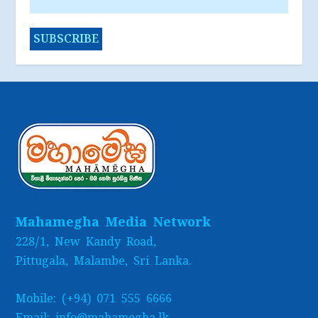
Mahamegha Media Network
228/1, New Kandy Road,
Pittugala, Malambe, Sri Lanka.
Mobile: (+94) 071 555 6666
Email: info@mahamegha.lk