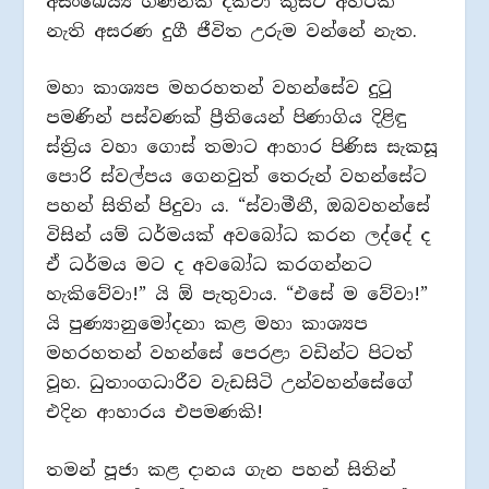
අසංඛෙය්‍ය ගණනක් දක්වා කුසට අහරක්
නැති අසරණ දුගී ජීවිත උරුම වන්නේ නැත.
මහා කාශ්‍යප මහරහතන් වහන්සේව දුටු
පමණින් පස්වණක් ප්‍රීතියෙන් පිණාගිය දිළිඳු
ස්ත්‍රිය වහා ගොස් තමාට ආහාර පිණිස සැකසූ
පොරි ස්වල්පය ගෙනවුත් තෙරුන් වහන්සේට
පහන් සිතින් පිදුවා ය. “ස්වාමීනී, ඔබවහන්සේ
විසින් යම් ධර්මයක් අවබෝධ කරන ලද්දේ ද
ඒ ධර්මය මට ද අවබෝධ කරගන්නට
හැකිවේවා!” යි ඕ පැතුවාය. “එසේ ම වේවා!”
යි පුණ්‍යානුමෝදනා කළ මහා කාශ්‍යප
මහරහතන් වහන්සේ පෙරළා වඩින්ට පිටත්
වූහ. ධුතාංගධාරීව වැඩසිටි උන්වහන්සේගේ
එදින ආහාරය එපමණකි!
තමන් පූජා කළ දානය ගැන පහන් සිතින්