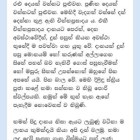
රළු දෙයක් වන්නට පුළුවන. ප්‍රණීත දෙයක්
වන්නටත් පුළුවන. මෙහිදී වැදගත් වන්නේ දන්
දෙන්නා තුළ ඇති චිත්තප්‍රසාදය ය. එකී
චිත්තප්‍රසාදය දානයට පෙරත්, දෙන
අවස්ථාවේදීත්, දුන් පසුත් කියන අවස්ථා
තුනේදී ම පවත්වා ගත යුතු වේ. දානයක් දුන්
පසු මොනයම් හෝ කරුණක් අල්ලාගෙන
සිතේ පහන් බව නැතිවී ගොස් පසුතැවීමක්
හෝ මසුරු සිතක් උපන්නොත් ඔහුගේ පින
අපතේ යයි. පින බාල වේ. මෙහි දිළිඳු ස්ත්‍රිය
පූජා කළේ තමා සන්තක ව තිබූ පොරි
ස්වල්පයකි. නමුත් මේ තුන් තැන ඇගේ
පැහැදීම නොවෙනස් ව තිබුණි.
තමන් පිදූ දානය නිසා ඇයට ලැබුණු වටිනා ම
ලාභය කුමක්දැයි කියා අපි දැන් බලමු. තමා
ලද දෙව් සැපත ගැන විස්මයට පත් ලාජා