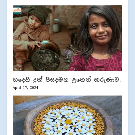
හදෙහි දුක් පිසදමන ළතෙත් කරුණාව.
April 17, 2024