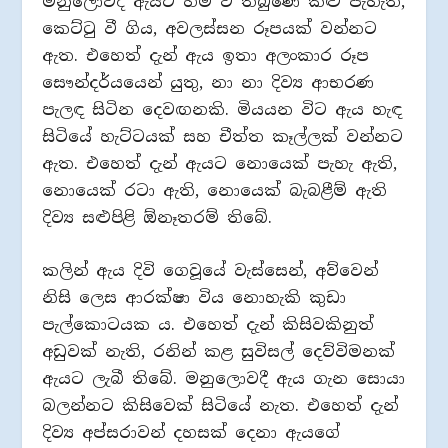
මනුලොවදී ඇයට හිමි ව තිබුණේ කළු පැහැති,
කෙට්ටු වී ගිය, අවලස්සන රූපයක් වන්නට
ඇත. එහෙත් දැන් ඇය ඉතා අලංකාර රූප
සෞන්දර්යයෙන් යුතු, නා නා දිව්‍ය ආභරණ
පැලඳ සිටින දෙවඟනකි. මියයන විට ඇය හැඳ
සිටියේ හැට්ටයක් සහ චීත්ත කෑල්ලක් වන්නට
ඇත. එහෙත් දැන් ඇයට නොයෙක් පැහැ ඇති,
නොයෙක් රටා ඇති, නොයෙක් බැබළීම් ඇති
දිව්‍ය සළුපිළි ඕනෑතරම් තිබේ.
කලින් ඇය දිවි ගෙවූයේ වැස්සෙන්, අව්වෙන්
නිසි ලෙස ආරක්ෂා විය නොහැකි කුඩා
පැල්කොටයක ය. එහෙත් දැන් කිසිවකිනුත්
අඩුවක් නැති, රනින් කළ සුවිසල් දෙව්විමනක්
ඇයට ලැබී තිබේ. මනුලොවදී ඇය ගැන සොයා
බලන්නට කිසිවෙක් සිටියේ නැත. එහෙත් දැන්
දිව්‍ය අප්සරාවන් දහසක් දෙනා ඇයගේ