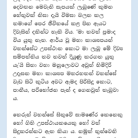
දෙවඟන මෙවැනි සැපයක් ලැබුණේ කුමන
හේතුවක් නිසා දැයි විමසා බලන කල
තමාගේ පෙර ජීවිතයේ කළ පින ඇයට
දිවැසින් දකින්ට හැකි විය. ‘මා තවත් ප්‍රමාද
විය යුතු නැත. ආර්ය වූ මහා කාශ්‍යපයන්
වහන්සේට උපස්ථාන කොට මා ලැබූ මේ දිව්‍ය
සම්පත්තිය තව තවත් දියුණු කරගත යුතු
යැ’යි සිතා වහා මනුලොවට අවුත් හිමිදිරි
උදෑසන මහා කාශ්‍යප මහරහතන් වහන්සේ
වැඩ සිටි කුටිය අවට ඇමද පිරිසිදු කොට,
පානීය, පරිභෝජන පැන් ද ගෙනවුත් තැබුවා
ය.
තෙරුන් වහන්සේ සිතුවේ සාමණේර කෙනෙකු
හෝ ගිහි උපස්ථායකයෙකු හෝ වත්
සිදුකරන්නට ඇත කියා ය. නමුත් තුන්වෙනි