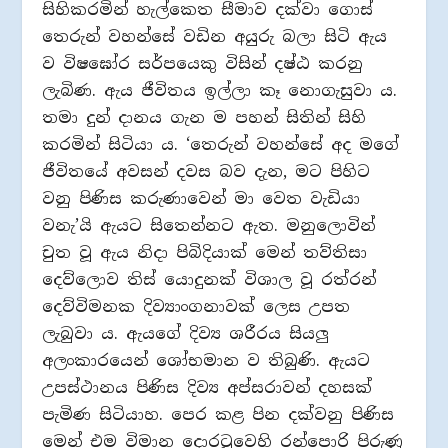
සිහිකරමින් හැල්කෙත සීමාව දක්වා ගොස්
තෙරුන් වහන්සේ වඩින අයුරු බලා සිටි ඇය
ව විෂඝෝර සර්පයෙකු විසින් දෂ්ඨ කරනු
ලැබිණ. ඇය ජීවිතය ඉල්ලා කෑ නොගැසුවා ය.
තමා දුන් දානය ගැන ම පහන් සිතින් සිහි
කරමින් සිටියා ය. ‘තෙරුන් වහන්සේ අද මගේ
ජීවිතයේ අවසන් දවස බව දැන, මට පිහිට
වනු පිණිස කරුණාවෙන් මා වෙත වැඩියා
වනැ’යි ඇයට සිතෙන්නට ඇත. මනුලොවින්
චුත වූ ඇය නිදා පිබිදියාක් මෙන් තව්තිසා
දෙව්ලොව තිස් යොදුනක් විශාල වූ රත්රන්
දෙව්විමනක දිව්‍යාංගනාවක් ලෙස උපත
ලැබුවා ය. ඇයගේ දිව්‍ය ශරීරය සියලු
අලංකාරයෙන් ශෝභමාන ව තිබුණි. ඇයට
උපස්ථානය පිණිස දිව්‍ය අප්සරාවන් දහසක්
පැමිණ සිටියාහ. පෙර කළ පින දක්වනු පිණිස
මෙන් එම විමාන දොරටුවෙහි රන්පොරි පිරුණු