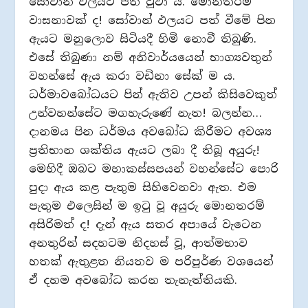
සෝවාන් ඵලයට පත් වූවා ය. මොනතරම්
වාසනාවක් ද! සෝවාන් ඵලයට පත් වීමේ පින
ඇයට මනුලොව සිටියදී හිමි නොවී තිබුණි.
එසේ තිබුණා නම් අනිවාර්යයෙන් භාග්‍යවතුන්
වහන්සේ ඇය කරා වඩිනා සේක් ම ය.
ධර්මාවබෝධයට පින් ඇතිව උපන් කිසිවෙකුත්
උන්වහන්සේට මගහැරුණේ නැත! බලන්න…
දානමය පින ධර්මය අවබෝධ කිරීමට අවශ්‍ය
ප්‍රතිභාන ශක්තිය ඇයට ලබා දී තිබූ අයුරු!
මෙහිදී ඔබට මහාකස්සපයන් වහන්සේට පොරි
පුදා ඇය කළ පැතුම සිහිවෙනවා ඇත. එම
පැතුම එලෙසින් ම ඉටු වූ අයුරු මොනතරම්
අසිරිමත් ද! දැන් ඇය සතර අපායේ වැටෙන
අනතුරින් සදහටම නිදහස් වූ, ආත්මභාව
හතක් ඇතුළත නියතව ම පරිපූර්ණ වශයෙන්
ඒ දහම අවබෝධ කරන තැනැත්තියකි.