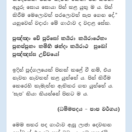
අයුරු සොය සොයා පින් කළ යුතු ම ය. පින්
කිරීම මෙලොවත් පරලොවත් සැප ගෙන දේ.”
යනුවෙන් වදාරා මේ ගාථාව ද වදාළ සේක.
පුඤ්ඤං චේ පුරිසෝ කයිරා කයිරාථේතං
පුනප්පුනං තම්හි ඡන්දං කයිරාථ සුඛෝ
පුඤ්ඤස්ස උච්චයෝ
ඉදින් පුද්ගලයෙක් පිනක් කළේ වී නම්, එය
නැවත නැවතත් කළ යුත්තේ ය. පින් කිරීම
කෙරෙහි කැමැත්ත ඇතිකර ගත යුත්තේ ය.
‘සැප’ කියා කියන්නේ පිනට ම ය.
(ධම්මපදය – පාප වර්ගය)
මෙම සතර පද ගාථාව ඇසූ ලාජා දෙවඟන