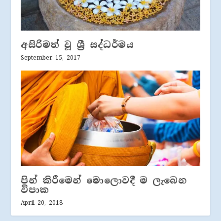
අසිරිමත් වූ ශ්‍රී සද්ධර්මය
September 15, 2017
පින් කිරීමෙන් මොලොවදී ම ලැබෙන
විපාක
April 20, 2018