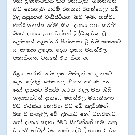
හෝ ප්‍රමාණයකින් කිව නොහැක. ගණනකින්
කිව නොහැකි තරම් රහතන් වහන්සේලා මේ
බුදු සසුනෙහි වැඩිසිටියහ. ඔබ ‘ඉමං භික්ඛං
භික්ඛුසංඝස්ස දේම’ කියා දානය පූජා කරද්දී
ඔබේ දානය පූජා වන්නේ බුද්ධශ්‍රාවක වූ,
ලෝකයේ අනුත්තර පින්කෙත වූ එම සංඝයාට
ය. සංඝයා උදෙසා දෙන දානය මහත්ඵල
මහානිශංස වන්නේ එම නිසා ය.
ඊළඟ කරුණ නම් දාන වස්තූන් ය. දානයට
දෙන දේවල් මොනවාද කියන කරුණ මත
හෝ දානයට වියදම් කරන මුදල මත කිසි
ලෙසකින්වත් දානයේ මහත්ඵල මහානිශංස
බව තීරණය නොවන බව මේ සිදුවීමෙන්
මනාව පැහැදිලි වේ. දුගියාට හෝ ධනවතාට
හෝ දානය සඳහා දීමට සිදුවන්නේ තමා සතු
ව ඇති දේවල් මිස නැති දේවල් නොවේ. එය