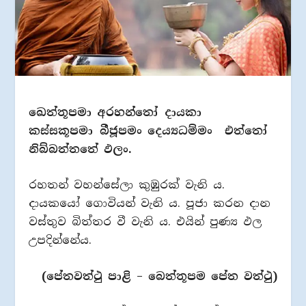
ඛෙත්තූපමා අරහන්තෝ දායකා
කස්සකූපමා බීජූපමං දෙය්‍යධම්මං එත්තෝ
නිබ්බත්තතේ ඵලං.
රහතන් වහන්සේලා කුඹුරක් වැනි ය.
දායකයෝ ගොවියන් වැනි ය. පූජා කරන දාන
වස්තුව බිත්තර වී වැනි ය. එයින් පුණ්‍ය ඵල
උපදින්නේය.
(පේතවත්ථු පාළි – බෙත්තූපම පේත වත්ථු)