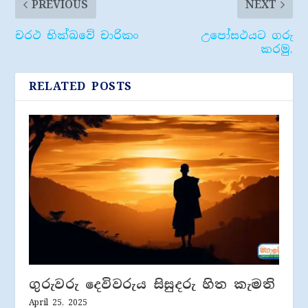
PREVIOUS
NEXT
චරථ භික්ඛවේ චාරිකං
උපෝසථයට ගරු
කරමු.
RELATED POSTS
ගුරුවරු දෙවිවරුය සිසුදරු හිත කැමති
April 25, 2025