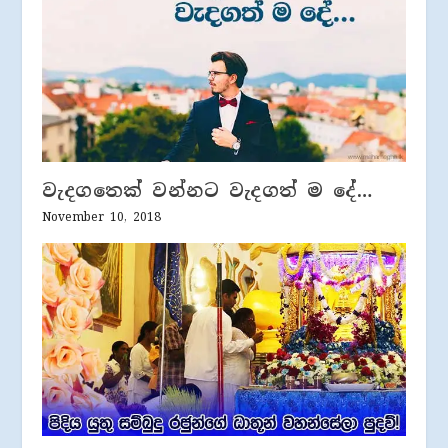
වැදගතෙක් වන්නට වැදගත් ම දේ…
November 10, 2018