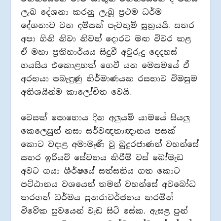
ලැබ දේශනා කරනු ලැබූ ප්‍රථම ධර්ම
දේශනාව වන දම්සක් පැවතුම් සූත්‍රයයි. සතර
අපා ගිනි නිවා නිවන් දොරට මඟ විවර කළ
ඒ මහා ප්‍රතිහාර්යය සිදුවී අවුරුදු දෙදහස්
හයසිය එකොළහක් ගෙවී යන මෙසමයේ ඒ
අරභයා පබැඳුණු නිර්මාණයක රසභාව විමසුම
අතිශයින්ම කාලෝචිත වෙයි.
වෙසක් පොහොය දින අලුයම් යාමයේ සියලු
කෙලෙසුන් නසා සර්වඥතාඥානය පසක්
කොට වදාළ අමාමෑණී වූ බුදුරජාණන් වහන්සේ
සතර ඉරියව් සේවනය කිරීම් වස් බෝමැඩ
අවට ගයා ශීර්ෂයේ සත්සතිය ගත කොට
පට්ඨානය වශයෙන් තමන් වහන්සේ අවබෝධ
කරගත් ධර්මය පුනරාවර්ජනය කරමින්
විවේක සුවයෙන් වැඩ සිටි සේක. ඇසළ පුන්