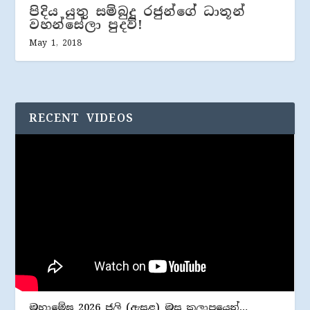
පිදිය යුතු සම්බුදු රජුන්ගේ ධාතූන්
වහන්සේලා පුදව්!
May 1, 2018
RECENT VIDEOS
මහාමේඝ 2026 ජූලි (​ඇසළ) මස කලාපයෙන්…