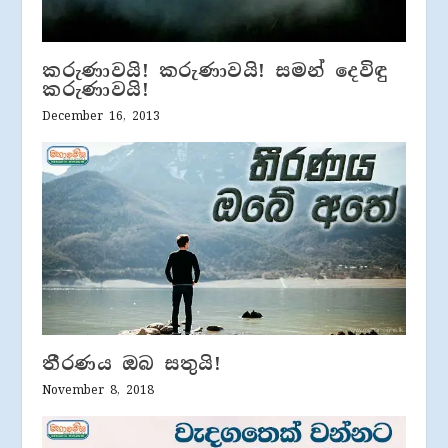
කරුණාවයි! කරුණාවයි! සමන් දෙවිඳු
කරුණාවයි!
December 16, 2013
තීරණය ඔබ සතුයි!
November 8, 2018