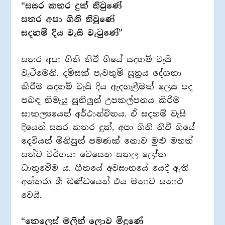
“සසර කතර දුක් නිවුණේ
සතර අපා ගිනි නිවුණේ
සදහම් දිය වැසි වැටුණේ”
සතර අපා ගිනි නිවී ගියේ සදහම් වැසි
වැටීමෙනි. දම්සක් පැවතුම් සූත්‍රය දේශනා
කිරීම සදහම් වැසි දිය ඇදහැළීමක් ලෙස පද
පබඳ නිමැයූ සුනිලුන් උපකල්පනය කිරීම
සාකල්‍යයෙන් අර්ථාන්විතය. ඒ සදහම් වැසි
දියෙන් සසර කතර දුක්, අපා ගිනි නිවී ගියේ
දෙවියන් මිනිසුන් පමණක් නොව මුළු මහත්
සත්ව වර්ගයා වෙසෙන සකල ලෝක
ධාතුවේම ය. ගීතයේ අවසානයේ යෙදී ඇති
අන්තරා ගී ඛණ්ඩයෙන් එය මනාව සනාථ
වෙයි.
“කෙලෙස් මලින් ලොව මිදුණේ