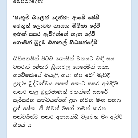
මෙපරිද්දෙනි:
‘පැතුම් බලෙන් දෙන්නා ආවේ පේවී
මෙතුන් ලොවට නායක බිම්බා දේවී
ඉතින් සසර ඇවිදින්නේ නැත දේවී
ගොසින් බුදුව එනකල් හිටපන්දේවී’
ගිහිගෙයින් පිටව ගොසින් වනයට වැදී සය
වසරක් දුෂ්කර ක්‍රියාවල යෙදෙමින් සත්‍ය
ගවේෂණයේ නියැලී ගයා හිස බෝ මැඩදී
උතුම් බුද්ධත්වය පසක් කොට සසර ඇවිදීම
නතර කළ බුදුරජාණන් වහන්සේ සසරේ
සැරිසරන සත්වයන්ගේ දුක නිවන මඟ පහදා
දුන් සේක. ඒ නිවන් මගේ ගමන් කරන
සත්වයින්ට සතර අපායන්හි වැටෙන මං ඇවිරී
ගියේ ය.