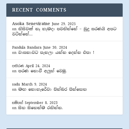
RECENT COMMENTS
Asoka Seneviratne
June 29, 2025
කිසිවක් නෑ හැමදා පවතින්නේ – බුදු සරණයි අපට
on
වටින්නේ…
Pandula Bandara
June 30, 2024
වාසනාවට පැනලා යන්න දෙන්න එපා !
on
පතිරණ
April 24, 2024
පරණ නොවී අලුත් වෙමු.
on
sadu
March 9, 2024
මඟ නොහැරේවා පින්බර පින්කෙත
on
සම්පත්
September 8, 2023
සිත සිතෙන්ම රකින්න.
on