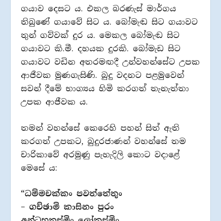
ගයාව දෙසට ය. එකල බරණැස් මාර්ගය
තිබුණේ ගයාවේ සිට ය. බෝමැඬ සිට ගයාවට
තුන් ගව්වක් දුර ය. මෙකල බෝමැඬ සිට
ගයාවට කි.මී. දහයක දුරකි. බෝමැඩ සිට
ගයාවට වඩින අතරමඟදී උන්වහන්සේට උපක
ආජීවක මුණගැසිණි. බුදු වදනට පළමුවෙන්
සවන් දීමේ භාග්‍යය හිමි කරගත් තැනැත්තා
උපක ආජීවක ය.
තමන් වහන්සේ කෙරෙහි පහන් සිත් ඇති
කරගත් උපකට, බුදුරජාණන් වහන්සේ තම
චාරිකාවේ අරමුණු පැහැදිලි කොට වදාළේ
මෙසේ ය:
“ධම්මචක්කං පවත්තේතුං
– ගච්ඡාමි කාසිනං පුරං
අන්ධභූතස්මිං ලෝකස්මිං