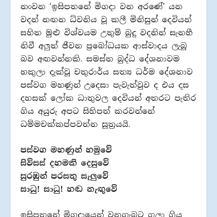
නංවන ‘ඉසිපතනේ මිගදා වන අරණේ’ යන
වදන් නඟන ධ්වනිය වූ කලී මිනිසුන් දෙවියන්
සහිත මුළු විශ්වයම උතුම් බුදු වදනින් සැනහී
නිවී අලුත් ජීවන ප්‍රබෝධයක ආස්වාදය ලැබූ
බව අඟවන්නකි. සමස්ත බුද්ධ දේශනාවම
හකුලා දැක්වූ චතුරාර්ය සත්‍ය ධර්ම දේශනාව
පස්වග මහණුන් උදෙසා පැවැත්වුව ද එය දස
දහසක් ලෝක ධාතුවල දෙවියන් අතරට පැතිර
ගිය අයුරු අපට සිහිපත් කරවන්නේ
ධම්මචක්කප්පවත්න සූත්‍රයයි.
පස්වග මහණුන් හමුවේ
සිව්සස් දහමකි දෙසුවේ
සුරඹුන් පරසතු සැලුවේ
සාධු! සාධු! හඬ නැඟුවේ
ඉසිපතනේ මිගදායෙන් වනගැබට ගලා ගිය