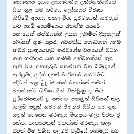
පොහොය දිනය ළඟාවෙත්ම උන්වහන්සේගේ
සිත තුළ තම ධර්මය ලෝකයට විවෘත
කිරීමේ අදහස පහළ වීය. ප්‍රථමයෙන් කවුරුන්
හට දහම් දෙසම්දෝයි සිතත්ම සසරේ
නොයෙක් ජන්මයන්හි උපත ලබමින් දිගුකලක්
බෝසත් ගුණ සපුරා අවබෝධ කොටගත් දහම
කවර ප්‍රාඥයෙකුට නිරවශේෂ වශයෙන් වටහා
ගත හැකිදැයි යන හැඟීම උන්වහන්සේ තුළ
ඇති විය. අනතුරුව සහම්පති මහ බඹහුගේ
ඇරයුමද ලදින් දහම් චාරිකාව ඇරඹීමට
අදිටන් කළ බුදුරජාණන් වහන්සේ තමන්
වහන්සේට ගිහිගෙයින් නික්මුණු දා සිට
පූර්වෝපකාරී වූ පස්වග මහණුන් සිහිපත් කළ
කල්හි ඔවුන් තවමත් ජීවත්ව සිටින බව දැන
ඔවුන් වෙසෙන බරණැස මිගදාය බලා පිටත් වූ
සේක. භාග්‍යවතුන් වහන්සේ බරණැස බලා
පිටත් වීම පිණිස පළමුව වැඩියේ බෝමැඩ සිට