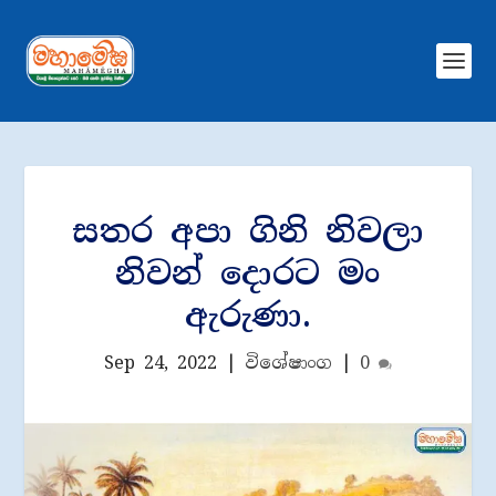
සතර අපා ගිනි නිවලා
නිවන් දොරට මං
ඇරුණා.
Sep 24, 2022
|
විශේෂාංග
|
0