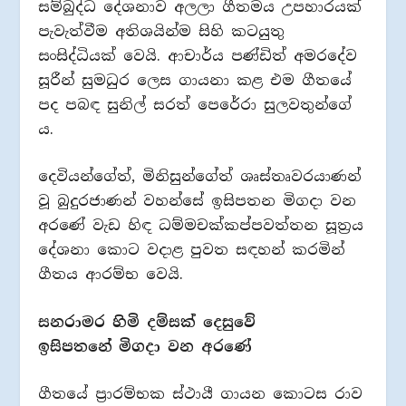
සම්බුද්ධ දේශනාව අලලා ගීතමය උපහාරයක්
පැවැත්වීම අතිශයින්ම සිහි කටයුතු
සංසිද්ධියක් වෙයි. ආචාර්ය පණ්ඩිත් අමරදේව
සූරීන් සුමධුර ලෙස ගායනා කළ එම ගීතයේ
පද පබඳ සුනිල් සරත් පෙරේරා සුලවතුන්ගේ
ය.
දෙවියන්ගේත්, මිනිසුන්ගේත් ශෘස්තෘවරයාණන්
වූ බුදුරජාණන් වහන්සේ ඉසිපතන මිගදා වන
අරණේ වැඩ හිඳ ධම්මචක්කප්පවත්තන සූත්‍රය
දේශනා කොට වදාළ පුවත සඳහන් කරමින්
ගීතය ආරම්භ වෙයි.
සනරාමර හිමි දම්සක් දෙසුවේ
ඉසිපතනේ මිගදා වන අරණේ
ගීතයේ ප්‍රාරම්භක ස්ථායී ගායන කොටස රාව