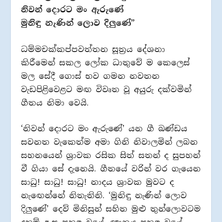
නිවන් දොරට මං ඇරුණේ
මුනිඳු නැණින් ලොව දිලුණේ”
ධම්මචක්කප්පවත්තන සූත්‍රය දේශනා
කිරීමෙන් සකල ලෝක ධාතුවේ ම කෙලෙස්
මල සේදී ගොස් භව ගමන නවතන
වැඩපිළිවෙළට මඟ විවෘත වූ අයුරු දක්වමින්
ගීතය නිමා වෙයි.
‘නිවන් දොරට මං ඇරුණේ’ යන ගී ඛණ්ඩය
සවනත වැකෙත්ම අමා ගිනි නිවාලමින් ලබන
සහනයෙන් ශ්‍රාවක රසික සිත් සතන් ද සුපහන්
වී ගියා සේ දැනෙයි. ගීතයේ වරින් වර ගැයෙන
සාධු! සාධු! සාධු! නාදය ශ්‍රාවක මුවට ද
නැඟෙන්නේ නිතැතිනි. ‘මුනිඳු නැණින් ලොව
දිලුණේ’ දෙව් මිනිසුන් සහිත මුළු තුන්ලොවටම