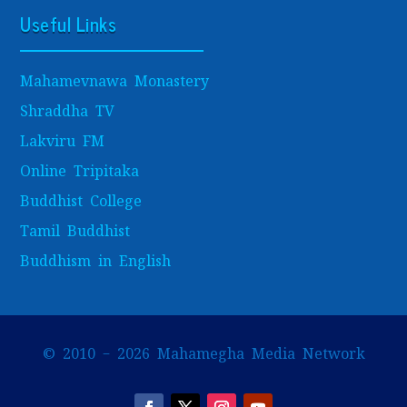
Useful Links
Mahamevnawa Monastery
Shraddha TV
Lakviru FM
Online Tripitaka
Buddhist College
Tamil Buddhist
Buddhism in English
© 2010 – 2026 Mahamegha Media Network