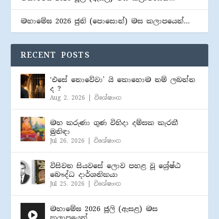
මහාමේඝ 2026 ජුනි (​පොසොන්) මස කලාපයෙන්…
RECENT POSTS
‘එසේ නොවේවා’ යි කොහොම නම් ලබන්න
ද ?
Aug 2, 2026
|
විශේෂාංග
මහ කරුණා ගුණ විහිදා දම්සක කැරකී
මුනිඳා
Jul 26, 2026
|
විශේෂාංග
විසිවන සියවසේ ලොව පහළ වූ ශ්‍රේෂ්ඨ
බෞද්ධ දාර්ශනිකයා
Jul 25, 2026
|
විශේෂාංග
මහාමේඝ 2026 ජූලි (​ඇසළ) මස
කලාපයෙන්…