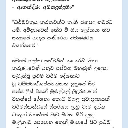
– ආහක්‍ද්ඡං අමතදුන්දුභිං”
“ධර්මචක්‍රය කරකවන්ට කාශී ජනපද නුවරට
යමි. අවිද්‍යාවෙන් අන්ධ වී ගිය ලෝකයා හට
සත්‍යයේ නාදය පැතිරෙන අමාබෙරය
වයන්නෙමි.”
මෙසේ ලෝක සත්වයින් කෙරෙහි මහා
කරුණාවෙන් යුතුව පස්වග මහණුන් උදෙසා
පැවැත්වූ ප්‍රථම ධර්ම දේශනාව
වූ ධම්මචක්කප්පවත්තන සූත්‍රයේ සිට
පන්සාලිස් වසක් මුළුල්ලේ බුදුරජාණන්
වහන්සේ දේශනා කොට වදාළ සුවාසූදහසක්
ධර්මස්කන්ධයේ ස්පර්ශය ලැබූ වාම දන්ත
ධාතුන් වහන්සේ වැඩ සිටින සිරි දළදා
මාලිගාව පෙනෙන තෙක් මානයේ සිට ප්‍රථම