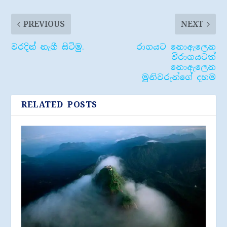
PREVIOUS
NEXT
වරදින් නැගී සිටිමු.
රාගයට ​නොඇලෙන
විරාගයටත්
නොඇලෙන
මුනිවරුන්ගේ දහම
RELATED POSTS