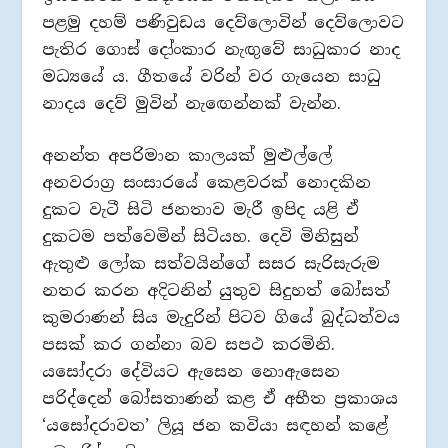
පළමු දහම් පණිවුඩය දෙව්ලොවින් දෙව්ලොවට
පැතිර ගොස් දෝංකාර නැඟුවේ සාධුකාර නාද
මධ්‍යයේ ය. ගීතයේ වරින් වර ගැයෙන සාධු
නාදය දෙව් මුවින් නැඟෙන්නක් වැන්න.
අනන්ත අපරිමාන කාලයක් මුළුල්ලේ
අනවරාග්‍ර සංසාරයේ කෙළවරක් නොදකින
දුකට වැටී සිටි ජනතාව මැරී ඉපිද යළි ඒ
දුකටම පත්වෙමින් සිටියහ. දෙවි මිනිසුන්
ඇතුළු ලෝක සත්වයින්ගේ සසර සැරිසැරුම
නතර කරන අදිටනින් යුතුව සිදුහත් බෝසත්
කුමරාණන් සිය මැදුරින් පිටව ගියේ බුද්ධත්වය
පසක් කර ගන්නා බව සපථ කරමිනි.
යසෝදරා දේවියට ඇසෙන නොඇසෙන
පරිද්දෙන් බෝසතාණන් කළ ඒ අභීත ප්‍රකාශය
‘යසෝදරාවත’ ලියූ ජන කවියා සඳහන් කළේ