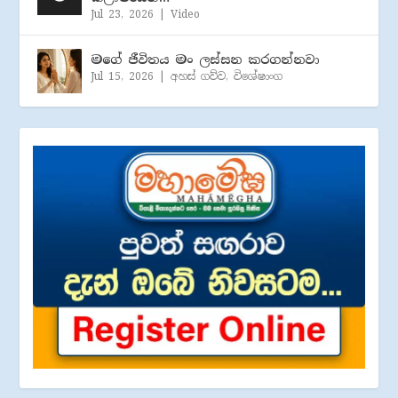
Jul 23, 2026
|
Video
මගේ ජීවිතය මං ලස්සන කරගන්නවා
Jul 15, 2026
|
අහස් ගව්ව
,
විශේෂාංග