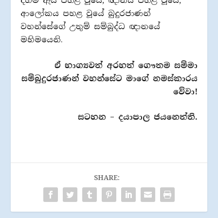
දහම් ඇස පහළ වූයේ, ඥානය පහළ වූයේ,
ආලෝකය පහළ වූයේ බුදුරජාණන්
වහන්සේගේ උතුම් සම්බුද්ධ ඥානයේ
මහිමයෙනි.
ඒ භාග්‍යවත් අරහත් ගෞතම සම්මා
සම්බුදුරජාණන් වහන්සේට මාගේ නමස්කාරය
වේවා!
සටහන – දයාපාල ජයනෙත්ති.
SHARE: