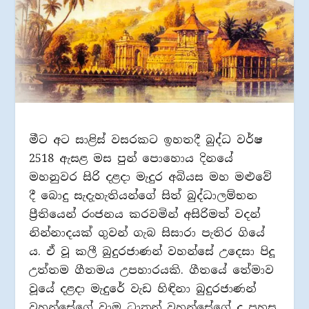
මීට අට සාළිස් වසරකට ඉහතදී බුද්ධ වර්ෂ
2518 ඇසළ මස පුන් පොහොය දිනයේ
මහනුවර සිරි දළදා මැදුර අබියස මහ මළුවේ
දී බොදු සැදැහැතියන්ගේ සිත් බුද්ධාලම්භන
ප්‍රීතියෙන් රංජනය කරවමින් අසිරිමත් වදන්
නින්නාදයක් ගුවන් ගැබ සිසාරා පැතිර ගියේ
ය. ඒ වූ කලී බුදුරජාණන් වහන්සේ උදෙසා පිදූ
උත්තම ගීතමය උපහාරයකි. ගීතයේ තේමාව
වූයේ දළදා මැදුරේ වැඩ හිඳිනා බුදුරජාණන්
වහන්සේගේ වාම ධාතූන් වහන්සේගේ ද පහස