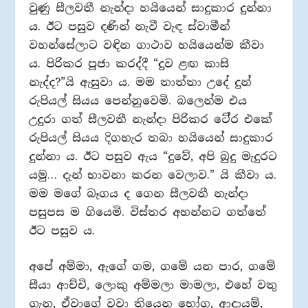
වුණු සීලවතී නැන්දා හයියෙන් සාදුකාර දුන්නා
ය. ඊට පසුව දණින් නැවී වැඳ ස්වාමීන්
වහන්සේලාට වඳින ගාථාව හයියෙන්ම කීවා
ය. පිරිකර පූජා කරද්දී “දුව ළඟ කාසි
නැද්ද?”යි ඇසුවා ය. මම තාත්තා උදේ දුන්
රුපියල් සියය පෙන්නුවෙමි. බලෙන්ම එය
උදුරා ගත් සීලවතී නැන්දා පිරිකර ටේ්‍ර එකේ
රුපියල් සියය දිගහැර තබා හයියෙන් සාදුකාර
දුන්නා ය. ඊට පසුව ඇය “දුවේ, අපි බුදු මැදුරට
යමු… දැන් භාවනා කරන වෙලාව.” යි කීවා ය.
මම මගේ බෑගය ද ගෙන සීලවතී නැන්දා
පසුපස ම ගියෙමි. විස්තර අහන්නට ගත්තේ
ඊට පසුව ය.
අපේ අම්මා, ඇගේ ගම, ගමේ යන පාර, ගමේ
සීයා ආච්චි, ලොකු අම්මලා මාමලා, එහේ වතු
ගැන, ඒවාගේ වවා තියෙන භෝග, ආදායම්,