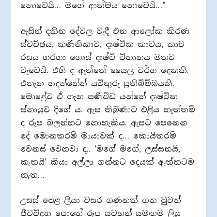
නොවෙයි… මගේ ආත්මය නොවෙයි…”
ඇසින් දකින දේවල වැදී එන ආලෝක කිරණ
ස්වච්ඡය, කණීනිකාව, දෘෂ්ටික කාචය, කාච
රසය හරහා ගොස් දෘෂ්ටි විතානය මතට
වැටෙයි. එහි ද ඇත්තේ සෛල වර්ග දෙකකි.
එතැන හදන්නේත් යටිකුරු ප්‍රතිබිම්බයකි.
මොළේට ඒ ගැන පණිවිඩ යන්නේ දෘෂ්ටික
ස්නායුව දිගේ ය. ඇස තිබුණාට එළිය නැත්තම්
ද රූප බලන්නට නොහැකිය. ඇසට පෙනෙන
දේ මොනතරම් මායාවක් ද… කොයිතරම්
වෙනස් වෙනවා ද.. ‘මගේ මගේ, ලස්සනයි,
කැතයි’ කියා අල්ලා ගන්නට දෙයක් ඇත්තටම
නැත…
උසස් පෙළ ලියා වසර ගණනක් ගත වුවත්
ජීවවිද්‍යා පොතේ රූප සටහන් සමඟම ලියූ