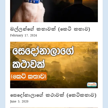
බල්ලන්ගේ කතාවක් (කෙටි කතාව)
February 17, 2024
සෙදෝනාලාගේ කථාවක් (කෙටිකතාව)
June 5, 2020