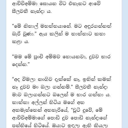
ආච්චිඅම්මා සොයන විට එතැනට ආවේ
සීලවතී නැන්දා ය.
“මේ නිහාල් මහත්තයානේ. මට අඳුරගන්නත්
බැරි වුණා.” ඇය කලින් ම තාත්තාට කතා
කළා ය.
“මම මේ පුංචි අම්මව හොයනවා, දුවව භාර
දෙන්න.”
“අද විමලා නංගිව දැක්කේ නෑ, ඉතින් කමක්
නෑ දුවව මං බලා ගන්නම්.” සීලවතී නැන්දා
මාව බලාගන්නට බලෙන් ම භාර ගත්තා ය.
තාත්තා අල්ලන් හිටිය මගේ අත
අකමැත්තෙන් අතහැරියේ, “චූටි දුවේ, මේ
ආච්චිඅම්මාගේ පොඩි දුව පොඩි නැන්දාගේ
පන්තියේ හිටියේ. ඔයාට ඉඳලා ඇති කියලා