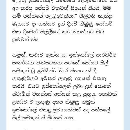
ලොකු ඉස්කෝලේ පන්තියේ දෙවැනියානේ. මට
අද කරපු පේපර් එකටත් සීයෙන් සීයයි. මම
නම් පන්තියේ පළමුවෙනියා.” සීලවතී නැන්දා
බෑගයට දා ගන්නට දුන් දියවී තිබුණු යෝගට්
එක දීමෙන් මල්ලීගේ කට වහන්නට මට
පුළුවන් විය.
නමුත්, කථාව ඇත්ත ය. ඉස්කෝලේ සාරධර්ම
සංවර්ධන වැඩසටහන යටතේ පෝයට සිල්
සමාදන් වූ ළමයින්ට වාර විභාගයේ දී
ලකුණුවලට අමතර ලකුණු දහයක් එකතු
කරයි. එයට ඉස්කෝලෙන් ලබා දුන් පොතේ
ස්වාමීන් වහන්සේ අත්සන් කළ යුතුය. ගොඩක්
ළමයිට ඒ ලකුණු දහය තිබුණු නමුත්
ඉස්කෝලේ එකදු ළමයෙක්වත් අද පන්සලේ
සිල් සමාදන් වී සිටියේ නැත.