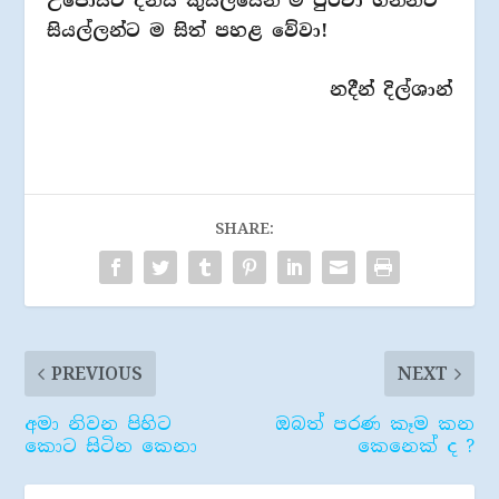
උපෝසථ දිනය කුසලයෙන් ම පුරවා ගන්නට
සියල්ලන්ට ම සිත් පහළ වේවා!
නදීන් දිල්ශාන්
SHARE:
PREVIOUS
NEXT
අමා නිවන පිහිට ​
ඔබත් පරණ කෑම කන
කොට සිටින කෙනා
කෙනෙක් ද ?