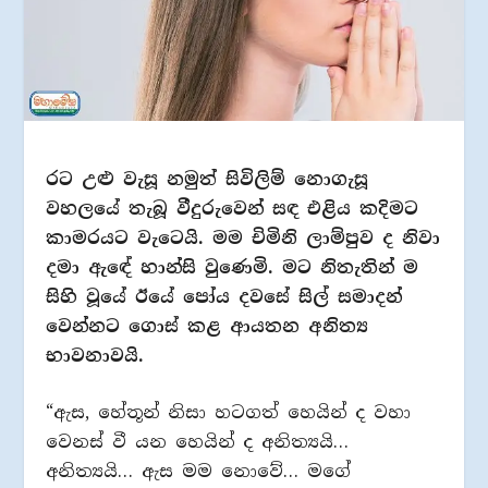
රට උළු වැසූ නමුත් සිවිලිම් නොගැසූ
වහලයේ තැබූ වීදුරුවෙන් සඳ එළිය කදිමට
කාමරයට වැටෙයි. මම චිමිනි ලාම්පුව ද නිවා
දමා ඇඳේ හාන්සි වුණෙමි. මට නිතැතින් ම
සිහි වූයේ ඊයේ පෝය දවසේ සිල් සමාදන්
වෙන්නට ගොස් කළ ආයතන අනිත්‍ය
භාවනාවයි.
“ඇස, හේතූන් නිසා හටගත් හෙයින් ද වහා
වෙනස් වී යන හෙයින් ද අනිත්‍යයි…
අනිත්‍යයි… ඇස මම නොවේ… මගේ