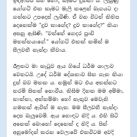
ඉඳිආප්ප සහ හොදි කෑමට දුන්නා ය. ලැබුණු
යෝගට් එක කෑමට මැලි කළෙන් බෑගයට දා
ගන්නට උපදෙස් ලැබිණි. ඒ වන විටත් කිහිප
දෙනෙක්ම “දුව කාගේද? දුව කාගේද?” කියා
අසනු ඇසිණි. “වත්තේ ගෙදර පුංචි
මහත්තයාගේ.” යෝගට් එකක් කමින් ම
සීලවතී නැන්දා කීවාය.
ඊළඟට මා කැටුව ඇය ගියේ ධර්ම ශාලාව
වෙතටයි. උදේ ධර්ම දේශනාව සිත ගැන කියා
දුන් බව මතක ය. නමුත් මට එය අහන්නට
තරම් සිතක් නොවීය. කිසිම දිනක මම අම්මා,
තාත්තා, අත්තම්මා හෝ නැතුව මෙවැනි
ගමනක් ඇවිත් ම නැත. මම සීලවතී නැන්දා
දෙස බැලුවෙමි. ඇය හොඳට නිදි ය. එහි සිටි
අනෙක් බොහෝ දෙනෙක් ද නිදි ය. පින්
අනුමෝදන් කරන වෙලාවේ එකවිටම අවදි