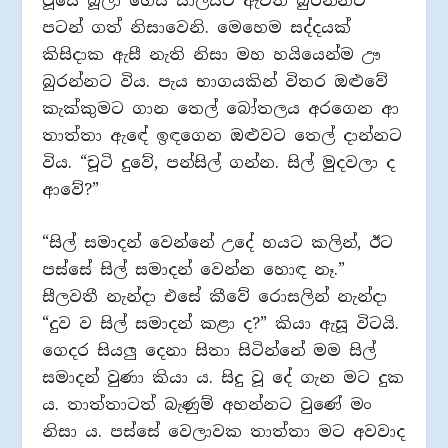
වූයේ බූලා ගෙයි සාලයට ඇවිත් බුරන්නට
පටන් ගත් නිසාවෙනි. මෙහෙම සද්දයක්
කිසිදාක ඇසී නැති නිසා මහ හයියෙන්ම ඌ
බුරන්නට විය. පැය භාගයකින් විතර ඔළුවේ
කැක්කුමට ගාන තෙල් බෝතලය අරගෙන ආ
තාත්තා ඇඳේ ඉඳගෙන ඔළුවට තෙල් දාන්නට
විය. “චූටි දුවේ, පන්සිල් ගන්න. සිල් මුදවලා ද
ආවේ?”
“සිල් සමාදන් වෙන්නේ උදේ හයට කලින්, ඊට
පස්සේ සිල් සමාදන් වෙන්න හොඳ නෑ.”
සීලවතී නැන්දා එසේ කීවේ රොසලින් නැන්දා
“දුව ව සිල් සමාදන් කළා ද?” කියා ඇසූ විටයි.
ගෙදර සියලු දෙනා සිතා සිටින්නේ මම සිල්
සමාදන් වුණා කියා ය. සිදු වූ දේ ගැන මට දුක
ය. තාත්තාටත් බැණුම් අහන්නට වුණේ මං
නිසා ය. පස්සේ වෙලාවක තාත්තා මට අවවාද