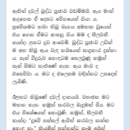
ඈතින් දවල් බුද්ධ පූජාව වඩම්මයි. ඇය මාත්
ඇදගෙන ඒ දෙසට වේගයෙන් ගියා ය.
ප්‍රවේශමට තබා තිබූ බෑගය අමතක වූයෙන්
එය ගෙන ඒමට ආපහු ගිය මම ද සීලවතී
නැන්දා ළඟට දුව ආවෙමි. බුද්ධ පූජාව උඩින්
ම අත තිබූ ඇය වැඳ හයියෙන් සාදුකාර දුන්නා
ය. පැන් වීදුරුව හොඳටම සෙලවුණු නමුත්
පැන් බිමට හැළුණේ නැත. ඇය මාව ද
එසෙව්වා ය. මට ද එලෙසම වඳින්නට උපදෙස්
ලැබිණි.
ඊළඟට තිබුණේ දවල් දානයයි. ව්‍යංජන මට
මතක නැත. නමුත් කරවල බැදුමක් විය. මට
එය විශේෂයක් නොවුණි. නමුත්, සීලවතී
නැන්දා “දුවේ පන්සල් ඇවිත් කරවල කන්න
හොඳ නෑ.” කියමින් සත්තුන්ට කෑම අයින්