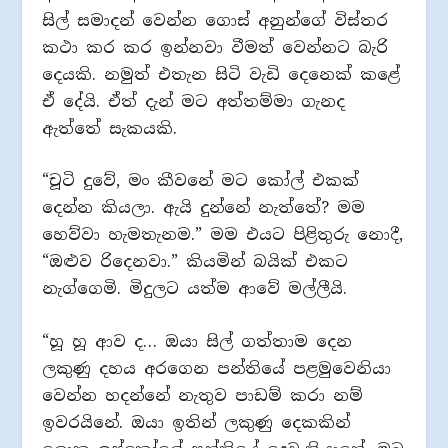
සිල් සමාදන් වෙන්න ගොස් අනුන්ගේ විස්තර
කථා කර කර ඉන්නවා වීමත් වෙන්නට බැරි
දෙයකි. නමුත් එතැන සිටි වැඩි දෙනෙක් කළේ
ඒ දේයි. ඒත් දැන් මට අත්තම්මා ගැනද
ඇත්තේ සැකයකි.
“චූටි දුවේ, මං කීවනේ මට කෝල් එකක්
දෙන්න කියලා. ඇයි දුන්නේ නැත්තේ? මම
හෙව්වා හැමතැනම.” මම එයට පිළිතුරු නොදී,
“ඔළුව රිදෙනවා.” කියමින් බයික් එකට
නැග්ගෙමි. මිදුලට යත්ම ආවේ මල්ලීයි.
“හූ හූ ආව ද… ඔයා සිල් ගත්තාම දෙන
ලකුණු දහය අරගෙන පන්තියේ පළමුවෙනියා
වෙන්න හදන්නේ නැතුව පාඩම් කරා නම්
ඉවරයිනේ. ඔයා ඉතින් ලකුණු දෙකකින්