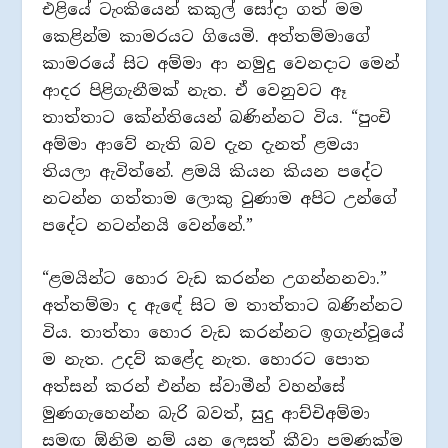
එළියේ ටැංකියෙන් කකුල් සෝදා ගත් මම
කෙළින්ම කාමරයට ගියෙමි. අත්තම්මාගේ
කාමරයේ සිට අම්මා ආ නමුදු වෙනදාට මෙන්
ආදර පිළිගැනීමක් නැත. ඒ වෙනුවට ඈ
තාත්තාට කේන්තියෙන් බණින්නට විය. “පුංචි
අම්මා ආවේ නැති බව දැන දැනත් ළමයා
තියලා ඇවිත්නේ. ළමයි කියන කියන පදේට
නටන්න ගත්තාම ලොකු වුණාම අපිට උන්ගේ
පදේට නටන්නයි වෙන්නේ.”
“ළමයින්ට හොර වැඩ කරන්න උගන්නනවා.”
අත්තම්මා ද ඇඳේ සිට ම තාත්තාට බණින්නට
විය. තාත්තා හොර වැඩ කරන්නට ඉගැන්වූයේ
ම නැත. උදව් කළේද නැත. හොරට පොත
අත්සන් කරන් එන්න ස්වාමීන් වහන්සේ
මුණගැහෙන්න බැරි බවත්, සුදු ආච්චිඅම්මා
සමඟ ඕනිම නම් යන ලෙසත් කීවා පමණක්ම