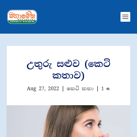
උතුරු සළුව (කෙටි
කතාව)
Aug 27, 2022
|
කෙටි කතා
|
1