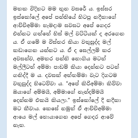
මතක විදිහට මම තුන වසරේ ය. ඉස්සර
ඉස්කෝලේ අපේ පන්තියේ හිටපු නදීකාගේ
ආච්චිඅම්මා හැමදාම සවසට අපේ ගෙදර
එන්නට ගත්තේ හිස් මල් වට්ටියක් ද අරගෙන
ය. ඒ ගමේ ම විස්තර කියා වතුසුද්ද මල්
කඩාගෙන යන්නට ය. ඒ ද සෙල්ලම් කර
අවසන්ව, අමතර පන්ති නොගිය මටත්
මල්ලීටත් අම්මා පාඩම් කියා දෙන්නට පටන්
ගනිද්දී ම ය. දවසක් අත්තම්මා වැට දිගටම
වතුසුද්ද හිටෙව්වා ය. “අපේ කිරිඅම්මා කිව්වා
ඔයාගේ අම්මයි, අම්මාගේ නැන්දම්මයි
දෙන්නම එකයි කියලා.” ඉස්කෝලේ දී නදීකා
මට කීවාය. කෙසේ නමුත් ඒ ආච්චිඅම්මා
ආයෙ මල් හොයාගෙන අපේ ගෙදර ආවේ
නැත.