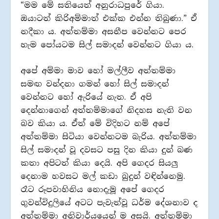
“මම මේ සතියෙත් අනුරාධපුරේ ගියා.
ඔයාටත් කිරිඅම්මාත් එක්ක එන්න තිබුණා.” ඒ
නදීකා ය. අත්තම්මා අසනීප වෙන්නට පෙර
හැම පෝයටම සිල් සමාදන් වෙන්නට ගියා ය.
අපේ අම්මා මාව හෝ මල්ලීව අත්තම්මා
සමඟ වන්දනා ගමන් හෝ සිල් සමාදන්
වෙන්නට හෝ ඇරියේ නැත. ඒ අපි
දෙන්නාගෙන් අත්තම්මාගේ නිදහස නැති වන
බව කියා ය. ඒත් මේ විදිහට නම් අපේ
අත්තම්මා සිටියා වෙන්නටම බැරිය. අත්තම්මා
සිල් සමාදන් වූ දවසට පසු දින කියා දුන් බණ
කතා අපිටත් කියා දෙයි. අපි ගෙදර සියලු
දෙනාම හවසට මල් කඩා බුදුන් වඳින්නෙමු.
රෑට රූපවාහිනිය නොදැමූ අපේ ගෙදර
ගුවන්විදුලියේ අටට පැවැත්වූ ධර්ම දේශනාව ද
අත්තම්මා අනිවාර්යයෙන් ම අසයි. අත්තම්මා