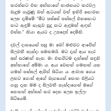
කරන්නට එන අක්කාගේ භාජනයට කරවල
බැදුම ගෑවුණු බත් ඇටයක් වත් ඉතිරි නොවන
ලෙස දැම්මේ “මීට පස්සේ පන්සල් එනකොට
පාට ඇඳුම් නැතුව සුදු පාට ඇඳුමක් ඇඳන්
එන්න.” කියා ඇයට ද උපදෙස් දෙමිනි.
දවල් දානයෙන් පසු මා බෝ මළුවට ආවේත්
සීලවතී නැන්දා සමඟමයි. මට දැන් ඇය හැර
අන් සරණක් නැත. මා එකවිටම දැක්කේ සඳුනි
අක්කාගේ අම්මා ය. ඇය වෙනත් ගමනක් යන
ගමන් පන්සල් ඇවිත් සිටියා ය. ආවාස ගෙය
ළඟට ගොස් ඇගේ බෑගයෙන් පොත එළියට
ගනු දැක මම ද සීලවතී නැන්දාගෙන් මගේ
පොතත් අත්සන් කර දෙන ලෙස ඉල්ලා
සිටියෙමි.