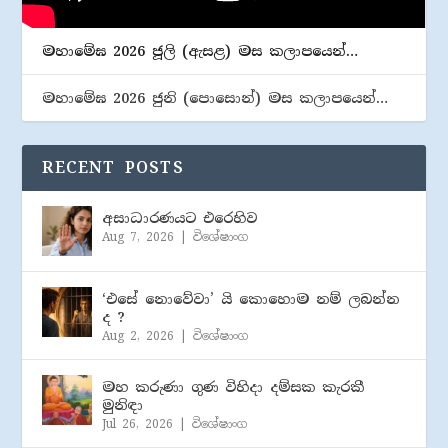
මහාමේඝ 2026 ජූලි (​ඇසළ) මස කලාපයෙන්…
මහාමේඝ 2026 ජුනි (​පොසොන්) මස කලාපයෙන්…
RECENT POSTS
අසාධාරණයට එරෙහිව
Aug 7, 2026
|
විශේෂාංග
‘එසේ නොවේවා’ යි කොහොම නම් ලබන්න
ද ?
Aug 2, 2026
|
විශේෂාංග
මහ කරුණා ගුණ විහිදා දම්සක කැරකී
මුනිඳා
Jul 26, 2026
|
විශේෂාංග