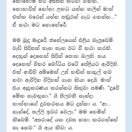
කොහොම හරි අස්සන් කරවා ගනින්..
නොතාරිස් නෝනා ළඟට යන්න කලින් මාත්
එක්ක වරෙන් යන්න පඬුරක් ගැට ගහන්න…”
ඒ කථා මට නොතේරේ.
මම බුදු මැදුරේ ජනේලයෙන් එළිය බැලුවෙමි.
වැඩි පිරිසක් තැන තැන වට වී කථා කරති.
දෙතුන් දෙනෙක් පිරිත් පොත බලති. හය
දෙනෙක් විතර බෝධිය වටේ පේළියට ඇවිදිති.
එක් ආච්චි අම්මෙක් උස් හඬින් කකුල් නව
නවා ඇවිදින විදිහක් ගැන කියා දෙයි. මාත්
එය අනුකරණය කරන්නට සිතුවා පමණි. “දුවේ
මේක නැවතුනා.” යි සීලවතී නැන්දා
තාත්තාගේ දුරකථනය මට දුන්නා ය. “ආ…
නැන්දේ, සල්ලි ඉවර වෙලා.” මම හෙමින්
කීවෙමි. “අපරාදේ යන දවස කතා කරගත්තේ
නෑ නෙව.” යි ඇය කීවා ය.