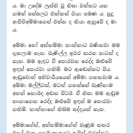
ය. මා උදේම ලෑස්ති වූ නිසා වත්තට යන
ගමන් පන්සලට එක්කන් ගියා පමණ ය. සුදු
ආච්චිඅම්මාගෙන් එන්න ද කියා ඇහුවේ ද මා
ය.
අම්මා හෝ අත්තම්මා තාත්තාට බණිනවා මම
දැකලාම නැත. බැණිල්ල ඉවර කරන පාටක් ද
නැත. මම ඇඳට වී පොරවන රෙද්ද ඔළුවේ
ඉඳන් පොරවා ගතිමි. මට ඇඬෙන්නට විය.
ඇඬුවොත් අනිවාර්යයෙන් අම්මා ගහනවාම ය.
අම්මා මල්ලීටත්, මටත් ගහන්නේ බැණ්නාම
අහන් නොයිද අඬන විටයි. ඒ නිසා මම ඇඬුම
හංගාගෙන රෙද්ද ඔළුවේ ඉඳන් ම පොරවා
ගතිමි. තාත්තාගේ කිසිම සද්දයක් නැත.
අම්මාගේත්, අත්තම්මාගේත් බැණුම නතර