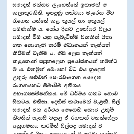
සමාදන් වන්නට ලැබෙන්නේ ඉතාමත් ම
කලාතුරකිනි. ඉපදුණු සත්වයා මැරෙන විට
රැගෙන යන්නේ කළ කුසල් හා අකුසල්
පමණක්ම ය. පෝය දිනට උපෝසථ සීලය
සමාදන් වීම යනු සැබැවින්ම සිතකින් සිතා
ගත නොහැකි තරම් නිධානයක් තැන්පත්
කිරීමක් වැනිම ය. නිසි ලෙස තැන්පත්
කළහොත් පසුකලෙක ප්‍රයෝජනයත් තමන්ට
ම ය. එනමුත් බොහෝ විට එය හුදෙක්
උතුරු සළුවක් පොරවාගෙන යෙදෙන
රංගනයකට සීමාවීම අතිශය
අභාග්‍යසම්පන්නය. මේ ධර්මය ගතට නොව
සිතටය. එනිසා, දෙතිස් කථාවෙන් වැළකී, සිල්
සමාදන් වන අර්ථය මෙනෙහි කොට උතුම්
නිවනින් සැනසී වදාළ ඒ රහතන් වහන්සේලා
අනුගමනය කරමින් සිල්පද සමාදන් ව