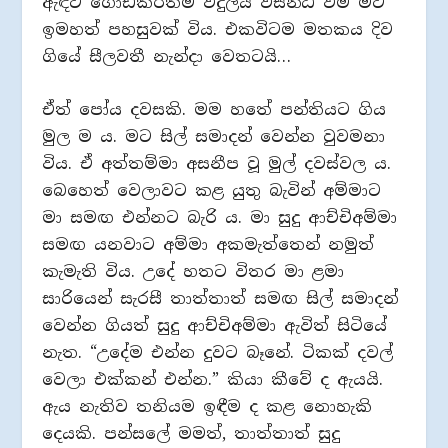
ඇඳට ගොඩකරත්ම විදුලිය විසන්ධි වීම මට
ඉමහත් පහසුවක් විය. එකවිටම මතකය දිව
ගියේ සීලවතී නැන්දා වෙතටයි…
ඒත් පෝය දවසකි. මම හතේ පන්තියට ගිය
මුල ම ය. මට සිල් සමාදන් වෙන්න වුවමනා
විය. ඒ අත්තම්මා අසනීප වූ මුල් දවස්වල ය.
බෙහෙත් වෙලාවට කළ යුතු බැවින් අම්මාට
මා සමඟ එන්නට බැරි ය. මා සුදු ආච්චිඅම්මා
සමඟ යනවාට අම්මා අකමැත්තෙන් නමුත්
කැමැති විය. උදේ හතට විතර මා ළමා
සාරියෙන් සැරසී තාත්තාත් සමඟ සිල් සමාදන්
වෙන්න ගියත් සුදු ආච්චිඅම්මා ඇවිත් සිටියේ
නැත. “උදේම එන්න දුවට බෑනේ. ටිකක් දවල්
වෙලා එක්කන් එන්න.” කියා කීවේ ද ඇයයි.
ඇය නැතිව තනියම ඉඳීම ද කළ නොහැකි
දෙයකි. පන්සලේ මමත්, තාත්තාත් සුදු