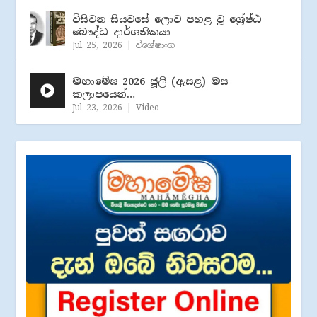
විසිවන සියවසේ ලොව පහළ වූ ශ්‍රේෂ්ඨ
බෞද්ධ දාර්ශනිකයා
Jul 25, 2026
|
විශේෂාංග
මහාමේඝ 2026 ජූලි (​ඇසළ) මස
කලාපයෙන්…
Jul 23, 2026
|
Video