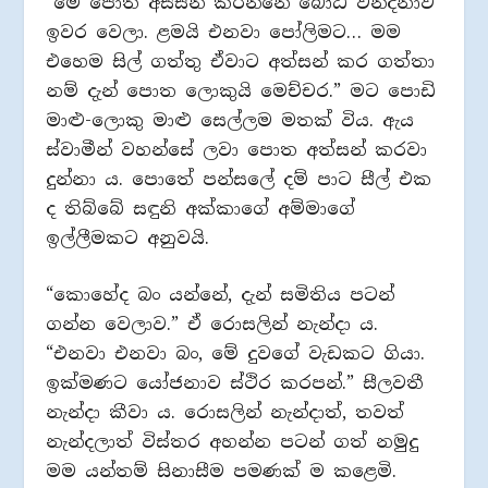
“මේ පොත් අස්සන් කරන්නේ බෝධි වන්දනාව
ඉවර වෙලා. ළමයි එනවා පෝලිමට… මම
එහෙම සිල් ගත්තු ඒවාට අත්සන් කර ගත්තා
නම් දැන් පොත ලොකුයි මෙච්චර.” මට පොඩි
මාළු-ලොකු මාළු සෙල්ලම මතක් විය. ඇය
ස්වාමීන් වහන්සේ ලවා පොත අත්සන් කරවා
දුන්නා ය. පොතේ පන්සලේ දම් පාට සීල් එක
ද තිබ්බේ සඳුනි අක්කාගේ අම්මාගේ
ඉල්ලීමකට අනුවයි.
“කොහේද බං යන්නේ, දැන් සමිතිය පටන්
ගන්න වෙලාව.” ඒ රොසලින් නැන්දා ය.
“එනවා එනවා බං, මේ දුවගේ වැඩකට ගියා.
ඉක්මණට යෝජනාව ස්ථිර කරපන්.” සීලවතී
නැන්දා කීවා ය. රොසලින් නැන්දාත්, තවත්
නැන්දලාත් විස්තර අහන්න පටන් ගත් නමුදු
මම යන්තම් සිනාසීම පමණක් ම කළෙමි.