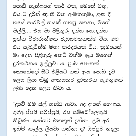
පොඩි නැන්දාගේ කාර් එක, මෙහේ වතු,
එයාට දුරින් ඥාතී වන ඇමතිතුමා, ළඟ දී
හයේ පාරවල් හයක් ගහපු කෙනා, මගේ
මල්ලී…. එය මා පිළිතුරු දන්න-නොදන්න
ප්‍රශ්න විචාරාත්මක වැඩසටහනක්ම විය. මට
එය සැබැවින්ම මහා කරදරයක් විය. ක්‍රමයෙන්
මා දෙන පිළිතුරු කෙටි වත්ම ඇය මගෙන්
දුරකථනය ඉල්ලුවා ය. පුංචි පොතක්
කොහේදෝ සිට එළියට ගත් ඇය පොඩි දුව
ලෙස ලියා තිබූ අංකයකට දුරකථන ඇමතුමක්
ලබා දෙන ලෙස කීවා ය.
“දුවේ මම සිල් ගන්ඩ ආවා. අද දානේ හොඳයි.
ඉඳිආප්පයි පරිප්පුයි, රස සම්බෝලෙකුයි
තිබුණා. යෝගට් එකකුත් දුන්නා. උඹ අර
ඉඩම් කෑල්ල ලියවා ගත්තා ද? ඔප්පුව හදලා