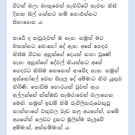
විටක් බලා බංකුවෙන් නැගිට්ටේ නැවත කිසි
දිනක සිල් ගන්නට නම් නොඑන්නට
සිතාගෙන ය.
පාරේ ද කවුරුවත් ම නැත. නමුත් මට
හිතන්නට බොහෝ දේ ඇත. අපේ ගෙදර
කිසිම විටක අනුන්ගේ දෙයක් කතා වුණේ
නැත. අනුන්ගේ දේවල් කියන්නට අපේ
ගෙදරට කිසිම කෙනෙක් ආවේද නැත. නමුත්
ඉස්කෝලේ වෙන සියලු දේ අම්මාට කිව යුතුව
තිබිණි. පොඩිම හොරයක් වුවත් ඇය
අල්ලන්නේ ක්‍ක්‍ඔඪ කැමරාවෙන් බලාගෙන
මෙනි. නමුත් ඉඩම් හිමි වැවිලිකරුවෙකුවූ
තාත්තාගේ වතුවල වැඩ කළ අයගේත්, ගමේ
අයගේත් ලෙඩට දුකට මුලින්ම බැලුවේ
අම්මාත්, අත්තම්මාත් ය.