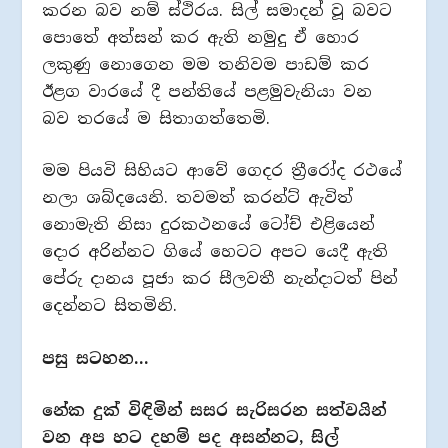
කරන බව නම් ස්ථිරය. සිල් සමාදන් වූ බවට
පොතේ අත්සන් කර ඇති නමුදු ඒ හොර
ලකුණු නොගෙන මම තනිවම පාඩම් කර
ඊළග වාරයේ දී පන්තියේ පළමුවැනියා වන
බව තරයේ ම සිතාගත්තෙමි.
මම පියවි සිහියට ආවේ ගෙදර ත්‍රීරෝද රථයේ
නලා ශබ්දයෙනි. තවමත් කරන්ට් ඇවිත්
නොමැති නිසා දුරකථනයේ ටෝච් එළියෙන්
දොර අරින්නට ගියේ හෙටට අපට යෙදී ඇති
පේරු දානය පූජා කර සීලවතී නැන්දාටත් පින්
දෙන්නට සිතමිනි.
පසු සටහන…
නේක දුක් විඳිමින් සසර සැරිසරන සත්වයින්
වන අප හට දහම් පද අසන්නට, සිල්