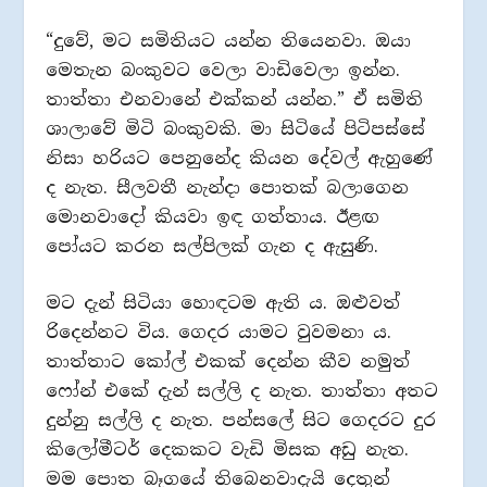
“දුවේ, මට සමිතියට යන්න තියෙනවා. ඔයා
මෙතැන බංකුවට වෙලා වාඩිවෙලා ඉන්න.
තාත්තා එනවානේ එක්කන් යන්න.” ඒ සමිති
ශාලාවේ මිටි බංකුවකි. මා සිටියේ පිටිපස්සේ
නිසා හරියට පෙනුනේද කියන දේවල් ඇහුණේ
ද නැත. සීලවතී නැන්දා පොතක් බලාගෙන
මොනවාදෝ කියවා ඉඳ ගත්තාය. ඊළඟ
පෝයට කරන සල්පිලක් ගැන ද ඇසුණි.
මට දැන් සිටියා හොඳටම ඇති ය. ඔළුවත්
රිදෙන්නට විය. ගෙදර යාමට වුවමනා ය.
තාත්තාට කෝල් එකක් දෙන්න කීව නමුත්
ෆෝන් එකේ දැන් සල්ලි ද නැත. තාත්තා අතට
දුන්නු සල්ලි ද නැත. පන්සලේ සිට ගෙදරට දුර
කිලෝමීටර් දෙකකට වැඩි මිසක අඩු නැත.
මම පොත බෑගයේ තිබෙනවාදැයි දෙතුන්