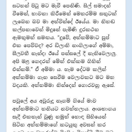
සටහන් පිටු මට මැවී පෙනිණි. සිල් සමාදන්
වීමෙන්, භාවනා කිරීමෙන් මෙතරම්ම සතුටක්
ලැබෙන බව මා අත්වින්දේ ඊයේය. මා නිහඬ
කල්පනාවෙන් මිදුනේ පැමිණි දුරකථන
ඇමතුමත් සමඟය. “දුවේ, අත්තම්මාට සුප්
එක පෙව්වද? අර ඩිලානි නංගිලාගේ අම්මා,
සීලවතී නැන්දා ඊයේ පන්සලේ දී නැතිවෙලාලු.
අපි මළ ගෙදරත් මේත් එක්කම ගිහින්
එන්නම්.” ඒ අම්මා ය. හැම දේටම කලින්
අත්තම්මා ගැන සෙවීම වෙලාවකට මට මහ
වදයකි. අත්තම්මා නින්දෙන් ගොරවනු ඇසේ.
පවුලේ අය අවුරුදු නෑගම් ගියේ මාව
අත්තම්මාට තනියට නවත්තලාය. අංශභාගය
සෑදී එකතැන් වුණු නමුත් හොඳ සිහියෙන්
සිටින අත්තම්මාගේ කටයුතු අවසන් කර