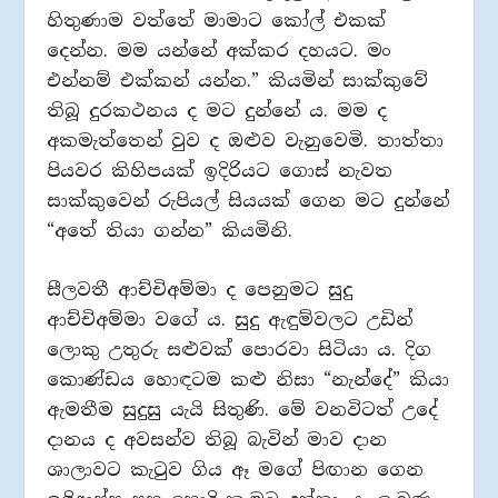
හිතුණාම වත්තේ මාමාට කෝල් එකක්
දෙන්න. මම යන්නේ අක්කර දහයට. මං
එන්නම් එක්කන් යන්න.” කියමින් සාක්කුවේ
තිබූ දුරකථනය ද මට දුන්නේ ය. මම ද
අකමැත්තෙන් වුව ද ඔළුව වැනුවෙමි. තාත්තා
පියවර කිහිපයක් ඉදිරියට ගොස් නැවත
සාක්කුවෙන් රුපියල් සියයක් ගෙන මට දුන්නේ
“අතේ තියා ගන්න” කියමිනි.
සීලවතී ආච්චිඅම්මා ද පෙනුමට සුදු
ආච්චිඅම්මා වගේ ය. සුදු ඇඳුම්වලට උඩින්
ලොකු උතුරු සළුවක් පොරවා සිටියා ය. දිග
කොණ්ඩය හොඳටම කළු නිසා “නැන්දේ” කියා
ඇමතීම සුදුසු යැයි සිතුණි. මේ වනවිටත් උදේ
දානය ද අවසන්ව තිබූ බැවින් මාව දාන
ශාලාවට කැටුව ගිය ඈ මගේ පිඟාන ගෙන