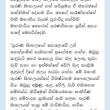
පැරණි සිංහලයන් ගත් පරිශ්‍රමය ඒ ජනරජයේ
ශක්තිමත් පදනම විය. අපගේ පැරැණ්නන්ගේ
එකී මහානීය වෑයම පුරාවිදු සක්විති
මහාචාර්ය සෙනරත් පරණවිතාන සූරීන් අගය
කළේ මෙපරිද්දෙනි:
“පුරාණ සිංහලයෝ පොළොවේ උස්
පහත්කමින් හැකිතාක් ප්‍රයෝජන ගත්හ. ඔවුහු
කඳුවැටි අතර කපොලු‍ වසා බැඳ ලොකු කුඩා
වැව් තනා ගං ඉස්මත්තේ වේලි බැඳ කෘත්‍රිම
ඇළවල් දිගේ ජලය හරවා ගත්හ. මේ වනාහි
පැරණි සිංහලයන්ගේ විශිෂ්ටතම කෞශල්‍යයක්
විය. ඔවුහු අමුණු, ඇළ, වේලි, වැව් එකිනෙක
සම්බන්ධ කිරීමෙන් විස්මයජනක සංකීර්ණ
ජල සම්පාදන ක්‍රමයක් ඇති කළහ. පැරණි
සිංහලයන් තැනූ මේ වාරිමාර්ග, නවීන