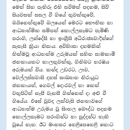
මෙත් සිත පැතිරූ එහි සවිමත් පදනම, සිව්
සියවසක් සසල වී ගියේ තුවක්කුවේ,
බයිනෙත්තුවේ බලයෙන් මෙරට භෞතික හා
ආධ්‍යාත්මික සම්පත් කොල්ලකෑමට පැමිණි
පරංගි, ලන්දේසි හා ඉංග්‍රීසි අධිරාජ්‍යවාදීන්ගේ
සැහැසි ක්‍රියා නිසාය. අවිහිංසා දහමකින්
හික්මවූ ආධ්‍යාත්ම උරුමයක් සහිත සාමකාමී
ජනකායකට කාලතුවක්කු, ගිනිබට හරඹය
අරුමයක් විය. කන්ද උඩරට, ඌව,
වෙල්ලස්සවාසි දහස් සංඛ්‍යාත නිරායුධ
ජනකායත්, ගෙවල් දොරවල් හා කෙත්
වතුපිටිත් නැසී වැනසී ගින්නෙන් දා අළු වී
ගියේය. එසේ වුවද ලක්වැසි ජනතාවගේ
ආධ්‍යාත්ම උරුමය වූ සිංහල බෞද්ධ පදනම
කොල්ලකෑමට පරංගින්ට හා සුද්දන්ට හැකි
වූයේ නැත. ඊට මංහසර හෙළිපෙහෙළි කොට