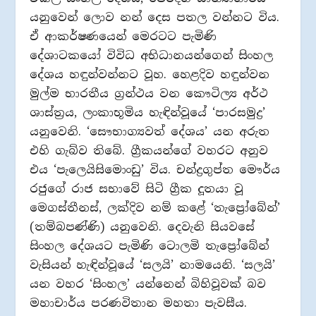
යනුවෙන් ලොව නන් දෙස පතල වන්නට විය.
ඒ ආකර්ෂණයෙන් මෙරටට පැමිණි
දේශාටකයෝ විවිධ අභිධානයන්ගෙන් සිංහල
දේශය හඳුන්වන්නට වූහ. හෙළදිව හඳුන්වන
මුල්ම භාරතීය ග්‍රන්ථය වන කෞටිල්‍ය අර්ථ
ශාස්ත්‍රය, ලංකාභූමිය හැඳින්වූයේ ‘පාරසමුද්‍ර’
යනුවෙනි. ‘සෞභාග්‍යවත් දේශය’ යන අරුත
එහි ගැබ්ව තිබේ. ග්‍රීකයන්ගේ වහරට අනුව
එය ‘පැලෙයිසිමොංඩු’ විය. චන්ද්‍රගුප්ත මෞර්ය
රජුගේ රාජ සභාවේ සිටි ග්‍රීක දූතයා වූ
මෙගස්තීනස්, ලක්දිව නම් කළේ ‘තැප්‍රෝබේන්’
(තම්බපණ්ණි) යනුවෙනි. දෙවැනි සියවසේ
සිංහල දේශයට පැමිණි ටොලමි තැප්‍රෝබේන්
වැසියන් හැඳින්වූයේ ‘සලයි’ නාමයෙනි. ‘සලයි’
යන වහර ‘සිංහල’ යන්නෙන් බිහිවූවක් බව
මහාචාර්ය පරණවිතාන මහතා පැවසීය.