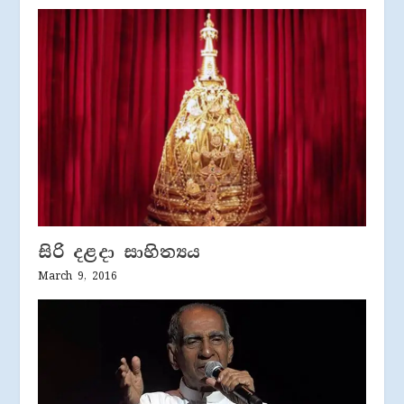
සිරි දළදා සාහිත්‍යය
March 9, 2016