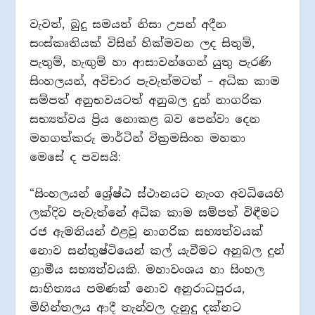
වැවත්, බුදු සමයත් නිසා උපන් අදීන
සංස්කෘතියක් විසින් හික්මවන ලද සිතුම්,
පැතුම්, හැඟුම් හා ආසාවන්ගෙන් යුතු පැරණි
සිංහලයන්, අවිචාර පැවැත්මටත් – අධික කාම
සම්පත් අනුභවයටත් අනුබල දුන් නාගරික
සභ්‍යත්වය ප්‍රිය නොකළ බව පෙන්වා දෙන
මහගත්කරු මාර්ටින් වික්‍රමසිංහ මහතා
මෙසේ ද පවසයි:
“සිංහලයන් ශ්‍රේෂ්ඨ ස්ථානයට නැංග අවධියෙහි
ලක්දිව පැවැත්නේ අධික කාම සම්පත් විඳීමට
රජ ඇමතියන් එළවූ නාගරික සභ්‍යත්වයක්
නොව සන්තුෂ්ටියෙන් කල් යැවීමට අනුබල දුන්
ග්‍රාමීය සභ්‍යත්වයකි. මහාවංශය හා සිංහල
සාහිත්‍යය පමණක් නොව අනුරාධපුරය,
මිහින්තලය ආදී තැන්වල දැනුදු දක්නට