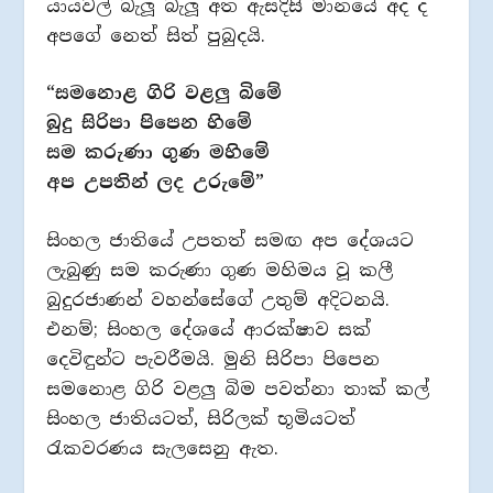
යායවල් බැලූ බැලූ අත ඇසදිසි මානයේ අද ද
අපගේ නෙත් සිත් පුබුදයි.
“සමනොළ ගිරි වළලු‍ බිමේ
බුදු සිරිපා පිපෙන හිමේ
සම කරුණා ගුණ මහිමේ
අප උපතින් ලද උරුමේ”
සිංහල ජාතියේ උපතත් සමඟ අප දේශයට
ලැබුණු සම කරුණා ගුණ මහිමය වූ කලී
බුදුරජාණන් වහන්සේගේ උතුම් අදිටනයි.
එනම්; සිංහල දේශයේ ආරක්ෂාව සක්
දෙවිඳුන්ට පැවරීමයි. මුනි සිරිපා පිපෙන
සමනොළ ගිරි වළලු‍ බිම පවත්නා තාක් කල්
සිංහල ජාතියටත්, සිරිලක් භූමියටත්
රැකවරණය සැලසෙනු ඇත.