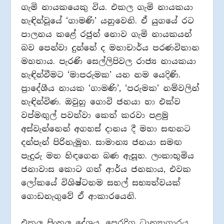
ගැමි නායකයෙකු විය. එකල ගැමි නායකයා
හැඳින්වූයේ ‘ගාමණි’ යනුවෙනි. ඒ යුගයේ රට
පාලනය කළේ රජුන් නොව ගැමි නායකයන්
බව පෙන්වා දුන්නේ ද මහාචාර්ය පරණවිතාන
මහතාය. පැරණි සෙල්ලිපිවල රාජ්‍ය නායකයා
හැඳින්වීමට ‘මාපරුමක’ යන නම යෙදිණි.
ප්‍රාදේශීය නායක ‘ගාමණි’, ‘පරුමක’ නම්වලින්
හැඳින්විණ. ඔවුහු ගොවි ජනයා හා එක්ව
වප්මඟුල් පවත්වා කෙත් කරවා පළමු
අස්වැන්නෙන් අගහස් දානය දී මහා සඟනට
දන්පැන් පිරිනැමූහ. සාමාන්‍ය ජනයා සමඟ
පැදුරු මත හිඳගෙන බණ ඇසූහ. ලංකාභූමිය
ජනාවාස කොට ගත් ආර්ය ජනකාය, එවක
ලෝකයේ විශිෂ්ටතම සහල් සභ්‍යත්වයක්
ගොඩනැගුවේ ඒ ආකාරයෙනි.
එකල සිංහල දේශය, පෙරදිග ධාන්‍යාගාරය