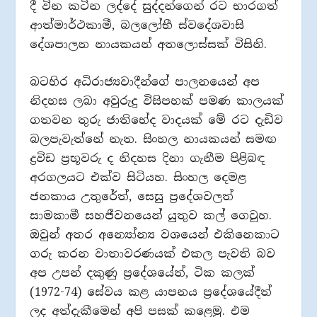
දී වින කටින ලද්දේ සුද්දන්ගෙන් රට භාරගත්
ආත්මාර්ථකාමී, බලලෝභී ස්වදේශවාසි
දේශපාලන නායකයන් අතලොස්සක් විසිනි.
බටහිර අධිරාජ්‍යවාදීන්ගේ පාලනයෙන් අප
නිදහස ලබා අවුරුදු විසිපහක් පමණ කාලයක්
ගතවන තුරු ජාතිභේද වාදයක් මේ රට දැඩිව
බලපැවැත්නේ නැත. සිංහල නායකයන් සමඟ
ද්‍රවිඩ ප්‍රභූවරු ද නිදහස දිනා ගැනීම පිළිබඳ
අරගලයට එක්ව සිටියහ. සිංහල දෙමළ
ජනකාය උතුරේත්, සෙසු ප්‍රදේශවලත්
සාමකාමී සහජීවනයෙන් යුතුව කල් ගෙවූහ.
ඔවුන් අතර අන්‍යෝන්‍ය වශයෙන් එකිනෙකාට
ගරු කරන වාතාවරණයක් එකල පැවති බව
අප උපන් දකුණු ප්‍රදේශයේත්, ටික කලක්
(1972-74) සේවය කළ යාපනය ප්‍රදේශයේදීත්
ලද අත්දැකීමෙන් අපි පසක් කළෙමු. එම