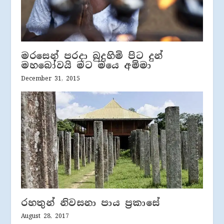
මරසෙන් පරදා බුදුහිමි පිට දුන්
මහබෝවයි මට මයෙ අම්මා
December 31, 2015
රහතුන් නිවසනා පාය ප්‍රකාසේ
August 28, 2017