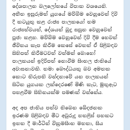
දේශපාලන බලලෝභයේ විපාක වශයෙනි.
අතීත ඉසුරුමත් යුගයේ මව්බිම වෙනුවෙන් දිවි
දී කටයුතු කළ රාජ්‍ය පාලකයෝ තම
රාජ්‍යත්වයත්, දේශයත් බුදු සසුන වෙනුවෙන්
පූජා කළහ. මව්බිම වෙනුවෙන් දිවි දීම හෙවත්
ජීවිතය කැප කිරීම කෙසේ වෙතත් ඒ පිළිබඳව
සිහිපත් කිරීමටවත් වත්මන් බොහෝ
පාලකයන් ඉදිරිපත් නොවීම සිංහල ජාතියේ
අවාසනාවකි. තමා බෞද්ධයකු බව අමතක
කොට තිරුපති වන්දනාවේ යන පාලකයන්
සිටින යුගයක ලක්දෙරණේ මිණි කැට, මුතුඇට
පහළවීම සිහිනයක්ම පමණක් වන්නේය.
අද අප ජාතිය පත්ව තිබෙන ඛේදජනක
ඉරණම පිළිබඳව මීට අවුරුදු හතළිස් පහකට
ඉහත දී මාර්ටින් වික්‍රමසිංහ මහතා, සිය