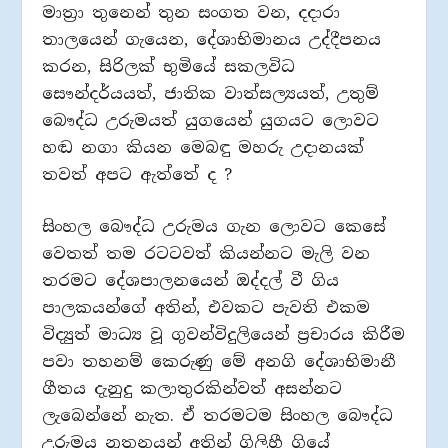
මාත්‍රා තුනෙන් තුන සංගත වන, දදාරා
තාලයෙන් ගැයෙන, දේශාභිමානය උද්දීපනය
කරන, සිරිලක් භුමියේ සකලවිධ
සෞන්දර්යයත්, ජාතික වාත්සල්‍යයත්, උතුම්
බෞද්ධ උරුමයත් යුගයෙන් යුගයට ලොවට
හඬ නගා කියන මෙබඳු මහරු උදානයක්
තවත් අපට ඇත්තේ ද ?
සිංහල බෞද්ධ උරුමය ගැන ලොවට කෙසේ
වෙතත් තම රටටවත් කියන්නට මැලි වන
තරමට දේශපාලනයෙන් ඔද්දල් වී ගිය
පාලකයන්ගේ අතින්, එවකට පැවති එකම
විද්‍යුත් මාධ්‍ය වූ ගුවන්විදුලියෙන් ප්‍රචාරය කිරීම
පවා තහනම් කෙරුණු මේ අනගි දේශාභිමානී
ගීතය දැනුදු කලාතුරකින්වත් අසන්නට
ලැබෙන්නේ නැත. ඒ තරමටම සිංහල බෞද්ධ
උරුමය නූතනයන් අතින් ගිලිහී ගියේ