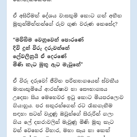
ඒ අසිරිමත් දේශය වාසභූමි කොට ගත් අතීත
මුතුන්මිත්තන්ගේ රුව ගුණ වරුණ කෙසේද?
“මව්බිම වෙනුවෙන් පොරණේ
දිවි දුන් විරු දරුවන්නේ
ලේවලිනුයි ඒ දෙරණේ
මිණි කැට මුතු ඇට මැවුනේ”
ඒ විරු දරුවෝ ජීවිත පරිත්‍යාගයෙන් ස්වකීය
මාතෘභූමියේ ආරක්ෂාව හා සෞභාග්‍යය
උදෙසා සිය මෙහෙවර ඉටු කොට මියපරලොව
ගියාහුය. පර සතුරන්ගෙන් රට රැකගැනීම
සඳහා සටන් වැදුණු ඔවුන්ගේ සිරුරින් ගලා
ගිය ලේ දහරාවලින් මැවුණු මිණි මුතු කැට
වන් වෙහෙර විහාර, මහා සෑය හා කෙත්