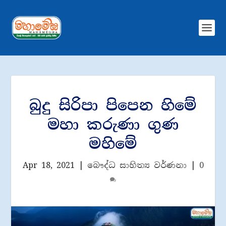
බුදු සිරිපා පිපෙන හිමේ
මහා කරුණා ගුණ
මහිමේ
Apr 18, 2021
|
බෞද්ධ සාහිත්‍ය වර්ණනා
|
0