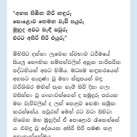
“අහස සිඹින ගිරි කඳුරු
පොළොව තෙමන වැව් සයුරු
මුහුද අවට බැඳි පවුරු
එරට අසිරි සිරි එයුරු”
මිහිපිට දක්නා ලැබෙන ස්වභාව ධර්මයේ
සියලු‍ භෞතික සම්පත්වලින් අනූන පාරිසරික
පද්ධතියක් අපට හිමිය. මධ්‍යම කඳුකරයෙන්
අහසට නැගුණා වූ මහා ස්තූපයන් බඳු
ගිරිශිඛර මතින් පැන නැගී සිව් දිසා ගලා
බසින්නා වූ ගංගාවන්ගෙන් ද සමුදුරු පරයන
මහ වැව්වලින් ද ලක් පොළව තෙමා සශ්‍රීක
කරන්නේය. පවුරක් මෙන් රට වටා පිහිටා
තිබෙන මහ මුහුදින් ඒ පොළොව රැකෙන්නේ
ය. එබඳු වූ දේශයක අසිරි සිරි පමණ කළ
නොහැක්කේමය.