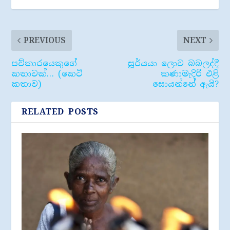
PREVIOUS
NEXT
පව්කාරයෙකුගේ
සූර්යයා ලොව බබලද්දී
කතාවක්… (කෙටි
කණාමැදිරි එළි
කතාව)
සොයන්නේ ඇයි?
RELATED POSTS