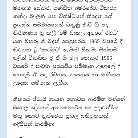
මහගම සේකර, පණ්ඩිත් අමරදේව, විසාරද
නන්දා මාලිනී යන විශිෂ්ටයන් තිදෙනාගේ
ප්‍රශස්ත සමවායයෙන් බැඳුණු එකී ගී පද
නිර්මාණය වූ කලී ‘මේ සිංහල අපගේ රටයි’
යන මහරු‍ ගී වදන් පෙළහරයි. 1965 වසරේ දී
තිරගත වූ ‘සාරවිට’ නැමැති සිනමා සිත්තම
තුළින් විකසිත වූ ඒ ගී මල් පොකුර 1966
වසරේ දී පැවති සරසවිය සම්මාන උළෙලේ දී
හොඳම ගී පද රචනය, ගායනය හා සංගීතය
උදෙසා සම්මාන ලැබීය.
ගීතයේ ස්ථායි ගායන කොටස ආරම්භ වන්නේ
සිංහල දේශයේ අනන්‍යතාවය හා උදාරත්වය
මතු කොට දැක්වෙන ප්‍රබල සනිටුහනක්
ඉදිරිපත් කරමිනි: