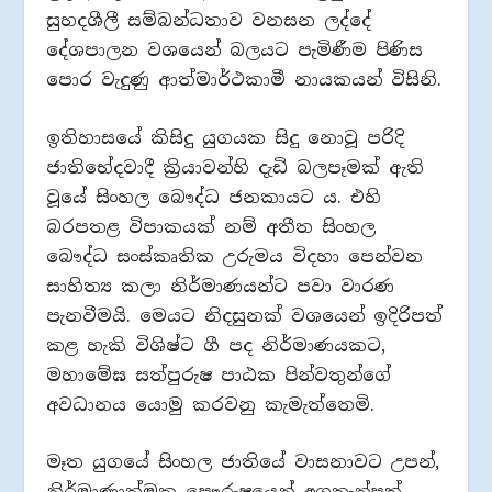
සුහදශීලී සම්බන්ධතාව වනසන ලද්දේ
දේශපාලන වශයෙන් බලයට පැමිණීම පිණිස
පොර වැදුණු ආත්මාර්ථකාමී නායකයන් විසිනි.
ඉතිහාසයේ කිසිදු යුගයක සිදු නොවූ පරිදි
ජාතිභේදවාදී ක්‍රියාවන්හි දැඩි බලපෑමක් ඇති
වූයේ සිංහල බෞද්ධ ජනකායට ය. එහි
බරපතළ විපාකයක් නම් අතීත සිංහල
බෞද්ධ සංස්කෘතික උරුමය විදහා පෙන්වන
සාහිත්‍ය කලා නිර්මාණයන්ට පවා වාරණ
පැනවීමයි. මෙයට නිදසුනක් වශයෙන් ඉදිරිපත්
කළ හැකි විශිෂ්ට ගී පද නිර්මාණයකට,
මහාමේඝ සත්පුරුෂ පාඨක පින්වතුන්ගේ
අවධානය යොමු කරවනු කැමැත්තෙමි.
මෑත යුගයේ සිංහල ජාතියේ වාසනාවට උපන්,
නිර්මාණාත්මක පෞරුෂයෙන් අගතැන්පත්