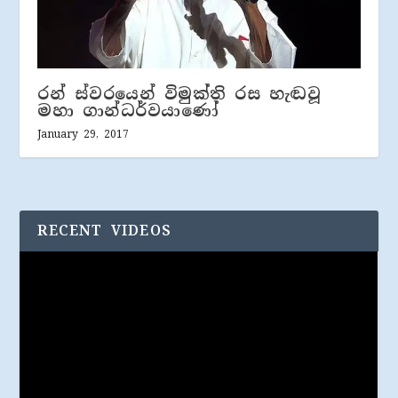
රන් ස්වරයෙන් විමුක්ති රස හැඬවූ
මහා ගාන්ධර්වයාණෝ
January 29, 2017
RECENT VIDEOS