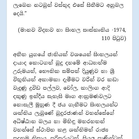
ලැබෙන නටබුන් වස්තුද එසේ සිතීමට අනුබල
දෙයි.”
(මානව විද්‍යාව හා සිංහල සංස්කෘතිය -1974,
110 පිටුව)
අතීත යුගයේ ජාතියක් වශයෙන් සිංහලයන්
දායාද කොටගත් බුදු දහමේ ආධ්‍යාත්ම
උරුමයත්, භෞතික සම්පත් දියුණුව හා ශ්‍රී
විභූතියත් අකාමකා දැමීමට වරින් වර කඩා
වැදුණු ද්‍රවිඩ පල්ලව, චෝල, කාලිංග ආදි
දකුණු ඉන්දීය සැහැසි මෘග ආක්‍රමණවලට
නොසැලී මුහුණ දී ජය ගැනීමට සිංහලයන්ට
ශක්තිය ලැබුණේ බුදුරජාණන් වහන්සේගේ
අධිෂ්ඨාන බලය හා මිහිඳු මහරහතන්
වහන්සේ ස්ථාපිත කළ ශක්තිමත් රාජ්‍ය
පදනම නිසාය. පරිසරයටත්, සියලු‍ ප්‍රාණීන්ටත්