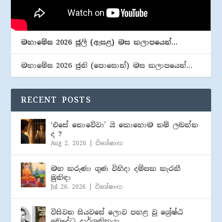
මහාමේඝ 2026 ජූලි (​ඇසළ) මස කලාපයෙන්…
මහාමේඝ 2026 ජුනි (​පොසොන්) මස කලාපයෙන්…
RECENT POSTS
‘එසේ නොවේවා’ යි කොහොම නම් ලබන්න
ද ?
Aug 2, 2026
|
විශේෂාංග
මහ කරුණා ගුණ විහිදා දම්සක කැරකී
මුනිඳා
Jul 26, 2026
|
විශේෂාංග
විසිවන සියවසේ ලොව පහළ වූ ශ්‍රේෂ්ඨ
බෞද්ධ දාර්ශනිකයා