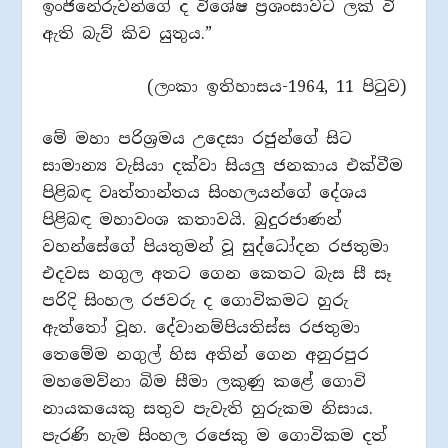
ඉංජිනේරුවන්ගේ ද විශේෂ ප්‍රශංසාවට ලක් වී
ඇති බැව් කිව යුතුය.”
(ලංකා ඉතිහාසය-1964, 11 පිටුව)
මේ මහා පරිශ්‍රමය උදෙසා රජුන්ගේ සිට
සාමාන්‍ය වැසියා දක්වා සියලු‍ ජනකාය එක්වීම
පිළිබඳ වෘත්තාන්තය සිංහලයන්ගේ දේශය
පිළිබඳ මහාවංශ කතාවයි. බුදුරජාණන්
වහන්සේගේ පියතුමන් වූ සුද්ධෝදන රජතුමා
එදවස නගුල අතට ගෙන කෙතට බැස සී සෑ
පරිදි සිංහල රජවරු ද ගොවිකමට හුරු
ඇත්තෝ වූහ. දේවානම්පියතිස්ස රජතුමා
තෙමේම නගුල් හිස අතින් ගෙන අනුරපුර
මහමෙව්නා බිම සීමා ලකුණු කළේ ගොවි
නායකයෙකු සතුව පැවැති හුරුකම නිසාය.
පැරණි හැම සිංහල රජෙකු ම ගොවිකම දත්