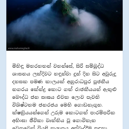
මිහිඳු මහරහතන් වහන්සේ, සිරි සම්බුද්ධ
ශාසනය ලක්දිවට හඳුන්වා දුන් දින සිට අවුරුදු
දහසක පමණ කාලයක් අනුරාධපුර පූජනීය
නගරය කේන්ද්‍ර කොට ගත් රාජකීයයන් ඇතුළු
බෞද්ධ ජන සංඝය එවක ලොව පැවති
විශිෂ්ටතම ජනරජය මෙහි ගොඩනැගූහ.
ක්ෂත්‍රියයන්ගෙන් උරුම කොටගත් පාරම්පරික
අහිංසා ජීවිකා වෘත්තිය වූ ගොවිතැන
වෙනුවෙන් වියළි කලාපය අස්වැද්දීම සඳහා