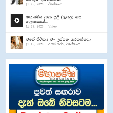
Jul 25, 2026
|
විශේෂාංග
මහාමේඝ 2026 ජූලි (​ඇසළ) මස
කලාපයෙන්…
Jul 23, 2026
|
Video
මගේ ජීවිතය මං ලස්සන කරගන්නවා
Jul 15, 2026
|
අහස් ගව්ව
,
විශේෂාංග