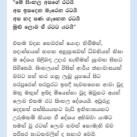
“මේ සිංහල අපගේ රටයි
අප ඉපදෙන මැරෙන රටයි
අප හද පණ ගැහෙන රටයි
මුළු ලොව ඒ රටට යටයි”
එකම වදන තෙවරක් යොදා තිබීමත්,
පදාන්තයන් නගන අනුප්‍රාසවත් ධ්වනියත් නිසා
ම දේශය පිළිබඳ උදාර හැඟීමක් ශ්‍රාවක සිතට
පිවිසෙයි. සිංහලයන් විසින් ආර්ය ජනාවාසයක්
බවට පත් කර ගනු ලැබූ යුගයේ සිට
පරපුරෙන් පරපුරට ඉපදී පැවතගෙන ආවා වූද
මතු මතුත් ඉපිද මියෙන්නා වූද ඔවුනට අයත්
ලොව එකම රට සිංහල දේශයයි. අවුරුදු
දෙදහස් පන්සියයකට වැඩි ඉතිහාසයකට
උරුමකම් කියන ඒ දේශය අභිබවා යාමට
සමත් වූ රටක් ලොව තවත් නොමැති බව
පරිසර සාධකවලින් ද සනාථ වෙයි.