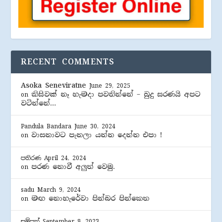
RECENT COMMENTS
Asoka Seneviratne
June 29, 2025
කිසිවක් නෑ හැමදා පවතින්නේ – බුදු සරණයි අපට
on
වටින්නේ…
Pandula Bandara
June 30, 2024
වාසනාවට පැනලා යන්න දෙන්න එපා !
on
පතිරණ
April 24, 2024
පරණ නොවී අලුත් වෙමු.
on
sadu
March 9, 2024
මඟ නොහැරේවා පින්බර පින්කෙත
on
සම්පත්
September 8, 2023