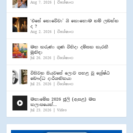
Aug 7, 2026
|
විශේෂාංග
‘එසේ නොවේවා’ යි කොහොම නම් ලබන්න
ද ?
Aug 2, 2026
|
විශේෂාංග
මහ කරුණා ගුණ විහිදා දම්සක කැරකී
මුනිඳා
Jul 26, 2026
|
විශේෂාංග
විසිවන සියවසේ ලොව පහළ වූ ශ්‍රේෂ්ඨ
බෞද්ධ දාර්ශනිකයා
Jul 25, 2026
|
විශේෂාංග
මහාමේඝ 2026 ජූලි (​ඇසළ) මස
කලාපයෙන්…
Jul 23, 2026
|
Video