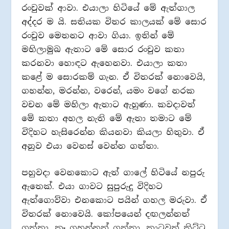
රංචුවක් ආවා. එයාලා හිටියේ මේ ඇත්ගාල
අද්දර ම යි. සතියක විතර කාලයක් මේ සොර
රංචුව මෙතනට ආවා ගියා. ඉතින් මේ
මහිලාමුඛ ඇතාට මේ සොර රංචුව කතා
කරනවා හොඳට ඇහෙනවා. එයාලා කතා
කළේ ම සොරකම් ගැන. ඒ විතරක් නොවෙයි,
ගහන්න, මරන්න, වරෙන්, යමං වගේ නරක
වචන මේ මහිලා ඇතාට ඇහුණා. කවදාවත්
මේ කතා අහල නැති මේ ඇතා තමාට මේ
විදිහට හැසිරෙන්න කියනවා කියලා හිතුවා. ඒ
අනුව එයා වෙනස් වෙන්න ගත්තා.
පහුවදා වෙනකොට ඇත් ගාලේ හිටියේ නපුරු
ඇතෙක්. එයා ගාවට සුපුරුදු විදිහට
ඇත්ගොව්වා එනකොට පයින් ගහල මරුවා. ඒ
විතරක් නොවෙයි. කෝපයෙන් දඟලන්නත්
ගත්තා. කෑ ගහන්නත් ගත්තා. කාටවත් කිට්ටු