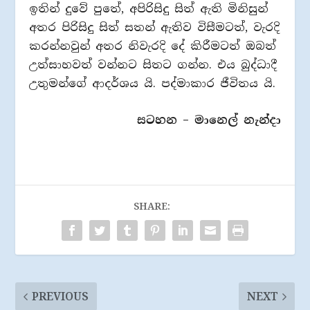
ඉතින් දුවේ පුතේ, අපිරිසිදු සිත් ඇති මිනිසුන්
අතර පිරිසිදු සිත් සතන් ඇතිව විසීමටත්, වැරදි
කරන්නවුන් අතර නිවැරදි දේ කිරීමටත් ඔබත්
උත්සාහවත් වන්නට සිතට ගන්න. එය බුද්ධාදී
උතුමන්ගේ ආදර්ශය යි. පද්මාකාර ජීවිතය යි.
සටහන – මානෙල් නැන්දා
SHARE:
PREVIOUS
NEXT