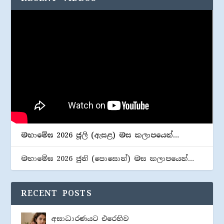
මහාමේඝ 2026 ජූලි (​ඇසළ) මස කලාපයෙන්…
මහාමේඝ 2026 ජුනි (​පොසොන්) මස කලාපයෙන්…
RECENT POSTS
අසාධාරණයට එරෙහිව