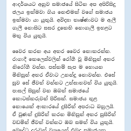
ආදර්ශයට අනුව සමාජයේ සිටින අප අපිරිසිදු
ජලය ඉක්මවා ගිය නෙළුමක් වගේ සමාජය
ඉක්මවා යා යුතුයි. අවිද්‍යා තෘෂ්ණාවට ම ඇලී
ගැලී නොසිට සසර දුකෙහි නොගැලී ඉහළට
මතු විය යුතුයි.
වෛර කරන අය අතර වෛර නොකරන්න.
රාගාදී කෙලෙස්වලින් රෝගී වූ මිනිසුන් අතර
නිරෝගී වන්න. පස්කම් සැප ම හොයන
මිනිසුන් අතර ඒවාට උනන්දු නොවන්න. එසේ
සුව සේ ජීවත් වන්නට උත්සාහවත් විය යුතුයි.
පාසල් සිසුන් වන ඔබත් සමාජයේ
කොටස්කරුවන් පිරිසක්. සමාජය තුළ
නොයෙක් ආකාරයේ දුසිරිත් අපරාධ බහුලයි.
ඒ වුණත් දුසිරිත් කරන මිනිසුන් අතර සුසිරිත්
වඩමින් ජීවත් වන්නට ඔබ සමත් විය යුතුයි.
බෞද්ධ දරුවන් වශයෙන් එබදු සමාජයක