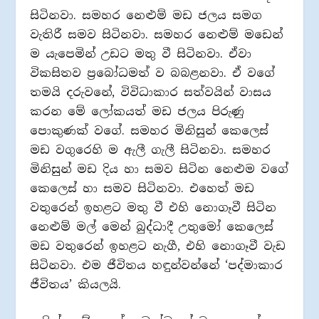
සිටිනවා. සමහර නෙළුම් මඩ ජලය සමග
වැතිරී සමව සිටිනවා. සමහර නෙළුම් මඩෙන්
ම යැපෙමින් උඩට මතු වී සිටිනවා. ඒවා
විකසිතව ප්‍රබෝධමත් ව බබළනවා. ඒ වගේ
තමයි දරුවනේ, විවිධාකාර සත්වයින් වාසය
කරන මේ ලෝකයත් මඩ ජලය පිරුණු
පොකුණක් වගේ. සමහර මිනිසුන් කෙලෙස්
මඩ වගුරෙහි ම ඇලී ගැලී සිටිනවා. සමහර
මිනිසුන් මඩ දිය හා සමව සිටින නෙළුම වගේ
කෙලෙස් හා සමව සිටිනවා. එහෙත් මඩ
වතුරෙන් ඉහළට මතු වී එහි නොගෑවී සිටින
නෙළුම් මල් මෙන් බුද්ධාදී උතුමෝ කෙලෙස්
මඩ වතුරෙන් ඉහළට නැගී, එහි නොගෑවී වැඩ
සිටිනවා. එම ජීවිතය හඳුන්වන්නේ ‘පද්මාකාර
ජීවිතය’ කියලයි.