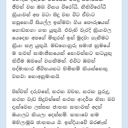
ජීවත් වන ඔබ විනය විරෝධී, නීතිවිරෝධී
ක්‍රියාවන් අප වටා සිදු වන විට ඒවාට
හසුනොවී සියල්ල ඉක්මවා ගිය පෞරුෂයක්
ගොඩනගා ගත යුතුයි. එවැනි වැරදි ක්‍රියාවල
යෙදෙන අපගේ මිතුරන් ඉන් මුදවා ගැනීමට
ක්‍රියා කළ යුතුයි. මඩගොහුරු සමාජ ක්‍රමයේ
ම තවත් සාමාජිකයෙක් නොවන්නට කටයුතු
කිරීම ඔබගේ වගකීමක්. එවිට ඔබත්
පද්මාකාර ජීවිතයකට හිමිකම් කියන්නෙකු
වනවා නොඅනුමානයි.
පින්වත් දරුවනේ, නරක වචන, නරක පුරුදු,
නරක වැඩ සිදුවන්නේ නරක ආදර්ශ නිසා බව
දැක්වෙන ලස්සන ජාතක කතාවක් අදත්
ඔයාලට කියලා දෙන්නම්. කතාවෙ නම
මහිලාමුඛ ජාතකය යි. ඉන්දියාවේ බරණැස්