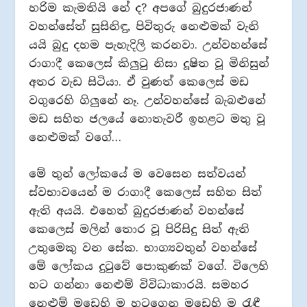
හරිම කැමතියි නේ ද? අපගේ බුදුරජාණන්
වහන්සේත් සුසිනිඳු, පිවිතුරු නෙළුමක් වැනි
යයි බුදු දහම පැහැදිලි කරනවා. උන්වහන්සේ
රාගාදී කෙලෙස් කිලුටු නිසා දූෂිත වූ මිනිසුන්
අතර වැඩ සිටියා. ඒ වුණත් කෙලෙස් මඩ
වගුරෙහි ගිලුනේ නෑ. උන්වහන්සේ බැබළුනේ
මඩ සහිත ජලයේ නොතැවරී ඉහළට මතු වූ
නෙළුමක් වගේ…
මේ තුන් ලෝකයේ ම වෙසෙන සත්වයන්
ස්වභාවයෙන් ම රාගාදී කෙලෙස් සහිත සිත්
ඇති අයයි. එහෙත් බුදුරජාණන් වහන්සේ
කෙලෙස් මලින් තොර වූ පිරිසිදු සිත් ඇති
උතුමෙකු වන සේක. භාග්‍යවතුන් වහන්සේ
මේ ලෝකය දුටුවේ පොකුණක් වගේ. විලෙහි
හට ගන්නා නෙළුම් විවිධාකාරයි. සමහර
නෙළුම් මඩෙහි ම හටගෙන මඩෙහි ම රැඳී