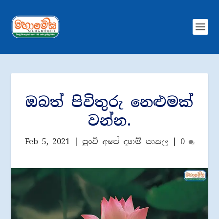
ඔබත් පිවිතුරු නෙළුමක්
වන්න.
Feb 5, 2021
|
පුංචි අපේ දහම් පාසල
|
0