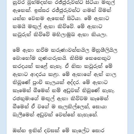
නුවර බ්‍රහ්මදත්ත රජ්ජුරුවන්ට සිටියා මඟුල්
ඇතෙක්. ඉස්සර රජ්ජුරුවන්ට ගමන් බිමන්
යන්න වෙනම ඇතෙක් සිටියා. මේ ඇතාට
තමයි මඟුල් ඇතා කිව්වේ. මේ ඇතාට
කවුරුත් කිව්වේ මහිලාමුඛ ඇතා කියලා.
මේ ඇතා හරිම කරුණාවන්තයිල මිත්‍රශීලියිල
බොහෝම ගුණගරුකයි. කිසිම කෙනෙකුට
කරදයක් කළේ නැහැ. ඒ නිසා කවුරුත් මේ
ඇතාට ආදරය කළා. මේ ඇතාගේ ඇත් ගාල
තිබුණේ පුංචි කැලයක් අද්දර. මේ ඇතාට
කෑමෙන් බීමෙන් නම් අඩුවක් තිබුණේ නැහැ.
රජතුමාගේ මඟුල් ඇතා කිව්වම කෑමෙන්
බීමෙන් ඒ වගේ ම සැලකිල්ලෙන්, සොයා
බැලීමෙන් අඩුවක් වෙන්නේ නැහැනේ.
ඔන්න ඉතින් දවසක් මේ කැලේට සොර