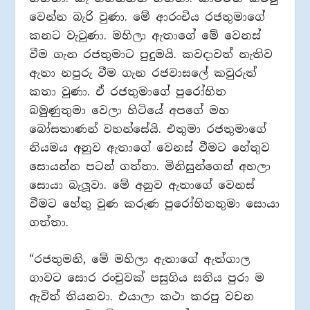
වෙන්න බැරි වුණා. මේ ආරංචිය රජතුමාගේ
කනට වැටුණා. මහිලා ඇතාගේ මේ වෙනස්
වීම ගැන රජතුමාට පුදුමයි. කවදාවත් නැතිව
ඇතා නපුරු වීම ගැන රජවාසලේ කවුරුත්
කතා වුණා. ඒ රජතුමාගේ පුරෝහිත
බමුණුතුමා වෙලා හිටියේ අපගේ මහ
බෝසතාණන් වහන්සේයි. එතුමා රජතුමාගේ
නියමය අනුව ඇතාගේ වෙනස් වීමට හේතුව
සොයන්න පටන් ගත්තා. මිනිසුන්ගෙන් අහලා
සොයා බැලූවා. මේ අනුව ඇතාගේ වෙනස්
වීමට හේතු වුණ කරුණ පුරෝහිතතුමා සොයා
ගත්තා.
“රජතුමනි, මේ මහිලා ඇතාගේ ඇත්ගාල
ගාවට සොර රංචුවක් පසුගිය සතිය පුරා ම
ඇවිත් තියනවා. එයාලා කථා කරපු වචන