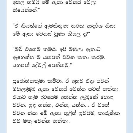
අහල තමයි මේ ඇතා වෙනස් වෙලා
තියෙන්නේ.”
“ඒ කියන්නේ ඇමතිතුමා නරක ආදර්ශ නිසා
මේ ඇතා වෙනස් වුණා කියල ද?”
“ඔව් එහෙම තමයි. අපි මහිලා ඇතාට
ඇහෙන්න ම යහපත් වචන කතා කරමු.
යහපත් දේවල් පෙන්නමු.”
පුරෝහිතතුමා කිව්වා. ඒ අනුව එදා පටන්
මහිලාමුඛ ඇතා වෙනස් වෙන්න පටන් ගත්තා.
එයාට හැම දවසෙම අහන්න ලැබුණේ හොඳ
වචන. ඉඳ ගන්න, එන්න, යන්න… ඒ වගේ
වචන නිසා මේ ඇතා තුළින් ඉවසීම, කාරුණික
බව මතු වෙන්න ගත්තා.