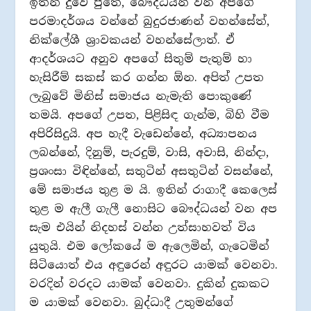
ඉතින් දුවේ පුතේ, බෞද්ධයන් වන අපගේ
පරමාදර්ශය වන්නේ බුදුරජාණන් වහන්සේත්,
නික්ලේශී ශ්‍රාවකයන් වහන්සේලාත්. ඒ
ආදර්ශයට අනුව අපගේ සිතුම් පැතුම් හා
හැසිරීම් සකස් කර ගන්න ඕන. අපිත් උපත
ලැබුවේ මිනිස් සමාජය නැමැති පොකුණේ
තමයි. අපගේ උපත, පිළිසිඳ ගැන්ම, බිහි වීම
අපිරිසිදුයි. අප හැදී වැඩෙන්නේ, අධ්‍යාපනය
ලබන්නේ, දිනුම්, පැරදුම්, වාසි, අවාසි, නින්දා,
ප්‍රශංසා විඳින්නේ, සතුටින් අසතුටින් වසන්නේ,
මේ සමාජය තුළ ම යි. ඉතින් රාගාදී කෙලෙස්
තුළ ම ඇලී ගැලී නොසිට බෞද්ධයන් වන අප
සැම එයින් නිදහස් වන්න උත්සාහවත් විය
යුතුයි. එම ලෝකයේ ම ඇලෙමින්, ගැටෙමින්
සිටියොත් එය අඳුරෙන් අඳුරට යාමක් වෙනවා.
වරදින් වරදට යාමක් වෙනවා. දුකින් දුකකට
ම යාමක් වෙනවා. බුද්ධාදී උතුමන්ගේ