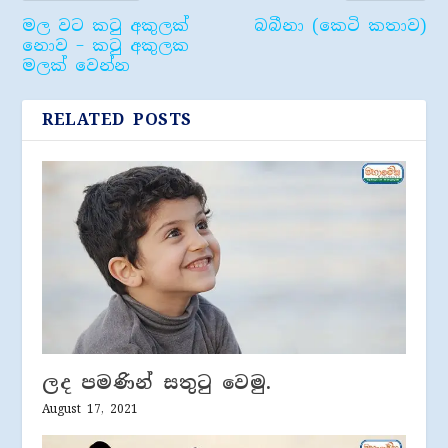
මල වට කටු අකුලක්
බබීනා (කෙටි කතාව)
නොව – කටු අකුලක
මලක් වෙන්න
RELATED POSTS
ලද පමණින් සතුටු වෙමු.
August 17, 2021