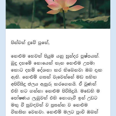
පින්වත් දුවේ පුතේ,
නෙළුම හෙවත් පියුම යනු සුන්දර පුෂ්පයක්.
බුදු දහමේ නොයෙක් තැන නෙළුම උපමා
කොට දහම් දේශනා කර තිබෙනවා ඔබ දැක
ඇති. නෙළුම් ගසක් වැවෙන්නේ මඩ සහිත
අපිරිසිදු ජලය ඇසුරු කරගෙනයි. ඒ වුණත්
එහි හට ගන්නා නෙළුම පිරිසිදුයි. මඩෙහි ම
පෝෂණය ලැබුවත් එහි නොගෑවී ඉන් උඩට
මතු වී සුවඳවත් ව ප්‍රසන්න ව නෙළුම
විකසිත වෙනවා. නෙළුම් මලට පුංචි ඔබත්