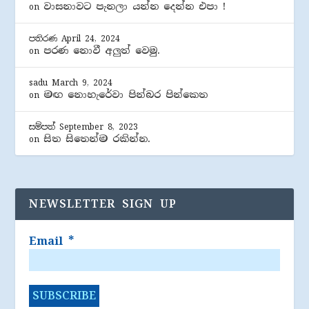
වාසනාවට පැනලා යන්න දෙන්න එපා !
on
පතිරණ
April 24, 2024
පරණ නොවී අලුත් වෙමු.
on
sadu
March 9, 2024
මඟ නොහැරේවා පින්බර පින්කෙත
on
සම්පත්
September 8, 2023
සිත සිතෙන්ම රකින්න.
on
NEWSLETTER SIGN UP
Email
*