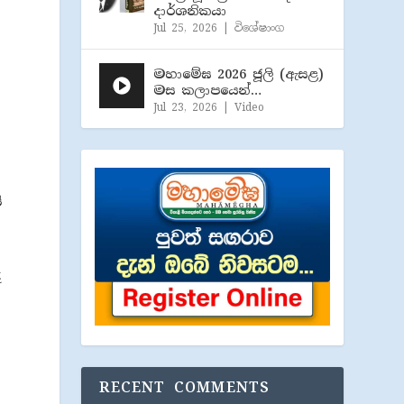
දාර්ශනිකයා
Jul 25, 2026
|
විශේෂාංග
මහාමේඝ 2026 ජූලි (​ඇසළ)
මස කලාපයෙන්…
Jul 23, 2026
|
Video
ි
ඳ
RECENT COMMENTS