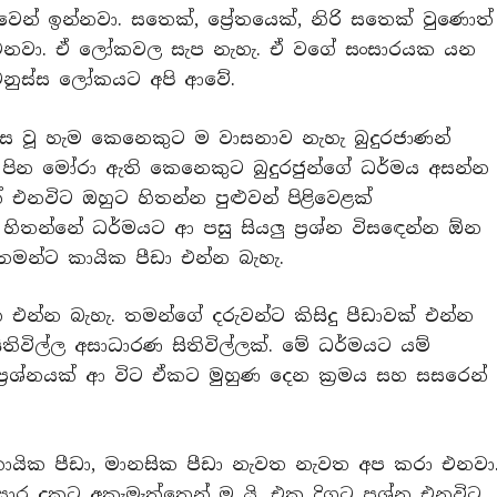
ුවෙන් ඉන්නවා. සතෙක්, ප්‍රේතයෙක්, නිරි සතෙක් වුණොත්
දනා එනවා. ඒ ලෝකවල සැප නැහැ. ඒ වගේ සංසාරයක යන
මනුස්ස ලෝකයට අපි ආවේ.
ස වූ හැම කෙනෙකුට ම වාසනාව නැහැ බුදුරජාණන්
ින මෝරා ඇති කෙනෙකුට බුදුරජුන්ගේ ධර්මය අසන්න
් එනවිට ඔහුට හිතන්න පුළුවන් පිළිවෙළක්
හිතන්නේ ධර්මයට ආ පසු සියලු ප්‍රශ්න විසඳෙන්න ඕන
තමන්ට කායික පීඩා එන්න බැහැ.
රශ්න එන්න බැහැ. තමන්ගේ දරුවන්ට කිසිදු පීඩාවක් එන්න
තිවිල්ල අසාධාරණ සිතිවිල්ලක්. මේ ධර්මයට යම්
‍රශ්නයක් ආ විට ඒකට මුහුණ දෙන ක්‍රමය සහ සසරෙන්
ායික පීඩා, මානසික පීඩා නැවත නැවත අප කරා එනවා
ාර දුකට අකැමැත්තෙන් ම යි. එක දිගට ප්‍රශ්න එනවිට