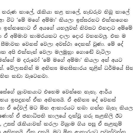
තරුණ කාලේ, රැකියා කළ කාලේ, හැඩරුව තිබූ කාලේ
ආ විට ‘මේ මගේ අම්මා’ කියලා ඉස්සරහට එක්කගෙන
ිලා ඉන්නකොට ඒ අයගේ යහලුවන් නිවසට එනදාට අම්මේ
ලා ඒ අම්මාව කාමරයකට දාලා දොර වහනවලු. එක ම
 සීමාවක වෙනස් වෙලා අවස්ථා දෙකක් වුණා. මේ දේ
 අපි එක්තැන් වෙලා මලමුත්‍රා ගොඬේ වැටිලා
න්ගේ ම දරුවෝ ‘මේ මගේ අම්මා’ කියලා අන් අයට
්. වේලාසනින් ම අනිත්‍ය මනසිකාරය තුළින් ධර්මයේ සි
 හිත කඩා වැටෙනවා.
්සේගේ ශ්‍රාවකයාට එහෙම වෙන්නෙ නැහැ. ආර්ය
ය ඉපදුනත් ඒක අනිත්‍යයි. ඒ අනිත්‍ය දේ වෙනස්
නිසා ඒ දේවල් මට ඕන ආකාරයට තබා ගන්න බැහැ කියල
ණොත් ඒ ජනාධිපති කාලයේ දැක්වූ ගරු සැළකිලි ඊට
සස් රැකියාවක් කරලා විශ්‍රාම ගිය පසු ඒ සැළකුම්
 අනිත්‍යයි, ඒක දුකයි. මට ඕන ආකාරයට පවත්වන්න