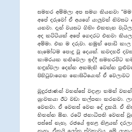
සමහර අම්මලා අප සමග කියනවා “මම 
අපේ දරුවෝ ඒ අයගේ යාලුවන් නිවසට 
යනවා. දැන් වයසට ගිහිං එකතැන වැට
අද කට්ටියක් අපේ ගෙදරට එනවා කිය
අම්මා. එක ම දරුවා. නමුත් පොඩි කාල
හැමෝටම පොදු වූ දෙයක්. කවදහරි දවසක
කාමරයක තනිවෙලා ඉද්දී සමහරවිට තම
හඳුන්වලා දෙන්න අකමැති වෙන්න පුළුවන
පිහිටුවාගෙන නොසිටියොත් ඒ වෙලාවට
බුදුරජාණන් වහන්සේ වදාළා තමන් වහන
ශ්‍රාවකයා ඊට වඩා කල්පනා කරනවා. ලාභ
වෙනවා. ඒ වෙනස් වෙන දේ දුකයි. ඒ 
හිතන්න ඕන. රටේ ජනාධිපති වෙනස් වු
පස්සේ නැහැ. රජයේ ඉහළ නිළයක් දරලා, උ
නැහැ. ඒකයි ලෝක ස්වභාවය. මේ ලාභය