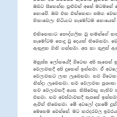
ඔබට සිතෙන්න පුළුවන් අනේ මටමනේ
නොවේ. ඔබ එක එක්කෙනා සමග වෙන 
හිනාවෙලා හිටියාට හැමෝටම නොයෙක් ආ
එකිනෙකාට පෞද්ගලික වූ තමන්ගේ කත
හැමෝටම පොදු වූ දෙයක් තිබෙනවා. බ
ඇතුළත ගිනි ගන්නවා. අප කා තුළත් ඇත
මනුස්ස ලෝකයේදී විටෙක අපි සැපෙන්
වෙලාවකදී අපි දුකෙන් ඉන්නවා. ඒ අ
වෙලාවකට ලාභ ලැබෙනවා. තව විටෙක
නින්දා ලැබෙනවා. තව වෙලාවක ප්‍රශංස
තව වෙලාවකදී අයස. කිසිවෙකු නැතිව 
එනවා. තව අවස්ථාවකදී සැපසේ ඉන්නවා
ඇවිත් තිබෙනවා. මේ අටලෝ දහමේ දුක
මෙහෙම වෙන්නේ. මට කරදරවල ඉවරයක් න