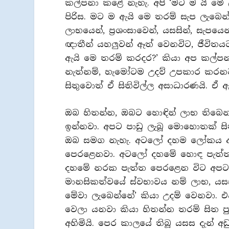
කල්පනා කළේ නැහැ. අපි ‘මට ම යි මේ 
පිරිස. මට ම ඇයි මෙ තරම් සැප ලැබෙන්
ලාභයෙන්, ප්‍රශංසාවෙන්, යසසින්, සැපය
ඥාතීන් යහලුවන් ඈත් වෙනවිට, ජීවිතය
ඇයි මෙ තරම් කරදර?’ කියා අප කල
නැත්නම්, හැමෝටම උදව් උපකාර කරනව
සිතුවොත් ඒ සිතිවිල්ල අසාධාරණයි. ඒ
ඔබ හිතන්න, ඔබට හොඳින් ලාභ තිබෙ
ඉන්නවා. අපට පාඩු ලැබූ මොහොතක් ස
ඔබ සමග නැහැ. අටලෝ දහම ලෝකය අ
පෙරළෙනවා. අටලෝ දහමේ හොඳ පැත්ත 
දහමේ නරක පැත්ත පෙරළෙන විට අපට ක
මානසිකත්වයේ ස්වභාවය නම් ලාභ, යසස
මේවා ලැබෙන්නේ’ කියා උදම් වෙනවා. එ
වෙලා යනවා කියා හිතන්න තරම් සිත පුළ
අහිමියි. පෙර කාලයේ තිබූ යසස දැන් අඩුයි.