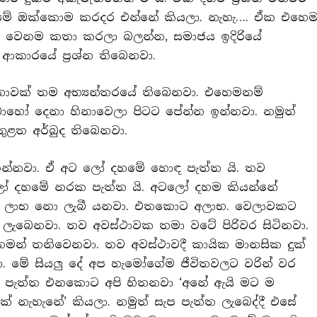
 මේ ඔක්කොම කරදර එන්නේ කියලා. නැහැ…. ඒක එහෙ
වෙනම කතා කරලා බලන්න, සමාජය ඉදිරියේ
කාරයේ ප්‍රශ්න තිබෙනවා.
ාවක් තම අභ්‍යන්තරයේ තිබෙනවා. එහෙමනම්
ොහෝ දෙනා හිනාවෙලා පිටට පේන්න ඉන්නවා. නමුත්
ුළත අර්බුද තිබෙනවා.
 ඉන්නවා. ඒ අට ලෝ දහමේ හොඳ පැත්ත යි. තව
ටලෝ දහමේ නරක පැත්ත යි. අටලෝ දහම කියන්නේ
 ලාභ නො ලැබී යනවා. එතකොට අලාභ. වෙලාවකට
ා ලැබෙනවා. තව අවස්ථාවක තමා වටේ පිරිවර සිටිනවා.
තමන් තනිවෙනවා. තව අවස්ථාවදී කායික මානසික දුක්
. මේ සියලු දේ අප හැමෝගේම ජීවිතවලට වරින් වර
් පැත්ත එනකොට අපි හිතනවා ‘අනේ ඇයි මට ම
ැහැනේ’ කියලා. නමුත් සැප පැත්ත ලැබෙද්දී එසේ