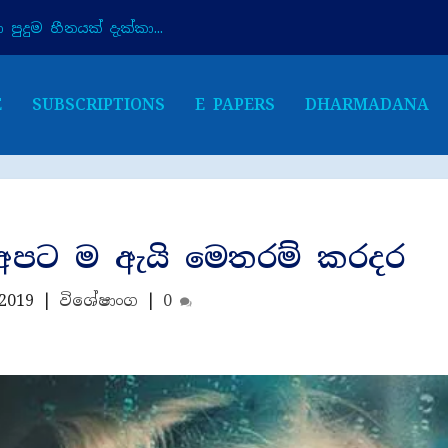
පුදුම හීනයක් දැක්කා...
E
SUBSCRIPTIONS
E PAPERS
DHARMADANA
 අපට ම ඇයි මෙතරම් කරදර
 2019
|
විශේෂාංග
|
0