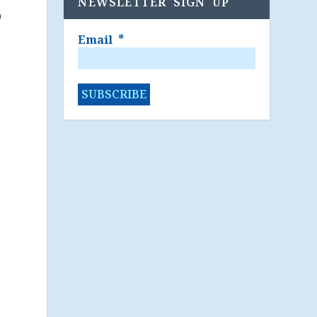
NEWSLETTER SIGN UP
ම
Email
*