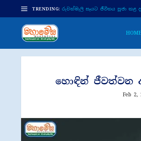
TRENDING:
රුවන්මැලි සෑයට ජීවිතය පූජා කළ දා 
HOM
හොඳින් ජීවත්වන
Feb 2,