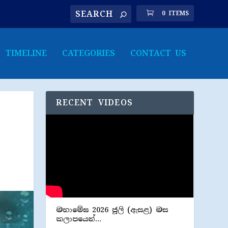
0 ITEMS
TIMELINE
CATEGORIES
CONTACT US
RECENT VIDEOS
මහාමේඝ 2026 ජූලි (​ඇසළ) මස
කලාපයෙන්…