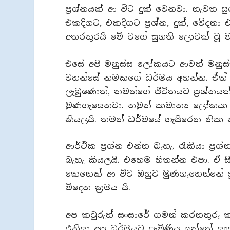
ප්‍රශ්නයක් ආ විට දුක් වෙනවා. නැවත ස
එකදිගට, එකදිගට ප්‍රශ්න, දුක්, වේ
අතරතුරයි මේ වගේ සුගති ලොවක් වූ 
එසේ අපි මනුස්ස ලෝකයට ආවත් මනුස්
වහන්සේ නමකගේ ධර්මය අහන්න. ඒත් ප
ලැබුණොත්, තමන්ගේ ජීවිතයට ප්‍රශ්නයක
මුණගැසෙනවා. නමුත් සාමාන්‍ය ලෝකයා 
කියලයි. තමන් ධර්මයේ හැසිරෙන නිසා 
ආර්ථික ප්‍රශ්න එන්න බැහැ. රැකියා ප්‍
බැහැ කියලයි. එහෙම හිතන්න එපා. ඒ සි
කෙනෙක් ආ විට ඔහුට මුණගැහෙන්නේ ප්
මිදෙන ක්‍රමය යි.
අප කවුරුත් සංසාරේ ගමන් කරනතුරු ක
එනිසා අප ධර්මයට පැමිණිය යුත්තේ සංස