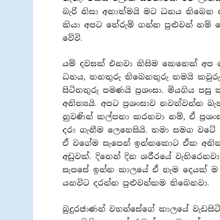
බැරි නිසා අනාත්මයි මට ධනය තිබෙන න
කියා අපට තේරුම් ගන්න පුළුවන් නම් 
වේවි.
යම් දවසක් එනවා කිසිම කෙනෙක් අප
ධනය, තනතුරු තිබෙනතුරු තමයි කවුර
සිටිනතුරු පමණයි ප්‍රශංසා. මියගිය 
අනිත්‍යයි. අපට ප්‍රශංසාව නවත්වන්න බ
නුවණින් කල්පනා කරනවා නම්, ඒ ප්‍රශ
දරා ගැනීම ලෙහෙසියි. තමා සමග වටේ පි
ඒ වගේම සැපෙන් ඉන්නකොට ඒක අනිත්‍
අඩුවක්. දිනෙන් දින ශරීරයේ වැහිරෙනව
සැපසේ ඉන්න කාලයේ ඒ හැම දෙයක් ම අන
යනවිට දරන්න පුළුවන්කම තිබෙනවා.
බුදුරජාණන් වහන්සේගේ කාලයේ වැඩස