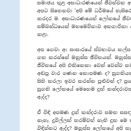
සමාජය තුළ අසාධාරණයෙන් ජීවත්වන අය 
අපට සිතෙනවා ‘අපි මේ ධර්මයේ හැසිරෙ
කරදර ම. අසාධාරණයෙන් ලෝකයේ ජීවත්ව
සම්බන්ධයෙන් මහමෙව්නාව අනගාරිකා 
කළා.
අප ගෙවා ආ සංසාරයේ ස්වභාවය කල්පන
ගත කරන්නේ මනුස්ස ජීවිතයක්. මනුස්ස 
ජීවිතයේ අපි එකිනෙකා වෙන් වෙන්ව ත
අඬපු වාර ගණන කොපමණ ද? සුගතියක් ව
සිහි කරලා ඉවර කරන්න පුළුවන් ද? ප්‍
සුගති ලෝකයේ මෙහෙම දුක් කන්දරාවක
ඇද්ද?
ඒ විඳි අපමණ දුක් කන්දරාව සමඟ සසඳන
නැහැ. දූවිල්ලක් තරම්වත් නැති දුක 
විඳින්නට ඇද්ද? මනුස්ස ලෝකයේ අපි ක