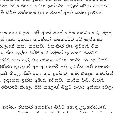
ිසා පිරිස එකතු වෙලා ඉන්නවා. නමුත් මේක අනිත්‍යයි
මේ ධර්ම මාර්ගයේ දිග ගමනක් අපට යන්න පුළුවන්
 දෙස නො බලන. මේ අතේ පයේ හයිය තිබෙනතුරු බලය,
ුත් අපට ප්‍රශංසා කරන්නේ. සමහරවිට මේ ලෝකයේ
පසු කාලයක් කතා කරනවා. එතැනින් ඒක ඉවරයි. ඒක
ැහැ. ඒක ලෝක ධර්මය යි. නමුත් ප්‍රශංසාව එනවිට
ංසාවට නො ඇලී එය අනිත්‍ය වෙලා යනවා කියලා එදාට
රිවර ඉඳලා ඒ අය අඩු වෙවී යද්දී දරන්න බැරි වෙනවා.
යයි කියලා සිහි නො කර ඉන්නවා නම්, එතැන තමන්ග
ා. ඉඳගෙන ඉන්න අමාරු වෙනවා. කායික පීඩා වැඩියි.
ිත්‍යයි කියලා සිහි කළොත් ඔහුට සැපය අනිත්‍ය වෙල
ිටි සෝණා රහතන් තෙරණිය ඔබට හොඳ උදාහරණයක්.