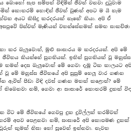
බොහෝ සැප සම්පත් විඳිමින් ජීවත් වනවා දුටුවාම
මින් කොතරම් හොඳින් ජීවත් වුණත් අපට ම යි හැම
න අයට කිසිදු කරදරයක් නෑනේ’ කියා. අපි ඒ
අසපුවේ පින්වත් මෑණියන් වහන්සේනමක් සමඟ සාකච්ඡා
ා කර බැලුවොත්, මුළු සංසාරය ම කරදරයක්. අපි මේ
ජීවිතය කියන්නේ සුගතියක්. ඉතින් සුගතියක් වූ මනුස්ස
ම තමන් දෙස බැලුවොත් මේ ගෙවා දැමූ ටික කාලයට අප
ූ මේ මනුස්ස ජීවිතයේ අපි සුසුම් හෙලූ වාර ගණන
රශ්න ඇවිත් පීඩා විඳි දවස් ගණන මතක් කළොත්? මේ
් තිබෙනවා නම්, ගෙවා ආ සංසාරේ කොතරම් දුකක් වි
 විට මේ ජීවිතයේ ගෙවපු දුක දූවිල්ලක් තරම්වත්
මෙ තරම් අපව පෙළනවා නම්, සංසාරේ අපි කොපමණ දුකක්
වුරුත් කුමක් නිසා හෝ සුවෙන් ඉන්නවා. නැවත