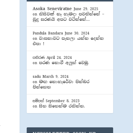
Asoka Seneviratne
June 29, 2025
කිසිවක් නෑ හැමදා පවතින්නේ –
on
බුදු සරණයි අපට වටින්නේ…
Pandula Bandara
June 30, 2024
වාසනාවට පැනලා යන්න දෙන්න
on
එපා !
පතිරණ
April 24, 2024
පරණ නොවී අලුත් වෙමු.
on
sadu
March 9, 2024
මඟ නොහැරේවා පින්බර
on
පින්කෙත
සම්පත්
September 8, 2023
සිත සිතෙන්ම රකින්න.
on
.