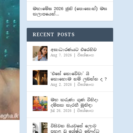
මහාමේඝ 2026 ජුනි (​පොසොන්) මස
කලාපයෙන්…
RECENT POSTS
අසාධාරණයට එරෙහිව
Aug 7, 2026
|
විශේෂාංග
‘එසේ නොවේවා’ යි
කොහොම නම් ලබන්න ද ?
Aug 2, 2026
|
විශේෂාංග
මහ කරුණා ගුණ විහිදා
දම්සක කැරකී මුනිඳා
Jul 26, 2026
|
විශේෂාංග
විසිවන සියවසේ ලොව
පහළ වූ ශ්‍රේෂ්ඨ බෞද්ධ