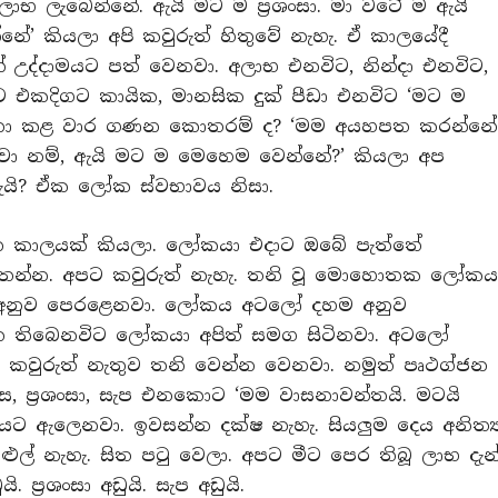
ලාභ ලැබෙන්නේ. ඇයි මට ම ප්‍රශංසා. මා වටේ ම ඇයි
නේ’ කියලා අපි කවුරුත් හිතුවේ නැහැ. ඒ කාලයේදී
ෙන් උද්දාමයට පත් වෙනවා. අලාභ එනවිට, නින්දා එනවිට,
ට එකදිගට කායික, මානසික දුක් පීඩා එනවිට ‘මට ම
්පනා කළ වාර ගණන කොතරම් ද? ‘මම අයහපත කරන්නේ
ා නම්, ඇයි මට ම මෙහෙම වෙන්නේ?’ කියලා අප
 ඇයි? ඒක ලෝක ස්වභාවය නිසා.
න කාලයක් කියලා. ලෝකයා එදාට ඔබේ පැත්තේ
ිතන්න. අපට කවුරුත් නැහැ. තනි වූ මොහොතක ලෝකය
නුව පෙරළෙනවා. ලෝකය අටලෝ දහම අනුව
තිබෙනවිට ලෝකයා අපිත් සමග සිටිනවා. අටලෝ
වුරුත් නැතුව තනි වෙන්න වෙනවා. නමුත් පෘථග්ජන
, ප්‍රශංසා, සැප එනකොට ‘මම වාසනාවන්තයි. මටයි
යට ඇලෙනවා. ඉවසන්න දක්ෂ නැහැ. සියලුම දෙය අනිත්‍
ුල් නැහැ. සිත පටු වෙලා. අපට මීට පෙර තිබූ ලාභ දැන
 ප්‍රශංසා අඩුයි. සැප අඩුයි.