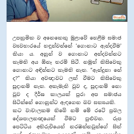
උපක්‍රමික ව අනෙකෙකු මුළාවේ හෙළීම සමාජ
ව්‍යවහාරයේ හඳුන්වන්නේ ‘ගොනාට ඇන්දවීම’
කියා ය. අනුන් ව ගොනාට අන්දවන්නට
කැමති අය ඕනෑ තරම් සිටී. නමුත් කිසිවෙකු
ගොනාට අඳින්නට කැමති නැත. “ඇන්දුනා නේ
ද?” කියා අවඥාවට ලක් වීමට කිසිවෙකු
සූදානම් නැත. අකැමැති වුව ද, සූදානම් නො
වූව ද දීර්ඝ කාලයක් පුරා අප සමාජය
සිටින්නේ ගොනුන්ට ඇඳගෙන බව සත්‍යයකි.
කට වාචාලකම තිබේ නම් මේ රටේ ප්‍රබල
දේශපාලනඥයෙක් වීමට පුළුවන. රූප
පෙට්ටිය අභිරුචියෙන් නරඹන්නවුන්ගේ සිත්