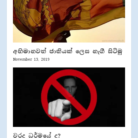
අභිමානවත් ජාතියක් ලෙස නැගී සිටිමු
November 13, 2019
වරද ධර්මයේ ද?