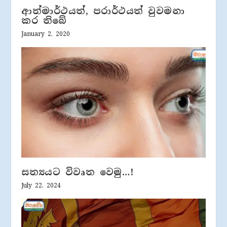
ආත්මාර්ථයත්, පරාර්ථයත් වුවමනා
කර තිබේ
January 2, 2020
සත්‍යයට විවෘත වෙමු…!
July 22, 2024