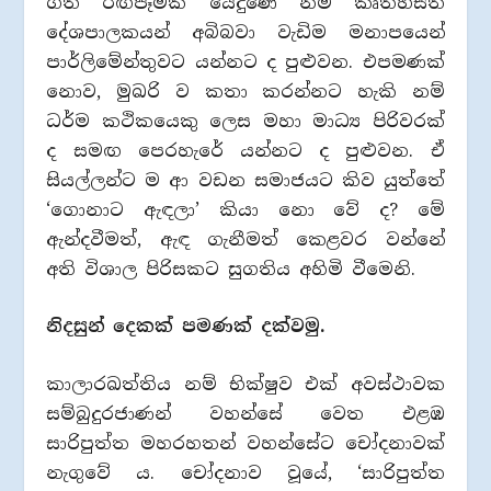
ගත් රඟපෑමක යෙදුණේ නම් කෘතහස්ත
දේශපාලකයන් අබිබවා වැඩිම මනාපයෙන්
පාර්ලිමේන්තුවට යන්නට ද පුළුවන. එපමණක්
නොව, මුඛරි ව කතා කරන්නට හැකි නම්
ධර්ම කථිකයෙකු ලෙස මහා මාධ්‍ය පිරිවරක්
ද සමඟ පෙරහැරේ යන්නට ද පුළුවන. ඒ
සියල්ලන්ට ම ආ වඩන සමාජයට කිව යුත්තේ
‘ගොනාට ඇඳලා’ කියා නො වේ ද? මේ
ඇන්දවීමත්, ඇඳ ගැනීමත් කෙළවර වන්නේ
අති විශාල පිරිසකට සුගතිය අහිමි වීමෙනි.
නිදසුන් දෙකක් පමණක් දක්වමු.
කාලාරඛත්තිය නම් භික්ෂුව එක් අවස්ථාවක
සම්බුදුරජාණන් වහන්සේ වෙත එළඹ
සාරිපුත්ත මහරහතන් වහන්සේට චෝදනාවක්
නැගුවේ ය. චෝදනාව වූයේ, ‘සාරිපුත්ත