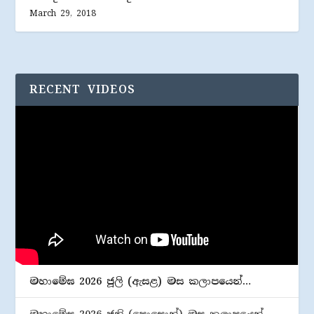
March 29, 2018
RECENT VIDEOS
මහාමේඝ 2026 ජූලි (​ඇසළ) මස කලාපයෙන්…
මහාමේඝ 2026 ජුනි (​පොසොන්) මස කලාපයෙන්…