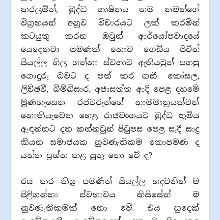
කරලමින්, බුද්ධ භාෂිතය තම තමන්ගේ
විග්‍රහයන් අනුව විචාරයට ලක් කරමින්
කටයුතු කරන ඔවුන් ආර්යෝපවාදයේ
යෙදෙනවා පමණක් නොව ගෙඩිය පිටින්
සියල්ල ගිල ගන්නා ස්වභාව ඇතියවුන් පහසු
ගොදුරු බවට ද පත් කර ගනී. කෝසල,
ලිච්ඡවී, බිම්බිසාර, අජාසත්ත ආදි පෙළ දහමේ
මුණගැසෙන රජවරුන්ගේ නාමමාත්‍රයක්වත්
නොකියැවෙන හෙළ රාජවංශයට බුද්ධ භූමිය
ඈඳන්නට දත කන්නවුන් පිටුපස පෙළ සැදී සාදු
කියන සමාජයක නුවණැතිකම කොපමණ ද
යන්න ප්‍රශ්න කළ යුතු නො වේ ද?
රස කර කියූ පමණින් සියල්ල හදවතින් ම
පිළිගන්නා ස්වභාවය කිසිසේත් ම
නුවණැතිකමක් නො වේ. එය හුදෙක්