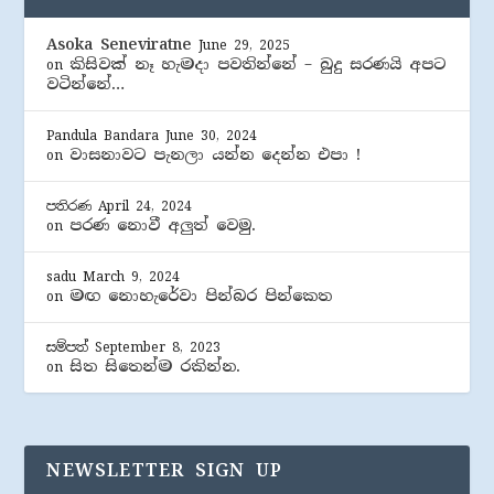
Asoka Seneviratne
June 29, 2025
කිසිවක් නෑ හැමදා පවතින්නේ – බුදු සරණයි අපට
on
වටින්නේ…
Pandula Bandara
June 30, 2024
වාසනාවට පැනලා යන්න දෙන්න එපා !
on
පතිරණ
April 24, 2024
පරණ නොවී අලුත් වෙමු.
on
sadu
March 9, 2024
මඟ නොහැරේවා පින්බර පින්කෙත
on
සම්පත්
September 8, 2023
සිත සිතෙන්ම රකින්න.
on
NEWSLETTER SIGN UP