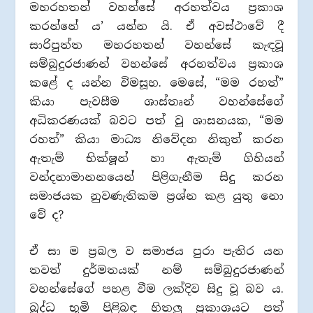
මහරහතන් වහන්සේ අරහත්වය ප්‍රකාශ
කරන්නේ ය’ යන්න යි. ඒ අවස්ථාවේ දී
සාරිපුත්ත මහරහතන් වහන්සේ කැඳවූ
සම්බුදුරජාණන් වහන්සේ අරහත්වය ප්‍රකාශ
කළේ ද යන්න විමසූහ. මෙසේ, “මම රහත්”
කියා පැවසීම ශාස්තෘන් වහන්සේගේ
අධිකරණයක් බවට පත් වූ ශාසනයක, “මම
රහත්” කියා මාධ්‍ය නිවේදන නිකුත් කරන
ඇතැම් භික්ෂූන් හා ඇතැම් ගිහියන්
වන්දනාමානනයෙන් පිළිගැනීම සිදු කරන
සමාජයක නුවණැතිකම ප්‍රශ්න කළ යුතු නො
වේ ද?
ඒ සා ම ප්‍රබල ව සමාජය පුරා පැතිර යන
තවත් දුර්මතයක් නම් සම්බුදුරජාණන්
වහන්සේගේ පහළ වීම ලක්දිව සිදු වූ බව ය.
බුද්ධ භූමි පිළිබඳ හිතලු ප්‍රකාශයට පත්