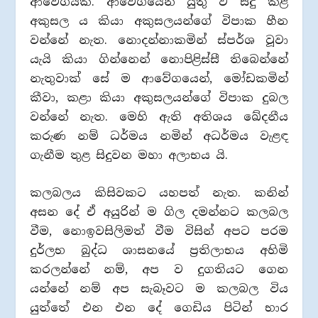
ආවේගයකි. ආවේගයෙන් යුතු ව සිදු කළ
අකුසල ය කියා අකුසලයන්ගේ විපාක හීන
වන්නේ නැත. නොදන්නාකමින් ස්පර්ශ වූවා
යැයි කියා ගින්නෙන් නොපිළිස්සී තිබෙන්නේ
නැතුවාක් සේ ම ආවේගයෙන්, මෝඩකමින්
කීවා, කළා කියා අකුසලයන්ගේ විපාක දුබල
වන්නේ නැත. මෙහි ඇති අතිශය ඛේදනීය
කරුණ නම් ධර්මය නමින් අධර්මය වැළඳ
ගැනීම තුළ සිදුවන මහා අලාභය යි.
කලබලය කිසිවකට යහපත් නැත. කනින්
අසන දේ ඒ අයුරින් ම ගිල දමන්නට කලබල
වීම, නොඉවසිලිමත් වීම විසින් අපට පරම
දුර්ලභ බුද්ධ ශාසනයේ ප්‍රතිලාභය අහිමි
කරලන්නේ නම්, අප ව දුගතියට ගෙන
යන්නේ නම් අප සැබෑවට ම කලබල විය
යුත්තේ එන එන දේ ගෙඩිය පිටින් භාර