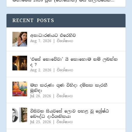
RECENT POSTS
අසාධාරණයට එරෙහිව
Aug 7, 2026
|
විශේෂාංග
‘එසේ නොවේවා’ යි කොහොම නම් ලබන්න
ද ?
Aug 2, 2026
|
විශේෂාංග
මහ කරුණා ගුණ විහිදා දම්සක කැරකී
මුනිඳා
Jul 26, 2026
|
විශේෂාංග
විසිවන සියවසේ ලොව පහළ වූ ශ්‍රේෂ්ඨ
බෞද්ධ දාර්ශනිකයා
Jul 25, 2026
|
විශේෂාංග