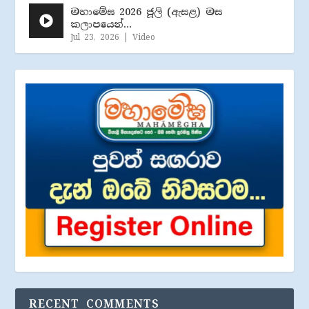
මහාමේඝ 2026 ජූලි (​ඇසළ) මස
කලාපයෙන්…
Jul 23, 2026
|
Video
RECENT COMMENTS