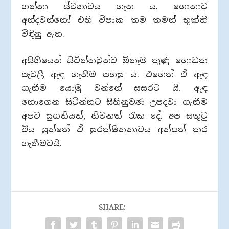
ගන්නා ස්වභාවය ගැන ය. ගොනාට
අන්දවන්නෝ එහි විපාක තම තමන් භුක්ති
විඳිනු ඇත.
අසිහියෙන් සිටින්නවුන්ට ඕනෑම කුණු ගොඩක
පැටලී ඇඳ ගැනීම පහසු ය. එහෙත් ඒ ඇඳ
ගැනීම යොමු වන්නේ සසරට යි. ඇඳ
නොගෙන සිටින්නට සිහිනුවණ උපදවා ගැනීම
අපට සුගතියත්, නිවනත් රැක දේ. අප සතුටු
විය යුත්තේ ඒ සුරක්ෂිතතාවය අත්පත් කර
ගැනීමටයි.
SHARE: