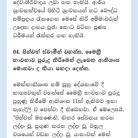
දේවාශීර්වාදය ලබා ගත හැකියි. ආර්ය
ශ්‍රාවකත්වයේ පිහිටි ශ්‍රාවකයන් හට බෞද්ධ
සම්ප්‍රදාය රැකගෙන මෙසේ කිරි අම්මාවරුන්
උදෙසා දානය පූජා කොට වටිනා පුණ්‍ය
ධර්මයන් රැස්කර ගත හැකියි.
04. පින්වත් ස්වාමීන් වහන්ස, මෛත්‍රී
භාවනාව පුරුදු කිරීමෙන් ලැබෙන ආනිශංස
මොනවා ද කියා පහදා දෙන්න.
මෙත්තානිශංස නම් සූත්‍ර දේශනාවේ දී
භාග්‍යවතුන් වහන්සේ මෛත්‍රී භාවනාව පුරුදු
පුහුණු කිරීමේ ආනිශංස 11ක් ඇතිබව ඉතා
පැහැදිලි ව පෙන්වා දී තිබෙනවා. ඒ මෙලෙසයි,
“පින්වත් මහණෙනි, නිතර සේවනය කරන
ලද්දා වූ, ප්‍රගුණ කරන ලද්දා වූ, බහුල
වශයෙන් වඩන ලද්දා වූ, යානාවක් මෙන්