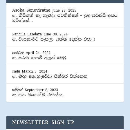
Asoka Seneviratne
June 29, 2025
කිසිවක් නෑ හැමදා පවතින්නේ – බුදු සරණයි අපට
on
වටින්නේ…
Pandula Bandara
June 30, 2024
වාසනාවට පැනලා යන්න දෙන්න එපා !
on
පතිරණ
April 24, 2024
පරණ නොවී අලුත් වෙමු.
on
sadu
March 9, 2024
මඟ නොහැරේවා පින්බර පින්කෙත
on
සම්පත්
September 8, 2023
සිත සිතෙන්ම රකින්න.
on
NEWSLETTER SIGN UP