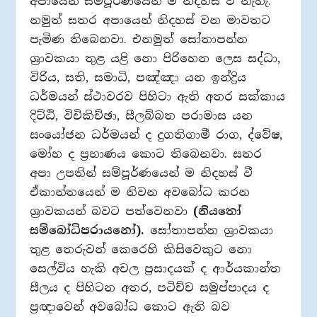
අපායෙන් සම්පූර්ණයෙන් ම නිදහස් වී නැහැ.
නමුත් සතර අපායෙන් නිදහස් වන මාවතට
පැමිණ තිබෙනවා. එනමුත් සෝතාපන්න
ශ්‍රාවකයා තුළ යළි නො පිරිහෙන ලෙස සද්ධා,
විරිය, සති, සමාධි, පඤ්ඤා යන ඉන්ද්‍රිය
ධර්මයන් ස්ථාවරව පිහිටා ඇති අතර සක්කාය
දිට්ඨි, විචිකිච්ඡා, සීලබ්බත පරාමාස යන
සංයෝජන ධර්මයන් ද දුගතිගාමී රාග, ද්වේෂ,
මෝහ ද ප්‍රහාණය කොට තිබෙනවා. සතර
අපා උපතින් සම්පූර්ණයෙන් ම නිදහස් වී
ඒකාන්තයෙන් ම නිවන අවබෝධ කරන
ශ්‍රාවකයන් බවට පත්වෙනවා
(නියතෝ
සම්බෝධිපරායනෝ).
සෝතාපන්න ශ්‍රාවකයා
තුළ තෙරුවන් කෙරෙහි කිසිවෙකුට නො
සෙල්විය හැකි අචල ප්‍රසාදයක් ද ආර්යකාන්ත
සීලය ද පිහිටන අතර, පටිච්ච සමුප්පාදය ද
ප්‍රඥාවෙන් අවබෝධ කොට ඇති බව