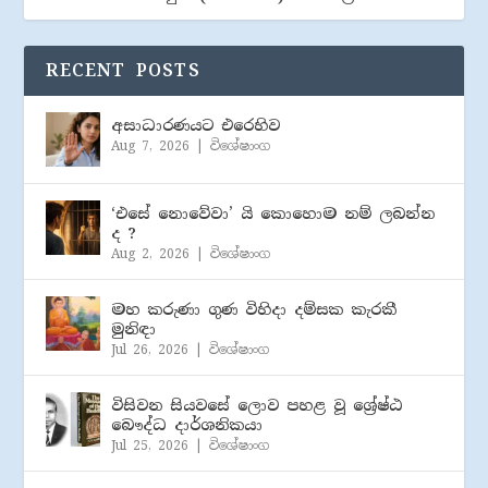
RECENT POSTS
අසාධාරණයට එරෙහිව
Aug 7, 2026
|
විශේෂාංග
‘එසේ නොවේවා’ යි කොහොම නම් ලබන්න
ද ?
Aug 2, 2026
|
විශේෂාංග
මහ කරුණා ගුණ විහිදා දම්සක කැරකී
මුනිඳා
Jul 26, 2026
|
විශේෂාංග
විසිවන සියවසේ ලොව පහළ වූ ශ්‍රේෂ්ඨ
බෞද්ධ දාර්ශනිකයා
Jul 25, 2026
|
විශේෂාංග