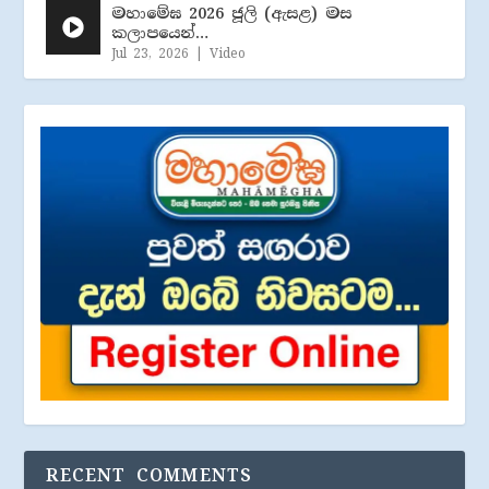
මහාමේඝ 2026 ජූලි (​ඇසළ) මස
කලාපයෙන්…
Jul 23, 2026
|
Video
RECENT COMMENTS