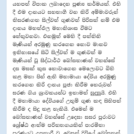
යහපත් විපාක ලබාදෙන පුණ්‍ය කර්මයක්. එහි
දී එම දානයට සහභාගී වන කිරි අම්මාවරුන්
තිසරණගත සිල්වත් ගුණවත් පිරිසක් නම් එම
දානය මහත්ඵල මහානිශංස වීමට
හේතුවනවා. එනමුත් මෙහි දී පත්තිනි
මෑණියන් අරමුණු කරගෙන නොව මානව
ඉතිහාසයේ සිටි සිල්වත් ම ගුණවත් ම
මෑණියන් වූ සිද්ධාර්ථ බෝසතාණන් වහන්සේ
දස මසක් කුස හොවාගෙන මෙලොවට බිහි
කළ මහා පින් ඇති මහාමායා දේවිය අරමුණු
කරගෙන කිරි දානය පූජා කිරීම තෙරුවන්
සරණ ගිය ශ්‍රාවකයන්ට ඉතාමත් සුදුසුයි. එහි
දී මහාමායා දේවියගේ උතුම් ගුණ කඳ සිහිපත්
කිරීම ද සිදු කළ හැකියි. එමෙන් ම
බෝසතාණන් වහන්සේ උදෙසා සසර පුරාවට
ශ්‍රේෂ්ඨ ආත්ම පරිත්‍යාගයකින් පාරමිතා
පූරණයට උපකාරී වූ, අවසන් දිවියේ බෝසතුන්