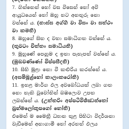
7. ගින්නෙන් හෝ වස විසෙන් හෝ අවි
ආයුධයෙන් හෝ ඔහු හට අනතුරු නො
වන්නේ ය.
(නාස්ස අග්ගි වා විසං වා සත්ථං
වා කමති)
8. ඔහුගේ සිත ද වහා සමාධිගත වන්නේ ය.
(තුවටං චිත්තං සමාධියති)
9. මුහුණේ පෙනුම ද ඉතා පැහැපත් වන්නේ ය.
(මුඛවණ්ණෝ විප්පසීදති)
10. සිහි මුළා නො වී කළුරිය කරන්නේ ය.
(අසම්මූළ්හෝ කාලංකරෝති)
11. ඉහළ මාර්ග ඵල අවබෝධයක් ලබා ගත
නො හැකි වූවෝතින් බඹලොව උපත
ලබන්නේ ය.
(උත්තරිං අප්පටිවිජ්ඣන්තෝ
බ්‍රහ්මලෝකූපගෝ හෝති)
එමෙන් ම මෛත්‍රී ධ්‍යාන තුළ පිහිටා විදර්ශනා
වැඩීමෙන් අනාගාමී හෝ අරහත් ඵලය