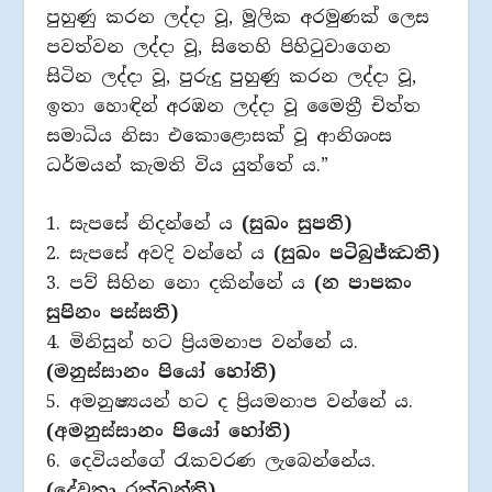
පුහුණු කරන ලද්දා වූ, මූලික අරමුණක් ලෙස
පවත්වන ලද්දා වූ, සිතෙහි පිහිටුවාගෙන
සිටින ලද්දා වූ, පුරුදු පුහුණු කරන ලද්දා වූ,
ඉතා හොඳින් අරඹන ලද්දා වූ මෛත්‍රී චිත්ත
සමාධිය නිසා එකොළොසක් වූ ආනිශංස
ධර්මයන් කැමති විය යුත්තේ ය.”
1. සැපසේ නිදන්නේ ය
(සුඛං සුපති)
2. සැපසේ අවදි වන්නේ ය
(සුඛං පටිබුජ්ඣති)
3. පව් සිහින නො දකින්නේ ය
(න පාපකං
සුපිනං පස්සති)
4. මිනිසුන් හට ප්‍රියමනාප වන්නේ ය.
(මනුස්සානං පියෝ හෝති)
5. අමනුෂ්‍යයන් හට ද ප්‍රියමනාප වන්නේ ය.
(අමනුස්සානං පියෝ හෝති)
6. දෙවියන්ගේ රැකවරණ ලැබෙන්නේය.
(දේවතා රක්ඛන්ති)