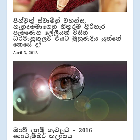
පින්වත් ස්වාමීන් වහන්ස,
නැන්දම්මාගෙන් නිතරම හිරිහැර
පැමිණෙන ලේලියක් විසින්
ධර්මානුකූලව එයට මුහුණදිය යුත්තේ
කෙසේ ද?
April 3, 2018
ඔබේ දහම් ගැටලුව – 2016
නොවැම්බර් කලාපය