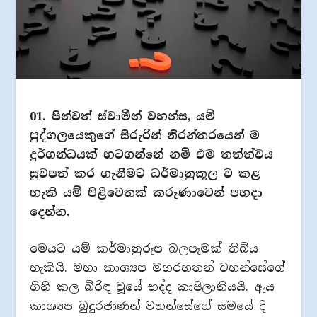
01. පින්වත් ස්වාමීන් වහන්ස, යම්
පුද්ගලයෙකුගේ සිරුරින් නිරන්තරයෙන් ම
දුර්ගන්ධයක් හටගන්නේ නම් එම තත්ත්වය
සුවපත් කර ගැනීමට ධර්මානුකූල ව කළ
හැකි යම් පිළිවෙතක් කරුණාවෙන් පහදා
දෙන්න.
මෙයට යම් කර්මානුරූප බලපෑමක් තිබිය
හැකියි. මහා කාශ්‍යප මහරහතන් වහන්සේගේ
ගිහි කල බිරිඳ වූයේ භද්ද කාපිලානියයි. ඇය
කාශ්‍යප බුදුරජාණන් වහන්සේගේ සමයේ දී