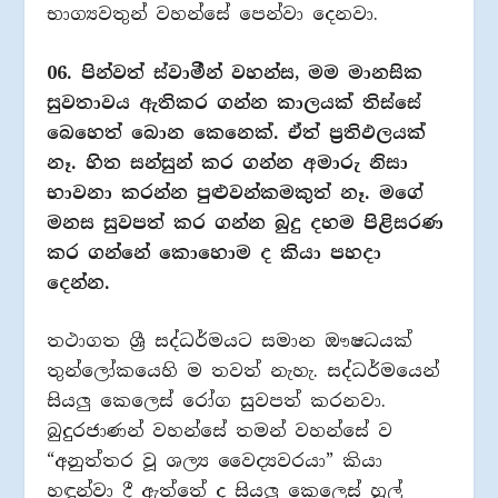
භාග්‍යවතුන් වහන්සේ පෙන්වා දෙනවා.
06. පින්වත් ස්වාමීන් වහන්ස, මම මානසික
සුවතාවය ඇතිකර ගන්න කාලයක් තිස්සේ
බෙහෙත් බොන කෙනෙක්. ඒත් ප්‍රතිඵලයක්
නෑ. හිත සන්සුන් කර ගන්න අමාරු නිසා
භාවනා කරන්න පුළුවන්කමකුත් නෑ. මගේ
මනස සුවපත් කර ගන්න බුදු දහම පිළිසරණ
කර ගන්නේ කොහොම ද කියා පහදා
දෙන්න.
තථාගත ශ්‍රී සද්ධර්මයට සමාන ඖෂධයක්
තුන්ලෝකයෙහි ම තවත් නැහැ. සද්ධර්මයෙන්
සියලු කෙලෙස් රෝග සුවපත් කරනවා.
බුදුරජාණන් වහන්සේ තමන් වහන්සේ ව
“අනුත්තර වූ ශල්‍ය වෛද්‍යවරයා” කියා
හඳුන්වා දී ඇත්තේ ද සියලු කෙලෙස් හුල්