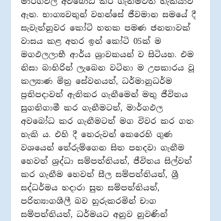
මාර්ගඵල අවබෝධ කර ගැනීමටත් හැකියාව
ඇත. භාග්‍යවතුන් වහන්සේ ජීවමාන සමයේ දී
සැවැත්නුවර කෝටි හතක පමණ ජනතාවක්
වාසය කළ අතර ඉන් කෝටි 05ක් ම
මගඵලලාභී ආර්ය ශ්‍රාවකයන් ව සිටියහ. එම
නිසා බාහිරින් ලැබෙන වටිනා ම උපකාරය වූ
කල්‍යාණ මිත්‍ර සේවනයත්, ධර්මානුධර්ම
ප්‍රතිපදාවත් ඇතිකර ගැනීමෙන් මතු ජීවිතය
සුගතිගාමී කර ගැනීමටත්, මාර්ගඵල
අවබෝධ කර ගැනීමටත් මග විවර කර ගත
හැකි ය. එහි දී තෙරුවන් කෙරෙහි ගුණ
වශයෙන් තේරුම්ගෙන සිත පහදවා ගැනීම
හෙවත් ශ්‍රද්ධා සම්පත්තියත්, ජීවිතය සිල්වත්
කර ගැනීම හෙවත් සීල සම්පත්තියත්, ශ්‍රී
සද්ධර්මය හදාරා සුත සම්පත්තියත්,
පරිත්‍යාගශීලී බව හුරුකරමින් චාග
සම්පත්තියත්, ධර්මයට අනුව නුවණින්