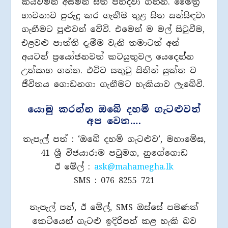
කියවමින් අසමින් සිත පහදවා ගන්න. මෛත්‍රී
භාවනාව පුරුදු කර ගැනීම තුළ සිත සන්සිඳවා
ගැනීමට පුළුවන් වේවි. එමෙන් ම මල් සිටුවීම,
එළවළු පාත්ති දැමීම වැනි තමාටත් අන්
අයටත් ප්‍රයෝජනවත් කටයුතුවල යෙදෙන්න
උත්සාහ ගන්න. එවිට සතුටු සිතින් යුක්ත ව
ජීවිතය ගොඩනගා ගැනීමට හැකියාව ලැබේවි.
යොමු කරන්න ඔබේ දහම් ගැටළුවත්
අප වෙත….
තැපැල් පත් : ‘ඔබේ දහම් ගැටළුව’, මහාමේඝ,
41 ශ්‍රී විජයාරාම පටුමග, නුගේගොඩ
ඊ මේල් :
ask@mahamegha.l
k
SMS : 076 8255 721
තැපැල් පත්, ඊ මේල්, SMS ඔස්සේ පමණක්
කෙටියෙන් ගැටළු ඉදිරිපත් කළ හැකි බව