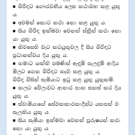
■ බිරිඳට ගෞරවනීය ලෙස කථාබහ කළ යුතු
ය.
■ අවමන් කොට කථා නො කළ යුතු ය.
■ සිය බිරිඳ ඉක්මවා වෙනත් ස්ත්‍රීන් කරා නො
යා යුතු ය.
■ නිවසෙහි වැට කටයුතුවල දී සිය බිරිඳට
ප්‍රධානත්වය දිය යුතු ය.
■ තමාට ශක්ති පමණින් ඇඳුම් පැලඳුම් ආදිය
මිලට ගෙන බිරිඳට තෑගි කළ යුතු ය.
බිරිඳ විසින් සැමියාට ඉටු කළ යුතු යුතුකම්.
■ කලට වේලාවට ආහාර පාන සකස් කර දිය
යුතු ය.
■ ස්වාමියාගේ සේවකකාරකාදීන්ට යහපත් ව
සැලකිය යුතු ය.
■ සිය සැමියා ඉක්මවා වෙනත් පුරුෂයන් කරා
නො යා යුතු ය.