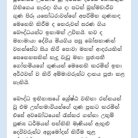
ගිහිගෙය හැරදා ගිය දා පටන් බ්‍රහ්මචාරීව
ගුණ පිරූ යසෝධරාවන්ගේ අපරිමිත ගුණකඳ
මෙනෙහි කිරීම ද තෙරුවන් සරණ ගිය
බෞද්ධයන්ට ඉතාමත් උචිතයි. තව ද
මහාමායා දේවිය මියගිය පසු බෝසතාණන්
වහන්සේට සිය කිරි පොවා මහත් ආදරයකින්
සෙනෙහසකින් හැදූ වැඩූ මහා ප්‍රජාපතී
ගෝතමියගේ ගුණයන් මෙනෙහි කරමින් ඉතා
අර්ථවත් ව කිරි අම්මාවරුන්ට දානය පූජා කළ
හැකියි.
බෞද්ධ ඉතිහාසයේ ශ්‍රේෂ්ඨ වනිතා රත්නයන්
වූ එම උත්තමාවියන්ගේ ගුණ ප්‍රකට කරමින්
එසේ අවබෝධයෙන් රැස්කර ගන්නා උතුම්
පුණ්‍ය ධර්මයන් පත්තිනි මෑණියන් ඇතුළු
දෙවිවරුන්ට අනුමෝදන් කිරීම තුළ