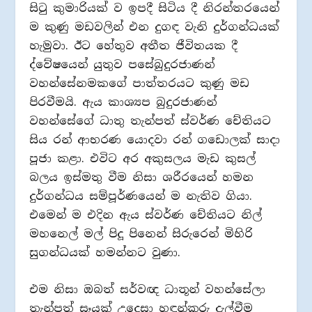
සිටු කුමාරියක් ව ඉපදී සිටිය දී නිරන්තරයෙන්
ම කුණු මඩවලින් එන දුගඳ වැනි දුර්ගන්ධයක්
හැමුවා. ඊට හේතුව අතීත ජීවිතයක දී
ද්වේෂයෙන් යුතුව පසේබුදුරජාණන්
වහන්සේනමකගේ පාත්තරයට කුණු මඩ
පිරවීමයි. ඇය කාශ්‍යප බුදුරජාණන්
වහන්සේගේ ධාතු තැන්පත් ස්වර්ණ චේතියට
සිය රන් ආභරණ යොදවා රන් ගඩොලක් සාදා
පූජා කළා. එවිට අර අකුසලය මැඩ කුසල්
බලය ඉස්මතු වීම නිසා ශරීරයෙන් හමන
දුර්ගන්ධය සම්පූර්ණයෙන් ම නැතිව ගියා.
එමෙන් ම එදින ඇය ස්වර්ණ චේතියට නිල්
මහනෙල් මල් පිදූ පිනෙන් සිරුරෙන් මිහිරි
සුගන්ධයක් හමන්නට වුණා.
එම නිසා ඔබත් සර්වඥ ධාතූන් වහන්සේලා
තැන්පත් සෑයක් උදෙසා හඳුන්කූරු දැල්වීම