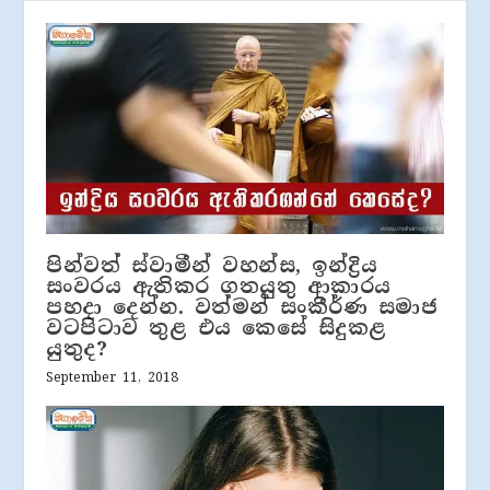
පින්වත් ස්වාමීන් වහන්ස, ඉන්ද්‍රිය
සංවරය ඇතිකර ගතයුතු ආකාරය
පහදා දෙන්න. වත්මන් සංකීර්ණ සමාජ
වටපිටාව තුළ එය කෙසේ සිදුකළ
යුතුද?
September 11, 2018