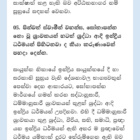
සාක්ෂාත් කළ හැකි බව අට්ඨකනාගර නම්
සූත්‍රයේ සඳහන් වෙනවා.
05. පින්වත් ස්වාමීන් වහන්ස, සෝතාපන්න
නො වූ ශ්‍රාවකයන් හටත් ශ්‍රද්ධා ආදි ඉන්ද්‍රිය
ධර්මයන් පිහිටනවා ද කියා කරුණාවෙන්
පහදා දෙන්න.
සංයුත්ත නිකායේ ඉන්ද්‍රිය සංයුක්තයේ දී හා
සරකානි සූත්‍රය වැනි දේශනාවල භාග්‍යවතුන්
පෙන්වා දෙන ආකාරයට, සෝතාපන්න
මාර්ගයේ ගමන් කරන සද්ධානුසාරී,
ධම්මානුසාරී ශ්‍රාවකයන් තුළත් ශ්‍රද්ධා ආදි
ඉන්ද්‍රිය ධර්මයන් උපදිනවා. එහි දී ධම්මානුසාරී
ශ්‍රාවකයා තුළ ශ්‍රද්ධා, විරිය, සති, සමාධි, ප්‍රඥා
යන ඉන්ද්‍රිය ධර්මයන් ඇති අතර ම ප්‍රඥාවෙන්
ධර්මය යම්තාක් දුරට තේරුම්ගෙන ඇති බව