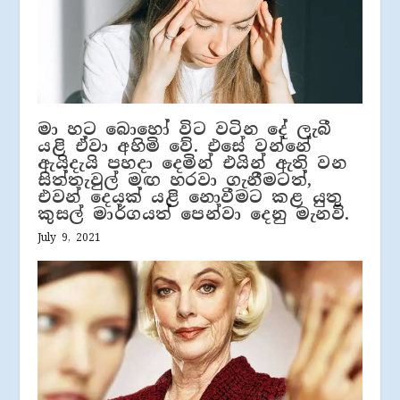
මා හට බොහෝ විට වටින දේ ලැබී
යළි ඒවා අහිමි වේ. එසේ වන්නේ
ඇයිදැයි පහදා දෙමින් එයින් ඇති වන
සිත්තැවුල් මඟ හරවා ගැනීමටත්,
එවන් දෙයක් යළි නොවීමට කළ යුතු
කුසල් මාර්ගයත් පෙන්වා දෙනු මැනවි.
July 9, 2021