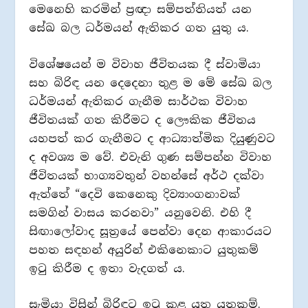
මෙනෙහි කරමින් ප්‍රඥා සම්පත්තියත් යන
සේඛ බල ධර්මයන් ඇතිකර ගත යුතු ය.
විශේෂයෙන් ම විවාහ ජීවිතයක දී ස්වාමියා
සහ බිරිඳ යන දෙදෙනා තුළ ම මේ සේඛ බල
ධර්මයන් ඇතිකර ගැනීම සාර්ථක විවාහ
ජීවිතයක් ගත කිරීමට ද ලෞකික ජීවිතය
යහපත් කර ගැනීමට ද ආධ්‍යාත්මික දියුණුවට
ද අවශ්‍ය ම වේ. එවැනි ගුණ සම්පන්න විවාහ
ජීවිතයක් භාග්‍යවතුන් වහන්සේ අර්ථ දක්වා
ඇත්තේ “දෙවි කෙනෙකු දිව්‍යාංගනාවක්
සමගින් වාසය කරනවා” යනුවෙනි. එහි දී
සිඟාලෝවාද සූත්‍රයේ පෙන්වා දෙන ආකාරයට
පහත සඳහන් අයුරින් එකිනෙකාට යුතුකම්
ඉටු කිරීම ද ඉතා වැදගත් ය.
සැමියා විසින් බිරිඳට ඉටු කළ යුතු යුතුකම්.