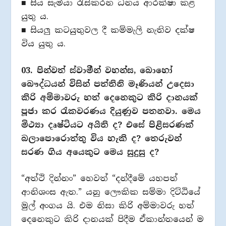
■ සිය සැමියා රැස්කරන ධනය ආරක්ෂා කළ
යුතු ය.
■ සියලු කටයුතුවල දී කම්මැලි නැතිව දක්ෂ
විය යුතු ය.
03. පින්වත් ස්වාමීන් වහන්ස, බොහෝ
බෞද්ධයන් විසින් පත්තිනි මෑණියන් උදෙසා
කිරි අම්මාවරු හත් දෙනෙකුට කිරි දානයක්
පූජා කර රැකවරණය දියුණුව පතනවා. මෙය
මිථ්‍යා දෘෂ්ටියට අයිති ද? එසේ පිළිසරණක්
බලාපොරොත්තු විය හැකි ද? තෙරුවන්
සරණ ගිය අයෙකුට මෙය සුදුසු ද?
“අත්ථි දින්නං” හෙවත් “දන්දීමේ යහපත්
ආනිශංස ඇත.” යනු ලෞකික සම්මා දිට්ඨියේ
මුල් අංගය යි. එම නිසා කිරි අම්මාවරු හත්
දෙනෙකුට කිරි දානයක් පිදීම ඒකාන්තයෙන් ම