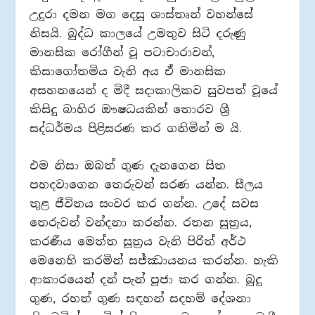
උදුරා දමන මග දෙසූ ශාස්තෘන් වහන්සේ
නිසයි. බුද්ධ කාලයේ උමතුව සිටි දරුණු
මානසික රෝගීන් වූ පටාචාරාවන්,
කිසාගෝතමිය වැනි අය ඒ මානසික
අසහනයෙන් ද මිදී සදාකාලිකව සුවපත් වූයේ
කිසිදු බාහිර ඖෂධයකින් තොරව ශ්‍රී
සද්ධර්මය පිළිසරණ කර ගනිමින් ම යි.
එම නිසා ඔබත් ගුණ දැනගෙන සිත
පහදවාගෙන තෙරුවන් සරණ යන්න. සීලය
තුළ ජීවිතය සංවර කර ගන්න. උදේ සවස
තෙරුවන් වන්දනා කරන්න. රතන සූත්‍රය,
කරණීය මෙත්ත සූත්‍රය වැනි පිරිත් අර්ථ
මෙනෙහි කරමින් සජ්ඣායනය කරන්න. හැකි
ආකාරයෙන් දන් පැන් පූජා කර ගන්න. බුදු
ගුණ, රහත් ගුණ සඳහන් සදහම් දේශනා