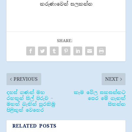
කරුණාවෙන් සලකන්න
SHARE:
PREVIOUS
NEXT
දහස් ගණන් මහ
කෑම වේල සකසන්නට
රහතුන් සිල් පිරුව –
පෙර මේ ගැනත්
මහත් බැතින් සුරකිමු
සිතන්න
පිළිකුත් වෙහෙර
RELATED POSTS