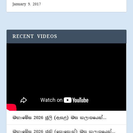
January 9, 2017
RECENT VIDEOS
මහාමේඝ 2026 ජූලි (​ඇසළ) මස කලාපයෙන්…
මහාමේඝ 2026 ජුනි (​පොසොන්) මස කලාපයෙන්…