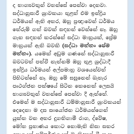
ද භාග්‍යවතුන් වහන්සේ පෙන්වා දෙනවා.
සද්ධානුසාරී ශ්‍රාවකයා තුළත් එම ඉන්ද්‍රිය
ධර්මයන් ඇති අතර, ඔහු ප්‍රඥාවෙන් ධර්මය
තේරුම් ගත් බවක් සඳහන් වෙන්නේ නෑ. ඔහු
ගැන සඳහන් කරන්නේ සද්ධා මාත්‍රයක්, ප්‍රේම
මාත්‍රයක් ඇති බවකි
(සද්ධා මත්තං පේම
මත්තං).
යමෙක් අඩුම ගණනේ සද්ධානුසාරී
බවටවත් පත්වී නැත්නම් ඔහු තුළ ශ්‍රද්ධාදී
ඉන්ද්‍රිය ධර්මයන් අල්පමාත්‍ර වශයෙන්වත්
පිහිටන්නේ නෑ. ඔහු මේ සසුනෙන් බැහැර
පෘථග්ජන පක්ෂයේ සිටින කෙනෙක් ලෙසයි
භාග්‍යවතුන් වහන්සේ පෙන්වා දී ඇත්තේ.
එමෙන් ම සද්ධානුසාරී ධම්මානුසාරී ශ්‍රාවකයන්
දෙදෙනා ම දස සංයෝජන ධර්මයන්ගෙන්
යුක්ත වන අතර දුගතිගාමී රාග, ද්වේෂ,
මෝහ ප්‍රහාණය කොට නොමැති නිසා සතර