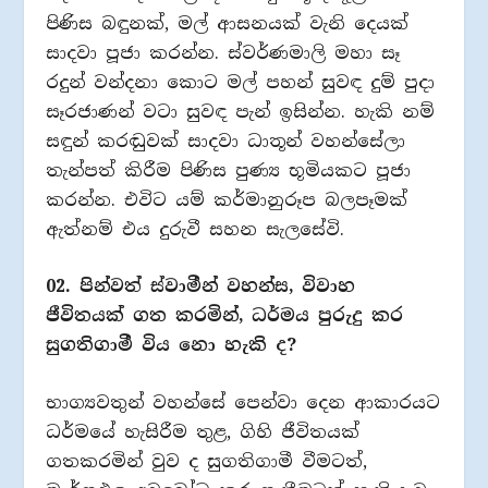
පිණිස බඳුනක්, මල් ආසනයක් වැනි දෙයක්
සාදවා පූජා කරන්න. ස්වර්ණමාලි මහා සෑ
රදුන් වන්දනා කොට මල් පහන් සුවඳ දුම් පුදා
සෑරජාණන් වටා සුවඳ පැන් ඉසින්න. හැකි නම්
සඳුන් කරඬුවක් සාදවා ධාතූන් වහන්සේලා
තැන්පත් කිරීම පිණිස පුණ්‍ය භූමියකට පූජා
කරන්න. එවිට යම් කර්මානුරූප බලපෑමක්
ඇත්නම් එය දුරුවී සහන සැලසේවි.
02. පින්වත් ස්වාමීන් වහන්ස, විවාහ
ජීවිතයක් ගත කරමින්, ධර්මය පුරුදු කර
සුගතිගාමී විය නො හැකි ද?
භාග්‍යවතුන් වහන්සේ පෙන්වා දෙන ආකාරයට
ධර්මයේ හැසිරීම තුළ, ගිහි ජීවිතයක්
ගතකරමින් වුව ද සුගතිගාමී වීමටත්,