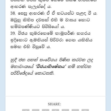
ආභරණ පැලැන්දේ ය.
38. සෙසු ආභරණ ඒ ඒ භටයන්ට පැළඳ වී ය.
ඔවුහු කිහිප දවසක් එහි ම වාසය කොට
තම්බපණ්ණියට පිවිසියෝ ය.
39. විජය කුමරතෙමේ තාම‍්‍රපර්ණ නගරය
ඉදිකොට ඇමතියන් පිරිවරා ගෙන යකිනිය
සමඟ එහි විසුවේ ය.
හුදී ජන පහන් සංවේගය පිණිස කරවන ලද
මහාවංශයේ
‘විජයාභිෂේකය’
නම් හත්වන
පරිච්ඡේදයේ කොටසකි.
SHARE: