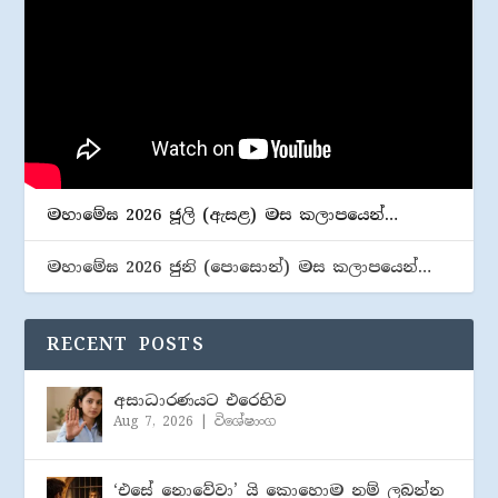
මහාමේඝ 2026 ජූලි (​ඇසළ) මස කලාපයෙන්…
මහාමේඝ 2026 ජුනි (​පොසොන්) මස කලාපයෙන්…
RECENT POSTS
අසාධාරණයට එරෙහිව
Aug 7, 2026
|
විශේෂාංග
‘එසේ නොවේවා’ යි කොහොම නම් ලබන්න