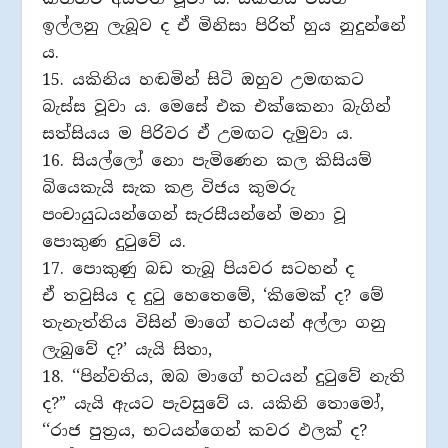
ඉල්ලනු ලැබූව ද ඒ මිනිසා පිරිත් හුය නුදුන්නේ
ය.
15. යකිනිය හඬමින් සිටි ඔහුව උමඟකට
බැස්ස වූවා ය. මෙසේ එක එක්කෙනා බැගින්
සත්සියය ම පිරිවර ඒ උමඟට දැමුවා ය.
16. සියල්ලෝ නො පැමිණෙන කල කිසියම්
බියෙකැයි සැක කළ විජය කුමරු
පංචායුධයන්ගෙන් සැරසීයන්නේ මනා වූ
පොකුණ දුටුවේ ය.
17. පොකුණු බඩ තැබූ පියවර සටහන් ද
ඒ තවුසිය ද දුටු හෙතෙමේ, ‘කිමෙක් ද? මේ
තැනැත්තිය විසින් මාගේ භටයන් අල්ලා ගනු
ලැබුවේ ද?’ යැයි සිතා,
18. ‘‘පින්වතිය, ඔබ මාගේ භටයන් දුටුවේ නැති
ද?” යැයි ඇයට පැවසුවේ ය. යකිනි තොමෝ,
‘‘රාජ පුත‍්‍රය, භටයන්ගෙන් කවර ඵලක් ද?