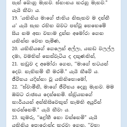
පැන් බොනු මැනව. ස්නානය කරනු මැනව.”
යැයි කීවා ය.
19. ‘යකිනිය මාගේ ජාතිය නිසැකව ම දන්නී
ය’ යැයි සැක රහිත බවට පත්වූ හෙතෙමේ
සිය නම අසා වහාම දුන්න අමෝරා ගෙන
යකින්න වෙත පැමිණ,
20. යකිනියගේ ගෙලෙන් අල්ලා, යකඩ වලල්ල
දමා, වමතින් කෙස්වැටිය ද දකුණතින්,
21. කඩුව ද අමෝරා ගෙන, ‘‘මාගේ භටයන්
දෙව. නැතිනම් තී මරමි.” යැයි කීවේ ය.
ජීවිතය යදින්නා වූ යකිනිතොමෝ,
22. ‘‘ස්වාමීනී, මාගේ ජීවිතය දෙනු මැනව. මම
ඔබට රාජ්‍යය දෙන්නෙමි. ස්ත‍්‍රියකගේ
කාර්යයන් අන්කිසිවෙකුත් කැමති අයුරින්
කරන්නෙමි.” යැයි කීවා ය.
23. කුමරු, ‘‘ද්‍රෝහී නො වන්නෙමි” යැයි
යකිනිය පොරොන්දු කරවා ගෙන, ‘‘වහා