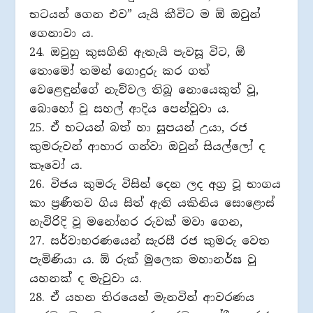
භටයන් ගෙන එව” යැයි කීවිට ම ඕ ඔවුන්
ගෙනාවා ය.
24. ඔවුහු කුසගිනි ඇතැයි පැවසූ විට, ඕ
තොමෝ තමන් ගොදුරු කර ගත්
වෙළෙඳුන්ගේ නැව්වල තිබූ නොයෙකුත් වූ,
බොහෝ වූ සහල් ආදිය පෙන්වූවා ය.
25. ඒ භටයන් බත් හා සූපයන් උයා, රජ
කුමරුවන් ආහාර ගන්වා ඔවුන් සියල්ලෝ ද
කෑවෝ ය.
26. විජය කුමරු විසින් දෙන ලද අග‍්‍ර වූ භාගය
කා ප‍්‍රණීතව ගිය සිත් ඇති යකිනිය සොළොස්
හැවිරිදි වූ මනෝහර රුවක් මවා ගෙන,
27. සර්වාභරණයෙන් සැරසී රජ කුමරු වෙත
පැමිණියා ය. ඕ රුක් මුලෙක මහානර්ඝ වූ
යහනක් ද මැවුවා ය.
28. ඒ යහන තිරයෙන් මැනවින් ආවරණය