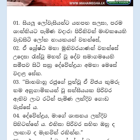
01. සියලූ ලෝවැසියන්ට යහපත සලසා, පරම
ශාන්තියට පැමිණ වදාරා පිරිනිවන් මංචකයෙහි
වැඩසිටි ලෝක නායකයන් වහන්සේ,
02. ඒ ශ්‍රේෂ්ඨ මහා මුනිවරයාණන් වහන්සේ
උදෙසා රැස්වූ මහත් වූ දේව සමාගමයෙහි
සමීපව සිටි සක‍්‍ර දේවේන්ද්‍රයා අමතා මෙසේ
වදාළ සේක.
03. ‘‘සිංහබාහු රජුගේ පුත්වූ ඒ විජය කුමරු
තම අනුගාමිකයන් වූ සත්සියයක පිරිවර
ඇතිව ලාට රටින් පැමිණ ලක්දිව ගොඩ
බැස්සේ ය.
04. දේවේන්ද්‍රය, මාගේ ශාසනය ලක්දිව
පිහිටන්නේ ය. එනිසා පිරිවර සහිත ඔහු ද
ලංකාව ද මැනවින් රකින්න.”