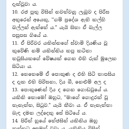
දැක්වූවා ය.
10. රජ පුතු විසින් නවත්වනු ලැබූව ද පිරිස
අතුරෙන් අයෙකු, ‘‘ගම් ප‍්‍රදේශ ඇති කල්හි
බල්ලන් ඇත්තේ ය.” යැයි සිතා ඒ බැල්ල
පසුපස ගියේ ය.
11. ඒ පිරිවර යකින්නගේ ස්වාමි දියණිය වූ
කුවේණි නම් යකින්නිය කපු කටිනා
තවුසියකගේ වේෂයක් ගෙන එහි රුක් මුලෙක
සිටියා ය.
12. හෙතෙමේ ඒ පොකුණ ද එහි සිටි තාපසිය
ද දැක එහි පිවිසනා, දිය බී, නෙළුම් අල ද
13. පොකුණෙන් දිය ද ගෙන ගොඩවූයේ ය.
යකිනි තොමෝ ඔහුට, ‘‘මාගේ ගොදුරක් වූ
තැනැත්ත, සිටුව.” යැයි කීවා ය. ඒ තැනැත්තා
බැඳ දමන ලද්දෙකු සේ සිටියේ ය.
14. පිරිත් හූයේ තේජසින් යකිනිය ඔහු
කන්නට අසමත් වූවා ය. යකිනිය විසින්