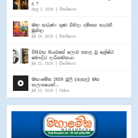
ද ?
Aug 2, 2026
|
විශේෂාංග
මහ කරුණා ගුණ විහිදා දම්සක කැරකී
මුනිඳා
Jul 26, 2026
|
විශේෂාංග
විසිවන සියවසේ ලොව පහළ වූ ශ්‍රේෂ්ඨ
බෞද්ධ දාර්ශනිකයා
Jul 25, 2026
|
විශේෂාංග
මහාමේඝ 2026 ජූලි (​ඇසළ) මස
කලාපයෙන්…
Jul 23, 2026
|
Video