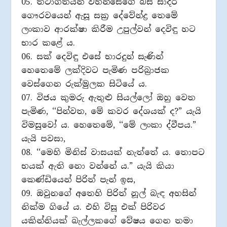
05. තථාගතයන් වහන්සේගේ බස සාදර
ගෞරවයෙන් ඇසූ සක‍්‍ර දේවේන්ද්‍ර තෙමේ
ලංකාව ආරක්ෂා කිරීම උපුල්වන් දෙවිඳු හට
භාර කළේ ය.
06. සක් දෙවිඳු එසේ භාරදුන් සැණින්
හෙතෙමේ ලක්දිවට පැමිණ පරිබ‍්‍රාජක
වෙස්ගෙන රුක්මුලක සිටියේ ය.
07. විජය කුමරු ඇතුළු සියල්ලෝ ඔහු වෙත
පැමිණ, ‘‘පින්වත, මේ කවර දේශයක් ද?” යැයි
විමසුවෝ ය. හෙතෙමේ, ‘‘මේ ලංකා ද්වීපය.”
යැයි පවසා,
08. ‘‘මෙහි මිනිස් වාසයක් නැත්තේ ය. තොපට
භයක් ඇති නො වන්නේ ය.” යැයි කියා
කෙණ්ඩියෙන් පිරිත් පැන් ඉස,
09. ඔවුනගේ අතෙහි පිරිත් නූල් බැඳ අහසින්
නික්ම ගියේ ය. එහි විසූ එක් පිරිවර
යකින්නියක් බැල්ලකගේ වේෂය ගෙන තමා