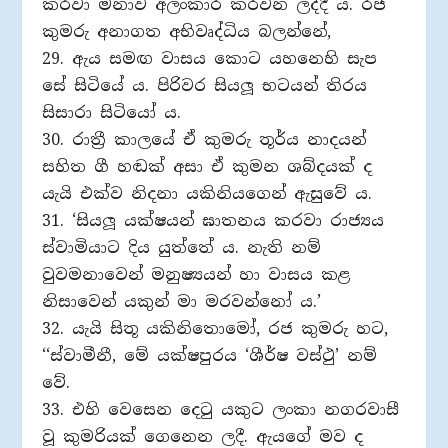
කරවා මනාව අලංකාර කරවන ලද්දී ය. රජ
කුමරු අනාගත අභිවෘද්ධිය බලන්නේ,
29. ඇය සමඟ වාසය කොට යහනෙහි සැප
සේ සිටියේ ය. පිරිවර සියලූ භටයන් තිරය
සිසාරා සිටියෝ ය.
30. රාතී‍්‍ර කාලයේ ඒ කුමරු තූර්ය නාදයන්
සහිත ගී හඬක් අසා ඒ කුමන ශබ්දයක් ද
යැයි එක්ව නිදනා යකිනියගෙන් ඇසුවේ ය.
31. ‘සියලූ යක්ෂයන් ඝාතනය කරවා රාජ්‍යය
ස්වාමියාට දිය යුත්තේ ය. නැති නම්
වුවමනාවෙන් මනුෂ්‍යයන් හා වාසය කළ
නිසාවෙන් යකුන් මා මරවන්නෝ ය.’
32. යැයි සිතූ යකිනිතොමෝ, රජ කුමරු හට,
‘‘ස්වාමීනී, මේ යක්ෂපුරය ‘ශීර්ෂ වස්ථු’ නම්
වේ.
33. එහි වෙසෙන දෙටු යකුට ලංකා නගරවාසී
වූ කුමරියක් ගෙනෙන ලදී. ඇයගේ මව ද