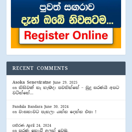
RECENT COMMENTS
Asoka Seneviratne
June 29, 2025
කිසිවක් නෑ හැමදා පවතින්නේ – බුදු සරණයි අපට
on
වටින්නේ…
Pandula Bandara
June 30, 2024
වාසනාවට පැනලා යන්න දෙන්න එපා !
on
පතිරණ
April 24, 2024
පරණ නොවී අලුත් වෙමු.
on