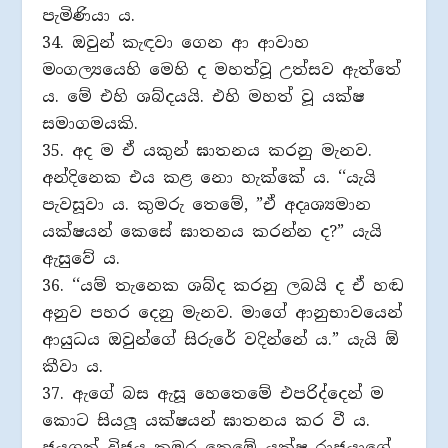
පැමිණියා ය.
34. ඔවුන් කැඳවා ගෙන ආ ආවාහ
මංගල්‍යයෙහි මෙහි ද මහත්වූ උත්සව ඇත්තේ
ය. මේ එහි ශබ්දයයි. එහි මහත් වූ යක්ෂ
සමාගමයකි.
35. අද ම ඒ යකුන් ඝාතනය කරනු මැනව.
අන්දිනෙක එය කළ නො හැක්කේ ය. ‘‘යැයි
පැවසූවා ය. කුමරු තෙමේ, ”ඒ අදෘශ්‍යමාන
යක්ෂයන් කෙසේ ඝාතනය කරන්න ද?” යැයි
ඇසුවේ ය.
36. ‘‘යම් තැනෙක ශබ්ද කරනු ලබයි ද ඒ හඬ
අනුව පහර දෙනු මැනව. මාගේ ආනුභාවයෙන්
ආයුධය ඔවුන්ගේ සිරුරේ වදින්නේ ය.” යැයි ඕ
කීවා ය.
37. ඇගේ බස ඇසූ හෙතෙමේ එපරිද්දෙන් ම
කොට සියලූ යක්ෂයන් ඝාතනය කර වී ය.
ජයගත් විජය කුමර තෙමේ යක්ෂ රාජයාගේ