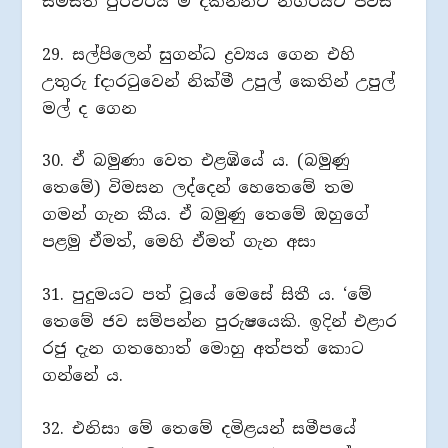
සමස්ත පුරවරය ම දකින්නට නගරයට පිවිස
29. සල්පිලෙන් සුගන්ධ ද්‍රව්‍යය ගෙන එහි
උතුරු fදාරටුවෙන් නික්මී උපුල් කෙතින් උපුල්
මල් ද ගෙන
30. ඒ බමුණා වෙත එළඹියේ ය. (බමුණු
තෙමේ) විමසන ලද්දෙන් හෙතෙමේ තම
ගමන් ගැන කීය. ඒ බමුණු තෙමේ ඔහුගේ
පළමු ඒමත්, මෙහි ඒමත් ගැන අසා
31. පුදුමයට පත් වූයේ මෙසේ සිතී ය. ‘මේ
තෙමේ ජව සම්පන්න පුරුෂයෙකි. ඉදින් එළාර
රජු දැන ගතහොත් මොහු අත්පත් කොට
ගන්නේ ය.
32. එනිසා මේ තෙමේ දමිළයන් සමීපයේ