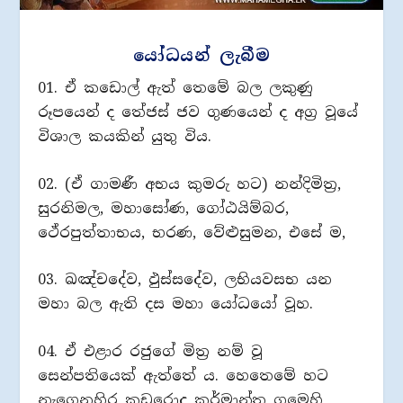
යෝධයන් ලැබීම
01. ඒ කඩොල් ඇත් තෙමේ බල ලකුණු
රූපයෙන් ද තේජස් ජව ගුණයෙන් ද අග්‍ර වූයේ
විශාල කයකින් යුතු විය.
02. (ඒ ගාමණී අභය කුමරු හට) නන්දිමිත්‍ර,
සුරනිමල, මහාසෝණ, ගෝඨයිම්බර,
ථේරපුත්තාභය, භරණ, වේළුසුමන, එසේ ම,
03. ඛඤ්චදේව, ඵුස්සදේව, ලභියවසභ යන
මහා බල ඇති දස මහා යෝධයෝ වූහ.
04. ඒ එළාර රජුගේ මිත්‍ර නම් වූ
සෙන්පතියෙක් ඇත්තේ ය. හෙතෙමේ හට
නැගෙනහිර කඩරොද කර්මාන්ත ගමෙහි