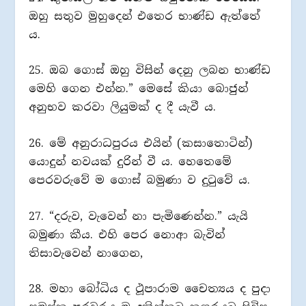
ඔහු සතුව මුහුදෙන් එතෙර භාණ්ඩ ඇත්තේ
ය.
25. ඔබ ගොස් ඔහු විසින් දෙනු ලබන භාණ්ඩ
මෙහි ගෙන එන්න.” මෙසේ කියා බොජුන්
අනුභව කරවා ලියුමක් ද දී යැවී ය.
26. මේ අනුරාධපුරය එයින් (කසාතොටින්)
යොදුන් නවයක් දුරින් වී ය. හෙතෙමේ
පෙරවරුවේ ම ගොස් බමුණා ව දුටුවේ ය.
27. “දරුව, වැවෙන් නා පැමිණෙන්න.” යැයි
බමුණා කීය. එහි පෙර නොආ බැවින්
තිසාවැවෙන් නාගෙන,
28. මහා බෝධිය ද ථූපාරාම චෛත්‍යය ද පුදා