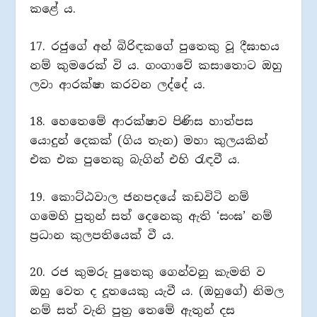
කළේ ය.
17. රජුගේ අන් බිරිඳකගේ පුතෙකු වූ දීඝාභය
නම් කුමරෙක් වි ය. ගංගාවේ කසාතොට ඔහු
ලවා ආරක්ෂා කරවන ලද්දේ ය.
18. හෙතෙමේ ආරක්ෂාව පිණිස හාත්පස
යොදුන් දෙකක් (ගිය තැන) මහා කුලයකින්
එක එක පුතෙකු බැගින් එහි රැඳවී ය.
19. කොට්ඨවාල ජනපදයේ කඩවිටි නම්
ගමෙහි පුතුන් සත් දෙනෙකු ඇති ‘සංඝ’ නම්
ප්‍රධාන කුලපතියෙක් වී ය.
20. රජ කුමරු පුතෙකු ගෙන්වනු කැමති ව
ඔහු වෙත ද දූතයෙකු යැවී ය. (ඔහුගේ) නිමල
නම් සත් වැනි පුත්‍ර තෙමේ ඇතුන් දස