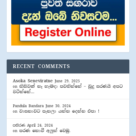
RECENT COMMENTS
Asoka Seneviratne
June 29, 2025
කිසිවක් නෑ හැමදා පවතින්නේ – බුදු සරණයි අපට
on
වටින්නේ…
Pandula Bandara
June 30, 2024
වාසනාවට පැනලා යන්න දෙන්න එපා !
on
පතිරණ
April 24, 2024
පරණ නොවී අලුත් වෙමු.
on