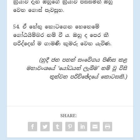
ක්‍රියාව දැන ඔහුගේ ක්‍රියාව පසසමින් ඔහු
වෙත ගොස් පැවසූහ.
54. ඒ හේතු කොටගෙන හෙතෙමේ
ගෝඨයිම්බර නම් වී ය. ඔහු ද පෙර කී
පරිද්දෙන් ම ගාමණී කුමරු වෙත යැවිණ.
(හුදී ජන පහන් සංවේගය පිණිස කළ
මහාවංශයේ ‘යෝධයන් ලැබීම’ නම් වූ විසි
තුන්වන පරිච්ඡේදයේ කොටසකි.)
SHARE: