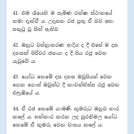
41. එම රැයෙහි ම පැමිණ රක්ෂා ස්ථානයේ
තමා දැක්වී ය. උදෑසන රජ පුතු ඒ බව අසා
සතුටු වූ සිත් ඇතිව
42. ඔහුට වස්ත්‍රාභරණ ආදිය ද දී එසේ ම දස
දහසක් පිරිවර ජනයා ද දී පිය රජු වෙත
යැවුවේ ය.
43. යෝධ තෙමේ දස දහස මවුපියන් වෙත
ගෙන ගොස් ඔවුන්ට දී කාවන්තිස්ස රජු වෙත
එළැඹියේ ය.
44. ඒ රජ තෙමේ ගාමණී කුමරුට ඔහුව භාර
කළේ ය. සත්කාර කරන ලද සුරනිමල යෝධ
තෙමේ ඒ කුමරු වෙත වාසය කළේ ය.