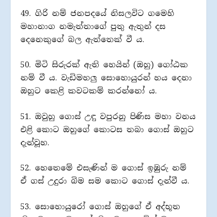
49. ගිරි නම් ජනපදයේ නිසලවිට ගමෙහි
මහානාග නමැත්තාගේ පුතු ඇතුන් දස
දෙනෙකුගේ බල ඇත්තෙක් වී ය.
50. මිටි සිරුරක් ඇති හෙයින් (ඔහු) ගෝඨක
නම් වී ය. වැඩිමහලු සොහොයුරන් හය දෙනා
ඔහුට කෙළි කවටකම් කරන්නෝ ය.
51. ඔවුහු ගොස් උඳු වපුරනු පිණිස මහා වනය
එළි කොට ඔහුගේ කොටස තබා ගොස් ඔහුට
දැන්වූහ.
52. හෙතෙමේ එසැණින් ම ගොස් ඉඹුරු නම්
ඒ ගස් උදුරා බිම සම කොට ගොස් දැන්වී ය.
53. සොහොයුරෝ ගොස් ඔහුගේ ඒ අද්භූත