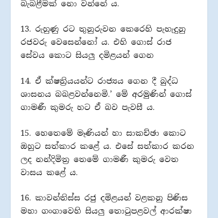
බැබළීමක් නො වන්නේ ය.
13. රුහුණු රට තුනුරුවන කෙරෙහි පැහැදුනු
රජවරු වෙසෙන්නෝ ය. එහි ගොස් රාජ
සේවය කොට සියලු දමිළයන් ගෙන
14. ඒ ක්ෂත්‍රියයන්ට රාජ්‍යය ගෙන දී බුද්ධ
ශාසනය බබළවන්නෙමි.’ මේ අරමුණින් ගොස්
ගාමණී කුමරු හට ඒ බව පැවසී ය.
15. හෙතෙමේ මෑණියන් හා සාකච්ඡා කොට
ඔහුට සත්කාර කළේ ය. එසේ සත්කාර කරන
ලද නන්දිමිත්‍ර තෙමේ ගාමණී කුමරු වෙත
වාසය කළේ ය.
16. කාවන්තිස්ස රජු දමිළයන් වළකනු පිණිස
මහා ගංගාවෙහි සියලු තොටුපළවල් ආරක්ෂා