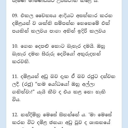
පැමිණ මාමණ්ඩියට උපස්ථාන කළේ ය.
09. එකල චෛත්‍යය ආදියට අසත්කාර කරන
දමිළයන් ව ශක්ති සම්පන්න හෙතෙමේ එක්
පයකින් කලවය පාගා අතින් ඉදිරි කලවය
10. ගෙන දෙපළු කොට බැහැර දමයි. ඔහු
බැහැර දමන සිරුරු දෙවියෝ අතුරුදහන්
කරවති.
11. දමිළයන් අඩු බව දැක ඒ බව රජුට දන්වන
ලදී. (රජු) “තම යෝධයෝ ඔහු අල්ලා
ගනිත්වා!” යැයි කීව ද එය කළ නො හැකි
විය.
12. නන්දිමිත්‍ර මෙසේ සිතන්නේ ය. ‘මා මෙසේ
කරන විට දමිළ ජනයා අඩු වූව ද ශාසනයේ