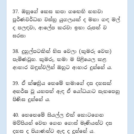
37. ඔහුගේ කෙස කපා ගඟෙහි නහවා
පූර්ණවර්ධන වස්ත්‍ර යුගලයක් ද මනා ගඳ මල්
ද පලඳවා, ආලේප කරවා ඉතා රූපත් ව
සරසා
38. දුහුල්පටකින් හිස වෙලා (කුමරු වෙත)
පැමිණවූහ. කුමරු, තමා ම පිළියෙල කළ
ආහාර බඳුන්වලින් ඔහුට ආහාර දුන්නේ ය.
39. ඒ ක්ෂත්‍රිය තෙමේ තමාගේ දස දහසක්
අනර්ඝ වූ යහපත් ඇඳ ඒ යෝධයාට සැතපෙනු
පිණිස දුන්නේ ය.
40. හෙතෙමේ සියල්ල එක් කොටගෙන
මව්පියන් වෙත ගෙන ගොස් මෑණියන්ට දස
දහස ද පියාණන්ට ඇඳ ද දුන්නේ ය.