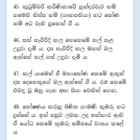
45. කුටුම්බරි කර්ණිකාවේ හුන්දරවැව නම්
ගමෙහි තිස්ස නම් (ගෘහපතියා) හට සෝණ
නම් අට වැනි පුතෙක් වී ය.
46. සත් හැවිරිදි කල හෙතෙමේ තල් පැළ
උදුරා දැමී ය. දස හැවිරිදි කල මහත් බල
ඇත්තේ තල් ගස් උදුරා දැමී ය.
47. කල් යාමෙන් ඒ මහාසෝණ තෙමේ ඇතුන්
දස දෙනෙකුගේ බල ඇත්තේ වී ය. රජ තෙමේ
එබඳු වූ ඔහු ගැන අසා පියා වෙතින් ගෙන,
48. පෝෂණය කරනු පිණිස ගාමණී කුමරු හට
දුන්නේ ය. ඉන් පසුව ලබන ලද සත්කාර ඇති
ඒ යෝධ තෙමේ කුමරු සමීපයේ වාසය කළේ
ය.