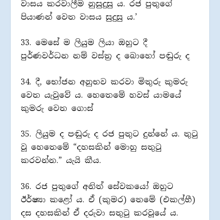
වාසය කරවාලීම නුසුදුසු ය. රජ පුතුගේ
පියාණන් වෙත වාසය සුදුසු ය.’
33. මෙසේ ම ලියුම ලියා ඔහුට දී
පුර්ණවර්ධන නම් වස්ත්‍ර ද බොහෝ පඬුරු ද
34. දී, භෝජන අනුභව කරවා මිතුරු කුමරු
වෙත යැවුවේ ය. හෙතෙමේ හවස් යාමයේ
කුමරු වෙත ගොස්
35. ලියුම ද පඬුරු ද රජ පුතුට දුන්නේ ය. තුටු
වූ හෙතෙමේ “දහසකින් මොහු සතුටු
කරවන්න.” යැයි කීය.
36. රජ පුතුගේ අනිත් සේවකයෝ ඔහුට
ඊර්ෂ්‍යා කළෝ ය. ඒ (කුමර) තෙමේ (එකල්හී)
දස දහසකින් ඒ දරුවා සතුටු කරවූයේ ය.