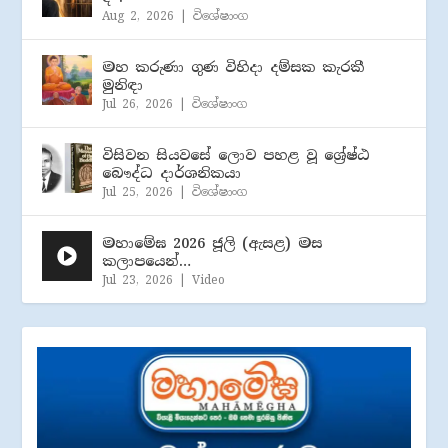
Aug 2, 2026
|
විශේෂාංග
මහ කරුණා ගුණ විහිදා දම්සක කැරකී
මුනිඳා
Jul 26, 2026
|
විශේෂාංග
විසිවන සියවසේ ලොව පහළ වූ ශ්‍රේෂ්ඨ
බෞද්ධ දාර්ශනිකයා
Jul 25, 2026
|
විශේෂාංග
මහාමේඝ 2026 ජූලි (​ඇසළ) මස
කලාපයෙන්…
Jul 23, 2026
|
Video