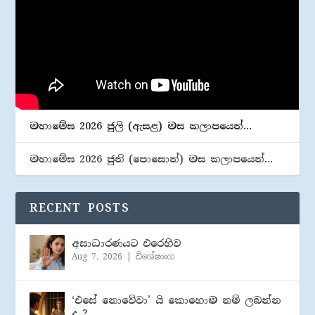
මහාමේඝ 2026 ජූලි (​ඇසළ) මස කලාපයෙන්…
මහාමේඝ 2026 ජුනි (​පොසොන්) මස කලාපයෙන්…
RECENT POSTS
අසාධාරණයට එරෙහිව
Aug 7, 2026
|
විශේෂාංග
‘එසේ නොවේවා’ යි කොහොම නම් ලබන්න
ද ?