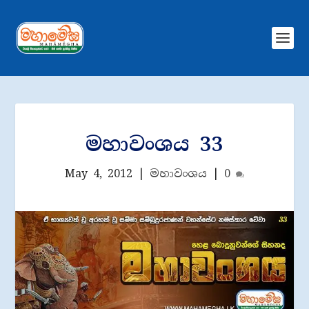
මහාවංශය 33
May 4, 2012
|
මහාවංශය
|
0