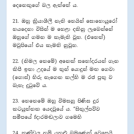
දෙනෙකුගේ බල ඇත්තේ ය.
21. ඔහු ක්‍රියාශීලී නැති හෙයින් සොහොයුරෝ
හයදෙනා විසින් ම හෙළා දකිනු ලැබෙන්නේ
ඔහුගේ ගමන ම කැමැති වූහ. (එහෙත්)
මවුපියෝ එය කැමති නුවූහ.
22. (නිමල තෙමේ) අනෙක් සහෝදරයන් ගැන
කිපී ඉතා උදයේ ම තුන් යොදුන් මඟ ගෙවා
(ගොස්) හිරු නැගෙන කල්හි ම රජ පුතු ව
බැහැ දුටුවේ ය.
23. හෙතෙමේ ඔහු විමසනු පිණිස දුර
කටයුත්තක යෙදවූයේ ය. “සිතුල්පව්ව
සමීපයේ fදාරමඬලාව ගමෙහි
24. කුණ්ඩල නම් යහළු බමුණෙක් වෙසෙයි.