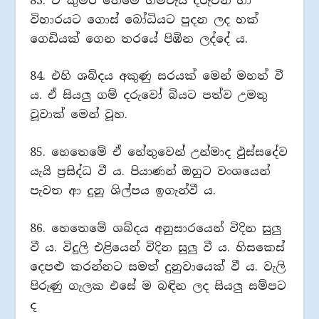
83. ඒ කුමර තෙමේ ගම්වැසි දරුවන් හා
විහාරයට ගොස් බෝධියට පුදන ලද හක්
ගෙඩියක් ගෙන තරයේ පිඹින ලද්දේ ය.
84. එහි ශබ්දය අකුණු සරයක් මෙන් මහත් වී
ය. ඒ සියලු ගම් දරුවෝ බියට පත්ව උමතු
වූවාක් මෙන් වූහ.
85. හෙතෙමේ ඒ හේතුවෙන් උන්මාද ඵුස්සදේව
යැයි ප්‍රසිද්ධ වී ය. පියාණන් ඔහුට වංශයෙන්
පැවත ආ දුනු ශිල්පය ඉගැන්වී ය.
86. හෙතෙමේ ශබ්දය අනුසාරයෙන් විදින සුලු
වී ය. විදුලි එළියෙන් විදින සුලු වී ය. හිසකෙස්
දෙපළු කරන්නට සමත් දුනුවායෙක් වී ය. වැලි
පිරුණු ගැලක එසේ ම බඳින ලද සියලු සම්පට
ද