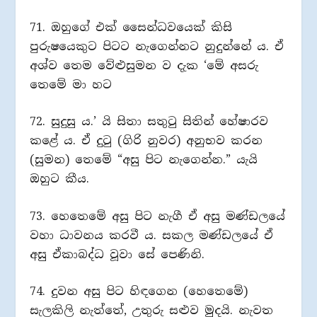
71. ඔහුගේ එක් සෛන්ධවයෙක් කිසි
පුරුෂයෙකුට පිටට නැගෙන්නට නුදුන්නේ ය. ඒ
අශ්ව තෙම වේළුසුමන ව දැක ‘මේ අසරු
තෙමේ මා හට
72. සුදුසු ය.’ යි සිතා සතුටු සිතින් හේෂාරව
කළේ ය. ඒ දුටු (ගිරි නුවර) අනුභව කරන
(සුමන) තෙමේ “අසු පිට නැගෙන්න.” යැයි
ඔහුට කීය.
73. හෙතෙමේ අසු පිට නැගී ඒ අසු මණ්ඩලයේ
වහා ධාවනය කරවී ය. සකල මණ්ඩලයේ ඒ
අසු ඒකාබද්ධ වූවා සේ පෙණිනි.
74. දුවන අසු පිට හිඳගෙන (හෙතෙමේ)
සැලකිලි නැත්තේ, උතුරු සළුව මුදයි. නැවත