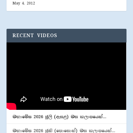
May 4, 2012
RECENT VIDEOS
මහාමේඝ 2026 ජූලි (​ඇසළ) මස කලාපයෙන්…
මහාමේඝ 2026 ජුනි (​පොසොන්) මස කලාපයෙන්…