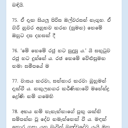
බඳියි.
75. ඒ දැක සියලු පිරිස ඔල්වරසන් නැගූහ. ඒ
ගිරි නුවර අනුභව කරන (සුමන) තෙමේ
ඔහුට දස දහසක් දී
76. ‘මේ තෙමේ රජු හට සුදුසු ය.’ යි සතුටුව
රජු හට දුන්නේ ය. රජ තෙමේ වේළුසුමන
තමා සමීපයේ ම
77. වාසය කරවා, සත්කාර කරවා බුහුමන්
දැක්වී ය. නකුලනගර කර්ණිකාවේ මහේන්ද්‍ර
ද්‍රෝණි නම් ගමෙහි
78. අභය නම් තැනැත්තාගේ පුතු ශක්ති
සම්පන්න වූ දේව නමැත්තෙක් වී ය. මඳක්
කොර ගසා යන බැවින් ඛඤ්චදේව යැයි ඔහු