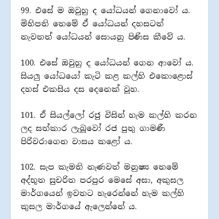
99. එසේ ම ඔවුහු ද යෝධයන් ගෙනාවෝ ය.
මිහිපති තෙමේ ඒ යෝධයන් දහසටත්
නැවතත් යෝධයන් සොයනු පිණිස කීවේ ය.
100. එසේ ඔවුහු ද යෝධයන් ගෙන ආවෝ ය.
සියලු යෝධයෝ කැටි කළ කල්හි එකොළොස්
දහස් එකසිය දස දෙනෙක් වූහ.
101. ඒ සියල්ලෝ රජු විසින් හැම කල්හි කරන
ලද සත්කාර ලැබූවෝ රජ පුතු ගාමණී
පිරිවරාගෙන වාසය කළෝ ය.
102. සැප කැමති නැණවත් මනුෂ්‍ය තෙමේ
අද්භූත සුචරිත පරපුර මෙසේ අසා, අකුසල
මාර්ගයෙන් ඉවතට හැරෙන්නේ හැම කල්හි
කුසල මාර්ගයේ ඇලෙන්නේ ය.