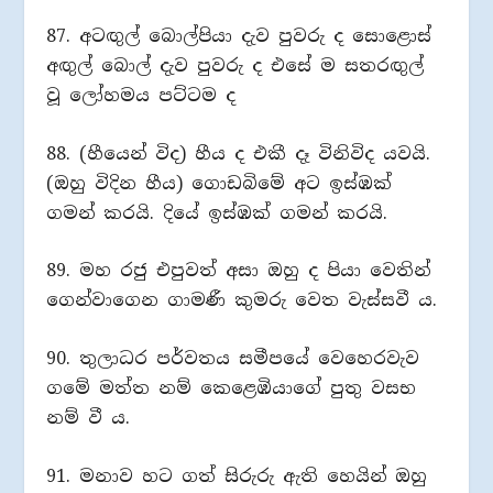
87. අටඟුල් බොල්පියා දැව පුවරු ද සොළොස්
අඟුල් බොල් දැව පුවරු ද එසේ ම සතරඟුල්
වූ ලෝහමය පට්ටම ද
88. (හීයෙන් විද) හීය ද එකී දෑ විනිවිද යවයි.
(ඔහු විදින හීය) ගොඩබිමේ අට ඉස්ඹක්
ගමන් කරයි. දියේ ඉස්ඹක් ගමන් කරයි.
89. මහ රජු එපුවත් අසා ඔහු ද පියා වෙතින්
ගෙන්වාගෙන ගාමණී කුමරු වෙත වැස්සවී ය.
90. තුලාධර පර්වතය සමීපයේ වෙහෙරවැව
ගමේ මත්ත නම් කෙළෙඹියාගේ පුතු වසභ
නම් වී ය.
91. මනාව හට ගත් සිරුරු ඇති හෙයින් ඔහු