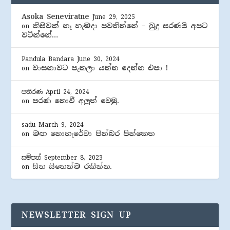
Asoka Seneviratne
June 29, 2025
කිසිවක් නෑ හැමදා පවතින්නේ – බුදු සරණයි අපට
on
වටින්නේ…
Pandula Bandara
June 30, 2024
වාසනාවට පැනලා යන්න දෙන්න එපා !
on
පතිරණ
April 24, 2024
පරණ නොවී අලුත් වෙමු.
on
sadu
March 9, 2024
මඟ නොහැරේවා පින්බර පින්කෙත
on
සම්පත්
September 8, 2023
සිත සිතෙන්ම රකින්න.
on
NEWSLETTER SIGN UP