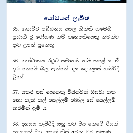
යෝධයන් ලැබීම
55. කොට්ට පබ්බතය අසල කිත්ති ගමෙහි
ප්‍රධානී වූ රෝහණ නම් ගෘහපතියෙකු තමන්ට
දාව උපන් පුතෙකු
56. ගෝඨාභය රජුට සමානව නම් කළේ ය. ඒ
දරු තෙමේ බල ඇත්තේ, දස දොළොස් හැවිරිදි
වූයේ,
57. සතර පස් දෙනෙකු විසින්වත් ඔසවා ගත
නො හැකි ගල් සෙල්ලම් බෝල සේ සෙල්ලම්
කරමින් දැමී ය.
58. දහසය හැවිරිදි ඔහු හට පිය තෙමේ රියන්
දහසයක් දිග, අඟල් තිස් අටක වට ප්‍රමාණ