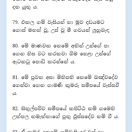
දත යුතු ය.
79. එකල ගම් වැසියන් හා මුව දඩයමට
ගොස් මහත් වූ, උස් වූ මී ගවයන් ලුහුබැඳ
80. මේ මාණවක තෙමේ අතින් උන්ගේ පා
ගෙන හිස වට කරකවා බිම හෙළා උන්ගේ
ඇටකටු පොඩි කරන්නේ ය.
81. මේ පුවත අසා මිහිපති තෙමේ ඛඤ්චදේව
ගෙන්වා ගෙන ගාමණී කුමරු සමීපයේ වැස්සවී
ය.
82. සිතුල්පව්ව සමීපයේ කපිට්ඨ නම් ගමෙහි
උත්පල නමැත්තාගේ පුතු ඵුස්සදේව නම් වී ය.