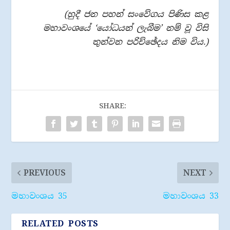
(හුදී ජන පහන් සංවේගය පිණිස කළ
මහාවංශයේ ‘යෝධයන් ලැබීම’ නම් වූ විසි
තුන්වන පරිච්ඡේදය නිම විය.)
SHARE:
PREVIOUS
NEXT
මහාවංශය 35
මහාවංශය 33
RELATED POSTS