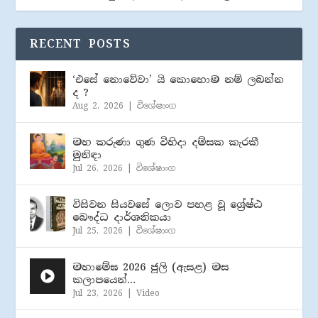
RECENT POSTS
‘එසේ නොවේවා’ යි කොහොම නම් ලබන්න
ද ?
Aug 2, 2026
|
විශේෂාංග
මහ කරුණා ගුණ විහිදා දම්සක කැරකී
මුනිඳා
Jul 26, 2026
|
විශේෂාංග
විසිවන සියවසේ ලොව පහළ වූ ශ්‍රේෂ්ඨ
බෞද්ධ දාර්ශනිකයා
Jul 25, 2026
|
විශේෂාංග
මහාමේඝ 2026 ජූලි (​ඇසළ) මස
කලාපයෙන්…
Jul 23, 2026
|
Video