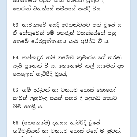
හෙතෙමේ රජුට කියා සම්පත් පුතුට දී
තෙරුන් වහන්සේ සමීපයේ පැවිදි වීය.
63. භාවනාවේ යෙදී අරහත්වයට පත් වූයේ ය.
ඒ හේතුවෙන් මේ තෙරුන් වහන්සේගේ පුත්‍ර
තෙමේ ථේරපුත්තාභය යැයි ප්‍රසිද්ධ වී ය.
64. කප්කඳුර නම් ගමෙහි කුමාරයාගේ භරණ
යැයි පුතෙක් වී ය. හෙතෙමේ කල් යාමෙන් දස
දොළොස් හැවිරිදි වූයේ,
65. ගම් දරුවන් හා වනයට ගොස් බොහෝ
සාවුන් ලුහුබැඳ පයින් පහර දී දෙකඩ කොට
බිම හෙළී ය.
66. (හෙතෙමේ) දහසය හැවිරිදි වූයේ
ගම්වැසියන් හා වනයට ගොස් එසේ ම මුවන්,