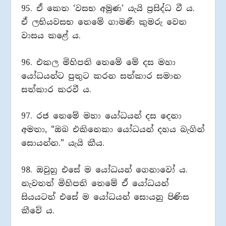
95. ඒ කෙත ‘වසභ අමුණ’ යැයි ප්‍රසිද්ධ වී ය.
ඒ ලභියවසභ තෙමේ ගාමණී කුමරු වෙත
වාසය කළේ ය.
96. එකල මිහිපති තෙමේ මේ දස මහා
යෝධයන්ට පුතුට කරන සත්කාර සමාන
සත්කාර කරවී ය.
97. රජ තෙමේ මහා යෝධයන් දස දෙනා
අමතා, “ඔබ එකිනෙකා යෝධයන් දහය බැගින්
සොයන්න.” යැයි කීය.
98. ඔවුහු එසේ ම යෝධයන් ගෙනාවෝ ය.
නැවතත් මිහිපති තෙමේ ඒ යෝධයන්
සියයටත් එසේ ම යෝධයන් සොයනු පිණිස
කීවේ ය.