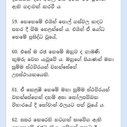
ඇති ගදාවක් කරවී ය.
59. හෙතෙමේ එයින් පොල් ගස්වල කඳට
පහර දී බිම හෙළන්නේ ය. එයින් ඒ යෝධ
තෙමේ ප්‍රසිද්ධ වූයේ,
60. එසේ ම රජ තෙමේ ඔහුව ද ගාමණී
කුමරු වෙත යැවුවේ ය. ඔහුගේ පියාණන් මහා
සුම්ම ස්ථවිරයන් වහන්සේගේ
උපස්ථායකයෙකි.
61. ඒ කෙළඹි තෙමේ මහා සුම්ම ස්ථවිරයන්
වහන්සේගෙන් දහම් අසා කෝලපබ්බත
විහාරයේ දී සෝවාන් ඵලයට පත් වූයේ ය.
62. සසර කෙරෙහි හටගත් සංවේග ඇති