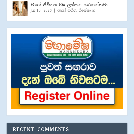
මගේ ජීවිතය මං ලස්සන කරගන්නවා
Jul 15, 2026
|
අහස් ගව්ව
,
විශේෂාංග
RECENT COMMENTS