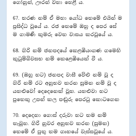
ගෝනුන්, ඌරන් වහා හෙළී ය.
67. භරණ නම් ඒ මහා යෝධ තෙමේ එයින් ම
ප්‍රසිද්ධ වූයේ ය. රජ තෙමේ ඔහු ද පෙර සේ
ම ගාමණී කුමරු වෙත වාසය කරවූයේ ය.
68. ගිරි නම් ජනපදයේ කෙළඹියංගණ ගමෙහි
කුටුම්බිවසභ නම් කෙළෙඹියෙක් වී ය.
69. (ඔහු හට) ජනපද වාසී වේළු නම් වූ ද
ගිරි නම් රට අනුභව කරන සුමන නම් වූ ද
යහළුවෝ දෙදෙනෙක් වූහ. යහළුවා හට
පුතෙකු උපන් කල පඬුරු පෙරටු කොටගෙන
70. දෙදෙනා ගොස් දරුවා හට තම නම්
තැබූහ. ගිරි නුවර අනුභව කරන (සුමන)
තෙමේ ඒ පුතු තම ගෘහයේ වැස්සවූයේ ය.