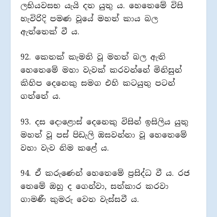
ලභියවසභ යැයි දත යුතු ය. හෙතෙමේ විසි
හැවිරිදි පමණ වූයේ මහත් කාය බල
ඇත්තෙක් වී ය.
92. කෙතක් කැමති වූ මහත් බල ඇති
හෙතෙමේ මහා වැවක් කරවන්නේ මිනිසුන්
කිහිප දෙනෙකු සමග එහි කටයුතු පටන්
ගත්තේ ය.
93. දස දොළොස් දෙනෙකු විසින් ඉසිලිය යුතු
මහත් වූ පස් පිඩැලි ඔසවන්නා වූ හෙතෙමේ
වහා වැව නිම කළේ ය.
94. ඒ කරුණෙන් හෙතෙමේ ප්‍රසිද්ධ වී ය. රජ
තෙමේ ඔහු ද ගෙන්වා, සත්කාර කරවා
ගාමණී කුමරු වෙත වැස්සවී ය.