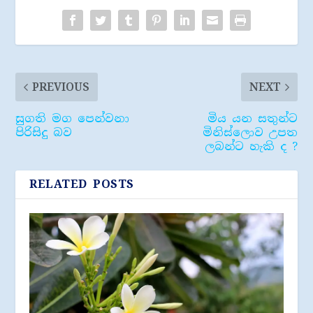
PREVIOUS
NEXT
සුගති මග පෙන්වනා
මිය යන සතුන්ට
පිරිසිදු බ​ව
මිනිස්ලොව උපත
ලබන්ට හැකි ද ?
RELATED POSTS