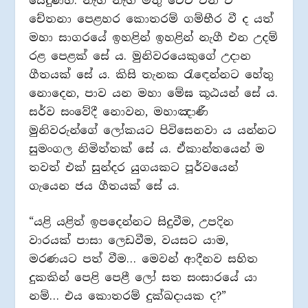
යෙදුණහ. නැගි නැගී මතු වෙවී එන ඒ
චේතනා පෙළහර කොතරම් ගම්භීර වී ද යත්
මහා සාගරයේ ඉහළින් ඉහළින් නැගී එන උදම්
රළ පෙළක් සේ ය. මුනිවරයෙකුගේ උදාන
ගීතයක් සේ ය. කිසි තැනක රැඳෙන්නට හේතු
නොදෙන, පාව යන මහා මේඝ කූඨයන් සේ ය.
සර්ව සංවේදී නොවන, මහාඤාණී
මුනිවරුන්ගේ ලෝකයට පිවිසෙනවා ය යන්නට
සුමංගල නිමිත්තක් සේ ය. ඒකාන්තයෙන් ම
තවත් එක් සුන්දර යුගයකට පූර්වයෙන්
ගැයෙන ජය ගීතයක් සේ ය.
“යළි යළිත් ඉපදෙන්නට සිදුවීම, උපදින
වාරයක් පාසා ලෙඩවීම, වයසට යාම,
මරණයට පත් වීම… මෙවන් ආදීනව සහිත
දුකකින් පෙළි පෙළී ලෝ සත සංසාරයේ යා
නම්… එය කොතරම් දුක්ඛදායක ද?”