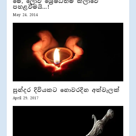
මේ, ලොව ශ්‍රේෂ්ඨතම කලාවේ
පහළවීමයි…!
May 24, 2014
සුන්දර දිවියකට නොවරදින අත්වැලක්
April 29, 2017