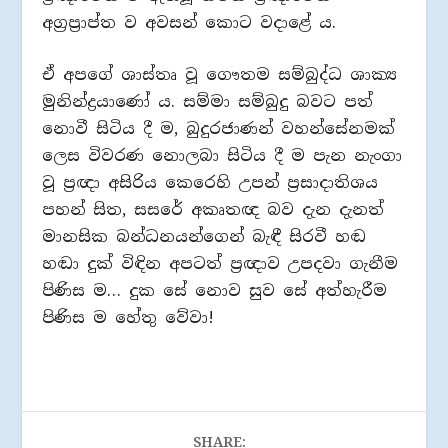
අග්‍රප්‍රාප්ත ව අවසන් කොට වදාළේ ය.
ඒ අපගේ ශාස්තෘ වූ ගෞතම සම්බුද්ධ ශාක්‍ය
මුනින්ද්‍රයාණෝ ය. සම්මා සම්බුදු බවට පත්
නොවී සිටිය දී ම, බුදුරජාණන් වහන්සේනමක්
ලෙස විවරණ නොලබා සිටිය දී ම පැන නැංගා
වූ ප්‍රඥා අසිරිය කෙරෙහි උපන් ප්‍රසාදාතිශය
පහන් සිත, සසරේ අකෘතඥ බව දැන දැනත්
මානසික බන්ධනයන්ගෙන් බැඳී සිරවී හඬ
හඬා දුක් විඳින අපටත් ප්‍රඥාව උපදවා ගැනීම
පිණිස ම… දුක සේ නොව සුව සේ අත්හැරීම
පිණිස ම හේතු වේවා!
SHARE: