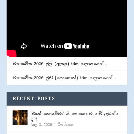
මහාමේඝ 2026 ජූලි (​ඇසළ) මස කලාපයෙන්…
මහාමේඝ 2026 ජුනි (​පොසොන්) මස කලාපයෙන්…
RECENT POSTS
‘එසේ නොවේවා’ යි කොහොම නම් ලබන්න
ද ?
Aug 2, 2026
|
විශේෂාංග