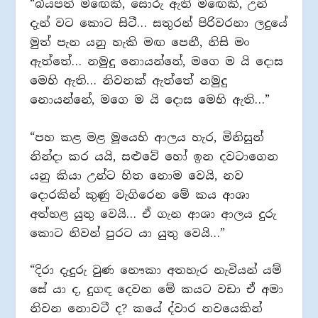
“බියපත් මඟෙකි, සොරු ඇති මඟෙකි, උන්
දැන් වට කොට සිටී… සතුරන් පිරිවරනා ලදුයේ
මුත් පැන යනු හැකි මඟ පෙනී, නිසි මං
ඇත්තේ… නමුදු නොයන්නේ, මගෙ ම යි දොස
මෙහි ඇති… නිවනක් ඇත්තේ නමුදු
නොයන්නේ, මගෙ ම යි දොස මෙහි ඇති…”
“පහ කළ මළ මූයෙහි ආලය හැර, මිනිසුන්
නින්දා කර යයි, සළුවේ හෝ ඉන දවටාගෙන
යනු කියා උන්ට හිත නොම වෙයි, නව
දොරකින් කුණු වැගිරෙන මේ කය ආශා
අත්හළ යුතු වෙයි… ඒ ගැන ආශා ආලය දුරු
කොට නිවන් පුරට යා යුතු වෙයි…”
“දිරා දැදුරු වුණ නෞකා අතහැර නැවියන් යම්
සේ යා ද, දුගඳ දෙවන මේ කයට වඩා ඒ අමා
නිවන නොවටී ද? කයේ ද්වාර නවයෙකින්