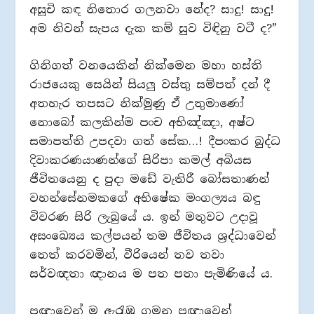
අසූචි කඳ නිතොර ගලනවා නේද? සාදු! සාදු!
අම නිවන් සැපය දැක කම් සුව විඳිනු වටී ද?”
ගිනිගත් වනයෙකින් නික්මෙන මහා හස්ති
රාජයෙකු සෙයින් සියලු‍ වස්තු සම්පත් දන් දී
අතහැර තපසට නික්මුණු ඒ උතුමාණෝ
නොබෝ කලකින්ම පංච අභිඤ්ඤා, අෂ්ට
සමාපත්ති උපදවා ගත් සේක…! දීපංකර බුද්ධ
දිවාකරණයාණන්ගේ සිරිපා කමල් අබියස
ජීවිතයෙනු ද පුදා මඩේ වැතිරී බෝසතාණන්
වහන්සේනමකගේ අභිෂේක මංගල්‍යය බඳු
විවරණ සිරි ලැබුයේ ය. ඉන් මතුවට උදාවූ
අසංඛ්‍යෙය කල්පයන් තම ජීවිතය ශ්‍රද්ධාවෙන්
තෙත් කරවමින්, වීරියෙන් තව තවා
සර්වඥතා ඥානය ම පත පතා පැමිණියේ ය.
ප්‍රඥාවෙන් ම ඇරැඹූ ගමන ප්‍රඥාවෙන්