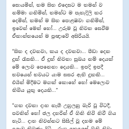
සොයමින්, තම සිත එදෙසට ම තමන් ව
නම්මා ගනිමින්, තමන්ට ම පැහැදිලි කර
දෙමින්, තමන් ම සිත පොළඹවා ගනිමින්,
ඉවෙන් මෙන් හෝ… උරුම වූ නිවන සෙවීම
ඒකාන්තයෙන් ම ප්‍රඥාවේ අසිරියයි.
“සිත ද දවනවා, කය ද දවනවා… පීඩා දෙන
දුක් රැසකි… ඒ දුක් නිවනා සුඛය නම් දෙයක්
මේ ලොව පෙනෙනා දෙයකි… ඉපදි ඉපදී
භවයෙන් භවයට යාම සසර ඇති දුකකි…
එයින් මිදීමට මගක් කොහේ හෝ මෙලොව
තිබිය යුතු දෙයකි…”
“ගත දවනා දාහ නැගී උහුලනු බැරි වූ විටදී,
පවනින් හෝ ජල දහරින් ඒ ගිනි නිවි නිවී ගිය
හැටි… දාහ නිවන්නට සිසිල් වූ දහම මේ
ලොව තිබුණා දිටි… රාග කෙලෙස් ගිනි නිවා