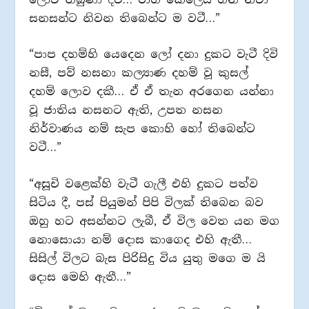
සනසන්ට නිවන තිබෙන්ට ම වටී…”
“පාප දහම්හි යෙදෙන ලෝ දනා දුකට වැටී දිවි
නසී, පව් නසනා කල්‍යාණ දහම් වූ කුසල්
දහම් ලොව දකී… ඒ ඒ තැන අරගෙන යන්නා
වූ ජාතිය නසනට ඇති, උපත නසන
නිර්වාණය නම් සැප කොහි හෝ තිබෙන්ට
වටී…”
“අසූචි වළෙක්හි වැටී ගැලී එහි දුකට පත්ව
සිටිය දී, පස් පියුමන් පිපි විලක් තිබෙන බව
ඔහු හට අසන්නට ලැබී, ඒ විල වෙත යන මග
නොසොයා නම් දොස කාගෙද එහි ඇතී…
සිසිල් විලට බැස පිරිසිදු විය යුතු මගෙ ම යි
දොස මෙහි ඇතී…”