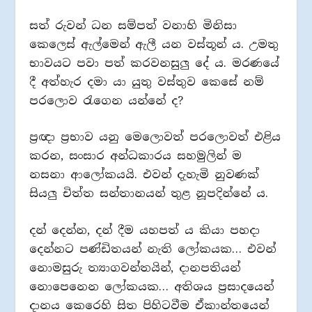
සත් රුවන් ධන සම්පත් වනාහි මිනිසා
කෙලෙස් ඇල්මෙන් ඇලී යන වස්තූන් ය. උමතු
භාවයට පවා පත් කරවනසුලු දේ ය. මරණයේ
දී අත්හැර දමා යා යුතු වස්තුව කෙසේ නම්
පරලොව රැගෙන යන්නේ ද?
ප්‍රඥා ප්‍රභාව යනු මෙලොවත් පරලොවත් එළිය
කරන, සංසාර අන්ධකාරය සහමුලින් ම
නසනා ආලෝකයයි. එවන් දැහැමි නුවණක්
සියලු‍ චිත්ත සන්තානයන් තුළ නූපදින්නේ ය.
දන් දෙන්න, දන් දීම යහපත් ය කියා පහදා
දෙන්නට පණ්ඩිතයන් නැති ලෝකයක… එවන්
නොමසුරු ත්‍යාගවන්තයින්, දානපතියන්
නොපෙනෙන ලෝකයක… අතිශය ප්‍රසාදයෙන්
දානය කෙරෙහි සිත පිහිටවීම ඒකාන්තයෙන්