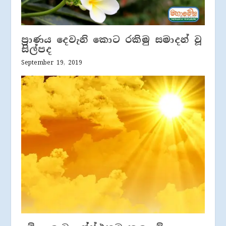
ප්‍රාණය දෙවැනි කොට රකිමු සමාදන් වූ
සිල්පද
September 19, 2019