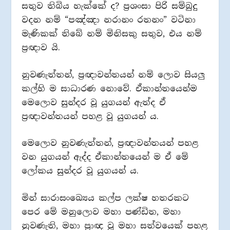
සතුව තිබිය හැක්කේ ද? ප්‍රශංසා පිරි සම්බුදු
වදන නම් “පඤ්ඤා නරානං රතනං” වටිනා
මැණිකක් තිබේ නම් මිනිසකු සතුව, එය නම්
ප්‍රඥාව යි.
නුවණැත්තන්, ප්‍රඥාවන්තයන් නම් ලොව සියලු‍
කල්හි ම සාධාරණ නොවේ. ඒකාන්තයෙන්ම
මෙලොව සුන්දර වූ යුගයන් ඇත්ද ඒ
ප්‍රඥාවන්තයන් පහළ වූ යුගයන් ය.
මෙලොව නුවණැත්තන්, ප්‍රඥාවන්තයන් පහළ
වන යුගයන් ඇද්ද ඒකාන්තයෙන් ම ඒ මේ
ලෝකය සුන්දර වූ යුගයන් ය.
මින් සාරාසංඛ්‍යෙය කල්ප ලක්ෂ හතරකට
පෙර මේ මනුලොව මහා පණ්ඩිත, මහා
නුවණැති, මහා ප්‍රාඥ වූ මහා සත්වයෙක් පහළ