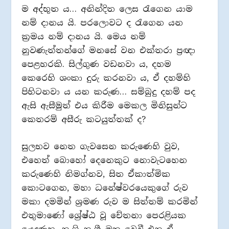
ම අද්භූත ය… අනින්දිත ලෙස රැගෙන යාම
නම් දානය යි. පරලොවට ද රැගෙන යන
ක්‍රමය නම් දානය යි. මෙය නම්
නුවණැත්තන්ගේ මනසේ වන එක්තරා ප්‍රඥා
පෙළහරකි. සිල්ගුණ වඩනවා ය, දහම
කෙරෙහි ශංකා දුරු කරනවා ය, ඒ දහම්හි
පිහිටනවා ය යන කරුණ… සම්බුදු දහම් පද
ඇසි ඇසීමුත් එය කිරීම මෙකල මිනිසුන්ට
කෙතරම් අසීරු කටයුත්තක් ද?
සුලභව නෙත ගැවසෙන කරුණෙහි වුව,
එහෙත් බොහෝ දෙනෙකුට නොවැටහෙන
කරුණෙහි නිමග්නව, සිත ඒකාත්මික
කොටගෙන, මහා ධනේෂ්වරයෙකුගේ රුව
මකා දමමින් ශ්‍රමණ රුව ම සිත්තම් කරමින්
එතුමාණෝ ශ්‍රේෂ්ඨ වූ චේතනා පෙරළියක