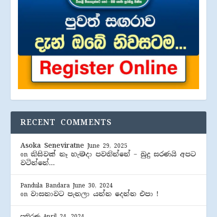
RECENT COMMENTS
Asoka Seneviratne
June 29, 2025
කිසිවක් නෑ හැමදා පවතින්නේ – බුදු සරණයි අපට
on
වටින්නේ…
Pandula Bandara
June 30, 2024
වාසනාවට පැනලා යන්න දෙන්න එපා !
on
පතිරණ
April 24, 2024