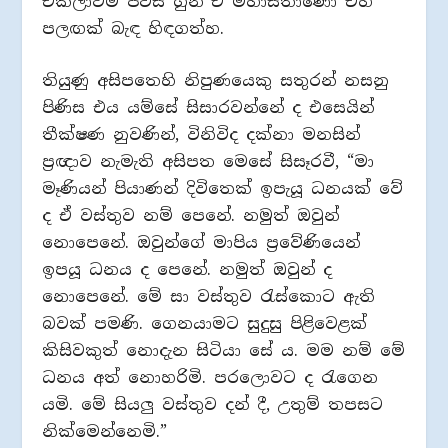
එකලාවම පිවිස හුන් ඒ මහාසතාණෝ එහි
පලඟක් බැඳ හිඳගත්හ.
තියුණු අසිපතෙහි නිපුණයෙකු සතුරන් නසනු
පිණිස එය යම්සේ සිසාරවන්නේ ද එසෙයින්
තීක්ෂණ නුවණින්, විනිවිද දක්නා මනසින්
ප්‍රඥාව නැමැති අසිපත මෙසේ සිසෑරවී, “මා
මෑණියන් පියාණන් දිවිතෙක් ඉපැයූ ධනයක් වේ
ද ඒ වස්තුව නම් පෙනේ. නමුත් ඔවුන්
නොපෙනේ. ඔවුන්ගේ මාපිය ප්‍රවේණියෙන්
ඉපයූ ධනය ද පෙනේ. නමුත් ඔවුන් ද
නොපෙනේ. මේ සා වස්තුව රැස්කොට ඇති
බවක් පමණි. ගෙනයාමට සුදුසු පිළිවෙළක්
කිසිවකුත් නොදැන සිටියා සේ ය. මම නම් මේ
ධනය අත් නොහරිමි. පරලොවට ද රැගෙන
යමි. මේ සියලු‍ වස්තුව දන් දී, උතුම් තපසට
නික්මෙන්නෙමි.”