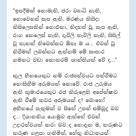
“ඉපදීමක් නොමැති, ජරා ව්‍යාධි නැති,
නොවෙනස් සැප ඇති, මරණය කිසිදා
කිසිලෙසකින් නොඑනා, නිදහස් වූ, සැප ඇති,
රාග කෙලෙස් නැති, දැවිලි තැවිලි නැති, සිසිල්
වූ තැනක් තිබෙන්නට ඕනෑ ම ය… එවන් වූ
නිවීමක් ලබන්නට ඇත්නම් මේ සංසාර
ගමනට වඩා කොතරම් ශාන්තියක් වේ ද…”
කුල හීනයෙකුට නම් රාජ්‍යත්වයට පත්වීමට
නොසිතීම අරුමයක් නොවේ. රාජ උරුමය
ඇති කුමාරයෙකුට රජ කිරුළෙහි අපේක්ෂාව
ඇති වීමේ කවර අරුමයක් ද? බොහෝ
අතීතයේ පැතුමක් ව සිතේ උපන් සම්බුදු බව
ද… දිශානතිය යොමුව ඇත්තේ එවන්
උදාරත්වයක් කරා බව ද නොදැන ම, කරුණට
කරුණ ගළපා ගනිමින්, හේතු නිධානයන්