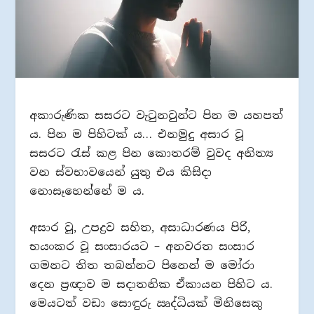
අකාරුණික සසරට වැටුනවුන්ට පින ම යහපත්
ය. පින ම පිහිටක් ය… එනමුදු අසාර වූ
සසරට රැස් කළ පින කොතරම් වුවද අනිත්‍ය
වන ස්වභාවයෙන් යුතු එය කිසිදා
නොසෑහෙන්නේ ම ය.
අසාර වූ, උපද්‍රව සහිත, අසාධාරණය පිරි,
භයංකර වූ සංසාරයට – අනවරත සංසාර
ගමනට තිත තබන්නට පිනෙන් ම මෝරා
දෙන ප්‍රඥාව ම සදාතනික ඒකායන පිහිට ය.
මෙයටත් වඩා සොඳුරු ඍද්ධියක් මිනිසෙකු