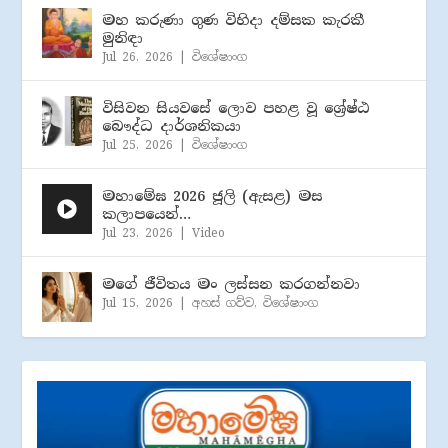
මහ කරුණා ගුණ විහිදා දම්සක කැරකී
මුනිඳා
Jul 26, 2026
|
විශේෂාංග
විසිවන සියවසේ ලොව පහළ වූ ශ්‍රේෂ්ඨ
බෞද්ධ දාර්ශනිකයා
Jul 25, 2026
|
විශේෂාංග
මහාමේඝ 2026 ජූලි (​ඇසළ) මස
කලාපයෙන්…
Jul 23, 2026
|
Video
මගේ ජීවිතය මං ලස්සන කරගන්නවා
Jul 15, 2026
|
අහස් ගව්ව
,
විශේෂාංග