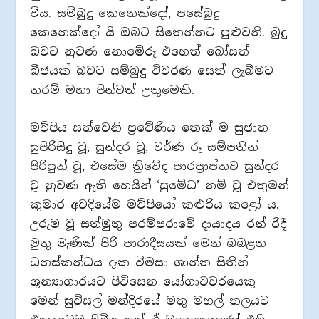
විය. සම්බුදු කෙනෙක්දෝ, පසේබුදු
කෙනෙක්දෝ යි ඔබට සිතෙන්නට පුළුවනි. බුදු
බවට නුවණ නොමේරූ එහෙත් බෝසත්
බීජයක් බවට සම්බුදු විවරණ සෙත් ලැබීමට
තරම් මහා පින්වත් උතුමෙකි.
මව්පිය සත්වෙනි ප්‍රවේණිය තෙක් ම සුජාත
සුපිරිසිදු වූ, සුන්දර වූ, වර්ණ රූ සම්පතින්
පිරිපුන් වූ, එසේම ත්‍රිවේද පාරප්‍රාප්තව සුන්දර
වූ නුවණ ඇති හෙයින් ‘සුමේධ’ නම් වූ එතුමන්
කුමාර අවදියේම මව්පියෝ කළුරිය කළෝ ය.
උරුම වූ සත්මුතු පරම්පරාවේ දායාදය රන් රිදී
මුතු මැණික් පිරි පාරාදීසයක් මෙන් බබළන
ධනස්කන්ධය දැක විමසා ශාන්ත සිතින්
ශුන්‍යාගාරයට පිවිසෙන යෝගාවචරයෙකු
මෙන් සුවිසල් මන්දිරයේ මතු මහල් තලයට