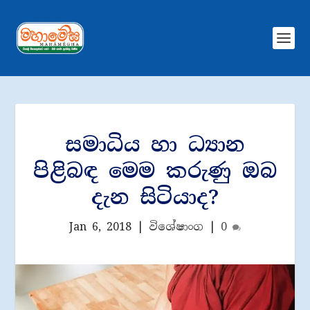
සමාධිය හා ධ්‍යාන
පිළිබඳ මෙම කරුණු ඔබ
දැන සිටියාද?
Jan 6, 2018
|
විශේෂාංග
|
0