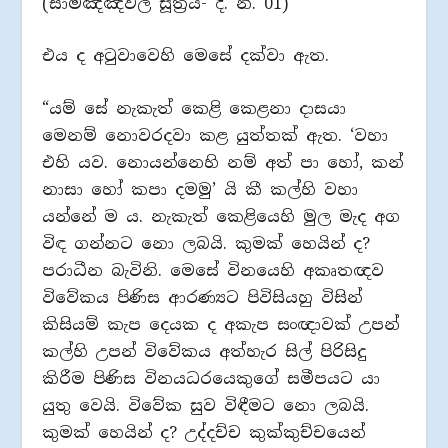
(සාමඤ්ඤඵල සූත්‍රය- දී. නි. 01)
එය ද අටුවාවෙහි මෙසේ දක්වා ඇත.
“යම් සේ නැකැත් කෙළි කෙළනා දාසයා
මෙනම් නොවරදවා කළ යුත්තක් ඇත. ‘වහා
එහි යව. නොයන්නෙහි නම් අත් පා හෝ, කන්
නාසා හෝ කපා දමමු’ යි කී කල්හි වහා
යන්නේ ම ය. නැකැත් කෙළියෙහි මුල මැද අග
විඳ ගන්නට නො ලබයි. කුමක් හෙයින් ද?
පරාධීන බැවිනි. මෙසේ විනයෙහි අකෘතඥව
විවේකය පිණිස ආරණ්‍යට පිවිසියහු විසින්
කිසියම් කැප දෙයක ද අකැප සංඥාවක් උපන්
කල්හි උපන් විවේකය අත්හැර සිල් පිරිසිදු
කිරීම පිණිස විනයධරයෙකුගේ සමීපයට යා
යුතු වෙයි. විවේක සුව විඳීමට නො ලබයි.
කුමක් හෙයින් ද? උද්දච්ච කුක්කුච්චයෙන්