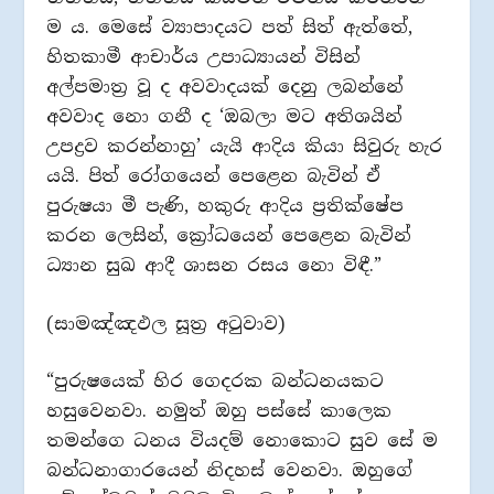
ම ය. මෙසේ ව්‍යාපාදයට පත් සිත් ඇත්තේ,
හිතකාමී ආචාර්ය උපාධ්‍යායන් විසින්
අල්පමාත්‍ර වූ ද අවවාදයක් දෙනු ලබන්නේ
අවවාද නො ගනී ද ‘ඔබලා මට අතිශයින්
උපද්‍රව කරන්නාහු’ යැයි ආදිය කියා සිවුරු හැර
යයි. පිත් රෝගයෙන් පෙළෙන බැවින් ඒ
පුරුෂයා මී පැණි, හකුරු ආදිය ප්‍රතික්ෂේප
කරන ලෙසින්, ක්‍රෝධයෙන් පෙළෙන බැවින්
ධ්‍යාන සුඛ ආදී ශාසන රසය නො විඳී.”
(සාමඤ්ඤඵල සූත්‍ර අටුවාව)
“පුරුෂයෙක් හිර ගෙදරක බන්ධනයකට
හසුවෙනවා. නමුත් ඔහු පස්සේ කාලෙක
තමන්ගෙ ධනය වියදම් නොකොට සුව සේ ම
බන්ධනාගාරයෙන් නිදහස් වෙනවා. ඔහුගේ