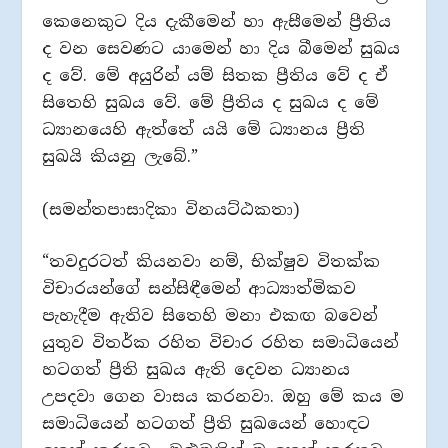
කෙනෙකුට දිය දැකීමෙන් හා ඇසීමෙන් ප්‍රීතිය
ද වන සෙවණට යාමෙන් හා දිය බීමෙන් සුඛය
ද වේ. මේ අයුරින් යම් සිතක ප්‍රීතිය වේ ද ඒ
සිතෙහි සුඛය වේ. මේ ප්‍රීතිය ද සුඛය ද මේ
ධ්‍යානයෙහි ඇත්තේ යයි මේ ධ්‍යානය ප්‍රීති
සුඛයි කියනු ලැබේ.”
(සමන්තපාසාදිකා විනයට්ඨකතා)
“තවදුරටත් කියනවා නම්, භික්ෂුව විතක්ක
විචාරයන්ගේ සන්සිඳීමෙන් ආධ්‍යාත්මිකව
පැහැදීම ඇතිව සිතෙහි මනා එකඟ බවෙන්
යුතුව විතර්ක රහිත විචාර රහිත සමාධියෙන්
හටගත් ප්‍රීති සුඛය ඇති දෙවන ධ්‍යානය
උපදවා ගෙන වාසය කරනවා. ඔහු මේ කය ම
සමාධියෙන් හටගත් ප්‍රීති සුඛයෙන් හොඳට