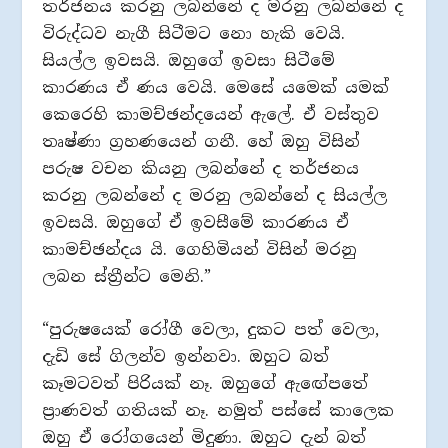
තර්ජනය කරනු ලබන්නේ ද මරනු ලබන්නේ ද
විරුද්ධව නැගී සිටීමට නො හැකි වෙයි.
සියල්ල ඉවසයි. ඔහුගේ ඉවසා සිටීමේ
කාරණය ඒ ණය වෙයි. මෙසේ යමෙක් යමක්
කෙරෙහි කාමච්ඡන්දයෙන් ඇලේ. ඒ වස්තුව
තෘෂ්ණා ග්‍රහණයෙන් ගනී. හේ ඔහු විසින්
පරුෂ වචන කියනු ලබන්නේ ද තර්ජනය
කරනු ලබන්නේ ද මරනු ලබන්නේ ද සියල්ල
ඉවසයි. ඔහුගේ ඒ ඉවසීමේ කාරණය ඒ
කාමච්ඡන්දය යි. ගෙහිමියන් විසින් මරනු
ලබන ස්ත්‍රීන්ට මෙනි.”
“පුරුෂයෙක් රෝගී වෙලා, දුකට පත් වෙලා,
දැඩි සේ ගිලන්ව ඉන්නවා. ඔහුට බත්
කෑමටවත් පිරියක් නෑ. ඔහුගේ ඇඟේපතේ
ප්‍රාණවත් ගතියක් නෑ. නමුත් පස්සේ කාලෙක
ඔහු ඒ රෝගයෙන් මිදුණා. ඔහුට දැන් බත්