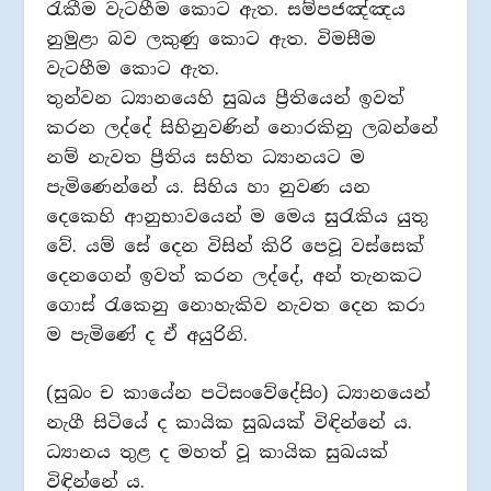
රැකීම වැටහීම කොට ඇත. සම්පජඤ්ඤය
නුමුළා බව ලකුණු කොට ඇත. විමසීම
වැටහීම කොට ඇත.
තුන්වන ධ්‍යානයෙහි සුඛය ප්‍රීතියෙන් ඉවත්
කරන ලද්දේ සිහිනුවණින් නොරකිනු ලබන්නේ
නම් නැවත ප්‍රීතිය සහිත ධ්‍යානයට ම
පැමිණෙන්නේ ය. සිහිය හා නුවණ යන
දෙකෙහි ආනුභාවයෙන් ම මෙය සුරැකිය යුතු
වේ. යම් සේ දෙන විසින් කිරි පෙවූ වස්සෙක්
දෙනගෙන් ඉවත් කරන ලද්දේ, අන් තැනකට
ගොස් රැකෙනු නොහැකිව නැවත දෙන කරා
ම පැමිණේ ද ඒ අයුරිනි.
(සුඛං ච කායේන පටිසංවේදේසිං) ධ්‍යානයෙන්
නැගී සිටියේ ද කායික සුඛයක් විඳින්නේ ය.
ධ්‍යානය තුළ ද මහත් වූ කායික සුඛයක්
විඳින්නේ ය.