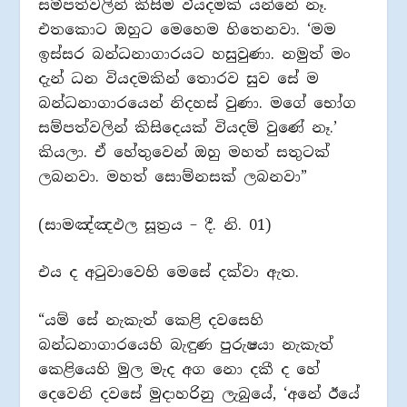
සම්පත්වලින් කිසිම වියදමක් යන්නේ නෑ.
එතකොට ඔහුට මෙහෙම හිතෙනවා. ‘මම
ඉස්සර බන්ධනාගාරයට හසුවුණා. නමුත් මං
දැන් ධන වියදමකින් තොරව සුව සේ ම
බන්ධනාගාරයෙන් නිදහස් වුණා. මගේ භෝග
සම්පත්වලින් කිසිදෙයක් වියදම් වුණේ නෑ.’
කියලා. ඒ හේතුවෙන් ඔහු මහත් සතුටක්
ලබනවා. මහත් සොම්නසක් ලබනවා”
(සාමඤ්ඤඵල සූත්‍රය – දී. නි. 01)
එය ද අටුවාවෙහි මෙසේ දක්වා ඇත.
“යම් සේ නැකැත් කෙළි දවසෙහි
බන්ධනාගාරයෙහි බැඳුණ පුරුෂයා නැකැත්
කෙළියෙහි මුල මැද අග නො දකී ද හේ
දෙවෙනි දවසේ මුදාහරිනු ලැබුයේ, ‘අනේ ඊයේ