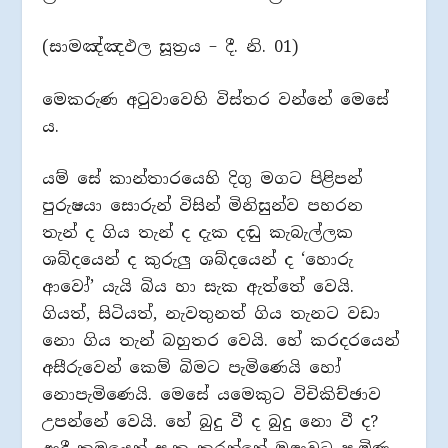
(සාමඤ්ඤඵල සූත්‍රය – දී. නි. 01)
මෙකරුණ අටුවාවෙහි විස්තර වන්නේ මෙසේ
ය.
යම් සේ කාන්තාරයෙහි දිගු මගට පිළිපන්
පුරුෂයා සොරුන් විසින් මිනිසුන්ව පහරන
තැන් ද ගිය තැන් ද දැක දඬු කැබැල්ලක
ශබ්දයෙන් ද කුරුලු ශබ්දයෙන් ද ‘හොරු
ආවෝ’ යැයි බිය හා සැක ඇත්තේ වෙයි.
ගියත්, සිටියත්, නැවතුනත් ගිය තැනට වඩා
නො ගිය තැන් බහුතර වෙයි. හේ කරදරයෙන්
අසීරුවෙන් කෙම් බිමට පැමිණෙයි හෝ
නොපැමිණෙයි. මෙසේ යමෙකුට විචිකිච්ඡාව
උපන්නේ වෙයි. හේ බුදු වී ද බුදු නො වී ද?