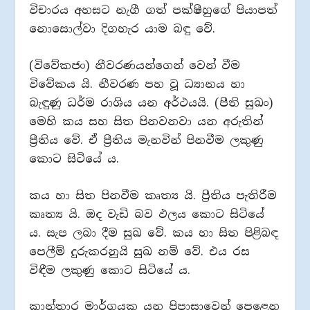
විචාරය අහසට නැගී ගත් පක්ෂීහුගේ පියාපත්
නොසොල්වා දිගහැර යාම බඳු වේ.
(විවේකජං) නීවරණයන්ගෙන් වෙන් වීම
විවේකය යි. නීවරණ පහ වූ ධ්‍යානය හා
බැඳුණු ධර්ම රාශිය යන අර්ථයයි. (පීති සුඛං)
මෙහි කය සහ සිත පිනවනවා යන අරුතින්
ප්‍රීතිය වේ. ඒ ප්‍රීතිය මැනවින් පිනවීම ලකුණු
කොට සිටියේ ය.
කය හා සිත පිනවීම කෘත්‍ය යි. ප්‍රීතිය පැතිරීම
කෘත්‍ය යි. ඔද වැඩි බව ඵලය කොට සිටියේ
ය. සැප ලබා දීම සුඛ වේ. කය හා සිත පිළිබඳ
පෙලීම් දුරුකරනුයි සුඛ නම් වේ. එය රස
විඳීම ලකුණු කොට සිටියේ ය.
කාන්තාර මාර්ගයක යන පිපාසාවෙන් පෙළෙන