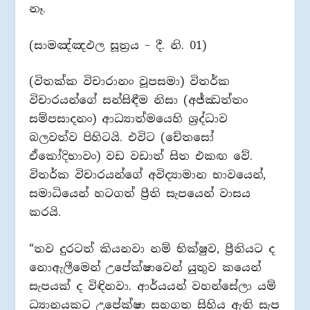
නෑ.
(සාමඤ්ඤඵල සූත්‍රය – දී. නි. 01)
(විතක්ක විචාරානං වූපසමා) විතර්ක
විචාරයන්ගේ සන්සිඳීම නිසා (අජ්ඣත්තං
සම්පසාදනං) ආධ්‍යාත්මයෙහි ශ්‍රද්ධාව
බලවත්ව පිහිටයි. එවිට (චේතසෝ
ඒකෝදිභාවං) වඩ වඩාත් සිත එකඟ වේ.
විතර්ක විචාරයන්ගේ අවිද්‍යාමාන භාවයෙන්,
සමාධියෙන් හටගත් ප්‍රීති සැපයෙන් වාසය
කරයි.
“තව දුරටත් කියනවා නම් භික්ෂුව, ප්‍රීතියට ද
නොඇලීමෙන් උපේක්ෂාවෙන් යුතුව කයෙන්
සැපයක් ද විඳිනවා. ආර්යයන් වහන්සේලා යම්
ධ්‍යානයකට උපේක්ෂා සහගත සිහිය ඇති සැප