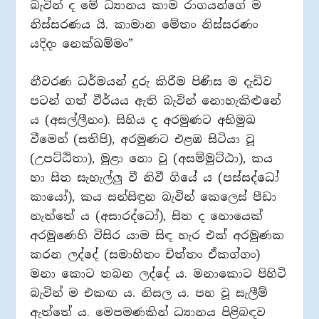
බැවින් ද මේ ධ්‍යානය කාම රාගයන්ගේ ම
නිස්සරණය යි. කාමාන මේතං නිස්සරණං
යදිදං නෙක්ඛම්මං”
නීවරණ ධර්මයන් දුරු කිරීම පිණිස ම දැඩිව
පටන් ගත් වීර්යය ඇති බැවින් නොහැකිළුනේ
ය (අසල්ලීනං). සිහිය ද අරමුණට අභිමුඛ
වීමෙන් (සතිපි), අරමුණට එළඹ සිටියා වූ
(උපට්ඨිතා), මුළා නො වූ (අසම්මුට්ඨා), කය
හා සිත සැහැල්ලු වී නිවී ගියේ ය (පස්සද්ධෝ
කායෝ), කය සන්සිඳුන බැවින් කෙලෙස් පීඩා
නැත්තේ ය (අසාරද්ධෝ), සිත ද නොයෙක්
අරමුණෙහි විසිර යාම සිඳ හැර එක් අරමුණක
කරන ලද්දේ (සමාහිතං චිත්තං ඒකග්ගං)
මනා කොට තබන ලද්දේ ය. මනාකොට පිහිටි
බැවින් ම එකඟ ය. නිසල ය. පහ වූ සැලීම්
ඇත්තේ ය. මෙපමණකින් ධ්‍යානය පිළිබඳව