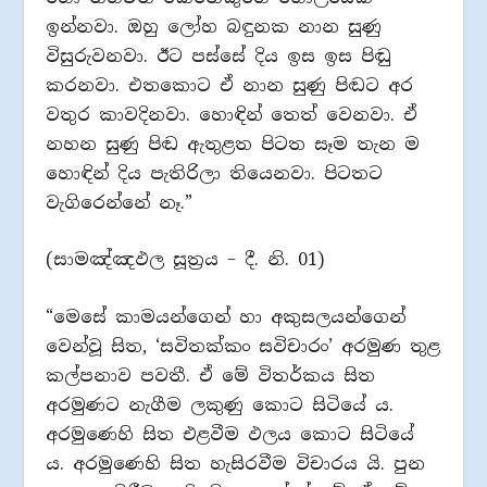
ඉන්නවා. ඔහු ලෝහ බඳුනක නාන සුණු
විසුරුවනවා. ඊට පස්සේ දිය ඉස ඉස පිඬු
කරනවා. එතකොට ඒ නාන සුණු පිඬට අර
වතුර කාවදිනවා. හොඳින් තෙත් වෙනවා. ඒ
නහන සුණු පිඬ ඇතුළත පිටත සෑම තැන ම
හොඳින් දිය පැතිරිලා තියෙනවා. පිටතට
වැගිරෙන්නේ නෑ.”
(සාමඤ්ඤඵල සූත්‍රය – දී. නි. 01)
“මෙසේ කාමයන්ගෙන් හා අකුසලයන්ගෙන්
වෙන්වූ සිත, ‘සවිතක්කං සවිචාරං’ අරමුණ තුළ
කල්පනාව පවතී. ඒ මේ විතර්කය සිත
අරමුණට නැගීම ලකුණු කොට සිටියේ ය.
අරමුණෙහි සිත එළවීම ඵලය කොට සිටියේ
ය. අරමුණෙහි සිත හැසිරවීම විචාරය යි. පුන