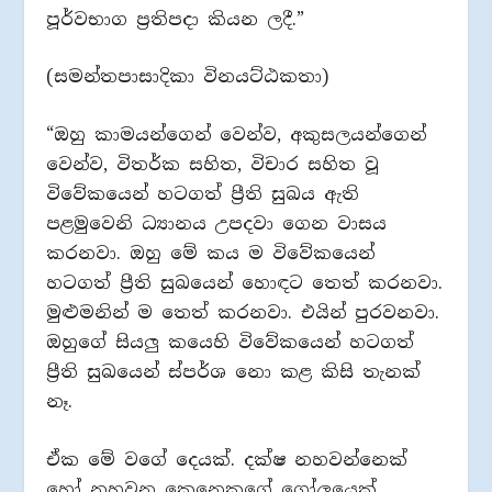
පූර්වභාග ප්‍රතිපදා කියන ලදී.”
(සමන්තපාසාදිකා විනයට්ඨකතා)
“ඔහු කාමයන්ගෙන් වෙන්ව, අකුසලයන්ගෙන්
වෙන්ව, විතර්ක සහිත, විචාර සහිත වූ
විවේකයෙන් හටගත් ප්‍රීති සුඛය ඇති
පළමුවෙනි ධ්‍යානය උපදවා ගෙන වාසය
කරනවා. ඔහු මේ කය ම විවේකයෙන්
හටගත් ප්‍රීති සුඛයෙන් හොඳට තෙත් කරනවා.
මුළුමනින් ම තෙත් කරනවා. එයින් පුරවනවා.
ඔහුගේ සියලු කයෙහි විවේකයෙන් හටගත්
ප්‍රීති සුඛයෙන් ස්පර්ශ නො කළ කිසි තැනක්
නෑ.
ඒක මේ වගේ දෙයක්. දක්ෂ නහවන්නෙක්
හෝ නහවන කෙනෙකුගේ ගෝලයෙක්