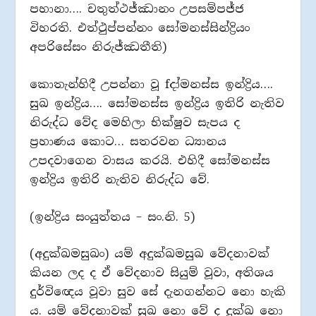
පහානා…. චතුත්ථජ්ඣානං උපසම්පජ්ජ
විහරති. එත්ථුප්පන්නං සෝමනස්සින්ද්‍රියං
අපරිසේසං නිරුජ්ඣතීති)
කොතැන්හිදී උපන්නා වූ fදා්මනස්ස ඉන්ද්‍රිය….
සුඛ ඉන්ද්‍රිය…. සෝමනස්ස ඉන්ද්‍රිය ඉතිරි නැතිව
නිරුද්ධ වේද මෙහිලා භික්ෂුව සැපය ද
ප්‍රහාණය කොට… සතරවන ධ්‍යානය
උපදවාගෙන වාසය කරයි. එහිදී සෝමනස්ස
ඉන්ද්‍රිය ඉතිරි නැතිව නිරුද්ධ වේ.
(ඉන්ද්‍රිය සංයුත්තය – සං.නි. 5)
(අදුක්ඛමසුඛං) යම් අදුක්ඛමසුඛ වේදනාවක්
කියන ලද ද ඒ වේදනාව සියුම් වූවා, අතිශය
දුර්විඥෙය වූවා සුව සේ දැනගන්නට නො හැකි
ය. යම් වේදනාවක් සුඛ නො වේ ද දුක්ඛ නො