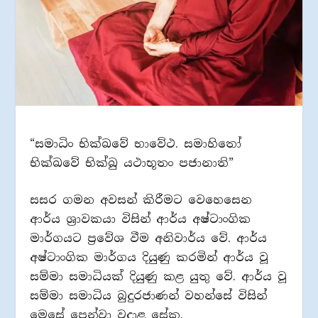
“සමාධිං භික්ඛවේ භාවේථ. සමාහිතෝ
භික්ඛවේ භික්ඛු යථාභූතං පජානාති”
සසර ගමන අවසන් කිරීමට වෙහෙසෙන
ආර්ය ශ්‍රාවකයා විසින් ආර්ය අෂ්ටාංගික
මාර්ගයට ප්‍රවේශ වීම අනිවාර්ය වේ. ආර්ය
අෂ්ටාංගික මාර්ගය දියුණු කරමින් ආර්ය වූ
සම්මා සමාධියක් දියුණු කළ යුතු වේ. ආර්ය වූ
සම්මා සමාධිය බුදුරජාණන් වහන්සේ විසින්
මෙසේ පෙන්වා වදාළ සේක.