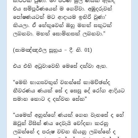
සාර්ථක වුණා. මං පරණ මුල් ණයක් ඇත්ද
එය සම්පූර්ණයෙන් ම ගෙව්වා. අඹුදරුවන්
පෝෂණයටත් මට ආදායම ඉතිරි වුණා’
කියලා. ඒ හේතුවෙන් ඔහු මහත් සතුටක්
ලබනවා. මහත් සොම්නසක් ලබනවා.”
(සාමඤ්ඤඵල සූත්‍රය – දී. නි. 01)
එය එහි අටුවාවෙහි මෙසේ දක්වා ඇත.
“මෙහි භාග්‍යවතුන් වහන්සේ කාමච්ඡන්ද
නීවරණය ණයක් සේ ද සෙසු දේ රෝග ආදියට
සමාන කොට ද දක්වන සේක”
“යමෙක් අනුන්ගේ ණයක් ගෙන වැනසේ ද හේ
ඔවුන් විසින් ණය දෙවැයි චෝදනා කරනු
ලබන්නේ ද පරුෂ වචන කියනු ලබන්නේ ද