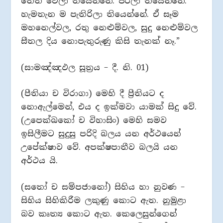
තෙත් වෙලා තියෙන්නේ. පිරිලා තියෙන්නේ.
හැමතැන ම පැතිරිලා තියෙන්නේ. ඒ සෑම
මහනෙල්වල, රතු නෙළුම්වල, සුදු නෙළුම්වල
සීතල දිය නොපැතුරුණු කිසි තැනක් නෑ.”
(සාමඤ්ඤඵල සූත්‍රය – දී. නි. 01)
(පීතියා ච විරාගා) මෙහි දී ප්‍රීතියට ද
නොඇල්මෙන්, එය ද ඉක්මවා යාමක් සිදු වේ.
(උපෙක්ඛකෝ ච විහාසිං) මෙහි සමව
ඉසිලීමට සුදුසු පරිදි බලය යන අර්ථයෙන්
උපේක්ෂාව වේ. අපක්ෂපාතීව බලයි යන
අර්ථය යි.
(සතෝ ච සම්පජානෝ) සිහිය හා නුවණ –
සිහිය සිහිකිරීම ලකුණු කොට ඇත. නුමුළා
බව කෘත්‍ය කොට ඇත. කෙලෙසුන්ගෙන්