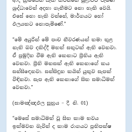
ආදී ක්‍රමයෙන් සැක කරන්නේ මුළාවට පැමිණ
ශ්‍රද්ධාවෙන් අදහා ගැනීමට නො හැකි වෙයි.
එසේ නො හැකි වන්නේ, මාර්ගයට හෝ
ඵලයකට නොපැමිණේ.”
“මේ අයුරින් මේ පංච නීවරණයන් තමා තුළ
නැති බව දකිද්දී මහත් සතුටක් ඇති වෙනවා.
ඒ ප්‍රමුදිත වීම ඇති කෙනාට ප්‍රීතිය ඇති
වෙනවා. ප්‍රීති මනසක් ඇති කෙනාගේ කය
සන්සිඳෙනවා. සන්සිඳුන කයින් යුතුව සැපක්
විඳිනවා. සැප ඇති කෙනාගේ සිත සමාධිමත්
වෙනවා.”
(සාමඤ්ඤඵල සූත්‍රය – දී. නි. 01)
“මෙසේ සමාධිමත් වූ සිත කාම භවය
ඉක්මවන බැවින් ද කාම රාගයට ප්‍රතිපක්ෂ