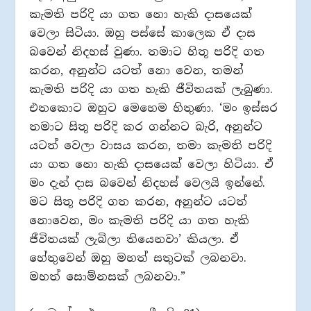
කැමති පරිදි යා ගත නො හැකි දාසයෙක්
වෙලා සිටියා. ඔහු පස්සේ කාලෙක ඒ දාස
බවෙන් නිදහස් වුණා. තමාට හිතූ පරිදි ගත
කරන, අනුන්ට යටත් නො වෙන, තමන්
කැමති පරිදි යා ගත හැකි ජීවිතයක් ලැබුණා.
එතකොට ඔහුට මෙහෙම හිතුණා. ‘මං ඉස්සර
තමාට සිතූ පරිදි කර ගන්නට බැරි, අනුන්ට
යටත් වෙලා වාසය කරන, තමා කැමති පරිදි
යා ගත නො හැකි දාසයෙක් වෙලා හිටියා. ඒ
මං දැන් දාස බවෙන් නිදහස් වෙලයි ඉන්නේ.
මට සිතූ පරිදි ගත කරන, අනුන්ට යටත්
නොවෙන, මං කැමති පරිදි යා ගත හැකි
ජීවිතයක් ලැබිලා තියෙනවා’ කියලා. ඒ
හේතුවෙන් ඔහු මහත් සතුටක් ලබනවා.
මහත් සොම්නසක් ලබනවා.”