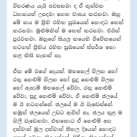
විහරණය යැයි පවසනවා ද ඒ තුන්වන
ධ්‍යානයත් උපදවා ගෙන වාසය කරනවා. ඔහු
මේ කය ම ප්‍රීති රහිත සුඛයෙන් හොඳට තෙත්
කරනවා. මුළුමනින් ම තෙත් කරනවා. එයින්
පුරවනවා. ඔහුගේ සියලු කයෙහි විවේකයෙන්
හටගත් ප්‍රීතිය රහිත සුඛයෙන් ස්පර්ශ නො
කළ කිසි තැනක් නෑ.
ඒක මේ වගේ දෙයක්. මහනෙල් විලක හෝ
රතු නෙළුම් විලක හෝ සුදු නෙළුම් විලක
හෝ ඇතැම් මහනෙල් වේවා, රතු නෙළුම්
වේවා, සුදු නෙළුම් වේවා, ඒ නෙළුම් ජලයේ
ම යි හටගන්නේ. ජලයේ ම යි වැඩෙන්නේ.
නමුත් ජලයෙන් උඩට ඇවිත් නෑ. ජලය තුළ ම
ගිලී වැඩෙනවා. එතකොට ඒ නෙළුම් අග
දක්වාත් මුල දක්වාත් සීතල දියෙන් හොඳට