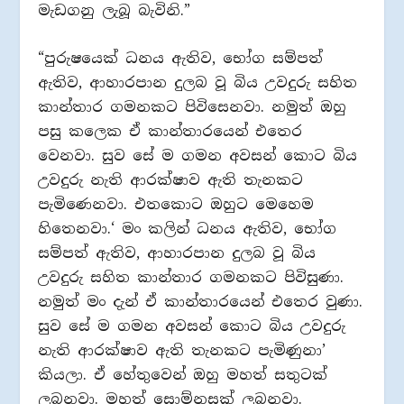
මැඩගනු ලැබූ බැවිනි.”
“පුරුෂයෙක් ධනය ඇතිව, භෝග සම්පත්
ඇතිව, ආහාරපාන දුලබ වූ බිය උවදුරු සහිත
කාන්තාර ගමනකට පිවිසෙනවා. නමුත් ඔහු
පසු කලෙක ඒ කාන්තාරයෙන් එතෙර
වෙනවා. සුව සේ ම ගමන අවසන් කොට බිය
උවදුරු නැති ආරක්ෂාව ඇති තැනකට
පැමිණෙනවා. එතකොට ඔහුට මෙහෙම
හිතෙනවා.‘ මං කලින් ධනය ඇතිව, භෝග
සම්පත් ඇතිව, ආහාරපාන දුලබ වූ බිය
උවදුරු සහිත කාන්තාර ගමනකට පිවිසුණා.
නමුත් මං දැන් ඒ කාන්තාරයෙන් එතෙර වුණා.
සුව සේ ම ගමන අවසන් කොට බිය උවදුරු
නැති ආරක්ෂාව ඇති තැනකට පැමිණුනා’
කියලා. ඒ හේතුවෙන් ඔහු මහත් සතුටක්
ලබනවා. මහත් සොම්නසක් ලබනවා.