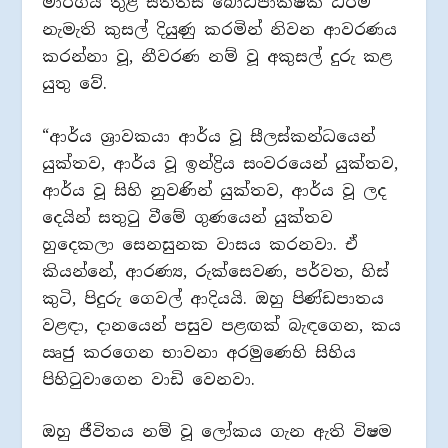
මාර්ගය තුළ සත්තිස් බෝධිපාක්ෂික ධර්ම
නැමැති කුසල් දියුණු කරමින් නිවන ආවරණය
කරන්නා වූ, නීවරණ නම් වූ අකුසල් දුරු කළ
යුතු වේ.
“ආර්ය ශ්‍රාවකයා ආර්ය වූ සීලස්කන්ධයෙන්
යුක්තව, ආර්ය වූ ඉන්ද්‍රිය සංවරයෙන් යුක්තව,
ආර්ය වූ සිහි නුවණින් යුක්තව, ආර්ය වූ ලද
දෙයින් සතුටු වීමේ ගුණයෙන් යුක්තව
හුදෙකලා සෙනසුනක වාසය කරනවා. ඒ
කියන්නේ, ආරණ්‍ය, රුක්සෙවණ, පර්වත, හිස්
කුටි, පිදුරු ගෙවල් ආදියයි. ඔහු පිණ්ඩපාතය
වළඳා, දානයෙන් පසුව පළඟක් බැඳගෙන, කය
ඍජු කරගෙන භාවනා අරමුණෙහි සිහිය
පිහිටුවාගෙන වාඩි වෙනවා.
ඔහු ජීවිතය නම් වූ ලෝකය ගැන ඇති විෂම