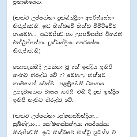
ප්‍රහාණයෙන්.
(කත්ථ උප්පන්නං දුක්ඛින්ද්‍රියං අපරිස්සේසං
නිරුජ්ඣති. ඉධ භික්ඛවේ භික්ඛු විවිච්චේව
කාමෙහි…. පඨමජ්ඣානං උපසම්පජ්ජ විහරති.
එත්ථුප්පන්නං දුක්ඛින්ද්‍රියං අපරිසේසං
නිරුජ්ඣති)
කොතැන්හිදී උපන්නා වූ දුක් ඉන්ද්‍රිය ඉතිරි
නැතිව නිරුද්ධ වේ ද? මෙහිලා භික්ෂුව
කාමයෙන් වෙන්ව.. පළමුවෙනි ධ්‍යානය
උපදවාගෙන වාසය කරයි. එහි දී දුක් ඉන්ද්‍රිය
ඉතිරි නැතිව නිරුද්ධ වේ.
(කත්ථ උප්පන්නං fදා්මනස්සින්ද්‍රියං….
සුඛින්ද්‍රියං…. සෝමනස්සින්ද්‍රියං අපරිසේසං
නිරුජ්ඣති. ඉධ භික්ඛවේ භික්ඛු සුඛස්ස ච