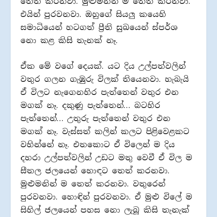
තෙත් කරනවා. මුළුමනින් ම තෙත් කරනවා.
එයින් පුරවනවා. ඔහුගේ සියලු කයෙහි
සමාධියෙන් හටගත් ප්‍රීති සුඛයෙන් ස්පර්ශ
නො කළ කිසි තැනක් නෑ.
ඒක මේ වගේ දෙයක්. යට දිය උල්පත්වලින්
වතුර ගලන ගැඹුරු විලක් තියෙනවා. හැබැයි
ඒ විලට නැගෙනහිර පැත්තෙන් වතුර එන
මගක් නෑ. දකුණු පැත්තෙන්… බටහිර
පැත්තෙන්… උතුරු පැත්තෙන් වතුර එන
මගක් නෑ. වැස්සත් කලින් කලට පිළිවෙළකට
වහින්නේ නෑ. එතකොට ඒ විලෙන් ම දිය
දහරා උල්පත්වලින් උඩට මතු වෙවී ඒ විල ම
සීතල ජලයෙන් හොඳට තෙත් කරනවා.
මුළුමනින් ම තෙත් කරනවා. වතුරෙන්
පුරවනවා. හොඳින් පුරවනවා. ඒ මුළු විලේ ම
සිහිල් ජලයෙන් පහස නො ලැබූ කිසි තැනැක්