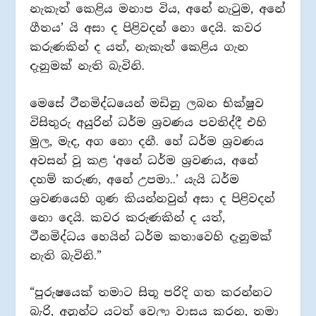
නැකැත් කෙළිය මනාප විය, අනේ නැටුම, අනේ
ගීතය’ යි අසා ද පිළිවදන් නො දෙයි. කවර
කරුණකින් ද යත්, නැකැත් කෙළිය ගැන
දැනුමක් නැති බැවිනි.
මෙසේ ථීනමිද්ධයෙන් මඩිනු ලබන භික්ෂුව
විසිතුරු අයුරින් ධර්ම ශ්‍රවණය පවතිද්දී එහි
මුල, මැද, අග නො දනී. හේ ධර්ම ශ්‍රවණය
අවසන් වූ කළ ‘අනේ ධර්ම ශ්‍රවණය, අනේ
දහම් කරුණ, අනේ උපමා..’ යැයි ධර්ම
ශ්‍රවණයෙහි ගුණ කියන්නවුන් අසා ද පිළිවදන්
නො දෙයි. කවර කරුණකින් ද යත්,
ථීනමිද්ධය හෙයින් ධර්ම කතාවෙහි දැනුමක්
නැති බැවිනි.”
“පුරුෂයෙක් තමාට සිතූ පරිදි ගත කරන්නට
බැරි, අනුන්ට යටත් වෙලා වාසය කරන, තමා