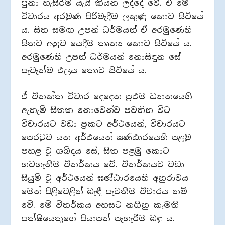
පුනා හැසිරීම යැයි කියන ලද්දේ වේ. ඒ මේ
විචාරය අරමුණ පිරිමැදීම ලකුණු කොට සිටියේ
ය. සිත සමඟ උපන් ධර්මයන් ඒ අරමුණෙහි
සිතට අනුව යෙදීම කෘත්‍ය කොට සිටියේ ය.
අරමුණෙහි උපන් ධර්මයන් නොසිඳුන සේ
පැවැත්ම ඵලය කොට සිටියේ ය.
ඒ විතක්ක විචාර දෙදෙන ප්‍රථම ධ්‍යානයෙහි
ඇතැම් සිතක නොවෙන්ව පවතින විට
විචාරයට වඩා ප්‍රකට අර්ථයෙන්, විචාරයට
පෙරටුව යන අර්ථයෙන් ඝණ්ඨාරයෙහි පළමු
පහළ වූ ශබ්දය සේ, සිත පළමු කොට
හටගැනීම විතර්කය වේ. විතර්කයට වඩා
සියුම් වූ අර්ථයෙන් ඝණ්ඨාරයෙහි අනුරාවය
මෙන් පිළිවෙළින් බැඳී පැවතීම විචාරය නම්
වේ. මේ විතර්කය අහසට නගිනු කැමති
පක්ෂියෙකුගේ පියාපත් පැහැරීම බඳු ය.