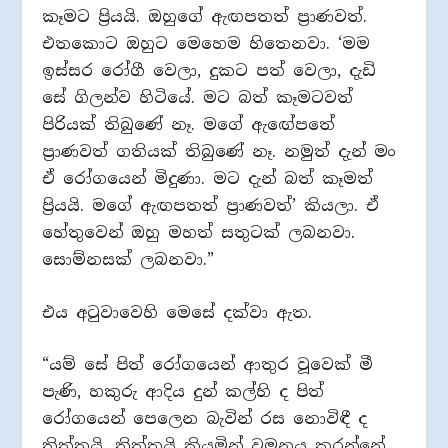
කෑමට ප්‍රියයි. ඔහුගේ ඇඟපතත් ප්‍රාණවත්.
එතකොට ඔහුට මෙහෙම හිතෙනවා. ‘මම
ඉස්සර රෝගී වෙලා, දුකට පත් වෙලා, දැඩි
සේ ගිලන්ව හිටියේ. මට බත් කෑමටවත්
පිරියක් තිබුණේ නෑ. මගේ ඇඟේපතේ
ප්‍රාණවත් ගතියක් තිබුණේ නෑ. නමුත් දැන් මං
ඒ රෝගයෙන් මිදුණා. මට දැන් බත් කෑමත්
ප්‍රියයි. මගේ ඇඟපතත් ප්‍රාණවත්’ කියලා. ඒ
හේතුවෙන් ඔහු මහත් සතුටක් ලබනවා.
සොම්නසක් ලබනවා.”
එය අටුවාවෙහි මෙසේ දක්වා ඇත.
“යම් සේ පිත් රෝගයෙන් ආතුර වූවෙක් මී
පැණි, හකුරු ආදිය දුන් කල්හි ද පිත්
රෝගයෙන් පෙලෙන බැවින් රස නොවිඳී ද
තිත්තයි, තිත්තයි කියමින් වමනය කරන්නේ