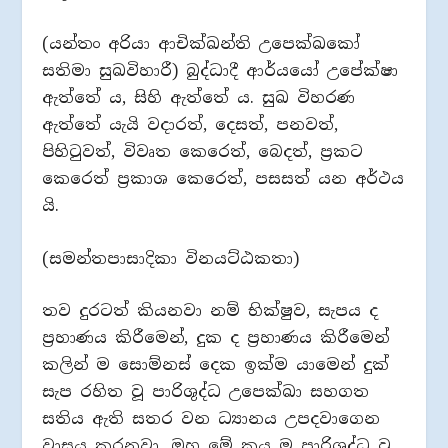
(යන්තං අරියා ආචික්ඛන්ති උපෙක්ඛකෝ
සතිමා සුඛවිහාරී) බුද්ධාදී ආර්යයෝ උපේක්ෂා
ඇත්තේ ය, සිහි ඇත්තේ ය. සුඛ විහරණ
ඇත්තේ යැයි වදාරත්, දෙසත්, පනවත්,
පිහිටුවත්, විවෘත කෙරෙත්, බෙදත්, ප්‍රකට
කෙරෙත් ප්‍රකාශ කෙරෙත්, පසසත් යන අර්ථය
යි.
(සමන්තපාසාදිකා විනයට්ඨකතා)
තව දුරටත් කියනවා නම් භික්ෂුව, සැපය ද
ප්‍රහාණය කිරීමෙන්, දුක ද ප්‍රහාණය කිරීමෙන්
කලින් ම සොම්නස් දෙක ඉක්ම යාමෙන් දුක්
සැප රහිත වූ පාරිශුද්ධ උපෙක්ඛා සහගත
සතිය ඇති සතර වන ධ්‍යානය උපදවාගෙන
වාසය කරනවා. ඔහු මේ කය ම පාරිශුද්ධ වූ