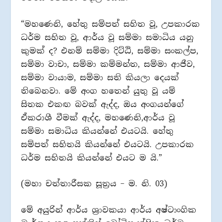
“මහණෙනි, හේතු සම්පත් සහිත වූ, උපකාරක
ධර්ම සහිත වූ, ආර්ය වූ සම්මා සමාධිය යනු
කුමක් ද? එනම් සම්මා දිට්ඨි, සම්මා සංකල්ප,
සම්මා වාචා, සම්මා කම්මන්ත, සම්මා ආජීව,
සම්මා වායාම, සම්මා සති කියලා දෙයක්
තිබෙනවා. මේ අංග හතෙන් යුතු වූ යම්
සිතක එකඟ බවක් ඇද්ද, ඔය අංගයන්ගේ
ඒකරාශී වීමක් ඇද්ද, මහණෙනි,ආර්ය වූ
සම්මා සමාධිය කියන්නේ එයටයි. හේතු
සම්පත් සහිතයි කියන්නේ එයටයි. උපකාරක
ධර්ම සහිතයි කියන්නේ එයට ම යි.”
(මහා චත්තාරීසක සූත්‍රය – ම. නි. 03)
මේ අයුරින් ආර්ය ශ්‍රාවකයා ආර්ය අෂ්ටාංගික