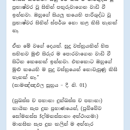
ප්‍රභාෂ්වර වූ සිතින් පතුරුවාගෙන වාඩි වී
ඉන්නවා. ඔහුගේ සියලු කයෙහි පාරිශුද්ධ වූ
ප්‍රභාෂ්වර සිතින් ස්පර්ශ නො කළ කිසි තැනක්
නෑ.
ඒක මේ වගේ දෙයක්. සුදු වස්ත්‍රයකින් හිස
සහිතව මුළු සිරුර ම පොරවාගෙන වාඩි වී
සිටින කෙනෙක් ඉන්නවා. එතකොට ඔහුගේ
මුළු කයෙහි ම සුදු වස්ත්‍රයෙන් නොවැසුණු කිසි
තැනක් නෑ.”
(සාමඤ්ඤඵල සූත්‍රය – දී. නි. 01)
(සුඛස්ස ච පහානා දුක්ඛස්ස ච පහානා)
කායික සැප දුක ප්‍රහාණයෙන්, (පුබ්බේව
සෝමනස්ස fදා්මනස්සානං අත්ථංගමා)
මානසික සැප දුක කලින් ම අත්හැර