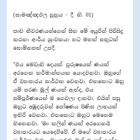
(සාමඤ්ඤඵල සූත්‍රය – දී. නි. 01)
පංච නීවරණයන්ගෙන් සිත මේ අයුරින් පිරිසිදු
කරනා ආර්ය ශ්‍රාවකයා හට මහත් සතුටක්
සොම්නසක් උපදී.
“එය මෙවැනි දෙයක්. පුරුෂයෙක් ණයක්
අරගෙන කර්මාන්තයක යොදවනවා. ඔහුගේ
ඒ ව්‍යාපාරය සාර්ථක වෙනවා. එතකොට ඔහු
යම් පරණ මුල් ණයක් ඇත්ද, එය
සම්පූර්ණයෙන් ම ගෙවලා දානවා. එයින් පසු
ඔහුට අඹුදරුවන් පෝෂණය පිණිස ලාභයක්
ඉතිරි වෙනවා. එතකොට ඔහුට මෙහෙම
හිතෙනවා. ‘මං කලින් ණයක් අරගෙනයි
ව්‍යාපාරයට යෙදෙව්වේ. ඒ මගේ ව්‍යාපාරය