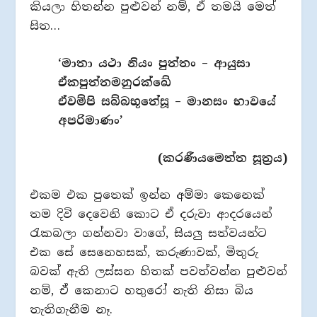
කියලා හිතන්න පුළුවන් නම්, ඒ තමයි මෙත්
සිත…
‘මාතා යථා නියං පුත්තං – ආයුසා
ඒකපුත්තමනුරක්ඛේ
ඒවම්පි සබ්බභූතේසූ – මානසං භාවයේ
අපරිමාණං’
(කරණීයමෙත්ත සූත්‍රය)
එකම එක පුතෙක් ඉන්න අම්මා කෙනෙක්
තම දිවි දෙවෙනි කොට ඒ දරුවා ආදරයෙන්
රැකබලා ගන්නවා වාගේ, සියලු‍ සත්වයන්ට
එක සේ සෙනෙහසක්, කරුණාවක්, මිතුරු
බවක් ඇති ලස්සන හිතක් පවත්වන්න පුළුවන්
නම්, ඒ කෙනාට හතුරෝ නැති නිසා බිය
තැතිගැනීම නෑ.