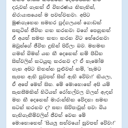
දරුවන් ගැනත් ඒ විහරණය නිතැතින්,
නිරායාසයෙන් ම පවත්වනවා. අපිට
මුණගැහෙන සමහර පුද්ගලයන් ගොඩක්
සතුටින් ජීවිත ගත කරනවා වගේ පෙනුනත්
ඒ අයත් සමඟ කතා කරන විට තේරෙනවා
ඔවුන්ගේ ජීවිත දුකින් පිරිලා බව. මහමඟ
ගමන් බිමන් යන කී දෙනෙක් නම් පීඩිත
සිත්වලින් කටයුතු කරනව ද? ඒ හැමෝම
ගැන අපිට හිතන්න පුළුවන් නම්, ‘සැමට
සැපත ඇති සුවපත් සිත් ඇති වේවා!’ කියලා,
ඒ අපේ මෙත් සිත. මේ මොහොතේ අපි යම්
සැනසීමකින් හිටියත් රෝහල්වල ගිලන් ඇඳන්
මත කී දෙනෙක් මාරාන්තික වේදනා සමඟ
සටන් කරනව ද? සතා සිව්පාවුන් පවා බිය
තැතිගැනීම්වලින් ජීවත් වෙන මේ
මොහොතෙත් ‘සියලු සත්වයෝ සුවපත් වේවා!’