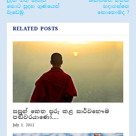
දුදන ගති බැහැර
ශක්තිමත් හිතක්
කොට සුදන ගුණයෙන්
හදාගන්නෙ
වැ​ඩෙමු.
කොහොමද ?
RELATED POSTS
සසුන් කෙත සරු කළ සාර්වභෞම
පඬිවරයාණෝ….
July 1, 2012