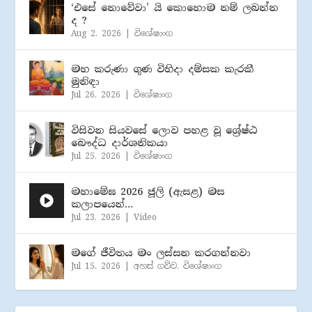
‘එසේ නොවේවා’ යි කොහොම නම් ලබන්න
ද ?
Aug 2, 2026
|
විශේෂාංග
මහ කරුණා ගුණ විහිදා දම්සක කැරකී
මුනිඳා
Jul 26, 2026
|
විශේෂාංග
විසිවන සියවසේ ලොව පහළ වූ ශ්‍රේෂ්ඨ
බෞද්ධ දාර්ශනිකයා
Jul 25, 2026
|
විශේෂාංග
මහාමේඝ 2026 ජූලි (​ඇසළ) මස
කලාපයෙන්…
Jul 23, 2026
|
Video
මගේ ජීවිතය මං ලස්සන කරගන්නවා
Jul 15, 2026
|
අහස් ගව්ව
,
විශේෂාංග