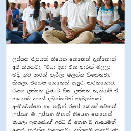
ලස්සන රූපයක් තියෙන කෙනෙක් දැක්කොත්
අපි කියනවා, “එයා දිහා එක පාරක් බලලා
මදි. තව පාරක් හැරිලා බලන්න හිතෙනවා.”
කියලා. එහෙම කෙනෙක් ඇසුරු කරනකොට,
රූපය ලස්සන වුණාට හිත ලස්සන නැත්නම් ඒ
කෙනාව ආයේ දකින්නවත් කැමැත්තක්
ඇතිවෙන්නෙ නෑ. නමුත් රූපේ කෙසේ වෙතත්
ලස්සන ම ලස්සන හිතක් තියෙන කෙනෙක්
කියලා දැනුණොත් අපිට ඒ කෙනාව ආයෙමත්
ඇසුරු කරන්න හිතෙනවා. දන්නෙම නැතුව අපි