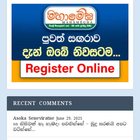
RECENT COMMENTS
Asoka Seneviratne
June 29, 2025
කිසිවක් නෑ හැමදා පවතින්නේ – බුදු සරණයි අපට
on
වටින්නේ…