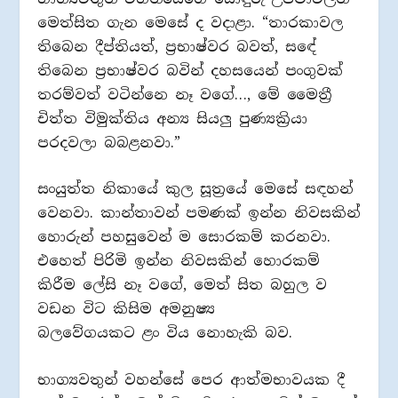
මෙත්සිත ගැන මෙසේ ද වදාළා. “‍තාරකාවල
තිබෙන දීප්තියත්, ප්‍රභාෂ්වර බවත්, සඳේ
තිබෙන ප්‍රභාෂ්වර බවින් දහසයෙන් පංගුවක්
තරම්වත් වටින්නෙ නෑ වගේ…, මේ මෛත්‍රී
චිත්ත විමුක්තිය අන්‍ය සියලු‍ පුණ්‍යක්‍රියා
පරදවලා බබළනවා.”‍
සංයුත්ත නිකායේ කුල සූත්‍රයේ මෙසේ සඳහන්
වෙනවා. කාන්තාවන් පමණක් ඉන්න නිවසකින්
හොරුන් පහසුවෙන් ම සොරකම් කරනවා.
එහෙත් පිරිමි ඉන්න නිවසකින් හොරකම්
කිරීම ලේසි නෑ වගේ, මෙත් සිත බහුල ව
වඩන විට කිසිම අමනුෂ්‍ය
බලවේගයකට ළං විය නොහැකි බව.
භාග්‍යවතුන් වහන්සේ පෙර ආත්මභාවයක දී