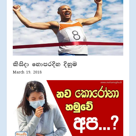
කිසිදා නොපරදින දිනුම
March 19, 2018