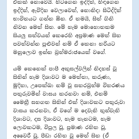
එකක් නොවෙයි. හිටගෙන ඉද්දිත්, හිඳගෙන
ඉද්දිත්, ඇවිදින වෙලාවෙත්, නොනිදා සිටිද්දිත්
භාවිතයට ගන්න ඕන. ඒ තමයි, සිත් ගිනි
නිවන මෙත් සිත. මේ හැම මොහොතකම
සියලු‍ සත්වයන් කෙරෙහි අප්‍රමාණ මෙත් සිත
පවත්වන්න පුළුවන් නම් ඒ කෙනා හරියට
මනුලොව ඉන්න බ්‍රහ්මරාජයෙක් වගේ.
යම් කෙනෙක් පාපී අකුසල්වලින් නිදහස් වූ
සිතින් හැම දිශාවට ම මෙත්තා, කරුණා,
මුදිතා, උපෙක්ඛා නම් වූ සතරබ්‍රහ්ම විහරණය
පතුරුවමින් වාසය කරනවා නම්, එනම්
මෛත්‍රී සහගත සිතින් එක් දිශාවකට පතුරුවා
වාසය කරනවා, ඒ වගේ ම දෙවැනි තුන්වැනි
දිශාවට, දස දිශාවට, හැම තැනටම, හැම
ලොවකටම, විපුල වූ, ප්‍රමාණ රහිත වූ,
අවෛරී වූ, පීඩා රහිත වූ මෙත් සිත (ඒ