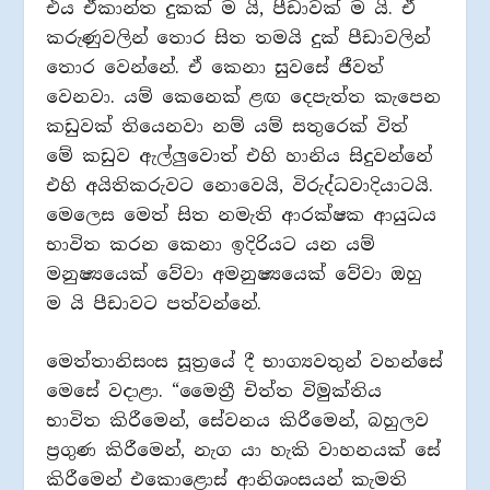
එය ඒකාන්ත දුකක් ම යි, පීඩාවක් ම යි. ඒ
කරුණුවලින් තොර සිත තමයි දුක් පීඩාවලින්
තොර වෙන්නේ. ඒ කෙනා සුවසේ ජීවත්
වෙනවා. යම් කෙනෙක් ළඟ දෙපැත්ත කැපෙන
කඩුවක් තියෙනවා නම් යම් සතුරෙක් විත්
මේ කඩුව ඇල්ලු‍වොත් එහි හානිය සිදුවන්නේ
එහි අයිතිකරුවට නොවෙයි, විරුද්ධවාදියාටයි.
මෙලෙස මෙත් සිත නමැති ආරක්ෂක ආයුධය
භාවිත කරන කෙනා ඉදිරියට යන යම්
මනුෂ්‍යයෙක් වේවා අමනුෂ්‍යයෙක් වේවා ඔහු
ම යි පීඩාවට පත්වන්නේ.
මෙත්තානිසංස සූත්‍රයේ දී භාග්‍යවතුන් වහන්සේ
මෙසේ වදාළා.‍ “මෛත්‍රී චිත්ත විමුක්තිය
භාවිත කිරීමෙන්, සේවනය කිරීමෙන්, බහුලව
ප්‍රගුණ කිරීමෙන්, නැග යා හැකි වාහනයක් සේ
කිරීමෙන් එකොළොස් ආනිශංසයන් කැමති