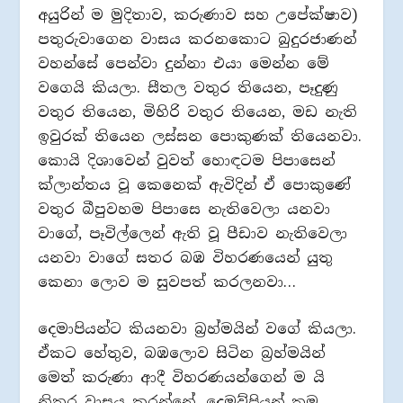
අයුරින් ම මුදිතාව, කරුණාව සහ උපේක්ෂාව)
පතුරුවාගෙන වාසය කරනකොට බුදුරජාණන්
වහන්සේ පෙන්වා දුන්නා එයා මෙන්න මේ
වගෙයි කියලා. සීතල වතුර තියෙන, පෑදුණු
වතුර තියෙන, මිහිරි වතුර තියෙන, මඩ නැති
ඉවුරක් තියෙන ලස්සන පොකුණක් තියෙනවා.
කොයි දිශාවෙන් වුවත් හොඳටම පිපාසෙන්
ක්ලාන්තය වූ කෙනෙක් ඇවිදින් ඒ පොකුණේ
වතුර බීපුවහම පිපාසෙ නැතිවෙලා යනවා
වාගේ, පෑවිල්ලෙන් ඇති වූ පීඩාව නැතිවෙලා
යනවා වාගේ සතර බඹ විහරණයෙන් යුතු
කෙනා ලොව ම සුවපත් කරලනවා…
දෙමාපියන්ට කියනවා බ්‍රහ්මයින් වගේ කියලා.
ඒකට හේතුව, බඹලොව සිටින බ්‍රහ්මයින්
මෙත් කරුණා ආදී විහරණයන්ගෙන් ම යි
නිතර වාසය කරන්නේ. දෙමව්පියන් තම