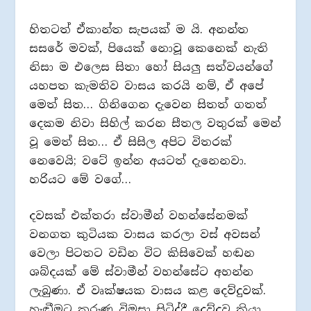
හිතටත් ඒකාන්ත සැපයක් ම යි. අනන්ත
සසරේ මවක්, පියෙක් නොවූ කෙනෙක් නැති
නිසා ම එලෙස සිතා හෝ සියලු‍ සත්වයන්ගේ
යහපත කැමතිව වාසය කරයි නම්, ඒ අපේ
මෙත් සිත… ගිනිගෙන දැවෙන සිතත් ගතත්
දෙකම නිවා සිහිල් කරන සීතල වතුරක් මෙන්
වූ මෙත් සිත… ඒ සිසිල අපිට විතරක්
නෙවෙයි; වටේ ඉන්න අයටත් දැනෙනවා.
හරියට මේ වගේ…
දවසක් එක්තරා ස්වාමීන් වහන්සේනමක්
වනගත කුටියක වාසය කරලා වස් අවසන්
වෙලා පිටතට වඩින විට කිසිවෙක් හඬන
ශබ්දයක් මේ ස්වාමීන් වහන්සේට අහන්න
ලැබුණා. ඒ වෘක්ෂයක වාසය කළ දෙව්දුවක්.
හැඬීමට කරුණු විමසා සිටිද්දී දෙව්දුව කියා