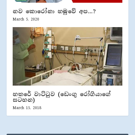
නව කොරෝනා හමුවේ අප…?
March 5, 2020
හතරේ වාට්ටුව (ඩෙංගු රෝගියාගේ
සටහන)
March 15, 2018