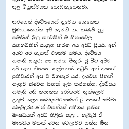
තුළ මිත්‍රත්වයක් ගොඩනැගෙනවා.
තරහෙන් ද්වේෂයෙන් දැවෙන කෙනෙක්
මුණගැහෙන්න අපි කැමති නෑ. හැබැයි දුටු
පමණින් මුලු‍ හදවතින් ම හිනාවෙලා
සිනහවකින් සංග්‍රහ කරන අය අපිට ප්‍රියයි. අන්
අයට අපි ගැනත් එහෙම තමයි. ද්වේෂය
නමැති සතුරා අප සමඟ මිතුරු වූ විට අපිට
අපි ගැන තියෙන කල්පනාව අඩුයි. අන් අයගේ
ප්‍රතිචාරත් අප ව මගහැර යයි. දැවෙන සිතක්
නැතුව නිවෙන සිතක් ඇති කරගන්න, ද්වේෂය
නමැති අති භයානක රෝගයට තුන්ලොව
උතුම් ශල්‍ය වෛද්‍යවරයාණන් වූ අපගේ සම්මා
සම්බුදුරජාණන් වහන්සේ අතිශය ප්‍රණීත
ඖෂධයක් අපිට තිළිණ කළා… හැබැයි ඒ
ඖෂධය මතක් වෙන වෙලාවට ගන්න ඕන