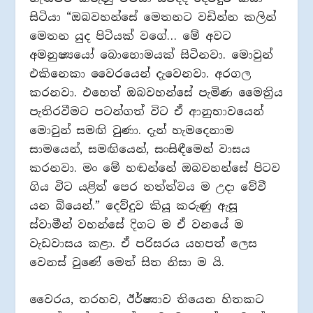
සිටියා “‍ඔබවහන්සේ මෙතනට වඩින්න කලින්
මෙතන යුද පිටියක් වගේ… මේ අවට
අමනුෂ්‍යයෝ බොහොමයක් සිටිනවා. මොවුන්
එකිනෙකා වෛරයෙන් දැවෙනවා. අරගල
කරනවා. එහෙත් ඔබවහන්සේ පැමිණ මෛත්‍රිය
පැතිරවීමට පටන්ගත් විට ඒ ආනුභාවයෙන්
මොවුන් සමඟි වුණා. දැන් හැමදෙනාම
සාමයෙන්, සමඟියෙන්, සංසිඳීමෙන් වාසය
කරනවා. මං මේ හඬන්නේ ඔබවහන්සේ පිටව
ගිය විට යළිත් පෙර තත්ත්වය ම උදා වේවී
යන බියෙන්.”‍ දෙව්දුව කියූ කරුණු ඇසූ
ස්වාමීන් වහන්සේ දිගට ම ඒ වනයේ ම
වැඩවාසය කළා. ඒ පරිසරය යහපත් ලෙස
වෙනස් වුණේ මෙත් සිත නිසා ම යි.
වෛරය, තරහව, ඊර්ෂ්‍යාව තියෙන හිතකට