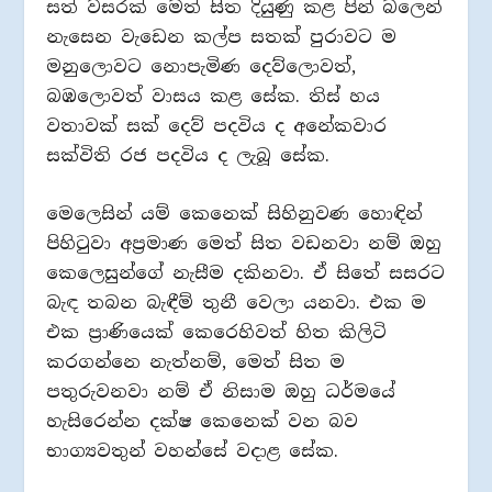
සත් වසරක් මෙත් සිත දියුණු කළ පින් බලෙන්
නැසෙන වැඩෙන කල්ප සතක් පුරාවට ම
මනුලොවට නොපැමිණ දෙව්ලොවත්,
බඹලොවත් වාසය කළ සේක. තිස් හය
වතාවක් සක් දෙව් පදවිය ද අනේකවාර
සක්විති රජ පදවිය ද ලැබූ සේක.
මෙලෙසින් යම් කෙනෙක් සිහිනුවණ හොඳින්
පිහිටුවා අප්‍රමාණ මෙත් සිත වඩනවා නම් ඔහු
කෙලෙසුන්ගේ නැසීම දකිනවා. ඒ සිතේ සසරට
බැඳ තබන බැඳීම් තුනී වෙලා යනවා. එක ම
එක ප්‍රාණියෙක් කෙරෙහිවත් හිත කිලිටි
කරගන්නෙ නැත්නම්, මෙත් සිත ම
පතුරුවනවා නම් ඒ නිසාම ඔහු ධර්මයේ
හැසිරෙන්න දක්ෂ කෙනෙක් වන බව
භාග්‍යවතුන් වහන්සේ වදාළ සේක.