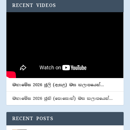
RECENT VIDEOS
මහාමේඝ 2026 ජූලි (​ඇසළ) මස කලාපයෙන්…
මහාමේඝ 2026 ජුනි (​පොසොන්) මස කලාපයෙන්…
RECENT POSTS