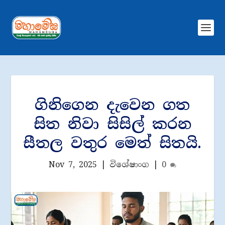
ගිනිගෙන දැවෙන ගත
සිත නිවා සිසිල් කරන
සීතල වතුර මෙත් සිතයි.
Nov 7, 2025
|
විශේෂාංග
|
0