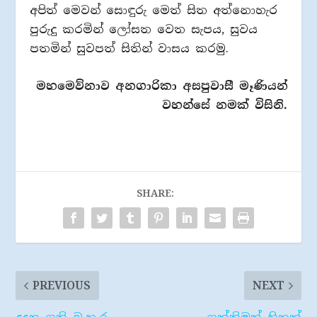
අපිත් මෙවන් සොඳුරු මෙත් සිත අත්නොහැර
පුරුදු කරමින් ලෝසත වෙත සැපය, සුවය
පතමින් සුවපත් සිතින් වාසය කරමු.
මහමෙව්නාව අනගාරිකා අසපුවාසී මෑණියන්
වහන්සේ නමක් විසිනි.
SHARE:
PREVIOUS
NEXT