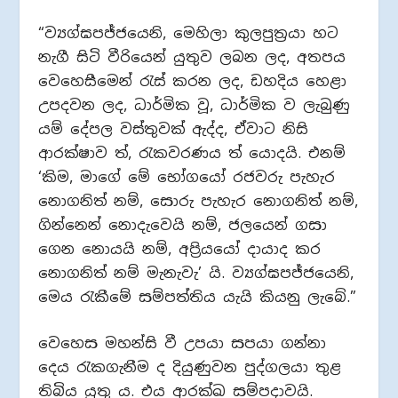
“ව්‍යග්ඝපජ්ජයෙනි, මෙහිලා කුලපුත්‍රයා හට
නැගී සිටි වීරියෙන් යුතුව ලබන ලද, අතපය
වෙහෙසීමෙන් රැස් කරන ලද, ඩහදිය හෙළා
උපදවන ලද, ධාර්මික වූ, ධාර්මික ව ලැබුණු
යම් දේපල වස්තුවක් ඇද්ද, ඒවාට නිසි
ආරක්ෂාව ත්, රැකවරණය ත් යොදයි. එනම්
‘කිම, මාගේ මේ භෝගයෝ රජවරු පැහැර
නොගනිත් නම්, සොරු පැහැර නොගනිත් නම්,
ගින්නෙන් නොදැවෙයි නම්, ජලයෙන් ගසා
ගෙන නොයයි නම්, අප්‍රියයෝ දායාද කර
නොගනිත් නම් මැනැවැ’ යි. ව්‍යග්ඝපජ්ජයෙනි,
මෙය රැකීමේ සම්පත්තිය යැයි කියනු ලැබේ.”
වෙහෙස මහන්සි වී උපයා සපයා ගන්නා
දෙය රැකගැනීම ද දියුණුවන පුද්ගලයා තුළ
තිබිය යුතු ය. එය ආරක්ඛ සම්පදාවයි.