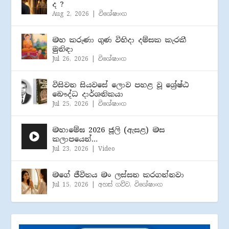
ද ?
Aug 2, 2026
|
විශේෂාංග
මහ කරුණා ගුණ විහිදා දම්සක කැරකී
මුනිඳා
Jul 26, 2026
|
විශේෂාංග
විසිවන සියවසේ ලොව පහළ වූ ශ්‍රේෂ්ඨ
බෞද්ධ දාර්ශනිකයා
Jul 25, 2026
|
විශේෂාංග
මහාමේඝ 2026 ජූලි (​ඇසළ) මස
කලාපයෙන්…
Jul 23, 2026
|
Video
මගේ ජීවිතය මං ලස්සන කරගන්නවා
Jul 15, 2026
|
අහස් ගව්ව
,
විශේෂාංග