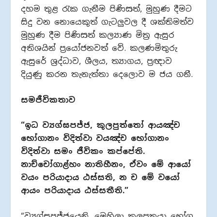
දහම තුළ රැක ගැනීම පිණිසත්, මුහුණ දීමට
සිදු වන නොයෙකුත් ගැටලුවල දී ශක්තිමත්ව
මුහුණ දීම පිණිසත් කල්‍යාණ මිත්‍ර ඇසුර
අතිශයින් ප්‍රයෝජනවත් වේ. කලණමිතුරු
ඇසුරේ ශ්‍රද්ධාව, ශීලය, ත්‍යාගය, ප්‍රඥාව
දියුණු කරන තැනැත්තා දෙලොව ම ජය ගනී.
සමජීවිකතා​ව
“ඉධ ව්‍යග්ඝපජ්ජ, කුලපුත්තෝ ආයඤ්ච
භෝගානං විදිත්වා වයඤ්ච භෝගානං
විදිත්වා සමං ජීවිකං කප්පේති.
නාච්චෝගාළ්හං නාතිහීනං, ඒවං මේ ආයෝ
වයං පරියාදාය ඨස්සති, න ච මේ වයෝ
ආයං පරියාදාය ඨස්සතීති.”
“ව්‍යග්ඝපජ්ජයෙනි, මෙහිලා කුලපුත්‍රයා භෝග