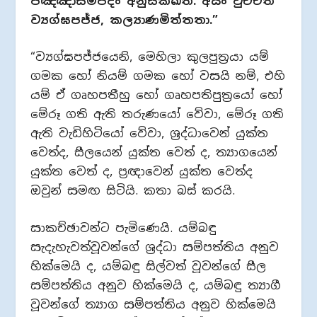
පඤ්ඤාසම්පදං අනුසික්ඛති. අයං වුච්චති
ව්‍යග්ඝපජ්ජ, කල්‍යාණමිත්තතා.”
“ව්‍යග්ඝපජ්ජයෙනි, මෙහිලා කුලපුත්‍රයා යම්
ගමක හෝ නියම් ගමක හෝ වසයි නම්, එහි
යම් ඒ ගෘහපතීහු හෝ ගෘහපතිපුත්‍රයෝ හෝ
මේරූ ගති ඇති තරුණයෝ වේවා, මේරූ ගති
ඇති වැඩිහිටියෝ වේවා, ශ්‍රද්ධාවෙන් යුක්ත
වෙත්ද, සීලයෙන් යුක්ත වෙත් ද, ත්‍යාගයෙන්
යුක්ත වෙත් ද, ප්‍රඥාවෙන් යුක්ත වෙත්ද
ඔවුන් සමඟ සිටියි. කතා බස් කරයි.
සාකච්ඡාවන්ට පැමිණෙයි. යම්බඳු
සැදැහැවත්වූවන්ගේ ශ්‍රද්ධා සම්පත්තිය අනුව
හික්මෙයි ද, යම්බඳු සිල්වත් වූවන්ගේ සීල
සම්පත්තිය අනුව හික්මෙයි ද, යම්බඳු ත්‍යාගී
වූවන්ගේ ත්‍යාග සම්පත්තිය අනුව හික්මෙයි