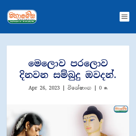
මෙලොව පරලොව
දිනවන සම්බුදු ඔවදන්.
Apr 26, 2023
|
විශේෂාංග
|
0