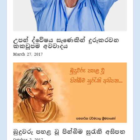
උපන් ද්වේෂය සැණෙකින් දුරුකරවන
කකචූපම අවවාදය
March 27, 2017
බුදුවරු පහළ වූ පින්බිම සුරැකි අසිපත