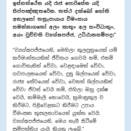
ඉස්සත්ථේන යදි රාජ පොරිසේන යදි
සිප්පඤ්ඤතරේන. තත්ථ දක්ඛෝ හෝති
අනලසෝ තත්‍රෑපායාය වීමංසාය
සමන්නාගතෝ අලං කාතුං අල සංවිධාතුං,
අයං වුච්චති ව්‍යග්ඝපජ්ජ, උට්ඨානසම්පදා”
“ව්‍යග්ඝපජ්ජයෙනි, මෙහිලා කුලපුත්‍රයෙක් යම්
කර්මාන්තයකින් ජීවිතය ගෙවයි නම්, එනම්
ගොවිතැනින් වේවා, වෙළඳාමෙන් වේවා,
ගවපාලනයෙන් වේවා, දුනු ශිල්පයෙන් වේවා,
රාජ්‍ය සේවයෙන් වේවා, වෙනත් ශිල්පයකින්
වේවා ජීවත් වෙයි නම්, එහිලා ඔහු දක්ෂ
වෙයි, කම්මැලි නොවෙයි, ක්‍රමානුකූල ව
කිරීමට, පිළිවෙළකට කිරීමට උපාය
වීමංසන කුසලතාවයෙන් යුක්ත වෙයි.
ව්‍යග්ඝපජ්ජයෙනි, මෙය නැගී සිටීමේ
සම්පත්තිය යැයි කියනු ලැබේ.”