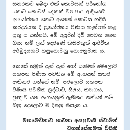
සතරකට බෙදා එක් කොටසක් පරිභෝග
කොට කොටස් දෙකක් ව්‍යාපාර ආදියෙහි
ආයෝජනය කොට අනෙක් කොටස හදිසි
කරදරයක දී ප්‍රයෝජනය පිණිස තැන්පත් කළ
යුතු ය යන්නයි. මේ අයුරින් දිවි පෙවත ගෙන
ගියා නම් ලක් දෙරණේ කිසිවකුත් ආර්ථික
අර්බුදයකට හසුනොවනු නොඅනුමාන ය.
කෙසේ නමුත් දැන් දැන් හෝ යමෙක් මෙලොව
යහපත පිණිස පවතින මේ අංගයන් සතර
ඇතිකර ගන්නේ නම්, පරලොව යහපත
පිණිස පවතින ශ්‍රද්ධාව, සීලය, ත්‍යාගය,
ප්‍රඥාව යන අංගයනුත් ඇතිකර ගන්නේ නම්
ඔහු දෙලොව ම දිනනු නිසැක ය.
මහමෙව්නාව භාවනා අසපුවාසී ස්වාමීන්
වහන්සේනමක් විසිනි