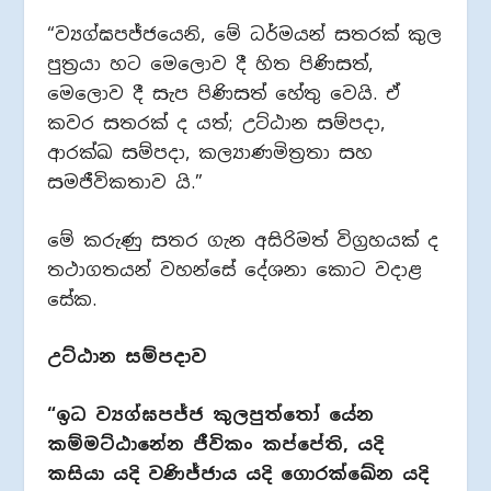
“ව්‍යග්ඝපජ්ජයෙනි, මේ ධර්මයන් සතරක් කුල
පුත්‍රයා හට මෙලොව දී හිත පිණිසත්,
මෙලොව දී සැප පිණිසත් හේතු වෙයි. ඒ
කවර සතරක් ද යත්; උට්ඨාන සම්පදා,
ආරක්ඛ සම්පදා, කල්‍යාණමිත්‍රතා සහ
සමජීවිකතාව යි.”
මේ කරුණු සතර ගැන අසිරිමත් විග්‍රහයක් ද
තථාගතයන් වහන්සේ දේශනා කොට වදාළ
සේක.
උට්ඨාන සම්පදාව
“ඉධ ව්‍යග්ඝපජ්ජ කුලපුත්තෝ යේන
කම්මට්ඨානේන ජීවිකං කප්පේති, යදි
කසියා යදි වණිජ්ජාය යදි ගොරක්ඛේන යදි