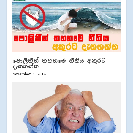
පොලිතීන් තහනමේ නීතිය අකුරට
දැනගන්න
November 6, 2018