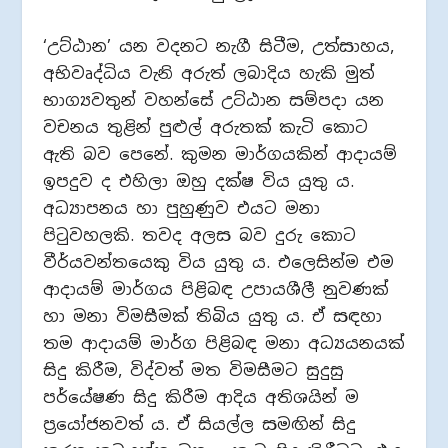
‘උට්ඨාන’ යන වදනට නැගී සිටීම, උත්සාහය,
අභිවෘද්ධිය වැනි අරුත් ලබාදිය හැකි මුත්
භාග්‍යවතුන් වහන්සේ උට්ඨාන සම්පදා යන
වචනය තුළින් පුළුල් අරුතක් කැටි කොට
ඇති බව පෙනේ. කුමන මාර්ගයකින් ආදායම්
ඉපදුව ද එහිලා ඔහු දක්ෂ විය යුතු ය.
අධ්‍යාපනය හා පුහුණුව එයට මනා
පිටුවහලකි. තවද අලස බව දුරු කොට
වීර්යවන්තයෙකු විය යුතු ය. එලෙසින්ම එම
ආදායම් මාර්ගය පිළිබඳ උපායශීලී නුවණක්
හා මනා විමසීමක් තිබිය යුතු ය. ඒ සඳහා
තම ආදායම් මාර්ග පිළිබඳ මනා අධ්‍යයනයක්
සිදු කිරීම, විද්වත් මත විමසීමට සුදුසු
පර්යේෂණ සිදු කිරීම ආදිය අතිශයින් ම
ප්‍රයෝජනවත් ය. ඒ සියල්ල සමඟින් සිදු