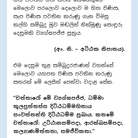
මෙලොව පරලොව දෙලොව ම හිත පිණිස,
සැප පිණිස පවතින කරුණු ගැන විමසූ
කල්හි සම්බුදු මුව මඬලින් නික්මුණු සොඳුරු
දෙසුමකි ව්‍යග්ඝපජ්ජ සූත්‍රය.
(අං. නි. – අට්ඨක නිපාතය).
එම දෙසුම තුළ සම්බුදුරජාණන් වහන්සේ
මෙලොව යහපත පිණිස පවතින කරුණු
සතරක් මේ ලෙසින් පෙන්වා වදාළ සේක.
“චත්තාරෝ මේ ව්‍යග්ඝපජ්ජ, ධම්මා
කුලපුත්තස්ස දිට්ඨධම්මහිතාය
සංවත්තන්ති දිට්ඨධම්ම සුඛාය. කතමේ
චත්තාරෝ: උට්ඨානසම්පදා, ආරක්ඛසම්පදා,
කල්‍යාණමිත්තතා, සමජීවිකතා.”