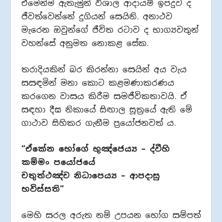
එමෙන්ම ඇතැමුන් විශාල ආදායම් ඉපදුව ද
ජීවත්වෙන්නේ දුගියන් සෙයිනි. අනාථව
මැරෙන ඔවුන්ගේ ජීවිත රටාව ද භාග්‍යවතුන්
වහන්සේ අනුමත නොකළ සේක.
තරාදියකින් බර කිරන්නා සෙයින් අය වැය
සසඳමින් මනා කොට කළමණාකරණය
කරගෙන වාසය කිරීම සමජීවිකතාවයි. ඒ
සඳහා දීඝ නිකායේ සිඟාල සූත්‍රයේ ඇති මේ
ගාථාව සිහිකර ගැනීම ප්‍රයෝජනවත් ය.
“ඒකේන භෝගේ භුඤ්ජෙය්‍ය – ද්වීහි
කම්මං පයෝජයේ
චතුත්ථඤ්ච නිධාපෙය්‍ය – ආපදාසු
භවිස්සති”
මෙහි සරල අරුත නම් උපයන භෝග සම්පත්