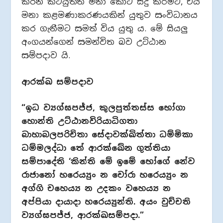
කරන කටයුත්ත මනා කොට සිදු කිරීමට, එය
මනා කළමණාකරණයකින් යුතුව සංවිධානය
කර ගැනීමට සමත් විය යුතු ය. මේ සියලු
අංගයන්ගෙන් සමන්විත බව උට්ඨාන
සම්පදාව යි.
ආරක්ඛ සම්පදාව
“ඉධ ව්‍යග්ඝපජ්ජ, කුලපුත්තස්ස භෝගා
හොන්ති උට්ඨානවිරියාධිගතා
බාහාබලපරිචිතා සේදාවක්ඛිත්තා ධම්මිකා
ධම්මලද්ධා තේ ආරක්ඛේන ගුත්තියා
සම්පාදේති ‘කින්ති මේ ඉමේ භෝගේ නේව
රාජානෝ හරෙය්‍යුං න චෝරා හරෙය්‍යුං න
අග්ගි චහෙය්‍ය න උදකං වහෙය්‍ය න
අප්පියා දායාදා හරෙය්‍යුන්ති. අයං වුච්චති
ව්‍යග්ඝපජ්ජ, ආරක්ඛසම්පදා.”