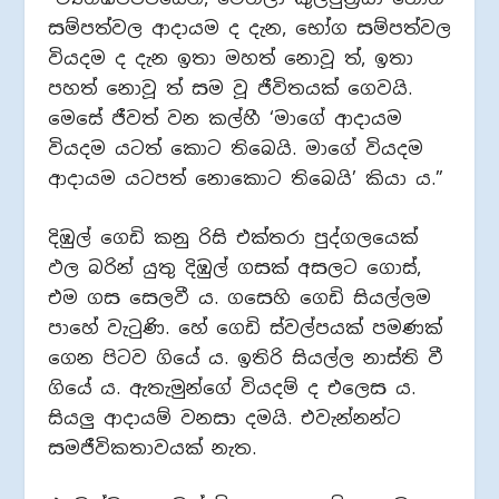
සම්පත්වල ආදායම ද දැන, භෝග සම්පත්වල
වියදම ද දැන ඉතා මහත් නොවූ ත්, ඉතා
පහත් නොවූ ත් සම වූ ජීවිතයක් ගෙවයි.
මෙසේ ජීවත් වන කල්හී ‘මාගේ ආදායම
වියදම යටත් කොට තිබෙයි. මාගේ වියදම
ආදායම යටපත් නොකොට තිබෙයි’ කියා ය.”
දිඹුල් ගෙඩි කනු රිසි එක්තරා පුද්ගලයෙක්
ඵල බරින් යුතු දිඹුල් ගසක් අසලට ගොස්,
එම ගස සෙලවී ය. ගසෙහි ගෙඩි සියල්ලම
පාහේ වැටුණි. හේ ගෙඩි ස්වල්පයක් පමණක්
ගෙන පිටව ගියේ ය. ඉතිරි සියල්ල නාස්ති වී
ගියේ ය. ඇතැමුන්ගේ වියදම් ද එලෙස ය.
සියලු ආදායම් වනසා දමයි. එවැන්නන්ට
සමජීවිකතාවයක් නැත.