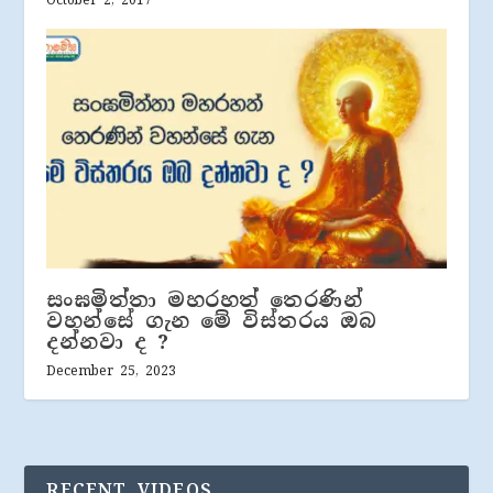
October 2, 2017
සංඝමිත්තා මහරහත් තෙරණින්
වහන්සේ ගැන මේ විස්තරය ඔබ
දන්නවා ද ?
December 25, 2023
RECENT VIDEOS