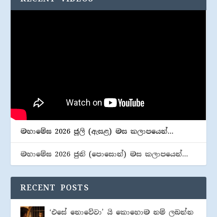
මහාමේඝ 2026 ජූලි (​ඇසළ) මස කලාපයෙන්…
මහාමේඝ 2026 ජුනි (​පොසොන්) මස කලාපයෙන්…
RECENT POSTS
‘එසේ නොවේවා’ යි කොහොම නම් ලබන්න