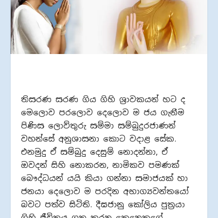
තිසරණ සරණ ගිය ගිහි ශ්‍රාවකයන් හට ද
මෙලොව පරලොව දෙලොව ම ජය ගැනීම
පිණිස ලොව්තුරු සම්මා සම්බුදුරජාණන්
වහන්සේ අනුශාසනා කොට වදාළ සේක.
එනමුදු ඒ සම්බුදු දෙසුම් නොදන්නා, ඒ
ඔවදන් සිහි නොකරන, නාමිකව පමණක්
බෞද්ධයන් යයි කියා ගන්නා සමාජයක් හා
ජනයා දෙලොව ම පරදින අභාග්‍යවන්තයෝ
බවට පත්ව සිටිති. දීඝජානු කෝලිය පුත්‍රයා
ගිහි ජීවිතය ගත කරන කෙනෙකුගේ