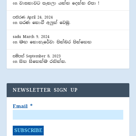
වාසනාවට පැනලා යන්න දෙන්න එපා !
on
පතිරණ
April 24, 2024
පරණ නොවී අලුත් වෙමු.
on
sadu
March 9, 2024
මඟ නොහැරේවා පින්බර පින්කෙත
on
සම්පත්
September 8, 2023
සිත සිතෙන්ම රකින්න.
on
NEWSLETTER SIGN UP
Email
*