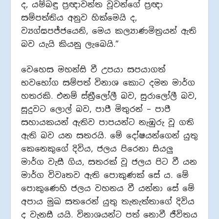
ද, යම්බඳු ප්‍රඥාවන්ත වූවන්ගේ ප්‍රඥා
සම්පත්තිය අනුව හික්මෙයි ද,
ව්‍යග්ඝපජ්ජයෙනි, මෙය කල්‍යාණමිත්‍රයන් ඇති
බව යැයි කියනු ලැබෙයි.”
වෙහෙස මහන්සි වී උපයා සපයාගත්
භවභෝග සම්පත් විනාශ කොට දමන මාර්ග
හතරකි. එනම් ස්ත්‍රීලෝලී බව, සුරාලෝලී බව,
සූදුවට ලොල් බව, පාපී මිතුරන් – පාපී
සහායකයන් ඇතිව පාපයන්ට නැඹුරු වූ ගති
ඇති බව යන සතරයි. මේ දෝෂයන්ගෙන් යුතු
කෙනෙකුගේ දිවිය, ජලය පිරෙනා සියලු
මාර්ග වැසී ගිය, සතරක් වූ ජලය පිට වී යන
මාර්ග විවෘතව ඇති පොකුණක් සේ ය. මේ
පොකුණෙහි ජලය වහනය වී යන්නා සේ මේ
අපාය මුඛ සතරෙන් යුතු තැනැත්තාගේ දිවිය
ද වැනසී යයි. විනාශයන්ට පත් නොවී ජීවිතය