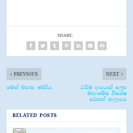
SHARE:
PREVIOUS
NEXT
මෙත් සිතක අසිරිය
ධර්ම දානයක් ලෙස
මහාමේඝ විශේෂ
වෙසක් කලාපය
RELATED POSTS