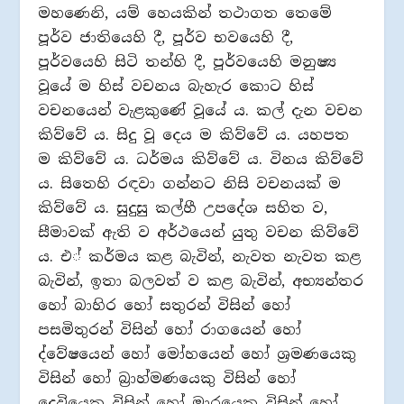
මහණෙනි, යම් හෙයකින් තථාගත තෙමේ
පූර්ව ජාතියෙහි දී, පූර්ව භවයෙහි දී,
පූර්වයෙහි සිටි තන්හි දී, පූර්වයෙහි මනුෂ්‍ය
වූයේ ම හිස් වචනය බැහැර කොට හිස්
වචනයෙන් වැළකුණේ වූයේ ය. කල් දැන වචන
කිව්වේ ය. සිදු වූ දෙය ම කිව්වේ ය. යහපත
ම කිව්වේ ය. ධර්මය කිව්වේ ය. විනය කිව්වේ
ය. සිතෙහි රඳවා ගන්නට නිසි වචනයක් ම
කිව්වේ ය. සුදුසු කල්හී උපදේශ සහිත ව,
සීමාවක් ඇති ව අර්ථයෙන් යුතු වචන කිව්වේ
ය. එ් කර්මය කළ බැවින්, නැවත නැවත කළ
බැවින්, ඉතා බලවත් ව කළ බැවින්, අභ්‍යන්තර
හෝ බාහිර හෝ සතුරන් විසින් හෝ
පසමිතුරන් විසින් හෝ රාගයෙන් හෝ
ද්වේෂයෙන් හෝ මෝහයෙන් හෝ ශ‍්‍රමණයෙකු
විසින් හෝ බ‍්‍රාහ්මණයෙකු විසින් හෝ
දෙවියෙකු විසින් හෝ මාරයෙකු විසින් හෝ