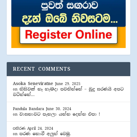
RECENT COMMENTS
Asoka Seneviratne
June 29, 2025
කිසිවක් නෑ හැමදා පවතින්නේ – බුදු සරණයි අපට
on
වටින්නේ…
Pandula Bandara
June 30, 2024
වාසනාවට පැනලා යන්න දෙන්න එපා !
on
පතිරණ
April 24, 2024
පරණ නොවී අලුත් වෙමු.
on