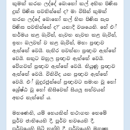
කුමක් කරන ලද්දේ බොහෝ කල් අහිත පිණිස
දුක් පිණිස පවතින්නේ ද? මා විසින් කුමක්
කරන ලද්දේ බොහෝ කල් හිත පිණිස සැප
පිණිස පවතින්නේ ද?’ යනාදී වශයෙනි. හේ එ්
කර්මය කළ බැවින්, නැවත නැවත කළ බැවින්,
ඉතා බලවත් ව කළ බැවින්, මහා ප‍්‍රඥාව
ඇත්තේ වෙයි. පැතිර පවත්නා ප‍්‍රඥාව ඇත්තේ
වෙයි. සතුට බහුල ප‍්‍රඥාව ඇත්තේ වෙයි.
වේගවත් ප‍්‍රඥාව ඇත්තේ වෙයි. තියුණු ප‍්‍රඥාව
ඇත්තේ වෙයි. විනිවිද යන ප‍්‍රඥාව ඇත්තේ
වෙයි. එ් බුදුරජුන්ගේ ප‍්‍රඥාවට සමාන වූ හෝ
ශ්‍රේෂ්ඨ වූ හෝ කිසිවෙක් සියලූ සත්වයන්
අතර නැත්තේ ය.
මහණෙනි, යම් හෙයකින් තථාගත තෙමේ
පූර්ව ජාතියෙහි දී, පූර්ව භවයෙහි දී,
පූර්වයෙහි සිටි තන්හි දී, පූර්වයෙහි මනුෂ්‍ය