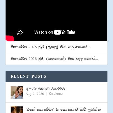
මහාමේඝ 2026 ජූලි (​ඇසළ) මස කලාපයෙන්…
මහාමේඝ 2026 ජුනි (​පොසොන්) මස කලාපයෙන්…
RECENT POSTS
අසාධාරණයට එරෙහිව
Aug 7, 2026
|
විශේෂාංග
‘එසේ නොවේවා’ යි කොහොම නම් ලබන්න