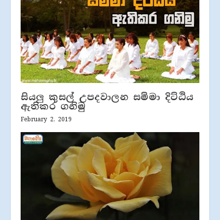
සියලු කුසල් උපදවාලන සම්මා දිට්ඨිය
ඇතිකර ගනිමු
February 2, 2019