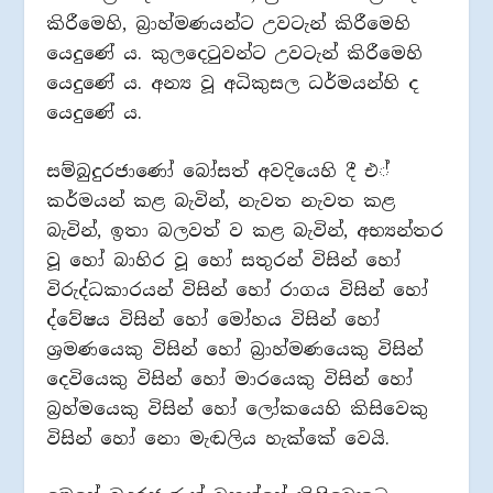
කිරීමෙහි, බ‍්‍රාහ්මණයන්ට උවටැන් කිරීමෙහි
යෙදුණේ ය. කුලදෙටුවන්ට උවටැන් කිරීමෙහි
යෙදුණේ ය. අන්‍ය වූ අධිකුසල ධර්මයන්හි ද
යෙදුණේ ය.
සම්බුදුරජාණෝ බෝසත් අවදියෙහි දී එ්
කර්මයන් කළ බැවින්, නැවත නැවත කළ
බැවින්, ඉතා බලවත් ව කළ බැවින්, අභ්‍යන්තර
වූ හෝ බාහිර වූ හෝ සතුරන් විසින් හෝ
විරුද්ධකාරයන් විසින් හෝ රාගය විසින් හෝ
ද්වේෂය විසින් හෝ මෝහය විසින් හෝ
ශ‍්‍රමණයෙකු විසින් හෝ බ‍්‍රාහ්මණයෙකු විසින්
දෙවියෙකු විසින් හෝ මාරයෙකු විසින් හෝ
බ‍්‍රහ්මයෙකු විසින් හෝ ලෝකයෙහි කිසිවෙකු
විසින් හෝ නො මැඬලිය හැක්කේ වෙයි.