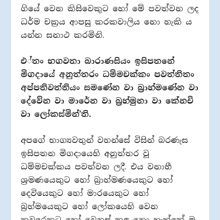
ගියේ වෙන කිසිවෙකුට හෝ මේ පවත්වන ලද
ධර්ම චක‍්‍රය ආපසු කරකවාලිය නො හැකි ය
යන්න සනාථ කරමිනි.
එ්තං භගවතා බාරාණසියං ඉසිපතනේ
මිගදායේ අනුත්තරං ධම්මචක්කං පවත්තිතං
අප්පතිවත්තියං සමණේන වා බ‍්‍රාහ්මණේන වා
දේවේන වා මාරේන වා බ‍්‍රහ්මුනා වා කේනචි
වා ලෝකස්මින්’ති.
අපගේ භාග්‍යවතුන් වහන්සේ විසින් බරණැස
ඉසිපතන මිගදායෙහි අනුත්තර වූ
ධම්මචක්කය පවත්වන ලදී. එය වනාහී
ශ‍්‍රමණයෙකුට හෝ බ‍්‍රාහ්මණයෙකුට හෝ
දෙවියෙකුට හෝ මාරයෙකුට හෝ
බ‍්‍රහ්මයෙකුට හෝ ලෝකයෙහි වෙන
කවරෙකුට හෝ වෙනස් කළ නො හැක්කේ ම