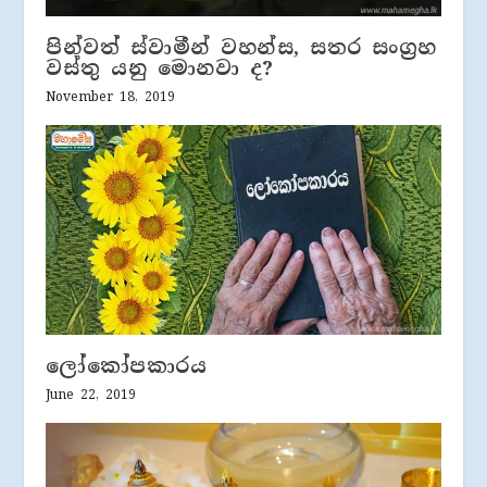
පින්වත් ස්වාමීන් වහන්ස, සතර සංග්‍රහ
වස්තු යනු මොනවා ද?
November 18, 2019
ලෝකෝපකාරය
June 22, 2019