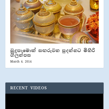
බුදුපාමොක් සඟරුවන පුදන්නට මිහිරි
ගිලන්පස
March 4, 2014
RECENT VIDEOS