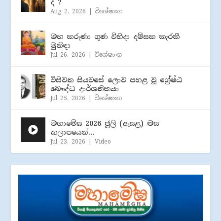
ද ?
Aug 2, 2026
|
විශේෂාංග
මහ කරුණා ගුණ විහිදා දම්සක කැරකී
මුනිඳා
Jul 26, 2026
|
විශේෂාංග
විසිවන සියවසේ ලොව පහළ වූ ශ්‍රේෂ්ඨ
බෞද්ධ දාර්ශනිකයා
Jul 25, 2026
|
විශේෂාංග
මහාමේඝ 2026 ජූලි (​ඇසළ) මස
කලාපයෙන්…
Jul 23, 2026
|
Video