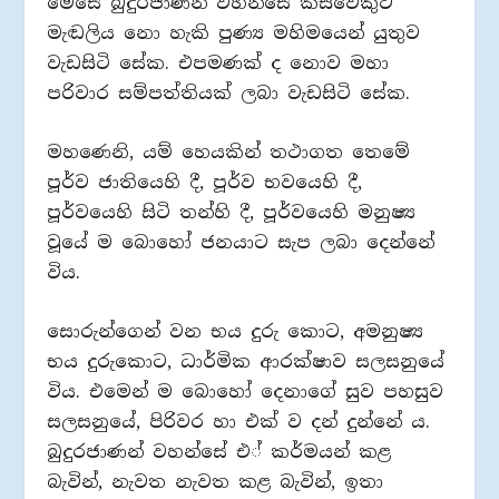
මෙසේ බුදුරජාණන් වහන්සේ කිසිවෙකුට
මැඬලිය නො හැකි පුණ්‍ය මහිමයෙන් යුතුව
වැඩසිටි සේක. එපමණක් ද නොව මහා
පරිවාර සම්පත්තියක් ලබා වැඩසිටි සේක.
මහණෙනි, යම් හෙයකින් තථාගත තෙමේ
පූර්ව ජාතියෙහි දී, පූර්ව භවයෙහි දී,
පූර්වයෙහි සිටි තන්හි දී, පූර්වයෙහි මනුෂ්‍ය
වූයේ ම බොහෝ ජනයාට සැප ලබා දෙන්නේ
විය.
සොරුන්ගෙන් වන භය දුරු කොට, අමනුෂ්‍ය
භය දුරුකොට, ධාර්මික ආරක්ෂාව සලසනුයේ
විය. එමෙන් ම බොහෝ දෙනාගේ සුව පහසුව
සලසනුයේ, පිරිවර හා එක් ව දන් දුන්නේ ය.
බුදුරජාණන් වහන්සේ එ් කර්මයන් කළ
බැවින්, නැවත නැවත කළ බැවින්, ඉතා