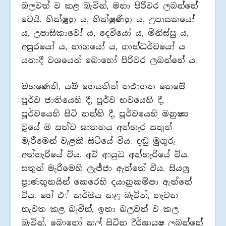
බලවත් ව කළ බැවින්, මහා පිරිවර ලබන්නේ
වෙයි. භික්ෂූහු ය, භික්ෂුණීහු ය, උපාසකයෝ
ය, උපාසිකාවෝ ය, දෙවියෝ ය, මිනිස්සු ය,
අසුරයෝ ය, නාගයෝ ය, ගාන්ධර්වයෝ ය
යනාදී වශයෙන් බොහෝ පිරිවර ලබන්නේ ය.
මහණෙනි, යම් හෙයකින් තථාගත තෙමේ
පූර්ව ජාතියෙහි දී, පූර්ව භවයෙහි දී,
පූර්වයෙහි සිටි තන්හි දී, පූර්වයෙහි මනුෂ්‍ය
වූයේ ම සත්ව ඝාතනය අත්හැර සතුන්
මැරීමෙන් වැළකී සිටියේ විය. දඬු මුගුරු
අත්හැරියේ විය. අවි ආයුධ අත්හැරියේ විය.
සතුන් මැරීමෙහි ලැජ්ජා ඇත්තේ විය. සියලූ
ප‍්‍රාණභූතයින් කෙරෙහි දයානුකම්පා ඇත්තේ
විය. හේ එ් කර්මය කළ බැවින්, නැවත
නැවත කළ බැවින්, ඉතා බලවත් ව කල
බැවින්, බොහෝ කල් සිටින දීර්ඝායුෂ ලබන්නේ