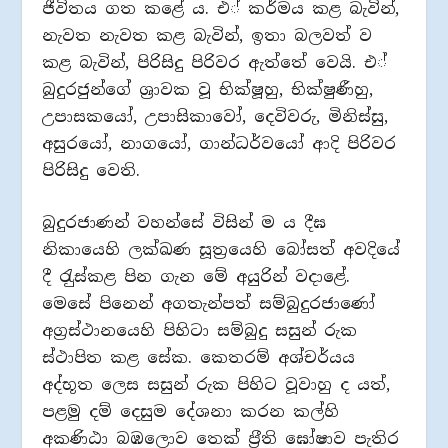
ජීවිතය ගත කළේ ය. එ් කර්මය කළ බැවින්,
නැවත නැවත කළ බැවින්, ඉතා බලවත් ව
කළ බැවින්, පිරිසිදු පිරිවර ඇත්තේ වෙයි. එ්
බුදුරජුන්ගේ ශ‍්‍රාවක වූ භික්ෂූහු, භික්ෂුණීහු,
උපාසකයෝ, උපාසිකාවෝ, දෙවිවරු, මිනිස්සු,
අසුරයෝ, නාගයෝ, ගාන්ධර්වයෝ ආදි පිරිවර
පිරිසිදු වෙති.
බුදුරජාණන් වහන්සේ විසින් ම ය දීඝ
නිකායෙහි ලක්ඛණ සූත‍්‍රයෙහි බෝසත් අවදියේ
දී රැුස්කළ පින ගැන මේ අයුරින් වදාළේ.
මෙසේ පිනෙන් අගතැන්පත් සම්බුදුරජාණෝ
අග‍්‍රස්ථානයෙහි පිහිටා සම්බුදු සසුන් රුක
ස්ථාපිත කළ සේක. කෙතරම් අශ්චර්යය
අද්භූත ලෙස සසුන් රුක පිහිට වූවාහු ද යත්,
පළමු දම් දෙසුම දේශනා කරන කල්හි
අකණිඨා බඹලොව තෙක් ප‍්‍රීති ඝෝෂාව පැතිර