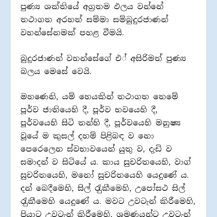
පුණ්‍ය ශක්තියේ අග‍්‍රතම ඵලය වන්නේ
තථාගත අරහත් සම්මා සම්බුදුරජාණන්
වහන්සේනමක් පහළ වීමයි.
බුදුරජාණන් වහන්සේගේ එ් අසිරිමත් පුණ්‍ය
බලය මෙසේ වෙයි.
මහණෙනි, යම් හෙයකින් තථාගත තෙමේ
පූර්ව ජාතියෙහි දී, පූර්ව භවයෙහි දී,
පූර්වයෙහි සිටි තන්හි දී, පූර්වයෙහි මනුෂ්‍ය
වූයේ ම කුසල් දහම් පිළිබඳ ව නො
පෙරෙලෙන ස්වභාවයෙන් යුතු ව, දැඩි ව
සමාදන් ව සිටියේ ය. කාය සුචරිතයෙහි, වාග්
සුචරිතයෙහි, මනෝ සුචරිතයෙහි යෙදුණේ ය.
දන් බෙදීමෙහි, සිල් රැුකීමෙහි, උපෝසථ සිල්
රැුකීමෙහි යෙදුණේ ය. මවට උවටැන් කිරීමෙහි,
පියාට උවටැන් කිරීමෙහි, ශ‍්‍රමණයන්ට උවටැන්