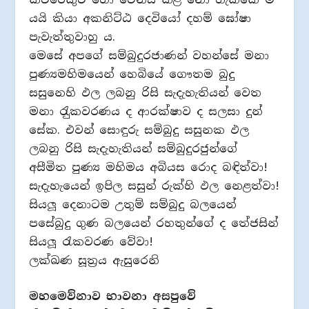
යයි කියා අකනිට්ඨ දෙවියෝ දහම් ඝෝෂා
පැවැත්තුවාහු ය.
මෙසේ අපගේ සම්බුදුරජාණන් වහන්සේ මනා
පුණ්‍යමහිමයෙන් හෙබියේ ගෞතම බුදු
සසුනෙහි ඵල ලබනු රිසි සැදැහැතියන් වෙත
මනා රැුකවරණය ද ආරක්ෂාව ද සලසා දුන්
සේක. එවන් සොඳුරු සම්බුදු සසුනක ඵල
ලබනු රිසි සැදැහැතියන් සම්බුදුරජුන්ගේ
අසීමිත පුණ්‍ය මහිමය අබියස රොද බඳිත්වා!
සැදැහැයෙන් ඉපිල සසුන් රුක්හි ඵල නෙළත්වා!
සියලූ දෙනාටම උතුම් සම්බුදු බලයෙන්
පසේබුදු ගුණ බලයෙන් රහතුන්ගේ ද තේජසින්
සියලූ රැකවරණ වේවා!
ලක්ඛණ සූත‍්‍රය ඇසුරෙනි
මහමෙව්නාව භාවනා අසපුවේ