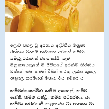
ලොව පහළ වූ අසහාය අද්විතීය මනුෂ්‍ය
රත්නය වනාහී තථාගත අරහත් සම්මා
සම්බුදුරජාණන් වහන්සේයි. සෑම
මනුෂ්‍යයෙකුගේ ම ජීවිතයේ ඉරණම තීරණය
වන්නේ තම තමන් විසින් කරනු ලබන කුසල
අකුසල කර්මයන් මතය. එය මෙසේ ය.
කම්මස්සකෝම්හී කම්ම දායාෙදා්, කම්ම
යෝනි, කම්ම බන්ධූ, කම්ම පටිසරණා, යං
කම්මං කරිස්සාමී කළ්‍යාණං වා පාපකං වා