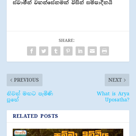
ස්වාමීන් වහන්සේනමක් විසින් සම්පාදිතයි
SHARE:
PREVIOUS
NEXT
නිවන් මඟට පැමිණි
What is Arya
පුතේ
Uposatha?
RELATED POSTS