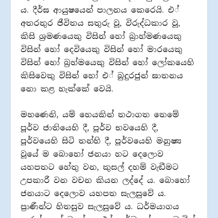
ය. දීර්ඝ ආයුෂයෙන් පාලනය කෙරෙයි. එ්
අතරතුර ජීවිතය සතුරු වූ, විරුද්ධකාර වූ,
කිසි ශ‍්‍රමණයෙකු විසින් හෝ බ‍්‍රාහ්මණයෙකු
විසින් හෝ දෙවියෙකු විසින් හෝ මාරයෙකු
විසින් හෝ බ‍්‍රහ්මයෙකු විසින් හෝ ලෝකයෙහි
කිසිවෙකු විසින් හෝ එ් බුදුරජුන් ඝාතනය
නො කළ හැක්කේ වෙයි.
මහණෙනි, යම් හෙයකින් තථාගත තෙමේ
පූර්ව ජාතියෙහි දී, පූර්ව භවයෙහි දී,
පූර්වයෙහි සිටි තන්හි දී, පූර්වයෙහි මනුෂ්‍ය
වූයේ ම බොහෝ ජනයා හට දෙලොව
යහපතට හේතු වන, කුසල් දහම් වැඞීමට
උපකාරී වන වචන කියන ලද්දේ ය. බොහෝ
ජනයාට දෙලොව යහපත සැලසුවේ ය.
ප‍්‍රාණීන්ට හිතසුව සැලසුවේ ය. ධර්මයාගය