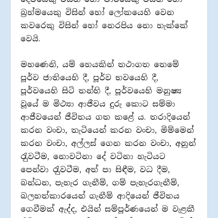
බ‍්‍රහ්මයෙකු විසින් හෝ ලෝකයෙහි වෙන
කවරෙකු විසින් හෝ නෙරපිය නො හැක්කේ
වෙයි.
මහණෙනි, යම් හෙයකින් තථාගත තෙමේ
පූර්ව ජාතියෙහි දී, පූර්ව භවයෙහි දී,
පූර්වයෙහි සිටි තන්හි දී, පූර්වයෙහි මනුෂ්‍ය
වූයේ ම මිථ්‍යා ආජීවය දුරු කොට සම්මා
ආජීවයෙන් ජීවිතය ගත කළේ ය. තරාදියෙන්
කරන වංචා, තැටියෙන් කරන වංචා, මිම්මෙන්
කරන වංචා, අල්ලස් ගෙන කරන වංචා, අනුන්
රැුවටීම, නොවටිනා දේ වටිනා හැටියට
පෙන්වා රැුවටීම, අත් පා සිඳීම, වධ දීම,
බන්ධන, පැහැර ගැනීම්, ගම් පැහැරගැනීම්,
බලහත්කාරයෙන් ගැනීම් ආදියෙන් ජීවිතය
ගෙවීමක් ඇද්ද, එයින් සම්පූර්ණයෙන් ම වැළකී