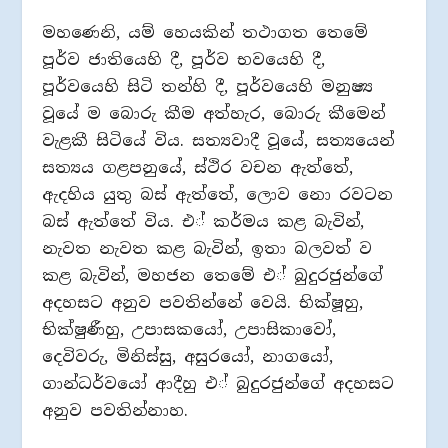
මහණෙනි, යම් හෙයකින් තථාගත තෙමේ
පූර්ව ජාතියෙහි දී, පූර්ව භවයෙහි දී,
පූර්වයෙහි සිටි තන්හි දී, පූර්වයෙහි මනුෂ්‍ය
වූයේ ම බොරු කීම අත්හැර, බොරු කීමෙන්
වැළකී සිටියේ විය. සත්‍යවාදී වූයේ, සත්‍යයෙන්
සත්‍යය ගළපනුයේ, ස්ථිර වචන ඇත්තේ,
ඇදහිය යුතු බස් ඇත්තේ, ලොව නො රවටන
බස් ඇත්තේ විය. එ් කර්මය කළ බැවින්,
නැවත නැවත කළ බැවින්, ඉතා බලවත් ව
කළ බැවින්, මහජන තෙමේ එ් බුදුරජුන්ගේ
අදහසට අනුව පවතින්නේ වෙයි. භික්ෂූහු,
භික්ෂුණීහු, උපාසකයෝ, උපාසිකාවෝ,
දෙවිවරු, මිනිස්සු, අසුරයෝ, නාගයෝ,
ගාන්ධර්වයෝ ආදීහු එ් බුදුරජුන්ගේ අදහසට
අනුව පවතින්නාහ.