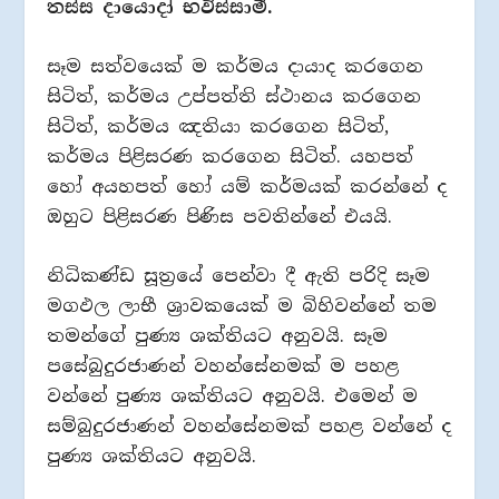
තස්ස දායාෙදා් භවිස්සාමී.
සෑම සත්වයෙක් ම කර්මය දායාද කරගෙන
සිටිත්, කර්මය උප්පත්ති ස්ථානය කරගෙන
සිටිත්, කර්මය ඤතියා කරගෙන සිටිත්,
කර්මය පිළිසරණ කරගෙන සිටිත්. යහපත්
හෝ අයහපත් හෝ යම් කර්මයක් කරන්නේ ද
ඔහුට පිළිසරණ පිණිස පවතින්නේ එයයි.
නිධිකණ්ඩ සූත‍්‍රයේ පෙන්වා දී ඇති පරිදි සෑම
මගඵල ලාභී ශ‍්‍රාවකයෙක් ම බිහිවන්නේ තම
තමන්ගේ පුණ්‍ය ශක්තියට අනුවයි. සෑම
පසේබුදුරජාණන් වහන්සේනමක් ම පහළ
වන්නේ පුණ්‍ය ශක්තියට අනුවයි. එමෙන් ම
සම්බුදුරජාණන් වහන්සේනමක් පහළ වන්නේ ද
පුණ්‍ය ශක්තියට අනුවයි.