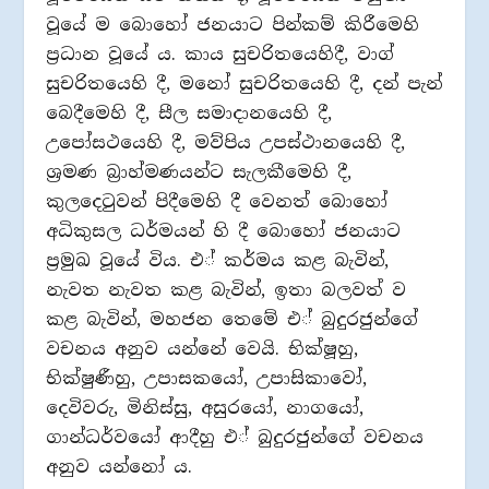
වූයේ ම බොහෝ ජනයාට පින්කම් කිරීමෙහි
ප‍්‍රධාන වූයේ ය. කාය සුචරිතයෙහිදී, වාග්
සුචරිතයෙහි දී, මනෝ සුචරිතයෙහි දී, දන් පැන්
බෙදීමෙහි දී, සීල සමාදානයෙහි දී,
උපෝසථයෙහි දී, මව්පිය උපස්ථානයෙහි දී,
ශ‍්‍රමණ බ‍්‍රාහ්මණයන්ට සැලකීමෙහි දී,
කුලදෙටුවන් පිදීමෙහි දී වෙනත් බොහෝ
අධිකුසල ධර්මයන් හි දී බොහෝ ජනයාට
ප‍්‍රමුඛ වූයේ විය. එ් කර්මය කළ බැවින්,
නැවත නැවත කළ බැවින්, ඉතා බලවත් ව
කළ බැවින්, මහජන තෙමේ එ් බුදුරජුන්ගේ
වචනය අනුව යන්නේ වෙයි. භික්ෂූහු,
භික්ෂුණීහු, උපාසකයෝ, උපාසිකාවෝ,
දෙවිවරු, මිනිස්සු, අසුරයෝ, නාගයෝ,
ගාන්ධර්වයෝ ආදීහු එ් බුදුරජුන්ගේ වචනය
අනුව යන්නෝ ය.