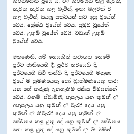
කරන්නෙක් වූයේ ය. එ් කර්මයන් කළ බැවින්,
නැවත නැවත කළ බැවින්, ඉතා බලවත් ව
කළ බැවින්, සියලූ සත්වයන් හට අග‍්‍ර වූයේත්
වෙයි. ශ්‍රේෂ්ඨ වූයේත් වෙයි. ප‍්‍රමුඛ වූයේත්
වෙයි. උතුම් වූයේත් වෙයි. වඩාත් උතුම්
වූයේත් වෙයි.
මහණෙනි, යම් හෙයකින් තථාගත තෙමේ
පූර්ව ජාතියෙහි දී, පූර්ව භවයෙහි දී,
පූර්වයෙහි සිටි තන්හි දී, පූර්වයෙහි මනුෂ්‍ය
වූයේ ම ශ‍්‍රමණයෙකු හෝ බ‍්‍රාහ්මණයෙකු කරා
යන හේ කරුණු දැනගැනීම පිණිස විමසන්නේ
වෙයි. එනම් ‘ස්වාමීනී, කුසලය යනු කුමක් ද?
අකුසලය යනු කුමක් ද? වැරදි දෙය යනු
කුමක් ද? නිවැරදි දෙය යනු කුමක් ද?
සේවනය කළ යුතු දේ යනු කුමක් ද? සේවනය
නො කළ යුතු දේ යනු කුමක් ද? මා විසින්