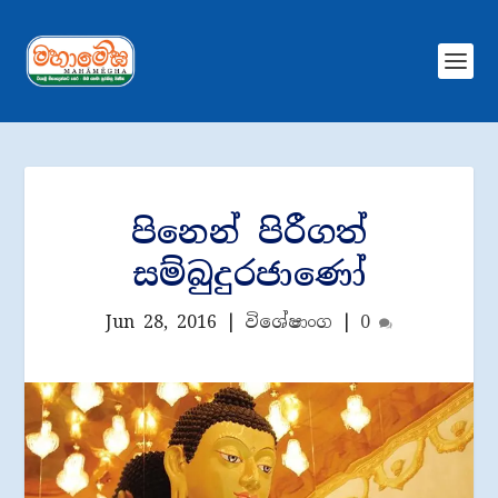
පිනෙන් පිරීගත්
සම්බුදුරජාණෝ
Jun 28, 2016
|
විශේෂාංග
|
0