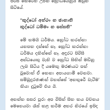
පිරිස කෙරෙහි උපන් ක්‍රෝධයෙනුයි ඔවුන්
සිටියේ.
“කුද්ධෝ අත්ථං න ජානාති
කුද්ධෝ ධම්මං න පස්සති”
මේ තමයි ධර්මය. ක්‍රෝධ කරන්නා
යහපත දන්නේ නෑ. ක්‍රෝධ කරන්නා
ධර්මය දකින්නේ නෑ. අඳුරට පිවිසි
අන්ධයෙකු වැනි ව ක්‍රෝධ සිතින් මඩිනු
ලැබ සිටිය දී යමෙකු මරණයට පත්
වූවොත් ඒ කෙනා අපායගාමී වෙනවා.
සම්බුදුරජාණන් වහන්සේ ‘අනතුරේ වැටීම’
කියා දුටුවේ එය යි.
අනන්ත සසර පුරා අප විසින් සිත කය වචනය
මෙහෙයවා රැස් කළ කර්ම අතර නිරයේ ඉපිද