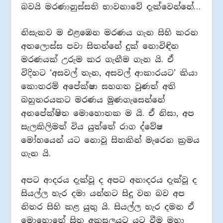
බවයි මරණානුස්සති භාවනාවේ දැක්වෙන්නේ…
නිසැකව ම එළඹෙන මරණය ගැන සිහි කරන
අතලොස්ස පවා සිතන්නේ දුක් නොවිඳින
මරණයක් උරුම කර ගැනීම ගැන යි. ඒ
විදිහට ‘අසවල් තැන, අසවල් ආකාරයට’ කියා
කොතරම් අපේක්ෂා සහගත වුණත් අති
බහුතරයකට මරණය මුණගැසෙන්නේ
අනපේක්ෂිත මොහොතක ම යි. ඒ නිසා, අප
සැලකිලිමත් විය යුත්තේ රාග ද්වේෂ
මෝහයෙන් යට නොවූ සිතකින් මැරෙන ක්‍රමය
ගැන යි.
අපට ආදරය දැක්වූ ද අපට අනාදරය දැක්වූ ද
සියල්ල හැර දමා යන්නට සිදු වන බව අප
නිතර සිහි කළ යුතු යි. සියල්ල හැර දමන ඒ
මොහොතේ සිත අකුසලයට යට වීම මහා