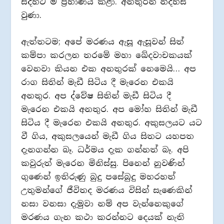
සදහට ම ප්‍රහාණය කළා. අනතුරින් නිදහස්
වුණා.
ඇත්තටම; අපේ මරණය ඇසූ ඇසූවන් සිත්
කම්පා කරලන තරමේ මහා ඛේදවාචකයක්
වෙනවා කියන එක අනතුරක් නෙමෙයි… අප
රාග සිතින් මැඩී සිටිය දී මැරෙන එකයි
අනතුර. අප ද්වේෂ සිතින් මැඩී සිටිය දී
මැරෙන එකයි අනතුර. අප මෝහ සිතින් මැඩී
සිටිය දී මැරෙන එකයි අනතුර. අකුසලයට යට
වී ගිය, අකුසලයෙන් මැඩී ගිය සිතට යහපත
දැනගන්න බෑ. ධර්මය දැක ගන්නත් බෑ. අපි
කවුරුත් මැරෙන මිනිස්සු. පිනෙන් නුවණින්
ගුණෙන් ඉතිරුණු බුදු පසේබුදු මහරහත්
උතුමන්ගේ ජීවිතද මරණය විසින් සැණෙකින්
නසා වනසා දැමුවා නම් අප වැන්නෙකුගේ
මරණය ගැන කථා කරන්නට දෙයක් නැති