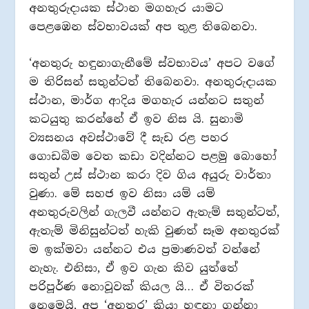
අනතුරුදායක ස්ථාන මගහැර යාමට
පෙළඹෙන ස්වභාවයක් අප තුළ තිබෙනවා.
‘අනතුරු හඳුනාගැනීමේ ස්වභාවය’ අපට වගේ
ම තිරිසන් සතුන්ටත් තිබෙනවා. අනතුරුදායක
ස්ථාන, මාර්ග ආදිය මගහැර යන්නට සතුන්
කටයුතු කරන්නේ ඒ ඉව නිස යි. සුනාමි
ව්‍යසනය අවස්ථාවේ දී සැඩ රළ පහර
ගොඩබිම වෙත කඩා වදින්නට පළමු බොහෝ
සතුන් උස් ස්ථාන කරා දිව ගිය අයුරු වාර්තා
වුණා. මේ සහජ ඉව නිසා යම් යම්
අනතුරුවලින් ගැලවී යන්නට ඇතැම් සතුන්ටත්,
ඇතැම් මිනිසුන්ටත් හැකි වුණත් සෑම අනතුරක්
ම ඉක්මවා යන්නට එය ප්‍රමාණවත් වන්නේ
නැහැ. එනිසා, ඒ ඉව ගැන කිව යුත්තේ
පරිපූර්ණ නොවූවක් කියල යි… ඒ විතරක්
නෙමෙයි, අප ‘අනතුර’ කියා හඳුනා ගන්නා