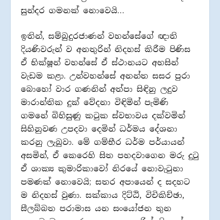
සුන්දර ගමනක් නොවෙයි…
ඉතින්, සම්බුදුරජාණන් වහන්සේගේ ඥාති
දියණිවරුන් ව අනතුරින් නිදහස් කිරීම පිණිස
ඒ භික්ෂූන් වහන්සේ ඒ ස්ථානයට අහසින්
වැඩම කළා. උන්වහන්සේ අනන්ත සසර පුරා
බොහෝ වාර ගණනින් අත්පා සිඳිනු ලදුව
මාරාන්තික දුක් වේදනා විඳිමින් පැමිණි
ගමනේ බිහිසුණු කටුක ස්වභාවය දක්වමින්
සිහිනුවණ උපදවා දෙමින් ධර්මය දේශනා
කරනු ලැබුවා. මේ ගම්භීර ධර්ම පර්යායන්
අසමින්, ඒ කෙරෙහි සිත පහදවාගෙන මරු දුටු
ඒ ශාක්‍ය කුමාරිකාවෝ නිරයේ නොවැටුනා
පමණක් නොවෙයි; සතර අපායෙන් ද සදහට
ම නිදහස් වුණා. සක්කාය දිට්ඨි, විචිකිච්ඡා,
සීලබ්බත පරාමාස යන සංයෝජන තුන