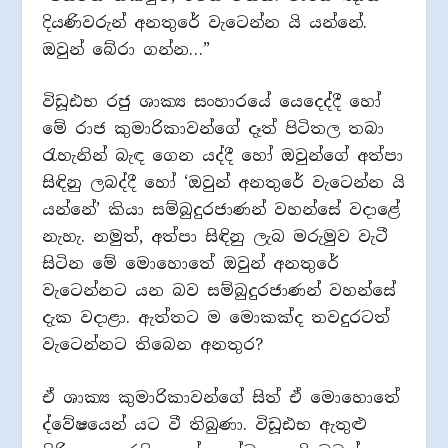
දියණිවරුන් අනතුරේ වැටෙන්න යි යන්නේ.
ඔවුන් බේරා ගන්න…”
විඩූඪභ රජු ශාක්‍ය සංහාරයේ යෙදෙද්දී හෝ
මේ රාජ කුමාරිකාවන්ගේ දෑත් පිටිතල තබා
රැහැනින් බැඳ ගෙන යද්දී හෝ ඔවුන්ගේ අත්පා
සිඳිනු ලබද්දී හෝ ‘ඔවුන් අනතුරේ වැටෙන්න යි
යන්නේ’ කියා සම්බුදුරජාණන් වහන්සේ වදාළේ
නැහැ. නමුත්, අත්පා සිඳිනු ලැබ මරුමුව වැටී
සිටින මේ මොහොතේ ඔවුන් අනතුරේ
වැටෙන්නට යන බව සම්බුදුරජාණන් වහන්සේ
දැක වදාළා. ඇත්තට ම මොකක්ද තවදුරටත්
වැටෙන්නට තිබෙන අනතුර?
ඒ ශාක්‍ය කුමාරිකාවන්ගේ සිත් ඒ මොහොතේ
ද්වේෂයෙන් යට වී තිබුණා. විඩූඪභ ඇතුළු