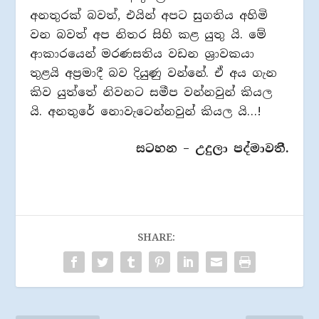
අනතුරක් බවත්, එයින් අපට සුගතිය අහිමි
වන බවත් අප නිතර සිහි කළ යුතු යි. මේ
ආකාරයෙන් මරණසතිය වඩන ශ්‍රාවකයා
තුළයි අප්‍රමාදී බව දියුණු වන්නේ. ඒ අය ගැන
කිව යුත්තේ නිවනට සමීප වන්නවුන් කියල
යි. අනතුරේ නොවැටෙන්නවුන් කියල යි…!
සටහන – උදුලා පද්මාවතී.
SHARE: