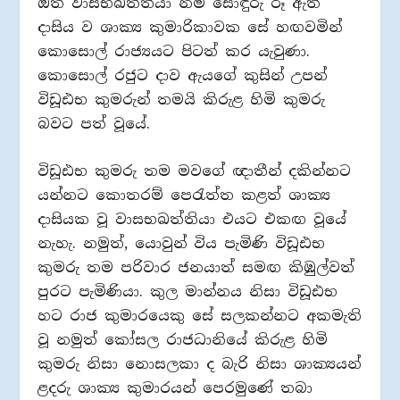
ඔත් වාසභඛත්තියා නම් සොඳුරු රූ ඇති
දාසිය ව ශාක්‍ය කුමාරිකාවක සේ හඟවමින්
කොසොල් රාජ්‍යයට පිටත් කර යැවුණා.
කොසොල් රජුට දාව ඇයගේ කුසින් උපන්
විඩූඪභ කුමරුන් තමයි කිරුළ හිමි කුමරු
බවට පත් වූයේ.
විඩූඪභ කුමරු තම මවගේ ඥාතීන් දකින්නට
යන්නට කොතරම් පෙරැත්ත කළත් ශාක්‍ය
දාසියක වූ වාසභඛත්තියා එයට එකඟ වූයේ
නැහැ. නමුත්, යොවුන් විය පැමිණි විඩූඪභ
කුමරු තම පරිවාර ජනයාත් සමඟ කිඹුල්වත්
පුරට පැමිණියා. කුල මාන්නය නිසා විඩූඪභ
හට රාජ කුමාරයෙකු සේ සලකන්නට අකමැති
වූ නමුත් කෝසල රාජධානියේ කිරුළ හිමි
කුමරු නිසා නොසලකා ද බැරි නිසා ශාක්‍යයන්
ළදරු ශාක්‍ය කුමාරයන් පෙරමුණේ තබා