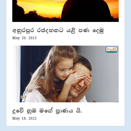
අනුරපුර රජදහනට යළි පණ දෙමු
May 20, 2013
දුවේ නුඹ මගේ ප්‍රාණය යි.
May 18, 2022