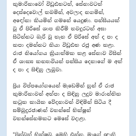
කුමාරිකාවෝ විඩූඪභටත්, සේනාවටත්
දෙස්දෙවොල් තබමින්, අවලාද නගමින්,
අඳෝනා කියමින් ගමනේ යෙදුණා. පන්සියයක්
වූ ඒ පිරිසේ ශාප කිරීම් තවදුරටත් අසා
සිටින්නට බැරි වූ තැන ඒ පිරිසේ අත් ද පා ද
කපා දමන්නට කියා විඩූඪභ රජු අණ කළා.
රාජ නියෝගය ක්‍රියාත්මක කළ සේනාව විසින්
ඒ ශාක්‍ය කන්‍යාවියන් පන්සිය දෙනාගේ ම අත්
ද පා ද සිඳිනු ලැබුවා.
ප්‍රිය විප්පයෝගයෙන් මැඩෙමින් හුන් ඒ රාජ
කුමාරිකාවන් අත්පා ද සිඳිනු ලදුව මාරාන්තික
කටුක කායික වේදනාවන් විඳිමින් සිටිය දී
සම්බුදුරජාණන් වහන්සේ භික්ෂූන්
වහන්සේනමකට මෙසේ වදාළා.
“පින්වත් භික්ෂුව, මෙහි එන්න. මාගේ ඥාති