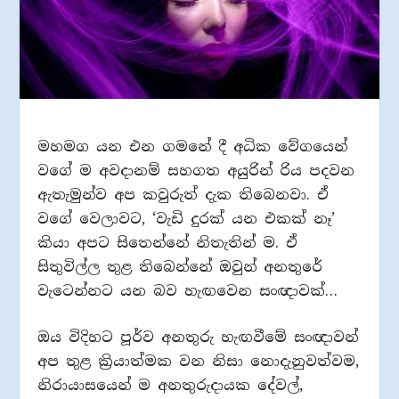
මහමග යන එන ගමනේ දී අධික වේගයෙන්
වගේ ම අවදානම් සහගත අයුරින් රිය පදවන
ඇතැමුන්ව අප කවුරුත් දැක තිබෙනවා. ඒ
වගේ වෙලාවට, ‘වැඩි දුරක් යන එකක් නෑ’
කියා අපට සිතෙන්නේ නිතැතින් ම. ඒ
සිතුවිල්ල තුළ තිබෙන්නේ ඔවුන් අනතුරේ
වැටෙන්නට යන බව හැඟවෙන සංඥාවක්…
ඔය විදිහට පූර්ව අනතුරු හැඟවීමේ සංඥාවන්
අප තුළ ක්‍රියාත්මක වන නිසා නොදැනුවත්වම,
නිරායාසයෙන් ම අනතුරුදායක දේවල්,