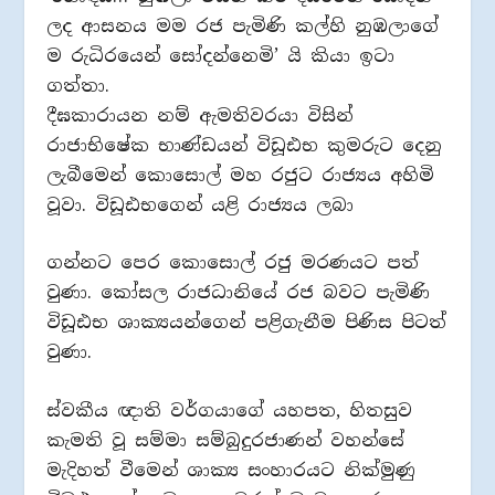
ලද ආසනය මම රජ පැමිණි කල්හි නුඹලාගේ
ම රුධිරයෙන් සෝදන්නෙමි’ යි කියා ඉටා
ගත්තා.
දීඝකාරායන නම් ඇමතිවරයා විසින්
රාජාභිෂේක භාණ්ඩයන් විඩූඪභ කුමරුට දෙනු
ලැබීමෙන් කොසොල් මහ රජුට රාජ්‍යය අහිමි
වූවා. විඩූඪභගෙන් යළි රාජ්‍යය ලබා
ගන්නට පෙර කොසොල් රජු මරණයට පත්
වුණා. කෝසල රාජධානියේ රජ බවට පැමිණි
විඩූඪභ ශාක්‍යයන්ගෙන් පළිගැනීම පිණිස පිටත්
වුණා.
ස්වකීය ඥාති වර්ගයාගේ යහපත, හිතසුව
කැමති වූ සම්මා සම්බුදුරජාණන් වහන්සේ
මැදිහත් වීමෙන් ශාක්‍ය සංහාරයට නික්මුණු