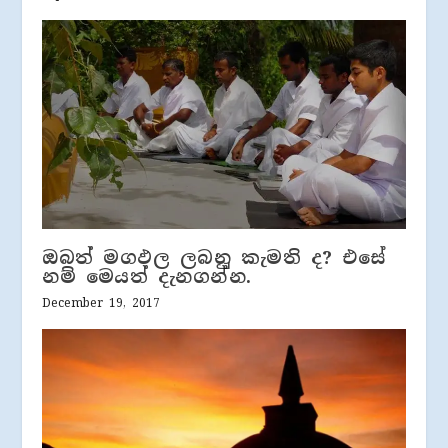
ඔබත් මගඵල ලබනු කැමති ද? එසේ
නම් මෙයත් දැනගන්න.
December 19, 2017