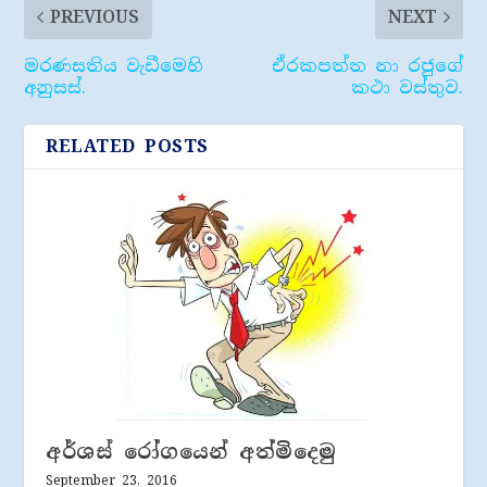
PREVIOUS
NEXT
මරණසතිය වැඩීමෙහි
ඒරකපත්ත නා රජුගේ
අනුසස්.
කථා වස්තුව.
RELATED POSTS
අර්ශස් රෝගයෙන් අත්මිදෙමු
September 23, 2016