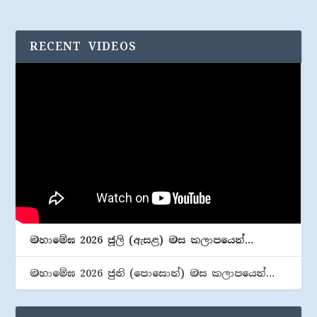
RECENT VIDEOS
මහාමේඝ 2026 ජූලි (​ඇසළ) මස කලාපයෙන්…
මහාමේඝ 2026 ජුනි (​පොසොන්) මස කලාපයෙන්…