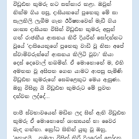
විඩූඪභ කුමරු හට සත්කාර කළා. ඔවුන්
නික්ම ගිය පසු, දාසියකගේ පුතෙකු මේ සා
සැලකිලි ලැබීම ගැන ඊර්ෂ්‍යාවෙන් මැඩී ගිය
ශාක්‍ය දාසියක විසින් විඩූඪභ කුමරු අසුන්
ගත් රාජකීය ආසනය කිරි දියරින් සෝදන්නට
වූයේ ‘දාසියෙකුගේ පුතෙකු වාඩි වූ නිසා අපේ
ස්වාමිවරුන්ගේ ආසනය කිලිටි වූවා’ කියා
දෙස් දෙවොල් තබමින්. ඒ මොහොතේ ම, එහි
අමතක වූ අසිපත ගෙන යාමට ආපසු පැමිණි
විඩූඪභ කුමරුගේ සෙබළෙකුට මෙය ඇසුණා.
ඔහු විසිනු යි විඩූඪභ කුමරුට මේ පුවත
දන්වන ලද්දේ…
පාපී ස්වභාවයෙන් මඩින ලද සිත් ඇති විඩූඪභ
කුමරු ඒ මොහොතේ ශාක්‍යයන් හා වෛර
බැඳ ගත්තා. ක්‍රෝධ සිතින් යුතු වූ ඔහු,
‘හොඳයි… නුඹලා විසින් කිරි දියරෙන් සෝදන