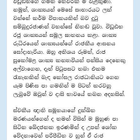
විඩූඪභගේ ගමන තෙවරක් ම වැළකුණා.
නමුත්, ශාක්‍යයන් මෙසේ සංහාරයට ලක්
වන්නේ කර්ම විපාකයකින් බව දුටු
සම්බුදුරජාණන් වහන්සේ නිහඬ වූවා. විඩූඪභ
රජු ශාක්‍යයන් සමූල ඝාතනය කළා. ශාක්‍ය
රුධිරයෙන් ශාක්‍යයන්ගේ රාජකීය ආසනය
සෝදාහැරියා. ඔහු අතිශය රූමත්, රාජ
සුකෝමළ ශාක්‍ය කන්‍යාවියන් පන්සිය දෙනෙකු
අල්වාගෙන, දෑත් පිටුපසට තබා එකම
රැහැනකින් බැඳ කෝසල රාජධානියට ගෙන
යෑම පිණිස පා ගමනින් ම පිටත් කරවනු
ලැබුවේ ඔවුන් ව දාසි භාවයේ තබන අදහසින්.
ස්වකීය ඥාති සමූහයාගේ දුක්ඛිත
මරණයන්ගෙන් ද තමන් විසින් ම මුහුණ පා
සිටින ඛේදජනක ඉරණමින් ද උපන් ශෝක
වේදනාවෙන් පරිපීඩිත ව හුන් ඒ රාජ