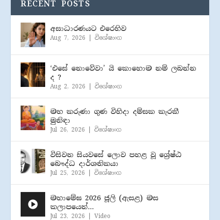
RECENT POSTS
අසාධාරණයට එරෙහිව
Aug 7, 2026
|
විශේෂාංග
‘එසේ නොවේවා’ යි කොහොම නම් ලබන්න
ද ?
Aug 2, 2026
|
විශේෂාංග
මහ කරුණා ගුණ විහිදා දම්සක කැරකී
මුනිඳා
Jul 26, 2026
|
විශේෂාංග
විසිවන සියවසේ ලොව පහළ වූ ශ්‍රේෂ්ඨ
බෞද්ධ දාර්ශනිකයා
Jul 25, 2026
|
විශේෂාංග
මහාමේඝ 2026 ජූලි (​ඇසළ) මස
කලාපයෙන්…
Jul 23, 2026
|
Video