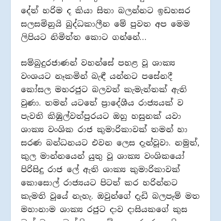
දේත් හරිම ද කියා සිතා බලන්නට ඉඩහසර
සලසමිනුයි බුද්ධකාලීන මේ පුවත අප මෙම
ලිපියට නිමිත්ත කොට ගන්නේ…
සම්බුදුරජාණන් වහන්සේ පහළ වූ ශාක්‍ය
වංශයට නෑකමින් බැඳී යන්නට පසේනදී
කෝසල මහරජුට බලවත් කැමැත්තක් ඇති
වුණා. තමන් යටතේ ප්‍රාදේශීය රාජ්‍යයක් ව
පැවති කිඹුල්වත්පුරයට ඔහු හසුනක් යවා
ශාක්‍ය වංශික රාජ කුමාරිකාවක් තමන් හා
සරණ බන්ධනයට එවන ලෙස දැන්වූවා. නමුත්,
කුල මාන්නයෙන් යුතු වූ ශාක්‍ය වංශිකයෝ
පිරිසිදු රාජ ලේ ඇති ශාක්‍ය කුමාරිකාවක්
කොසොල් රාජ්‍යයට පිටත් කර හරින්නට
කැමති වූයේ නැහැ. ඔවුන්ගේ දැඩි බලපෑම් මත
මහානාම ශාක්‍ය රජුට දාව දාසියකගේ කුස