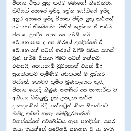
විපාක විඳිය යුතු කර්ම බොහෝ තිබෙනවා.
තිරිසන් අපායේ ඉපිද, ප්‍රේත යෝනියේ ඉපිද,
අසුර අපායේ ඉපිද විපාක විඳිය යුතු කර්මත්
බොහෝ තිබෙනවා. මිනිස් ලෝකය ඒ කර්ම
විපාක උපදින තැන නොවෙයි. යම්
මොහොතක ද අප නිරයේ උපදින්නේ ඒ
මොහොතේ පටන් නිරයේ විඳීම පිණිස සකස්
වුණ කර්ම විපාක දීමට පටන් ගන්නවා.
එනිසයි, අපායගාමී වුවහොත් එයින් මිදී
සුගතියකට පැමිණීම අතිශයින් ම දුෂ්කර
වන්නේ. ගෝචර භූමිය මුණගැසෙන තුරු
විපාක නොදී තිබුණ පමණින් අප සාංසාරික ව
අතිශය බිහිසුණු දුක් උපදනා කර්ම
දායාදයකින් මිදී ගත්තවුන් කියා සිතන්නට
කිසිදු ඉඩක් නැහැ. සම්බුදුරජාණන්
වහන්සේගේ අවබෝධය ගැන පහදින්න. සසර
කියා කියන්නේ ප්‍රවේශම් සහගත ව යා හැකි