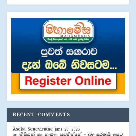
RECENT COMMENTS
Asoka Seneviratne
June 29, 2025
කිසිවක් නෑ හැමදා පවතින්නේ – බුදු සරණයි අපට
on