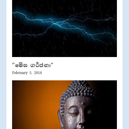
”මේඝ ගර්ජනා”
February 5, 2016