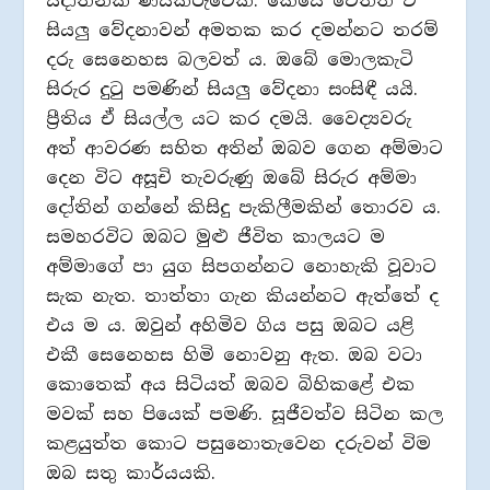
සදාතනික ණයකරුවෙකි. කෙසේ වෙතත් ඒ
සියලු වේදනාවන් අමතක කර දමන්නට තරම්
දරු සෙනෙහස බලවත් ය. ඔබේ මොලකැටි
සිරුර දුටු පමණින් සියලු වේදනා සංසිඳී යයි.
ප්‍රීතිය ඒ සියල්ල යට කර දමයි. වෛද්‍යවරු
අත් ආවරණ සහිත අතින් ඔබව ගෙන අම්මාට
දෙන විට අසූචි තැවරුණු ඔබේ සිරුර අම්මා
දෝතින් ගන්නේ කිසිදු පැකිලීමකින් තොරව ය.
සමහරවිට ඔබට මුළු ජීවිත කාලයට ම
අම්මාගේ පා යුග සිපගන්නට නොහැකි වූවාට
සැක නැත. තාත්තා ගැන කියන්නට ඇත්තේ ද
එය ම ය. ඔවුන් අහිමිව ගිය පසු ඔබට යළි
එකී සෙනෙහස හිමි නොවනු ඇත. ඔබ වටා
කොතෙක් අය සිටියත් ඔබව බිහිකළේ එක
මවක් සහ පියෙක් පමණි. සූජීවත්ව සිටින කල
කළයුත්ත කොට පසුනොතැවෙන දරුවන් විම
ඔබ සතු කාර්යයකි.