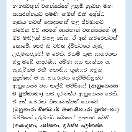
භාග්‍යවතුන් වහන්සේගේ උතුම් ශ්‍රාවක මහා
සංඝරත්නයට පමණි. නමුත් එකී ශ්‍රේෂ්ඨ
ගුණය තවත් දෙදෙනෙක් තුළ ජීවමානව
තිබෙන බව අපගේ ශාස්තෘන් වහන්සේගේ ශ්‍රී
මුව මඬලින් වදාළ සේක. ඒ අන් කවරෙක්වත්
නොවේ. පෙර කී වචන ද්විත්වයේ සැබෑ
උරුමකරුවෝ ම වෙති. එනම් ගුණ සාගරයක්
බඳු ඔබේ ආදරණීය අම්මා සහ තාත්තා ය.
සැබැවින්ම එකී මහානීය ගුණයට ඔවුන්
සුදුස්සෝ ම ය. සඟරුවන දෙව්මිනිසුන්ට
ආහුනෙය්‍ය වන කල්හි මව්පියෝ
(ආහුනෙය්‍යා
ච පුත්තානං)
තම දරුවන්ට ආහුනෙය්‍ය වෙති.
ඒ අන් කවරක් නිසාවෙන්වත් නොවේ.
(බහුකාරා භික්ඛවේ මාතාපිතරෝ පුත්තානං)
මව්පියෝ දරුවන්ට බොහෝ උපකාර වෙති.
(ආපාදකා, පෝසකා, ඉමස්ස ලෝකස්ස