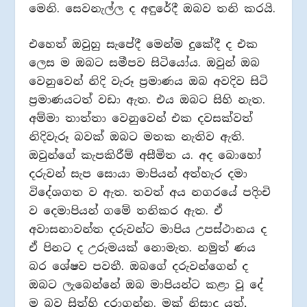
මෙනි. සෙවනැල්ල ද අඳුරේදී ඔබව තනි කරයි.
එහෙත් ඔවුහු සැපේදී මෙන්ම දුකේදී ද එක
ලෙස ම ඔබට සමීපව සිටියෝය. ඔවුන් ඔබ
වෙනුවෙන් නිදි වැරූ ප්‍රමාණය ඔබ අවදිව සිටි
ප්‍රමාණයටත් වඩා ඇත. එය ඔබට සිහි නැත.
අම්මා තාත්තා වෙනුවෙන් එක දවසක්වත්
නිදිවැරූ බවක් ඔබට මතක නැතිව ඇති.
ඔවුන්ගේ කැපකිරීම් අසීමිත ය. අද බොහෝ
දරුවන් සැප සොයා මාපියන් අත්හැර දමා
විදේශගත ව ඇත. තවත් අය නගරයේ පදිංචි
ව දෙමාපියන් ගමේ තනිකර ඇත. ඒ
අවාසනාවන්ත දරුවන්ට මාපිය උපස්ථානය ද
ඒ පිනට ද උරුමයක් නොමැත. නමුත් ණය
බර ශේෂව පවතී. ඔබගේ දරුවන්ගෙන් ද
ඔබට ලැබෙන්නේ ඔබ මාපියන්ට කළා වූ දේ
ම බව සිත්හි දරාගන්න. මක් නිසාද යත්,