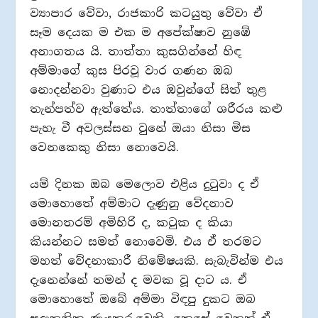
ව්‍යාපාර වේවා, රාජකාරි කටයුතු වේවා ඒ
සෑම දෙයක ම එක ම අපේක්ෂාව නුඹේ
අනාගතය යි. තාත්තා කුසගින්නේ හිඳ
අම්මාගේ කුස පිරවූ වාර ගණන ඔබ
නොදන්නවා වුණාට එය ඔවුන්ගේ සිත් තුළ
තැන්පත්ව ඇත්තේය. තාත්තාගේ ශරීරය කළු
පැහැ වී අවලස්සන වුනේ ඔයා නිසා මිස
වෙනකෙකු නිසා නොවෙයි.
යම් දිනක ඔබ මෙලොව එළිය දුටුවා ද ඒ
මොහොතේ අම්මාට දැණුනු වේදනාව
මොනතරම් අමිහිරි ද, කටුක ද කියා
කියන්නට සමත් නොවෙමි. එය ඒ තරමට
මහත් වේදනාකාරී නිමේෂයකි. සැබැවින්ම එය
දැනෙන්නේ තමන් ද මවක වූ දාට ය. ඒ
මොහොතේ ඔබේ අම්මා විඳපු දුකට ඔබ