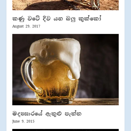
කණු වටේ දිව යන බලු කුක්කෝ
August 29, 2017
මද්‍යසාරයේ ඇතුළු පැත්ත
June 9, 2015