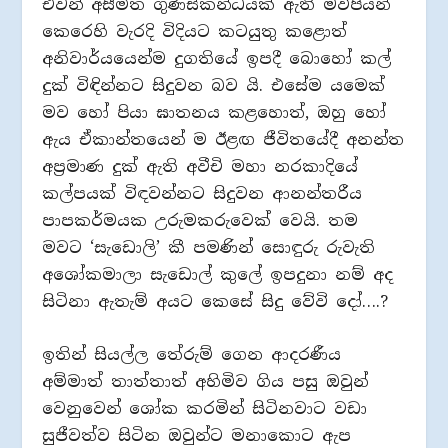
එවන් අසීමිත ගුණස්කන්ධයක් ඇති මව්පියන්
කෙරෙහි වැරදි විදියට කටයුතු කළොත්
අනිවාර්යයෙන්ම දුගතියේ ඉපදී බොහෝ කල්
දුක් විඳින්නට සිදුවන බව යි. එසේම යමෙක්
මව හෝ පියා ඝාතනය කළහොත්, ඔහු හෝ
ඇය ඒකාන්තයෙන් ම ඊළඟ ජීවිතයේදී අනන්ත
අප්‍රමාණ දුක් ඇති අවීචි මහා නරකාදියේ
කල්පයක් විඳවන්නට සිදුවන ආනන්තරීය
පාපකර්මයක උරුමකරුවෙක් වෙයි. තම
මවට ‘සැඩොලි’ කී පමණින් සොඳුරු රුවැති
අශෝකමාලා සැඩොල් කුලේ ඉපදුනා නම් අද
සිටිනා ඇතැම් අයට කෙසේ සිදු වේවි දෝ….?
ඉතින් සියල්ල තේරුම් ගෙන ආදරණීය
අම්මාත් තාත්තාත් අහිමිව ගිය පසු ඔවුන්
වෙනුවෙන් ශෝක කරමින් සිටිනවාට වඩා
සුජීවත්ව සිටින ඔවුන්ට මනාකොට ඇප