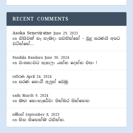
RECENT COMMENTS
Asoka Seneviratne
June 29, 2025
කිසිවක් නෑ හැමදා පවතින්නේ – බුදු සරණයි අපට
on
වටින්නේ…
Pandula Bandara
June 30, 2024
වාසනාවට පැනලා යන්න දෙන්න එපා !
on
පතිරණ
April 24, 2024
පරණ නොවී අලුත් වෙමු.
on
sadu
March 9, 2024
මඟ නොහැරේවා පින්බර පින්කෙත
on
සම්පත්
September 8, 2023
සිත සිතෙන්ම රකින්න.
on