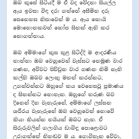
ඔබ කුසේ සිටියදී ම ඒ වද වේදනා සියල්ල
ඇය ඉවසා විඳ දරා ගත්තේ අසීමිත දරු
සෙනෙහස නිසාවෙන් ම ය. ඇය කොයි
මොහොතකවත් කෝප සිතක් ඇති කර
නොගත්තාය.
ඔබ අම්මාගේ කුස තුළ සිටිද්දි ම ආදරණීය
තාත්තා ඔබ වෙනුවෙන් වැස්සට තෙමුණ වාර
ගණන, අව්වට පිච්චුන වාර ගණන නිමි නැති
කල්හි ඔබව ලොකු මහත් කරන්නට,
උගන්වන්නට ඔහුගේ කය වෙහෙසවූ ප්‍රමාණය
ද සිතන්නට නොහැක. ඔහුගේ තරුණ බව
දිනෙන් දින වැහැරුනේ, අම්මාගේ ලස්සන
ශරීරය වැහැරුනේ ඔබ වෙනුවෙන් නොවේ
කියා කියන්න හයියක් ඔබට නැත. ඒ
සිරුරුවලින් ගලාගිය ඩාබිඳු පොළොවට
උරාගත්තේ නිහඬව ම ය. ගොවිතැන වේවා,