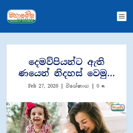
දෙමව්පියන්ට ඇති
ණයෙන් නිදහස් වෙමු…
Feb 27, 2020
|
විශේෂාංග
|
0