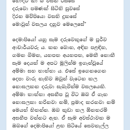
හොඳට කා බී වසන රිසිසේ
දරුවො පමණක් සිටිති සුවසේ
දිරන මව්පියො වසති දුකසේ
මොවුන් වසලය දනුව මෙලෙසේ”
දෙමාපියෝ යනු සෑම දරුවෙකුගේ ම පූර්ව
ආචාර්යවරු ය. කන බොන, අඳින පළඳින,
ගමන බිමන, යහපත අයහපත, මෙකී නොකී
සෑම දෙයක් ම අපට මුලින්ම ඉගැන්වූයේ
අම්මා සහ තාත්තා ය. එසේ ඉගෙනගෙන
දෙපා වාරු නැතිව ඔවුන් වැටෙන කල
නොසලකන දරුවා සැබැවින්ම වසලයෙකි.
අම්මා තාත්තා අසනීප වූ විට ඔබ ඒ ගැන
නොසලකා හරිනවා නම්, ප්‍රමාද කරනවා නම්
මෙයත් හිතන්න. ඔබ කුඩා කල ඕනතරම්
අසනීප වන්නට ඇත. ඒ සෑම අවස්ථාවක ම
ඔබගේ දෙමාපියෝ ළඟ සිටියේ සෙවනැල්ල