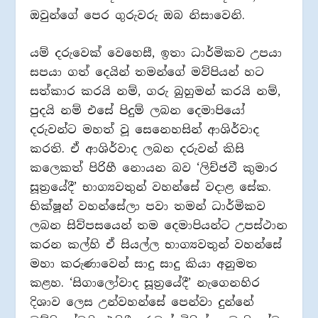
ඔවුන්ගේ පෙර ගුරුවරු ඔබ නිසාවෙනි.
යම් දරුවෙක් වෙහෙසී, ඉතා ධාර්මිකව උපයා
සපයා ගත් දෙයින් තමන්ගේ මව්පියන් හට
සත්කාර කරයි නම්, ගරු බුහුමන් කරයි නම්,
පුදයි නම් එසේ පිදුම් ලබන දෙමාපියෝ
දරුවන්ට මහත් වූ සෙනෙහසින් ආශිර්වාද
කරති. ඒ ආශිර්වාද ලබන දරුවන් කිසි
කලෙකත් පිරිහී නොයන බව ‘ලිච්ජවී කුමාර
සූත්‍රයේදී’ භාග්‍යවතුන් වහන්සේ වදාළ සේක.
භික්ෂූන් වහන්සේලා පවා තමන් ධාර්මිකව
ලබන සිව්පසයෙන් තම දෙමාපියන්ට උපස්ථාන
කරන කල්හි ඒ සියල්ල භාග්‍යවතුන් වහන්සේ
මහා කරුණාවෙන් සාදු සාදු කියා අනුමත
කළහ. ‘සිගාලෝවාද සූත්‍රයේදී’ නැගෙනහිර
දිශාව ලෙස උන්වහන්සේ පෙන්වා දුන්නේ