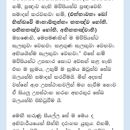
නම්, ප්‍රඥාව නැති මව්පියන්ව ප්‍රඥාවෙහි
සමාදන් කරවනවා නම්,
(එත්තාවතා ඛෝ
භික්ඛවේ මාතාපිතුන්නං කතඤ්ව හෝති.
පතිකතඤ්ච හෝති, අතිකතඤ්චාති)
මහණෙනි, මෙපමණකින් ම මව්පියන්ට
සැලකුවා වෙනවා. කළගුණ සැලකුවා වෙනවා.
අතිශයින්ම සැලකුවා වෙනවා.” එසේ නම්
මව්පියන්ට උපකාර කොට අවසන් කළ හැකි
එක ම ක්‍රමය, උතුම් ම ක්‍රමය ඔවුන්ව සේඛ
බලයන්හි සමාදන් කරවීමයි. මින් අදහස්
වන්නේ ඇප උපස්ථානවලින් මග හැරීම නොව
ඒ සියලු උපස්ථාන කරන අතරතුර සේඛ
බලයන්හි පිහිටුවීම යි.
මෙකී කරුණු සියල්ල සේ ම මෙය ද
අනිවාර්යයෙන් සිත්හි දරාගත යුතුය. එනම්,