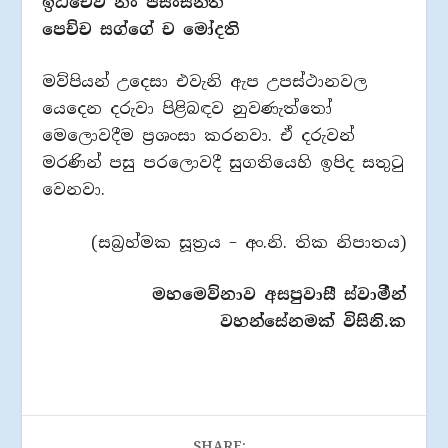
ඉධචේව නං පසංසන්ති
පෙච්ච සග්ගේ ච මෝදති
මව්පියන් උදෙසා එවැනි ඇප උපස්ථානවල
යෙදෙන දරුවා පිළිබඳව නුවණැත්තෝ
මෙලොවදීම ප්‍රශංසා කරනවා. ඒ දරුවන්
මරණින් පසු පරලොවදී සුගතියෙහි ඉපිද සතුටු
වෙනවා.
(සබ්‍රහ්මක සූත්‍රය – අං.නි. තික නිපාතය)
මහමෙව්නාව අසපුවාසී ස්වාමීන්
වහන්සේනමක් විසිනි.ක
SHARE: