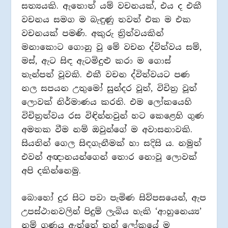
සත්‍යයකි. ඇතොත් යම් වචනයක්, එය ද එකී
වචනය සමග ම බැඳුණු තවත් එක ම එක
වචනයක් පමණි. අකුරු ත්‍රිත්වයකින්
මනාකොට ගොනු වූ මේ වචන ද්විත්වය සම්,
මස්, ඇට සිඳ ඇටමිදුළු කරා ම ගොස්
තැන්පත් වූවකි. එකී වචන ද්විත්වයට පණ
නල සපයන උතුමෝ සුන්දර වූත්, විචිත්‍ර වූත්
ලොවක් නිර්මාණය කරති. එම ලෝකයෙහි
විචිත්‍රත්වය රස විඳින්නවුන් හට කෙළෙහි ගුණ
අමතක වීම නම් ඔවුන්ගේ ම අවාසනාවකි.
සියතින් ගෙල සිඳගැනීමක් හා සදිසි ය. නමුත්
එවන් අඥානයන්ගෙන් තොර නොවූ ලොවක්
අපි දකින්නෙමු.
බොහෝ දුර සිට පවා පැමිණ සිව්පසයෙන්, ඇප
උපස්ථානවලින් පිදුම් ලැබිය හැකි ‘ආහුනෙය්‍ය’
නම් ගුණය ඇත්තේ තුන් ලෝකයේ ම