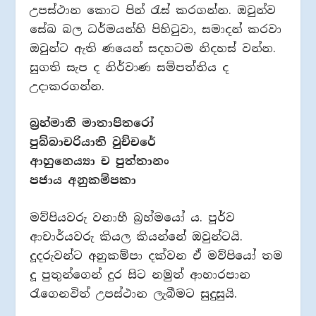
උපස්ථාන කොට පින් රැස් කරගන්න. ඔවුන්ව
සේඛ බල ධර්මයන්හි පිහිටුවා, සමාදන් කරවා
ඔවුන්ට ඇති ණයෙන් සදහටම නිදහස් වන්න.
සුගති සැප ද නිර්වාණ සම්පත්තිය ද
උදාකරගන්න.
බ්‍රහ්මාති මාතාපිතරෝ
පුබ්බාචරියාති වුච්චරේ
ආහුනෙය්‍යා ච පුත්තානං
පජාය අනුකම්පකා
මව්පියවරු වනාහී බ්‍රහ්මයෝ ය. පූර්ව
ආචාර්යවරු කියල කියන්නේ ඔවුන්ටයි.
දූදරුවන්ට අනුකම්පා දක්වන ඒ මව්පියෝ තම
දූ පුතුන්ගෙන් දුර සිට නමුත් ආහාරපාන
රැගෙනවිත් උපස්ථාන ලැබීමට සුදුසුයි.