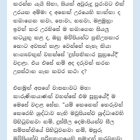
කරන්න යැයි සිතා, සියක් අවුරුදු පුරාවට එක්
උරයක අම්මා ද අනෙක් උරයෙහි තාත්තා ද
තබාගෙන කවා, පොවා, නහවා, මළමුත්‍රා
ඉවත් කර උරහිසේ ම තබාගෙන සියලු
කටයුතු කළ ද, ඔහු මව්පියන්ට ප්‍රතිඋපකාර
කොට අවසන් කළා වෙන්නේ නැහැ කියා
භාග්‍යවතුන් වහන්සේ ‘දුප්පතිකාර සූත්‍රයේදී’
වදාළා. එය එසේ නම් අද දරුවන් කරන
උපස්ථාන ගැන කවර කථා ද?
එනමුත් අපගේ වාසනාවට මහා
කාරුණිකයාණන් වහන්සේ එම සූත්‍රයේදී ම
මෙසේ වදාළ සේක. “යම් කෙනෙක් තෙරුවන්
කෙරෙහි ශ්‍රද්ධාව නැති මවුපියන්ව ශ්‍රද්ධාවෙහි
පිහිටුවනවා නම්, දුස්සීල දෙමාපියන්ව සීල
සම්පත්තියේ පිහිටුවනවා නම්, මසුරු
මව්පියන්ව පරිත්‍යාගයෙහි සමාදන් කරවනවා