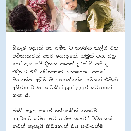
ඕනෑම දෙයක් අප සමීප ව තිබෙන කල්හි එහි
වටිනාකමක් අපට නොදැනේ. නමුත් එය, ඔහු
හෝ ඇය යම් දිනක අපෙන් දුරස් වී යයි ද,
එදිනට එහි වටිනාකම මනාකොට පසක්
වන්නේය. අඩුව ම දැනෙන්නේය. මෙයත් එවැනි
අසීමිත වටිනාකමකින් යුත් උතුම් සම්පතක්
ගැන යි.
ජාති, කුල, ආගම් භේදයකින් තොරව
හදවතට සමීප, මේ තරම් සංවේදී වචනයක්
තවත් නැතැයි කිවහොත් එය සැබැවින්ම