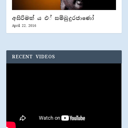
අසිරිමත් ය එ් සම්බුදුරජාණෝ
April 22, 2016
RECENT VIDEOS