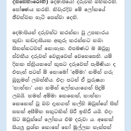
දස්සේතාරෝති)
දෙමාපියෝ දරුවන් බිහිකරති.
පෝෂණය කරති. නිවැරදිව මේ ලෝකයේ
ජීවත්වන හැටි පෙන්වා දෙති.
දෙමාපියන් දරුවන්ට කරන්නා වූ උපකාරය
කුඩා කඩදාසියක අකුරු කරන්නට තබා
සිතන්නටවත් නොහැක. එපමණට ම ඔවුහු
ස්වකීය දරුවන් වෙනුවෙන් වෙහෙසෙති. යම්
දිනක ස්ත්‍රියකගේ කුසට දරුවෙක් පැමිණියා ද
එතැන් පටන් ඕ තොමෝ ‘අම්මා’ නමින් ගරු
බුහුමන් ලබන්නීය. එදා පටන් ඒ පුරුෂයා
‘තාත්තා’ යන නමින් ලෝකයාගෙන් පිදුම්
ලබයි. තමන් අම්මා කෙනෙක්, තාත්තා
කෙනෙක් වූ බව දැනගත් කල්හි ඔවුන්ගේ සිත්
සතන් අසීමිත සතුටකින් පිරී ඉතිරී යයි. එදා
සිට ඔවුන්ගේ ලෝකය එම දරුවා ය. අනෙක්
සියලු ප්‍රශ්න කොහේ හෝ මුල්ලක තැන්පත්