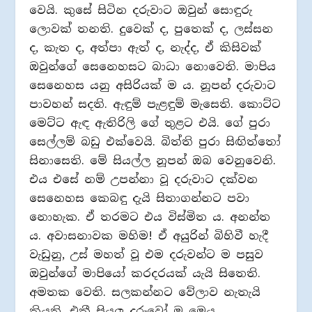
වෙයි. කුසේ සිටින දරුවාට ඔවුන් සොඳුරු
ලොවක් තනති. දුවෙක් ද, පුතෙක් ද, ලස්සන
ද, කැත ද, අත්පා ඇත් ද, නැද්ද, ඒ කිසිවක්
ඔවුන්ගේ සෙනෙහසට බාධා නොවෙති. මාපිය
සෙනෙහස යනු අසිරියක් ම ය. නූපන් දරුවාට
පාවහන් සදති. ඇඳුම් පැළඳුම් මැසෙති. කොට්ට
මෙට්ට ඇඳ ඇතිරිලි ගේ තුළට එයි. ගේ පුරා
සෙල්ලම් බඩු එක්වෙයි. බිත්ති පුරා සිඟිත්තෝ
සිනාසෙති. මේ සියල්ල නූපන් ඔබ වෙනුවෙනි.
එය එසේ නම් උපන්නා වූ දරුවාට දක්වන
සෙනෙහස කෙබඳු දැයි සිතාගන්නට පවා
නොහැක. ඒ තරමට එය විස්මිත ය. අනන්ත
ය. අවාසනාවක මහිම! ඒ අයුරින් බිහිවී හැදී
වැඩුනු, උස් මහත් වූ එම දරුවන්ට ම පසුව
ඔවුන්ගේ මාපියෝ කරදරයක් යැයි සිතෙති.
අමතක වෙති. සලකන්නට වේලාව නැතැයි
කියති. එකී සියලු දරුවෝ ම මෙය