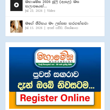
මහාමේඝ 2026 ජූලි (​ඇසළ) මස
කලාපයෙන්…
Jul 23, 2026
|
Video
මගේ ජීවිතය මං ලස්සන කරගන්නවා
Jul 15, 2026
|
අහස් ගව්ව
,
විශේෂාංග