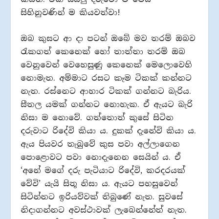
සිහිනුවණින් ම කියවත්වා!
ඔබ කුසට ආ දා පටන් ඔබේ මව තරම් ඔබව
රැකගත් කෙනෙක් හෝ තාත්තා තරම් ඔබ
වෙනුවෙන් වෙහෙසුණු කෙනෙක් මෙලොවෙහි
නොමැත. අම්මාට රසට කෑම ටිකක් කන්නට
නැත. රස්නෙට ආහාර ටිකක් ගන්නට බැරිය.
සීතල යමක් ගන්නට නොහැක. ඒ ඇයට බැරි
නිසා ම නොවේ. ගත්තොත් කුසේ සිටින
දරුවාට රිදේවි කියා ය. දුකක් දැනේවි කියා ය.
ඇය පියවර තැබුවේ කුස පවා අල්ලාගෙන
පොළොවට පවා නොදැනෙන සෙයින් ය. ඒ
‘අනේ මගේ දරු පැටියාට රිදේවි, කරදරයක්
වේවි’ යැයි සිතූ නිසා ය. ඇයට පහසුවෙන්
සිටින්නට ඉරියව්වක් තිබුණේ නැත. සුවසේ
නිදාගන්නට අවස්ථාවක් ලැබෙන්නේත් නැත.