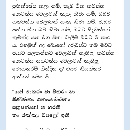
ප්‍රතික්ෂේප කළා නම්, කෑම ටික කවන්න
පොවන්න වෙලාවක් නැහැ කීවා නම්, ඔබව
නහවන්න වෙලාවක් නැහැ කීවා නම්, වැඩට
යන්න ඕන බව කීවා නම්, ඔබට සිදුවන්නේ
කුමක්ද යන වග සිතා බැලීම ඔබට ම භාර
ය. එනමුත් අද බොහෝ දරුවන්ට තම මවට
පියාට සලකන්නට වෙලාවක් නැතිලු, කවන්න
පොවන්න නහවන්න වෙලාවක් නැතිලු,
මොනතරම් නින්දිත ද? එයට කියන්නට
ඇත්තේ මෙය යි.
“යෝ මාතරං වා පිතරං වා
ජිණ්ණකං ගතයොබ්බනං
පහූසන්තෝ න භරති
තං ජඤ්ඤා වසලෝ ඉති