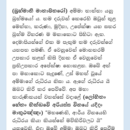
(බ්‍රහ්මාති මාතාපිතරෝ)
අම්මා තාත්තා යනු
බ්‍රහ්මයෝ ය. තම දරුවන් කෙරෙහි ඔවුන් තුළ
මෙත්තා, කරුණා, මුදිතා, උපේක්ෂා යන සතර
බ්‍රහ්ම විහරණ ම මනාකොට පිහිටා ඇත.
දෙමාපියන්ගේ එක ම පැතුම තම දරුවන්ගේ
යහපත පමණි. ඒ වෙනුවෙන් මොනතරම්
උපකාර කළත් කිසි දිනක ඒ වෙනුවෙන්
ප්‍රතිඋපකාර අපේක්ෂා නොකළහ. ඔබේ අත්
පා මනාකොට සැදුණේ, උස් මහත් වූයේ
අම්මාගේ රුධිරය නිසා ය. ඇගේ රුධිරය යි
ඔබට කිරි කර පෙව්වේ. අප මහා
කාරුණිකයන් වහන්සේ වදාළේ
(ලෝහිතං
හේතං භික්ඛවේ අරියස්ස විනයේ යදිදං
මාතුථඤ්ඤං)
“මහණෙනි, ආර්ය විනයෙහි
රුධිරය කියා කියන්නේ මව්කිරිවලට යි”
යනුවෙනි. එදා ඔබේ අම්මා ඔබට කිරි පෙවීම