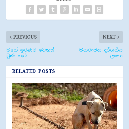
PREVIOUS
NEXT
මගේ ඉරණම වෙනස්
මනරංජන දර්ශනීය
වුණ හැටි
ලංකා
RELATED POSTS