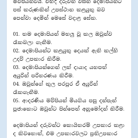
මව්පියන්වයි. එහිදී දරුවන් විසින් දෙමාපියන්ට
පස් කරුණකින් උපස්ථාන කළයුතු බව
පෙන්වා දෙමින් මෙසේ වදාළ සේක.
01. තම දෙමාපියන් මහලු වූ කල ඔවුන්ව
රැකබලා ගැනීම.
02. දෙමාපියන්ට කළයුතු දෙයක් ඇති කල්හි
උදව් උපකාර කිරීම.
03. දෙමාපියන්ගෙන් ලත් දායාද යහපත්
අයුරින් පරිහරණය කිරීම.
04. ඔවුන්ගේ කුල පරපුර ඒ අයුරින්
රැකගැනීම.
05. ආදරණීය මව්පියන් මියගිය පසු දන්පැන්
පූජාකොට ඔවුන්ට පින්පෙත් අනුමෝදන් කිරීම.
දෙමාපියන් දරුවන්ට කොයිතරම් උපකාර කළා
ද කිවහොත්, එම උපකාරවලට ප්‍රතිඋපකාර