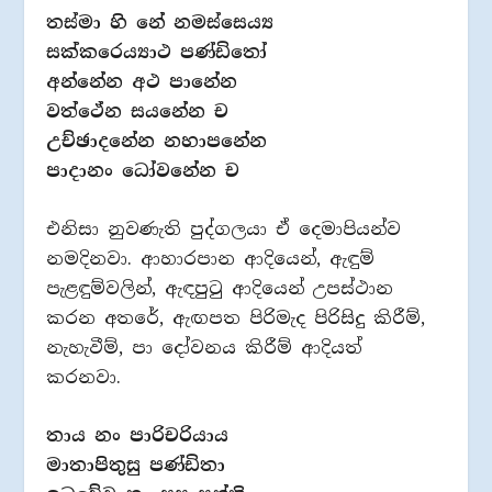
තස්මා හි නේ නමස්සෙය්‍ය
සක්කරෙය්‍යාථ පණ්ඩිතෝ
අන්නේන අථ පානේන
වත්ථේන සයනේන ච
උච්ඡාදනේන නහාපනේන
පාදානං ධෝවනේන ච
එනිසා නුවණැති පුද්ගලයා ඒ දෙමාපියන්ව
නමදිනවා. ආහාරපාන ආදියෙන්, ඇඳුම්
පැළඳුම්වලින්, ඇඳ‍පුටු ආදියෙන් උපස්ථාන
කරන අතරේ, ඇඟපත පිරිමැද පිරිසිදු කිරීම්,
නැහැවීම්, පා දෝවනය කිරීම් ආදියත්
කරනවා.
තාය නං පාරිචරියාය
මාතාපිතුසු පණ්ඩිතා