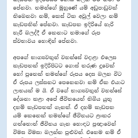
පේනවා. තමන්ගේ මුහුණේ යම් අඩුපාඩුවක්
තිබෙනවා නම්, කෙස් ටික අවුල් වෙලා නම්
කැඩපතින් පේනවා. කැඩපත ඉදිරියේ හැරි
හැරී බලද්දී ඒ කෙනාට තමාගේ රූප
ස්වභාවය හොඳින් පේනවා.
අපගේ භාග්‍යවතුන් වහන්සේ වදාළා එලෙස
කැඩපතක් ඉදිරිපිටට ගොස් තරුණ දුවෙක්
හෝ පුතෙක් තමන්ගේ රූපය දෙස බලන විට
ඒ රූපය ලස්සනට පෙනෙනවා නම් ඒක එයාට
ලාභයක් ම යි. ඒ වගේ භාග්‍යවතුන් වහන්සේ
දේශනා කළා අපේ ජීවිතයෙත් තිබිය යුතු
දහම් කැඩපතක් ගැනත්. ඒ දහම් කැඩපත
යම් කෙනෙක් තමන්ගේ ජීවිතයට ළංකර
ගත්තොත් ජීවිතය ගැන හොඳට ප්‍රඥාවෙන්
විමස විමසා බලන්න පුළුවන්. එහෙම නම් ඒ