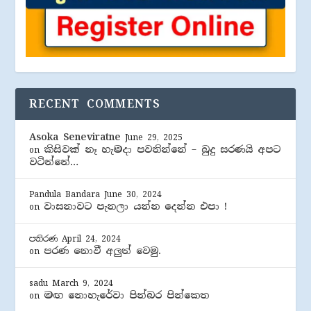
RECENT COMMENTS
Asoka Seneviratne
June 29, 2025
කිසිවක් නෑ හැමදා පවතින්නේ – බුදු සරණයි අපට
on
වටින්නේ…
Pandula Bandara
June 30, 2024
වාසනාවට පැනලා යන්න දෙන්න එපා !
on
පතිරණ
April 24, 2024
පරණ නොවී අලුත් වෙමු.
on
sadu
March 9, 2024
මඟ නොහැරේවා පින්බර පින්කෙත
on