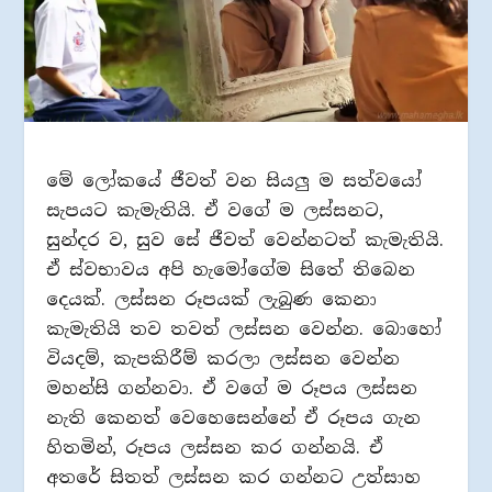
මේ ලෝකයේ ජීවත් වන සියලු ම සත්වයෝ
සැපයට කැමැතියි. ඒ වගේ ම ලස්සනට,
සුන්දර ව, සුව සේ ජීවත් වෙන්නටත් කැමැතියි.
ඒ ස්වභාවය අපි හැමෝගේම සිතේ තිබෙන
දෙයක්. ලස්සන රූපයක් ලැබුණ කෙනා
කැමැතියි තව තවත් ලස්සන වෙන්න. බොහෝ
වියදම්, කැපකිරීම් කරලා ලස්සන වෙන්න
මහන්සි ගන්නවා. ඒ වගේ ම රූපය ලස්සන
නැති කෙනත් වෙහෙසෙන්නේ ඒ රූපය ගැන
හිතමින්, රූපය ලස්සන කර ගන්නයි. ඒ
අතරේ සිතත් ලස්සන කර ගන්නට උත්සාහ