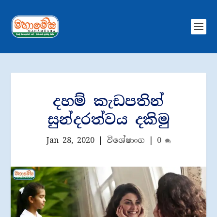
දහම් කැඩපතින්
සුන්දරත්වය දකිමු
Jan 28, 2020
|
විශේෂාංග
|
0