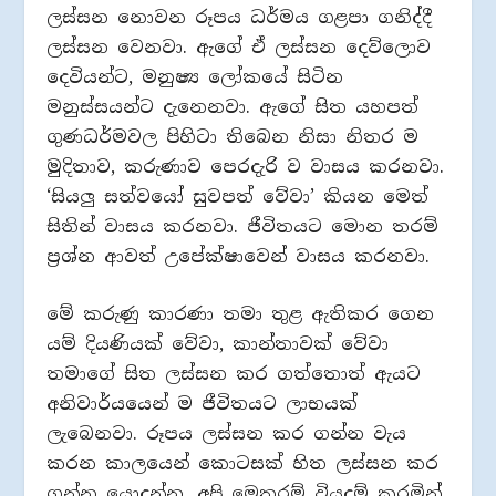
ලස්සන නොවන රූපය ධර්මය ගළපා ගනිද්දී
ලස්සන වෙනවා. ඇගේ ඒ ලස්සන දෙව්ලොව
දෙවියන්ට, මනුෂ්‍ය ලෝකයේ සිටින
මනුස්සයන්ට දැනෙනවා. ඇගේ සිත යහපත්
ගුණධර්මවල පිහිටා තිබෙන නිසා නිතර ම
මුදිතාව, කරුණාව පෙරදැරි ව වාසය කරනවා.
‘සියලු සත්වයෝ සුවපත් වේවා’ කියන මෙත්
සිතින් වාසය කරනවා. ජීවිතයට මොන තරම්
ප්‍රශ්න ආවත් උපේක්ෂාවෙන් වාසය කරනවා.
මේ කරුණු කාරණා තමා තුළ ඇතිකර ගෙන
යම් දියණියක් වේවා, කාන්තාවක් වේවා
තමාගේ සිත ලස්සන කර ගත්තොත් ඇයට
අනිවාර්යයෙන් ම ජීවිතයට ලාභයක්
ලැබෙනවා. රූපය ලස්සන කර ගන්න වැය
කරන කාලයෙන් කොටසක් හිත ලස්සන කර
ගන්න යොදන්න. අපි මෙතරම් වියදම් කරමින්