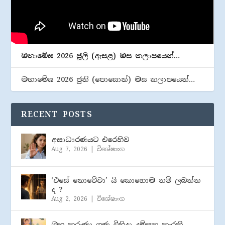
මහාමේඝ 2026 ජූලි (​ඇසළ) මස කලාපයෙන්…
මහාමේඝ 2026 ජුනි (​පොසොන්) මස කලාපයෙන්…
RECENT POSTS
අසාධාරණයට එරෙහිව
Aug 7, 2026
|
විශේෂාංග
‘එසේ නොවේවා’ යි කොහොම නම් ලබන්න
ද ?
Aug 2, 2026
|
විශේෂාංග
මහ කරුණා ගුණ විහිදා දම්සක කැරකී