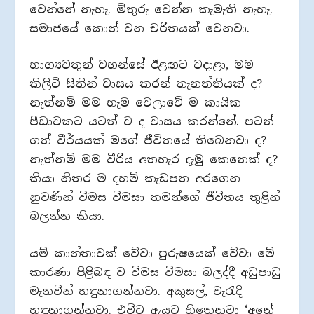
වෙන්නේ නැහැ. මිතුරු වෙන්න කැමැති නැහැ.
සමාජයේ කොන් වන චරිතයක් වෙනවා.
භාග්‍යවතුන් වහන්සේ ඊළඟට වදාළා, මම
කිලිටි සිතින් වාසය කරන් තැනත්තියක් ද?
නැත්නම් මම හැම වෙලාවේ ම කායික
පීඩාවකට යටත් ව ද වාසය කරන්නේ. පටන්
ගත් වීර්යයක් මගේ ජීවිතයේ තිබෙනවා ද?
නැත්නම් මම වීරිය අතහැර දැමු කෙනෙක් ද?
කියා නිතර ම දහම් කැඩපත අරගෙන
නුවණින් විමස විමසා තමන්ගේ ජීවිතය තුළින්
බලන්න කියා.
යම් කාන්තාවක් වේවා පුරුෂයෙක් වේවා මේ
කාරණා පිළිබඳ ව විමස විමසා බලද්දී අඩුපාඩු
මැනවින් හඳුනාගන්නවා. අකුසල්, වැරැදි
හඳුනාගන්නවා. එවිට ඇයට හිතෙනවා ‘අනේ