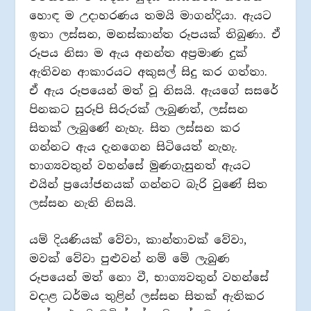
හොඳ ම උදාහරණය තමයි මාගන්දියා. ඇයට
ඉතා ලස්සන, මනස්කාන්ත රූපයක් තිබුණා. ඒ
රූපය නිසා ම ඇය අනන්ත අප්‍රමාණ දුක්
ඇතිවන ආකාරයට අකුසල් සිදු කර ගත්තා.
ඒ ඇය රූපයෙන් මත් වූ නිසයි. ඇයගේ සසරේ
පිනකට සුරූපි සිරුරක් ලැබුණත්, ලස්සන
සිතක් ලැබුණේ නැහැ. සිත ලස්සන කර
ගන්නට ඇය දැනගෙන සිටියෙත් නැහැ.
භාග්‍යවතුන් වහන්සේ මුණගැසුනත් ඇයට
එයින් ප්‍රයෝජනයක් ගන්නට බැරි වුණේ සිත
ලස්සන නැති නිසයි.
යම් දියණියක් වේවා, කාන්තාවක් වේවා,
මවක් වේවා පුළුවන් නම් මේ ලැබුණ
රූපයෙන් මත් නො වී, භාග්‍යවතුන් වහන්සේ
වදාළ ධර්මය තුළින් ලස්සන සිතක් ඇතිකර