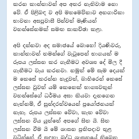
කරන කාන්තාවන් අප අතර නැතිවාම නො
වේ. ඒ පිළිබඳ ව අපි මහමෙව්නාව අනගාරිකා
භාවනා අසපුවාසී පින්වත් මෑණියන්
වහන්සේනමක් සමඟ සාකච්ඡා කළා.
අපි දන්නවා අද සමාජයේ බොහෝ දියණිවරු,
කාන්තාවන් තමන්ගේ වැටුපෙන් භාගයක් ම
රූපය ලස්සන කර ගැනීමට අවශ්‍ය දේ මිල දී
ගැනීමට වැය කරනවා. නමුත් මේ සෑම දෙයක්
ම කෙසේ කරන්න හැදුවත්, බාහිරෙන් කෙසේ
ලස්සන වුවත් යම් කෙනෙක් භාග්‍යවතුන්
වහන්සේගේ ධර්මය අසා කියවා දැනගෙන
නැත්නම්, ඒ සුන්දරත්වයෙන් ප්‍රයෝජනයක්
නැහැ. රූපය ලස්සන වේවා, කැත වේවා
ලස්සන විය යුත්තේ අපගේ සිත යි. සිත
ලස්සන වීම යි මේ ශාසන ප්‍රතිපදාව තුළ
වටින්නේ. ඒ සඳහා බුද්ධ ශාසනයේ තිබෙන