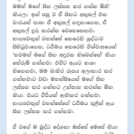
මමත් මගේ සිත ලස්සන කර ගන්න ඕනි’
කියලා. ඉන් පසු ව ඒ සිතට අකුසල් එන
වාරයක් පාසා ඒ අකුසල් හඳුනාගෙන, ඒ
අකුසල් දුරු කරන්න වෙහෙසෙනවා.
භාග්‍යවතුන් වහන්සේ කෙරෙහි ශ්‍රද්ධාව
පිහිටුවාගෙන, ධර්මය කෙරෙහි විශ්වාසයෙන්
‘තවමත් මගේ සිත අඳුරක තිබෙන්නේ’ කියා
තේරුම් ගන්නවා. එවිට ඇයට ආශා
හිතෙනවා, මම බාහිර රූපය අලංකාර කර
ගන්නවාට වඩා මහන්සියෙන් මගේ සිත
ලස්සන කර ගන්නට උත්සාහ කරන්න ඕන
කියා. එයට වීරියක් ඇතිකර ගන්නවා.
භාග්‍යවතුන් වහන්සේගේ ධර්මය තුළින් ඇය
සිත ලස්සන කර ගන්නවා.
ඒ වගේ ම බුද්ධ දේශනා ඔස්සේ මෙසේ කියා