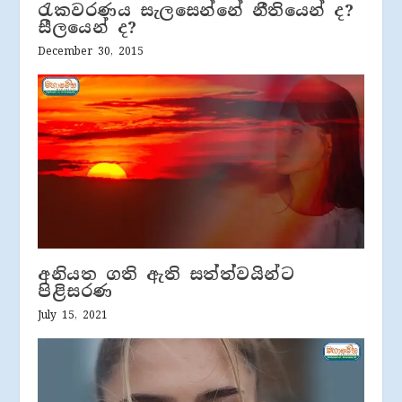
රැකවරණය සැලසෙන්නේ නීතියෙන් ද?
සීලයෙන් ද?
December 30, 2015
අනියත ගති ඇති සත්ත්වයින්ට
පිළිසරණ
July 15, 2021