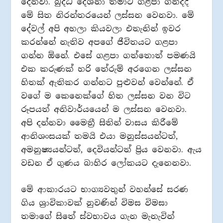
දෙනවා. බුද්ධ දේශනා තමාට ගළපා ගනිද්දී
මේ සිත නිරන්තරයෙන් ලස්සන වෙනවා. මේ
දේවල් අපි අහලා කියවලා එතැනින් ඉවර
කරන්නේ නැතිව අපගේ ජීවිතයට ගළපා
ගන්න ඕනේ. එසේ ගළපා ගත්තොත් පමණයි
එක කරුණක් හරි තේරුම් අරගෙන ලස්සන
හිතක් ඇතිකර ගන්නට පුළුවන් වෙන්නේ. ඒ
වගේ ම කෙනෙක්ගේ හිත ලස්සන වන විට
රූපයත් අනිවාර්යයෙන් ම ලස්සන වෙනවා.
අපි දන්නවා මෛත්‍රී සිතින් වාසය කිරීමේ
ආනිශංසයක් තමයි එයා මනුස්සයන්ටත්,
අමනුෂ්‍යයන්ටත්, දෙවියන්ටත් ප්‍රිය වෙනවා. ඇය
වඩන ඒ ගුණය බාහිර ලෝකයට දැනෙනවා.
මේ ආකාරයට භාග්‍යවතුන් වහන්සේ සරණ
ගිය ශ්‍රාවිකාවක් නුවණින් විමස විමසා
තමාගේ සිතේ ස්වභාවය ගැන මැනැවින්