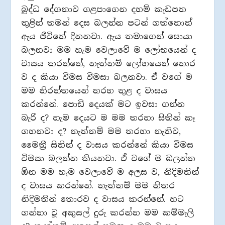
බුද්ධ දේශනාව ගළපාගෙන දහම් කැඩපත
තුළින් තමන් දෙස බලන්න පටන් ගත්තොත්
ඇය ජීවිතේ දිනනවා. ඇය තමාගෙන් සොයා
බලනවා මම හැම වෙලාවේ ම ලෝභයෙන් ද
වාසය කරන්නේ, නැත්නම් ලෝභයෙන් තොර
ව ද කියා විමස විමසා බලනවා. ඒ වගේ ම
මම නිරන්තයෙන් තරහ තුළ ද වාසය
කරන්නේ. පොඩි දෙයක් මට ඉවසා ගන්න
බැරි ද? හැම දෙයට ම මම තරහා සිතින් කෑ
ගහනවා ද? නැත්නම් මම තරහා නැතිව,
මෛත්‍රී සිතින් ද වාසය කරන්නේ කියා විමස
විමසා බලන්න කියනවා. ඒ වගේ ම බලන්න
ඕන මම හැම වෙලාවේ ම අලස ව, නිදිමතින්
ද වාසය කරන්නේ. නැත්නම් මම නිතර
නිදිමතින් තොරව ද වාසය කරන්නේ. හට
ගන්නා වූ අකුසල් දුරු කරන්න මම කම්මැලි