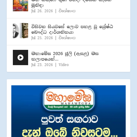
මුනිඳා
Jul 26, 2026
|
විශේෂාංග
විසිවන සියවසේ ලොව පහළ වූ ශ්‍රේෂ්ඨ
බෞද්ධ දාර්ශනිකයා
Jul 25, 2026
|
විශේෂාංග
මහාමේඝ 2026 ජූලි (​ඇසළ) මස
කලාපයෙන්…
Jul 23, 2026
|
Video