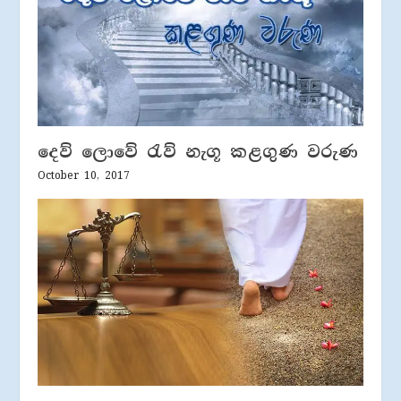
දෙව් ලොවේ රැව් නැගූ කළගුණ වරුණ
October 10, 2017