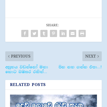
SHARE:
PREVIOUS
NEXT
අසුභය වඩන්නෝ මනා
පින නහ ගන්න එපා…!
කොට බඹසර රකිත්…
RELATED POSTS