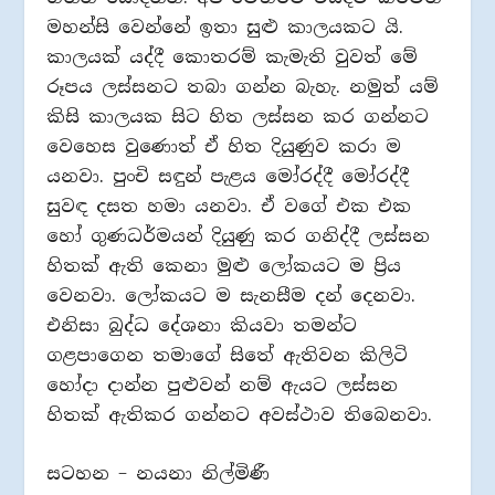
මහන්සි වෙන්නේ ඉතා සුළු කාලයකට යි.
කාලයක් යද්දී කොතරම් කැමැති වුවත් මේ
රූපය ලස්සනට තබා ගන්න බැහැ. නමුත් යම්
කිසි කාලයක සිට හිත ලස්සන කර ගන්නට
වෙහෙස වුණොත් ඒ හිත දියුණුව කරා ම
යනවා. පුංචි සඳුන් පැළය මෝරද්දී මෝරද්දී
සුවඳ දසත හමා යනවා. ඒ වගේ එක එක
හෝ ගුණධර්මයන් දියුණු කර ගනිද්දී ලස්සන
හිතක් ඇති කෙනා මුළු ලෝකයට ම ප්‍රිය
වෙනවා. ලෝකයට ම සැනසීම දන් දෙනවා.
එනිසා බුද්ධ දේශනා කියවා තමන්ට
ගළපාගෙන තමාගේ සිතේ ඇතිවන කිලිටි
හෝදා දාන්න පුළුවන් නම් ඇයට ලස්සන
හිතක් ඇතිකර ගන්නට අවස්ථාව තිබෙනවා.
සටහන – නයනා නිල්මිණී