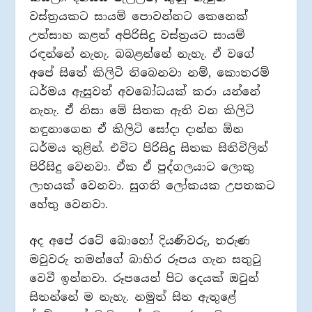
වස්ත්‍රයකට සායම් පොවන්නට කෙනෙක්
උත්සාහ කළත් අපිරිසිදු වස්ත්‍රයට සායම්
රඳන්නේ නැහැ. බබළන්නේ නැහැ. ඒ වගේ
අපේ සිතේ කිලිටි තිබෙනවා නම්, කොතරම්
ධර්මය ඇසුවත් අවබෝධයක් කරා යන්නේ
නැහැ. ඒ නිසා මේ සිතක ඇති වන කිලිටි
හඳුනාගෙන ඒ කිලිටි සෝදා දාන්න ඕන
ධර්මය තුළින්. එවිට පිරිසිදු සිතක සිතිවිලිත්
පිරිසිදු වෙනවා. ඒක ඒ පුද්ගලයාට ලොකු
ලාභයක් වෙනවා. සුගති ලෝකයක උපතකට
හේතු වෙනවා.
අද අපේ රටේ බොහෝ දියණිවරු, තරුණ
මවුවරු තමන්ගේ බාහිර රූපය ගැන සතුටු
වෙවී ඉන්නවා. රූපයෙන් පිට දෙයක් ඔවුන්
සිතන්නේ ම නැහැ. නමුත් සිත ඇතුළේ