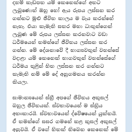
දහම් කැඩපත යම් කෙනෙක්ගේ අතට
ලැබුණොත් ඔහු හෝ ඇය රූපය ලස්සන කර
ගන්නට මුළු ජීවිත කාලය ම වැය කරන්නේ
නැහැ. එයා කැමැති සතර මහා ධාතුන්ගෙන්
ලැබුණ මේ රූපය ලස්සන කරනවාට වඩා
ධර්මයෙන් තමන්ගේ ජීවිතය ලස්සන කර
ගන්න. මේ දේශනාවේ දී භාග්‍යවතුන් වහන්සේ
වදාළා යම් කෙනෙක් භාගවතුන් වහන්සේගේ
ධර්මය තුළින් හිත ලස්සන කර ගන්නට
කැමැති නම් මේ දේ අනුගමනය කරන්න
කියලා.
සාමාන්‍යයෙන් ස්ත්‍රී අපගේ ජීවිතය අකුසල්
බහුල ජීවිතයක්. ස්වභාවයෙන් ම ස්ත්‍රිය
අහංකාරයි. ස්වභාවයෙන් ද්වේෂයෙන් යුක්තයි.
ඒ තමන්ගේ සසර ගමනේ කළ කුසල් අකුසල්
අනුවයි. ඒ වගේ හිතක් තිබෙන කෙනෙක් මේ