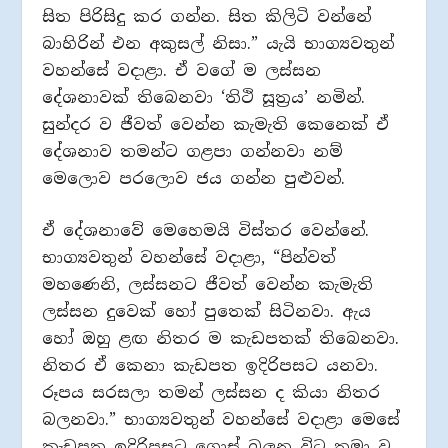
සිත පිරිසිදු කර ගන්න. සිත කිලිටි වන්නේ
බාහිරින් එන අකුසල් නිසා.” යැයි භාග්‍යවතුන්
වහන්සේ වදාළා. ඒ වගේ ම ලස්සන
දේශනාවක් තිබෙනවා ‘තිථි සූත්‍රය’ නමින්.
සුන්දර ව ජීවත් වෙන්න කැමැති කෙනෙක් ඒ
දේශනාව තමන්ට ගළපා ගන්නවා නම්
මෙලොව පරලොව ජය ගන්න පුළුවන්.
ඒ දේශනාවේ මෙහෙමයි විස්තර වෙන්නේ.
භාග්‍යවතුන් වහන්සේ වදාළා, “පින්වත්
මහණෙනි, ලස්සනට ජීවත් වෙන්න කැමැති
ලස්සන දුවෙක් හෝ පුතෙක් සිටිනවා. ඇය
හෝ ඔහු ළඟ නිතර ම කැඩපතක් තිබෙනවා.
නිතර ඒ කෙනා කැඩපත ඉදිරිපසට යනවා.
රූපය සරසලා තමන් ලස්සන ද කියා නිතර
බලනවා.” භාග්‍යවතුන් වහන්සේ වදාළා මෙසේ
කැඩපත ඉදිරිපසට ගොස් බලන විට තමා ව