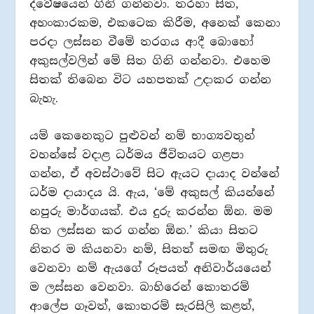
ද්වේෂයෙන් ගිනි ගන්නවා. තරහා සිත,
අහංකාරකම, එකටෙක කිරීම, අනෙක් කෙනා
පරදා ලස්සන වීමේ තරගය ආදී බොහෝ
අකුසල්වලින් මේ සිත ගිනි ගන්නවා. එහෙම
සිතක් තිබෙන විට යහපතක් උදාකර ගන්න
බැහැ.
යම් කෙනෙකුට පුළුවන් නම් භාග්‍යවතුන්
වහන්සේ වදාළ ධර්මය ජීවිතයට ගළපා
ගන්න, ඒ අවස්ථාවේ සිට ඇයට දායාද වන්නේ
ධර්ම දායාදය යි. ඇය, ‘මේ අකුසල් කියන්නේ
නපුරු මාර්ගයක්. එය දුරු කරන්න ඕන. මම
හිත ලස්සන කර ගන්න ඕන.’ කියා සිතට
නිතර ම කියනවා නම්, සිතත් සමඟ මිතුරු
වෙනවා නම් ඇයගේ රූපයත් අනිවාර්යයෙන්
ම ලස්සන වෙනවා. බාහිරෙන් කොතරම්
ආලේප ගෑවත්, කොතරම් සැරසිලි කළත්,