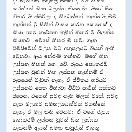
ද? නැත්නම් අකුසල් සමඟ ද මම වාසය
කරන්නේ කියා බලන්න කියනවා. මගේ සිත
නිතර ම විසිරිලා ද තිබෙන්නේ. නැත්නම් මම
තැන්පත් වූ සිතින් වාසය කරන කෙනෙක් ද
කියා දහම් කැඩපත තුළින් නිතර ම බලන්න
කියනවා. මෙසේ නිතර ම තමා ගැන
විමසීමෙන් බලන විට අකුසලයට බයක් ඇති
වෙනවා. ඇය තේරුම් ගන්නවා මගේ හිත
ලස්සන හිතක් නො වේ. රූපය කොතරම්
ලස්සන වුණත් හිත ලස්සන නැත්නම් ඒ
රූපයෙන් වැඩක් නැහැ. ඒ ජීවිතය හරියට
ලස්සනට පෙති විහිදවා විවිධ පාටින් යුක්තව
පිපෙන, එහෙත් සුවඳ නැති මලක් වගේ. සුවඳ
නැති මලකට සමනලයෙක්වත් වහන්නේ
නැහැ. ඒ මල තනි වෙනවා. ඒ වගේ රූපය
කොතරම් ලස්සන වුවත් සිත ලස්සන
නැත්නම් ඇයත් සමඟ කවුරුත් එකතු