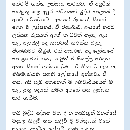
තේරුම් ගන්න උත්සාහ කරනවා. ඒ අයුරින්
කටයුතු කළ අපූරු චරිතයක් බුද්ධ කාලයේ දී
අපට හමුවෙනවා. ඇයගේ රූපයත්, සිතත්
දෙක ම ලස්සනයි. ඒ විශාඛාව. ඇයගේ තරම්
ලස්සන රූපයක් අදත් කාටවත් නැහැ. ඇය
කළ සැරසිලි අද කාටවත් කරන්න බැහැ.
විශාඛාවට තිබුණ රන් ආභරණ අද ලෝකයේ
කා ළඟවත් නැහැ. නමුත් ඒ සියල්ල පරදවා
ඇගේ සිතත් ලස්සන වුණා. ඒ නිසා ම ඇය අද
නිම්මාණරති සුගති ලෝකයේ ඉන්නවා. ඒ
නිසා අපි සෑම කෙනෙක් ම අනිවාර්යයෙන් ම
කළ යුතු දෙයක් තමයි අපගේ සිත ලස්සන
කර ගැනීම.
තව බුද්ධ දේශනාවක දී භාග්‍යවතුන් වහන්සේ
වදාළා කිලිටි හිත කිලිටි වූ වස්ත්‍රයක් වගේ
කියලා. දහඩිය පැල්ලම්, කුණු ගෑවුන