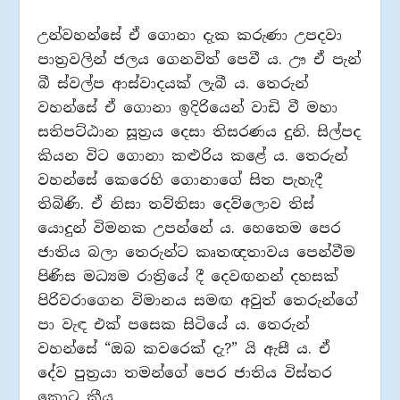
උන්වහන්සේ ඒ ගොනා දැක කරුණා උපදවා
පාත්‍රවලින් ජලය ගෙනවිත් පෙවී ය. ඌ ඒ පැන්
බී ස්වල්ප ආස්වාදයක් ලැබී ය. තෙරුන්
වහන්සේ ඒ ගොනා ඉදිරියෙන් වාඩි වී මහා
සතිපට්ඨාන සූත්‍රය දෙසා තිසරණය දුනි. සිල්පද
කියන විට ගොනා කළුරිය කළේ ය. තෙරුන්
වහන්සේ කෙරෙහි ගොනාගේ සිත පැහැදී
තිබිණි. ඒ නිසා තව්තිසා දෙව්ලොව තිස්
යොදුන් විමනක උපන්නේ ය. හෙතෙම පෙර
ජාතිය බලා තෙරුන්ට කෘතඥතාවය පෙන්වීම
පිණිස මධ්‍යම රාත්‍රියේ දී දෙවඟනන් දහසක්
පිරිවරාගෙන විමානය සමඟ අවුත් තෙරුන්ගේ
පා වැඳ එක් පසෙක සිටියේ ය. තෙරුන්
වහන්සේ “ඔබ කවරෙක් දැ?” යි ඇසී ය. ඒ
දේව පුත්‍රයා තමන්ගේ පෙර ජාතිය විස්තර
කොට කීය.