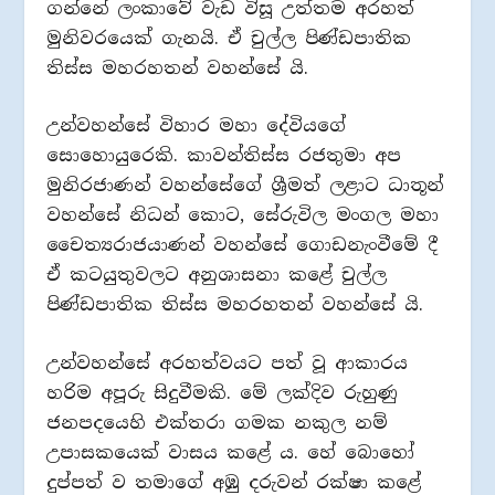
ගන්නේ ලංකාවේ වැඩ විසූ උත්තම අරහත්
මුනිවරයෙක් ගැනයි. ඒ චුල්ල පිණ්ඩපාතික
තිස්ස මහරහතන් වහන්සේ යි.
උන්වහන්සේ විහාර මහා දේවියගේ
සොහොයුරෙකි. කාවන්තිස්ස රජතුමා අප
මුනිරජාණන් වහන්සේගේ ශ්‍රීමත් ලළාට ධාතූන්
වහන්සේ නිධන් කොට, සේරුවිල මංගල මහා
චෛත්‍යරාජයාණන් වහන්සේ ගොඩනැංවීමේ දී
ඒ කටයුතුවලට අනුශාසනා කළේ චුල්ල
පිණ්ඩපාතික තිස්ස මහරහතන් වහන්සේ යි.
උන්වහන්සේ අරහත්වයට පත් වූ ආකාරය
හරිම අපූරු සිදුවීමකි. මේ ලක්දිව රුහුණු
ජනපදයෙහි එක්තරා ගමක නකුල නම්
උපාසකයෙක් වාසය කළේ ය. හේ බොහෝ
දුප්පත් ව තමාගේ අඹු දරුවන් රක්ෂා කළේ