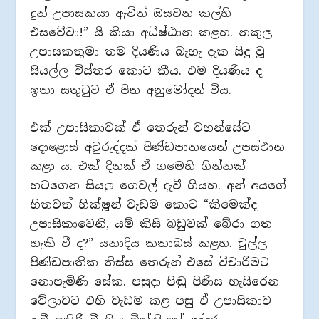
දුන් උපාසකයා ඇවිත් ඔසවන කල්හි
එසවේවා!” යි කියා අධිෂ්ඨාන කළහ. නකුල
උපාසකතුමා තම දියණිය බැහැ දැක සිදු වූ
සියල්ල විස්තර කොට කීය. එම දියණිය ද
ඉතා සතුටුව ඒ පින අනුමෝදන් විය.
එක් උපාසිකාවක් ඒ තෙරුන් වහන්සේට
දොළොස් අවුරුද්දක් පිණ්ඩපාතයෙන් උපස්ථාන
කළා ය. එක් දිනක් ඒ ගමෙහි ගින්නක්
හටගෙන සියලු ගෙවල් දැවී ගියහ. අන් අයගේ
හිතවත් භික්ෂූන් වැඩම කොට “කිමෙක්ද
උපාසිකාවෙනි, යම් කිසි බඩුවක් බේරා ගත
හැකි වී ද?” යනාදිය කතාබස් කළහ. චුල්ල
පිණ්ඩපාතික තිස්ස තෙරුන් එසේ විචාරීමට
නොපැමිණි සේක. පසුදා පිඬු පිණිස හැසිරෙන
වේලාවට එහි වැඩම කළ පසු ඒ උපාසිකාව