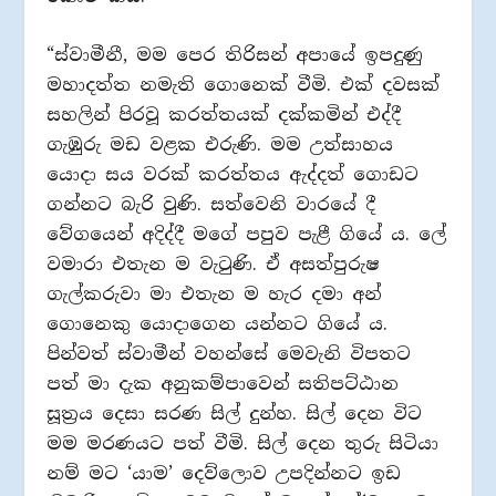
“ස්වාමීනී, මම පෙර තිරිසන් අපායේ ඉපදුණු
මහාදත්ත නමැති ගොනෙක් වීමි. එක් දවසක්
සහලින් පිරවූ කරත්තයක් දක්කමින් එද්දී
ගැඹුරු මඩ වළක එරුණි. මම උත්සාහය
යොදා සය වරක් කරත්තය ඇද්දත් ගොඩට
ගන්නට බැරි වුණි. සත්වෙනි වාරයේ දී
වේගයෙන් අදිද්දී මගේ පපුව පැළී ගියේ ය. ලේ
වමාරා එතැන ම වැටුණි. ඒ අසත්පුරුෂ
ගැල්කරුවා මා එතැන ම හැර දමා අන්
ගොනෙකු යොදාගෙන යන්නට ගියේ ය.
පින්වත් ස්වාමීන් වහන්සේ මෙවැනි විපතට
පත් මා දැක අනුකම්පාවෙන් සතිපට්ඨාන
සූත්‍රය දෙසා සරණ සිල් දුන්හ. සිල් දෙන විට
මම මරණයට පත් වීමි. සිල් දෙන තුරු සිටියා
නම් මට ‘යාම’ දෙව්ලොව උපදින්නට ඉඩ