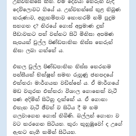
උන්වහන්සේ කීහ. එම දෙවියා තෙරුන් වැඳ
දෙව්ලොවට ගියේ ය. උන්වහන්සේ තුළ තිබුණ
කරුණාව, අනුකම්පාව කොතරම් නම් පුදුම
සහගත ද? නිරයේ ගොස් අප්‍රමාණ දුක්
පීඩාවකට පත් වන්නට සිටි මිනිසා අපමණ
සැපයක් චුල්ල පිණ්ඩපාතික තිස්ස තෙරුන්
නිසා ලබා ගත්තේ ය.
එකල චුල්ල පිණ්ඩපාතික තිස්ස තෙරනම
පන්සීයක් භික්ෂූන් සමඟ රුහුණු ජනපදයේ
එක්තරා මාර්ගයක වඩින්නේ ය. ඒ මාර්ගයේ
මඩ වගුරක එක්තරා විශාල ගොනෙක් වැටී
පණ අදිමින් සිටිනු දැක්කේ ය. ඒ ගොනා
එතැන වැටී ජීවත් ව සිටිය දී ම හම
ගලවාගෙන ගොස් තිබිණි. බල්ලන් ගොනා ව
වට කරගෙන සිටියහ. කුරා කුහුඹුවෝ ද උගේ
ඇඟට නැගී කමින් සිටියහ.