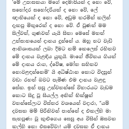
‘මේ උපාසකයා මගේ දෙමාපියන් ද නො වේ,
සහෝදර සහෝදරියක් ද නො වේ, ලේ
ඥාතියෙක් ද නො වේ, අඩුම තරමින් කලින්
දැකපු මිතුරෙක් ද නො වේ. ඒ වුණත් මම
සිල්වත්, ගුණවත් යැයි සිතා මෙසේ මහත්
උත්සාහයෙන් දානය දුන්නේ ය. ඔහු හට වැඩි
ආනිශංසයක් ලබා දීමට නම් කෙලෙස් රහිතව
මේ දානය වැළඳිය යුතුයි. මාගේ ජීවිතය ගියත්
මේ දානය රාග, ද්වේෂ, මෝහ සහිතව
නොවළඳන්නෙමි’ යි අධිෂ්ඨාන කොට විදසුන්
වඩා රහත් බවට පැමිණ එම දානය වැළඳූ
සේක. ඉන් පසු උන්වහන්සේ විහාරයට වැඩම
කොට සිදු වූ සියල්ල අනික් භික්ෂූන්
වහන්සේලාට විස්තර වශයෙන් වදාරා, “යම්
දවසක මම් පිරිනිවන් පාන්නේ ද එකල්හි මා
සැතපුණා වූ කුළුගෙය සෙසු අය විසින් ඔසවන
කල්හි නො එසවේවා! යම් දවසක ඒ දානය