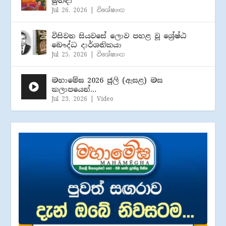
මුනිඳා
Jul 26, 2026
|
විශේෂාංග
විසිවන සියවසේ ලොව පහළ වූ ශ්‍රේෂ්ඨ
බෞද්ධ දාර්ශනිකයා
Jul 25, 2026
|
විශේෂාංග
මහාමේඝ 2026 ජූලි (​ඇසළ) මස
කලාපයෙන්…
Jul 23, 2026
|
Video