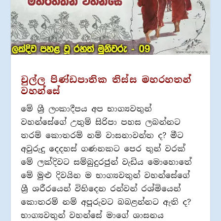
චුල්ල පිණ්ඩපාතික තිස්ස මහරහතන්
වහන්සේ
මේ ශ්‍රී ලංකාදීපය අප භාග්‍යවතුන්
වහන්සේගේ උතුම් සිරිපා පහස ලබන්නට
තරම් කොතරම් නම් වාසනාවන්ත ද? මීට
අවුරුදු දෙදහස් ගණනකට පෙර තුන් වරක්
මේ ලක්දිවට සම්බුදුරජුන් වැඩිය මොහොතේ
මේ මුළු දිවයින ම භාග්‍යවතුන් වහන්සේගේ
ශ්‍රී ශරීරයෙන් විහිදෙන රන්වන් රශ්මියෙන්
කොතරම් නම් අපූරුවට බබළන්නට ඇති ද?
භාග්‍යවතුන් වහන්සේ මාගේ ශාසනය