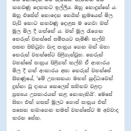
කහවණු දෙකකට ඉල්ලීය. ඔහු නොදුන්නේ ය.
ඔහු එසේත් නොදෙන හෙයින් ක්‍රමයෙන් මිල
වැඩි කොට කහවණු දොළස ම ගෙවා බත්
මුල මිල දී ගත්තේ ය. බත් මුල රැගෙන
තෙරුන් වහන්සේ සමීපයට පැමිණි කල්හි
පසඟ පිහිටුවා වැඳ පාත්‍රය ගෙන බත් බහා
තෙරුන් වහන්සේට පිළිගැන්වූහ. තෙරුන්
වහන්සේ පාත්‍රය පිළිගත් කල්හි ඒ ආහාරය
මිල දී ගත් ආකාරය අසා තෙරුන් වහන්සේ
සිතණුයේ, ‘මේ උපාසකයා මහත් ශ්‍රද්ධාවෙන්
දුන්නා වූ දානය කෙලෙස් සහිතව වළඳා
ප්‍රත්‍යය උපකාරයක් කළ නොහැකියි’. මෙසේ
සිතා එක් ගසක් මුලට ගොස් පාත්‍රය එක්
පසෙක තබාගෙන තමන් වහන්සේට ම අවවාද
කරන සේක.