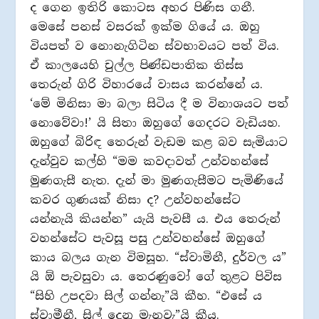
ද ගෙන ඉතිරි කොටස අහර පිණිස ගනී.
මෙසේ පනස් වසරක් ඉක්ම ගියේ ය. ඔහු
වියපත් ව නොනැගිටින ස්වභාවයට පත් විය.
ඒ කාලයෙහි චුල්ල පිණ්ඩපාතික තිස්ස
තෙරුන් ගිරි විහාරයේ වාසය කරන්නේ ය.
‘මේ මිනිසා මා බලා සිටිය දී ම විනාශයට පත්
නොවේවා!’ යි සිතා ඔහුගේ ගෙදරට වැඩියහ.
ඔහුගේ බිරිඳ තෙරුන් වැඩම කළ බව සැමියාට
දැන්වුව කල්හි “මම කවදාවත් උන්වහන්සේ
මුණගැසී නැත. දැන් මා මුණගැසීමට පැමිණියේ
කවර ගුණයක් නිසා ද? උන්වහන්සේට
යන්නැයි කියන්න” යැයි පැවසී ය. එය තෙරුන්
වහන්සේට පැවසූ පසු උන්වහන්සේ ඔහුගේ
කාය බලය ගැන විමසූහ. “ස්වාමිනී, දුර්වල ය”
යි ඕ පැවසුවා ය. තෙරණුවෝ ගේ තුළට පිවිස
“සිහි උපදවා සිල් ගන්නැ”යි කීහ. “එසේ ය
ස්වාමීනී, සිල් දෙනු මැනවැ”යි කීය.