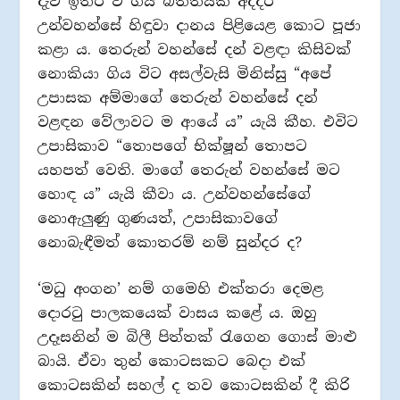
දැවී ඉතිරි වී ගිය බිත්තියක් අද්දර
උන්වහන්සේ හිඳුවා දානය පිළියෙළ කොට පූජා
කළා ය. තෙරුන් වහන්සේ දන් වළඳා කිසිවක්
නොකියා ගිය විට අසල්වැසි මිනිස්සු “අපේ
උපාසක අම්මාගේ තෙරුන් වහන්සේ දන්
වළඳන වේලාවට ම ආයේ ය” යැයි කීහ. එවිට
උපාසිකාව “තොපගේ භික්ෂූන් තොපට
යහපත් වෙති. මාගේ තෙරුන් වහන්සේ මට
හොඳ ය” යැයි කීවා ය. උන්වහන්සේගේ
නොඇලුණු ගුණයත්, උපාසිකාවගේ
නොබැඳීමත් කොතරම් නම් සුන්දර ද?
‘මධු අංගන’ නම් ගමෙහි එක්තරා දෙමළ
දොරටු පාලකයෙක් වාසය කළේ ය. ඔහු
උදෑසනින් ම බිලී පිත්තක් රැගෙන ගොස් මාළු
බායි. ඒවා තුන් කොටසකට බෙදා එක්
කොටසකින් සහල් ද තව කොටසකින් දී කිරි