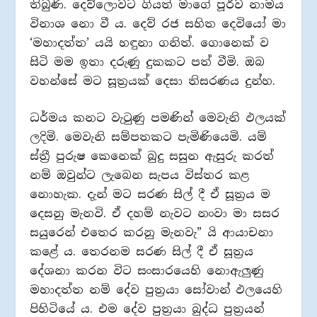
තිබුණි. දෙව්ලොවට ගියත් මාගේ පූර්ව නාමය
විනාශ නො වී ය. දෙව් රජ සහිත දෙවියෝ මා
‘මහාදත්ත’ යයි හඳුනා ගනිත්. ගොනෙක් ව
සිටි මම ඉතා දරුණු දුකකට පත් වීමි. ඔබ
වහන්සේ මට සූත්‍රයක් දෙසා තිසරණය දුන්හ.
ධර්මය කනට වැටුණු පමණින් මෙවැනි ඵලයක්
ලදිමි. මෙවැනි සම්පතකට පැමිණියෙමි. යම්
ස්ත්‍රී පුරුෂ කෙනෙක් බුදු සසුන ඇසුරු කරත්
නම් ඔවුන්ට ලැබෙන සැපය විස්තර කළ
නොහැක. දැන් මට සරණ සිල් දී ඒ සූත්‍රය ම
දෙසනු මැනවි. ඒ දහම් නැවට නංවා මා සසර
සයුරෙන් එතෙර කරනු මැනවැ” යි ආයාචනා
කළේ ය. තෙරනම සරණ සිල් දී ඒ සූත්‍රය
දේශනා කරන විට සංසාරයෙහි නොඇලුණු
මහාදත්ත නම් දේව පුත්‍රයා සෝවාන් ඵලයෙහි
පිහිටියේ ය. එම දේව පුත්‍රයා බුද්ධ පුත්‍රයන්