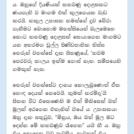
ය. ඔහුගේ දියණියක් කහවණු දොළසකට
ණයගැති ව මාගම එක් කුලගෙයක වැඩ
කරයි. නකුල උපාසක තමන්ගේ දුව බේරා
ගැනීමට බොහොම මහන්සියෙන් බැලමෙහෙ
කොට කහවණු දොළසක් සොයාගෙන මාගමට
යන අතරමග චුල්ල පිණ්ඩපාතික තිස්ස
තෙරුන් වහන්සේ දැක සිතණුයේ, ‘තවම
පෙරවරු කාලය ඉක්ම ගොස් නැත. සමීපයෙහි
ගමකුත් නැත.
තෙරුන් වහන්සේට දානය නොලැබුණොත් ඒක
හොඳ දෙයක් නෙවෙයි. කුමක් කරම්දැ’යි
සිතන විට එකෙණෙහි ම එක් මිනිසෙක් බත්
මුලක් අරගෙන එතැනින් ගියේ ය. උපාසකයා
ඔහු දැක සතුටුව, “මිත්‍රය, ඔය බත් මුල මට
දෙන්න මේ කහවණුව රැගෙන” යයි කී ය. ඔහු
එය නොදෙන බව පැවසීය. නැවතත් එය