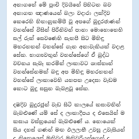
අනාගතේ මේ පුංචි දිවයිනේ පිහිටන බව
අනාගත ඤාණයෙන් බලා වදාරා ලක්දිව
කෙරෙහි හිතානුකම්පී වූ අපගේ බුදුරජාණන්
වහන්සේ විසින් පිරිනිවන් පානා මොහොතෙහි
සල් රුක් සෙවණෙහි සැතපී සිට මිහිඳු
මහරහතන් වහන්සේ ගැන අනාවැකියක් වදාළ
සේක. භාග්‍යවතුන් වහන්සේගේ ඒ බුද්ධ
වචනය සැබෑ කරමින් ලංකාවට ශාස්තෘන්
වහන්සේනමක් බඳු අප මිහිඳු මහරහතන්
වහන්සේ ලංකාවෙහි යහපත උදෙසා වැඩම
කොට බුදු සසුන බැබළවූ සේක.
දඹදිව බුදුරජුන් වැඩ සිටි කාලයේ කසාවතින්
බැබළුණේ යම් සේ ද ලංකාදීපය ද එසෙයින් ම
කසාය වස්ත්‍රයෙන් බැබළුණේ ය. නොයෙක්
සිය දහස් ගණන් මඟ ඵලලාභී උවසු උවැසියන්
ද නිකෙලෙස් මුනිවර මුනිවරියන්ගෙන් ද