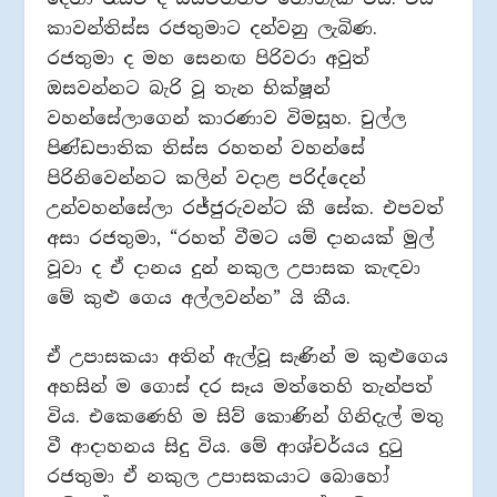
කාවන්තිස්ස රජතුමාට දන්වනු ලැබිණ.
රජතුමා ද මහ සෙනඟ පිරිවරා අවුත්
ඔසවන්නට බැරි වූ තැන භික්ෂූන්
වහන්සේලාගෙන් කාරණාව විමසූහ. චුල්ල
පිණ්ඩපාතික තිස්ස රහතන් වහන්සේ
පිරිනිවෙන්නට කලින් වදාළ පරිද්දෙන්
උන්වහන්සේලා රජ්ජුරුවන්ට කී සේක. එපවත්
අසා රජතුමා, “රහත් වීමට යම් දානයක් මුල්
වූවා ද ඒ දානය දුන් නකුල උපාසක කැඳවා
මේ කුළු ගෙය අල්ලවන්න” යි කීය.
ඒ උපාසකයා අතින් ඇල්වූ සැණින් ම කුළුගෙය
අහසින් ම ගොස් දර සෑය මත්තෙහි තැන්පත්
විය. එකෙණෙහි ම සිව් කොණින් ගිනිදැල් මතු
වී ආදාහනය සිදු විය. මේ ආශ්චර්යය දුටු
රජතුමා ඒ නකුල උපාසකයාට බොහෝ