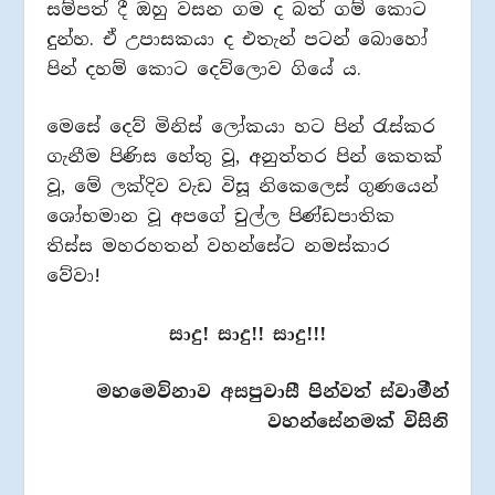
සම්පත් දී ඔහු වසන ගම ද බත් ගම් කොට
දුන්හ. ඒ උපාසකයා ද එතැන් පටන් බොහෝ
පින් දහම් කොට දෙව්ලොව ගියේ ය.
මෙසේ දෙව් මිනිස් ලෝකයා හට පින් රැස්කර
ගැනීම පිණිස හේතු වූ, අනුත්තර පින් කෙතක්
වූ, මේ ලක්දිව වැඩ විසූ නිකෙලෙස් ගුණයෙන්
ශෝභමාන වූ අපගේ චුල්ල පිණ්ඩපාතික
තිස්ස මහරහතන් වහන්සේට නමස්කාර
වේවා!
සාදු! සාදු!! සාදු!!!
මහමෙව්නාව අසපුවාසී පින්වත් ස්වාමීන්
වහන්සේනමක් විසිනි