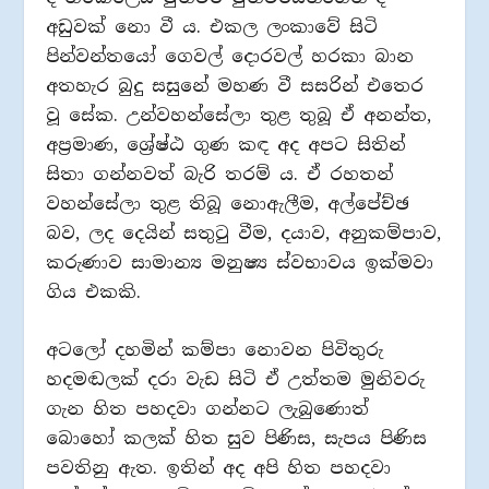
අඩුවක් නො වී ය. එකල ලංකාවේ සිටි
පින්වන්තයෝ ගෙවල් දොරවල් හරකා බාන
අතහැර බුදු සසුනේ මහණ වී සසරින් එතෙර
වූ සේක. උන්වහන්සේලා තුළ තුබූ ඒ අනන්ත,
අප්‍රමාණ, ශ්‍රේෂ්ඨ ගුණ කඳ අද අපට සිතින්
සිතා ගන්නවත් බැරි තරම් ය. ඒ රහතන්
වහන්සේලා තුළ තිබූ නොඇලීම, අල්පේච්ඡ
බව, ලද දෙයින් සතුටු වීම, දයාව, අනුකම්පාව,
කරුණාව සාමාන්‍ය මනුෂ්‍ය ස්වභාවය ඉක්මවා
ගිය එකකි.
අටලෝ දහමින් කම්පා නොවන පිවිතුරු
හදමඬලක් දරා වැඩ සිටි ඒ උත්තම මුනිවරු
ගැන හිත පහදවා ගන්නට ලැබුණොත්
බොහෝ කලක් හිත සුව පිණිස, සැපය පිණිස
පවතිනු ඇත. ඉතින් අද අපි හිත පහදවා