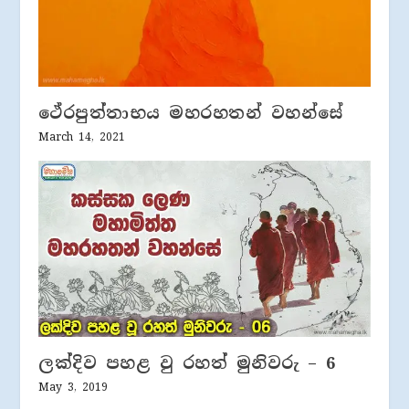
ථේරපුත්තාභය මහරහතන් වහන්සේ
March 14, 2021
ලක්දිව පහළ වු රහත් මුනිවරු – 6
May 3, 2019