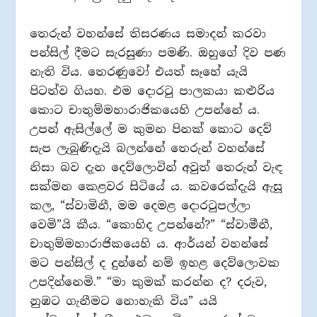
තෙරුන් වහන්සේ තිසරණය සමාදන් කරවා
පන්සිල් දීමට සැරසුණා පමණි. ඔහුගේ දිව පණ
නැති විය. තෙරණුවෝ එයත් සෑහේ යැයි
පිටත්ව ගියහ. එම දොරටු පාලකයා කළුරිය
කොට චාතුම්මහාරාජිකයෙහි උපන්නේ ය.
උපන් ඇසිල්ලේ ම කුමන පිනක් කොට දෙව්
සැප ලැබුණිදැයි බලන්නේ තෙරුන් වහන්සේ
නිසා බව දැන දෙව්ලොවින් අවුත් තෙරුන් වැඳ
සක්මන කෙළවර සිටියේ ය. කවරෙක්දැයි ඇසූ
කල, “ස්වාමිනී, මම දෙමළ දොරටුපල්ලා
වෙමි”යි කීය. “කොහිද උපන්නේ?” “ස්වාමීනී,
චාතුම්මහාරාජිකයෙහි ය. ආර්යන් වහන්සේ
මට පන්සිල් ද දුන්නේ නම් ඉහළ දෙව්ලොවක
උපදින්නෙමි.” “මා කුමක් කරන්න ද? දරුව,
නුඹට ගැනීමට නොහැකි විය” යයි