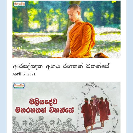
ආරඤ්ඤක අභය රහතන් වහන්සේ
April 8, 2021