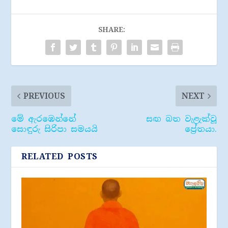
SHARE:
PREVIOUS
NEXT
මේ ඇරඹෙන්නේ
සඟ බත වැළැක්වූ
සොඳුරු සිරිපා සමයයි
ප්‍රේතයා.
RELATED POSTS