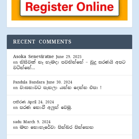
RECENT COMMENTS
Asoka Seneviratne
June 29, 2025
කිසිවක් නෑ හැමදා පවතින්නේ – බුදු සරණයි අපට
on
වටින්නේ…
Pandula Bandara
June 30, 2024
වාසනාවට පැනලා යන්න දෙන්න එපා !
on
පතිරණ
April 24, 2024
පරණ නොවී අලුත් වෙමු.
on
sadu
March 9, 2024
මඟ නොහැරේවා පින්බර පින්කෙත
on