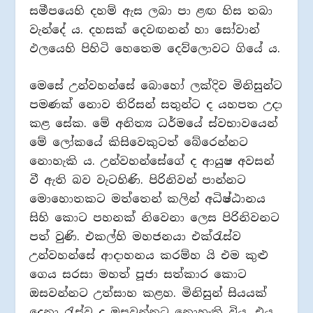
සමීපයෙහි දහම් ඇස ලබා පා ළඟ හිස තබා
වැන්දේ ය. දහසක් දෙවඟනන් හා සෝවාන්
ඵලයෙහි පිහිටි හෙතෙම දෙව්ලොවට ගියේ ය.
මෙසේ උන්වහන්සේ බොහෝ ලක්දිව මිනිසුන්ට
පමණක් නොව තිරිසන් සතුන්ට ද යහපත උදා
කළ සේක. මේ අනිත්‍ය ධර්මයේ ස්වභාවයෙන්
මේ ලෝකයේ කිසිවෙකුටත් බේරෙන්නට
නොහැකි ය. උන්වහන්සේගේ ද ආයුෂ අවසන්
වී ඇති බව වැටහිණි. පිරිනිවන් පාන්නට
මොහොතකට මත්තෙන් කලින් අධිෂ්ඨානය
සිහි කොට පහනක් නිවෙනා ලෙස පිරිනිවනට
පත් වුණි. එකල්හි මහජනයා එක්රැස්ව
උන්වහන්සේ ආදාහනය කරම්හ යි එම කුළු
ගෙය සරසා මහත් පූජා සත්කාර කොට
ඔසවන්නට උත්සාහ කළහ. මිනිසුන් සියයක්
දෙනා රැස්ව ද ඔසවන්නට නොහැකි විය. එය