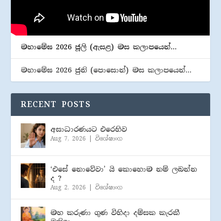
මහාමේඝ 2026 ජූලි (​ඇසළ) මස කලාපයෙන්…
මහාමේඝ 2026 ජුනි (​පොසොන්) මස කලාපයෙන්…
RECENT POSTS
අසාධාරණයට එරෙහිව
Aug 7, 2026
|
විශේෂාංග
‘එසේ නොවේවා’ යි කොහොම නම් ලබන්න
ද ?
Aug 2, 2026
|
විශේෂාංග
මහ කරුණා ගුණ විහිදා දම්සක කැරකී