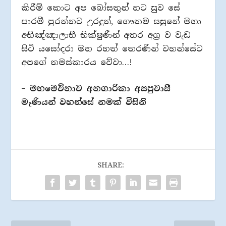
කිරීම් කොට අප බෝසතුන් හට සුව සේ
පාරමී පුරන්නට උරදුන්, ගෞතම සසුනේ මහා
අභිඤ්ඤාලාභී භික්ෂුණීන් අතර අග්‍ර ව වැඩ
සිටි යසෝදරා මහ රහත් තෙරණින් වහන්සේට
අපගේ නමස්කාරය වේවා…!
– මහමෙව්නාව අනගාරිකා අසපුවාසී
මෑණියන් වහන්සේ නමක් විසිනි
SHARE: