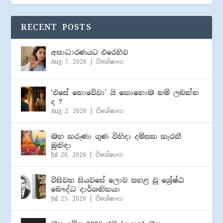
RECENT POSTS
අසාධාරණයට එරෙහිව
Aug 7, 2026
|
විශේෂාංග
‘එසේ නොවේවා’ යි කොහොම නම් ලබන්න
ද ?
Aug 2, 2026
|
විශේෂාංග
මහ කරුණා ගුණ විහිදා දම්සක කැරකී
මුනිඳා
Jul 26, 2026
|
විශේෂාංග
විසිවන සියවසේ ලොව පහළ වූ ශ්‍රේෂ්ඨ
බෞද්ධ දාර්ශනිකයා
Jul 25, 2026
|
විශේෂාංග