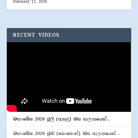
February 12, 2020
RECENT VIDEOS
මහාමේඝ 2026 ජූලි (​ඇසළ) මස කලාපයෙන්…
මහාමේඝ 2026 ජුනි (​පොසොන්) මස කලාපයෙන්…