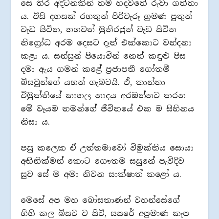
සේ තිර අදිටනකින් තම හදවතේ රුවා ගත්තා
ය. විසි දහසක් රහතුන් පිරිවැරූ ශ්‍රමණ පුතුන්
වැඩ සිටින, භගවත් මුනිරජුන් වැඩ සිටින
නිග්‍රෝධ අරම දෙසට දෑත් එක්කොට වන්දනා
කළා ය. සන්සුන් පියොවින් නෙත් කඳුළු පිස
දමා ඇය ගමන් කළේ ප්‍රජාපතී ගෝතමී
බිසවුන්ගේ යහන් ගැබටයි. ඒ, කාන්තා
විමුක්තියේ කාහල නාදය අරඹන්නට කරන
මේ වෑයම තමන්ගේ ජීවිතයේ එක ම සිහිනය
නිසා ය.
පසු කලෙක ඒ උත්තමාවෝ විමුක්තිය සොයා
අභිනික්මන් කොට ගෞතම සසුනේ පැවිදිව
සුව සේ ම අමා නිවන සාක්ෂාත් කළෝ ය.
මෙසේ අප මහ බෝසතාණන් වහන්සේගේ
ගිහි කල බිසව ව සිටි, සසරේ අප්‍රමාණ කැප