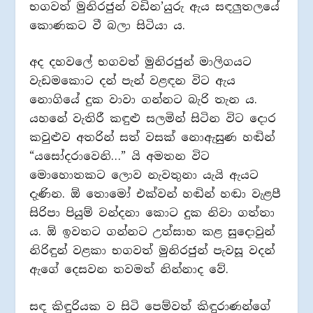
භගවත් මුනිරජුන් වඩින’යුරු ඇය සඳලුතලයේ
කොණකට වී බලා සිටියා ය.
අද දහවලේ භගවත් මුනිරජුන් මාලිගයට
වැඩමකොට දන් පැන් වළඳන විට ඇය
නොගියේ දුක වාවා ගන්නට බැරි තැන ය.
යහනේ වැතිරී කඳුළු සලමින් සිටින විට දොර
කවුළුව අතරින් සත් වසක් නොඇසුණ හඬින්
“යසෝදරාවෙනි…” යි අමතන විට
මොහොතකට ලොව නැවතුනා යැයි ඇයට
දැණින. ඕ තොමෝ එක්වන් හඬින් හඬා වැළපී
සිරිපා පියුම් වන්දනා කොට දුක නිවා ගත්තා
ය. ඕ ඉවතට ගන්නට උත්සාහ කළ සුදොවුන්
නිරිඳුන් වළකා භගවත් මුනිරජුන් පැවසූ වදන්
ඇගේ දෙසවන තවමත් නින්නාද වේ.
සඳ කිඳුරියක ව සිටි පෙම්වත් කිඳුරාණන්ගේ