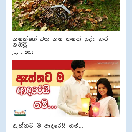
තමන්ගේ වතු තම තමන් සුද්ද කර
ගනිමු
July 5, 2012
ඇත්තට ම ආදරෙයි නම්…