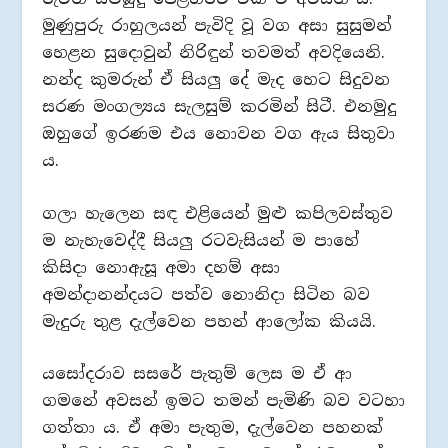
මුණුපුරු රාහුලයන් පැවිදි වූ වග අසා සුසුමන්
හෙළන සුදොවුන් නිරිඳුන් තවමත් අවදියෙනි.
නන්ද කුමරුන් ඒ සියලු දේ මැද හෙට සිදුවන
සරණ මංගල්‍යය සැලසුම් කරමින් සිටී. එනමුදු
ඔහුගේ ඉරණම එය නොවන වග ඇය සිතුවා
ය.
ගලා හැලෙන සඳ එළියෙන් මුළු කපිලවස්තුව
ම නැහැවෙද්දී සියලු රටවැසියන් ම පාහේ
කිසිදා නොඇසූ අමා දහම් අසා
අමන්දානන්දයට පත්ව නොනිදා සිටින බව
මැදුරු තුළ දැල්වෙන පහන් ආලෝක කියයි.
යසෝදරාව සසරේ පැතුම් ලෙස ම ඒ ආ
ගමනේ අවසන් ඉමට තමන් පැමිණි බව වටහා
ගත්තා ය. ඒ අමා පැතුම, දැල්වෙන පහනක්