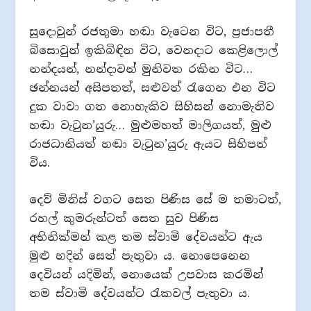
සුදොවුන් රජතුමා හඬා වැටෙන විට, ප්‍රජාපතී
බිසොවුන් ඉකිබිඳින විට, වෙනදාට කෙළිලොල්
නන්දයන්, නන්දාවන් මුනිවත රකින විට…
ඡන්නයන් අසිපතත්, සළුවත් රැගෙන එන විට
දුක වාවා ගත නොහැකිව සිහිසන් නොමැතිව
හඬා වැටුන’යුරු… මුළුමහත් මාලිගයත්, මුළු
රාජධානියත් හඬා වැටුන’යුරු ඇයට සිහිපත්
විය.
දෙව් මිනිස් වගට සෙත පිණිස සේ ම තමාටත්,
රහල් කුමරුන්ටත් සෙත සුව පිණිස
අභිනික්මන් කළ තම ස්වාමි දේවයන්ට ඇය
මුළු හදින් සෙත් පැතුවා ය. නොපෙනෙන
දෙවියන් යදිමින්, නොයෙක් උපවාස කරමින්
තම ස්වාමි දේවයන්ට රැකවල් පැතුවා ය.