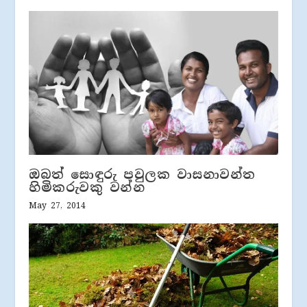
ඔබත් සොඳුරු පවුලක වාසනාවන්ත
හිමිකරුවකු වන්න
May 27, 2014