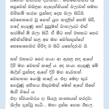
එහෙත් කසාවත් දරාගත්… මනමෝහනීය රූ
සපුවෙන් බබළන තැනැත්තියක් වලාවන් සමඟ
එබිකම් කරන පුන්සඳ දෙස බලා සිටියි.
වෙහෙසකර වූ නෙත් යුග කඳුළින් පෙඟී පිරී,
හදේ නැගුණු සෝ සුසුමන් වාතලයට එක්
කරමින් ඕ බලා සිටී. ඒ මීට සත් වසකට පෙර
අභිනික්මන් කළ අප මහ බෝසතුන්ගේ
සෙනෙහෙබර බිරිඳ ව සිටි යසෝදරාව යි.
සත් වසකට පෙර පායා ආ ඇසළ සඳ ඇගේ
දිවි මග වෙනස් කළේ ය. අද පායා නැගුණු මේ
මැදින් පුන්සඳ ඇගේ දිවි මග නැවතත්
වෙනතක යොමු කළේ ය. එදා මෙදා තුර
ගෙවුණු අතීතය සිතුවමක් මෙන් ඇගේ සිතේ
මැවී ගියේ ය.
එදා ස්වයංවරය දා සියලු ශාක්‍යයන් පරදවා
ශිල්ප දැක්වූ හැටි… මහා දුන්න ගෙන ඊතල