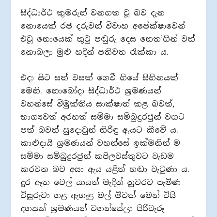
සිද්ධාර්ථ කුමරුන් වනගත වූ බව දැන
නොයෙක් රජ දරුවන් විවාහ අපේක්ෂාවෙන්
එවූ නොයෙක් තුටු පඬුරු දෙස නෙත’ගින් වත්
නොබලා මුළු හදින් පතිවත රැක්කා ය.
එදා සිට සත් වසක් ගෙවී ගියේ සිහිනයක්
මෙනි. නොබෝදා සිද්ධාර්ථ ශ්‍රමණයන්
වහන්සේ විමුක්තිය සාක්ෂාත් කළ බවත්,
භාග්‍යවත් අරහත් සම්මා සම්බුදුරජුන් වගට
පත් බවත් සුදොවුන් නිරිඳු ඇයට කීවේ ය.
කාළුදායි ශ්‍රමණයන් වහන්සේ ඉක්මනින් ම
සම්මා සම්බුදුරජුන් කපිලවස්තුවට වැඩම
කරවන බව අසා ඇය යළිත් හඬා වැටුණා ය.
දුර ඈත වෙල් යායන් මැදින් නුවරට පැමිණ
විසුරුවා හළ ඇහැළ මල් මිටක් මෙන් විසි
දහසක් ශ්‍රමණයන් වහන්සේලා පිරිවැරූ