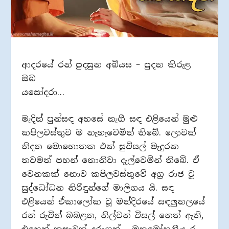
ආදරයේ රන් පුදසුන අබියස – පුදන කිරුළ
ඔබ
යසෝදරා…
මැදින් පුන්සඳ අහසේ නැගී සඳ එළියෙන් මුළු
කපිලවස්තුව ම නැහැවෙමින් තිබේ. ලොවක්
නිදන මොහොතක එක් සුවිසල් මැදුරක
තවමත් පහන් නොනිවා දැල්වෙමින් තිබේ. ඒ
වෙනකක් නොව කපිලවස්තුවේ අග්‍ර රාජ වූ
සුද්ධෝධන නිරිඳුන්ගේ මාලිගය යි. සඳ
එළියෙන් ඒකාලෝක වූ මන්දිරයේ සඳලුතලයේ
රන් රුවින් බබළන, නිල්වන් විසල් නෙත් ඇති,