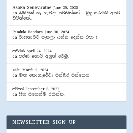
Asoka Seneviratne
June 29, 2025
කිසිවක් නෑ හැමදා පවතින්නේ – බුදු සරණයි අපට
on
වටින්නේ…
Pandula Bandara
June 30, 2024
වාසනාවට පැනලා යන්න දෙන්න එපා !
on
පතිරණ
April 24, 2024
පරණ නොවී අලුත් වෙමු.
on
sadu
March 9, 2024
මඟ නොහැරේවා පින්බර පින්කෙත
on
සම්පත්
September 8, 2023
සිත සිතෙන්ම රකින්න.
on
NEWSLETTER SIGN UP