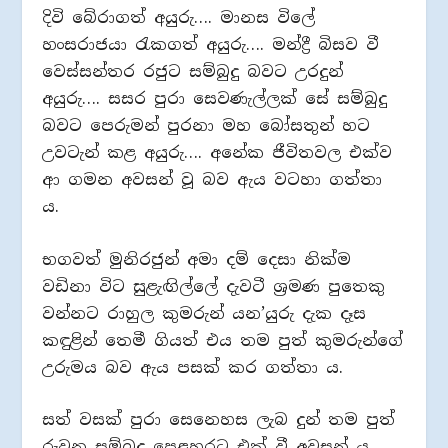
දිවි බේරාගත් අයුරු…. මානස විලේ
හංසරාජයා රැකගත් අයුරු…. මන්ද්‍රී බිසව වී
වෙස්සන්තර රජුට සම්බුදු බවට උරදුන්
අයුරු…. සසර පුරා සෙවණැල්ලක් සේ සම්බුදු
බවට පෙරුමන් පුරනා මහ බෝසතුන් හට
උවටැන් කළ අයුරු…. අනේක ජීවිතවල එක්ව
ආ ගමන අවසන් වූ බව ඇය වටහා ගත්තා
ය.
භගවත් මුනිරජුන් අමා දම් දෙසා නික්ම
වඩිනා විට සුළැඟිල්ලේ දැවටී ශ්‍රමණ පුතෙකු
වන්නට රාහුල කුමරුන් යන’යුරු දැක දෑස
කඳුළින් තෙමී ගියත් එය තම පුත් කුමරුන්ගේ
උරුමය බව ඇය පසක් කර ගත්තා ය.
සත් වසක් පුරා සෙනෙහස ලැබ දුන් තම පුත්
රුවන සම්බුදු පෙළහරට එක් වී අවසන් ය.