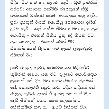
විදින විට තම හද සැලුණ හැටි… මුළු නුවරක්
සරසවා අනාගත සක්විති රජෙකුගේ ස්ත්‍රී
රත්නයක් වන්නට සරණ මංගල්‍යය කළ හැටි…
පුරා දහතුන් වසක් නොකියූ සෙනෙහස දෑසින්
දුටුව හැටි… කල් යත්ම ජීවන ගමන ගැන ඇය
නොසිතූ – එහෙත් සිතිය යුතු දේ කියන විට,
ඇය නොපැතූ – එහෙත් වෙන් වීම
ඒකාන්තයෙන් සිදුවන බව ඇයට දැනුන’යුරු
සිහිපත් විය.
පුංචි රාහුල කුමරු සරසවාගෙන සිද්ධාර්ථ
කුමරුන් සොයා යන විට, දැලකට නොබැඳෙන
සුළඟක් සේ, දිය මත නොතැවරෙන පියුමක්
සේ, නොනැවතී සයුර කරා වදින නදියක් සේ
රාහුල කුමරු උපන් ඒ ඇසළ සඳ කැන් මැද
දෙව් මිනිසත් වගට සෙත සලසන්නට
අභිනික්මන් කළ දා… ඇයට සිහිපත් විය.