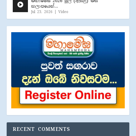
මහාමේඝ 2026 ජූලි (​ඇසළ) මස
කලාපයෙන්…
Jul 23, 2026
|
Video
RECENT COMMENTS