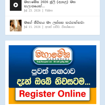
මහාමේඝ 2026 ජූලි (​ඇසළ) මස
කලාපයෙන්…
Jul 23, 2026
|
Video
මගේ ජීවිතය මං ලස්සන කරගන්නවා
Jul 15, 2026
|
අහස් ගව්ව
,
විශේෂාංග