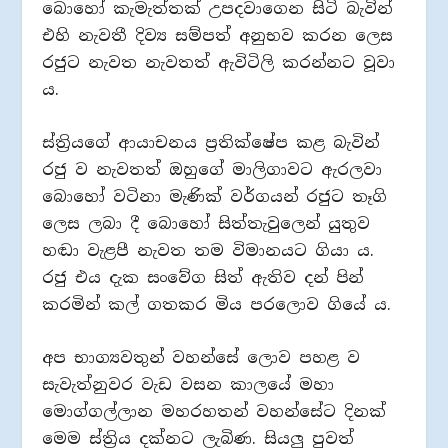
බොහෝ කැමැත්තක් උපදවාගෙන සිටි බැවින්
එහි නැවතී දිව්‍ය සම්පත් අනුභව කරන ලෙස
රජුට නැවත නැවතත් ඇවිටිලි කරන්නට වූවා
ය.
ස්ත්‍රියගේ ආයාචනය ප්‍රතික්ෂේප කළ බැවින්
රජු ව නැවතත් ඔහුගේ මාලිගාවට ඇරලවා
බොහෝ වටිනා මැණික් වර්ගයන් රජුට තෑගි
ලෙස ලබා දී බොහෝ සිත්තැවුලෙන් යුතුව
හඬා වැළපී නැවත තම විමානයට ගියා ය.
රජු එය දැක සංවේග සිත් ඇතිව දන් පින්
කරමින් කල් ගතකර මිය පරලොව ගියේ ය.
අප භාග්‍යවතුන් වහන්සේ ලොව පහළ ව
සැවැත්නුවර වැඩ වසන කාලයේ මහා
මොග්ගල්ලාන මහරහතන් වහන්සේට දිනක්
මෙම ස්ත්‍රිය දක්නට ලැබිණ. සියලු පුවත්