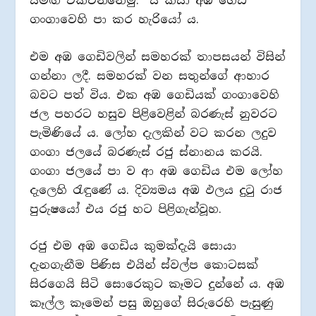
සමඟ එක්වන්නෙමු.” යි කියා අඹ ගෙඩි
ගංගාවෙහි පා කර හැරියෝ ය.
එම අඹ ගෙඩිවලින් සමහරක් තාපසයන් විසින්
ගන්නා ලදී. සමහරක් වන සතුන්ගේ ආහාර
බවට පත් විය. එක අඹ ගෙඩියක් ගංගාවෙහි
ජල පහරට හසුව පිළිවෙළින් බරණැස් නුවරට
පැමිණියේ ය. ලෝහ දැලකින් වට කරන ලදුව
ගංගා ජලයේ බරණැස් රජු ස්නානය කරයි.
ගංගා ජලයේ පා ව ආ අඹ ගෙඩිය එම ලෝහ
දැලෙහි රැඳුණේ ය. දිව්‍යමය අඹ ඵලය දුටු රාජ
පුරුෂයෝ එය රජු හට පිළිගැන්වූහ.
රජු එම අඹ ගෙඩිය කුමක්දැයි සොයා
දැනගැනීම පිණිස එයින් ස්වල්ප කොටසක්
සිරගෙයි සිටි සොරෙකුට කෑමට දුන්නේ ය. අඹ
කෑල්ල කෑමෙන් පසු ඔහුගේ සිරුරෙහි පැසුණු