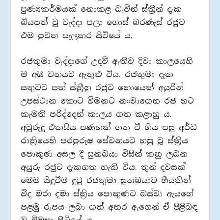
පුණ්‍යකර්මයක් නොකළ බැවින් ස්ත්‍රීන් දැක
බියපත් වූ වැද්දා පලා ගොස් බරණැස් රජුට
එම පුවත සැලකර සිටියේ ය.
රජතුමා වැද්දාගේ උදව් ඇතිව දිවා කාලයෙහි
ම අඹ වනයට ඇතුළු විය. රජතුමා දැක
සතුටට පත් ස්ත්‍රීහු රජුට නොයෙක් අයුරින්
උපස්ථාන කොට විමනට නංවාගෙන රජ හට
කැමති පරිද්දෙන් කාලය ගත කළාහු ය.
අවුරුදු එකසිය පණහක් ගත වී ගිය පසු අර්ධ
රාත්‍රියෙහි පරපුරුෂ සේවනයට හසු වූ ස්ත්‍රිය
පොකුණ අසල දී සුනඛයා විසින් කනු ලබන
අයුරු රජුට දැකගත හැකි විය. තුන් දවසක්
මෙම සිදුවීම දුටු රජතුමා සුනඛයාව හීයකින්
විද මරා දමා ස්ත්‍රිය පොකුණට බස්වා ඇයගේ
පළමු රූපය ලබා ගත් අතර ඇගෙන් ඒ පිළිබඳ