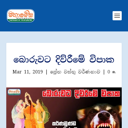
බොරුවට දිව්රීමේ විපාක
Mar 11, 2019
|
ප්‍රේත වස්තු වර්ණනාව
|
0