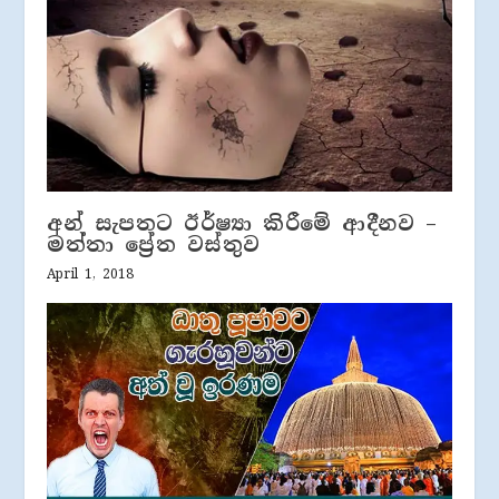
අන් සැපතට ඊර්ෂ්‍යා කිරීමේ ආදීනව –
මත්තා ප්‍රේත වස්තුව
April 1, 2018