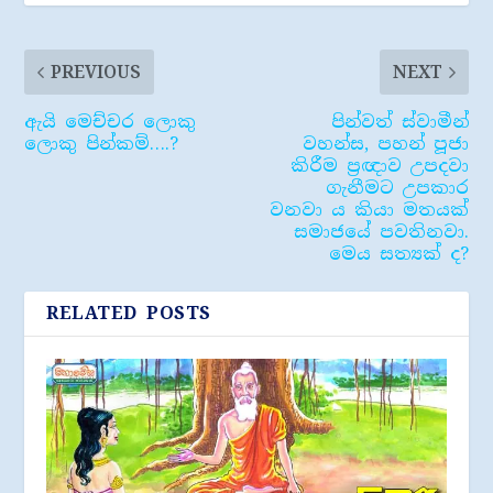
PREVIOUS
NEXT
ඇයි මෙච්චර ලොකු
පින්වත් ස්වාමීන්
ලොකු පින්කම්….?
වහන්ස, පහන් පූජා
කිරීම ප්‍රඥාව උපදවා
ගැනීමට උපකාර
වනවා ය කියා මතයක්
සමාජයේ පවතිනවා.
මෙය සත්‍යක් ද?
RELATED POSTS