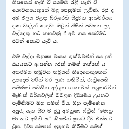
හිසකෙස් නැති වී සමෙහි රැළි නැති වී
යෞවනයෙකුගේ බඳු පෙනුමක් ලැබිණ. රජු ද
අඹ ඵලය වළඳා සිරුරෙහි සිදුවන ආශ්චර්යය
දැක වැද්දන් කැඳවා ඔවුන් විසින් පවසන ලද
වැද්දෙකු හට කහවණු දී අඹ ගස සෙවීමට
පිටත් කොට යැවී ය.
එම වැද්දා මනුෂ්‍ය වාසය ඉක්මවමින් යොදුන්
සියයකට ආසන්න දුරක් ගමන් ගත්තේ ය.
අතරමග හමුවන තවුසන් තිදෙනෙකුගෙන්
උපදෙස් වරින් වර ලබා ගනිමින්, රාත්‍රියෙහි
පමණක් පවතින අද්භූත ගංගාවක් පසුකරමින්
මැණික් වර්ගවලින් බබළන දිව්‍යමය උයනට
පැමිණීමට ඔහු සමත් විය. ඔහු පැමිණෙන
අයුරු ඈත සිට ම දුටු අමනුෂ්‍ය ස්ත්‍රීන් “මොහු
මා හට අයිති ය.” කියමින් ළඟට දිව එන්නට
වූහ. දිව්‍ය සම්පත් අනුභව කිරීමට සමත්