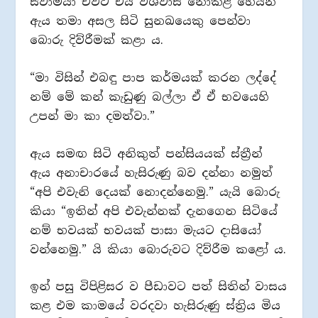
ස්වාමියා එවිට එය විශ්වාස නොකළ හෙයින්
ඇය තමා අසල සිටි සුනඛයෙකු පෙන්වා
බොරු දිව්රීමක් කළා ය.
“මා විසින් එබඳු පාප කර්මයක් කරන ලද්දේ
නම් මේ කන් කැඩුණු බල්ලා ඒ ඒ භවයෙහි
උපන් මා කා දමත්වා.”
ඇය සමඟ සිටි අනිකුත් පන්සියයක් ස්ත්‍රීන්
ඇය අනාචාරයේ හැසිරුණු බව දන්නා නමුත්
“අපි එවැනි දෙයක් නොදන්නෙමු.” යැයි බොරු
කියා “ඉතින් අපි එවැන්නක් දැනගෙන සිටියේ
නම් භවයක් භවයක් පාසා මැයට දාසියෝ
වන්නෙමු.” යි කියා බොරුවට දිව්රීම කළෝ ය.
ඉන් පසු විපිළිසර ව පීඩාවට පත් සිතින් වාසය
කළ එම කාමයේ වරදවා හැසිරුණු ස්ත්‍රිය මිය