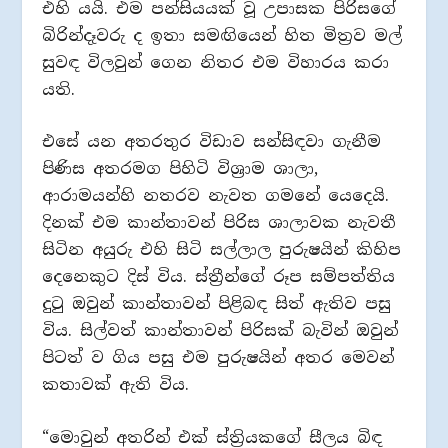
එහි යයි. එම පන්සියයක් වූ උපාසක පිරිසගේ
බිරින්දෑවරු ද ඉතා සමඟියෙන් හිත මිත්‍රව මල්
සුවඳ විලවුන් ගෙන නිතර එම විහාරය කරා
යති.
එසේ යන අතරතුර විඩාව සන්සිඳවා ගැනීම
පිණිස අතරමග පිහිටි විශ්‍රාම ශාලා,
ආරාමයන්හි නතරව නැවත ගමනේ යෙදෙයි.
දිනක් එම කාන්තාවන් පිරිස ශාලාවක නැවතී
සිටින අයුරු එහි සිටි සල්ලාල පුරුෂයින් කිහිප
දෙනෙකුට දිස් විය. ස්ත්‍රීන්ගේ රූප සම්පත්තිය
දුටු ඔවුන් කාන්තාවන් පිළිබඳ සිත් ඇතිව පසු
විය. සිල්වත් කාන්තාවන් පිරිසක් බැවින් ඔවුන්
පිටත් ව ගිය පසු එම පුරුෂයින් අතර මෙවන්
කතාවක් ඇති විය.
“මොවුන් අතරින් එක් ස්ත්‍රියකගේ සීලය බිඳ