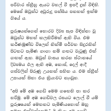
පරිවාර ස්ත්‍රීහු ඇයට වහල් වී ඉපදී දුක් විඳිති.
මෙසේ ඔවුන්ට අවුරුදු පන්සිය පනහක් ඉක්ම
ගියේ ය.
පුරුෂයන්ගෙන් තොරව දිව්‍ය සැප විඳින්නා වූ
ඔවුන්ට මහත් කලකිරීමක් ඇති විය. එම
කර්ණමුණ්ඩ විලෙන් නික්මී පර්වත සිදුරකින්
පිටතට පැමිණ ගංගා නම් ගඟට වැටුණු එක්
ගඟක් ඇත. ඔවුන් වාසය කරන ස්ථානයේ
දිව්‍යමය ඵල ඇති අඹ, කොස්, දෙල් ආදී
ගස්වලින් පිරුණු උයනක් සහිත ය. එම ස්ත්‍රීන්
උපායක් සිතා එය ක්‍රියාවට නැංවූහ.
“අපි මේ අඹ ගෙඩි මෙම ගඟෙහි පා කර
හරිමු. මේ අඹ ගෙඩිවල රසයට ලොල් වී යම්
පුරුෂයෙක් මෙතනට පැමිණියහොත් ඔහු