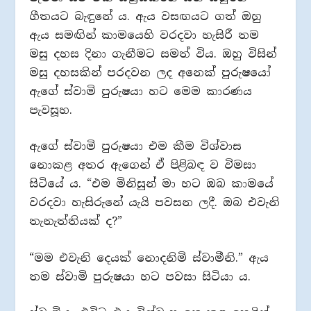
ගීතයට බැඳුනේ ය. ඇය වසඟයට ගත් ඔහු
ඇය සමඟින් කාමයෙහි වරදවා හැසිරී තම
මසු දහස දිනා ගැනීමට සමත් විය. ඔහු විසින්
මසු දහසකින් පරදවන ලද අනෙක් පුරුෂයෝ
ඇගේ ස්වාමි පුරුෂයා හට මෙම කාරණය
පැවසූහ.
ඇගේ ස්වාමි පුරුෂයා එම කීම විශ්වාස
නොකළ අතර ඇගෙන් ඒ පිළිබඳ ව විමසා
සිටියේ ය. “එම මිනිසුන් මා හට ඔබ කාමයේ
වරදවා හැසිරුනේ යැයි පවසන ලදී. ඔබ එවැනි
තැනැත්තියක් ද?”
“මම එවැනි දෙයක් නොදනිමි ස්වාමීනි.” ඇය
තම ස්වාමි පුරුෂයා හට පවසා සිටියා ය.