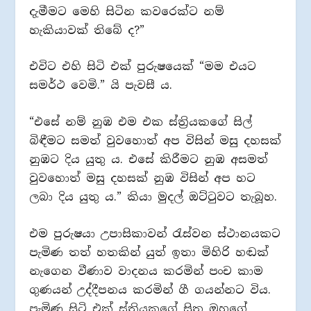
දැමීමට මෙහි සිටින කවරෙක්ට නම්
හැකියාවක් තිබේ ද?”
එවිට එහි සිටි එක් පුරුෂයෙක් “මම එයට
සමර්ථ වෙමි.” යි පැවසී ය.
“එසේ නම් නුඹ එම එක ස්ත්‍රියකගේ සිල්
බිඳීමට සමත් වුවහොත් අප විසින් මසු දහසක්
නුඹට දිය යුතු ය. එසේ කිරීමට නුඹ අසමත්
වුවහොත් මසු දහසක් නුඹ විසින් අප හට
ලබා දිය යුතු ය.” කියා මුදල් ඔට්ටුවට තැබූහ.
එම පුරුෂයා උපාසිකාවන් රැස්වන ස්ථානයකට
පැමිණ තත් හතකින් යුත් ඉතා මිහිරි හඬක්
නැගෙන වීණාව වාදනය කරමින් පංච කාම
ගුණයන් උද්දීපනය කරමින් ගී ගයන්නට විය.
පැමිණ සිටි එක් ස්ත්‍රියකගේ සිත ඔහුගේ