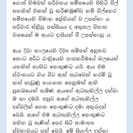
ගොස් හිමවත් පර්වතය සමීපයෙහි පිහිටි විල්
සතකින් එකක් වූ කර්ණමුණ්ඩ නම් විල්තෙර
සමීපයෙහි විමාන ප්‍රේතියක් ව උපන්නා ය.
පරිවාර ස්ත්‍රීහු පන්සියය ද අකුසල විපාක
වශයෙන් ම ඇයට දාසියන් වී උපන්නාහු ය.
ඇය දිවා කාලයෙහි දිව්‍ය සම්පත් අනුභව
කොට අර්ධ රාත්‍රියෙහි පාපකර්මයේ බලයෙන්
යහනින් නැඟිට පොකුණට යයි. ඇය එම
ස්ථානයට ගිය විට ඇත් පැටවෙක් තරම් වූ
කන් කැඩුණු භයානක පෙනුමක් ඇති
සුනඛයෙක් පැමිණ ඇයගේ ඇටසැකිල්ල දක්වා
ම කා දමයි. පසුව ඇගේ ඇටසැකිල්ල
දත්වලින් ගෙන පොකුණට දමා අතුරුදන්
වෙයි. ඇගේ එම ඇටසැකිල්ල පොකුණට
පතිත වූ සැණින් පෙර සිටි සාමාන්‍ය
ස්වභාවයට පත් වෙයි. මේ සියල්ල දක්නා