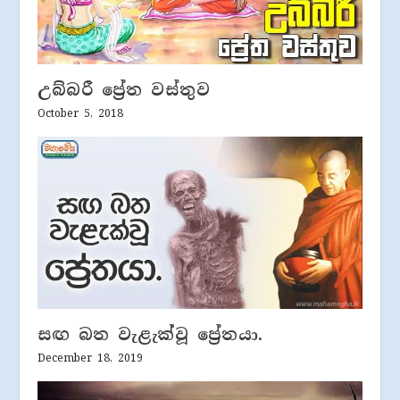
උබ්බරී ප්‍රේත වස්තුව
October 5, 2018
සඟ බත වැළැක්වූ ප්‍රේතයා.
December 18, 2019