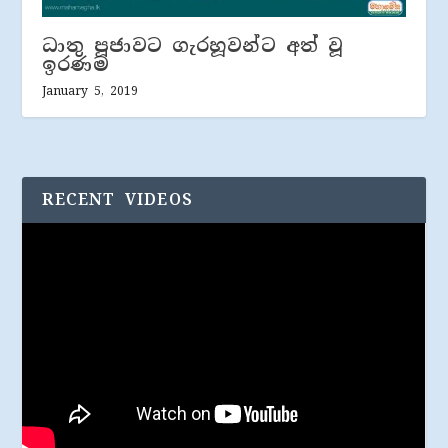
ධාතු පූජාවට ගැරහූවන්ට අත් වූ
ඉරණම
January 5, 2019
RECENT VIDEOS