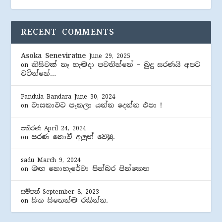
RECENT COMMENTS
Asoka Seneviratne
June 29, 2025
කිසිවක් නෑ හැමදා පවතින්නේ – බුදු සරණයි අපට
on
වටින්නේ…
Pandula Bandara
June 30, 2024
වාසනාවට පැනලා යන්න දෙන්න එපා !
on
පතිරණ
April 24, 2024
පරණ නොවී අලුත් වෙමු.
on
sadu
March 9, 2024
මඟ නොහැරේවා පින්බර පින්කෙත
on
සම්පත්
September 8, 2023
සිත සිතෙන්ම රකින්න.
on