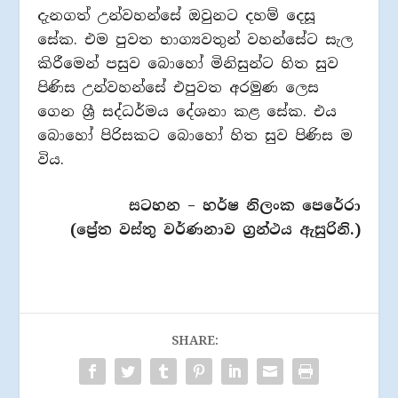
දැනගත් උන්වහන්සේ ඔවුනට දහම් දෙසූ
සේක. එම පුවත භාග්‍යවතුන් වහන්සේට සැල
කිරීමෙන් පසුව බොහෝ මිනිසුන්ට හිත සුව
පිණිස උන්වහන්සේ එපුවත අරමුණ ලෙස
ගෙන ශ්‍රී සද්ධර්මය දේශනා කළ සේක. එය
බොහෝ පිරිසකට බොහෝ හිත සුව පිණිස ම
විය.
සටහන – හර්ෂ නිලංක පෙරේරා
(ප්‍රේත වස්තු වර්ණනාව ග්‍රන්ථය ඇසුරිනි.)
SHARE: