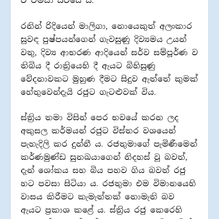
ව විමසා සිටියේ ය.
රනින් රිදියෙන් මාලිගා, නොයෙකුත් අලංකාර
සුවඳ පුෂ්පයන්ගෙන් ගැවසුණු දිව්‍යමය උයන්
වතු, දිව්‍ය ආභරණ ආදියෙන් සර්ව සම්පූර්ණ ව
තිබිය දී රාත්‍රියෙහි දී ඇයට බිහිසුණු
වේදනාවකට මුහුණ දීමට සිදුව ඇත්තේ කුමක්
හේතුවෙන්දැයි රජුට ගැටළුවක් විය.
ස්ත්‍රිය තමා විසින් පෙර භවයේ කරන ලද
අකුසල කර්මයන් රජුට විස්තර වශයෙන්
පැහැදිලි කර දුන්නී ය. රජතුමාගේ පැමිණීමෙන්
කර්ණමුණ්ඩ සුනඛයාගෙන් නිදහස් වූ බවත්,
දැන් ශෝකය සහ බිය පහව ගිය බවත් රජු
හට පවසා සිටියා ය. රජතුමා එම විමානයෙහි
වාසය කිරීමට කැමැත්තක් නොමැති බව
ඇයට ප්‍රකාශ කළේ ය. ස්ත්‍රිය රජු කෙරෙහි