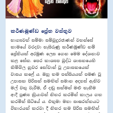
කර්ණමුණ්ඩ ප්‍රේත වස්තුව
භාග්‍යවත් සම්මා සම්බුදුරජාණන් වහන්සේ
කාමයේ වරදවා හැසිරුණු කර්ණමුණ්ඩ නම්
ප්‍රේතියක් අරමුණ ලෙස ගෙන මෙම දේශනාව
කළ සේක. පෙර කාශ්‍යප බුද්ධ ශාසනයෙහි
කිම්බිල නුවර සෝවාන් වූ උපාසකයෙක්
වාසය කළේ ය. ඔහු තම පන්සියයක් පමණ වූ
උපාසක පිරිසක් සමඟින් සමාන අදහස් ඇතිව
මල් වතු වැවීම, ඒ දඬු සක්මන් මළු තැනීම
ආදී පුණ්‍ය ක්‍රියාවන් නිතර කරමින් කාලය ගත
කරමින් සිටියේ ය. එතුමා මහා සංඝරත්නයට
විහාරයක් කරවා දී නිතර තම පිරිස සමඟින්