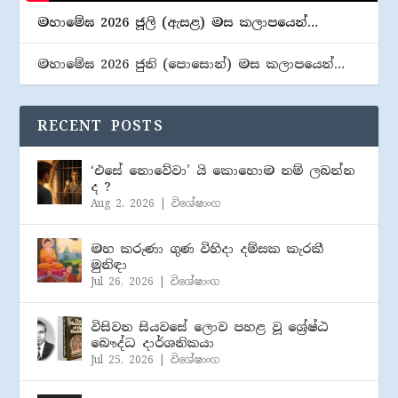
මහාමේඝ 2026 ජූලි (​ඇසළ) මස කලාපයෙන්…
මහාමේඝ 2026 ජුනි (​පොසොන්) මස කලාපයෙන්…
RECENT POSTS
‘එසේ නොවේවා’ යි කොහොම නම් ලබන්න
ද ?
Aug 2, 2026
|
විශේෂාංග
මහ කරුණා ගුණ විහිදා දම්සක කැරකී
මුනිඳා
Jul 26, 2026
|
විශේෂාංග
විසිවන සියවසේ ලොව පහළ වූ ශ්‍රේෂ්ඨ
බෞද්ධ දාර්ශනිකයා
Jul 25, 2026
|
විශේෂාංග