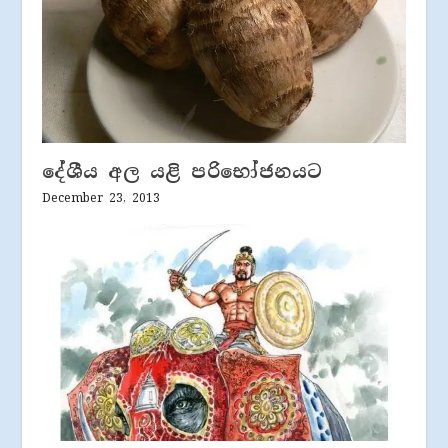
දේශීය අල යළි පරිභෝජනයට
December 23, 2013