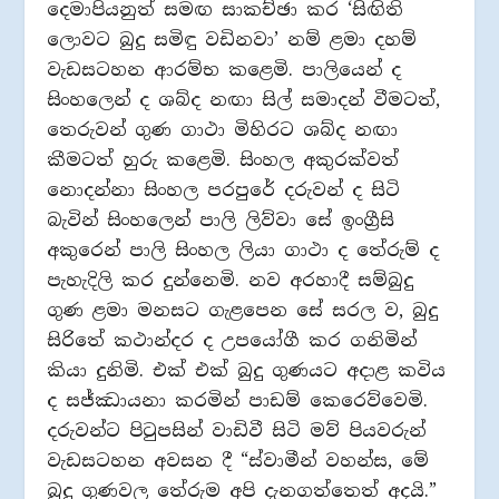
දෙමාපියනුත් සමඟ සාකච්ඡා කර ‘සිඟිති
ලොවට බුදු සමිඳු වඩිනවා’ නම් ළමා දහම්
වැඩසටහන ආරම්භ කළෙමි. පාලියෙන් ද
සිංහලෙන් ද ශබ්ද නඟා සිල් සමාදන් වීමටත්,
තෙරුවන් ගුණ ගාථා මිහිරට ශබ්ද නඟා
කීමටත් හුරු කළෙමි. සිංහල අකුරක්වත්
නොදන්නා සිංහල පරපුරේ දරුවන් ද සිටි
බැවින් සිංහලෙන් පාලි ලිව්වා සේ ඉංග්‍රීසි
අකුරෙන් පාලි සිංහල ලියා ගාථා ද තේරුම් ද
පැහැදිලි කර දුන්නෙමි. නව අරහාදී සම්බුදු
ගුණ ළමා මනසට ගැළපෙන සේ සරල ව, බුදු
සිරිතේ කථාන්දර ද උපයෝගී කර ගනිමින්
කියා දුනිමි. එක් එක් බුදු ගුණයට අදාළ කවිය
ද සජ්ඣායනා කරමින් පාඩම් කෙරෙව්වෙමි.
දරුවන්ට පිටුපසින් වාඩිවී සිටි මව් පියවරුන්
වැඩසටහන අවසන දී “ස්වාමීන් වහන්ස, මේ
බුදු ගුණවල තේරුම අපි දැනගත්තෙත් අදයි.”