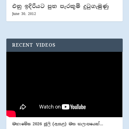
එනු ඉදිරියට පුත පැරකුම් දුටුගැමුණු
June 30, 2012
RECENT VIDEOS
මහාමේඝ 2026 ජූලි (​ඇසළ) මස කලාපයෙන්…