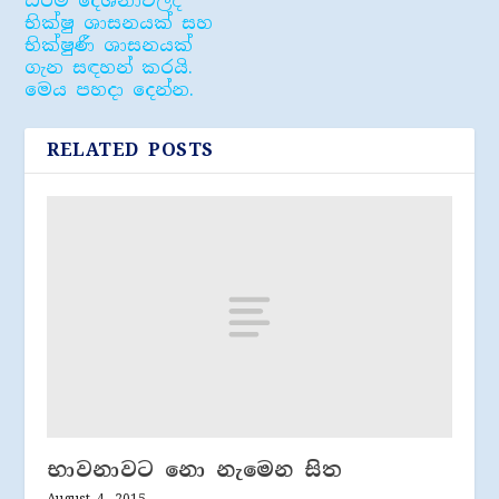
ධර්ම දේශනාවලදී
භික්ෂු ශාසනයක් සහ
භික්ෂුණී ශාසනයක්
ගැන සඳහන් කරයි.
මෙය පහදා දෙන්න.
RELATED POSTS
භාවනාවට නො නැමෙන සිත