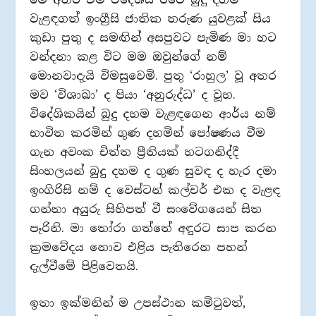
වැළඳගත් ඉංග්‍රීසි ජාතික තරුණ යුවළක් සිය
කුඩා පුතු ද සමඟින් අසපුවට පැමිණ මා හට
වන්දනා කළ විට මම ඔවුන්ගේ නම්
මොනවාදැයි විමසුවෙමි. පුතු ‘රාහුල’ වූ අතර
මව ‘විශාඛා’ ද පියා ‘අනුරුද්ධ’ ද වූහ.
විදේශිකයින් බුදු දහම වැළඳගෙන ආර්ය නම්
භාවිත කරමින් ගුණ දහමින් පෝෂණය වීම
ගැන අවංක චිත්ත ප්‍රීතියක් හටගනිද්දී
සිංහලයන් බුදු දහම ද ගුණ සුවඳ ද හැර දමා
ඉංගිරිසි නම් ද වෙස්ටන් කල්චර් එක ද වැළඳ
ගන්නා අයුරු සිහිපත් වී සංවේගයෙන් සිත
පෑරිනි. මා තෝරා ගත්තේ අඳුරට සාප කරන
ක්‍රමවේදය නොව එළිය පැතිරෙන පහන්
දැල්වීමේ පිළිවෙතයි.
ඉතා ඉක්මනින් ම උපස්ථාන කමිටුවත්,