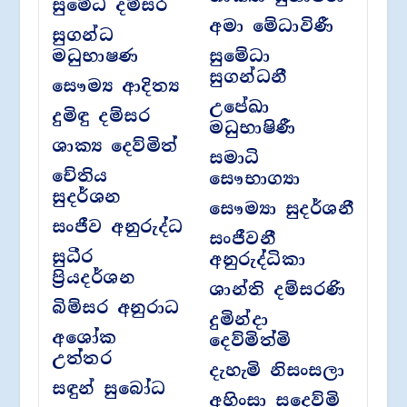
සුමේධ දම්සර
අමා මේධාවිණී
සුගන්ධ
මධුභාෂණ
සුමේධා
සුගන්ධනී
සෞම්‍ය ආදිත්‍ය
උපේඛා
දුමිඳු දම්සර
මධුභාෂිණී
ශාක්‍ය දෙව්මිත්
සමාධි
චේතිය
සෞභාග්‍යා
සුදර්ශන
සෞම්‍යා සුදර්ශනී
සංජීව අනුරුද්ධ
සංජීවනී
සුධීර
අනුරුද්ධිකා
ප්‍රියදර්ශන
ශාන්ති දම්සරණි
බිම්සර අනුරාධ
දුමින්දා
අශෝක
දෙව්මිත්මි
උත්තර
දැහැමි නිසංසලා
සඳුන් සුබෝධ
අහිංසා සදෙව්මි