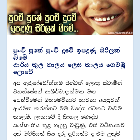
පුංචි පුතේ පුංචි දුවේ ඉපදුණු සිරිලක්
බිමේ
ආරිය කුල තාලය ලෙස කාලය ගෙවමූ
ලොවේ
අප ගුරුදේවෝත්තම පින්වත් ලොකු ස්වාමීන්
වහන්සේගේ ආශීර්වාදාත්මක මඟ
පෙන්වීමෙන් මහමෙව්නාව භාවනා අසපුවක්
ආරම්භ කරන්නට මම විදේශ රටකට වැඩම
කළෙමි. ලංකාවේ දී සිංහල බෞද්ධ
සංස්කෘතිය තුළ හැදුනු වැඩුණු, එහි වටිනාකම
දත් මව්පියන් සිය දරු දැරියන්ට ද එම උතුම්