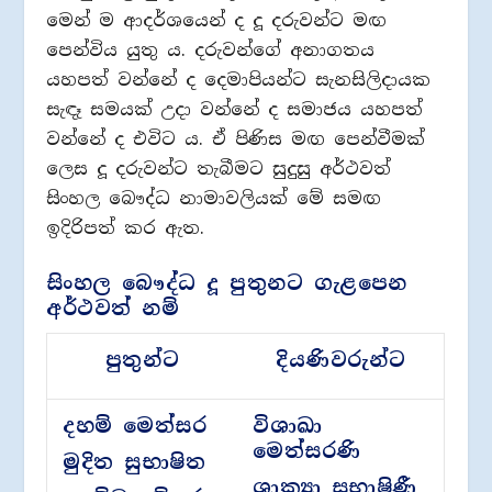
මෙන් ම ආදර්ශයෙන් ද දූ දරුවන්ට මඟ
පෙන්විය යුතු ය. දරුවන්ගේ අනාගතය
යහපත් වන්නේ ද දෙමාපියන්ට සැනසිලිදායක
සැඳෑ සමයක් උදා වන්නේ ද සමාජය යහපත්
වන්නේ ද එවිට ය. ඒ පිණිස මඟ පෙන්වීමක්
ලෙස දූ දරුවන්ට තැබීමට සුදුසු අර්ථවත්
සිංහල බෞද්ධ නාමාවලියක් මේ සමඟ
ඉදිරිපත් කර ඇත.
සිංහල බෞද්ධ දූ පුතුනට ගැළපෙන
අර්ථවත් නම්
පුතුන්ට
දියණිවරුන්ට
දහම් මෙත්සර
විශාඛා
මෙත්සරණි
මුදිත සුභාෂිත
ශාක්‍යා සුභාෂිණී