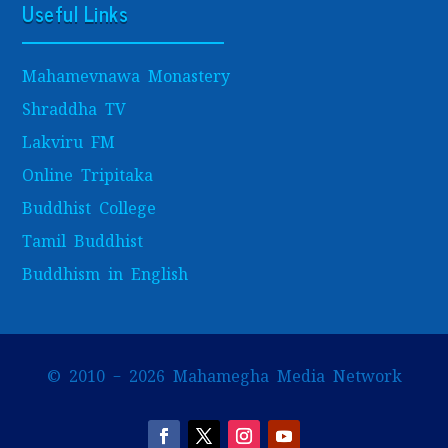
Useful Links
Mahamevnawa Monastery
Shraddha TV
Lakviru FM
Online Tripitaka
Buddhist College
Tamil Buddhist
Buddhism in English
© 2010 – 2026 Mahamegha Media Network