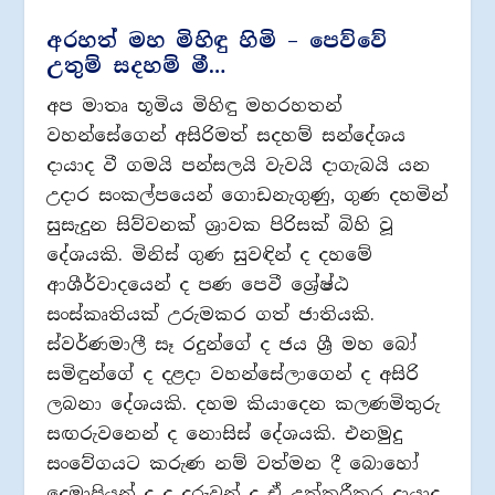
අරහත් මහ මිහිඳු හිමි – පෙව්වේ
උතුම් සදහම් මී…
අප මාතෘ භූමිය මිහිඳු මහරහතන්
වහන්සේගෙන් අසිරිමත් සදහම් සන්දේශය
දායාද වී ගමයි පන්සලයි වැවයි දාගැබයි යන
උදාර සංකල්පයෙන් ගොඩනැගුණු, ගුණ දහමින්
සුසැදුන සිව්වනක් ශ්‍රාවක පිරිසක් බිහි වූ
දේශයකි. මිනිස් ගුණ සුවඳින් ද දහමේ
ආශීර්වාදයෙන් ද පණ පෙවී ශ්‍රේෂ්ඨ
සංස්කෘතියක් උරුමකර ගත් ජාතියකි.
ස්වර්ණමාලී සෑ රදුන්ගේ ද ජය ශ්‍රී මහ බෝ
සමිඳුන්ගේ ද දළදා වහන්සේලාගෙන් ද අසිරි
ලබනා දේශයකි. දහම කියාදෙන කලණමිතුරු
සඟරුවනෙන් ද නොසිස් දේශයකි. එනමුදු
සංවේගයට කරුණ නම් වත්මන දී බොහෝ
දෙමාපියන් ද දූ දරුවන් ද ඒ උත්තරීතර දායාද