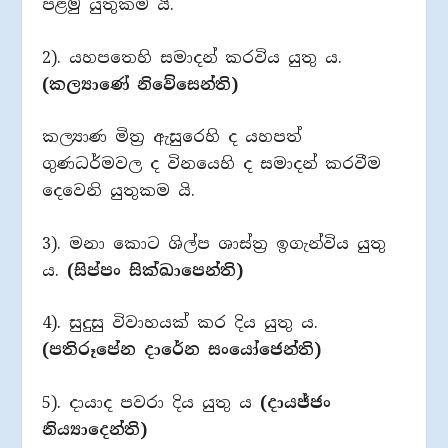
පළමු යුතුකම යි.
2). යහපතෙහි සමාදන් කරවිය යුතු ය.
(කල්‍යාණේ නිවේසෙන්ති)
කල්‍යාණ මිත්‍ර ඇසුරෙහි ද යහපත්
ගුණධර්මවල ද විනයෙහි ද සමාදන් කරවීම
දෙවෙනි යුතුකම යි.
3). මනා කොට ශිල්ප ශාස්ත්‍ර ඉගැන්විය යුතු
ය.
(සිප්පං සික්ඛාපෙන්ති)
4). සුදුසු විවාහයක් කර දිය යුතු ය.
(පතිරූපේන දාරේන සංයෝජෙන්ති)
5). දායාද පවරා දිය යුතු ය
(දායජ්ජං
නිය්‍යාදෙන්ති)