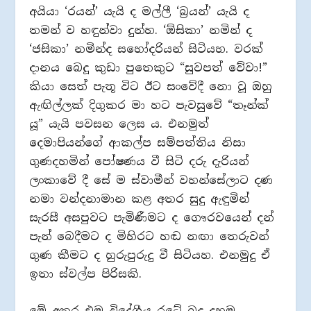
අයියා ‘රයන්’ යැයි ද මල්ලී ‘බ්‍රයන්’ යැයි ද
තමන් ව හඳුන්වා දුන්හ. ‘ඕසිකා’ නමින් ද
‘ජසිකා’ නමින්ද සහෝදරියන් සිටියහ. වරක්
දානය බෙදූ කුඩා පුතෙකුට “සුවපත් වේවා!”
කියා සෙත් පැතූ විට ඊට සංවේදී නො වූ ඔහු
ඇඟිල්ලක් දිගුකර මා හට පැවසුවේ “තෑන්ක්
යූ” යැයි පවසන ලෙස ය. එනමුත්
දෙමාපියන්ගේ ආකල්ප සම්පත්තිය නිසා
ගුණදහමින් පෝෂණය වී සිටි දරු දැරියන්
ලංකාවේ දී සේ ම ස්වාමීන් වහන්සේලාට දණ
නමා වන්දනාමාන කළ අතර සුදු ඇඳුමින්
සැරසී අසපුවට පැමිණීමට ද ගෞරවයෙන් දන්
පැන් බෙදීමට ද මිහිරට හඬ නඟා තෙරුවන්
ගුණ කීමට ද හුරුපුරුදු වී සිටියහ. එනමුදු ඒ
ඉතා ස්වල්ප පිරිසකි.
මේ අතර එම විදේශීය රටේ බුදු දහම