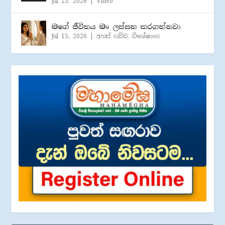
Jul 23, 2026
|
Video
මගේ ජීවිතය මං ලස්සන කරගන්නවා
Jul 15, 2026
|
අහස් ගව්ව
,
විශේෂාංග