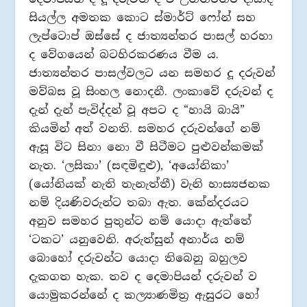
සියල්ල අමතක කොට ස්මාර්ට් ෆෝන් සහ
ලැප්ටොප් ඔස්සේ ද ජාත්‍යන්තර පාසල් හරහා
ද වේගයෙන් බටහිරකරණය වීම ය.
ජාත්‍යන්තර පාසල්වලට යන සමහර දූ දරුවන්
මව්බස වූ සිංහල නොදනී. ලංකාවේ දරුවන් ද
දැන් දැන් පැවිද්දන් වූ අපට ද “හායි බායි”
කියමින් අත් වනති. සමහර දරුවන්ගේ නම්
ඇසූ විට සිනා නො වී සිටීමට පුළුවන්කමක්
නැත. ‘ලසිකා’ (සඳමිඳුළු), ‘අයෝනිකා’
(යෝනියක් නැති තැනැත්තී) වැනි හාස්‍යජනක
නම් දියණිවරුන්ට තබා ඇත. කේන්දරයට
අනුව සමහර පුතුන්ට නම් යොදා ඇත්තේ
‘ටකට’ යනුවෙනි. අරුත්සුන් අනාර්ය නම්
බොහෝ දරුවන්ට යොදා තිබෙනු බහුලව
දැකගත හැක. තව ද දෙමාපියන් දරුවන් ව
යොමුකරන්නේ ද කල්‍යාණමිත්‍ර ඇසුරට හෝ