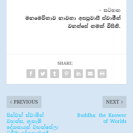
– සටහන
මහ‍මෙව්නාව භාවනා අසපුවාසී ස්වාමීන්
වහන්සේ නමක් විසිනි.
SHARE:
PREVIOUS
NEXT
පින්වත් ස්වාමීන්
Buddha: the Knower
වහන්ස, ඇතැම්
of Worlds
දේශකයන් වහන්සේලා