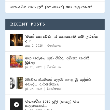
මහාමේඝ 2026 ජුනි (​පොසොන්) මස කලාපයෙන්…
RECENT POSTS
‘එසේ නොවේවා’ යි කොහොම නම් ලබන්න
ද ?
Aug 2, 2026
|
විශේෂාංග
මහ කරුණා ගුණ විහිදා දම්සක කැරකී
මුනිඳා
Jul 26, 2026
|
විශේෂාංග
විසිවන සියවසේ ලොව පහළ වූ ශ්‍රේෂ්ඨ
බෞද්ධ දාර්ශනිකයා
Jul 25, 2026
|
විශේෂාංග
මහාමේඝ 2026 ජූලි (​ඇසළ) මස
කලාපයෙන්…