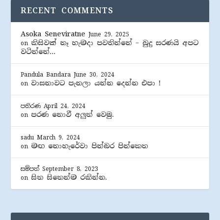
RECENT COMMENTS
Asoka Seneviratne
June 29, 2025
කිසිවක් නෑ හැමදා පවතින්නේ – බුදු සරණයි අපට
on
වටින්නේ…
Pandula Bandara
June 30, 2024
වාසනාවට පැනලා යන්න දෙන්න එපා !
on
පතිරණ
April 24, 2024
පරණ නොවී අලුත් වෙමු.
on
sadu
March 9, 2024
මඟ නොහැරේවා පින්බර පින්කෙත
on
සම්පත්
September 8, 2023
සිත සිතෙන්ම රකින්න.
on