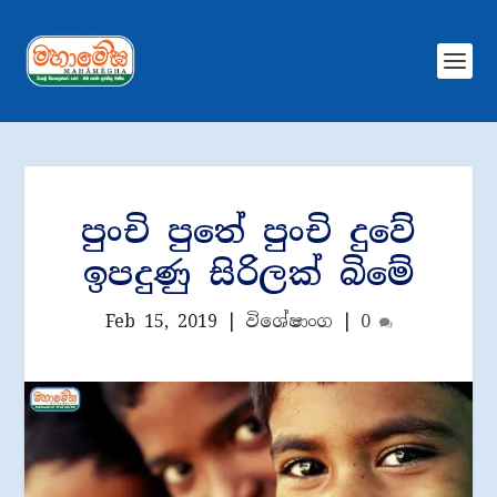
පුංචි පුතේ පුංචි දුවේ
ඉපදුණු සිරිලක් බිමේ
Feb 15, 2019
|
විශේෂාංග
|
0