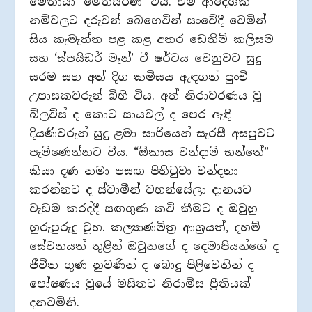
මෙතායා ‘මෙත්සරණී’ විය. එම ආදේශක
නම්වලට දරුවන් බෙහෙවින් සංවේදී වෙමින්
සිය කැමැත්ත පළ කළ අතර ඩෙනිම් කලිසම
සහ ‘ස්පයිඩර් මෑන්’ ටී ෂර්ටය වෙනුවට සුදු
සරම සහ අත් දිග කමිසය ඇඳගත් පුංචි
උපාසකවරුන් බිහි විය. අත් නිරාවරණය වූ
බ්ලව්ස් ද කොට සායවල් ද පෙර ඇඳි
දියණිවරුන් සුදු ළමා සාරියෙන් සැරසී අසපුවට
පැමිණෙන්නට විය. “ඕකාස වන්දාමි භන්තේ”
කියා දණ නමා පසඟ පිහිටුවා වන්දනා
කරන්නට ද ස්වාමීන් වහන්සේලා දානයට
වැඩම කරද්දී සඟගුණ කවි කීමට ද ඔවුහු
හුරුපුරුදු වූහ. කල්‍යාණමිත්‍ර ආශ්‍රයත්, දහම්
සේවනයත් තුළින් ඔවුනගේ ද දෙමාපියන්ගේ ද
ජීවිත ගුණ නුවණින් ද බොදු පිළිවෙතින් ද
පෝෂණය වූයේ මසිතට නිරාමිස ප්‍රීතියක්
දනවමිනි.