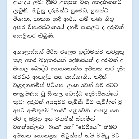
දායාදය ලබා දීමට උත්සුක වනු අත්දකින්නට
ලැබුණි. ඔවුහු දරුවන්ට සුමේධ, සුගන්ධ,
විශාඛා, ශාක්‍යා ආදී ආර්ය නම් තබා තිබූ
අතර විහාරස්ථානයේ දහම් පාසලට ද දරුවන්
යොමුකර තිබුණි.
අතළොස්සක් පිරිස එලෙස බුද්ධිමත්ව කටයුතු
කළ අතර බහුතරයක් දෙමාපියන් ද දරුවන් ද
සිංහල බෞද්ධ අනන්‍යතාවය අමතක කර දමා
බටහිර ආකල්ප සහ සංස්කෘතිය තදින්
වැළඳගනිමින් සිටියහ. ලංකාවෙන් එම රටට
සංක්‍රමණය වූ සිංහල බෞද්ධ දෙමාපියන්ගේ
කුඩා දරුවන් අසපුවට පැමිණි විට පැවිද්දන් වූ
අපට ඇමතුවේ “හායි” යනුවෙනි. ආපසු යන
විට ද ඔවුහු අත වනමින් ස්වාමීන්
වහන්සේලාට “බායි” හෝ “චෙරියෝ” කීමට
අමතක නොකළහ. ඔවුන්ගේ නම් විමසූ විට