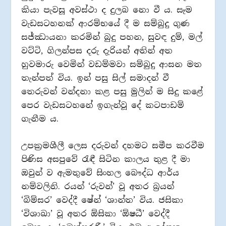
කියා පැවසූ අවස්ථා ද දුලබ නො වී ය. සෑම
වැඩසටහනක් ආරම්භයේ දී ම සම්බුදු ගුණ
සජ්ඣායනා කරමින් බුදු පහන, සුවඳ දුම්, මල්
වට්ටි, ගිලන්පස දරු දැරියන් අතින් අත
හුවමාරු වෙමින් වඩම්මවා සම්බුදු ආසන මත
තැන්පත් විය. ඉන් පසු සිල් සමාදන් වී
තෙරුවන් වන්දනා කළ පසු මුලින් ම සිදු කළේ
පෙර වැඩසටහනේ ඉගැන්වූ දේ කටපාඩම්
ගැනීම ය.
උපක්‍රමශීලී ලෙස දරුවන් දහමට සමීප කරවීම
පිණිස අසපුවේ රැඳී සිටින කාලය තුළ දී මා
ඔවුන් ව ඇමතුවේ සිංහල බෞද්ධ ආර්ය
නම්වලිනි. රයන් ‘රුවන්’ වූ අතර බ්‍රයන්
‘බිම්සර’ වෙද්දී ෂේන් ‘ශාන්ත’ විය. ජසිකා
‘විශාඛා’ වූ අතර ඕසිකා ‘ඕෂධී’ වෙද්දී