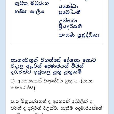
තුසිත මධුරංග
යශෝධා
හසිත සාලිය
සුබෝධිනී
උත්තරා
ප්‍රියදර්ශනී
හංසණී ප්‍රබුද්ධිකා
භාග්‍යවතුන් වහන්සේ දේශනා කොට
වදාළ අයුරින් දෙමාපියන් විසින්
දරුවන්ට ඉටුකළ යුතු යුතුකම්
1). අයහපතෙන් වැළැක්විය යුතු ය.
(පාපා
නිවාරෙන්ති)
පාප මිත්‍රයන්ගෙන් ද අයහපත් දේවලින් ද
පවින් ද දරුවන් වළක්වා ගැනීම දෙමාපියන්ගේ