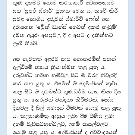
ගුණ දහමට නොව තරඟකාරී අධ්‍යාපනයට
සහ ‘සුපර් ස්ටාර්’ ප්‍රසංග වෙත ය. කටේ කිරි
සුවඳ නොගිය දරුවන් ස්මාර්ට් ෆෝන් අත
දරාගෙන ‘බ්‍රේක් ඩාන්ස් හෙවත් දඟර නැටුම්’
දමන අයුරු අසපුවල දී ද අපට ද දකින්නට
ලැබී තිබේ.
අප නැවතත් අඳුරට සාප නොකරමින් පහන්
දැල්වීමේ න්‍යාය ක්‍රියාත්මක කළ යුතු ය.
දරුවන්ට තබන නම්වල සිට ම වරද නිවැරදි
කර ගත යුතු ය. එමෙන් ම දෙමාපියන් කුඩා
කල සිට ම දරුවන්ට ගුණධර්ම ගැන කියා දිය
යුතු ය. තෙරුවන් වන්දනා කිරීමටත්, පෝය
දිනවල දී සිල් සමාදන් වීමටත් යොමු කළ යුතු
ය. කල්‍යාණමිත්‍ර ආශ්‍රය ලබා දීම පිණිස ළමා
දහම් වැඩසටහන්වලට, දහම් පාසල්වලට
යොමු කළ යුතු ය. දෙමාපියන් ද අවවාදයෙන්