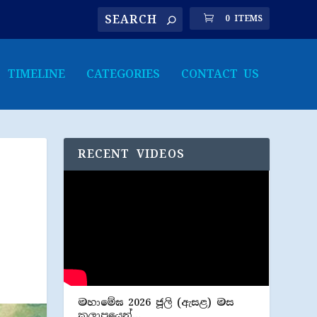
0 ITEMS
TIMELINE
CATEGORIES
CONTACT US
RECENT VIDEOS
මහාමේඝ 2026 ජූලි (​ඇසළ) මස
කලාපයෙන්…