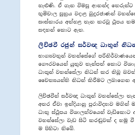
හැළුණි. ඒ ගැන විමසූ ආනන්ද තෙරුන්
භූමිචාල සූත්‍රය වදාළ බුදුරජාණන් ව
සංස්කාරය අත්හළ තැන කරවූ ථූපය තමන් 
සඳහන් කොට ඇත.
ලිච්ඡවී රජුන් සර්වඥ ධාතූන් නිධ
භාග්‍යවතුන් වහන්සේගේ පරිනිර්වාණයෙන්
ගෞරවයෙන් යුතුව තැන්පත් කොට විශා
ධාතූන් වහන්සේලා නිධන් කර තිබූ බවත්
චෛත්‍යයන්හි නිධන් කිරීමට ලබාගෙන ඇත
ලිච්ඡවීන් සර්වඥ ධාතූන් වහන්සේලා ත
අතර ඒවා ඉන්දියානු පුරාවිද්‍යාව මග
ධාතු ස්ථූපය විශාලත්වයෙන් වැඩිකොට 
වහන්සේලා වැඩ සිටි කරඬුවක් ද හමු
ම පිහිටා තිබේ.