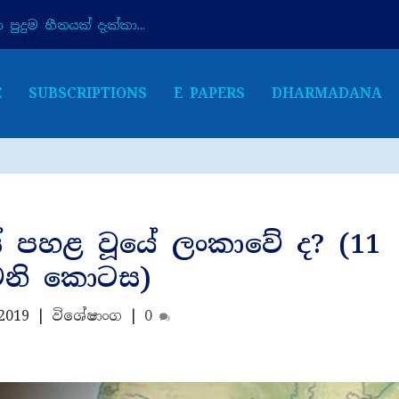
පුදුම හීනයක් දැක්කා...
E
SUBSCRIPTIONS
E PAPERS
DHARMADANA
ේ පහළ වූයේ ලංකාවේ ද? (11
ෙනි කොටස)
 2019
|
විශේෂාංග
|
0