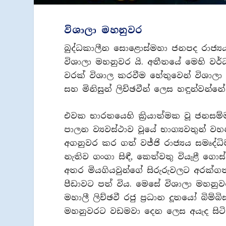
විශාලා මහනුවර
බුද්ධකාලීන සොළොස්මහා ජනපද රාජ්‍යයන්
විශාලා මහනුවර යි. අතීතයේ මෙහි ව
වරක් විශාල කරවීම හේතුවෙන් විශාලා
සහ මිනිසුන් ලිච්ඡවීන් ලෙස හඳුන්වන්නේ
එවක භාරතයෙහි ක්‍රියාත්මක වූ ජනසම්ම
පාලන ව්‍යවස්ථාව වූයේ භාග්‍යවතුන් ව
අගනුවර කර ගත් වජ්ජි රාජ්‍යය සමෘද්ධිම
නැතිව ගංගා සිඳී, කෙත්වතු වියැළී ගොස
අතර මියගියවුන්ගේ සිරුරුවලට අරක්ගත් 
පීඩාවට පත් විය. මෙසේ විශාලා මහනුවර
මහාලී ලිච්ඡවී රජු ප්‍රධාන දූතයෝ බිම
මහනුවරට වඩමවා දෙන ලෙස අයැද සිට