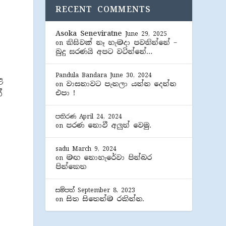
RECENT COMMENTS
Asoka Seneviratne
June 29, 2025
කිසිවක් නෑ හැමදා පවතින්නේ –
on
බුදු සරණයි අපට වටින්නේ…
Pandula Bandara
June 30, 2024
ළ
වාසනාවට පැනලා යන්න දෙන්න
on
්
එපා !
පතිරණ
April 24, 2024
පරණ නොවී අලුත් වෙමු.
on
ේ
sadu
March 9, 2024
මඟ නොහැරේවා පින්බර
on
පින්කෙත
සම්පත්
September 8, 2023
සිත සිතෙන්ම රකින්න.
on