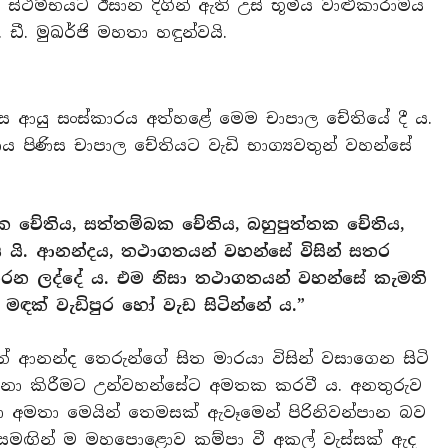
්ථම්භයට ඊසාන දිගින් ඇති උස් භූමිය වාළුකාරාමය
 ඩී. මුඛර්ජි මහතා හඳුන්වයි.
ිණිස ආයු සංස්කාරය අත්හළේ මෙම චාපාල චේතියේ දී ය.
හරණය පිණිස චාපාල චේතියට වැඩි භාග්‍යවතුන් වහන්සේ
 චේතිය, සත්තම්බක චේතිය, බහුපුත්තක චේතිය,
 යි. ආනන්දය, තථාගතයන් වහන්සේ විසින් සතර
කරන ලද්දේ ය. එම නිසා තථාගතයන් වහන්සේ කැමති
මඳක් වැඩිපුර හෝ වැඩ සිටින්නේ ය.”
දීත් ආනන්ද තෙරුන්ගේ සිත මාරයා විසින් වසාගෙන සිටි
රාධනා කිරීමට උන්වහන්සේට අමතක කරවී ය. අනතුරුව
ා අමතා මෙයින් තෙමසක් ඇවෑමෙන් පිරිනිවන්පාන බව
සමඟින් ම මහපොළොව කම්පා වී අකල් වැස්සක් ඇද