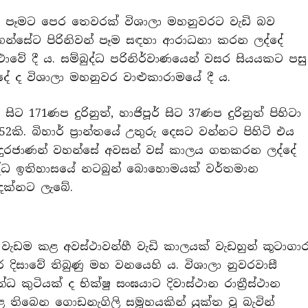
වන් පෑමට පෙර තෙවරක් විශාලා මහනුවරට වැඩි බව
 වහන්සේට පිරිනිවන් පෑම සඳහා ආරාධනා කරන ලද්දේ
ාවේ දී ය. සම්බුද්ධ පරිනිර්වාණයෙන් වසර සියයකට පසු
ේ ද විශාලා මහනුවර වාළුකාරාමයේ දී ය.
ට 171ණප දුරිනුත්, හාජිපූර් සිට 37ණප දුරිනුත් පිහිටා
2කි. බිහාර් ප්‍රාන්තයේ උතුරු දෙසට වන්නට පිහිටි එය
බුදුරජාණන් වහන්සේ අවසන් වස් කාලය ගතකරන ලද්දේ
ද්ධ ඉතිහාසයේ නටබුන් බොහොමයක් වර්තමාන
 දක්නට ලැබේ.
වැඩම කළ අවස්ථාවන්හී වැඩි කාලයක් වැඩහුන් කූටාගා
 දිසාවේ තිබුණු මහ වනයෙහි ය. විශාලා නුවරවාසී
ධ කුටියක් ද භික්ෂු සංඝයාට දිවාස්ථාන රාත්‍රීස්ථාන
හළ තිබෙන ගොඩනැගිලි සමූහයකින් යුක්ත වූ බැවින්