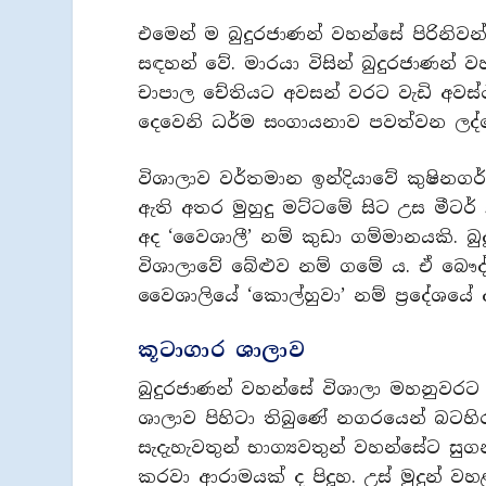
එමෙන් ම බුදුරජාණන් වහන්සේ පිරිනි
සඳහන් වේ. මාරයා විසින් බුදුරජාණන්
චාපාල චේතියට අවසන් වරට වැඩි අවස්ථ
දෙවෙනි ධර්ම සංගායනාව පවත්වන ලද්ද
විශාලාව වර්තමාන ඉන්දියාවේ කුෂිනගර් සි
ඇති අතර මුහුදු මට්ටමේ සිට උස මීටර් 5
අද ‘වෛශාලී’ නම් කුඩා ගම්මානයකි. 
විශාලාවේ බේළුව නම් ගමේ ය. ඒ බෞ
වෛශාලියේ ‘කොල්හුවා’ නම් ප්‍රදේශයේ
කූටාගාර ශාලාව
බුදුරජාණන් වහන්සේ විශාලා මහනුවරට 
ශාලාව පිහිටා තිබුණේ නගරයෙන් බටහිර
සැදැහැවතුන් භාග්‍යවතුන් වහන්සේට සුගන්
කරවා ආරාමයක් ද පිදූහ. උස් මුදුන් ව