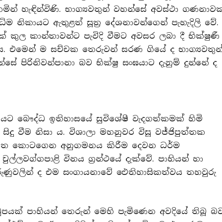
ින් හැඳින්විණි. භාග්‍යවතුන් වහන්සේ අවස්ථා ගණනාවක
ධිම නිකායට ඇතුළත් සූත්‍ර දේශනාවන්ගෙන් පැහැදිලි වේ.
යක් කුල කාන්තාවන්ට පැවිදි වීමට අවසර ලබා දී භික්ෂුණී
 ය. එමෙන් ම සච්චක තෙරුවන් සරණ ගියේ ද භාග්‍යවතුන
 පිරිනිවන්පානා බව භික්ෂු සංඝයාට දැනුම් දුන්නේ ද
ාමයට බෞද්ධ ඉතිහාසයේ සුවිශේෂී වැදගත්කමක් හිමි
ිදු වීම නිසා ය. විශාලා මහනුවර විසූ වජ්ජිපුත්තක
 සම්මත කොටගෙන අනුගමනය කිරීම දෙවන ධර්ම
ල්ලවග්ගපාළි විනය ග්‍රන්ථයේ දැක්වේ. පාහියන් හා
කරුණුවලින් ද එම සංගායනාවේ ඓතිහාසිකත්වය තහවුරු
යක් පාහියන් තෙරුන් මෙහි පැමිණෙන අවදියේ තිබූ බ