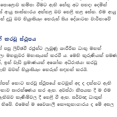
ට පොළොව කම්පා වීමට ඇති හේතු අට පහදා දෙමින්
හන්සේ ආයු සංස්කාරය අත්හළ බව හෙළි කළ සේක. එම ආයු
දුටු බව හියුංසියෑං තෙරුන් සිය දේශාටන වාර්තාවේ
න් කරවූ ස්ථූපය
 පසු ලිච්ඡවී රජුන්ට ලැබුණු ශාරීරික ධාතු මහත්
ලා මහනුවර මහාසෑයක් කරවී ය. මෙහි කුරුණියක් පම
, ඉන් වැඩි ප්‍රමාණයක් අශෝක අධිරාජයා කරවූ
ි බවත් හියුංසියෑං තෙරුන් සඳහන් කරයි.
ැන්පත් කොට කරවූ ස්ථූපයේ නටබුන් අද ද දක්නට ඇති
ින් මනාව සංරක්ෂණය කර ඇත. අවස්ථා කීපයක දී ම එම
ඇතිබව කැණීම්වල දී හෙළි වී ඇත. සර්වඥ ධාතූන්
 වී තිබේ. එමෙන් ම වෛශාලී කෞතුකාගාරය ද මේ අසල