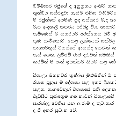
බිම්බිසාර රජුගේ ද අනුග්‍රහය ඇතිව 
තුන්බිය සන්සිඳුවා ගැනීම පිණිස වැ
ම රජුන්ගේ අපමණ පුද සත්කාර මැද ශාස
වැසි ඇදහැලී නගරය පිරිසිදු විය. භාග්‍යව
පැමිණෙත් ම නගරයට අරක්ගෙන සිටි අම
ගුණ කැටිකොට, කෙළ ලක්ෂයක් සක්වළ ආ
භාග්‍යවතුන් වහන්සේ ආනන්ද තෙරුන්
පැන් ගෙන, ලිච්ඡවී රාජ දරුවන් සමඟි
කරමින් ම පැන් ඉසින්නට නියම කළ සේ
විශාලා මහනුවර තුන්බිය මුළුමනින් ම
රතන සූත්‍රය ම දේශනා කළ අතර දිනකට 
කළහ. භාග්‍යවතුන් වහනසේ සති දෙකක
වැඩසිටි පුණ්‍යභූමි ගණනාවක් විශාල
සාරන්දද චේතිය යන ආරාම ද කූටාගාර 
ද ඒ අතර ප්‍රධාන වේ.