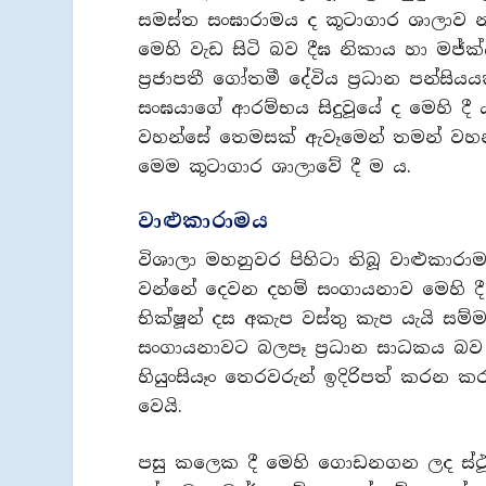
සමස්ත සංඝාරාමය ද කූටාගාර ශාලාව නම
මෙහි වැඩ සිටි බව දීඝ නිකාය හා මජ්ක්‍
ප්‍රජාපතී ගෝතමී දේවිය ප්‍රධාන පන්සිය
සංඝයාගේ ආරම්භය සිදුවූයේ ද මෙහි දී
වහන්සේ තෙමසක් ඇවෑමෙන් තමන් වහන්සේ
මෙම කූටාගාර ශාලාවේ දී ම ය.
වාළුකාරාමය
විශාලා මහනුවර පිහිටා තිබූ වාළුකාර
වන්නේ දෙවන දහම් සංගායනාව මෙහි දී ස
භික්ෂූන් දස අකැප වස්තු කැප යැයි
සංගායනාවට බලපෑ ප්‍රධාන සාධකය බව චු
හියුංසියෑං තෙරවරුන් ඉදිරිපත් කරන 
වෙයි.
පසු කලෙක දී මෙහි ගොඩනගන ලද ස්ථූප