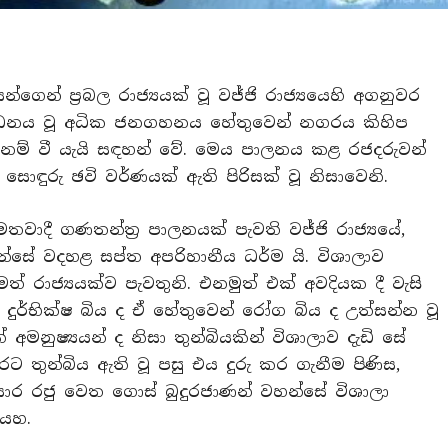
ගෙන් ප්‍රබල රාජ්‍යයක් වූ වජ්ජි රාජ්‍යයෙහි අගනුවර
ර්ධනය වූ අධික ජනගහනය හේතුවෙන් නගරය කිහිප
 නම් වී යැයි සඳහන් වේ. මෙය පාලනය කළ රජදරුවන්
 සොඳුරු ඡවි වර්ණයක් ඇති පිරිසක් වූ නිසාවෙනි.
තවාදී ගණතන්ත්‍ර පාලනයක් පැවති වජ්ජි රාජ්‍යයේ,
හන්සේ වදහළ සප්ත අපරිහානීය ධර්ම යි. විශාලාව
ත් රාජ්‍යයක්ව පැවතුනි. එනමුත් එක් අවදියක දී වැසි
් දුර්භික්ෂ බිය ද ඒ හේතුවෙන් රෝග බිය ද උත්සන්න වූ
අමනුෂ්‍යයන් ද නිසා තුන්බියකින් විශාලාව දැඩි සේ
ට තුන්බිය ඇති වූ පසු එය දුරු කර ගැනීම පිණිස,
්බිසාර රජු වෙත ගොස් බුදුරජාණන් වහන්සේ විශාලා
ියහ.