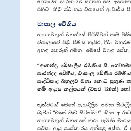
දේශාටන වාර්තාවේ සඳහන් වේ. අශෝක ස
පිහිටා තිබූ ස්ථානය වශයෙන් ආචාර්ය පී.
චාපාල චේතිය
භාග්‍යවතුන් වහන්සේ පිරිනිවන් පෑම ප
විශාලාවේ පිඬු පිණිස හැසිරී, දිවා වි
අනඳ තෙරුන් අමතා මෙසේ වදාළ සේක.
“ආනන්ද, වේසාලිය රමණීය යි. ගෝතමක
සාරන්දද චේතිය, චාපාල චේතිය රමණීය
ඍද්ධිපාද බහුලව මනා කොට ප්‍රගුණ 
නම් ආයුෂ කල්පයක් (වසර 120ක්) හෝ 
තුන්වරක් මෙසේ පැහැදිලිව පවසා සිටිද්
බැවින් “එසේ වැඩ සිටිත්වා!” කියා ආ
භාග්‍යවතුන් වහනසේ කරා පැමිණි මාරය
පවසා ආයු සංස්කාරය අත්හළ සේක. ඒ 