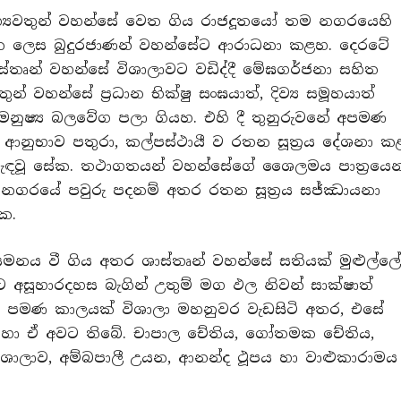
භාග්‍යවතුන් වහන්සේ වෙත ගිය රාජදූතයෝ තම නගරයෙහි
ඩමවන ලෙස බුදුරජාණන් වහන්සේට ආරාධනා කළහ. දෙරටේ
්තෘන් වහන්සේ විශාලාවට වඩිද්දී මේඝගර්ජනා සහිත
තුන් වහන්සේ ප්‍රධාන භික්ෂු සංඝයාත්, දිව්‍ය සමූහයාත්
නුෂ්‍ය බලවේග පලා ගියහ. එහි දී තුනුරුවනේ අපමණ
නුභාව පතුරා, කල්පස්ථායී ව රතන සූත්‍රය දේශනා ක
 කැඳවූ සේක. තථාගතයන් වහන්සේගේ ශෛලමය පාත්‍රයෙන
න් නගරයේ පවුරු පදනම් අතර රතන සූත්‍රය සජ්ඣායනා
ක.
 සමනය වී ගිය අතර ශාස්තෘන් වහන්සේ සතියක් මුළුල්ල
අසූහාරදහස බැගින් උතුම් මග ඵල නිවන් සාක්ෂාත්
 පමණ කාලයක් විශාලා මහනුවර වැඩසිටි අතර, එසේ
ාවේ හා ඒ අවට තිබේ. චාපාල චේතිය, ගෝතමක චේතිය,
ශාලාව, අම්බපාලී උයන, ආනන්ද ථූපය හා වාළුකාරාමය