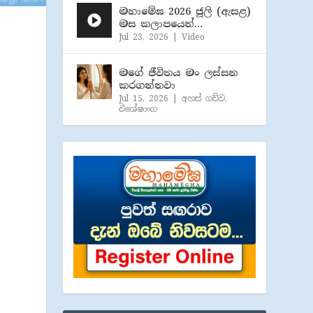
මහාමේඝ 2026 ජූලි (​ඇසළ)
මස කලාපයෙන්…
Jul 23, 2026
|
Video
මගේ ජීවිතය මං ලස්සන
කරගන්නවා
Jul 15, 2026
|
අහස් ගව්ව
,
විශේෂාංග