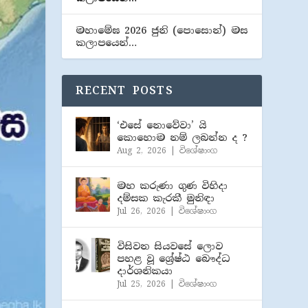
මහාමේඝ 2026 ජුනි (​පොසොන්) මස
කලාපයෙන්…
RECENT POSTS
‘එසේ නොවේවා’ යි
කොහොම නම් ලබන්න ද ?
Aug 2, 2026
|
විශේෂාංග
මහ කරුණා ගුණ විහිදා
දම්සක කැරකී මුනිඳා
Jul 26, 2026
|
විශේෂාංග
විසිවන සියවසේ ලොව
පහළ වූ ශ්‍රේෂ්ඨ බෞද්ධ
දාර්ශනිකයා
Jul 25, 2026
|
විශේෂාංග