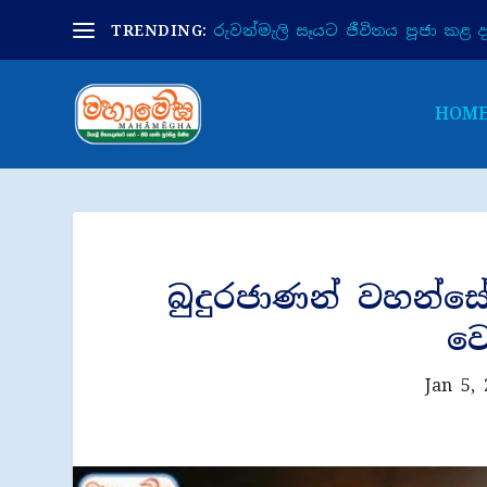
TRENDING:
රුවන්මැලි සෑයට ජීවිතය පූජා කළ දා 
HOM
බුදුරජාණන් වහන්ස
ව
Jan 5,