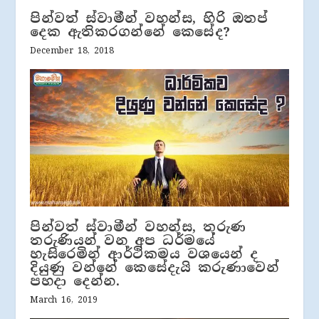
පින්වත් ස්වාමීන් වහන්ස, හිරි ඔතප්
දෙක ඇතිකරගන්නේ කෙසේද?
December 18, 2018
පින්වත් ස්වාමීන් වහන්ස, තරුණ
තරුණියන් වන අප ධර්මයේ
හැසිරෙමින් ආර්ථිකමය වශයෙන් ද
දියුණු වන්නේ කෙසේදැයි කරුණාවෙන්
පහදා දෙන්න.
March 16, 2019