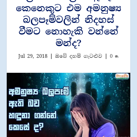
කෙනෙකුට එම අමනුෂ්‍ය
බලපෑම්වලින් නිදහස්
වීමට නොහැකි වන්නේ
මන්ද?
Jul 29, 2018
|
ඔබේ දහම් ගැටළුව
|
0