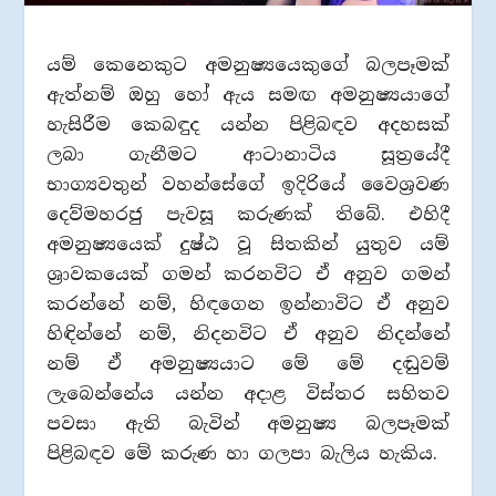
යම් කෙනෙකුට අමනුෂ්‍යයෙකුගේ බලපෑමක්
ඇත්නම් ඔහු හෝ ඇය සමඟ අමනුෂ්‍යයාගේ
හැසිරීම කෙබඳුද යන්න පිළිබඳව අදහසක්
ලබා ගැනීමට ආටානාටිය සූත්‍රයේදී
භාග්‍යවතුන් වහන්සේගේ ඉදිරියේ වෛශ්‍රවණ
දෙව්මහරජු පැවසූ කරුණක් තිබේ. එහිදී
අමනුෂ්‍යයෙක් දුෂ්ඨ වූ සිතකින් යුතුව යම්
ශ්‍රාවකයෙක් ගමන් කරනවිට ඒ අනුව ගමන්
කරන්නේ නම්, හිඳගෙන ඉන්නාවිට ඒ අනුව
හිඳින්නේ නම්, නිදනවිට ඒ අනුව නිදන්නේ
නම් ඒ අමනුෂ්‍යයාට මේ මේ දඬුවම්
ලැබෙන්නේය යන්න අදාළ විස්තර සහිතව
පවසා ඇති බැවින් අමනුෂ්‍ය බලපෑමක්
පිළිබඳව මේ කරුණ හා ගලපා බැලිය හැකිය.