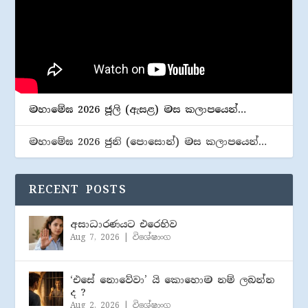
මහාමේඝ 2026 ජූලි (​ඇසළ) මස කලාපයෙන්…
මහාමේඝ 2026 ජුනි (​පොසොන්) මස කලාපයෙන්…
RECENT POSTS
අසාධාරණයට එරෙහිව
Aug 7, 2026
|
විශේෂාංග
‘එසේ නොවේවා’ යි කොහොම නම් ලබන්න
ද ?
Aug 2, 2026
|
විශේෂාංග