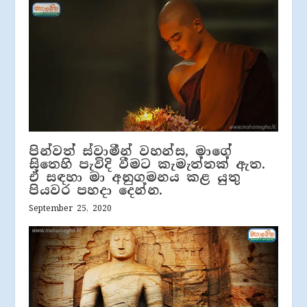
පින්වත් ස්වාමීන් වහන්ස, මාගේ
සිතෙහි පැවිදි වීමට කැමැත්තක් ඇත.
ඒ සඳහා මා අනුගමනය කළ යුතු
පියවර පහදා දෙන්න.
September 25, 2020