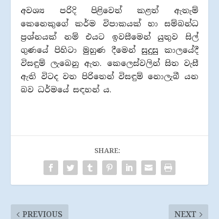
අවශ්‍ය පරිදි පිළිවෙත් කළත් ඇතැම්
කෙනෙකුගේ කර්ම විපාකයක් හා සම්බන්ධ
ප්‍රශ්නයක් නම් එයට ඉවසීමෙන් යුතුව සිල්
ගුණයේ පිහිටා මුහුණ දීමෙන් සුදුසු කාලයේදී
විසඳුම් ලැබෙනු ඇත. කෙලෙස්වලින් සිත වැසී
ඇති විටද වත පිරිතෙන් විසඳුම් නොලැබී යන
බව ධර්මයේ සඳහන් ය.
SHARE:
PREVIOUS
NEXT