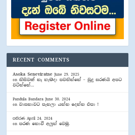
RECENT COMMENTS
Asoka Seneviratne
June 29, 2025
කිසිවක් නෑ හැමදා පවතින්නේ – බුදු සරණයි අපට
on
වටින්නේ…
Pandula Bandara
June 30, 2024
වාසනාවට පැනලා යන්න දෙන්න එපා !
on
පතිරණ
April 24, 2024
පරණ නොවී අලුත් වෙමු.
on