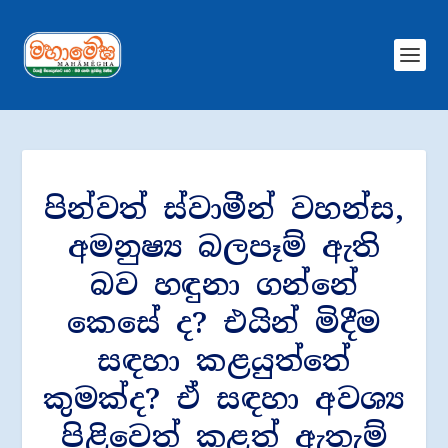
පින්වත් ස්වාමීන් වහන්ස,
අමනුෂ්‍ය බලපෑම් ඇති
බව හඳුනා ගන්නේ
කෙසේ ද? එයින් මිදීම
සඳහා කළයුත්තේ
කුමක්ද? ඒ සඳහා අවශ්‍ය
පිළිවෙත් කළත් ඇතැම්