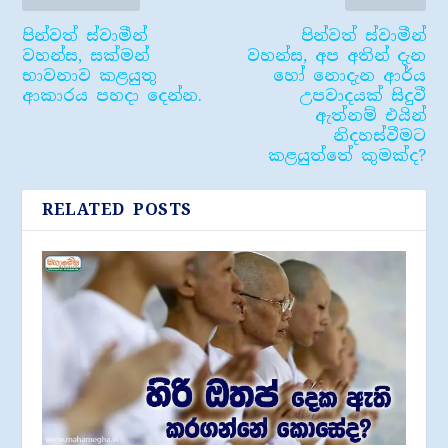
පින්වත් ස්වාමීන්
පින්වත් ස්වාමීන්
වහන්ස, සක්මන්
වහන්ස, අප අතින් දැන
භාවනාව කළයුතු
හෝ නොදැන ආර්ය
ආකාරය පහදා දෙන්න.
උපවාදයක් සිදුවී
ඇත්නම් එයින්
නිදහස්වීමට
කළයුත්තේ කුමක්ද?
RELATED POSTS