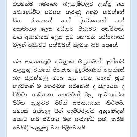
එමෙන්ම අමනුෂ්‍ය බලපෑම්වලට ලක්වූ අය
බොහෝවිට පවසන කරුණු අනුව තමන්ගේ
සිත රාගයෙන් හෝ ද්වේශයෙන් හෝ
අසාමාන්‍ය ලෙස අධිකව පීඩාවට පත්වීමත්,
කය අසාමාන්‍ය ලෙස සුව නොවන රෝගාබාධ
වලින් පීඩාවට පත්වීමත් සිදුවන බව පෙනේ.
යම් කෙනෙකුට අමනුෂ්‍ය බලපෑමක් ඇත්නම්
කළයුතු වන්නේ ජීවමාන බුදුරජාණන් වහන්සේ
බඳු රුවන්මැලි මහා සෑය වෙත ගොස් මුළු
හදවතින් ම තෙරුවන් සරණෙහි ද සීලයෙහි ද
පිහිටා හඬනගා තෙරුවන් වැඳ ආටානාටිය
පිරිත ඇතුළුව පිරිත් සජ්ඣායනා කිරීමයි.
මෙසේ රැස්කළ පින් දෙවිවරුන්ට අනුමෝදන්
කොට තම ජීවිතය මහ සෑරදුන්ට පූජා කිරීම
මෙහිදී කළයුතු වත පිළිවෙතයි.