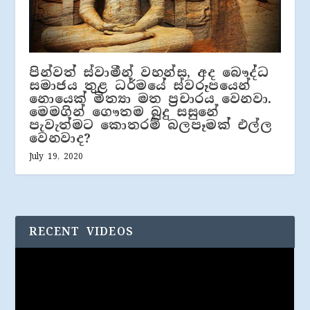
පින්වත් ස්වාමීන් වහන්ස, අද බෞද්ධ
සමාජය තුළ ධර්මයේ ස්වරූපයෙන්
නොයෙක් මිත්‍යා මත ප්‍රචාරය වෙනවා.
මෙමගින් ගෞතම බුදු සසුනේ
පැවැත්මට කොතරම් බලපෑමක් එල්ල
වෙනවාද?
July 19, 2020
RECENT VIDEOS