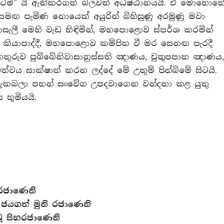
ි” යි ඇතිකරගත් බලවත් අධිෂ්ඨානයයි. ඒ මොහොත
මඟ පැමිණ නොයෙක් අයුරින් බිහිසුණු අරමුණු මවා
ලී මෙහි වැඩ හිඳිමින්, මහපොළොව ස්පර්ශ කරමින්
 කියාපාද්දී, මහපොළොව කම්පිත වී මර සෙනඟ පැරදී
ුරුව පුබ්බේනිවාසානුස්සති ඤාණය, චුතූපපාත ඤාණය
වය සාක්ෂාත් කරන ලද්දේ මේ උතුම් පින්බිමේ සිටයි.
ින් දැකබලා පහන් සංවේග උපදවාගෙන වන්දනා කළ යුතු
 භූමියයි.
දුරජාණෙනි
 ජයගත් මුනි රජාණෙනි
වූ සිහරජාණෙනි