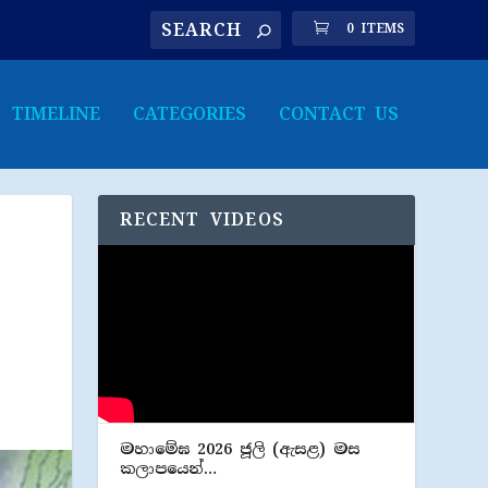
0 ITEMS
TIMELINE
CATEGORIES
CONTACT US
RECENT VIDEOS
මහාමේඝ 2026 ජූලි (​ඇසළ) මස
කලාපයෙන්…