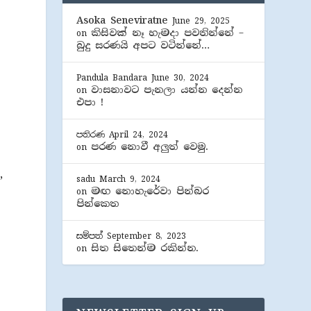
Asoka Seneviratne
June 29, 2025
ම
කිසිවක් නෑ හැමදා පවතින්නේ –
on
බුදු සරණයි අපට වටින්නේ…
Pandula Bandara
June 30, 2024
වාසනාවට පැනලා යන්න දෙන්න
on
එපා !
පතිරණ
April 24, 2024
පරණ නොවී අලුත් වෙමු.
on
,
sadu
March 9, 2024
මඟ නොහැරේවා පින්බර
on
පින්කෙත
සම්පත්
September 8, 2023
සිත සිතෙන්ම රකින්න.
on