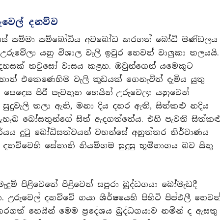
ුවෙල් දනව්ව
්සේ සම්මා සම්බෝධිය අවබෝධ කරගත් බෝධි මණ්ඩලය
 උරුවේලා යනු විශාල වැලි ඉවුර හෙවත් වාලුකා තලයයි.
හසක් තවුසෝ වාසය කළහ. ඔවුන්ගෙන් යමෙකුට
් එකෙණෙහිම වැලි කූඩයක් ගෙනැවිත් දැමිය යුතු
ෙම පෙදෙස පිරී පැවතුන හෙයින් උරුවෙලා යනුවෙන්
ක සුදුවැලි තලා ඇති, මනා දිය දහර ඇති, සිත්කළු නදිය
හැබ බෝසතුන්ගේ සිත් ඇදගත්තේය. එහි පැවති සිත්කළ
්යය දුටු බෝධිසත්වයන් වහන්සේ අනුත්තර නිර්වාණය
ව්වෙහි සේනානි නියම්ගම සුදුසු භූමිභාගය බව සිතු
ැදුම් පිළිවෙතේ පිළිවෙත් සපුරා බුද්ධගයා බෝමැඩදී
 උරුවෙල් දනව්වේ ගයා ශීර්ෂයෙහි පිහිටි පිප්ඵලී හෙවත
ගත් හෙයින් මෙම ප්‍රදේශය බුද්ධගයාව නමින් ද ඇසතු