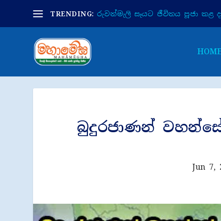
TRENDING:
රුවන්මැලි සෑයට ජීවිතය පූජා කළ දා 
HOM
බුදුරජාණන් වහන්ස
Jun 7,