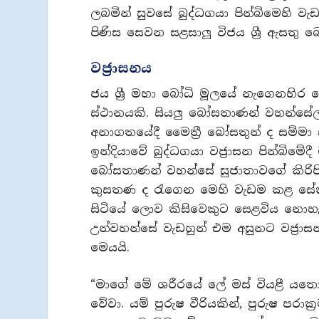
ලබමින් සුවසේ බුද්ධගයා පින්බිමෙහි ව
පිණිස සෙවන සළසාලූ විජය ශ්‍රී ඇසත
වජ්‍රාසනය
ජය ශ්‍රී මහා බෝධි මූලයේ නැගෙනහිර දෙ
ස්ථානයකි. සියලු බෝසතාණන් වහන්සේලා
අනාගතයේදී මෛත්‍රී බෝසතුන් ද සම්මා
ඉන්දියාවේ බුද්ධගයා වජ්‍රාසන පින්බිමේ
බෝසතාණන් වහන්සේ සුජාතාවගේ කිරිපි
කුසතණ ද රැගෙන මෙහි වැඩම කළ සේක
සිටියේ ලොව කිසිවෙකුට සෙළවිය නොහැකි ව
උන්වහන්සේ වැඩහුන් එම අසුනට වජ්‍රා
මෙයයි.
“මාගේ මේ ශරීරයේ ලේ මස් වියළී යතො
වේවා. යම් පුරුෂ වීරියකින්, පුරුෂ ප