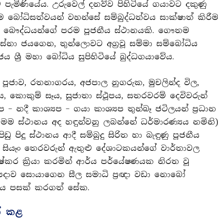
 පැමිණියේය. උරුවෙල් දනව්ව පිහිටියේ ගයාවට දකුණු
දුවීම බෝධිසත්වයන් වහන්සේ සම්බුද්ධත්වය සාක්ෂාත් කිරී
ගයාව බෞද්ධයන්ගේ පරම පූජනීය ස්ථානයකි. ගෞතම
ේනා ජයගෙන, තුන්ලොවට අග්‍රවූ සම්මා සම්බෝධිය
 ශ්‍රී මහා බෝධිය සුපිහිටියේ බුද්ධගයාවේය.
පූජාව, රතනාගරය, අජපාල නුගරුක, මුචලින්ද විල,
ය, කොකුම් සෑය, සුජාතා ස්ථූපය, සතරවරම් දෙවිවරුන්
යප – නදී කාශ්‍යප – ගයා කාශ්‍යප තුන්බෑ ජටිලයන් ප්‍රධාන
ම ස්ථානය අද හඳුන්වනු ලබන්නේ ධර්මාරණ්‍යය නමිනි)
ු පිදූ ස්ථානය ආදී සම්බුදු සිරිත හා බැඳුණු පූජනීය
යුං සියෑං තෙරවරුන් ඇතුළු දේශාටකයන්ගේ වාර්තාවල
ුෂ්කර ක්‍රියා කරමින් ආර්ය පර්යේෂණයක නිරත වූ
තිපදාව සොයාගෙන සීල සමාධි ප්‍රඥා වඩා නොබෝ
ිය පසක් කරගත් සේක.
ත් කළ