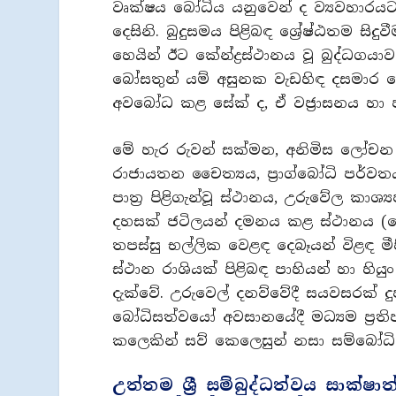
වෘක්ෂය බෝධිය යනුවෙන් ද ව්‍යවහාරයට
දෙසිනි. බුදුසමය පිළිබඳ ශ්‍රේෂ්ඨතම සි
හෙයින් ඊට කේන්ද්‍රස්ථානය වූ බුද්ධ
බෝසතුන් යම් අසුනක වැඩහිඳ දසමාර ස
අවබෝධ කළ සේක් ද, ඒ වජ්‍රාසනය හා ජය
මේ හැර රුවන් සක්මන, අනිමිස ලෝචන 
රාජායතන චෛත්‍යය, ප්‍රාග්බෝධි පර්වත
පාත්‍ර පිළිගැන්වූ ස්ථානය, උරුවේල කාශ්‍
දහසක් ජටිලයන් දමනය කළ ස්ථානය (මෙ
තපස්සු භල්ලික වෙළඳ දෙබෑයන් විළඳ මීපිඩ
ස්ථාන රාශියක් පිළිබඳ පාහියන් හා හි
දැක්වේ. උරුවෙල් දනව්වේදී සයවසරක් ද
බෝධිසත්වයෝ අවසානයේදී මධ්‍යම ප්‍ර
කලෙකින් සව් කෙලෙසුන් නසා සම්බෝධ
උත්තම ශ්‍රී සම්බුද්ධත්වය සාක්ෂා