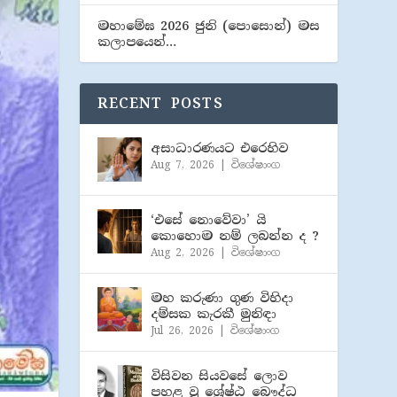
මහාමේඝ 2026 ජුනි (​පොසොන්) මස
කලාපයෙන්…
RECENT POSTS
අසාධාරණයට එරෙහිව
Aug 7, 2026
|
විශේෂාංග
‘එසේ නොවේවා’ යි
කොහොම නම් ලබන්න ද ?
Aug 2, 2026
|
විශේෂාංග
මහ කරුණා ගුණ විහිදා
දම්සක කැරකී මුනිඳා
Jul 26, 2026
|
විශේෂාංග
විසිවන සියවසේ ලොව
පහළ වූ ශ්‍රේෂ්ඨ බෞද්ධ