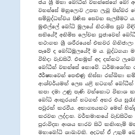
ජය ශ්‍රී මහා බෝධීන් වහන්සේගේ බෝ 
වහන්සේ මනුලොව උපත ලැබූ පින්බර 
සම්බුද්ධත්වය පිණිස සෙවන සැලසීමට ය
මුළුල්ලේ බෝධි මූලයේ නිරාමිස සුව වි
සතියේදී අනිමිස ලෝචන පූජාවෙන් බෝ
තථාගත ශ්‍රී ශරීරයෙන් එකවර ගිනිජාල
පෑවේ ද බෝධිමූලයේදී ම ය. බුද්ධගයා 
විහිදා වැඩසිටී. එනමුත් අද දක්නට ලැබ
බෝධීන් වහන්සේ නොවේ. ධර්මාශෝක ර
ඊර්ෂ්‍යාවෙන් පෙළුණු තිස්සා රක්ඛිතා 
ආශ්චර්යමත් ලෙස යළි හටගත් බෝධීන් වහ
කපා දමා උණු පැණි වත්කොට විනාශ කරව
බෝධි අංකුරයක් හටගත් අතර එය සුරැක
පවුරක් කරවීය. අභාග්‍යයකට මෙන් හින්
කරවන ලද්දාහ. වර්තමානයේ වැඩසිටින
පුරාවිද්‍යා අංශය භාරව සිටි කනිංහැම් 
මහාබෝධි ශාඛාවකි. අදටත් ඒ උතුම් බෝධ