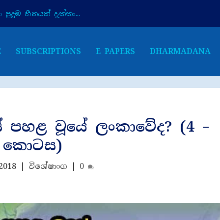
පුදුම හීනයක් දැක්කා...
E
SUBSCRIPTIONS
E PAPERS
DHARMADANA
ේ පහළ වූයේ ලංකාවේද? (4 –
කොටස)
 2018
|
විශේෂාංග
|
0