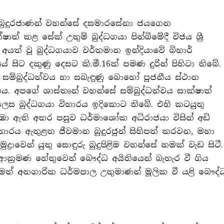
ම්බුදුරජාණන් වහන්සේ දසමාරසේනා ජයගෙන
ෂාත් කළ සේක් උතුම් බුද්ධගයා පින්බිමේදී විජය ශ්‍රී
යත් වූ බුද්ධගයාව වර්තමාන ඉන්දියාවේ බිහාර්
යේ සිට දකුණු දෙසට කි.මී.16ක් පමණ දුරින් පිහිටා තිබේ.
ම්බුද්ධත්වය හා සබැඳුණු බොහෝ පූජනීය ස්ථාන
ය. අපගේ ශාස්තෘන් වහන්සේ සම්බුද්ධත්වය සාක්ෂාත්
 ලෙස බුද්ධගයා විහාරය ඉදිකොට තිබේ. එහි කටයුතු
අරඹා ඇති අතර පසුව ධර්මාශෝක අධිරාජයා විසින් අඩි
හාරය ඇතුළත ජීවමාන බුදුරජුන් සිහිපත් කරවන, මහා
ද්‍රාවෙන් යුතු සොඳුරු බුදුපිළිම වහන්සේ නමක් වැඩ සිටී.
ආක්‍රමණ හේතුවෙන් බෞද්ධ අයිතියෙන් බැහැර වී ගිය
‍රීමත් අනගාරික ධර්මපාල උතුමාණන් මූලික වී යළි බෞද්