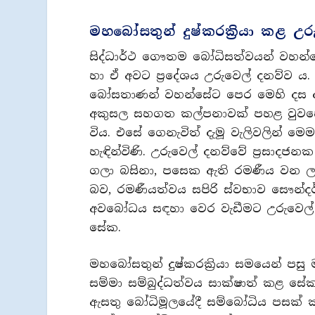
මහබෝසතුන් දුෂ්කරක්‍රියා කළ උර
සිද්ධාර්ථ ගෞතම බෝධිසත්වයන් වහන
හා ඒ අවට ප්‍රදේශය උරුවෙල් දනව්ව ය.
බෝසතාණන් වහන්සේට පෙර මෙහි දස ද
අකුසල සහගත කල්පනාවක් පහළ වුවහොත
විය. එසේ ගෙනැවිත් දැමූ වැලිවලින් ම
හැඳින්විණි. උරුවෙල් දනව්වේ ප්‍රසාදජන
ගලා බසිනා, පසෙක ඇති රමණීය වන ලැ
බව, රමණීයත්වය සපිරි ස්වභාව සෞන්දර
අවබෝධය සඳහා වෙර වැඩීමට උරුවෙල් දන
සේක.
මහබෝසතුන් දුෂ්කරක්‍රියා සමයෙන් පසු ම
සම්මා සම්බුද්ධත්වය සාක්ෂාත් කළ සේක.
ඇසතු බෝධිමූලයේදී සම්බෝධිය පසක් කර