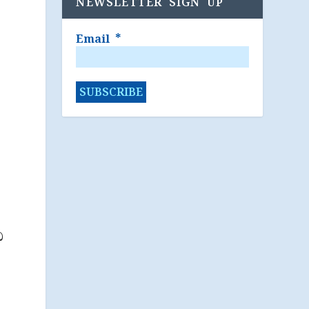
NEWSLETTER SIGN UP
Email
*
ධ