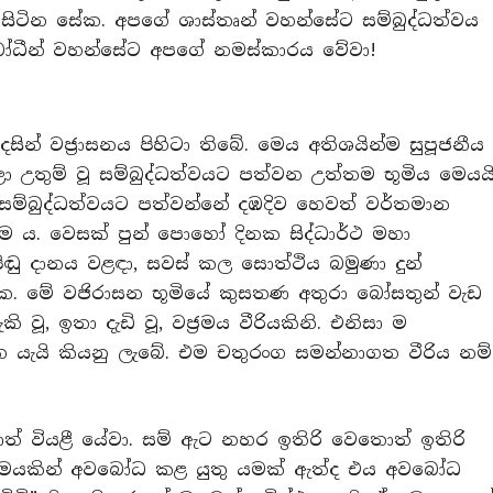
ැඩසිටින සේක. අපගේ ශාස්තෘන් වහන්සේට සම්බුද්ධත්වය
ු බෝධීන් වහන්සේට අපගේ නමස්කාරය වේවා!
සින් වජ්‍රාසනය පිහිටා තිබේ. මෙය අතිශයින්ම සුපූජනීය
 උතුම් වූ සම්බුද්ධත්වයට පත්වන උත්තම භූමිය මෙයයි
 සම්බුද්ධත්වයට පත්වන්නේ දඹදිව හෙවත් වර්තමාන
දී ම ය. වෙසක් පුන් පොහෝ දිනක සිද්ධාර්ථ මහා
ඬු දානය වළඳා, සවස් කල සොත්ථිය බමුණා දුන්
. මේ වජිරාසන භූමියේ කුසතණ අතුරා බෝසතුන් වැඩ
ූ, ඉතා දැඩි වූ, වජ්‍රමය වීරියකිනි. එනිසා ම
සන යැයි කියනු ලැබේ. එම චතුරංග සමන්නාගත වීරිය නම්
ත් වියළී යේවා. සම් ඇට නහර ඉතිරි වෙතොත් ඉතිරි
රාක්‍රමයකින් අවබෝධ කළ යුතු යමක් ඇත්ද එය අවබෝධ