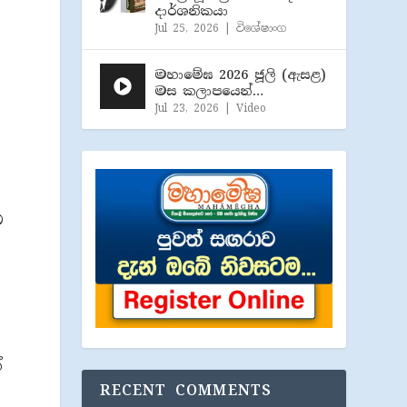
දාර්ශනිකයා
Jul 25, 2026
|
විශේෂාංග
මහාමේඝ 2026 ජූලි (​ඇසළ)
මස කලාපයෙන්…
Jul 23, 2026
|
Video
ු
්
RECENT COMMENTS