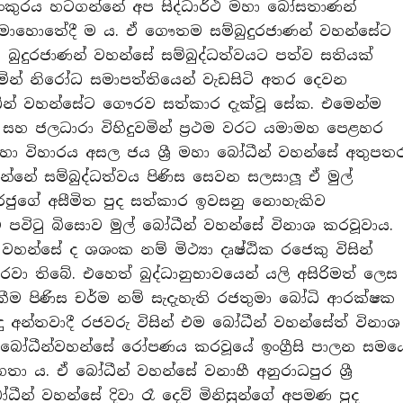
අංකුරය හටගන්නේ අප සිද්ධාර්ථ මහා බෝසතාණන්
මොහොතේදී ම ය. ඒ ගෞතම සම්බුදුරජාණන් වහන්සේට
. බුදුරජාණන් වහන්සේ සම්බුද්ධත්වයට පත්ව සතියක්
ඳිමින් නිරෝධ සමාපත්තියෙන් වැඩසිටි අතර දෙවන
ධීන් වහන්සේට ගෞරව සත්කාර දැක්වූ සේක. එමෙන්ම
ා සහ ජලධාරා විහිදුවමින් ප්‍රථම වරට යමාමහ පෙළහර
මහා විහාරය අසල ජය ශ්‍රී මහා බෝධීන් වහන්සේ අතුපත
ෙන්නේ සම්බුද්ධත්වය පිණිස සෙවන සලසාලූ ඒ මුල්
ජුගේ අසීමිත පුද සත්කාර ඉවසනු නොහැකිව
නම් පවිටු බිසොව මුල් බෝධීන් වහන්සේ විනාශ කරවූවාය.
න්සේ ද ශශංක නම් මිථ්‍යා දෘෂ්ඨික රජෙකු විසින්
ා තිබේ. එහෙත් බුද්ධානුභාවයෙන් යලි අසිරිමත් ලෙස
ීම පිණිස චර්ම නම් සැදැහැති රජතුමා බෝධි ආරක්ෂක
දු අන්තවාදී රජවරු විසින් එම බෝධීන් වහන්සේත් විනාශ
 බෝධීන්වහන්සේ රෝපණය කරවූයේ ඉංග්‍රීසි පාලන සමය
මහතා ය. ඒ බෝධීන් වහන්සේ වනාහී අනුරාධපුර ශ්‍රී
ීන් වහන්සේ දිවා රෑ දෙව් මිනිසුන්ගේ අපමණ පුද