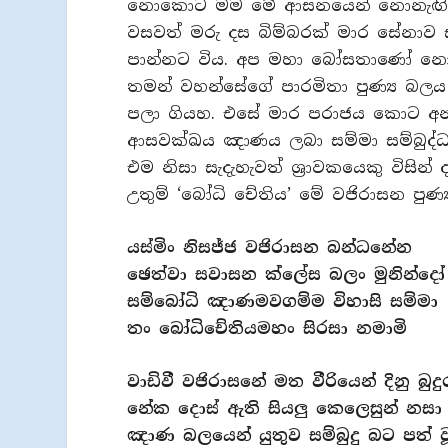
නොකොට මම මේ ආසනයෙන් නොනැඟිටිම
වසවත් මරු දස බිම්බරක් මාර සේනාව ස
පාන්නට විය. අප මහා බෝසතාණෝ නොසැ
තමන් වහන්සේගේ පාරමිතා පුණ්‍ය බලය
පලා ගියහ. එසේ මාර පරාජය කොට අනත
ආසවක්ඛය ඤාණය ලබා සම්මා සම්බුද්ධත්
එම නිසා සැදැහැවත් ශ්‍රාවකයෙකු විස
උතුම් ‘බෝධි චේතිය’ මේ වජිරාසන පුණ්‍ය
යස්මිං නිසජ්ජ වජිරාසන බන්ධනේන
ඡෙත්වා සවාසන ක්ලේස බලං මුනින්දෝ
සම්බෝධි ඤාණමවගම්ම විහාසි සම්මා
තං බෝධිචේතියමහං සිරසා නමාමි
වාඩිවී වජිරාසනේ මත වීරියෙන් දිනු බු
නේක දොස් ඇති සියලු කෙලෙසුන් නසා
ඤාණ බලයෙන් යුතුව සම්බුදු බට පත් 