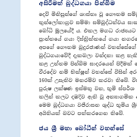
අසිරිමත් බුද්ධගයා පින්බිම
දෙව් මිනිසුන්ගේ ශාස්තෘ වූ ගෞතම ස
තුන්ලෝකාග්‍රව සම්මා සම්බුද්ධත්වය සාක්
බෝධි මූලයේදී ය. එකල මගධ රාජ්‍යයට අ
ප්‍රාන්තයේ ගයා දිස්ත්‍රික්කයේ ගයා නගර
අපගේ ගෞතම බුදුරජාණන් වහන්සේගේ ස
බුද්ධගයාවේදී දැකබලා වන්දනා කළ හැකි
කළ උත්තම පින්බිම සාදරයෙන් පිදීමක්
වීරදේව නම් භික්ෂූන් වහන්සේ විසින් 
160ක් උසැතිව මනරම්ව කරවා තිබේ. වි
පුරුෂ ලක්ෂණ ඉස්මතු වන, භූමි ස්පර්ශ මු
කලින් කලට දඹදිව ඇති වූ අන්‍යාගමික 
මෙම බුද්ධගයා වජිරාසන ශුද්ධ භූමිය ශ්
අයිතියක් බවට පත්කරගෙන තිබේ.
ජය ශ්‍රී මහා බෝධීන් වහන්සේ