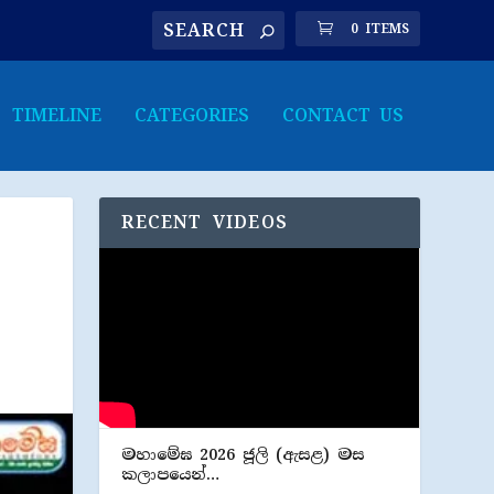
0 ITEMS
TIMELINE
CATEGORIES
CONTACT US
RECENT VIDEOS
මහාමේඝ 2026 ජූලි (​ඇසළ) මස
කලාපයෙන්…