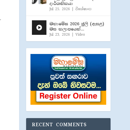
දාර්ශනිකයා
Jul 25, 2026
|
විශේෂාංග
.
මහාමේඝ 2026 ජූලි (​ඇසළ)
මස කලාපයෙන්…
Jul 23, 2026
|
Video
RECENT COMMENTS