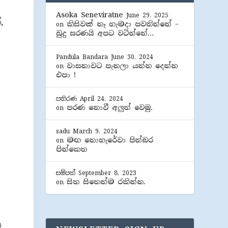
Asoka Seneviratne
June 29, 2025
,
කිසිවක් නෑ හැමදා පවතින්නේ –
on
බුදු සරණයි අපට වටින්නේ…
Pandula Bandara
June 30, 2024
වාසනාවට පැනලා යන්න දෙන්න
on
එපා !
පතිරණ
April 24, 2024
පරණ නොවී අලුත් වෙමු.
on
sadu
March 9, 2024
මඟ නොහැරේවා පින්බර
on
පින්කෙත
ස
සම්පත්
September 8, 2023
සිත සිතෙන්ම රකින්න.
on
ට