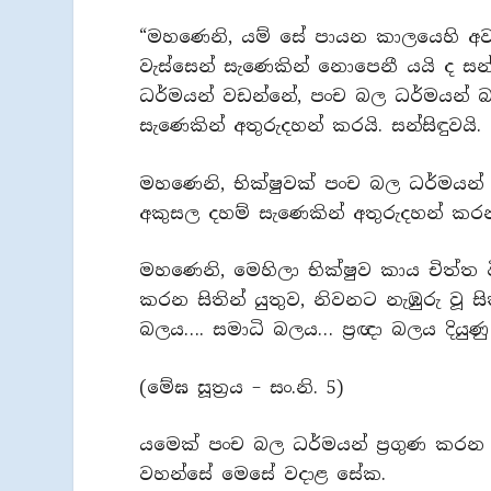
“මහණෙනි, යම් සේ පායන කාලයෙහි අවස
වැස්සෙන් සැණෙකින් නොපෙනී යයි ද සන්
ධර්මයන් වඩන්නේ, පංච බල ධර්මයන් බහ
සැණෙකින් අතුරුදහන් කරයි. සන්සිඳුවයි.
මහණෙනි, භික්ෂුවක් පංච බල ධර්මයන් 
අකුසල දහම් සැණෙකින් අතුරුදහන් කරන
මහණෙනි, මෙහිලා භික්ෂුව කාය චිත්ත විව
කරන සිතින් යුතුව, නිවනට නැඹුරු වූ සිත
බලය…. සමාධි බලය… ප්‍රඥා බලය දියුණු
(මේඝ සූත්‍රය – සං.නි. 5)
යමෙක් පංච බල ධර්මයන් ප්‍රගුණ කරන 
වහන්සේ මෙසේ වදාළ සේක.