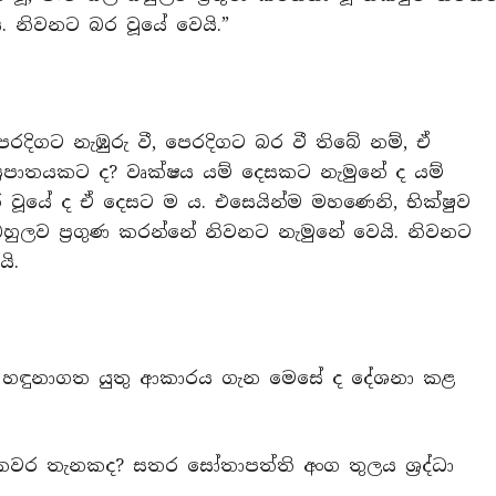
ි. නිවනට බර වූයේ වෙයි.”
රදිගට නැඹුරු වී, පෙරදිගට බර වී තිබේ නම්, ඒ
්‍රපාතයකට ද? වෘක්ෂය යම් දෙසකට නැමුනේ ද යම්
 වූයේ ද ඒ දෙසට ම ය. එසෙයින්ම මහණෙනි, භික්ෂුව
ුලව ප්‍රගුණ කරන්නේ නිවනට නැමුනේ වෙයි. නිවනට
ි.
් හඳුනාගත යුතු ආකාරය ගැන මෙසේ ද දේශනා කළ
ේ කවර තැනකද? සතර සෝතාපත්ති අංග තුලය ශ්‍රද්ධා