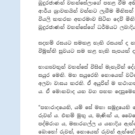
බුදුරජාණන් වහන්සේලාගේ පහළ වීම අතිශයි
ආර්ය ශ්‍රාවකයින් වන්නට ලැබීම මිනි
වියලි කතරක අතරමංව සිටින දෙව් මිනි
බුදුරජාණන් වහන්සේගේ ධර්මයට ලබාදි
සදහම් රසයට සමකළ හැකි රසයක් ද නැ
විමුක්ති සුවයට සම කළ හැකි සැපයක්
භාග්‍යවතුන් වහන්සේ විසින් මැනැවින්
සයුර මෙනි. මහ සයුරෙහි නොයෙක් වටි
අලවා වාසය කරති. ඒ අයුරින් ම තථාගත 
ය. ඒ මොනවාද යන වග පහත දෙසුමෙන්
“පහාරාදයෙනි, යම් සේ මහා සමුද්‍රයෙ
රුවන් ය. එනම් මුතු ය, මැණික් ය, වෛර
පද්මරාග ය, මසාරගල්ල ය යනාදිය ඇත්ත
බොහෝ රුවන්, නොයෙක් රුවන් ඇත්තේ 