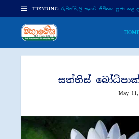
TRENDING:
රුවන්මැලි සෑයට ජීවිතය පූජා කළ දා 
HOM
සත්තිස් බෝධිපාක
May 11,