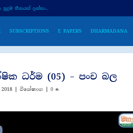
පුදුම හීනයක් දැක්කා...
E
SUBSCRIPTIONS
E PAPERS
DHARMADANA
්ෂික ධර්ම (05) – පංච බල
 2018
|
විශේෂාංග
|
0