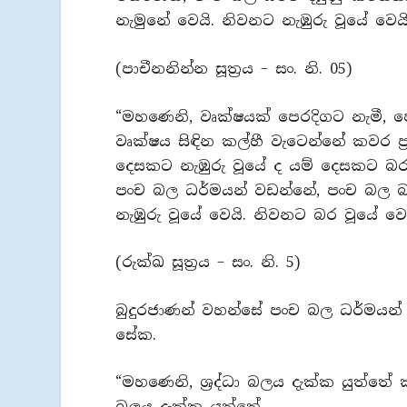
නැමුනේ වෙයි. නිවනට නැඹුරු වූයේ වෙය
(පාචීනනින්න සූත්‍රය – සං. නි. 05)
“මහණෙනි, වෘක්ෂයක් පෙරදිගට නැමී, පෙ
වෘක්ෂය සිඳින කල්හී වැටෙන්නේ කවර ප
දෙසකට නැඹුරු වූයේ ද යම් දෙසකට බර
පංච බල ධර්මයන් වඩන්නේ, පංච බල බහ
නැඹුරු වූයේ වෙයි. නිවනට බර වූයේ වෙය
(රුක්ඛ සූත්‍රය – සං. නි. 5)
බුදුරජාණන් වහන්සේ පංච බල ධර්මයන
සේක.
“මහණෙනි, ශ්‍රද්ධා බලය දැක්ක යුත්ත
බලය දැක්ක යුත්තේ.