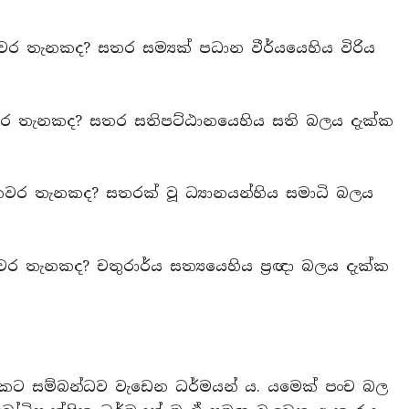
වර තැනකද? සතර සම්‍යක් පධාන වීර්යයෙහිය විරිය
වර තැනකද? සතර සතිපට්ඨානයෙහිය සති බලය දැක්ක
වර තැනකද? සතරක් වූ ධ්‍යානයන්හිය සමාධි බලය
වර තැනකද? චතුරාර්ය සත්‍යයෙහිය ප්‍රඥා බලය දැක්ක
නෙකට සම්බන්ධව වැඩෙන ධර්මයන් ය. යමෙක් පංච බල