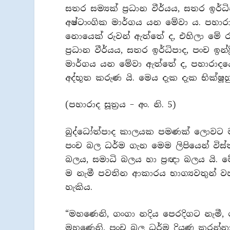
සතර සම්‍යක් ප්‍රධාන වීර්යය, සතර ඉර්ධ
අෂ්ටාංගික මාර්ගය යන මේවා ය. පහාර
නොයෙක් රුවන් ඇත්තේ ද, එහිලා මේ ර
ප්‍රධාන වීර්යය, සතර ඉර්ධිපාද, පංච ඉන
මාර්ගය යන මේවා ඇත්තේ ද, පහාරාදයෙ
අද්භූත කරුණ යි. මෙය දැක දැක භික්ෂූ
(පහාරාද සූත්‍රය – අං. නි. 5)
බුද්ධෝත්පාද කාලයක පමණක් ලොවට මත
පංච බල ධර්ම ගැන මෙම ලිපියෙන් විස්ත
බලය, සමාධි බලය හා ප්‍රඥා බලය යි. මේ
ම නැමී පවතින ආකාරය භාග්‍යවතුන් 
හැකිය.
“මහණෙනි, ගංගා නදිය පෙරදිගට නැමී, 
මහණෙනි, පංච බල ධර්ම දියුණු කරන්නා 