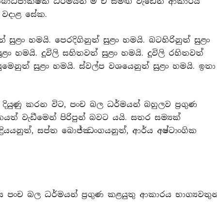
ස් බෝධිපාක්ෂික ධර්මයන් ම ඒ සමඟ වැඩෙන ආකාරය
 වදාළ සේක.
 සුළං හමයි. පෙරදිගිනුත් සුළං හමයි. බටහිරිනුත් සුළං
ුළං හමයි. දූවිලි සහිතවත් සුළං හමයි. දූවිලි රහිතවත්
සුමෙනුත් සුළං හමයි. ස්වල්ප වශයෙනුත් සුළං හමයි. ඉතා
ියුණු කරන විට, පංච බල ධර්මයන් බහුලව ප්‍රගුණ
ත් වැඩීමෙන් පිරිපුන් බවට යයි. සතර සම්‍යක්
්‍රියයනුත්, සප්ත බොජ්ඣංගයනුත්, ආර්ය අෂ්ටාංගික
පංච බල ධර්මයන් ප්‍රගුණ කළයුතු ආකාරය භාග්‍යවතුන