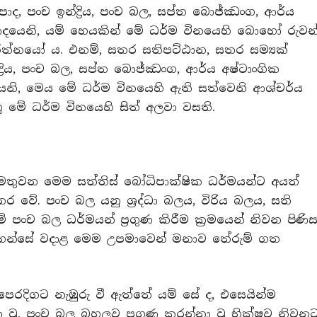
ිපාද, පංච ඉන්ද්‍රිය, පංච බල, සප්ත බොජ්ඣංග, ආර්ය
ාදයෙනි, යම් හෙයකින් මේ ධර්ම විනයෙහි බොහෝ රුවන්
ත්නයෝ ය. එනම්, සතර සතිපට්ඨාන, සතර සම්‍යක්
්ද්‍රිය, පංච බල, සප්ත බොජ්ඣංග, ආර්ය අෂ්ටාංගික
නි, මෙය මේ ධර්ම විනයෙහි ඇති සත්වෙනි ආශ්චර්ය
හු මේ ධර්ම විනයෙහි සිත් අලවා වසති.
ුවන මෙම සත්තිස් බෝධිපාක්ෂික ධර්මයන්ට අයත්
ර වේ. පංච බල යනු ශ්‍රද්ධා බලය, විරිය බලය, සති
 පංච බල ධර්මයන් ප්‍රගුණ කිරීම ක්‍රමයෙන් නිවන පිණි
වහන්සේ වදාළ මෙම උපමාවෙන් මනාව තේරුම් ගත
පෙරදිගට නැඹුරු වී ඇත්තේ යම් සේ ද, එසෙයින්ම
වූ, පංච බල බහුලව ප්‍රගුණ කරන්නා වූ භික්ෂුව නිවන