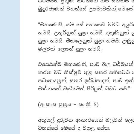
ධර්මයන් ප්‍රගුණ කරන්නේ නම් සත්ති
බුදුරජාණන් වහන්සේ උපමාවකින් මෙසේ
“මහණෙනි, යම් සේ අහසෙහි විවිධ අයුරින්
හමයි. උතුරිනුත් සුළං හමයි. දකුණිනුත් ස
සුළං හමයි. සීතලෙනුත් සුළං හමයි. උණු
බලවත් ලෙසත් සුළං හමයි.
එසෙයින්ම මහණෙනි, පංච බල ධර්මයන් ද
කරන විට භික්ෂුව තුළ සතර සතිපට්ඨානය
පධානයනුත්, සතර ඉර්ධිපාදත්, පංච ඉන්ද
මාර්ගයත් වැඩීමෙන් පිරිපුන් බවට යයි.”
(ආකාස සූත්‍රය – සං.නි. 5)
අකුසල් දුරුවන ආකාරයෙන් බලවත් ලෙස 
වහන්සේ මෙසේ ද වදාළ සේක.