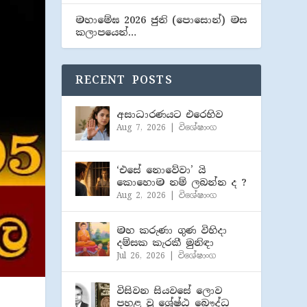
මහාමේඝ 2026 ජුනි (​පොසොන්) මස
කලාපයෙන්…
RECENT POSTS
අසාධාරණයට එරෙහිව
Aug 7, 2026
|
විශේෂාංග
‘එසේ නොවේවා’ යි
කොහොම නම් ලබන්න ද ?
Aug 2, 2026
|
විශේෂාංග
මහ කරුණා ගුණ විහිදා
දම්සක කැරකී මුනිඳා
Jul 26, 2026
|
විශේෂාංග
විසිවන සියවසේ ලොව
පහළ වූ ශ්‍රේෂ්ඨ බෞද්ධ