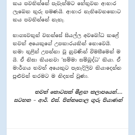
කය පවතින්නේ පැවැත්මට හේතුවන ආහාර
ලැබෙන තුරු පමණයි. ආහාර නැතිවෙනකොට
කය පවතින්නේ නැහැ.
භාග්‍යවතුන් වහන්සේ සියල්ල අවබෝධ කළේ
තවත් අයෙකුගේ උපකාරයකින් නොවෙයි.
තමා තුළින් උපන්නා වූ නුවණින් විමසීමෙන් ම
යි. ඒ නිසා කියනවා ‘සම්මා සම්බුද්ධ’ කියා. ඒ
මාර්ගය තවත් අයෙකුට පැහැදිලිව කියාදෙන්න
පුළුවන් තරමට ම නිදහස් වුණා.
තවත් කොටසක් මීළඟ කලාපයෙන්….
සටහන – ආර්. එස්. පින්නපොල ගුරු පියාණන්