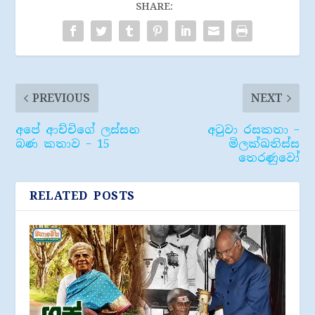
SHARE:
PREVIOUS
NEXT
අපේ ආච්චිගේ ලස්සන
අටුවා රසකතා –
බණ කතාව – 15
මිලක්ඛතිස්ස
තෙරණුවෝ
RELATED POSTS