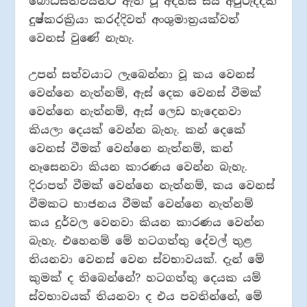
බෝධිසත්වයන්ට ඇති වූ අදහස සය අවුරුද්දක්
දුෂ්කරක්‍රියා කරද්දිවත් අංශුමාත්‍රයක්වත්
වෙනස් වුණේ නැහැ.
උපන් සත්වයාට ලැබෙන්නා වූ කය වෙනස්
වෙන්නෙ නැත්නම්, ඇස් දෙක වෙනස් වීමක්
වෙන්නෙ නැත්නම්, ඇස් ලෙඩ හැදෙනවා
කියලා දෙයක් වෙන්න බැහැ. කන් දෙකේ
වෙනස් වීමක් වෙන්නෙ නැත්නම්, කන්
නෑසෙනවා කියන කාරණය වෙන්න බැහැ.
දිරාපත් වීමක් වෙන්නෙ නැත්නම්, කය වෙනස්
වීමකට භාජනය වීමක් වෙන්නෙ නැත්නම්
කය දුර්වල වෙනවා කියන කාරණය වෙන්න
බැහැ. එහෙනම් මේ හටගත්තු දේවල් තුළ
තියනවා වෙනස් වෙන ස්වභාවයක්. දැන් මේ
කුමක් ද තිබෙන්නේ? හටගත්තු දෙයක යම්
ස්වභාවයක් තියනවා ද එය පවතින්නේ, මේ