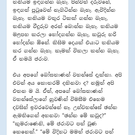
තනියම ඉඳගන්න බැහැ. පින්වත් දරුවනේ,
ඉඳගත් පුටුවෙන් නැගිටින්න බැහැ. ඇවිදින්න
බැහැ. තනියම වතුර ටිකක් ගන්න බැහැ,
තනියම වීදුරුව අරන් බොන්න බැහැ. තනියම
මළපහ කරලා හෝදගන්න බැහැ, කවුරු හරි
හෝදන්න ඕනේ. කිසිම දෙයක් එයාට තනියම
කර ගන්න බැහැ. කෑමක් විකලා කන්න බැහැ.
ඒ තමයි ජරාව.
එය අපගේ බෝසතාණන් වහන්සේ දැක්කා. අපි
එවන් අය කොතරම් දකිනවා ද? නමුත් අපි
එතන ම යි. ඒත්, අපගේ බෝසතාණන්
වහන්සේලාගේ නුවණින් විමසීම එහෙම
දවසින් ඉවරවෙන්නේ නෑ. උන්වහන්සේ ඡන්න
ඇමතිගෙන් අහනවා “ඡන්න මේ කවුද?”
“කුමරාණෙනි, මේ ජරාවට පත් වුණ
කෙනෙක්.” “මේ විදිහට මමත් ජරාවට පත්