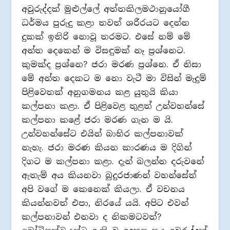
අවුරුද්දක් මුළුල්ලේ අත්තකිලමථානුයෝගී
ධර්මය පුරුදු කළා තවත් ශරීරයට දෙන්න
දුකක් ඉතිරි නොවූ තරමට. එසේ නම් මේ
අන්ත දෙකෙන් ම විසඳුමක් නෑ ප්‍රශ්නෙට.
කුමක්ද ප්‍රශ්නෙ? ජරා මරණ ප්‍රශ්නෙ. ඒ නිසා
මේ අන්ත දෙකට ම නො වැටී මා විසින් මැදුම්
පිළිවෙතක් අනුගමනය කළ යුතුයි කියා
කල්පනා කළා. ඒ පිළිවෙළ තුළත් උන්වහන්සේ
කල්පනා කළේ ජරා මරණ ගැන ම යි.
උන්වහන්සේට එයින් බාහිර කල්පනාවක්
නැහැ. ජරා මරණ කියන කාරණය ම දිගින්
දිගට ම කල්පනා කළා. දැන් බලන්න දරුවනේ
ඇතැම් අය කියනවා බුදුරජාණන් වහන්සේත්
අපි වගේ ම කෙනෙක් කියලා. ඒ වචනය
කියන්නවත් එපා, නිරයේ යයි. අපිට එවන්
කල්පනාවන් එනවා ද නිකමටවත්?