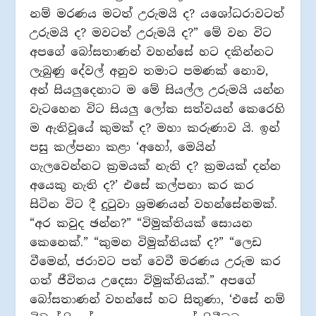
නම් මරණය මටත් උරුමයි ද? යශෝධරාවටත්
උරුමයි ද? මවටත් උරුමයි ද?” මේ වන විට
අපගේ බෝසතාණන් වහන්සේ හට දකින්නට
ලැබුණු දේවල් අනුව තමාට පමණක් නොව,
අන් සියලුදෙනාට ම මේ සියල්ල උරුමයි යන්න
වැටහෙන විට සියලු ලෝක සත්වයන් කෙරෙහි
ම ඇතිවූයේ කුමක් ද? මහා කරුණාව යි. ඉන්
පසු කල්පනා කළා ‘අහෝ, මෙයින්
ගැලවෙන්නට ක්‍රමයක් නැති ද? ක්‍රමයක් දන්න
අයෙකු නැති ද?’ එසේ කල්පනා කර කර
සිටින විට දී දුටුවා ශ්‍රමණයන් වහන්සේනමක්.
“අර කවුද ඡන්න?” “විමුක්තියක් සොයන
කෙනෙක්.” “කුමන විමුක්තියක් ද?” “ලෙඩ
වීමෙන්, ජරාවට පත් වෙවී මරණය උරුම කර
ගත් ජීවිතය උදෙසා විමුක්තියක්.” අපගේ
බෝසතාණන් වහන්සේ හට සිතුණා, ‘එසේ නම්