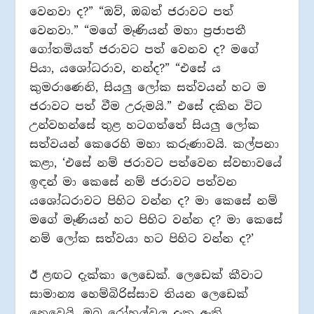
වෙනවා ද?” “ඔව්, ඔබත් ජරාවට පත්
වෙනවා.” “මගේ මෑණියන් මහා ප්‍රජාපතී
ගෝතමියත් ජරාවට පත් වෙනව ද? මගේ
පියා, යශෝධරාව, නන්ද?” “එසේ ය
කුමරාණෙනි, සියලු ලෝක සත්වයන් හට ම
ජරාවට පත් වීම උරුමයි.” එසේ දකින විට
උන්වහන්සේ තුළ හටගත්තේ සියලු ලෝක
සත්වයන් කෙරෙහි මහා කරුණාවයි. කල්පනා
කළා, ‘එසේ නම් ජරාවට පත්වෙන ස්වභාවයේ
ඉඳන් මා කෙසේ නම් ජරාවට පත්වන
යශෝධරාවට පිහිට වන්න ද? මා කෙසේ නම්
මගේ මෑණියන් හට පිහිට වන්න ද? මා කෙසේ
නම් ලෝක සත්වයා හට පිහිට වන්න ද?’
ඊ ළඟට දැක්කා ලෙඩෙක්. ලෙඩෙක් කීවාට
සාමාන්‍ය හෙම්බිරිස්සාව තියන ලෙඩෙක්
නෙවෙයි. ඔබ රෝහල්වල දැක ඇති