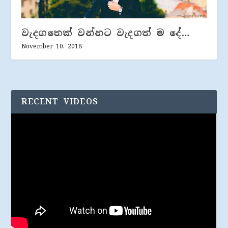
වැදගතෙක් වන්නට වැදගත් ම දේ…
November 10, 2018
RECENT VIDEOS