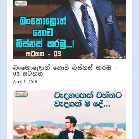
බංකොලොත් නොවී බිස්නස් කරමු –
03 සටහන
April 6, 2019