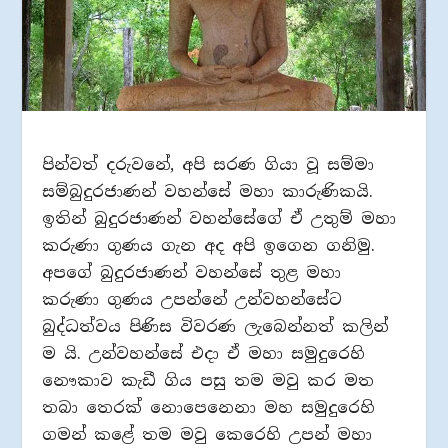
පින්වත් දරුවනේ, අපි සරණ ගියා වූ සම්මා
සම්බුදුරජාණන් වහන්සේ මහා කාරුණිකයි.
ඉතින් බුදුරජාණන් වහන්සේගේ ඒ උතුම් මහා
කරුණා ගුණය ගැන අද අපි ඉගෙන ගනිමු.
අපගේ බුදුරජාණන් වහන්සේ තුළ මහා
කරුණා ගුණය උපන්නේ උන්වහන්සේට
බුද්ධත්වය පිණිස විවරණ ලැබෙන්නත් කලින්
ම යි. උන්වහන්සේ එදා ඒ මහා සමුදුරෙහි
නෞකාව කැඩී ගිය පසු තම මවු කර මත
තබා තෙරක් නොපෙනෙනා මහ සමුදුරෙහි
ගමන් කළේ තම මවු කෙරෙහි උපන් මහා