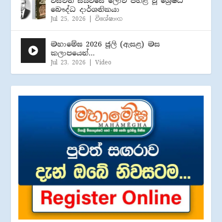
විසිවන සියවසේ ලොව පහළ වූ ශ්‍රේෂ්ඨ
බෞද්ධ දාර්ශනිකයා
Jul 25, 2026
|
විශේෂාංග
මහාමේඝ 2026 ජූලි (​ඇසළ) මස
කලාපයෙන්…
Jul 23, 2026
|
Video