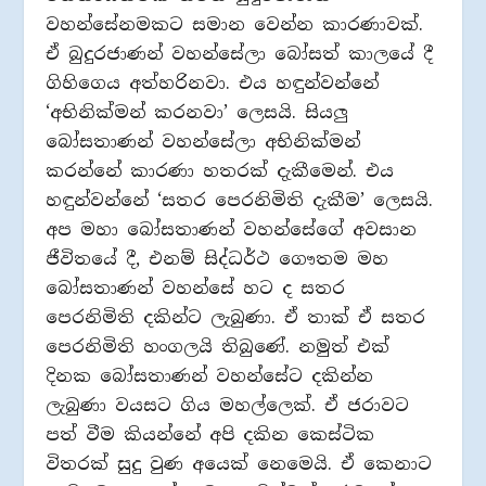
වහන්සේනමකට සමාන වෙන්න කාරණාවක්.
ඒ බුදුරජාණන් වහන්සේලා බෝසත් කාලයේ දී
ගිහිගෙය අත්හරිනවා. එය හඳුන්වන්නේ
‘අභිනික්මන් කරනවා’ ලෙසයි. සියලු
බෝසතාණන් වහන්සේලා අභිනික්මන්
කරන්නේ කාරණා හතරක් දැකීමෙන්. එය
හඳුන්වන්නේ ‘සතර පෙරනිමිති දැකීම’ ලෙසයි.
අප මහා බෝසතාණන් වහන්සේගේ අවසාන
ජීවිතයේ දී, එනම් සිද්ධර්ථ ගෞතම මහ
බෝසතාණන් වහන්සේ හට ද සතර
පෙරනිමිති දකින්ට ලැබුණා. ඒ තාක් ඒ සතර
පෙරනිමිති හංගලයි තිබුණේ. නමුත් එක්
දිනක බෝසතාණන් වහන්සේට දකින්න
ලැබුණා වයසට ගිය මහල්ලෙක්. ඒ ජරාවට
පත් වීම කියන්නේ අපි දකින කෙස්ටික
විතරක් සුදු වුණ අයෙක් නෙමෙයි. ඒ කෙනාට