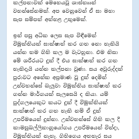
කල්පනාවක් මෙහෙයවූ ශාස්තෲන්
වහන්සේනමක්. අප වෙනුවෙන් ඒ සා මහා
සැප සම්පත් අත්හළ උතුමෙක්.
ඉන් පසු අධික ලෙස සැප විඳීමෙන්
විමුක්තියක් සාක්ෂාත් කර ගත නො හැකියි
යන්න තම ගිහි කල ම වැටහුනා. එම නිසා
මේ ශරීරයට දුක් දී එය සාක්ෂාත් කර ගත
හැකිදැයි යන්න කල්පනා වුණා. සය අවුරුද්දක්
පුරාවට අනේක අප්‍රමාණ වූ දුක් දෙමින්
උන්වහන්සේ බැලුවා විමුක්තිය සාක්ෂාත් කර
ගන්න මාර්ගයක් සැලසෙයි ද කියා. යම්
පුද්ගලයෙකුට කයට දුක් දී විමුක්තියක්
සාක්ෂාත් කර ගත හැකි නම් ඒ දුක්
උපරිමයෙන් දුන්නා. උන්වහන්සේ ගිහි කල දී
කාමසුඛල්ලිකානුයෝගය උපරිමයෙන් වින්දා,
විමුක්තියක් නැහැ. ගිහිගෙය අතහැර සය