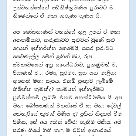
උන්වහන්සේගේ අභිනිෂ්ක්‍රමණය පුරාවට ම
තිබෙන්නේ ඒ මහා කරුණා ගුණය යි.
අප බෝසතාණන් වහන්සේ තුළ උපන් ඒ මහා
අනුකම්පාව, කරුණාවට පුළුවන් වුණේ සුළු
දෙයක් අත්හරින්න නෙමෙයි, සසර පුරාවට
සෙවණැල්ල මෙන් ළඟින් සිටි, රූප
ස්වභාවයෙන් අග්‍ර යශෝධරාව, පුතණුවන් ව,
පියාණන් ව… රම්‍ය, සුරම්‍ය, සුභ යන මාළිගා
තුනෙහි මහා සැපය. එනම් ප්‍රඥාව ලැබීමේ
නිමිත්ත කුමක්ද? කාමයන් අත්හැරීමට
පුළුවන්කම ලැබීම. එනම් නෙක්ඛම්මය යි. අප
මහා බෝසතණන් වහන්සේ ඒ සා මහා දේවල්
අත්හැරියේ කුමක් පිණිස ද? දුකින් නිදහස් වීම
පිණිස, අන් අය දුකින් බේරා ගැනීම පිණිස. අපි
සරණ ගියේ ගිහි කල ම එවන් ආකාරයේ