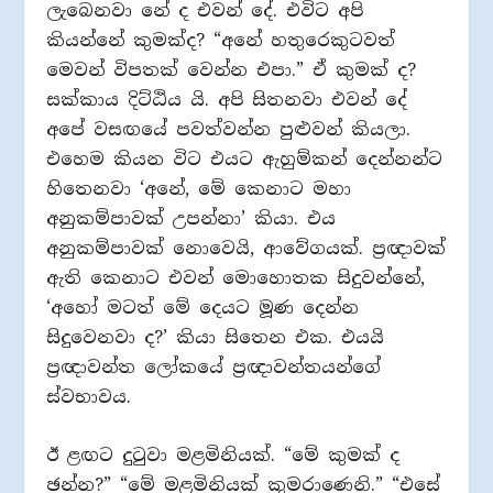
ලැබෙනවා නේ ද එවන් දේ. එවිට අපි
කියන්නේ කුමක්ද? “අනේ හතුරෙකුටවත්
මෙවන් විපතක් වෙන්න එපා.” ඒ කුමක් ද?
සක්කාය දිට්ඨිය යි. අපි සිතනවා එවන් දේ
අපේ වසඟයේ පවත්වන්න පුළුවන් කියලා.
එහෙම කියන විට එයට ඇහුම්කන් දෙන්නන්ට
හිතෙනවා ‘අනේ, මේ කෙනාට මහා
අනුකම්පාවක් උපන්නා’ කියා. එය
අනුකම්පාවක් නොවෙයි, ආවේගයක්. ප්‍රඥාවක්
ඇති කෙනාට එවන් මොහොතක සිදුවන්නේ,
‘අහෝ මටත් මේ දෙයට මූණ දෙන්න
සිදුවෙනවා ද?’ කියා සිතෙන එක. එයයි
ප්‍රඥාවන්ත ලෝකයේ ප්‍රඥාවන්තයන්ගේ
ස්වභාවය.
ඊ ළඟට දුටුවා මළමිනියක්. “මේ කුමක් ද
ඡන්න?” “මේ මළමිනියක් කුමරාණෙනි.” “එසේ