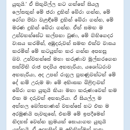
යුතුයි.’ ඒ සිතුවිල්ල හට ගත්තේ සියලු
ලෝසතුන් මේ ජරා දුකින් බේරා ගන්න, මේ
රෝග පීඩා වැළඳීමේ දුකින් බේරා ගන්න, මේ
මරණ දුකින් බේරා ගන්න. ඒත් සමඟ ම
උන්වහන්සේට කල්පනා වුණා, මේ ගිහිගෙදර
වාසය කරමින්, අඹුදරුවන් සමඟ එක්ව වාසය
කරමින් මේ කටයුත්ත කර ගන්න අපහසු
බව. උන්වහන්සේ මහා කරුණාව මුල්කරගෙන
සක්විති රාජ පදවිය අතහැරියා, යශෝධරාව
අතහැරියා, අද උපන් රාහුල පුතණුවන්ටත් මේ
දේ නම් උරුම මා මේ අහිංසක බිළිඳාවත්
බේරා ගත යුතුයි කියා මහා කරුණාවෙන් තම
එක ම දරුවත් අතහැරියා. ඒ සියල්ල ම
අත්හල බෝසතාණන් වහන්සේ හට එක ම
අරමුණයි පැවතුනේ, එනම් මේ ඉපදීමෙන්
නිදහස් වෙන්න ක්‍රමයක් සොයාගත යුතුයි
යන්නයි. ඒ අදහසින් ම අභිනික්මන් කළා.