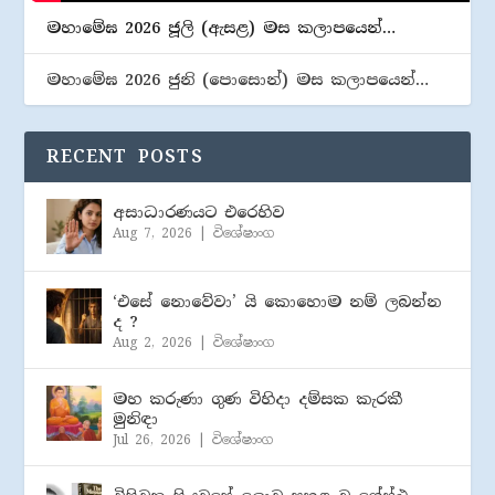
මහාමේඝ 2026 ජූලි (​ඇසළ) මස කලාපයෙන්…
මහාමේඝ 2026 ජුනි (​පොසොන්) මස කලාපයෙන්…
RECENT POSTS
අසාධාරණයට එරෙහිව
Aug 7, 2026
|
විශේෂාංග
‘එසේ නොවේවා’ යි කොහොම නම් ලබන්න
ද ?
Aug 2, 2026
|
විශේෂාංග
මහ කරුණා ගුණ විහිදා දම්සක කැරකී
මුනිඳා
Jul 26, 2026
|
විශේෂාංග