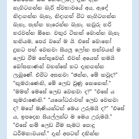
නැගිටගන්න බැරි ස්වභාවයේ අය, ඇඳේ
නිදාගන්න බැහැ, නිදාගත් විට නැගිටගන්න
බැහැ, පැත්ත හැරෙන්න බැහැ. කවුරු හරි
හරවන්න ඕනෙ. වතුර ටිකක් බොන්න බැහැ
තනියම, පෙර වගේ ම යි. එසේ බොහෝ
දුකට පත් වෙනවා සියලු ලෝක සත්වයන් ම
ලෙඩ වීම හේතුවෙන්. එවන් අයෙක් තමයි
බෝසතාණන් වහන්සේ හට දැකගන්න
ලැබුණේ. එවිට අසනවා “ඡන්න, මේ කවුද?”
“කුමරාණෙනි, මේ ලෙඩ වුණු කෙනෙක්.”
“මමත් මෙසේ ලෙඩ වෙනවා ද?” “එසේ ය
කුමරාණෙනි.” “යශෝධරාවත් ලෙඩ වෙනවා
ද? මගේ මෑණියන්ටත් මෙය උරුමයි ද?” “එසේ
ය, ඉපදෙන සියල්ලන්ට ම මෙය උරුමයි.”
“එසේ නම් ලෙඩ වීම සැමට පොදු
ධර්මතාවයක්.” දැන් අපටත් දකින්න