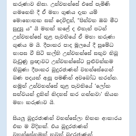
කරුණාව නිසා. උන්වහන්සේ එසේ පැමිණි
ගමනෙහි දී ඒ මහා ගුණය දැක යම්
මොහොතක සක් දෙවිඳුන්, “පින්වත ඔබ මීට
සුදුසු ය” යි මතක් කළේ ද එතැන් පටන්
උන්වහන්සේ තුළ පැවතියේ ඒ මහා කරුණා
ගුණය ම යි. දීපංකර පාද මූලයේ දී සුමේධ
තාපස වී සිටි කල්හි උන්වහන්සේ සතුව තිබූ
වැඩුණු ප්‍රඥාවට උන්වහන්සේට පුළුවන්කම
තිබුණා දීපංකර බුදුරජාණන් වහන්සේගෙන්
බණ පදයක් ඇසූ පමණින් අවබෝධ කරන්න.
නමුත් උන්වහන්සේ තුළ පැවතියේ ‘ලෝක
සත්වයන් දුකින් නිදහස් කර ගන්නවා’ කියන
මහා කරුණාව යි.
සියලු බුදුරජාණන් වහන්සේලා හිතන ආකාරය
එක ම විදිහක්. එය බුදුරජාණන්
වහන්සේනමක් තවත් බුදුරජාණන්