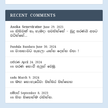
RECENT COMMENTS
Asoka Seneviratne
June 29, 2025
කිසිවක් නෑ හැමදා පවතින්නේ – බුදු සරණයි අපට
on
වටින්නේ…
Pandula Bandara
June 30, 2024
වාසනාවට පැනලා යන්න දෙන්න එපා !
on
පතිරණ
April 24, 2024
පරණ නොවී අලුත් වෙමු.
on
sadu
March 9, 2024
මඟ නොහැරේවා පින්බර පින්කෙත
on
සම්පත්
September 8, 2023
සිත සිතෙන්ම රකින්න.
on