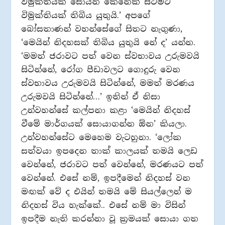
විමුක්තියක් සොයන කෙනෙක් සිටීමට
විමුක්තියක් තිබිය යුතුයි.’ අපගේ
බෝසතාණන් වහන්සේගේ සිතට නැගුණා,
‘මෙයින් නිදහසක් තිබිය යුතුයි නේ ද’ යන්න.
‘මමත් ජරාවට පත් වෙන ස්වභාවය උරුමවයි
සිටින්නේ, රෝග පීඩාවලට ගොදුරු වෙන
ස්වභාවය උරුමවයි සිටින්නේ, මමත් මරණය
උරුමවයි සිටින්නේ…’ ඉතින් ඒ නිසා
උන්වහන්සේ කල්පනා කළා ‘මෙයින් නිදහස්
වීමේ මාර්ගයක් සොයාගන්න ඕන’ කියලා.
උන්වහන්සේට මෙහෙම වැටහුනා. ‘ලෝක
සත්වයා ඉපදෙන තාක් කාලයක් තමයි ලෙඩ
වෙන්නේ, ජරාවට පත් වෙන්නේ, මරණයට පත්
වෙන්නේ. එසේ නම්, ඉපදීමෙන් නිදහස් වන
මඟක් වේ ද එයින් තමයි මේ සියල්ලෙන් ම
නිදහස් විය හැක්කේ.. එසේ නම් මා විසින්
ඉපදීම නැති කරන්නා වූ ක්‍රමයක් සොයා ගත