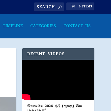
0 ITEMS
TIMELINE
CATEGORIES
CONTACT US
RECENT VIDEOS
මහාමේඝ 2026 ජූලි (​ඇසළ) මස
කලාපයෙන්…