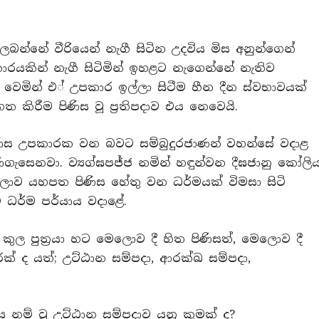
ලබන්නේ වීරියෙන් නැගී සිටින උදවිය මිස අනුන්ගෙන්
ාරයකින් නැගී සිටිමින් ඉහළට නැගෙන්නේ නැතිව
ෙමින් එ් උපකාර ඉල්ලා සිටීම හීන දීන ස්වභාවයක්
ිරීම පිණිස වූ ප‍්‍රතිපදාව එය නෙවෙයි.
ිණිස උපකාරක වන බවට සම්බුදුරජාණන් වහන්සේ වදාළ
සෙනවා. ව්‍යග්ඝපජ්ජ නමින් හඳුන්වන දීඝජානු කෝලි
 දෙලොව යහපත පිණිස හේතු වන ධර්මයක් විමසා සිටි
 ධර්ම පර්යාය වදාළේ.
 කුල පුත‍්‍රයා හට මෙලොව දී හිත පිණිසත්, මෙලොව දී
ක් ද යත්; උට්ඨාන සම්පදා, ආරක්ඛ සම්පදා,
තිය නම් වූ උට්ඨාන සම්පදාව යනු කුමක් ද?