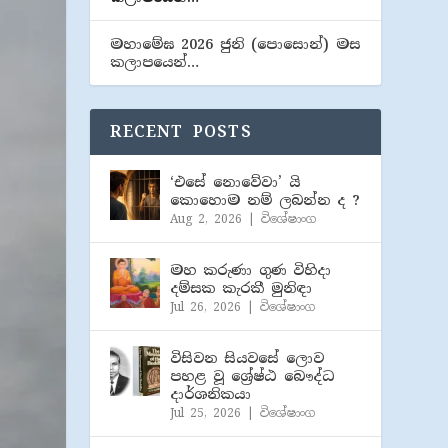
මහාමේඝ 2026 ජුනි (​පොසොන්) මස
කලාපයෙන්…
RECENT POSTS
‘එසේ නොවේවා’ යි
කොහොම නම් ලබන්න ද ?
Aug 2, 2026
|
විශේෂාංග
මහ කරුණා ගුණ විහිදා
දම්සක කැරකී මුනිඳා
Jul 26, 2026
|
විශේෂාංග
විසිවන සියවසේ ලොව
පහළ වූ ශ්‍රේෂ්ඨ බෞද්ධ
දාර්ශනිකයා
Jul 25, 2026
|
විශේෂාංග