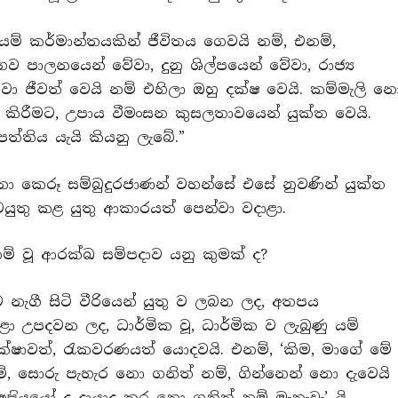
ක් යම් කර්මාන්තයකින් ජීවිතය ගෙවයි නම්, එනම්,
ව පාලනයෙන් වේවා, දුනු ශිල්පයෙන් වේවා, රාජ්‍ය
වා ජීවත් වෙයි නම් එහිලා ඔහු දක්ෂ වෙයි. කම්මැලි න
ළකට කිරීමට, උපාය වීමංසන කුසලතාවයෙන් යුක්ත වෙයි.
පත්තිය යැයි කියනු ලැබේ.”
නා කෙරූ සම්බුදුරජාණන් වහන්සේ එසේ නුවණින් යුක්ත
යුතු කළ යුතු ආකාරයත් පෙන්වා වදාළා.
 නම් වූ ආරක්ඛ සම්පදාව යනු කුමක් ද?
 හට නැගී සිටි වීරියෙන් යුතු ව ලබන ලද, අතපය
ා උපදවන ලද, ධාර්මික වූ, ධාර්මික ව ලැබුණු යම්
ක්ෂාවත්, රැකවරණයත් යොදවයි. එනම්, ‘කිම, මාගේ මේ
 සොරු පැහැර නො ගනිත් නම්, ගින්නෙන් නො දැවෙයි
්‍රියයෝ ද දායාද කර නො ගනිත් නම් මැනැවැ’ යි.