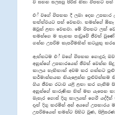
ව සහන සලසපු පිරිස් නිසා විපතට පත් 
එ් වගේ විපතක දී ලබා දෙන උපකාර උපද
තත්ත්වයට පත් වෙනවා. තමන්ගේ ඕනෑ 
ඔවුන් ළඟා වෙනවා. මේ විපතට ලක් 
තමන්ගෙ ම තැනක පාඩුවේ ජීවත් වුණ
ගන්න උපරිම කැපවීමකින් කටයුතු කරන
ඇත්තටම එ් වගේ විපතක ගොදුරු බවට 
අනුන්ගේ උපකාරයෙන් ජීවත් වෙන්න සි
කාලය හැකිතාක් අවම කර ගන්නට පුළුව
කර්මාන්තයක නියැළෙන්න පුළුවන්කම ති
ගිය ජීවන රටාව යළි ළඟා කර ගැනීම පිණ
අනුන්ගේ කාරුණික හිත් මත යැපෙන ක
බැහැර ගොස් දිගු කාලයක් ගෙවී යද්දී
දෑත් දිගු කරමින් අන් අයගේ උපකාරය 
උපරිමයෙන් තමන්ට පිහිට වුණ, පිළිසර