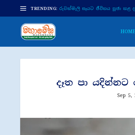
TRENDING:
රුවන්මැලි සෑයට ජීවිතය පූජා කළ දා 
HOM
දෑත පා යදින්න
Sep 5,