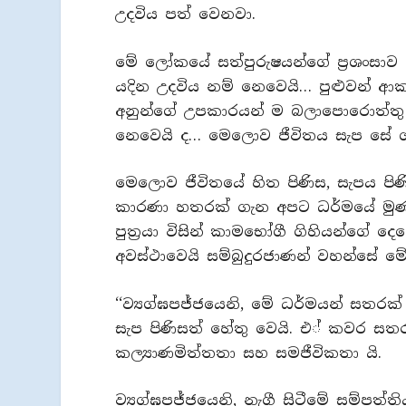
උදවිය පත් වෙනවා.
මේ ලෝකයේ සත්පුරුෂයන්ගේ ප‍්‍රශංසාව 
යදින උදවිය නම් නෙවෙයි… පුළුවන් ආක
අනුන්ගේ උපකාරයන් ම බලාපොරොත්තු ව
නෙවෙයි ද… මෙලොව ජීවිතය සැප සේ ගත ක
මෙලොව ජීවිතයේ හිත පිණිස, සැපය ප
කාරණා හතරක් ගැන අපට ධර්මයේ මුණගැ
පුත‍්‍රයා විසින් කාමභෝගී ගිහියන්ගේ
අවස්ථාවෙයි සම්බුදුරජාණන් වහන්සේ මේ
‘‘ව්‍යග්ඝපජ්ජයෙනි, මේ ධර්මයන් සතරක්
සැප පිණිසත් හේතු වෙයි. එ් කවර සතර
කල්‍යාණමිත්තතා සහ සමජීවිකතා යි.
ව්‍යග්ඝපජ්ජයෙනි, නැගී සිටීමේ සම්පත්