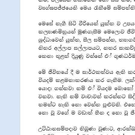
ව්‍යග්ඝපජ්ජයෙනි මෙය රැකීමේ සම්පත්ති
මෙසේ නැගී සිටි වීරියෙන් යුක්ත ව උප
කල්‍යාණමිත‍්‍රයන් මුණගැසීම මෙලොව
ශ‍්‍රද්ධාවෙන් යුක්ත, සීල සම්පන්න, ත්‍යාග
නිතර අල්ලාප සල්ලාපයට, නතර සාකච්ඡුාව
කෙනා තුළත් දියුණු වන්නේ එ් ගුණධර්ම
මේ ජීවිතයේ දී ම සාර්ථකත්වය ඇත
වියදම් කළමනාකරණය කර ගැනීම. ලක්
යොදා ගන්නවා නම් එ් වියදම බොහෝ ප‍
වනවා. නැති නම් වංචාවන් කරන්නට ස
තමන්ට හැකි නො වෙන්න පුළුවනි. එහ
නො වූ වගේ ම වඩාත් හීන ද නො වූ ජ
උට්ඨානසම්පදාව තිබුණා වුණාට, ආරක්ඛස