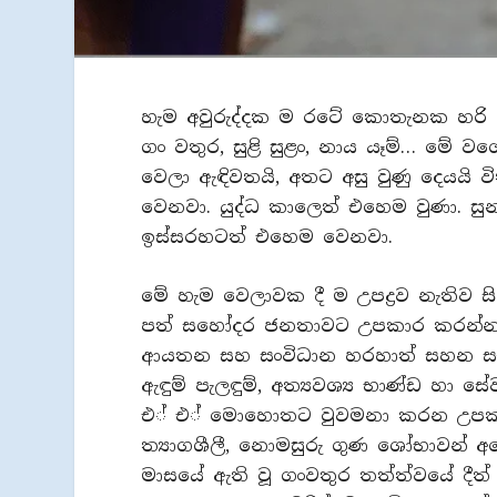
හැම අවුරුද්දක ම රටේ කොතැනක හරි ම
ගං වතුර, සුළි සුළං, නාය යෑම්… මේ ව
වෙලා ඇඳිවතයි, අතට අසු වුණු දෙයයි 
වෙනවා. යුද්ධ කාලෙත් එහෙම වුණා. සු
ඉස්සරහටත් එහෙම වෙනවා.
මේ හැම වෙලාවක දී ම උපද්‍රව නැතිව 
පත් සහෝදර ජනතාවට උපකාර කරන්න ඉ
ආයතන සහ සංවිධාන හරහාත් සහන සැලසීමේ
ඇඳුම් පැලඳුම්, අත්‍යවශ්‍ය භාණ්ඩ හා 
එ් එ් මොහොතට වුවමනා කරන උපකාර
ත්‍යාගශීලී, නොමසුරු ගුණ ශෝභාවන් 
මාසයේ ඇති වූ ගංවතුර තත්ත්වයේ දීත