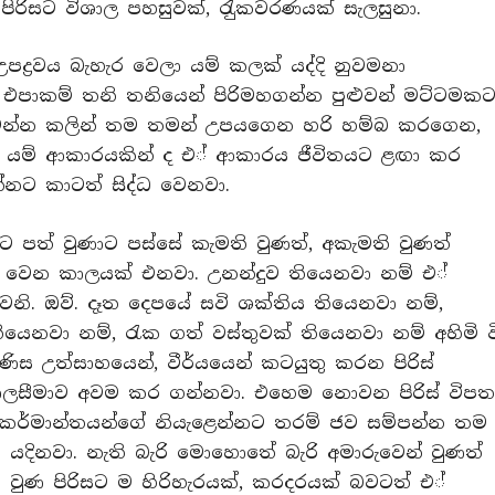
පිරිසට විශාල පහසුවක්, රැුකවරණයක් සැලසුනා.
්‍රවය බැහැර වෙලා යම් කලක් යද්දි නුවමනා
එපාකම් තනි තනියෙන් පිරිමහගන්න පුළුවන් මට්ටමක
වෙන්න කලින් තම තමන් උපයගෙන හරි හම්බ කරගෙන,
ේ යම් ආකාරයකින් ද එ් ආකාරය ජීවිතයට ළඟා කර
්නට කාටත් සිද්ධ වෙනවා.
පත් වුණාට පස්සේ කැමති වුණත්, අකැමති වුණත්
දු වෙන කාලයක් එනවා. උනන්දුව තියෙනවා නම් එ්
නි. ඔව්. දෑත දෙපයේ සවි ශක්තිය තියෙනවා නම්,
යෙනවා නම්, රැක ගත් වස්තුවක් තියෙනවා නම් අහිමි ව
ිස උත්සාහයෙන්, වීර්යයෙන් කටයුතු කරන පිරිස්
ාලසීමාව අවම කර ගන්නවා. එහෙම නොවන පිරිස් විප
ත් කර්මාන්තයන්ගේ නියැළෙන්නට තරම් ජව සම්පන්න තම
ම යදිනවා. නැති බැරි මොහොතේ බැරි අමාරුවෙන් වුණත්
ණ වුණ පිරිසට ම හිරිහැරයක්, කරදරයක් බවටත් එ්