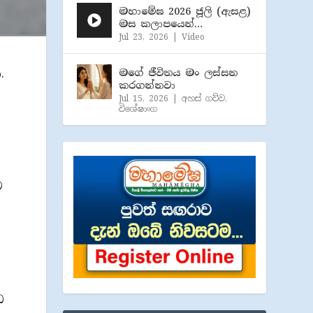
මහාමේඝ 2026 ජූලි (​ඇසළ)
මස කලාපයෙන්…
Jul 23, 2026
|
Video
.
මගේ ජීවිතය මං ලස්සන
කරගන්නවා
Jul 15, 2026
|
අහස් ගව්ව
,
විශේෂාංග
ට
ඩ