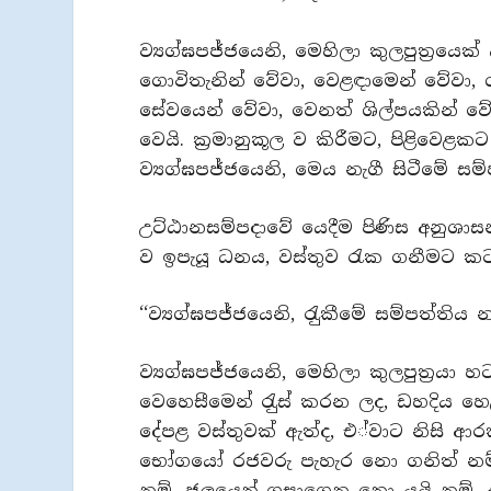
ව්‍යග්ඝපජ්ජයෙනි, මෙහිලා කුලපුත‍්‍රයෙ
ගොවිතැනින් වේවා, වෙළඳාමෙන් වේවා, ග
සේවයෙන් වේවා, වෙනත් ශිල්පයකින් වේ
වෙයි. ක‍්‍රමානුකූල ව කිරීමට, පිළිවෙ
ව්‍යග්ඝපජ්ජයෙනි, මෙය නැගී සිටීමේ සම්
උට්ඨානසම්පදාවේ යෙදීම පිණිස අනුශාස
ව ඉපැයූ ධනය, වස්තුව රැක ගනීමට කට
‘‘ව්‍යග්ඝපජ්ජයෙනි, රැුකීමේ සම්පත්තිය
ව්‍යග්ඝපජ්ජයෙනි, මෙහිලා කුලපුත‍්‍රයා
වෙහෙසීමෙන් රැුස් කරන ලද, ඩහදිය හෙළ
දේපළ වස්තුවක් ඇත්ද, එ්වාට නිසි ආර
භෝගයෝ රජවරු පැහැර නො ගනිත් නම්,
නම්, ජලයෙන් ගසාගෙන නො යයි නම්, අප‍