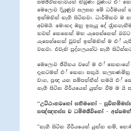
සමජීවිකතාවයත් තිබුණා වුණාට එ් කෙනා
මෙලොව දියුණුව සලසන මේ ධර්මයන් හ
ඉක්මනින් නැගී සිටිනවා. ධාර්මිකව ම න
අවමයි. මොකද ඔහු ඉපැයූ දේ රැුකගැනී
තවත් කෙනෙක් මත යැපෙන්නෙක් බවට 
යැපෙන්නෙක් වූවත් ඉක්මනින් ම එ් යැ
වනවා. එවැනි පුද්ගලයන්ට නැගී සිටින
මෙලොව ජීවිතය වගේ ම එ් කෙනාගේ 
දැනටමත් එ් කෙනා සතුයි. කල්‍යාණමිත‍්‍ර 
චාග, ප‍්‍රඥ යන සම්පත්තීන් තමයි එ්
නැගී සිටින වීර්යයෙන් යුක්ත වීම ම යි 
‘‘උට්ඨානවතෝ සතිමතෝ – සුචිකම්මස්
සඤ්ඤතස්ස ච ධම්මජීවිනෝ – අප්පමත්
‘‘නැගී සිටින වීර්යයෙන් යුක්ත නම්, හොඳින