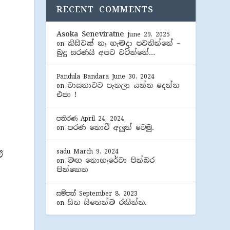
RECENT COMMENTS
Asoka Seneviratne
June 29, 2025
කිසිවක් නෑ හැමදා පවතින්නේ –
ට
on
බුදු සරණයි අපට වටින්නේ…
Pandula Bandara
June 30, 2024
වාසනාවට පැනලා යන්න දෙන්න
on
එපා !
පතිරණ
April 24, 2024
පරණ නොවී අලුත් වෙමු.
on
sadu
March 9, 2024
ී
මඟ නොහැරේවා පින්බර
on
පින්කෙත
ත
සම්පත්
September 8, 2023
සිත සිතෙන්ම රකින්න.
on