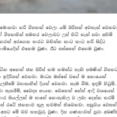
ොනවා හරි විපතක් වෙලා යම් පිරිසක් අවතැන් වෙනවා
ගේ විපතකින් සමහර වෙලාවට උන් හිටි තැන් පවා අහිමි
විතරක් අරගෙන පාරට බහින්න කාට කාට හරි සිද්ධ
නාමියෙදිත් එහෙම වුණා. ඊට පස්සෙත් එහෙම වුණා.
සිටින අනෙක් ජන පිරිස් තම තමන්ට හැකි පමණින් විපත
දිරිපත් වෙනවා. මාධ්‍ය ඔස්සේ වගේ ම නොයෙක්
 ව්‍යාපෘතීන් දියත් වෙනවා. කෑම බීම, ඉඳුම් හිටුම්,
සේවා සැපයීම්, වෛද්‍ය සායන. බෙහෙත් හේත් ආදි වශයෙන්
 සියල්ලක් ම පාහේ නොපැකිල ව ලබා දෙන්න තරම්
අපේ රටේ ජනතාව තුළ තවමත් තිබෙනවා. පසුගිය වෙසක්
් අපට මේ බව තහවුරු වුණා. දින ගණනාවක් පුරා අඛණ්