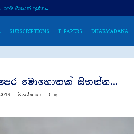
පුදුම හීනයක් දැක්කා...
E
SUBSCRIPTIONS
E PAPERS
DHARMADANA
ට පෙර මොහොතක් සිතන්න…
 2016
|
විශේෂාංග
|
0