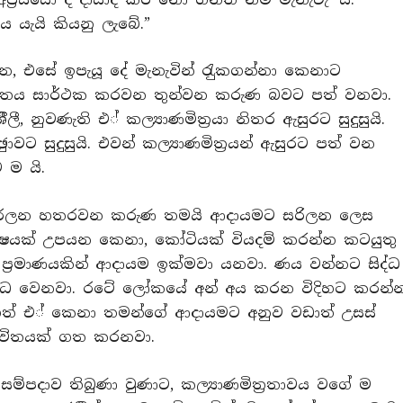
ය යැයි කියනු ලැබේ.”
යන, එසේ ඉපැයූ දේ මැනැවින් රැුකගන්නා කෙනාට
 ජීවිතය සාර්ථක කරවන තුන්වන කරුණ බවට පත් වනවා.
ශීීලී, නුවණැති එ් කල්‍යාණමිත‍්‍රයා නිතර ඇසුරට සුදුසුයි.
ට සුදුසුයි. එවන් කල්‍යාණමිත‍්‍රයන් ඇසුරට පත් වන
 ම යි.
ි කරලන හතරවන කරුණ තමයි ආදායමට සරිලන ලෙස
ෂයක් උපයන කෙනා, කෝටියක් වියදම් කරන්න කටයුතු
්‍රමාණයකින් ආදායම ඉක්මවා යනවා. ණය වන්නට සිද්ධ
ිද්ධ වෙනවා. රටේ ලෝකයේ අන් අය කරන විදිහට කරන්
ෙත් එ් කෙනා තමන්ගේ ආදායමට අනුව වඩාත් උසස්
ීවිතයක් ගත කරනවා.
ම්පදාව තිබුණා වුණාට, කල්‍යාණමිත‍්‍රතාවය වගේ ම