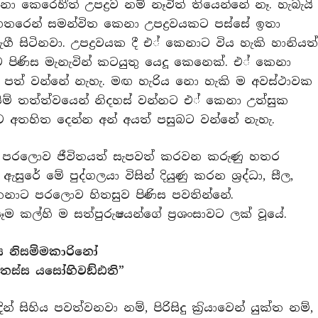
 කෙරෙහිිත් උපද්‍රව නම් නෑවිත් තියෙන්නේ නෑ. හැබැයි
තරෙන් සමන්විත කෙනා උපද්‍රවයකට පස්සේ ඉතා
ැගී සිටිනවා. උපද්‍රවයක දී එ් කෙනාට විය හැකි හානියත
ම පිණිස මැනැවින් කටයුතු යෙදූ කෙනෙක්. එ් කෙනා
පත් වන්නේ නැහැ. මඟ හැරිය නො හැකි ම අවස්ථාවක
පීම් තත්ත්වයෙන් නිදහස් වන්නට එ් කෙනා උත්සුක
්නට අතහිත දෙන්න අන් අයත් පසුබට වන්නේ නැහැ.
පරලොව ජීවිතයත් සැපවත් කරවන කරුණු හතර
ඇසුරේ මේ පුද්ගලයා විසින් දියුණු කරන ශ‍්‍රද්ධා, සීල,
 කෙනාට පරලොව හිතසුව පිණිස පවතින්නේ.
සෑම කල්හි ම සත්පුරුෂයන්ගේ ප‍්‍රශංසාවට ලක් වූයේ.
ස නිසම්මකාරිනෝ
තස්ස යසෝහිවඞ්ඪති”
් සිහිය පවත්වනවා නම්, පිරිසිදු ක‍්‍රියාවෙන් යුක්ත නම්,