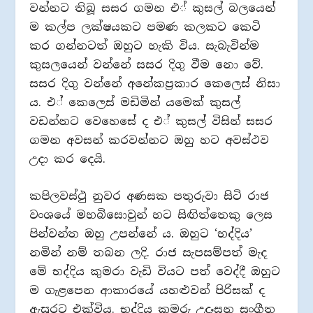
වන්නට තිබූ සසර ගමන එ් කුසල් බලයෙන්
ම කල්ප ලක්ෂයකට පමණ කලකට කෙටි
කර ගන්නටත් ඔහුට හැකි විය. සැබැවින්ම
කුසලයෙන් වන්නේ සසර දිගු වීම නො වේ.
සසර දිගු වන්නේ අනේකප‍්‍රකාර කෙලෙස් නිසා
ය. එ් කෙලෙස් මඩිමින් යමෙක් කුසල්
වඩන්නට වෙහෙසේ ද එ් කුසල් විසින් සසර
ගමන අවසන් කරවන්නට ඔහු හට අවස්ථව
උදා කර දෙයි.
කපිලවස්ථු නුවර අණසක පතුරුවා සිටි රාජ
වංශයේ මහබිසොවුන් හට සිඟිත්තෙකු ලෙස
පින්වන්ත ඔහු උපන්නේ ය. ඔහුට ‘භද්දිය’
නමින් නම් තබන ලදි. රාජ සැපසම්පත් මැද
මේ භද්දිය කුමරා වැඩි වියට පත් වෙද්දී ඔහුට
ම ගැළපෙන ආකාරයේ යහළුවන් පිරිසක් ද
ඇසුරට එක්විය. භද්දිය කුමරු උදෑසන සංගීත