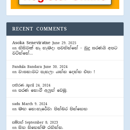
RECENT COMMENTS
Asoka Seneviratne
June 29, 2025
කිසිවක් නෑ හැමදා පවතින්නේ – බුදු සරණයි අපට
on
වටින්නේ…
Pandula Bandara
June 30, 2024
වාසනාවට පැනලා යන්න දෙන්න එපා !
on
පතිරණ
April 24, 2024
පරණ නොවී අලුත් වෙමු.
on
sadu
March 9, 2024
මඟ නොහැරේවා පින්බර පින්කෙත
on
සම්පත්
September 8, 2023
සිත සිතෙන්ම රකින්න.
on