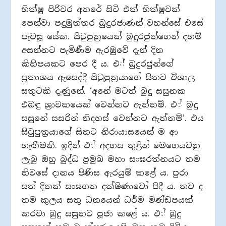
භික්ෂු පිරිවර අතරේ සිටි එක් භික්ෂුවක්
පෙන්වා පදුමුත්තර බුදුරජාණන් වහන්සේ එසේ
පැවසූ සේක. සිටුපුත‍්‍රයෙක් බුදුරජුන්ගෙන් දහම්
අසන්නට පැමිණීම ඇරඹුවේ දැන් දින
කිහිපයකට පෙර දී ය. එ් බුදුරජුන්ගේ
ප‍්‍රකාශය ඇසෙද්දී සිටුපුත‍්‍රයාගේ සිතට විශාල
සතුටකි දැණුනේ. ‘අනේ මටත් බුදු සසුනක
එබඳු ශ‍්‍රාවකයෙක් වෙන්නට ඇත්නම්. එ් බුදු
සසුනේ සසරින් නිදහස් වෙන්නට ඇත්නම්’. එය
සිටුපුත‍්‍රයාගේ සිතට නිරායාසයෙන් ම ආ
හැඟීමකි. ඉදින් එ් අදහස තුළින් මෙහෙයවනු
ලැබූ ඔහු බුද්ධ ප‍්‍රමුඛ මහා සංඝරත්නයට තම
නිවසේ දානය පිණිස ඇරයුම් කළේ ය. පුරා
සත් දිනක් සංඝගත දක්ෂිණාවෝ පිදී ය. තව ද
තම කුලය සතු ධනයෙන් ධර්ම මණ්ඩපයක්
කරවා බුදු සසුනට පූජා කළේ ය. එ් බුදු