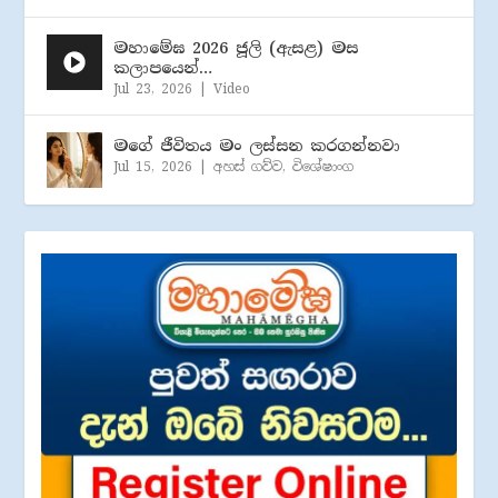
මහාමේඝ 2026 ජූලි (​ඇසළ) මස
කලාපයෙන්…
Jul 23, 2026
|
Video
මගේ ජීවිතය මං ලස්සන කරගන්නවා
Jul 15, 2026
|
අහස් ගව්ව
,
විශේෂාංග