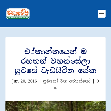
එ්කාන්තයෙන් ම
රහතන් වහන්සේලා
සුවසේ වැඩසිටින සේක
Jun 20, 2016
|
සුඛිනෝ වත අරහන්තෝ
|
0