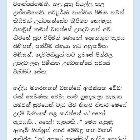
වහන්සේනමකි. කළ යුතු සියල්ල කළ
උත්තමයෙකි. පරිපූර්ණ ශාන්තිය පිණිස තවත්
කිසිවක් උන්වහන්සේට කිරීමට නොමැත.
එනමුත් තමන් වහන්සේ උපදවාගත් අමා
නිවනේ සුව විඳිමින් බොහෝ දෙනෙකුට සැපය
පිණිසත්, පශ්චිම ජනයා හට අනුකම්පා
පිණිසත්, දෙව්මිනිසුන් හට සුවසේ පින්ඵල
උපදවාලනු පිණිසත් උන්වහන්සේ සුවසේ
වැඩසිටි සේක.
භද්දිය මහරහතන් වහන්සේ ආරණ්‍යක වේවා
රුක් සෙවණක වේවා පාළු හුදෙකලා තැනක
සමවත් සුවයෙන් වැඩ සිට නිතර නිතර මෙසේ
උදම් වැකියක් පළ කරන්නේ ය.‘‘අහෝ!
සැපයකි… අහෝ! සැපයකි…” මෙය ඇසුණු
ඇතැම් භික්ෂූන් අතර මෙබඳු කතාබහක්
ඇතිවිය. ‘‘අර අපගේ ආයුෂ්මත් භද්දිය තෙරුන්