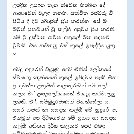
උපදින උපදින තැන තිබෙන තිබෙන දේ
ආශාවෙන් වැළඳ ගනිති. සක්විති රජවරු වී
සිටිය දී දිව බොජුන් ප‍්‍රිය කරන්නා සේ ම
ඔවුන් සුනඛයන් වූ කල්හී අසූචිය පි‍්‍රය කරති.
මේ වූ දුක්ඛිත ගමන අකුසල් මත පදනම්
වූවකි. එය නවතනු වස් කුසල් ඉපැද්දිය යුතු
ය.
අවිදු අඳුරෙන් වැසුණු දෙව් මිනිස් ලෝකයේ
ස්වයංභූ ඤණයෙන් කුසල් ඉපිදවිය හැකි මහා
ප‍්‍රඥවන්ත උතුමන් කලාතුරකින් මේ ලෝ
තලය එ් ප‍්‍රඥාලෝකයෙන් එකලූ කරවාලනු
ලබති. එ්, සම්බුදුරජාණන් වහන්සේලා ය.
සසර ගමන් හා සසඳන කල්හී මේ නුදුරේ ම,
එනමුත් අප දිවිගෙවන මේ යුගය හා සසඳන
කල්හී අතිශය දීර්ඝ කලකට පෙර එබඳු