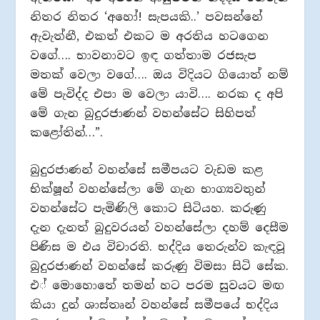
නිතර නිතර ‘අහෝ! සැපයකි..’ පවසන්නේ
ඇවැත්නී, එකත් එකට ම අරතිය හටගෙන
වගේ…. භාවනාවට ඉඳ ගත්තාම රජසැප
මතක් වෙලා වගේ…. ඔය විදියට ගියොත් නම්
මේ පැවිද්ද එපා ම වෙලා යාවි…. නරක ද අපි
මේ ගැන බුදුරජාණන් වහන්සේට සිහිපත්
කළෝතින්…”.
බුදුරජාණන් වහන්සේ සමීපයට වැඩම කළ
භික්ෂූන් වහන්සේලා මේ ගැන භාග්‍යවතුන්
වහන්සේට පැමිණිලි කොට සිටියහ. කරුණු
දැන දැනත් බුදුවරයන් වහන්සේලා දහම් දෙසීම
පිණිස ම එය විචාරති. භද්දිය තෙරුන්ව කැඳවූ
බුදුරජාණන් වහන්සේ කරුණු විමසා සිටි සේක.
එ් මොහොතේ තමන් හට පරම සුවයට මඟ
කියා දුන් ශාස්තෘන් වහන්සේ සමීපයේ භද්දිය