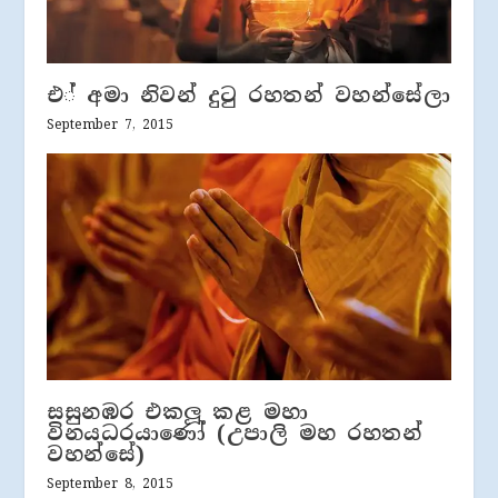
එ් අමා නිවන් දුටු රහතන් වහන්සේලා
September 7, 2015
සසුනඹර එකලූ කළ මහා
විනයධරයාණෝ (උපාලි මහ රහතන්
වහන්සේ)
September 8, 2015