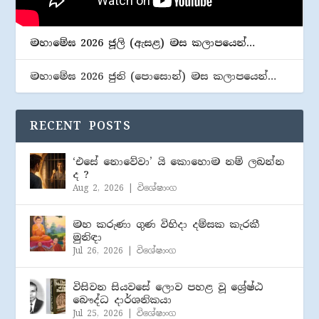
මහාමේඝ 2026 ජූලි (​ඇසළ) මස කලාපයෙන්…
මහාමේඝ 2026 ජුනි (​පොසොන්) මස කලාපයෙන්…
RECENT POSTS
‘එසේ නොවේවා’ යි කොහොම නම් ලබන්න
ද ?
Aug 2, 2026
|
විශේෂාංග
මහ කරුණා ගුණ විහිදා දම්සක කැරකී
මුනිඳා
Jul 26, 2026
|
විශේෂාංග
විසිවන සියවසේ ලොව පහළ වූ ශ්‍රේෂ්ඨ
බෞද්ධ දාර්ශනිකයා
Jul 25, 2026
|
විශේෂාංග