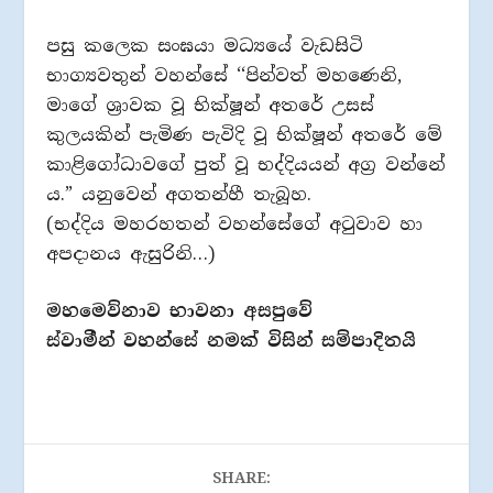
පසු කලෙක සංඝයා මධ්‍යයේ වැඩසිටි
භාග්‍යවතුන් වහන්සේ ‘‘පින්වත් මහණෙනි,
මාගේ ශ‍්‍රාවක වූ භික්ෂූන් අතරේ උසස්
කුලයකින් පැමිණ පැවිදි වූ භික්ෂූන් අතරේ මේ
කාළිගෝධාවගේ පුත් වූ භද්දියයන් අග‍්‍ර වන්නේ
ය.” යනුවෙන් අගතන්හී තැබූහ.
(භද්දිය මහරහතන් වහන්සේගේ අටුවාව හා
අපදානය ඇසුරිනි…)
මහමෙව්නාව භාවනා අසපුවේ
ස්වාමීන් වහන්සේ නමක් විසින් සම්පාදිතයි
SHARE: