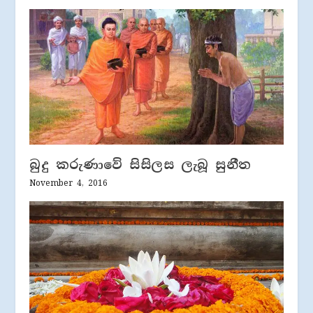
බුදු කරුණාවේ සිසිලස ලැබූ සුනීත
November 4, 2016