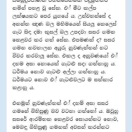
සම්බුදුරජාණන් වහන්සේනමක් පදුමුත්තර
නමින් පහළ වූ සේක. එ් මීට කල්ප
ලක්ෂයකට පෙර යුගයේ ය. උන්වහන්සේ ද
අනන්ත ඤණ බල මහිමයෙන් සියලූ කෙලෙස්
ගැට සිඳ දමා කුසල් බල උපදවා සසර ගමන
කෙළවර කර ගත් සේක. එපමණක් ද? සසර
ගමන නවතාලන අයුරු නුවණැත්තන් හට
විවර කරවාලූ සේක. එකල ද අනුවණයෝ එ්
දහම අසා නොයෙක් ගැටළු සදා ගත්තාහු ය.
ධර්මය නොව ගැටළු අල්ලා ගත්තාහු ය.
ධර්මයට නොව එ් ගැටළුවලට ම සත්කාර
කළාහු ය.
එනමුත් නුවණැත්තන් එ් දහම් අසා සසර
ගමනේ බිහිසුණු බව වටහා ගත්තෝ ය. ඔවුහු
සසරේ ආරම්භක කෙළවර සොයන්නට නොව,
මෙබඳු බිහිසුණු ගමනක් අවසන් කරන්නට