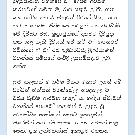
බුදුරජාණන් වහන්සේ එ් දෙසුම අවසන්
කරනවාත් සමඟ ම, රාජ සුකුමාල දිවි ගත
කළ භද්දිය ඇතුළු මිතුරන් පිරිසේ සියලූ දෙනා
හට ම ගෙවන ජීවිතයේ හරසුන් බව වැටහිණි.
මේ දිවියට වඩා බුදුරජුන්ගේ දහමට දිවිපුදා
ගත කළ හැකි දිවියක් වේ නම් එ් කෙතරම්
වටින්නේ ද? එ් රජ කුමාරවරු බුදුරජාණන්
වහන්සේ සමීපයේ පැවිදි උපසම්පදාව ලබා
ගත්හ.
සුළු කලකින් ම ධර්ම විනය මනාව උගත් මේ
පින්වත් භික්ෂූන් වහන්සේලා හුදෙකලා ව
වීරිය වැඞීම ආරම්භ කළෝ ය. භද්දිය ස්වාමීන්
වහන්සේ නොබෝ කලකින් ම උතුම් වූ
අරහත්වය සාක්ෂාත් කොට ඉපදෙමින්
මැරෙමින් යන මේ සංසාර ගමන අවසන් කළ
සේක. දැන් උන්වහන්සේ අනාශ‍්‍රව රහතන්