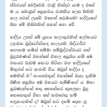
ස්වරයන් අවදිවෙයි. රාත‍්‍රි නින්දට යාම ද එසේ
ම ය. බොජුන් අනුභවය රාජකීය ලෙස සිඟිති
කල පටන් ලැබේ. එහෙත් අරුමයකි! භද්දියගේ
සිත මේ කිසිවකින් පහන් නො වේ.
භද්දිය උපන් මේ යුගය කලාතුරකින් ලෝකයට
උදාවන බුද්ධෝත්පාද කාලයකි. සිද්ධාර්ථ
ගෞතම නමින් සම්මා සම්බුද්ධත්වයට පත්
බුදුරජාණන් වහන්සේ එකල අනුපිය නම් අඹ
වනයට වැඩම කොට සිටිනා වග භද්දියගේ
මිතුරන් හට ආරංචි විය. ඔවුන් භද්දිය ද
සමඟින් එ් භාග්‍යවතුන් වහන්සේ බැහැ දැකීම
පිණිස අනුපිය අඹ වනයට පැමිණියෝ ය. මහා
නුවණැත්තන් සතු අභ්‍යන්තර කුසලතා බුදු
කෙනෙකුන් විනා අන් කවරෙකු නම්
හඳුනාගනිත් ද? ඔවුන් හට දහම් දෙසා ලූ