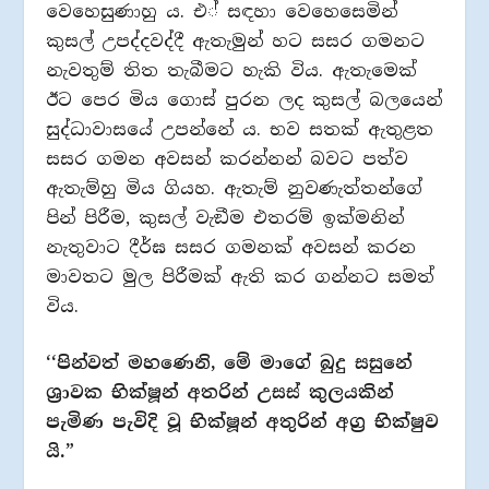
වෙහෙසුණාහු ය. එ් සඳහා වෙහෙසෙමින්
කුසල් උපද්දවද්දී ඇතැමුන් හට සසර ගමනට
නැවතුම් තිත තැබීමට හැකි විය. ඇතැමෙක්
ඊට පෙර මිය ගොස් පුරන ලද කුසල් බලයෙන්
සුද්ධාවාසයේ උපන්නේ ය. භව සතක් ඇතුළත
සසර ගමන අවසන් කරන්නන් බවට පත්ව
ඇතැම්හු මිය ගියහ. ඇතැම් නුවණැත්තන්ගේ
පින් පිරීම, කුසල් වැඞීම එතරම් ඉක්මනින්
නැතුවාට දීර්ඝ සසර ගමනක් අවසන් කරන
මාවතට මුල පිරීමක් ඇති කර ගන්නට සමත්
විය.
‘‘පින්වත් මහණෙනි, මේ මාගේ බුදු සසුනේ
ශ‍්‍රාවක භික්ෂූන් අතරින් උසස් කුලයකින්
පැමිණ පැවිදි වූ භික්ෂූන් අතුරින් අග‍්‍ර භික්ෂුව
යි.”