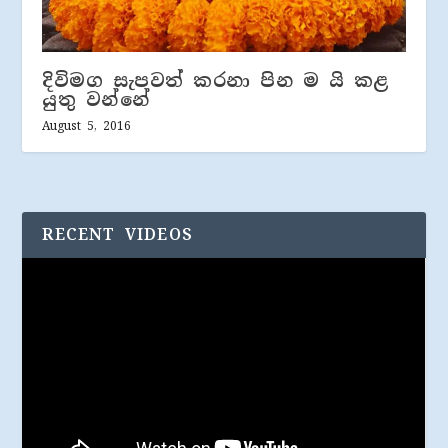
දිවිමග සැපවත් කරනා පින ම යි කළ
යුතු වන්නේ
August 5, 2016
RECENT VIDEOS