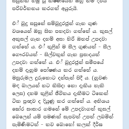
සසුනක් හමු වූ ක්ෂණයෙහි ඔහු තම දිවිය
පරිවර්තනය කරගත් අයුරුයි.
එ් බුදු සසුනේ සම්බුදුරජුන් ගැන ගුණ
වශයෙන් ඔහු සිත පහදවා ගත්තේ ය. කුසල්
අකුසල් ගැන දහම් අසා හිරි ඔතප් උපදවා
ගත්තේ ය. එ් තුළින් ම සීල ගුණයත් – සීල
ගෞරවයත් – සිල්වතුන් ගැන ප‍්‍රසාදයත්
උපදවා ගත්තේ ය. එ් බුදුරජුන් සමීපයේ
දහම් දැනුම පෝෂණය කර ගත්තේ ය.
මසුරුමල දුරුකොට දන්පැන් පිදී ය. (නුවණ
මඳ බාලයන් හට කිසිදා නො දැකිය හැකි
ලෙස) දහම තුළින් ජීවිතය දැකීමට ටිකෙන්
ටික ප‍්‍රඥව ද දියුණු කර ගත්තේ ය. අතිශය
ඝෝර සංසාර ගමනේ මේ උපදවාගත් කුසල්
බෙලෙන් යම් පමණක් සැපවත් උපත් ලබමින්
පැමිණීමටත් – තව බොහෝ කලක් දීර්ඝ