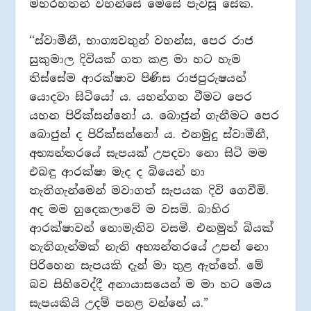
මහරහතන් වහන්සේ මෙසේ පැවසූ සේක.
‘‘ස්වාමීනී, භාග්‍යවතුන් වහන්ස, පෙර රාජ
සුකුමාල දිවියක් ගත කළ මා හට හැම
තිස්සේම ආරක්ෂාව පිණිස රාජපුරුෂයන්
යොදවා සිටියෝ ය. යහන්ගත වීමට පෙර
යහන පිරික්සන්නෝ ය. බොජුන් ගැනීමට පෙර
බොජුන් ද පිරික්සන්නෝ ය. එනමුදු ස්වාමීනී,
අභ්‍යන්තරයේ සැපයක් උපදවා නො සිටි මම
එබඳු ආරක්ෂා මැද ද බියෙන් හා
තැතිගැන්මෙන් මවාගත් සැපයක දිවි ගෙවීමි.
අද මම හුදෙකලාවේ ම වසමි. බාහිර
ආරක්ෂාවන් නොමැතිව වසමි. එනමුත් බියක්
තැතිගැන්මක් නැති අභ්‍යන්තරයේ උපන් නො
පිරිහෙන සැපයකි දැන් මා තුළ ඇත්තේ. මේ
බව සිහිවෙද්දී අනායාසයෙන් ම මා හට මෙය
සැපයකියි උදම් පහළ වන්නේ ය.”