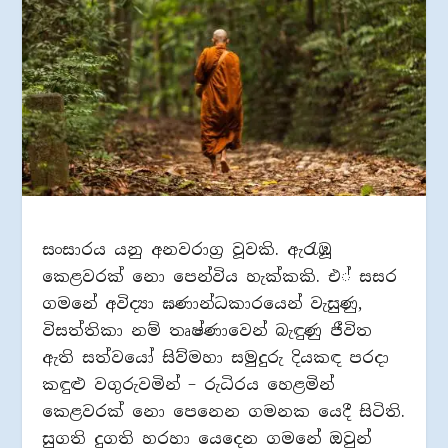
සංසාරය යනු අනවරාග‍්‍ර වූවකි. ඇරැඹූ
කෙළවරක් නො පෙන්විය හැක්කකි. එ් සසර
ගමනේ අවිද්‍යා ඝණාන්ධකාරයෙන් වැසුණු,
විසත්තිකා නම් තෘෂ්ණාවෙන් බැඳුණු ජීවිත
ඇති සත්වයෝ සිව්මහා සමුදුරු දියකඳ පරදා
කඳුළු වගුරුවමින් – රුධිරය හෙළමින්
කෙළවරක් නො පෙනෙන ගමනක යෙදී සිටිති.
සුගති දුගති හරහා යෙදෙන ගමනේ ඔවුන්