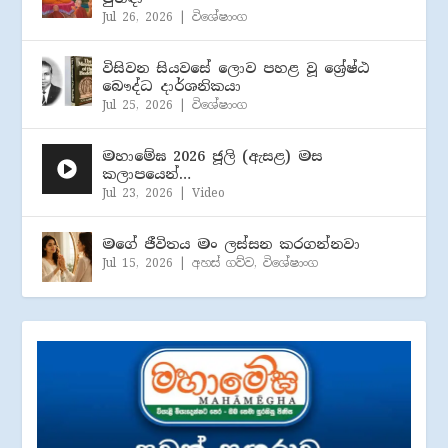
Jul 26, 2026
|
විශේෂාංග
විසිවන සියවසේ ලොව පහළ වූ ශ්‍රේෂ්ඨ
බෞද්ධ දාර්ශනිකයා
Jul 25, 2026
|
විශේෂාංග
මහාමේඝ 2026 ජූලි (​ඇසළ) මස
කලාපයෙන්…
Jul 23, 2026
|
Video
මගේ ජීවිතය මං ලස්සන කරගන්නවා
Jul 15, 2026
|
අහස් ගව්ව
,
විශේෂාංග