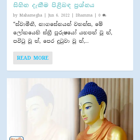
සිහින දැකීම පිළිබඳ ප්‍රශ්නය
by
Mahamegha
|
Jun 6, 2022
|
Dhamma
|
0
“ස්වාමීනී, නාගසේනයන් වහන්ස, මේ
ලෝකයෙහි ස්ත්‍රී පුරුෂයෝ යහපත් වූ ත්,
පවිටු වූ ත්, පෙර දුටුවා වූ ත්,...
READ MORE