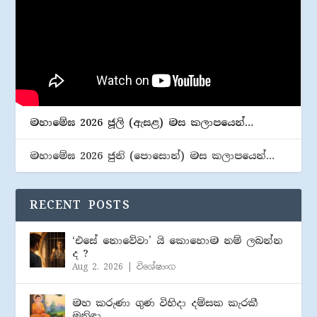
මහාමේඝ 2026 ජූලි (​ඇසළ) මස කලාපයෙන්…
මහාමේඝ 2026 ජුනි (​පොසොන්) මස කලාපයෙන්…
RECENT POSTS
‘එසේ නොවේවා’ යි කොහොම නම් ලබන්න
ද ?
Aug 2, 2026
|
විශේෂාංග
මහ කරුණා ගුණ විහිදා දම්සක කැරකී
මුනිඳා