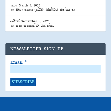
sadu
March 9, 2024
මඟ නොහැරේවා පින්බර පින්කෙත
on
සම්පත්
September 8, 2023
සිත සිතෙන්ම රකින්න.
on
NEWSLETTER SIGN UP
Email
*