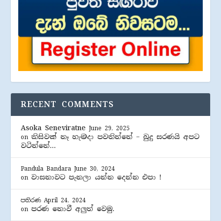
RECENT COMMENTS
Asoka Seneviratne
June 29, 2025
කිසිවක් නෑ හැමදා පවතින්නේ – බුදු සරණයි අපට
on
වටින්නේ…
Pandula Bandara
June 30, 2024
වාසනාවට පැනලා යන්න දෙන්න එපා !
on
පතිරණ
April 24, 2024
පරණ නොවී අලුත් වෙමු.
on