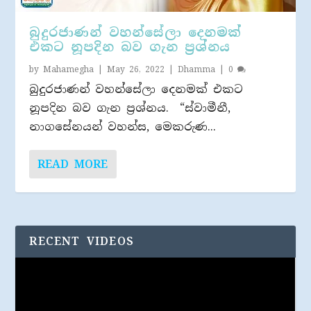
බුදුරජාණන් වහන්සේලා දෙනමක්
එකට නූපදින බව ගැන ප්‍රශ්නය
by
Mahamegha
|
May 26, 2022
|
Dhamma
|
0
බුදුරජාණන් වහන්සේලා දෙනමක් එකට
නූපදින බව ගැන ප්‍රශ්නය. “ස්වාමීනී,
නාගසේනයන් වහන්ස, මෙකරුණ...
READ MORE
RECENT VIDEOS