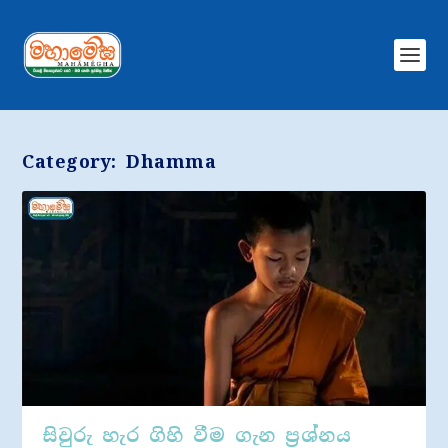
Category:
Dhamma
සිවුරු හැර ගිහි වීම ගැන ප්‍රශ්නය