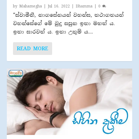
by
Mahamegha
|
Jul 16, 2022
|
Dhamma
|
0
“ස්වාමීනී, නාගසේනයන් වහන්ස, තථාගතයන්
වහන්සේගේ මේ බුදු සසුන ඉතා මහත් ය.
ඉතා සාරවත් ය. ඉතා උතුම් ය....
READ MORE